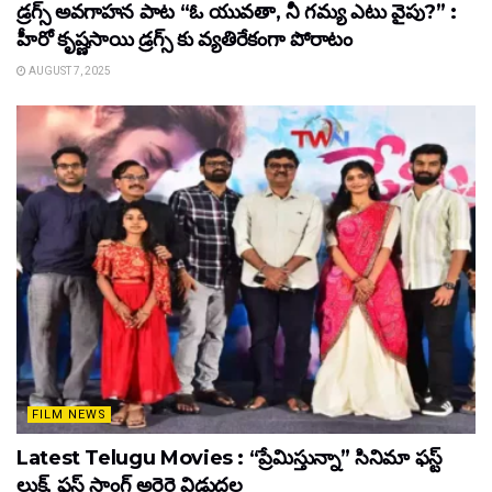
డ్రగ్స్ అవగాహన పాట “ఓ యువతా, నీ గమ్య ఎటు వైపు?” :
హీరో కృష్ణసాయి డ్రగ్స్ కు వ్యతిరేకంగా పోరాటం
AUGUST 7, 2025
FILM NEWS
Latest Telugu Movies : “ప్రేమిస్తున్నా” సినిమా ఫస్ట్
లుక్, ఫస్ట్ సాంగ్ అరెరె విడుదల