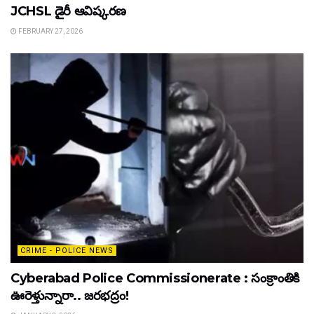
JCHSL డైరీ ఆవిష్కరణ
FEBRUARY 27, 2026
CRIME - POLICE NEWS
Cyberabad Police Commissionerate : సంక్రాంతికి
ఊరెళ్తున్నారా.. జరభద్రం!