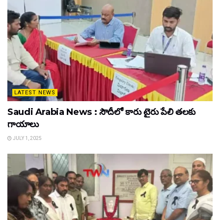
LATEST NEWS
Saudi Arabia News : సౌదీలో కారు టైరు పేలి తలకు
గాయాలు
JULY 1, 2025