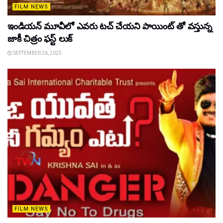
FILM NEWS
ఇండియన్ మూవీలో ఎవరు టచ్ చేయని పాయింట్ తో వస్తున్న
జాకీ చిత్రం ఫస్ట్ లుక్
SEPTEMBER 26, 2025
FILM NEWS