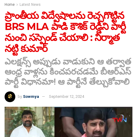
Home
Latest News
ప్రాంతీయ విద్వేషాలను రెచ్చగొట్టిన
BRS MLA పాడి కౌశిక్ రెడ్డిని పార్టీ
నుంచి సస్పెండ్ చేయాలి : నిర్మాత
నట్టి కుమార్
ఎలక్షన్స్ అప్పుడు వాడుకుని ఆ తర్వాత
ఆంధ్ర వాళ్లను కించపరచడమే బీఆర్ఎస్
పార్టీ విధానమా! ఆ పార్టీనే తేల్చుకోవాలి
by
Sowmya
September 12, 2024