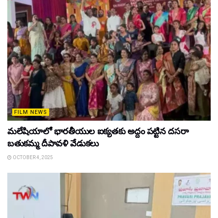
FILM NEWS
మలేషియాలో భారతీయుల ఐక్యతకు అద్దం పట్టిన దసరా
బతుకమ్మ దీపావళి వేడుకలు
OCTOBER 4, 2025