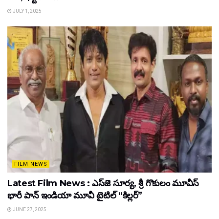
JULY 1, 2025
FILM NEWS
Latest Film News : ఎస్‌జె సూర్య, శ్రీ గొకులం మూవీస్‌
భారీ పాన్‌ ఇండియా మూవీ టైటిల్ “కిల్లర్”
JUNE 27, 2025