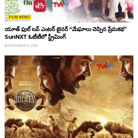
FILM NEWS
యూత్ ఫుల్ లవ్ ఎంటర్ టైనర్ “మేఘాలు చెప్పిన ప్రేమకథ”
SunNXT ఓటీటీలో స్ట్రీమింగ్
SEPTEMBER 27, 2025