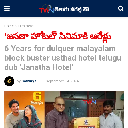
Home
Film News
‘జనతా హోటల్’ సినిమాకి ఆరేళ్లు
6 Years for dulquer malayalam
block buster usthad hotel telugu
dub 'Janatha Hotel'
by
Sowmya
September 14, 2024