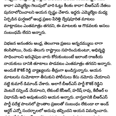
కాదా! ఎమ్మెల్యేల గెలుపులో వారి ఓట్లు కీలకం కాదా! బీఆర్ఎస్ నేతలు
పునరాలోచించాలని ఆయన స్పష్టం చేశారు. ఇద్దరు ఎమ్మెల్యేల మధ్య
ఏర్పడిన ఘర్షణలో ఆంధ్ర ప్రజల పేరెత్తి ద్వేషపూరిత మాటలు
మాట్లాడటం ఎంతమాత్రం తగదని, ఈ మాటలకు ఆ గొడవలకు అసలు
సంబంధమే లేదని అన్నారు.
విభజన అనంతరం ఆంధ్ర, తెలంగాణ ప్రజలు అన్నదమ్ములు లాగా
కలసిపోయి, రెండు తెలుగు రాష్ట్రాలు సహరించుకుంటూ, అభివృద్ధి
సాధించాలని ఇరువైపుల వారు కోరుకుంటుంటే ఇలాంటి రాజకీయ
నాయకులు దానికి తూటాలు పొడవటం ఎంతమాత్రం తగదని అన్నారు.
అందుకే కౌశిక్ రెడ్డి వ్యాఖ్యలను తీవ్రంగా ఖండిస్తున్నాను. ఆయన
మాటలను సుమోటాగా తీసుకుని పోలీసులు కేసు నమోదు చేయాలని
నట్టి కుమార్ డిమాండ్ చేశారు. అలాగే బీఆర్ఎస్ పార్టీ కౌశిక్ రెడ్డిని
వెంటనే సస్పెండ్ చేయాలని, లేకుంటే కేసీఆర్, హరీష్ రావు, కేటీఆర్ ల
విధానమే అది అవుతుందని ఆయన అన్నారు. వాస్తవానికి బీఆర్ఎస్
పార్టీ పదేళ్ల పాలనలో ప్రాంతాల ప్రజలతో సంబంధం లేకుండా లా అండ్
ఆర్డర్ ఎన్నో సందర్భాలలో అదుపు తప్పిందని ఆయన విమర్శించారు.