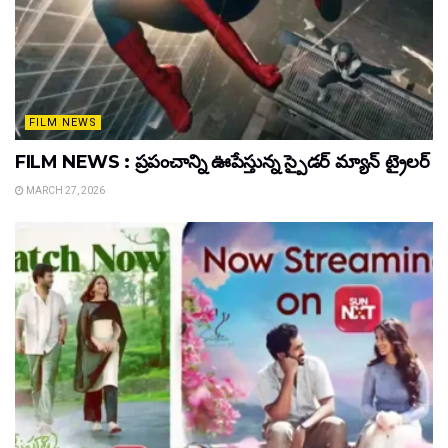
FILM NEWS
FILM NEWS : ప్రపంచాన్ని ఊపేస్తున్న స్పైడర్ మ్యాన్ ట్రైలర్
MARCH 27, 2026