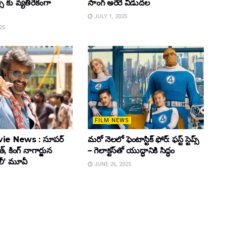
్స్ కు వ్యతిరేకంగా
సాంగ్ అరెరె విడుదల
JULY 1, 2025
25
FILM NEWS
ie News : సూపర్
మరో నెలలో ఫెంటాస్టిక్ ఫోర్: ఫస్ట్ స్టెప్స్
్, కింగ్ నాగార్జున
– గెలాక్టస్‌తో యుద్ధానికి సిద్ధం
ూలీ’ మూవీ
JUNE 26, 2025