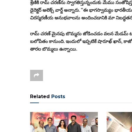
శ్రేణికి రామ్ చరణ్‌ను స్వాగతిస్తున్నందుకు మేము సంతోషిస్త
డైరెక్టర్ అలెక్స్ వార్డ్ అన్నారు. “ఈ భాగస్వామ్యం భారతీ
చిరస్మరణీయ అనుభవాలను అందించడానికి మా నిబద్ధతను ప
రామ్ చరణ్ మైనపు బొమ్మను జోడించడం వలన మేడమ్ టుస్స
బలోపేతం కానుంది. ఇందులో ఇప్పటికే షారూఖ్ ఖాన్, కాజో
తారల బొమ్మలు ఉన్నాయి.
Related
Posts