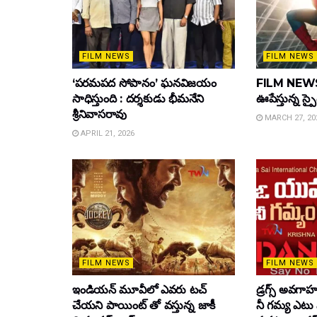
FILM NEWS
FILM NEWS
‘పరమపద సోపానం’ ఘనవిజయం
FILM NEWS :
సాధిస్తుంది : దర్శకుడు భీమనేని
ఊపేస్తున్న స్ప
శ్రీనివాసరావు
MARCH 27, 20
APRIL 21, 2026
FILM NEWS
FILM NEWS
ఇండియన్ మూవీలో ఎవరు టచ్
డ్రగ్స్ అవగ
చేయని పాయింట్ తో వస్తున్న జాకీ
నీ గమ్య ఎటు 