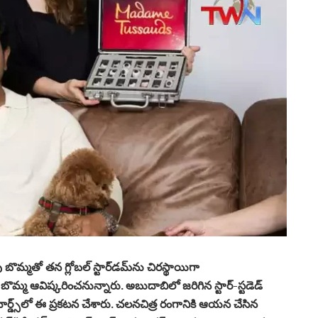
బొమ్మతో తన గ్లోబల్ స్టార్‌డమ్‌ను చిరస్థాయిగా
మ్మ ఆవిష్కరించనున్నారు. అబుదాబిలో జరిగిన స్టార్-స్టడెడ్
్డ్స్‌లో ఈ ప్రకటన చేశారు. చలనచిత్ర రంగానికి ఆయన చేసిన