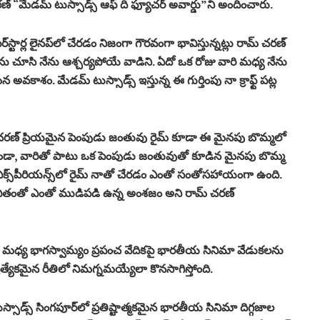
చరణ్ “మేడమ్ టుస్సాడ్స్ ఆఫ్ ది ఫ్యూచర్ అవార్డు”ని అందించారు.
్‌స్టార్ల లైనప్‌లో చేరడం నిజంగా గౌరవంగా భావిస్తున్నట్లు రామ్ చరణ్
ులను చూసి నేను ఆశ్చర్యపోయే వాడిని. ఏదో ఒక రోజు వారి మధ్య నేను
ాశం. మేడమ్ టుస్సాడ్స్ ఇస్తున్న ఈ గుర్తింపు నా క్రాఫ్ట్ పట్ల
ామ్ చరణ్ ప్రియమైన పెంపుడు జంతువు రైమ్ కూడా ఈ మైనపు బొమ్మలో
ాకుండా, వారితో పాటు ఒక పెంపుడు జంతువుతో కూడిన మైనపు బొమ్మ
షల్ ఎక్స్‌పీరియన్స్‌లో రైమ్ నాతో చేరడం ఎంతో సంతోసహాయంగా ఉంది.
జీవితంతో ఎంతో ముడిపడి ఉన్న అంశజం అని రామ్ చరణ్
్ మధ్య భాగస్వామ్యం ప్రపంచ వేదికపై భారతీయ సినిమా వేడుకలను
ేకమైన రీతిలో నిమగ్నమయ్యేలా కొనసాగిస్తోంది.
ాడ్స్ సింగపూర్‌లో ప్రతిష్టాత్మకమైన భారతీయ సినిమా దిగ్గజాల