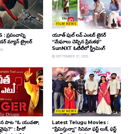
FILM NEWS
 ప్రపంచాన్ని
యూత్ ఫుల్ లవ్ ఎంటర్ టైనర్
ైడర్ మ్యాన్ ట్రైలర్
“మేఘాలు చెప్పిన ప్రేమకథ”
SunNXT ఓటీటీలో స్ట్రీమింగ్
26
SEPTEMBER 27, 2025
FILM NEWS
ాహన పాట “ఓ యువతా,
Latest Telugu Movies :
వైపు?” : హీరో
“ప్రేమిస్తున్నా” సినిమా ఫస్ట్ లుక్, ఫస్ట్