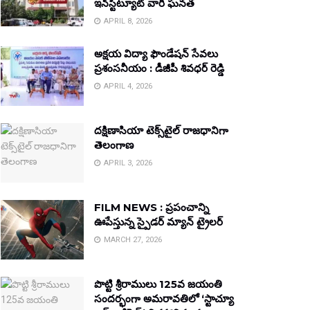
ఇన్‌స్టిట్యూట్ వారి ఘనత
APRIL 8, 2026
అక్షయ విద్యా ఫౌండేషన్ సేవలు
ప్రశంసనీయం : డీజీపీ శివధర్ రెడ్డి
APRIL 4, 2026
దక్షిణాసియా టెక్స్‌టైల్ రాజధానిగా
తెలంగాణ
APRIL 3, 2026
FILM NEWS : ప్రపంచాన్ని
ఊపేస్తున్న స్పైడర్ మ్యాన్ ట్రైలర్
MARCH 27, 2026
పొట్టి శ్రీరాములు 125వ జయంతి
సందర్భంగా అమరావతిలో ‘స్టాచ్యూ