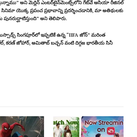
ున్నాము” అని మెర్లిన్ ఎంటర్‌టైన్‌మెంట్స్‌లోని గేట్‌వే ఆసియా రీజినల్
య సినిమా యొక్క ప్రపంచ ప్రభావాన్ని ప్రదర్శించడానికి, మా అతిథులకు
ునరుద్ఘాటిస్తుంది” అని తెలిపారు.
ాడ్స్ సింగపూర్‌లో ఇప్పటికే ఉన్న “IIFA జోన్” మరింత
ల్, కరణ్ జోహార్, అమితాబ్ బచ్చన్ వంటి దిగ్గజ భారతీయ సినీ