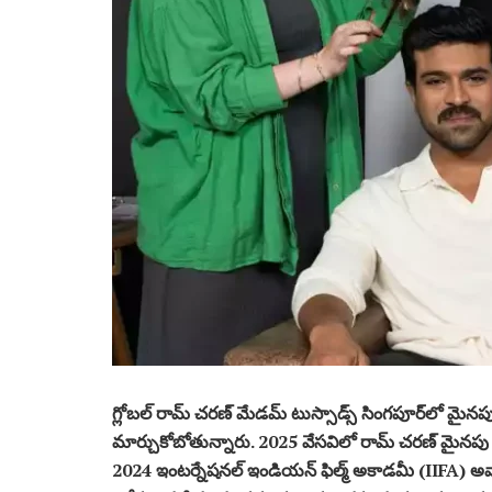
గ్లోబల్ రామ్ చరణ్ మేడమ్ టుస్సాడ్స్ సింగపూర్‌లో మైనపు 
మార్చుకోబోతున్నారు. 2025 వేసవిలో రామ్ చరణ్ మైనపు బొ
2024 ఇంటర్నేషనల్ ఇండియన్ ఫిల్మ్ అకాడమీ (IIFA) అవార