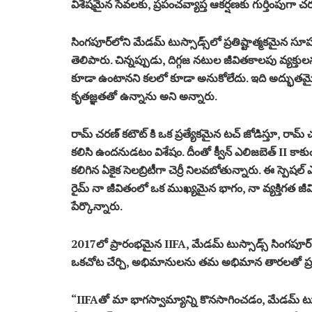
విశేషమైన సేవలకు, ప్రపంచవ్యాప్త ఆకర్షణకు గుర్తింపుగా 
సింగపూర్‌లోని మేడమ్ టుస్సాడ్స్‌లో ప్రతిష్టాత్మకమైన సూపర
తెలిపారు. చిన్నప్పుడు, దిగ్గజ నటుల జీవితకాలపు వ్యక్త
కూడా ఉంటానని కలలో కూడా అనుకోలేదు. ఇది అద్భుతమైన అవక
కృతజ్ఞతతో ఉన్నాను అని అన్నారు.
రామ్ చరణ్ కటౌట్ కి ఒక ప్రత్యేకమైన టచ్ జోడిస్తూ, ర
కలిసి ఉందనుడటం విశేషం. దీంతో క్వీన్ ఎలిజబెత్ II క
కలిగిన ఏకైక సెలబ్రిటీగా చెర్రీ నిలవబోతున్నారు. ఈ స్పె
రైమ్ నా జీవితంలో ఒక ముఖ్యమైన భాగం, నా వ్యక్తిగత 
పేర్కొన్నారు.
2017లో ప్రారంభమైన IIFA, మేడమ్ టుస్సాడ్స్ సింగపూర
ఒకచోట చేర్చి, అభిమానులను తమ అభిమాన తారలతో ప్రత్య
“IIFAతో మా భాగస్వామ్యాన్ని కొనసాగించడం, మేడమ్ టుస్స