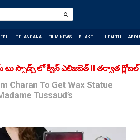
DESH
TELANGANA
FILM NEWS
BHAKTHI
HEALTH
ABOU
స్సాడ్స్‌ లో క్వీన్ ఎలిజబెత్ II తర్వాత గ్లోబల్ స
Ram Charan To Get Wax Statue
 Madame Tussaud’s