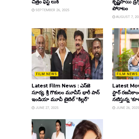
చిత్రం ఫస్ట్ లుక్
కృష్ణసాయి డ్రగ
పోరాటం
SEPTEMBER 26, 2025
AUGUST 7, 20
FILM NEWS
FILM NEWS
Latest Film News : ఎస్‌జె
Latest Mov
సూర్య, శ్రీ గొకులం మూవీస్‌ భారీ పాన్‌
స్టార్ రజనీకాంత
ఇండియా మూవీ టైటిల్ “కిల్లర్”
నటిస్తున్న ‘క
JUNE 27, 2025
JUNE 26, 2025