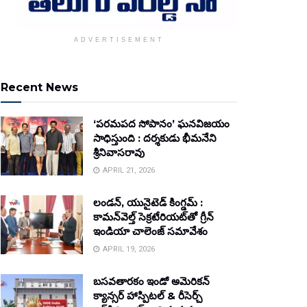
ADVERTISEMENT
Recent News
‘పరమపద సోపానం’ ఘనవిజయం
సాధిస్తుంది : దర్శకుడు భీమనేని
శ్రీనివాసరావు
APRIL 21, 2026
లండన్, యునైటెడ్ కింగ్డమ్ :
కామన్‌వెల్త్ సెక్రటేరియట్‌తో గ్రీన్
ఇండియా చాలెంజ్ సమావేశం
APRIL 19, 2026
బసవతారకం ఇండో అమెరికన్
క్యాన్సర్ హాస్పిటల్ & రీసెర్చ్