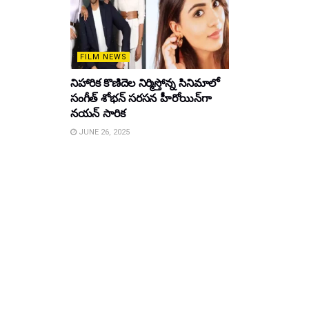
FILM NEWS
నిహారిక కొణిదెల నిర్మిస్తోన్న సినిమాలో
సంగీత్ శోభన్ సరసన హీరోయిన్‌గా
నయన్ సారిక
JUNE 26, 2025