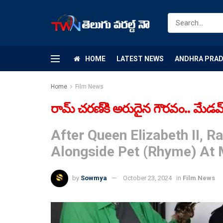
HOME
LATEST NEWS
ANDHRA PRA
Home
Film News
రామ్ చరణ్‌కి అరుదైన గౌరవం.. మేడమ్ టు 
After Queen Elizabeth II, 
Alongside Pet (Rhyme) At
by
Sowmya
October 23, 2024
in
Film News