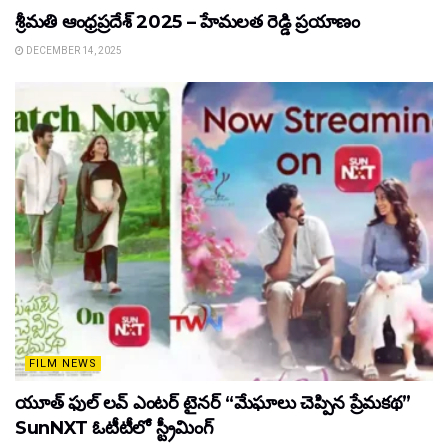
శ్రీమతి ఆంధ్రప్రదేశ్ 2025 – హేమలత రెడ్డి ప్రయాణం
DECEMBER 14, 2025
FILM NEWS
యూత్ ఫుల్ లవ్ ఎంటర్ టైనర్ “మేఘాలు చెప్పిన ప్రేమకథ”
SunNXT ఓటీటీలో స్ట్రీమింగ్