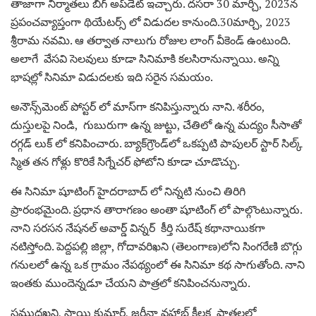
తాజాగా నిర్మాతలు బిగ్ అప్‌డేట్‌ ఇచ్చారు. దసరా 30 మార్చి, 2023న
ప్రపంచవ్యాప్తంగా థియేటర్స్ లో విడుదల కానుంది.30మార్చి, 2023
శ్రీరామ నవమి. ఆ తర్వాత నాలుగు రోజుల లాంగ్ వీకెండ్ ఉంటుంది.
అలాగే వేసవి సెలవులు కూడా సినిమాకి కలసిరానున్నాయి. అన్ని
భాషల్లో సినిమా విడుదలకు ఇది సరైన సమయం.
అనౌన్స్‌మెంట్ పోస్టర్‌ లో మాస్‌గా కనిపిస్తున్నారు నాని. శరీరం,
దుస్తులపై నిండి, గుబురుగా ఉన్న జుట్టు, చేతిలో ఉన్న మద్యం సీసాతో
రగ్గడ్ లుక్ లో కనిపించారు. బ్యాక్‌గ్రౌండ్‌లో ఒకప్పటి పాపులర్ స్టార్ సిల్క్
స్మిత తన గోళ్లు కొరికే సిగ్నేచర్ ఫోటోని కూడా చూడొచ్చు.
ఈ సినిమా షూటింగ్ హైదరాబాద్‌ లో నిన్నటి నుంచి తిరిగి
ప్రారంభమైంది. ప్రధాన తారాగణం అంతా షూటింగ్‌ లో పాల్గొంటున్నారు.
నాని సరసన నేషనల్ అవార్డ్ విన్నర్ కీర్తి సురేష్ కథానాయికగా
నటిస్తోంది. పెద్దపల్లి జిల్లా, గోదావరిఖని (తెలంగాణ)లోని సింగరేణి బొగ్గు
గనులలో ఉన్న ఒక గ్రామం నేపథ్యంలో ఈ సినిమా కథ సాగుతోంది. నాని
ఇంతకు ముందెన్నడూ చేయని పాత్రలో కనిపించనున్నారు.
సముద్రఖని, సాయి కుమార్, జరీనా వహాబ్ కీలక పాత్రలలో