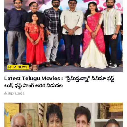
FILM NEWS
Latest Telugu Movies : “ప్రేమిస్తున్నా” సినిమా ఫస్ట్
లుక్, ఫస్ట్ సాంగ్ అరెరె విడుదల
JULY 1, 2025