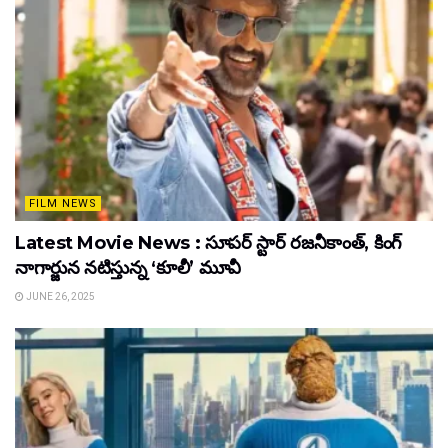
FILM NEWS
Latest Movie News : సూపర్ స్టార్ రజనీకాంత్, కింగ్
నాగార్జున నటిస్తున్న ‘కూలీ’ మూవీ
JUNE 26, 2025