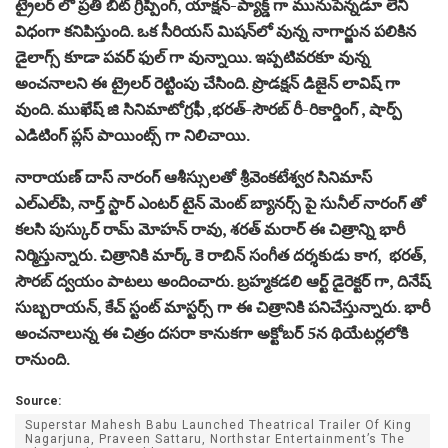
ట్రైలర్ లో ప్రతి బిట్ గ్రిప్పింగ్, యాక్షన్-ప్యాక్డ్ గా మునుపెన్నడూ లేని
విధంగా కనిపిస్తుంది. ఒక సీరియస్ మిషన్‌లో వున్న నాగార్జున పలికిన
డైలాగ్స్ కూడా పవర్ ఫుల్ గా వున్నాయి. ఇప్పటివరకూ వున్న
అంచనాలని ఈ ట్రైలర్ రెట్టింపు చేసింది. ప్రొడక్షన్ డిజైన్ లావిష్ గా
వుంది. ముఖేష్ జి సినిమాటోగ్రఫీ ,భరత్-సౌరబ్ రీ-రికార్డింగ్ , షార్ప్
ఎడిటింగ్ ప్లస్ పాయింట్స్ గా నిలిచాయి.
నారాయణ్ దాస్ నారంగ్ ఆశీస్సులతో శ్రీవెంకటేశ్వర సినిమాస్
ఎల్‌ఎల్‌పి, నార్త్ స్టార్ ఎంటర్ టైన్ మెంట్ బ్యానర్స్ పై సునీల్ నారంగ్ తో
కలసి పుస్కుర్ రామ్ మోహన్ రావు, శరత్ మరార్ ఈ చిత్రాన్ని భారీ
నిర్మిస్తున్నారు. చిత్రానికి మార్క్ కె రాబిన్ సంగీత దర్శకుడు కాగ, భరత్,
సౌరబ్ ద్వయం పాటలు అందించారు. బ్రహ్మకడలి ఆర్ట్ డైరెక్టర్ గా, దినేష్
సుబ్బరాయన్, కేచ్ స్టంట్ మాస్టర్స్ గా ఈ చిత్రానికి పనిచేస్తున్నారు. భారీ
అంచనాలున్న ఈ చిత్రం దసరా కానుకగా అక్టోబర్ 5న థియేటర్లలోకి
రానుంది.
Source:
Superstar Mahesh Babu Launched Theatrical Trailer Of King
Nagarjuna, Praveen Sattaru, Northstar Entertainment’s The