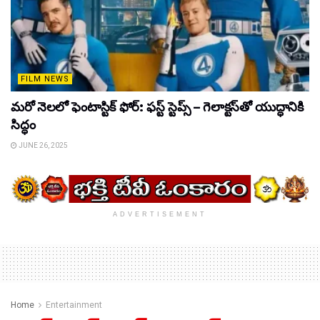
FILM NEWS
మరో నెలలో ఫెంటాస్టిక్ ఫోర్: ఫస్ట్ స్టెప్స్ – గెలాక్టస్‌తో యుద్ధానికి
సిద్ధం
JUNE 26, 2025
ADVERTISEMENT
Home
Entertainment