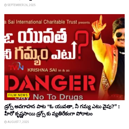
SEPTEMBER 26, 2025
FILM NEWS
డ్రగ్స్ అవగాహన పాట “ఓ యువతా, నీ గమ్య ఎటు వైపు?” :
హీరో కృష్ణసాయి డ్రగ్స్ కు వ్యతిరేకంగా పోరాటం
AUGUST 7, 2025