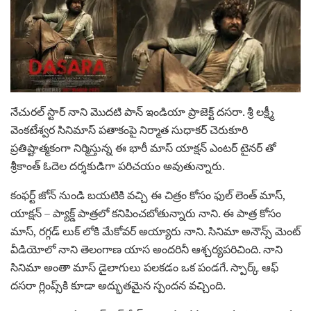
నేచురల్ స్టార్ నాని మొదటి పాన్ ఇండియా ప్రాజెక్ట్ దసరా. శ్రీ లక్ష్మీ
వెంకటేశ్వర సినిమాస్ పతాకంపై నిర్మాత సుధాకర్ చెరుకూరి
ప్రతిష్టాత్మకంగా నిర్మిస్తున్న ఈ భారీ మాస్ యాక్షన్ ఎంటర్‌ టైనర్‌ తో
శ్రీకాంత్ ఓదెల దర్శకుడిగా పరిచయం అవుతున్నారు.
కంఫర్ట్ జోన్ నుండి బయటికి వచ్చి ఈ చిత్రం కోసం ఫుల్ లెంత్ మాస్,
యాక్షన్ – ప్యాక్డ్ పాత్రలో కనిపించబోతున్నారు నాని. ఈ పాత్ర కోసం
మాస్, రగ్గడ్ లుక్ లోకి మేకోవర్ అయ్యారు నాని. సినిమా అనౌన్స్ మెంట్
వీడియోలో నాని తెలంగాణ యాస అందరినీ ఆశ్చర్యపరిచింది. నాని
సినిమా అంతా మాస్ డైలాగులు పలకడం ఒక పండగే. స్పార్క్ ఆఫ్
దసరా గ్లింప్స్‌కి కూడా అద్భుతమైన స్పందన వచ్చింది.