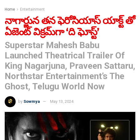
Home
Entertainment
నాగార్జున తన ఫెరోసియాస్ యాక్ట్ తో
ఏజెంట్ విక్రమ్‌గా ‘ది ఘోస్ట్’
Superstar Mahesh Babu
Launched Theatrical Trailer Of
King Nagarjuna, Praveen Sattaru,
Northstar Entertainment’s The
Ghost, Telugu World Now
by
Sowmya
May 13, 2024