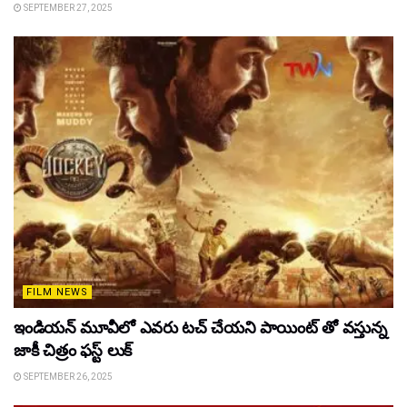
SEPTEMBER 27, 2025
FILM NEWS
ఇండియన్ మూవీలో ఎవరు టచ్ చేయని పాయింట్ తో వస్తున్న
జాకీ చిత్రం ఫస్ట్ లుక్
SEPTEMBER 26, 2025