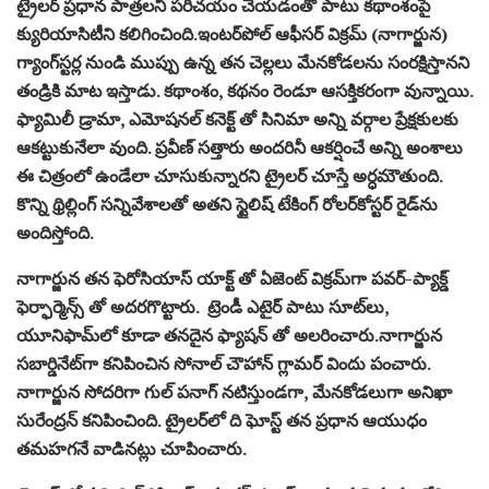
ట్రైలర్ ప్రధాన పాత్రలని పరిచయం చేయడంతో పాటు కథాంశంపై
క్యురియాసిటీని కలిగించింది.ఇంటర్‌పోల్ ఆఫీసర్ విక్రమ్ (నాగార్జున)
గ్యాంగ్‌స్టర్ల నుండి ముప్పు ఉన్న తన చెల్లలు మేనకోడలను సంరక్షిస్తానని
తండ్రికి మాట ఇస్తాడు. కథాంశం, కథనం రెండూ ఆసక్తికరంగా వున్నాయి.
ఫ్యామిలీ డ్రామా, ఎమోషనల్ కనెక్ట్ తో సినిమా అన్ని వర్గాల ప్రేక్షకులకు
ఆకట్టుకునేలా వుంది. ప్రవీణ్ సత్తారు అందరినీ ఆకర్షించే అన్ని అంశాలు
ఈ చిత్రంలో ఉండేలా చూసుకున్నారని ట్రైలర్ చూస్తే అర్ధమౌతుంది.
కొన్ని థ్రిల్లింగ్ సన్నివేశాలతో అతని స్టైలిష్ టేకింగ్ రోలర్‌కోస్టర్ రైడ్‌ను
అందిస్తోంది.
నాగార్జున తన ఫెరోసియాస్ యాక్ట్ తో ఏజెంట్ విక్రమ్‌గా పవర్-ప్యాక్డ్
ఫెర్ఫార్మెన్స్ తో అదరగొట్టారు. ట్రెండీ ఎటైర్ పాటు సూట్‌లు,
యూనిఫామ్‌లో కూడా తనదైన ఫ్యాషన్ తో అలరించారు.నాగార్జున
సబార్డినేట్‌గా కనిపించిన సోనాల్ చౌహాన్ గ్లామర్ విందు పంచారు.
నాగార్జున సోదరిగా గుల్ పనాగ్ నటిస్తుండగా, మేనకోడలుగా అనిఖా
సురేంద్రన్ కనిపించింది. ట్రైలర్‌లో ది ఘోస్ట్ తన ప్రధాన ఆయుధం
తమహగనే వాడినట్లు చూపించారు.