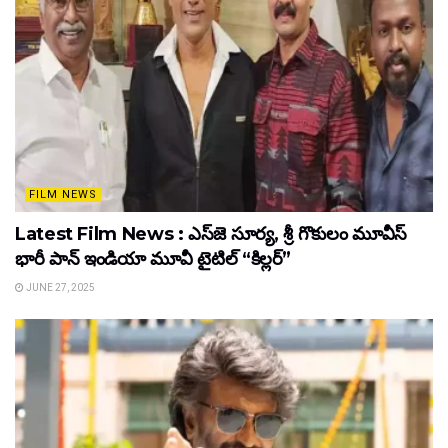
FILM NEWS
Latest Film News : ఎస్‌జె సూర్య, శ్రీ గొకులం మూవీస్‌
భారీ పాన్‌ ఇండియా మూవీ టైటిల్ “కిల్లర్”
JUNE 27, 2025