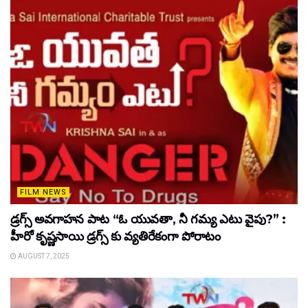
FILM NEWS
డ్రగ్స్ అవగాహన పాట “ఓ యువతా, నీ గమ్య ఎటు వైపు?” :
హీరో కృష్ణసాయి డ్రగ్స్ కు వ్యతిరేకంగా పోరాటం
AUGUST 7, 2025