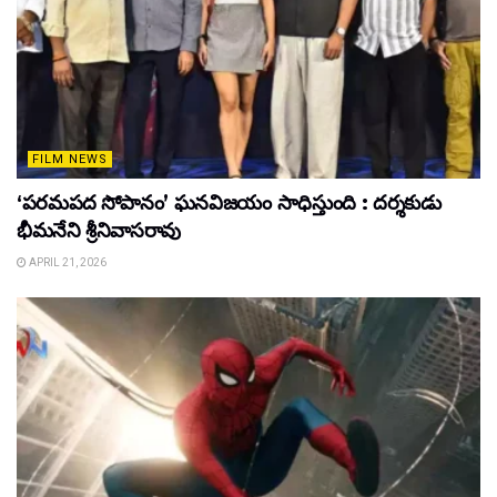
FILM NEWS
‘పరమపద సోపానం’ ఘనవిజయం సాధిస్తుంది : దర్శకుడు
భీమనేని శ్రీనివాసరావు
APRIL 21, 2026