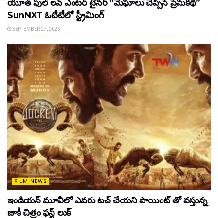
యూత్ ఫుల్ లవ్ ఎంటర్ టైనర్ “మేఘాలు చెప్పిన ప్రేమకథ”
SunNXT ఓటీటీలో స్ట్రీమింగ్
SEPTEMBER 27, 2025
FILM NEWS
ఇండియన్ మూవీలో ఎవరు టచ్ చేయని పాయింట్ తో వస్తున్న
జాకీ చిత్రం ఫస్ట్ లుక్