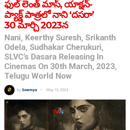
ఫుల్ లెంత్ మాస్, యాక్షన్-
ప్యాక్డ్ పాత్రలో నాని ‘దసరా’
30 మార్చి 2023న
Nani, Keerthy Suresh, Srikanth
Odela, Sudhakar Cherukuri,
SLVC’s Dasara Releasing In
Cinemas On 30th March, 2023,
Telugu World Now
by
Sowmya
May 13, 2024