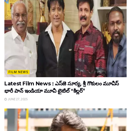
FILM NEWS
Latest Film News : ఎస్‌జె సూర్య, శ్రీ గొకులం మూవీస్‌
భారీ పాన్‌ ఇండియా మూవీ టైటిల్ “కిల్లర్”
JUNE 27, 2025