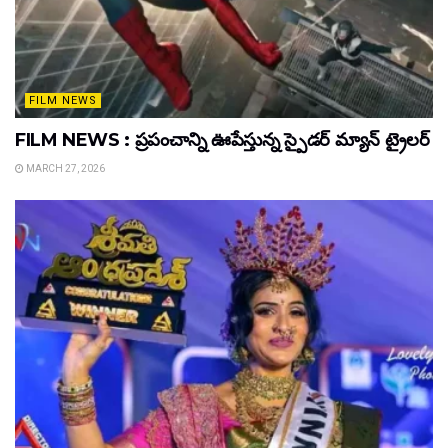
FILM NEWS
FILM NEWS : ప్రపంచాన్ని ఊపేస్తున్న స్పైడర్ మ్యాన్ ట్రైలర్
MARCH 27, 2026