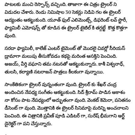
పాటలకు మంచి రెస్పాన్స్ వచ్చింది. తాజాగా ఈ చిత్రం ట్రైలర్ ని
విడుదల చేశారు. రెండు నిమిషాల 30 సెకన్లు నిడివి గల ఈ ట్రైలర్
ఆద్యంతం ఆకట్టుకుంది. యూత్ ఫుల్ ఎలిమెంట్స్, డిఫరెంట్ లవ్ స్టొరీ,
ఫ్యామిలీ ఎమోషన్స్ తో కూడిన ఈ ట్రైలర్ టైటిల్ కి తగ్గట్టే కొత్త కొత్తగా
వుంది.
సరదా ఫ్యామిలీ, కాలేజ్ ఎంటర్ టైమెంట్ తో మొదలై చివర్లో సీరియస్
డ్రామాగా మలుపు తీసుకోవడం కథపై మరింత ఆసక్తిని పెంచింది.
అజయ్‌, వీర్తి వఘాని తమ నటనతో ఆకట్టుకున్నారు. కాశీ విశ్వనాధ్,
తులసి, కల్యాణి నటరాజన్ పాత్రలు కీలకంగా వున్నాయి.
సాంకేతికంగా ట్రైలర్ వున్నంతంగా వుంది. ట్రైలర్ కు శేఖర్ చంద్ర
అందించిన నేపధ్య సంగీతం ఆకట్టుకుంది. సిద్ శ్రీరామ్ పాడిన ఆకాశం
నా కోసం పాట నేపధ్యంలో అద్భుతంగా వుంది. వెంకట్ కెమెరా, పనితనం
డీసెంట్ గా వుంది. మొత్తానికి ఈ ట్రైలర్ సినిమాపై మరిన్ని అంచనాలని
పెంచింది. ఈ చిత్రానికి ప్రవీణ్ పూడి ఎడిటర్ గా, సురేష్ భీమగాని ఆర్ట్
డైరెక్టర్ గా పని చేస్తున్నారు.