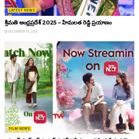
LATEST NEWS
శ్రీమతి ఆంధ్రప్రదేశ్ 2025 – హేమలత రెడ్డి ప్రయాణం
DECEMBER 14, 2025
FILM NEWS