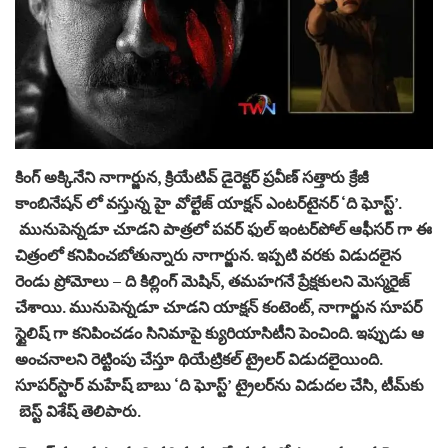
కింగ్ అక్కినేని నాగార్జున, క్రియేటివ్ డైరెక్టర్ ప్రవీణ్ సత్తారు క్రేజీ
కాంబినేషన్ లో వస్తున్న హై వోల్టేజ్ యాక్షన్ ఎంటర్‌టైనర్ ‘ది ఘోస్ట్’.
మునుపెన్నడూ చూడని పాత్రలో పవర్ ఫుల్ ఇంటర్‌పోల్ ఆఫీసర్‌ గా ఈ
చిత్రంలో కనిపించబోతున్నారు నాగార్జున. ఇప్పటి వరకు విడుదలైన
రెండు ప్రోమోలు – ది కిల్లింగ్ మెషిన్, తమహగనే ప్రేక్షకులని మెస్మరైజ్
చేశాయి. మునుపెన్నడూ చూడని యాక్షన్ కంటెంట్, నాగార్జున సూపర్
స్టైలిష్ గా కనిపించడం సినిమాపై క్యురియాసిటీని పెంచింది. ఇప్పుడు ఆ
అంచనాలని రెట్టింపు చేస్తూ థియేట్రికల్ ట్రైలర్‌ విడుదలైయింది.
సూపర్‌స్టార్ మహేష్ బాబు ‘ది ఘోస్ట్’ ట్రైలర్‌ను విడుదల చేసి, టీమ్‌కు
బెస్ట్ విశేష్ తెలిపారు.