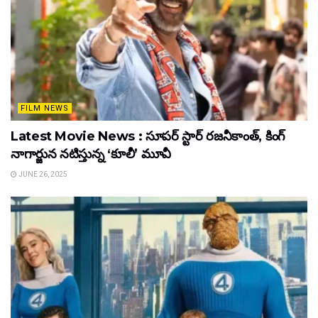
FILM NEWS
Latest Movie News : సూపర్ స్టార్ రజనీకాంత్, కింగ్
నాగార్జున నటిస్తున్న ‘కూలీ’ మూవీ
JUNE 26, 2025