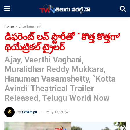
Home
Entertainment
డిఫరెంట్ లవ్ స్టొరీతో `కొత్త కొత్తగా’
థియేట్రికల్ ట్రైలర్
Ajay, Veerthi Vaghani,
Muralidhar Reddy Mukkara,
Hanuman Vasamshetty, `Kotta
Avindi' Theatrical Trailer
Released, Telugu World Now
by
Sowmya
May 13, 2024