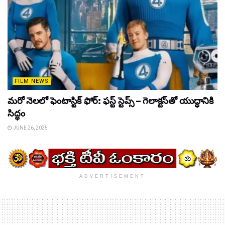
FILM NEWS
మరో నెలలో ఫెంటాస్టిక్ ఫోర్: ఫస్ట్ స్టెప్స్ – గెలాక్టస్‌తో యుద్ధానికి
సిద్ధం
JUNE 26, 2025
ADVERTISEMENT