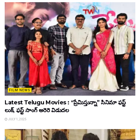
FILM NEWS
Latest Telugu Movies : “ప్రేమిస్తున్నా” సినిమా ఫస్ట్
లుక్, ఫస్ట్ సాంగ్ అరెరె విడుదల
JULY 1, 2025