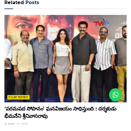
Related
Posts
FILM NEWS
‘పరమపద సోపానం’ ఘనవిజయం సాధిస్తుంది : దర్శకుడు
భీమనేని శ్రీనివాసరావు
APRIL 21, 2026