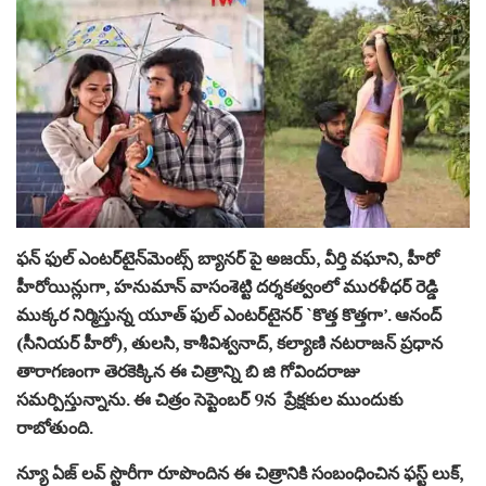
ఫన్ ఫుల్ ఎంటర్‌టైన్‌మెంట్స్ బ్యానర్ పై అజయ్‌, వీర్తి వఘాని, హీరో
హీరోయిన్లుగా, హనుమాన్ వాసంశెట్టి ద‌ర్శక‌త్వంలో మురళీధర్ రెడ్డి
ముక్కర నిర్మిస్తున్న యూత్ ఫుల్ ఎంట‌ర్‌టైన‌ర్‌ `కొత్త కొత్తగా’. ఆనంద్
(సీనియర్ హీరో), తులసి, కాశీవిశ్వనాద్, కల్యాణి నటరాజన్ ప్రధాన
తారాగ‌ణంగా తెరకెక్కిన ఈ చిత్రాన్ని బి జి గోవిందరాజు
సమర్పిస్తున్నాను. ఈ చిత్రం సెప్టెంబర్ 9న ప్రేక్షకుల ముందుకు
రాబోతుంది.
న్యూ ఏజ్ లవ్ స్టొరీగా రూపొందిన ఈ చిత్రానికి సంబంధించిన ఫ‌స్ట్ లుక్‌,