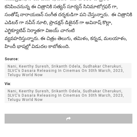
కనిపించనున్న ఈ చిత్రానికి సత్యన్ సూర్యన్ సినిమాటోగ్రఫర్ గా,
సంతోష్ నారాయణన్ సంగీత దర్శకుడిగా పని చేస్తున్నారు. ఈ చిత్రానికి
ఎడిటర్‌ గా నవీన్‌ నూలి, ప్రొడక్షన్‌ డిజైనర్‌ గా అవినాష్‌ కొల్లా,
ఎగ్జిక్యూటివ్‌ నిర్మాతగా విజయ్‌ చాగంటి
వ్యవహరిస్తున్నారు. ఈ చిత్రం తెలుగు, తమిళం, కన్నడ, మలయాళం,
హిందీ భాషల్లో విడుదల కాబోతుంది.
Source:
Nani, Keerthy Suresh, Srikanth Odela, Sudhakar Cherukuri,
SLVC’s Dasara Releasing In Cinemas On 30th March, 2023,
Telugu World Now
Via:
Nani, Keerthy Suresh, Srikanth Odela, Sudhakar Cherukuri,
SLVC’s Dasara Releasing In Cinemas On 30th March, 2023,
Telugu World Now