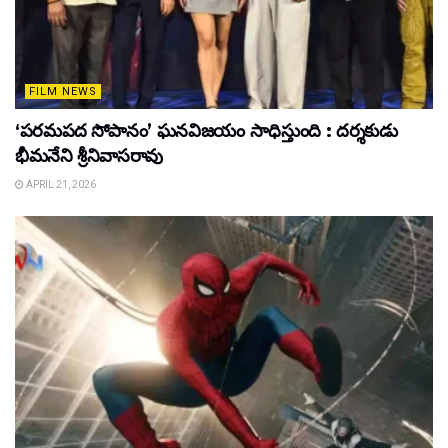
FILM NEWS
‘పరమపద సోపానం’ ఘనవిజయం సాధిస్తుంది : దర్శకుడు
భీమనేని శ్రీనివాసరావు
APRIL 21, 2026