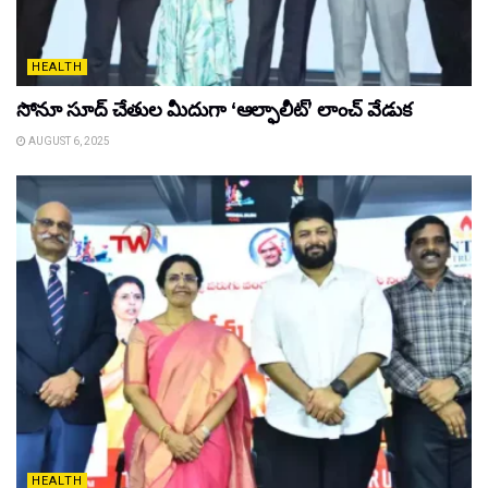
HEALTH
సోనూ సూద్ చేతుల మీదుగా ‘ఆల్ఫాలీట్’ లాంచ్ వేడుక
AUGUST 6, 2025
HEALTH