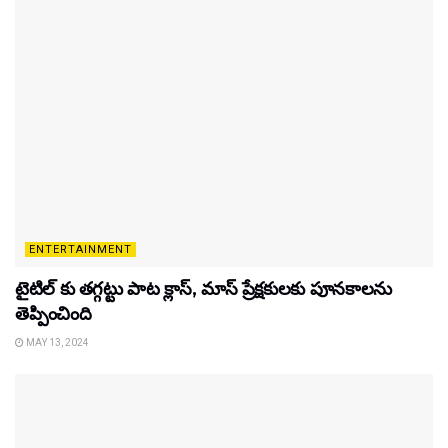
ENTERTAINMENT
టైటిల్‌ కు తగ్గట్టు పాట క్లాస్, మాస్ ప్రేక్షకులకు పూనకాలను
తెప్పించింది
MAY 13, 2024