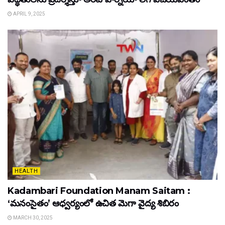
APRIL 9, 2025
HEALTH
Kadambari Foundation Manam Saitam :
‘మనంసైతం’ ఆధ్వర్యంలో ఉచిత మెగా వైద్య శిబిరం
MARCH 30, 2025