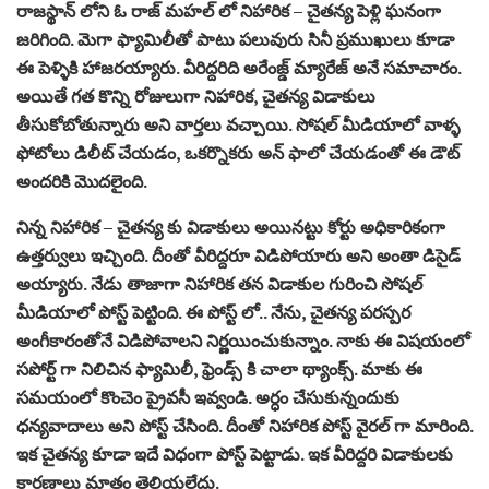
రాజస్థాన్ లోని ఓ రాజ్ మహల్ లో నిహారిక – చైతన్య పెళ్లి ఘనంగా
జరిగింది. మెగా ఫ్యామిలీతో పాటు పలువురు సినీ ప్రముఖులు కూడా
ఈ పెళ్ళికి హాజరయ్యారు. వీరిద్దరిది అరేంజ్డ్ మ్యారేజ్ అనే సమాచారం.
అయితే గత కొన్ని రోజులుగా నిహారిక, చైతన్య విడాకులు
తీసుకోబోతున్నారు అని వార్తలు వచ్చాయి. సోషల్ మీడియాలో వాళ్ళ
ఫోటోలు డిలీట్ చేయడం, ఒకర్నొకరు అన్ ఫాలో చేయడంతో ఈ డౌట్
అందరికి మొదలైంది.
నిన్న నిహారిక – చైతన్య కు విడాకులు అయినట్టు కోర్టు అధికారికంగా
ఉత్తర్వులు ఇచ్చింది. దీంతో వీరిద్దరూ విడిపోయారు అని అంతా డిసైడ్
అయ్యారు. నేడు తాజాగా నిహారిక తన విడాకుల గురించి సోషల్
మీడియాలో పోస్ట్ పెట్టింది. ఈ పోస్ట్ లో.. నేను, చైతన్య పరస్పర
అంగీకారంతోనే విడిపోవాలని నిర్ణయించుకున్నాం. నాకు ఈ విషయంలో
సపోర్ట్ గా నిలిచిన ఫ్యామిలీ, ఫ్రెండ్స్ కి చాలా థ్యాంక్స్. మాకు ఈ
సమయంలో కొంచెం ప్రైవసీ ఇవ్వండి. అర్ధం చేసుకున్నందుకు
ధన్యవాదాలు అని పోస్ట్ చేసింది. దీంతో నిహారిక పోస్ట్ వైరల్ గా మారింది.
ఇక చైతన్య కూడా ఇదే విధంగా పోస్ట్ పెట్టాడు. ఇక వీరిద్దరి విడాకులకు
కారణాలు మాత్రం తెలియలేదు.