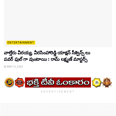
ENTERTAINMENT
వాల్తేరు వీరయ్య, వీరసింహారెడ్డి యాక్షన్ సీక్వెన్స్ లు
పవర్ ఫుల్ గా వుంటాయి : రామ్ లక్ష్మణ్ మాస్టర్స్
MAY 13, 2024
ADVERTISEMENT