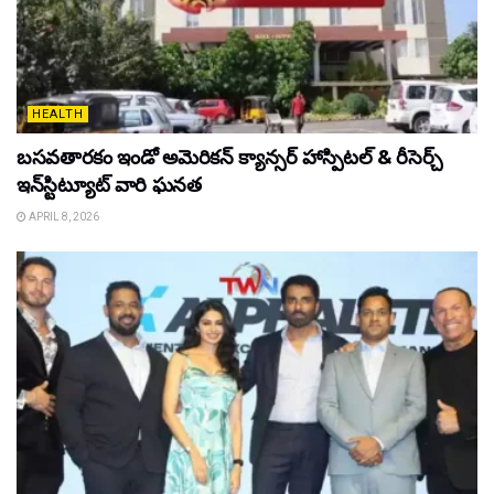
HEALTH
బసవతారకం ఇండో అమెరికన్ క్యాన్సర్ హాస్పిటల్ & రీసెర్చ్
ఇన్‌స్టిట్యూట్ వారి ఘనత
APRIL 8, 2026