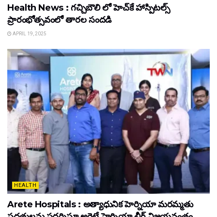
Health News : గచ్చిబౌలి లో హెచ్‌కే హాస్పిటల్స్
ప్రారంభోత్సవంలో తారల సందడి
APRIL 19, 2025
HEALTH
Arete Hospitals : అత్యాధునిక హెర్నియా మరమ్మతు
పద్ధతులను ప్రదర్శిస్తూ అరెటే హెర్నియా లీగ్ విజయవంతం