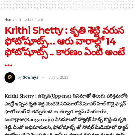
Home
Entertainment
Krithi Shetty : కృతి శెట్టి వరుస
ఫోటోషూట్స్… ఆరు వారాల్లో 14
ఫోటోషూట్స్ .. కారణం ఏంటి అంటే
…
by
Sowmya
July 5, 2023
Krithi Shetty : ఉప్పెన(Uppena) సినిమాతో తెలుగు పరిశ్రమలోకి
ఎంట్రీ ఇచ్చిన కృతి శెట్టి మొదటి సినిమాతోనే సూపర్ హిట్ కొట్టి ఫ్యాన్
ఫాలోయింగ్ ని తెచ్చుకుంది. ఆ తర్వాత శ్యామ్ సింగరాయ్,
బంగార్రాజు(Bangarraju) సినిమాలతో హ్యాట్రిక్ హిట్స్ కొట్టింది కృతి
శెట్టి. దీంతో అభిమానులని, ఫోటోషూట్స్ తో సోషల్ మీడియాలో ఫ్యాన్
ఫాలోయింగ్ ని పెంచుకుంది. కానీ ఆ తర్వాత వరుసగా మూడు ఫ్లాప్స్