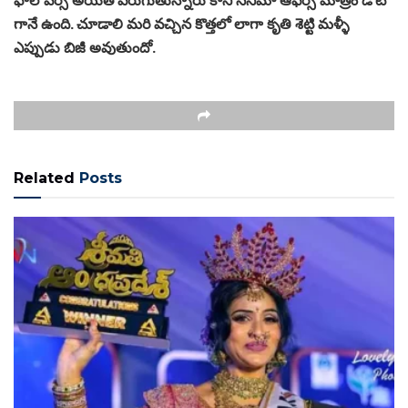
గానే ఉంది. చూడాలి మరి వచ్చిన కొత్తలో లాగా కృతి శెట్టి మళ్ళీ
ఎప్పుడు బిజీ అవుతుందో.
Related
Posts