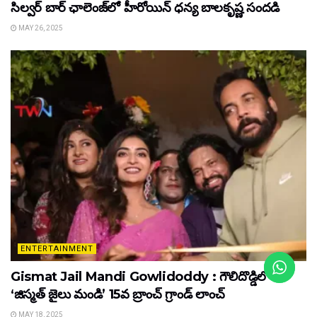
సిల్వర్ బార్ ఛాలెంజ్‌లో హీరోయిన్ ధ‌న్య బాల‌కృష్ణ‌ సందడి
MAY 26, 2025
ENTERTAINMENT
Gismat Jail Mandi Gowlidoddy : గౌలిదొడ్డిలో
‘జిస్మత్ జైలు మండి’ 15వ బ్రాంచ్ గ్రాండ్ లాంచ్
MAY 18, 2025