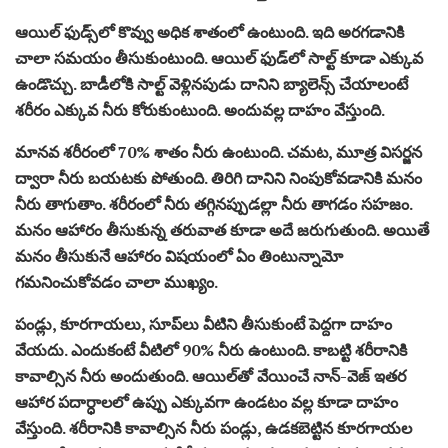
ఆయిల్ ఫుడ్స్‌లో కొవ్వు అధిక శాతంలో ఉంటుంది. ఇది అరగడానికి
చాలా సమయం తీసుకుంటుంది. ఆయిల్ ఫుడ్‌లో సాల్ట్ కూడా ఎక్కువ
ఉండొచ్చు. బాడీలోకి సాల్ట్ వెళ్లినపుడు దానిని బ్యాలెన్స్ చేయాలంటే
శరీరం ఎక్కువ నీరు కోరుకుంటుంది. అందువల్ల దాహం వేస్తుంది.
మానవ శరీరంలో 70% శాతం నీరు ఉంటుంది. చమట, మూత్ర విసర్జన
ద్వారా నీరు బయటకు పోతుంది. తిరిగి దానిని నింపుకోవడానికి మనం
నీరు తాగుతాం. శరీరంలో నీరు తగ్గినప్పుడల్లా నీరు తాగడం సహజం.
మనం ఆహారం తీసుకున్న తరువాత కూడా అదే జరుగుతుంది. అయితే
మనం తీసుకునే ఆహారం విషయంలో ఏం తింటున్నామో
గమనించుకోవడం చాలా ముఖ్యం.
పండ్లు, కూరగాయలు, సూప్‌లు వీటిని తీసుకుంటే పెద్దగా దాహం
వేయదు. ఎందుకంటే వీటిలో 90% నీరు ఉంటుంది. కాబట్టి శరీరానికి
కావాల్సిన నీరు అందుతుంది. ఆయిల్‌తో వేయించే నాన్-వెజ్ ఇతర
ఆహార పదార్ధాలలో ఉప్పు ఎక్కువగా ఉండటం వల్ల కూడా దాహం
వేస్తుంది. శరీరానికి కావాల్సిన నీరు పండ్లు, ఉడకబెట్టిన కూరగాయల