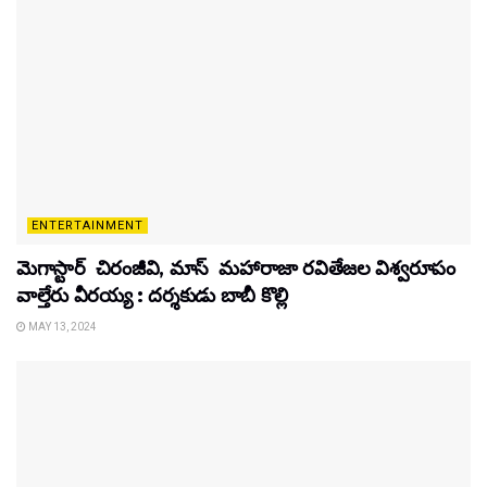
ENTERTAINMENT
మెగాస్టార్ చిరంజీవి, మాస్ మహారాజా రవితేజల విశ్వరూపం
వాల్తేరు వీరయ్య : దర్శకుడు బాబీ కొల్లి
MAY 13, 2024