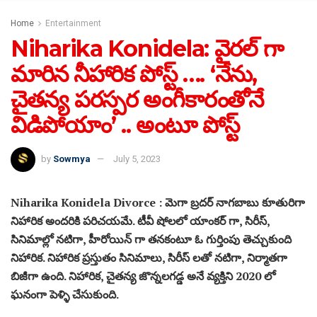
Home
Entertainment
Niharika Konidela: వైరల్ గా
మారిన నీహారిక పోస్ట్ …. ‘నేను,
చైతన్య పరస్పర అంగీకారంతోనే
విడిపోయాం’ .. అంటూ పోస్ట్
by
Sowmya
July 5, 2023
Niharika Konidela Divorce : మెగా బ్రదర్ నాగబాబు కూతురిగా
నిహారిక అందరికి పరిచయమే. టీవీ షోలలో యాంకర్ గా, సిరీస్,
సినిమాల్లో నటిగా, హీరోయిన్ గా తనకంటూ ఓ గుర్తింపు తెచ్చుకుంది
నిహారిక. నిహారిక ప్రస్తుతం సినిమాలు, సిరీస్ లతో నటిగా, నిర్మాతగా
బిజీగా ఉంది. నిహారిక, చైతన్య జొన్నలగడ్డ అనే వ్యక్తిని 2020 లో
ఘనంగా పెళ్ళి చేసుకుంది.