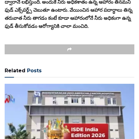
ద్వారానే లభిస్తుంది. అందుకే నీరు అధికశాతం ఉన్న ఆహారం తినమని
ఫుడ్ ఎక్స్‌పర్ట్స్ చెబుతూ ఉంటారు. వేయించిన ఆహార పదార్ధాలు తిన్న
తరువాత నీరు తాగడం కంటే కూడా ఆహారంలోనే నీరు అధికంగా ఉన్న
ఫుడ్ తీసుకోవడం ఆరోగ్యానికి చాలా మంచిది.
Related
Posts