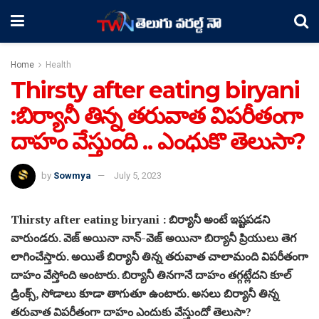
Home
Health
Thirsty after eating biryani
:బిర్యానీ తిన్న తరువాత విపరీతంగా
దాహం వేస్తుంది .. ఎంధుకొ తెలుసా?
by
Sowmya
July 5, 2023
Thirsty after eating biryani : బిర్యానీ అంటే ఇష్టపడని
వారుండరు. వెజ్ అయినా నాన్-వెజ్ అయినా బిర్యానీ ప్రియులు తెగ
లాగించేస్తారు. అయితే బిర్యానీ తిన్న తరువాత చాలామంది విపరీతంగా
దాహం వేస్తోంది అంటారు. బిర్యానీ తినగానే దాహం తగ్గట్లేదని కూల్
డ్రింక్స్, సోడాలు కూడా తాగుతూ ఉంటారు. అసలు బిర్యానీ తిన్న
తరువాత విపరీతంగా దాహం ఎందుకు వేస్తుందో తెలుసా?