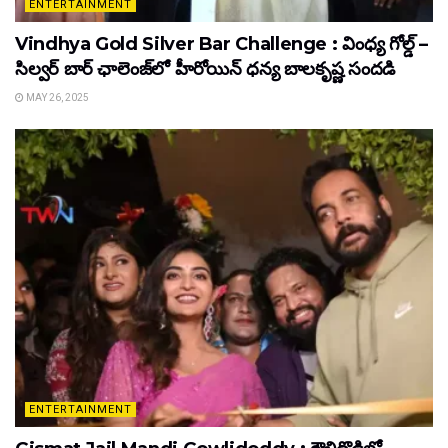
ENTERTAINMENT
Vindhya Gold Silver Bar Challenge : వింధ్య గోల్డ్ –
సిల్వర్ బార్ ఛాలెంజ్‌లో హీరోయిన్ ధ‌న్య బాల‌కృష్ణ‌ సందడి
MAY 26, 2025
ENTERTAINMENT