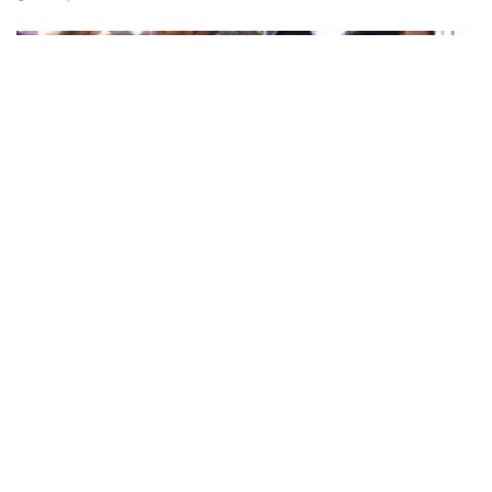
LATEST NEWS
Neelambhhari Silks : చేనేత చీరలంటే తనకెంతో
ఇష్టమన్న నటి సంయుక్తా మీనన్‌
APRIL 19, 2025