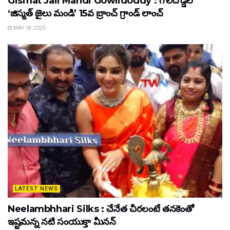
Gismat Jail Mandi Gowlidoddy : గౌలిదొడ్డిలో
‘జిస్మత్ జైలు మండి’ 15వ బ్రాంచ్ గ్రాండ్ లాంచ్
MAY 18, 2025
LATEST NEWS
Neelambhhari Silks : చేనేత చీరలంటే తనకెంతో
ఇష్టమన్న నటి సంయుక్తా మీనన్‌