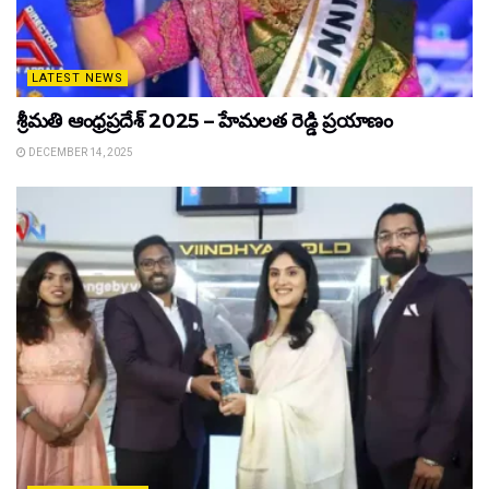
LATEST NEWS
శ్రీమతి ఆంధ్రప్రదేశ్ 2025 – హేమలత రెడ్డి ప్రయాణం
DECEMBER 14, 2025