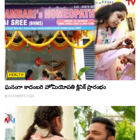
HEALTH
ఘ‌నంగా కాదంబ‌రి హోమియోపతి క్లినిక్ ప్రారంభం
OCTOBER 5, 2024