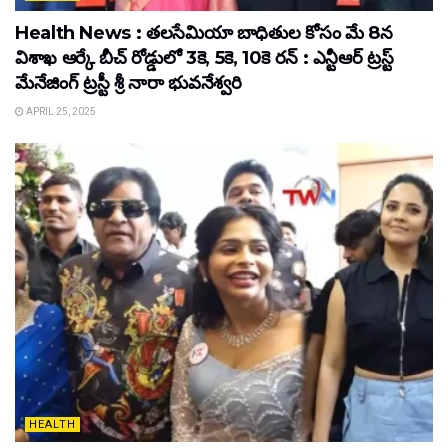
Health News : తలసేమియా బాధితుల కోసం మే 8న
విశాఖ ఆర్కే బీచ్‌ రోడ్డులో 3కె, 5కె, 10కె రన్‌ : ఎన్టీఆర్‌ ట్రస్ట్‌
మేనేజింగ్‌ ట్రస్టీ శ్రీ నారా భువనేశ్వరి
APRIL 25, 2025
HEALTH