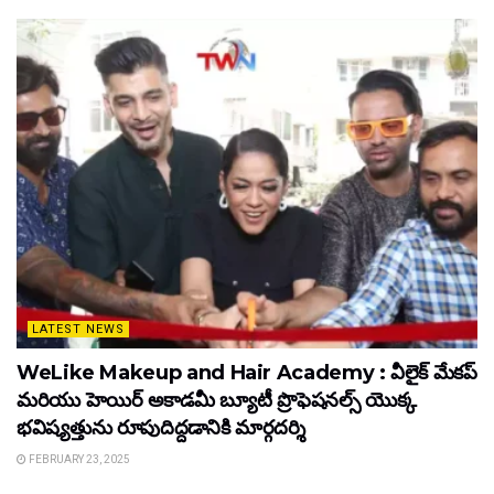
LATEST NEWS
WeLike Makeup and Hair Academy : వీలైక్ మేకప్
మరియు హెయిర్ అకాడమీ బ్యూటీ ప్రొఫెషనల్స్ యొక్క
భవిష్యత్తును రూపుదిద్దడానికి మార్గదర్శి
FEBRUARY 23, 2025