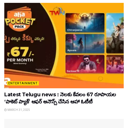
ENTERTAINMENT
Latest Telugu news : నెలకు కేవలం 67 రూపాయల
‘పాకెట్ ప్యాక్’ ఆఫర్ అనౌన్స్ చేసిన ఆహా ఓటీటీ
MARCH 31, 2025