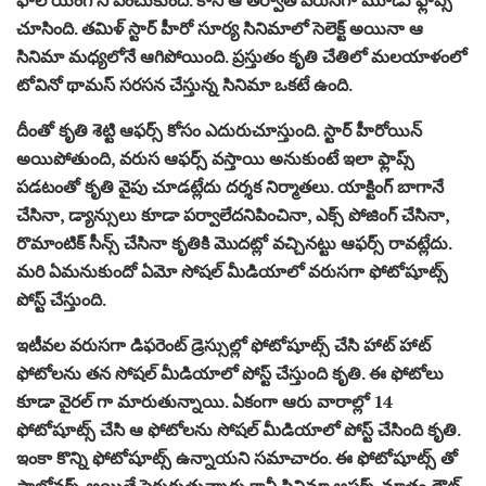
చూసింది. తమిళ్ స్టార్ హీరో సూర్య సినిమాలో సెలెక్ట్ అయినా ఆ
సినిమా మధ్యలోనే ఆగిపోయింది. ప్రస్తుతం కృతి చేతిలో మలయాళంలో
టోవినో థామస్ సరసన చేస్తున్న సినిమా ఒకటే ఉంది.
దీంతో కృతి శెట్టి ఆఫర్స్ కోసం ఎదురుచూస్తుంది. స్టార్ హీరోయిన్
అయిపోతుంది, వరుస ఆఫర్స్ వస్తాయి అనుకుంటే ఇలా ఫ్లాప్స్
పడటంతో కృతి వైపు చూడట్లేదు దర్శక నిర్మాతలు. యాక్టింగ్ బాగానే
చేసినా, డ్యాన్సులు కూడా పర్వాలేదనిపించినా, ఎక్స్ పోజింగ్ చేసినా,
రొమాంటిక్ సీన్స్ చేసినా కృతికి మొదట్లో వచ్చినట్టు ఆఫర్స్ రావట్లేదు.
మరి ఏమనుకుందో ఏమో సోషల్ మీడియాలో వరుసగా ఫోటోషూట్స్
పోస్ట్ చేస్తుంది.
ఇటీవల వరుసగా డిఫరెంట్ డ్రెస్సుల్లో ఫోటోషూట్స్ చేసి హాట్ హాట్
ఫోటోలను తన సోషల్ మీడియాలో పోస్ట్ చేస్తుంది కృతి. ఈ ఫోటోలు
కూడా వైరల్ గా మారుతున్నాయి. ఏకంగా ఆరు వారాల్లో 14
ఫోటోషూట్స్ చేసి ఆ ఫోటోలను సోషల్ మీడియాలో పోస్ట్ చేసింది కృతి.
ఇంకా కొన్ని ఫోటోషూట్స్ ఉన్నాయని సమాచారం. ఈ ఫోటోషూట్స్ తో
ఫాలోవర్స్ అయితే పెరుగుతున్నారు కానీ సినిమా ఆఫర్స్ మాత్రం డౌట్