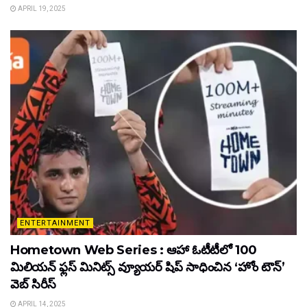
APRIL 19, 2025
ENTERTAINMENT
Hometown Web Series : ఆహా ఓటీటీలో 100
మిలియన్ ఫ్లస్ మినిట్స్ వ్యూయర్ షిప్ సాధించిన ‘హోం టౌన్’
వెబ్ సిరీస్
APRIL 14, 2025