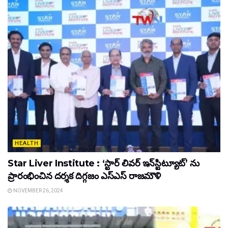
HEALTH
Star Liver Institute : ‘స్టార్ లివర్ ఇన్‌స్టిట్యూట్’ ను
ప్రారంభించిన ద‌ర్శ‌క దిగ్గ‌జం ఎస్ఎస్ రాజ‌మౌళి
NOVEMBER 26, 2024