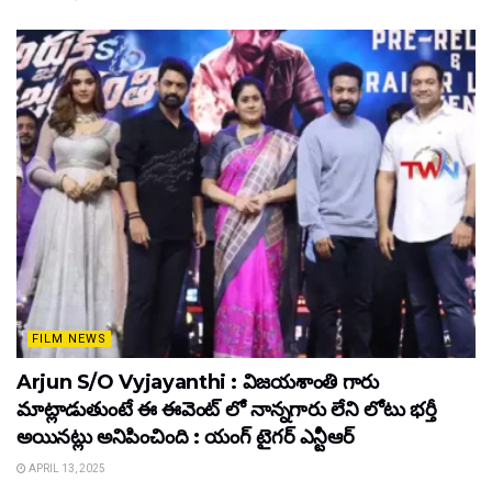
FILM NEWS
Arjun S/O Vyjayanthi : విజయశాంతి గారు
మాట్లాడుతుంటే ఈ ఈవెంట్ లో నాన్నగారు లేని లోటు భర్తీ
అయినట్లు అనిపించింది : యంగ్ టైగర్ ఎన్టీఆర్
APRIL 13, 2025