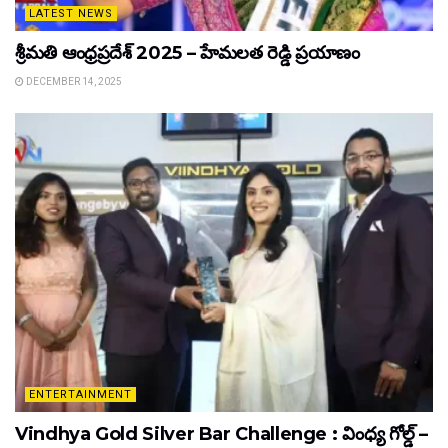
LATEST NEWS
శ్రీమతి ఆంధ్రప్రదేశ్ 2025 – హేమలత రెడ్డి ప్రయాణం
DECEMBER 14, 2025
ENTERTAINMENT
Vindhya Gold Silver Bar Challenge : వింధ్య గోల్డ్ –