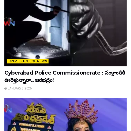
CRIME - POLICE NEWS
Cyberabad Police Commissionerate : సంక్రాంతికి
ఊరెళ్తున్నారా.. జరభద్రం!
JANUARY 3, 2026