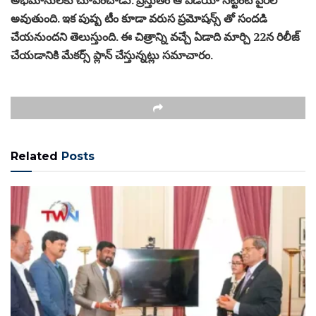
అవుతుంది. ఇక పుష్ప టీం కూడా వరుస ప్రమోషన్స్ తో సందడి
చేయనుందని తెలుస్తుంది. ఈ చిత్రాన్ని వచ్చే ఏడాది మార్చి 22న రిలీజ్
చేయడానికి మేకర్స్ ప్లాన్ చేస్తున్నట్లు సమాచారం.
Related
Posts