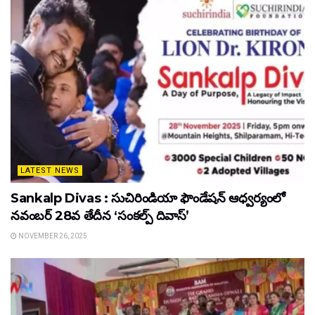
LATEST NEWS
Sankalp Divas : సుచిరిండియా ఫౌండేషన్ ఆధ్వర్యంలో
నవంబర్ 28వ తేదీన ‘సంకల్ప్ దివాస్’
NOVEMBER 26, 2025