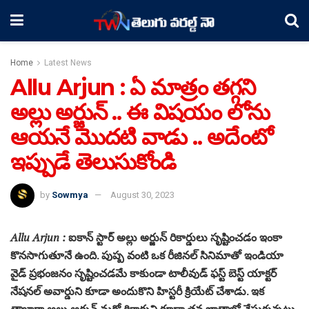
Home
Latest News
Allu Arjun : ఏ మాత్రం తగ్గని
అల్లు అర్జున్ .. ఈ విషయం లోను
ఆయనే మొదటి వాడు .. అదేంటో
ఇప్పుడే తెలుసుకోండి
by
Sowmya
August 30, 2023
Allu Arjun :
ఐకాన్ స్టార్ అల్లు అర్జున్ రికార్డులు సృష్టించడం ఇంకా
కొనసాగుతూనే ఉంది. పుష్ప వంటి ఒక రీజినల్ సినిమాతో ఇండియా
వైడ్ ప్రభంజనం సృష్టించడమే కాకుండా టాలీవుడ్ ఫస్ట్ బెస్ట్ యాక్టర్
నేషనల్ అవార్డుని కూడా అందుకొని హిస్టరీ క్రియేట్ చేశాడు. ఇక
తాజాగా అల్లు అర్జున్ మరో రికార్డుని కూడా తన ఖాతాలో వేసుకున్నట్లు