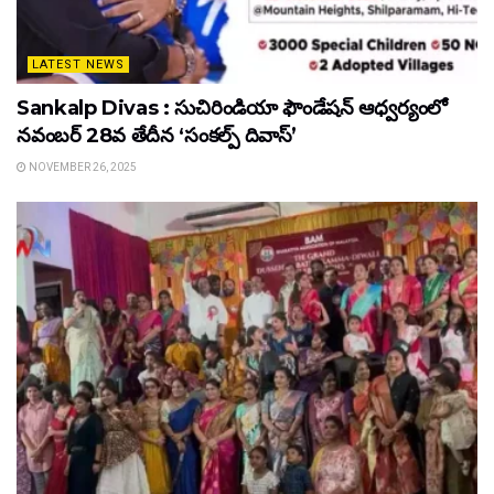
LATEST NEWS
Sankalp Divas : సుచిరిండియా ఫౌండేషన్ ఆధ్వర్యంలో
నవంబర్ 28వ తేదీన ‘సంకల్ప్ దివాస్’
NOVEMBER 26, 2025