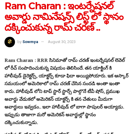
Ram Charan : ఇంటర్నేషనల్
అవార్డు నామినేషన్స్ లిస్ట్ లో స్థానం
దక్కించుకున్న రామ్ చరణ్ ..
by
Sowmya
August 30, 2023
Ram Charan : RRR సినిమాతో రామ్ చరణ్ ఇంటర్నేషనల్ లెవెల్
లో రీచ్ సంపాదించుకున్న విషయం తెలిసిందే. తన యాక్టింగ్ కి
హాలీవుడ్ డైరెక్టర్స్, యాక్టర్స్ కూడా ఫిదా అయ్యిపోయారు. ఇక ఆస్కార్
సమయంలో అమెరికాలో రామ్ చరణ్ చేసిన సందడి అంతా ఇంతా
కాదు. హాలీవుడ్ లోని టాప్ స్టార్ స్టార్స్ పాల్గొనే టీవీ షోస్, ప్రముఖ
అవార్డు వేడుకలో అమెరికన్ యాక్టర్స్ కి తన చేతులు మీదుగా
అవార్డులు ఇవ్వడం.. ఇలా హాలీవుడ్ లో బాగా పాపులర్ అయ్యాడు.
ఇప్పుడు తాజాగా మరో అమెరికన్ అవార్డుల్లో స్థానం
దక్కించుకున్నాడు.