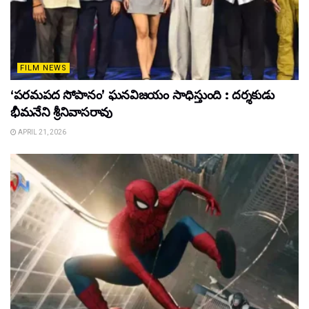
FILM NEWS
‘పరమపద సోపానం’ ఘనవిజయం సాధిస్తుంది : దర్శకుడు
భీమనేని శ్రీనివాసరావు
APRIL 21, 2026