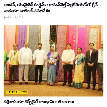
లండన్, యునైటెడ్ కింగ్డమ్ : కామన్‌వెల్త్ సెక్రటేరియట్‌తో గ్రీన్
ఇండియా చాలెంజ్ సమావేశం
APRIL 19, 2026
LATEST NEWS
దక్షిణాసియా టెక్స్‌టైల్ రాజధానిగా తెలంగాణ