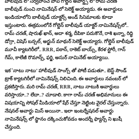
హాలీవుడ్ లో నిర్వహించే పాప్ గోల్డెన్ అవార్డ్స్ లో రామ్ చరణ్
బాలీవుడ్ నుంచి నామినేషన్ లో సెలెక్ట్ అయ్యాడు. ఈ అవార్డులు
ఇండియాలోని బాలీవుడ్ యాక్టర్స్ అండ్ సినిమాలకు కూడా
ఇస్తుంటారు. ఈక్రమంలోనే గోల్డెన్ బాలీవుడ్ యాక్టర్ నామినేషన్స్‌లో..
రామ్ చరణ్, షారుఖ్ ఖాన్, అదా శర్మ, దీపికా పదుకొనే, రాశి ఖన్నా, రిద్ధి
డోగ్రా, విషెస్ బన్సల్, అర్జున్ మాథుర్ సెలెక్ట్ అయ్యారు. గోల్డెన్ బాలీవుడ్
మూవీ క్యాటగిరీలో.. RRR, పఠాన్, రాకెట్ బాయ్స్, కేరళ స్టోరీ, గాన్
గేమ్, కాలేజీ రొమాన్స్, ఫర్జి, అసుర్ నామినేట్ అయ్యాయి.
ఇక ‘నాటు నాటు’ హాలీవుడ్ సాంగ్స్ తో పోటీ పడుతూ.. బెస్ట్ సౌండ్
ట్రాక్ క్యాటగిరీలో నామినేషన్స్ నిలిచింది. ఈ అవార్డులు నవంబర్ లో
ప్రకటిస్తారు. మరి రామ్ చరణ్, RRR, నాటు నాటుకి అవార్డులు
వరిస్తాయా..? లేదా..? చూడాలి. కాగా రామ్ చరణ్ అభిమానులు ఈ
విషయాన్ని సోషల్ మీడియాలో షేర్ చేస్తూ నెట్టింట వైరల్ చేస్తున్నారు.
నేషనల్ అవార్డు మిస్ అయినా.. ఇలా ఇంటర్నేషనల్ అవార్డు
నామినేషన్స్ లో స్థానం దక్కించుకోవడం అందర్నీ ఫ్యాన్స్ ని ఖుషీ
చేస్తుంది.