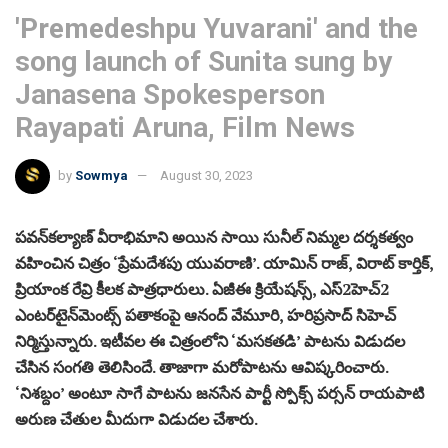
'Premedeshpu Yuvarani' and the
song launch of Sunita sung by
Janasena Spokesperson
Rayapati Aruna, Film News
by
Sowmya
August 30, 2023
పవన్‌కల్యాణ్‌ వీరాభిమాని అయిన సాయి సునీల్‌ నిమ్మల దర్శకత్వం
వహించిన చిత్రం ‘ప్రేమదేశపు యువరాణి’. యామిన్‌ రాజ్‌, విరాట్‌ కార్తిక్‌,
ప్రియాంక రేవ్రి కీలక పాత్రధారులు. ఏజీఈ క్రియేషన్స్‌, ఎస్‌2హెచ్‌2
ఎంటర్‌టైన్‌మెంట్స్‌ పతాకంపై ఆనంద్‌ వేమూరి, హరిప్రసాద్‌ సిహెచ్‌
నిర్మిస్తున్నారు. ఇటీవల ఈ చిత్రంలోని ‘మసకతడి’ పాటను విడుదల
చేసిన సంగతి తెలిసిందే. తాజాగా మరోపాటను ఆవిష్కరించారు.
‘నిశబ్దం’ అంటూ సాగే పాటను జనసేన పార్టీ స్పోక్స్‌ పర్సన్‌ రాయపాటి
అరుణ చేతుల మీదుగా విడుదల చేశారు.