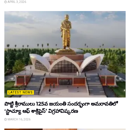
APRIL 3, 2026
LATEST NEWS
పొట్టి శ్రీరాములు 125వ జయంతి సందర్భంగా అమరావతిలో
‘స్టాచ్యూ ఆఫ్ శాక్రిఫైస్’ విగ్రహావిష్కరణ
MARCH 16, 2026