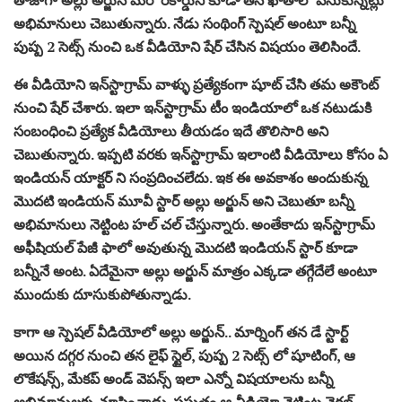
అభిమానులు చెబుతున్నారు. నేడు సంథింగ్ స్పెషల్ అంటూ బన్నీ
పుష్ప 2 సెట్స్ నుంచి ఒక వీడియోని షేర్ చేసిన విషయం తెలిసిందే.
ఈ వీడియోని ఇన్‌స్టాగ్రామ్ వాళ్ళు ప్రత్యేకంగా షూట్ చేసి తమ అకౌంట్
నుంచి షేర్ చేశారు. ఇలా ఇన్‌స్టాగ్రామ్ టీం ఇండియాలో ఒక నటుడుకి
సంబంధించి ప్రత్యేక వీడియోలు తీయడం ఇదే తొలిసారి అని
చెబుతున్నారు. ఇప్పటి వరకు ఇన్‌స్టాగ్రామ్ ఇలాంటి వీడియోలు కోసం ఏ
ఇండియన్ యాక్టర్ ని సంప్రదించలేదు. ఇక ఈ అవకాశం అందుకున్న
మొదటి ఇండియన్ మూవీ స్టార్ అల్లు అర్జున్ అని చెబుతూ బన్నీ
అభిమానులు నెట్టింట హల్ చల్ చేస్తున్నారు. అంతేకాదు ఇన్‌స్టాగ్రామ్
అఫీషియల్ పేజీ ఫాలో అవుతున్న మొదటి ఇండియన్ స్టార్ కూడా
బన్నీనే అంట. ఏదేమైనా అల్లు అర్జున్ మాత్రం ఎక్కడా తగ్గేదేలే అంటూ
ముందుకు దూసుకుపోతున్నాడు.
కాగా ఆ స్పెషల్ వీడియోలో అల్లు అర్జున్.. మార్నింగ్ తన డే స్టార్ట్
అయిన దగ్గర నుంచి తన లైఫ్ స్టైల్, పుష్ప 2 సెట్స్ లో షూటింగ్, ఆ
లొకేషన్స్, మేకప్ అండ్ వెపన్స్ ఇలా ఎన్నో విషయాలను బన్నీ
అభిమానులకు చూపించాడు. ప్రస్తుతం ఆ వీడియో నెట్టింట వైరల్