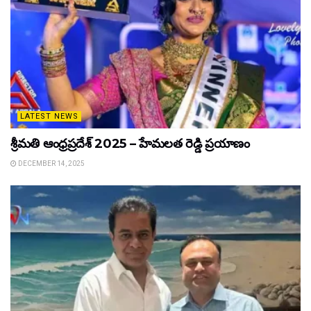
LATEST NEWS
శ్రీమతి ఆంధ్రప్రదేశ్ 2025 – హేమలత రెడ్డి ప్రయాణం
DECEMBER 14, 2025