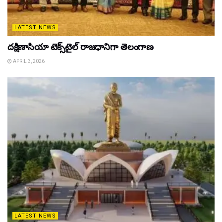
LATEST NEWS
దక్షిణాసియా టెక్స్‌టైల్ రాజధానిగా తెలంగాణ
APRIL 3, 2026
LATEST NEWS