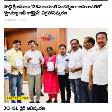
పొట్టి శ్రీరాములు 125వ జయంతి సందర్భంగా అమరావతిలో
‘స్టాచ్యూ ఆఫ్ శాక్రిఫైస్’ విగ్రహావిష్కరణ
MARCH 16, 2026
LATEST NEWS
JCHSL డైరీ ఆవిష్కరణ