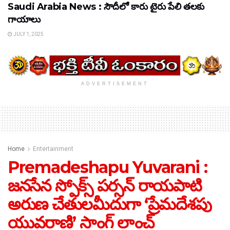
Saudi Arabia News : సౌదీలో కారు టైరు పేలి తలకు
గాయాలు
JULY 1, 2025
ADVERTISEMENT
Home
Entertainment
Premadeshapu Yuvarani :
జనసేన స్పోక్స్‌ పర్సన్‌ రాయపాటి
అరుణ చేతులమీదుగా ‘ప్రేమదేశపు
యువరాణి’ సాంగ్‌ లాంచ్‌