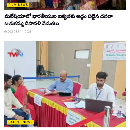
FILM NEWS
మలేషియాలో భారతీయుల ఐక్యతకు అద్దం పట్టిన దసరా
బతుకమ్మ దీపావళి వేడుకలు
OCTOBER 4, 2025
LATEST NEWS