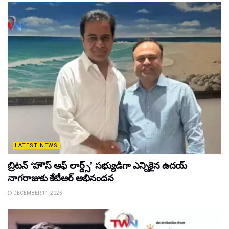
LATEST NEWS
బ్రిటన్ ‘హౌస్ ఆఫ్ లార్డ్స్’ సభ్యుడిగా ఎన్నికైన ఉదయ్
నాగరాజుకు కేటీఆర్ అభినందన
DECEMBER 11, 2025