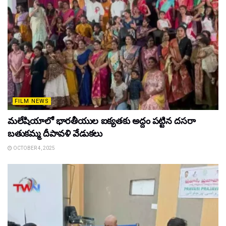
FILM NEWS
మలేషియాలో భారతీయుల ఐక్యతకు అద్దం పట్టిన దసరా
బతుకమ్మ దీపావళి వేడుకలు
OCTOBER 4, 2025