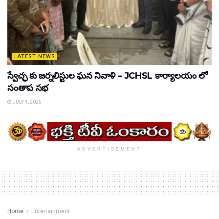
LATEST NEWS
స్వేచ్ఛ కు జర్నలిస్టుల ఘన నివాళి – JCHSL కార్యాలయం లో
సంతాప సభ
JULY 1, 2025
ADVERTISEMENT
Home
Entertainment