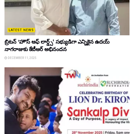
LATEST NEWS
బ్రిటన్ ‘హౌస్ ఆఫ్ లార్డ్స్’ సభ్యుడిగా ఎన్నికైన ఉదయ్
నాగరాజుకు కేటీఆర్ అభినందన
DECEMBER 11, 2025