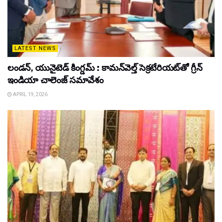
LATEST NEWS
లండన్, యునైటెడ్ కింగ్డమ్ : కామన్‌వెల్త్ సెక్రటేరియట్‌తో గ్రీన్
ఇండియా చాలెంజ్ సమావేశం
APRIL 19, 2026