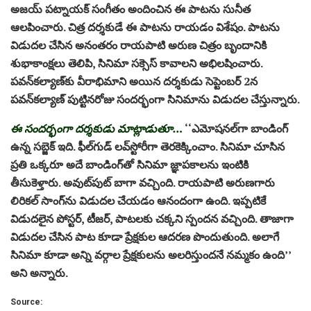
అజయ్‌ పట్నాయక్‌ సంగీతం అందించిన ఈ పాటను సునీత
ఆలపించారు. చిత్ర దర్శకుడే ఈ పాటను రాయడం విశేషం. పాటను
విడుదల చేసిన అనంతరం రాయపాటి అరుణ చిత్రం బృందానికి
శుభాకాంక్షలు తెలిపి, సినిమా సక్సెస్‌ కావాలని అభిలషించారు.
పవన్‌కల్యాణ్‌కు వీరాభిమాని అయిన దర్శకుడు సెప్టెంబర్‌ 2న
పవన్‌కల్యాణ్‌ పుట్టినరోజు సందర్భంగా సినిమాను విడుదల చేస్తున్నారు.
ఈ సందర్భంగా దర్శకుడు మాట్లాడుతూ…
‘‘ఎమోషనల్‌గా బాండింగ్‌
ఉన్న సబ్జెక్‌ ఇది. ఫీల్‌గుడ్‌ లవ్‌స్టోరీగా తెరకెక్కించాం. సినిమా చూసిన
ప్రతి ఒక్కరూ అదే బాండింగ్‌తో సినిమా జ్ఞాపకాలను ఇంటికి
తీసుకెళ్తారు. అవుట్‌పుట్‌ బాగా వచ్చింది. రాయపాటి అరుణగారు
లిరికల్‌ సాంగ్‌ను విడుదల చేయడం ఆనందంగా ఉంది. ఇప్పటికే
విడుదలైన పోస్టర్‌, టీజర్‌, పాటలకు చక్కని స్పందన వచ్చింది. తాజాగా
విడుదల చేసిన పాట కూడా ప్రేక్షకుల ఆదరణ పొందుతుంది. అలాగే
సినిమా కూడా అన్ని వర్గాల ప్రేక్షకులను అలరిస్తుందనే నమ్మకం ఉంది’’
అని అన్నారు.
Source: