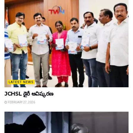
LATEST NEWS
JCHSL డైరీ ఆవిష్కరణ
FEBRUARY 27, 2026