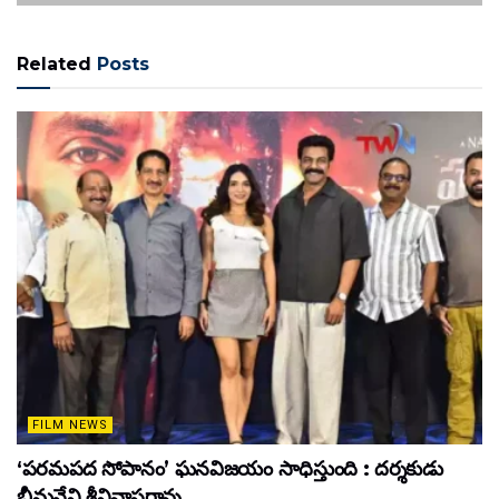
Related
Posts
FILM NEWS
‘పరమపద సోపానం’ ఘనవిజయం సాధిస్తుంది : దర్శకుడు
భీమనేని శ్రీనివాసరావు