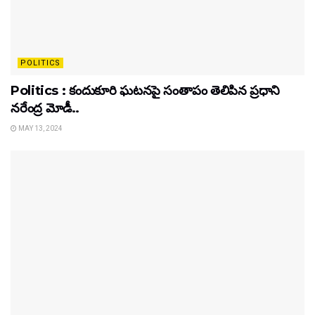
POLITICS
Politics : కందుకూరి ఘటనపై సంతాపం తెలిపిన ప్రధాని
నరేంద్ర మోడీ..
MAY 13, 2024