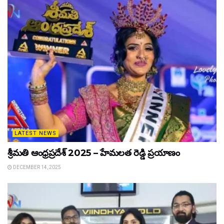
LATEST NEWS
శ్రీమతి ఆంధ్రప్రదేశ్ 2025 – హేమలత రెడ్డి ప్రయాణం
DECEMBER 14, 2025