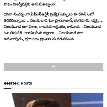
పాటు రిజ‌ర్వేష‌న్ల‌కు అనుమ‌తిచ్చింది.
ద‌స‌రా సందర్భంగా ఏపీఎస్‌ఆర్టీసీ ప్ర‌త్యేక బ‌స్సులు ఈ రూట్ లలో
తిరగనున్నాయి… విజ‌య‌వాడ టూ హైద‌రాబాద్‌, బెంగ‌ళూరు, చెన్నై.…
విజ‌య‌వాడ టూ విశాఖ‌, రాజ‌మ‌హేంద్ర‌వ‌రం, కాకినాడ‌… విజ‌య‌వాడ
టూ తిరుప‌తి, రాయ‌ల‌సీమ జిల్లాలు… విజ‌య‌వాడ టూ
అమ‌లాపురం, భ‌ద్రాచ‌లం ప్రాంతాలకు న‌డ‌పనుంది.
Related
Posts