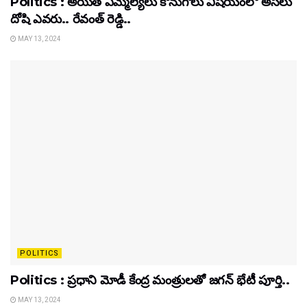
Politics : అయితే ఎమ్మెల్యేలు కొనుగోలు విషయంలో అసలు
దోషి ఎవరు.. రేవంత్ రెడ్డి..
MAY 13, 2024
POLITICS
Politics : ప్రధాని మోడీ కేంద్ర మంత్రులతో జగన్ భేటీ పూర్తి..
MAY 13, 2024