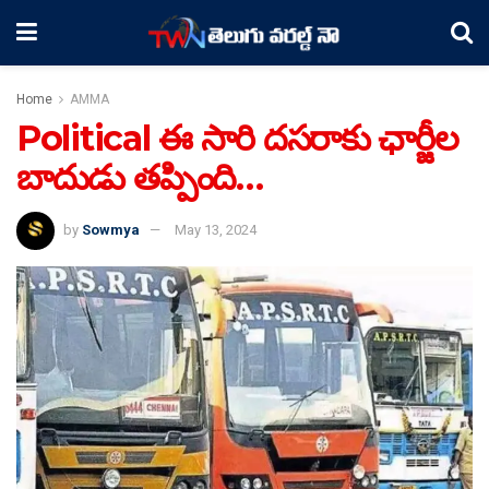
Home
AMMA
Political ఈ సారి దసరాకు ఛార్జీల
బాదుడు తప్పింది…
by
Sowmya
May 13, 2024