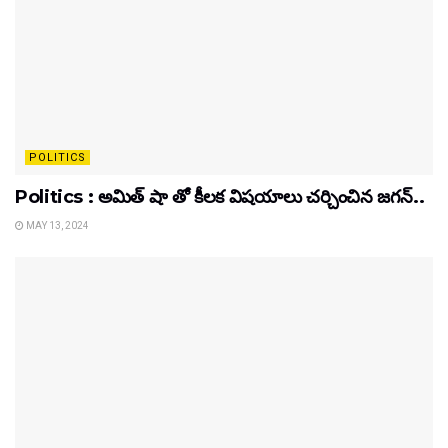
POLITICS
Politics : అమిత్ షా తో కీలక విషయాలు చర్చించిన జగన్..
MAY 13, 2024