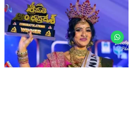
LATEST NEWS
శ్రీమతి ఆంధ్రప్రదేశ్ 2025 – హేమలత రెడ్డి ప్రయాణం
DECEMBER 14, 2025