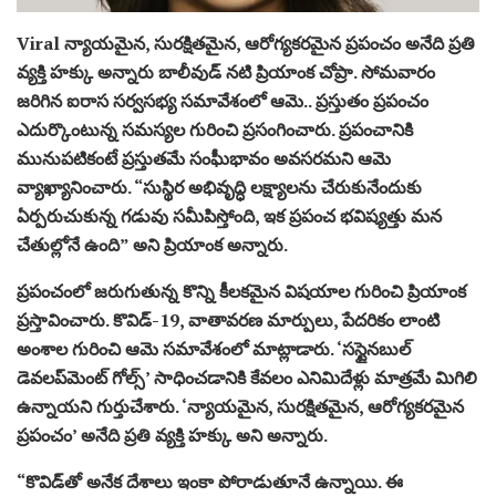
Viral న్యాయమైన, సురక్షితమైన, ఆరోగ్యకరమైన ప్రపంచం అనేది ప్రతి
వ్యక్తి హక్కు అన్నారు బాలీవుడ్​ నటి ప్రియాంక చోప్రా. సోమవారం
జరిగిన ఐరాస సర్వసభ్య సమావేశంలో ఆమె.. ప్రస్తుతం ప్రపంచం
ఎదుర్కొంటున్న సమస్యల గురించి ప్రసంగించారు. ప్రపంచానికి
మునుపటికంటే ప్రస్తుతమే సంఘీభావం అవసరమని ఆమె
వ్యాఖ్యానించారు. “సుస్థిర అభివృద్ధి లక్ష్యాలను చేరుకునేందుకు
ఏర్పరుచుకున్న గడువు సమీపిస్తోంది, ఇక ప్రపంచ భవిష్యత్తు మన
చేతుల్లోనే ఉంది” అని ప్రియాంక అన్నారు.
ప్రపంచంలో జరుగుతున్న కొన్ని కీలకమైన విషయాల గురించి ప్రియాంక
ప్రస్తావించారు. కొవిడ్​-19, వాతావరణ మార్పులు, పేదరికం లాంటి
అంశాల గురించి ఆమె సమావేశంలో మాట్లాడారు. ‘సస్టైనబుల్
డెవలప్‌మెంట్ గోల్స్’ సాధించడానికి కేవలం ఎనిమిదేళ్లు మాత్రమే మిగిలి
ఉన్నాయని గుర్తుచేశారు. ‘న్యాయమైన, సురక్షితమైన, ఆరోగ్యకరమైన
ప్రపంచం’ అనేది ప్రతి వ్యక్తి హక్కు అని అన్నారు.
“కొవిడ్​తో అనేక దేశాలు ఇంకా పోరాడుతూనే ఉన్నాయి. ఈ