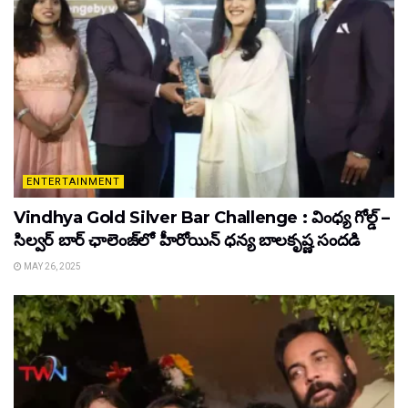
ENTERTAINMENT
Vindhya Gold Silver Bar Challenge : వింధ్య గోల్డ్ –
సిల్వర్ బార్ ఛాలెంజ్‌లో హీరోయిన్ ధ‌న్య బాల‌కృష్ణ‌ సందడి
MAY 26, 2025