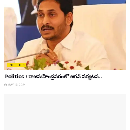
POLITICS
Politics : రాజమహేంద్రవరంలో జగన్ పర్యటన..
MAY 13, 2024