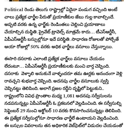
Political రెండు తెలుగు రాష్ట్రాల్లో ఏదైనా పండుగ వచ్చింది అంటే
చాలు ప్రత్యేక ఛార్జీల పేరుతో ప్రయాణీకుల జేబు గుల్ల కావాల్సిందే.
అప్పటి వరకు ఉన్న ఛార్జ్‌కు రెండింతలు చెల్లించి ప్రయాణాలు
చేయాల్సిన దుస్థితి. ప్రైవేట్‌ ట్రావెల్స్‌ మాత్రమే కాదు… టీఎస్‌ఆర్టీసీ,
ఏపీఎస్‌ఆర్టీసీ బస్సుల్లోనూ ఇదే పరిస్థితి. సాధారణ రోజులతో పోల్చేతే
ఆయా రోజుల్లో 50% వరకు అధిక ఛార్జీలు వసూలు చేస్తున్నాయి.
ఈసారి దసరాకు ఎలాంటి ప్రత్యేక ఛార్జ్‌లు వసూలు చేయడం
లేదంటూ… ఏపీఎస్‌ఆర్టీసీ ప్రయాణీకులకు మంచి వార్త చెప్పింది.
దసరాకు వెళ్ళాలి అనుకునే వాళ్ళందరూ తమ ఊర్లకు ఆనందంగా వెళ్లి
రావచ్చని శుభవార్త చెప్పింది. అదనపు చార్జీల వసూలుకు స్వస్తి
చెప్పినట్టు తెలిపింది. అలాగే ప్ర‌జ‌ల రద్దీని దృష్టిలో పెట్టుకుని..
రాష్ట్రంలోని వివిధ ప్రాంతాల మధ్య 1,081 అద‌న‌పు సర్వీసుల‌ను
న‌డ‌ప‌నున్న‌ట్లు ఏపీఎస్‌ఆర్టీసీ ఓ ప్రకటనలో వెల్లడించింది. ఈ సర్వీసుల్ని
సెప్టెంబర్‌ 29 నుంచి అక్టోబర్‌ 10 వరకు కొనసాగించనున్నట్లు తెలిపింది.
ఈ ప్రత్యేక సర్వీసుల్లోనూ సాధారణ ఛార్జీలే ఉంటాయని వెల్లడించింది.
ఈ బస్సుల వివరాలను తన అధికారిక వెబ్‌సైట్‌లో విడుదల చేయడంతో