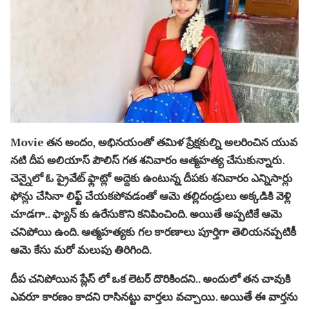
Movie తన అందం, అభినయంతో తమిళ ప్రేక్షకుల్ని అలరించిన యువ
నటి దీప అలియాస్ పౌలిస్ గత శనివారం ఆత్మహత్య చేసుకున్నారు.
చెన్నైలో ఓ ప్రైవేట్ ఫ్లాట్లో అద్దెకు ఉంటున్న దీపకు శనివారం ఎన్నిసార్లు
ఫోన్లు చేసినా లిఫ్ట్ చేయకపోవడంతో ఆమె తల్లిదండ్రులు అక్కడికి వెళ్లి
చూడగా.. ఫ్యాన్ కు ఉరేసుకొని కనిపించింది. అయితే అప్పటికే ఆమె
చనిపోయి ఉంది. ఆత్మహత్యకు గల కారణాలు పూర్తిగా తెలియనప్పటికీ
ఆమె కేసు మరో మలుపు తిరిగింది.
దీప చనిపోయిన ప్లేస్ లో ఒక లెటర్ దొరికిందని.. అందులో తన చావుకి
ఎవరూ కారణం కాదని రాసినట్టు వార్తలు వచ్చాయి. అయితే ఈ వార్తను