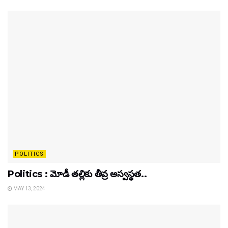
POLITICS
Politics : మోడీ తల్లికు తీవ్ర అస్వస్థత..
MAY 13, 2024