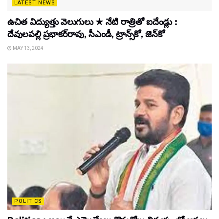
LATEST NEWS
ఉచిత విద్యుత్తు వెలుగులు ★ నేటి రాత్రితో ఐదేండ్లు :
దేవులపల్లి ప్రభాకర్‌రావు, సీఎండీ, ట్రాన్స్‌కో, జెన్‌కో
MAY 13, 2024
POLITICS