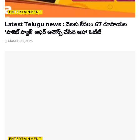
ENTERTAINMENT
Latest Telugu news : నెలకు కేవలం 67 రూపాయల
‘పాకెట్ ప్యాక్’ ఆఫర్ అనౌన్స్ చేసిన ఆహా ఓటీటీ
MARCH 31, 2025
ENTERTAINMENT