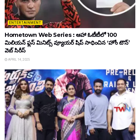
ENTERTAINMENT
Hometown Web Series : ఆహా ఓటీటీలో 100
మిలియన్ ఫ్లస్ మినిట్స్ వ్యూయర్ షిప్ సాధించిన ‘హోం టౌన్’
వెబ్ సిరీస్
APRIL 14, 2025