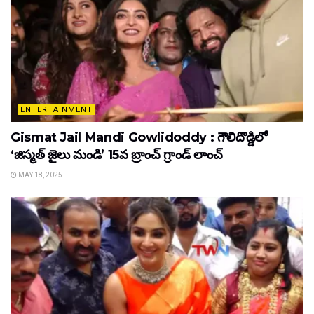
ENTERTAINMENT
Gismat Jail Mandi Gowlidoddy : గౌలిదొడ్డిలో
‘జిస్మత్ జైలు మండి’ 15వ బ్రాంచ్ గ్రాండ్ లాంచ్
MAY 18, 2025