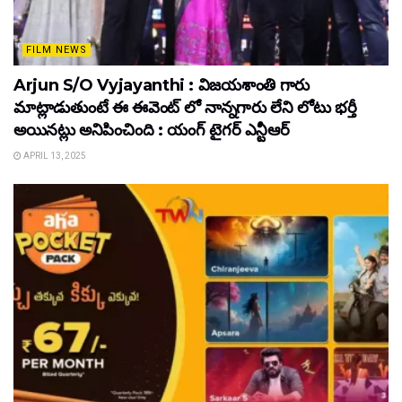
FILM NEWS
Arjun S/O Vyjayanthi : విజయశాంతి గారు
మాట్లాడుతుంటే ఈ ఈవెంట్ లో నాన్నగారు లేని లోటు భర్తీ
అయినట్లు అనిపించింది : యంగ్ టైగర్ ఎన్టీఆర్
APRIL 13, 2025