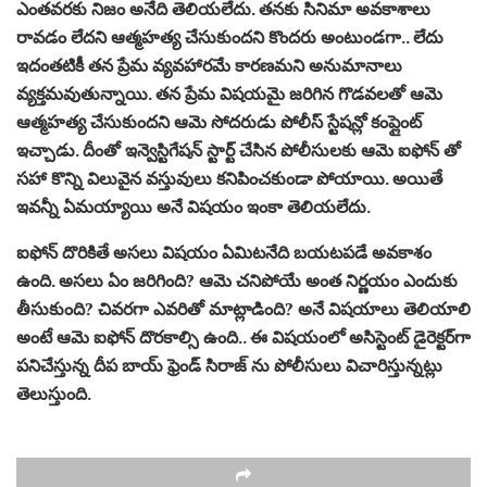
ఎంతవరకు నిజం అనేది తెలియలేదు. తనకు సినిమా అవకాశాలు
రావడం లేదని ఆత్మహత్య చేసుకుందని కొందరు అంటుండగా.. లేదు
ఇదంతటికీ తన ప్రేమ వ్యవహారమే కారణమని అనుమానాలు
వ్యక్తమవుతున్నాయి. తన ప్రేమ విషయమై జరిగిన గొడవలతో ఆమె
ఆత్మహత్య చేసుకుందని ఆమె సోదరుడు పోలీస్ స్టేషన్లో కంప్లైంట్
ఇచ్చాడు. దీంతో ఇన్వెస్టిగేషన్ స్టార్ట్ చేసిన పోలీసులకు ఆమె ఐఫోన్ తో
సహా కొన్ని విలువైన వస్తువులు కనిపించకుండా పోయాయి. అయితే
ఇవన్నీ ఏమయ్యాయి అనే విషయం ఇంకా తెలియలేదు.
ఐఫోన్ దొరికితే అసలు విషయం ఏమిటనేది బయటపడే అవకాశం
ఉంది. అసలు ఏం జరిగింది? ఆమె చనిపోయే అంత నిర్ణయం ఎందుకు
తీసుకుంది? చివరగా ఎవరితో మాట్లాడింది? అనే విషయాలు తెలియాలి
అంటే ఆమె ఐఫోన్ దొరకాల్సి ఉంది.. ఈ విషయంలో అసిస్టెంట్ డైరెక్టర్‌గా
పనిచేస్తున్న దీప బాయ్ ఫ్రెండ్ సిరాజ్ ను పోలీసులు విచారిస్తున్నట్లు
తెలుస్తుంది.