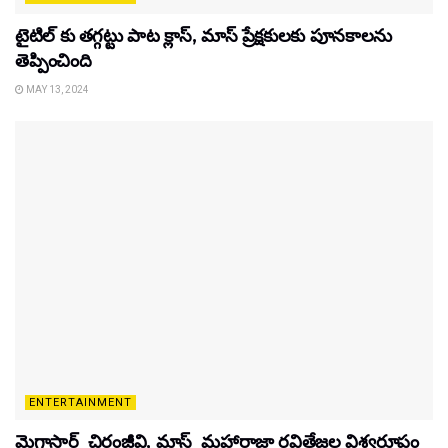
టైటిల్‌ కు తగ్గట్టు పాట క్లాస్, మాస్ ప్రేక్షకులకు పూనకాలను
తెప్పించింది
MAY 13, 2024
ENTERTAINMENT
మెగాస్టార్ చిరంజీవి, మాస్ మహారాజా రవితేజల విశ్వరూపం