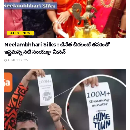
LATEST NEWS
Neelambhhari Silks : చేనేత చీరలంటే తనకెంతో
ఇష్టమన్న నటి సంయుక్తా మీనన్‌
APRIL 19, 2025