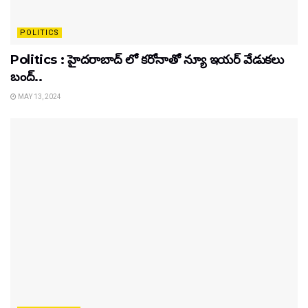
POLITICS
Politics : హైదరాబాద్ లో కరోనాతో న్యూ ఇయర్ వేడుకలు
బంద్..
MAY 13, 2024