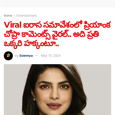
Home
Entertainment
Viral ఐరాస సమావేశంలో ప్రియాంక
చోప్రా కామెంట్స్​ వైరల్​.. అది ప్రతి
ఒక్కరి హక్కంటూ..
by
Sowmya
May 13, 2024