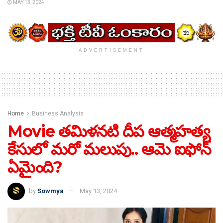
MAY 13, 2024
ADVERTISEMENT
Home
Business Analysis
Movie తమిళనటి దీప ఆత్మహత్య
కేసులో మరో మలుపు.. ఆమె ఐఫోన్
ఏమైంది?
by
Sowmya
May 13, 2024