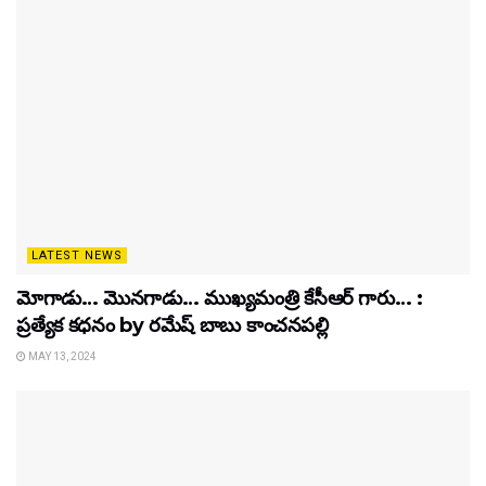
LATEST NEWS
మోగాడు… మొనగాడు… ముఖ్యమంత్రి కేసీఆర్ గారు… :
ప్రత్యేక కధనం by రమేష్ బాబు కాంచనపల్లి
MAY 13, 2024