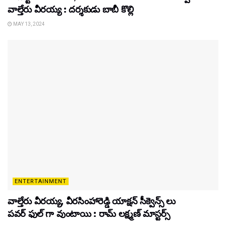
వాల్తేరు వీరయ్య : దర్శకుడు బాబీ కొల్లి
MAY 13, 2024
ENTERTAINMENT
వాల్తేరు వీరయ్య, వీరసింహారెడ్డి యాక్షన్ సీక్వెన్స్ లు
పవర్ ఫుల్ గా వుంటాయి : రామ్ లక్ష్మణ్ మాస్టర్స్