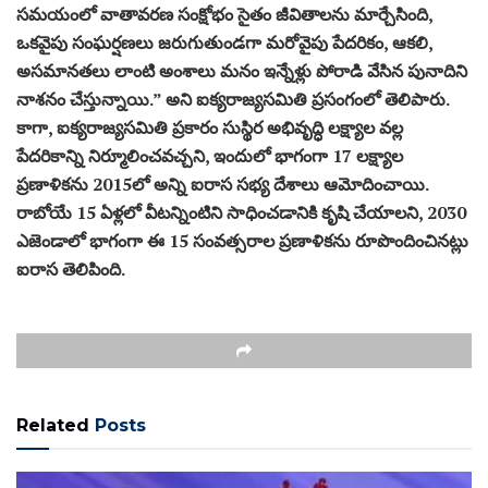
సమయంలో వాతావరణ సంక్షోభం సైతం జీవితాలను మార్చేసింది,
ఒకవైపు సంఘర్షణలు జరుగుతుండగా మరోవైపు పేదరికం, ఆకలి,
అసమానతలు లాంటి అంశాలు మనం ఇన్నేళ్లు పోరాడి వేసిన పునాదిని
నాశనం చేస్తున్నాయి.” అని ఐక్యరాజ్యసమితి ప్రసంగంలో తెలిపారు.
కాగా, ఐక్యరాజ్యసమితి ప్రకారం సుస్థిర అభివృద్ధి లక్ష్యాల వల్ల
పేదరికాన్ని నిర్మూలించవచ్చని, ఇందులో భాగంగా 17 లక్ష్యాల
ప్రణాళికను 2015లో అన్ని ఐరాస సభ్య దేశాలు ఆమోదించాయి.
రాబోయే 15 ఏళ్లలో వీటన్నింటిని సాధించడానికి కృషి చేయాలని, 2030
ఎజెండాలో భాగంగా ఈ 15 సంవత్సరాల ప్రణాళికను రూపొందించినట్లు
ఐరాస తెలిపింది.
Related
Posts