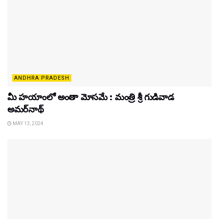
ANDHRA PRADESH
మీ హయాంలో అంతా మోసమే : మంత్రి శ్రీ గుడివాడ
అమర్‌నాథ్‌
MAY 13, 2024