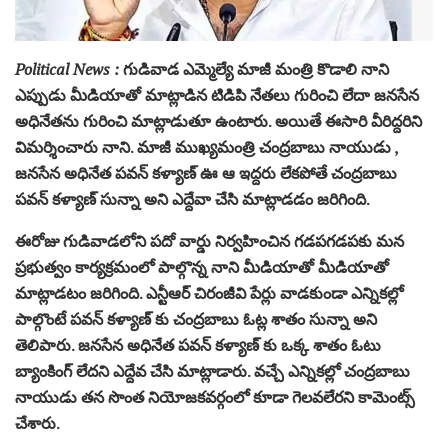
Political News :
గుడివాడ ఎమ్మెల్యే మాజీ మంత్రి కొడాలి నాని
ఎప్పుడు మీడియాతో మాట్లాడిన టిడిపి నేతలు గురించి లేదా జనసేన
అధినేతను గురించి మాట్లాడుతూ ఉంటారు. అయితే ఈసారి వీరిద్దరిని
విమర్శించారు నాని. మాజీ ముఖ్యమంత్రి చంద్రబాబు నాయుడు ,
జనసేన అధినేత పవన్ కళ్యాణ్ ఊ ఆ ఇద్దరు లేకపోతే చంద్రబాబు
పవన్ కళ్యాణ్ సున్నా అని ఎద్దేవా చేసి మాట్లాడడం జరిగింది.
ఈరోజు గుడివాడలోని పదో వార్డు నిర్వహించిన గడపగడపకు మన
ప్రభుత్వం కార్యక్రమంలో పాల్గొన్న నాని మీడియాతో మీడియాతో
మాట్లాడటం జరిగింది. ఎన్టీఆర్ చిరంజీవి పేర్లు వాడకుండా ఎన్నికల్లో
పాల్గొంటే పవన్ కళ్యాణ్ కు చంద్రబాబు ఓట్ల శాతం సున్నా అని
తెలిపారు. జనసేన అధినేత పవన్ కళ్యాణ్ కు ఒక్క శాతం ఓటు
బ్యాంకింగ్ లేదని ఎద్దేవ చేసి మాట్లాడారు. వచ్చే ఎన్నికల్లో చంద్రబాబు
నాయుడు తన సొంత నియోజకవర్గంలో కూడా గెలవలేరని కామెంట్స్‌
చేశారు.