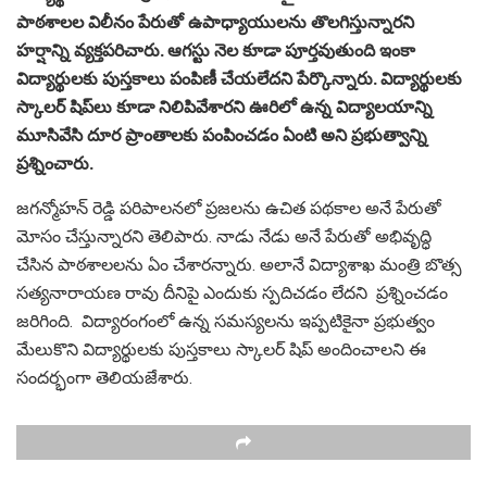
పాఠశాలల విలీనం పేరుతో ఉపాధ్యాయులను తొలగిస్తున్నారని
హర్షాన్ని వ్యక్తపరిచారు. ఆగస్టు నెల కూడా పూర్తవుతుంది ఇంకా
విద్యార్థులకు పుస్తకాలు పంపిణీ చేయలేదని పేర్కొన్నారు. విద్యార్థులకు
స్కాలర్ షిప్‌లు కూడా నిలిపివేశారని ఊరిలో ఉన్న విద్యాలయాన్ని
మూసివేసి దూర ప్రాంతాలకు పంపించడం ఏంటి అని ప్రభుత్వాన్ని
ప్రశ్నించారు.
జగన్మోహన్ రెడ్డి పరిపాలనలో ప్రజలను ఉచిత పథకాల అనే పేరుతో
మోసం చేస్తున్నారని తెలిపారు. నాడు నేడు అనే పేరుతో అభివృద్ధి
చేసిన పాఠశాలలను ఏం చేశారన్నారు. అలానే విద్యాశాఖ మంత్రి బొత్స
సత్యనారాయణ రావు దీనిపై ఎందుకు స్పదిచడం లేదని ప్రశ్నించడం
జరిగింది. విద్యారంగంలో ఉన్న సమస్యలను ఇప్పటికైనా ప్రభుత్వం
మేలుకొని విద్యార్థులకు పుస్తకాలు స్కాలర్ షిప్ అందించాలని ఈ
సందర్భంగా తెలియజేశారు.