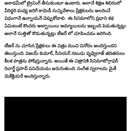
అకాడమీలో ట్రైనింగ్ తీసుకుంటూ ఉంటారు. అలానే శిక్షణ శిబిరంలో
వీరిద్దరి మధ్య జరిగే కామెడీ సున్నివేశాలు ప్రేక్షకులను అలరించే
విధంగానే ఉన్నాయనే చెప్పుకోవాలి. ఈ సినిమాలోని ప్రధాని కథ
ఏమిటంటే కొందరు అబ్బాయిలు అమ్మాయిలను ఇబ్బంది పెడుతున్నట్లు
అలానే సుత్తితో కొడుతున్నట్లు టీజర్ లో చూపించడం జరిగింది.
టీజర్ ను చూసిన ప్రేక్షకులు ఈ చిత్రం మంచి వినోదం అందిస్తుందని
తెలుస్తుంది. విజయ్ కుమార్, సీనియర్ నటుడు పృధ్విరాజ్ తదితరులు
కీలక పాత్రను పోషిస్తున్నారు. అయితే ఈ చిత్రానికి సినిమాటోగ్రాఫర్‌
రిచార్డ్‌ ప్రసాద్‌ పనిచేయడం జరుగుతుంది. సంగీత స్వరాలను మైకీ
మెక్‌క్లియరీ అందిస్తున్నారు.