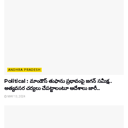
ANDHRA PRADESH
Political : మాండౌస్ తుఫాను ప్రభావంపై జగన్ సమీక్ష..
అత్యవసర చర్యలు చేపట్టాలంటూ ఆదేశాలు జారీ..
MAY 13, 2024