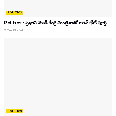
POLITICS
Politics : ప్రధాని మోడీ కేంద్ర మంత్రులతో జగన్ భేటీ పూర్తి..
MAY 13, 2024
POLITICS