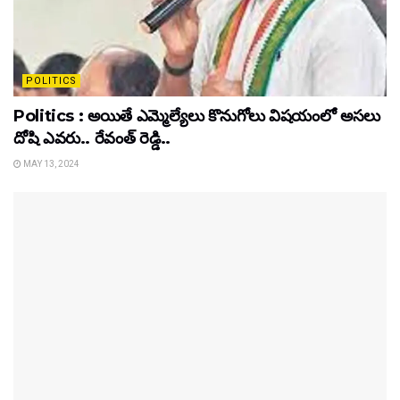
POLITICS
Politics : అయితే ఎమ్మెల్యేలు కొనుగోలు విషయంలో అసలు
దోషి ఎవరు.. రేవంత్ రెడ్డి..
MAY 13, 2024