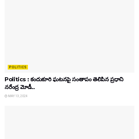
POLITICS
Politics : కందుకూరి ఘటనపై సంతాపం తెలిపిన ప్రధాని
నరేంద్ర మోడీ..
MAY 13, 2024