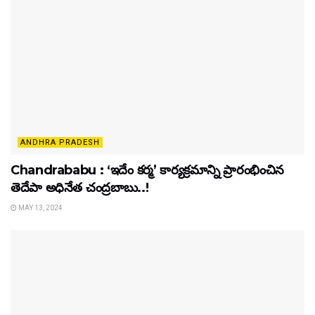
ANDHRA PRADESH
Chandrababu : ‘ఇదేం కర్మ’ కార్యక్రమాన్ని ప్రారంభించిన
తెదేపా అధినేత చంద్రబాబు..!
MAY 13, 2024