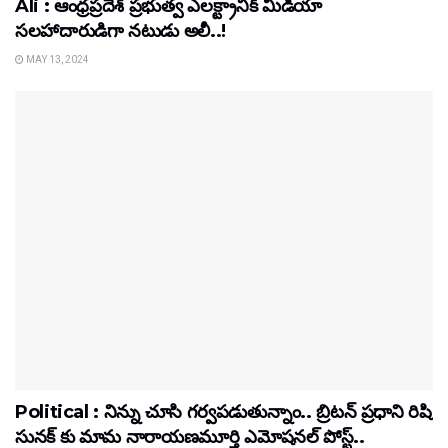
Ali : ఆంధ్రప్రదేశ్ ప్రభుత్వ ఎలక్ట్రానిక్‌ మీడియా
సలహాదారుడిగా నటుడు అలీ..!
MAY 13, 2024
Political : నిన్ను చూసి గర్వపడుతున్నాం.. బ్రిటన్ ప్రధాని రిషి
సునక్ కు మామ నారాయణమూర్తి ఎమోషనల్ పోస్ట్..