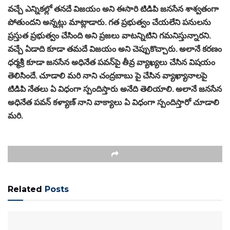
వచ్చే ఎన్నికల్లో తనదే విజయం అని ఈసారి టిడిపి జనసేన శాశ్వతంగా
పోతుందని అన్నట్లు మాట్లాడారు. గత ప్రభుత్వం చేయలేని పనులను
ప్రస్తుత ప్రభుత్వం చేసింది అని ప్రజలు వాటన్నిటిని గమనిస్తున్నారని.
వచ్చే ఏడాది కూడా తమదే విజయం అని చెప్పుకొచ్చారు. అలానే కరణం
ధర్మశ్రీ కూడా జనసేన అధినేత పవన్‌పై తీవ్ర వ్యాఖ్యలు చేసిన విషయం
తెలిసిందే. చూడాలి మరి నాని చంద్రబాబు పై చేసిన వ్యాఖ్యానాలపై
టిడిపి నేతలు ఏ విధంగా స్పందిస్తారు అనేది తెలియాలి. అలానే జనసేన
అధినేత పవన్ కళ్యాణ్ నాని వాక్యాలు ఏ విధంగా స్పందిస్తారో చూడాలి
మరి.
Related
Posts