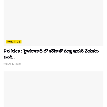
POLITICS
Politics : హైదరాబాద్ లో కరోనాతో న్యూ ఇయర్ వేడుకలు
బంద్..
MAY 13, 2024