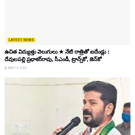
LATEST NEWS
ఉచిత విద్యుత్తు వెలుగులు ★ నేటి రాత్రితో ఐదేండ్లు :
దేవులపల్లి ప్రభాకర్‌రావు, సీఎండీ, ట్రాన్స్‌కో, జెన్‌కో
MAY 13, 2024