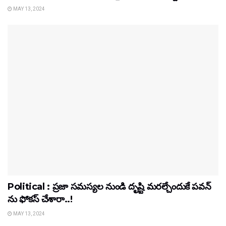
MAY 13, 2024
Political : ప్రజా సమస్యల నుండి దృష్టి మరల్చేందుకే పవన్
ను ఫోకస్ చేశారా..!
MAY 13, 2024