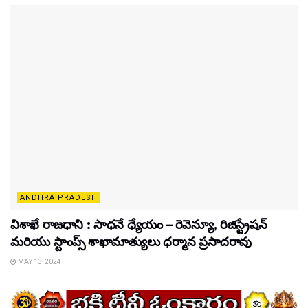
ANDHRA PRADESH
విశాఖే రాజధాని : సాధ‌నే ధ్యేయం – రెవెన్యూ, రిజిస్ట్రేషన్
మరియు స్టాంప్స్ శాఖామాత్యులు ధ‌ర్మాన ప్ర‌సాద‌రావు
MAY 13, 2024