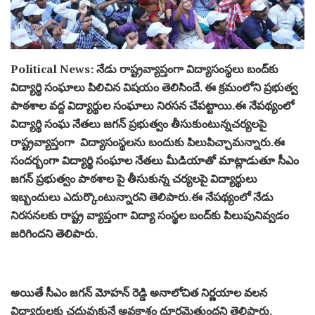
Political News: నేడు రాష్ట్రవ్యాప్తంగా విద్యాసంస్థలు బంద్‌కు
విద్యార్థి సంఘాలు పిలిచిన విషయం తెలిసిందే. ఈ క్రమంలోని ప్రభుత్వ
పాఠశాల వద్ద విద్యార్థుల సంఘాలు నిరసన చేపట్టాయి.ఈ నేపథ్యంలో
విద్యార్థి సంఘ నేతలు జగన్ ప్రభుత్వం తీసుకుంటున్నచర్యలపై
రాష్ట్రవ్యాప్తంగా విద్యాసంస్థలను బందుకు పిలుపిచ్చామన్నారు.ఈ
సందర్బంగా విద్యార్థి సంఘాల నేతలు మీడియాతో మాట్లాడుతూ సీఎం
జగన్ ప్రభుత్వం పాఠశాల పై తీసుకున్న చర్యలపై విద్యార్థులు
ఇబ్బందులు ఎదుర్కొంటున్నారని తెలిపారు.ఈ నేపథ్యంలో నేడు
నిరసనలకు రాష్ట్ర వ్యాప్తంగా విద్యా సంస్థల బంద్‌కు పిలుపునివ్వడం
జరిగిందని తెలిపారు.
అయితే సీఎం జగన్ మోహన్ రెడ్డి అనాలోచిత నిర్ణయాల వలన
విద్యార్థులకు చదువుకునే అవకాశం దూరమైతుందని తెలిపారు.