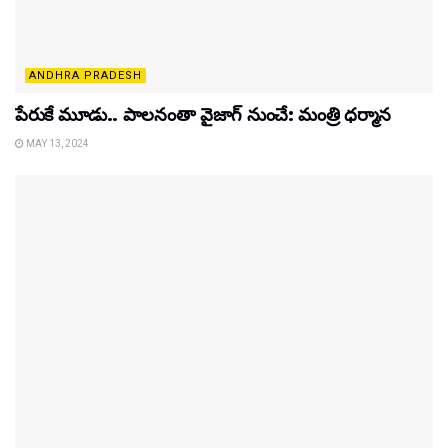
ANDHRA PRADESH
పేరుకే మూడు.. పాలనంతా వైజాగ్ నుంచే: మంత్రి ధర్మాన
MAY 13, 2024