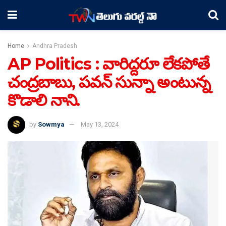
Home
Andhra Pradesh
AP Politics : వారిద్దరూ లేకపోతే
చంద్రబాబు, పవన్‌ సున్నా అంటున్న
కొడాలి నాని.
by
Sowmya
May 13, 2024