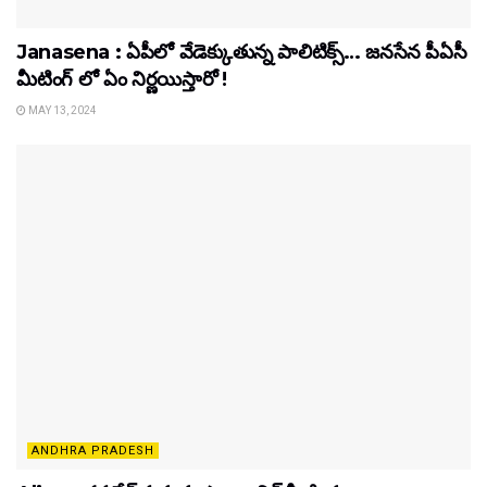
Janasena : ఏపీలో వేడెక్కుతున్న పాలిటిక్స్… జనసేన పీఏ‌సీ
మీటింగ్ లో ఏం నిర్ణయిస్తారో !
MAY 13, 2024
ANDHRA PRADESH