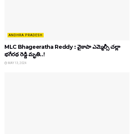
ANDHRA PRADESH
MLC Bhageeratha Reddy : వైకాపా ఎమ్మెల్సీ చల్లా
భగీరథ రెడ్డి మృతి..!
MAY 13, 2024