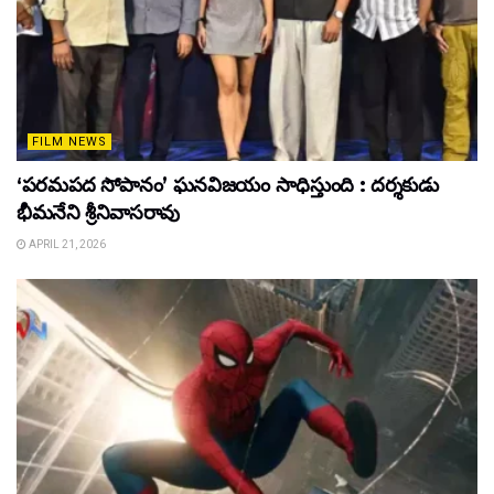
FILM NEWS
‘పరమపద సోపానం’ ఘనవిజయం సాధిస్తుంది : దర్శకుడు
భీమనేని శ్రీనివాసరావు
APRIL 21, 2026