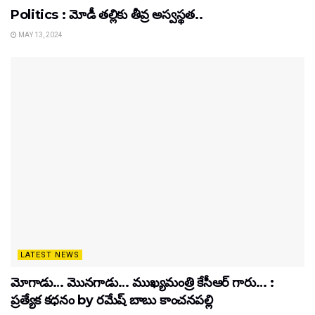
Politics : మోడీ తల్లికు తీవ్ర అస్వస్థత..
MAY 13, 2024
LATEST NEWS
మోగాడు… మొనగాడు… ముఖ్యమంత్రి కేసీఆర్ గారు… :
ప్రత్యేక కధనం by రమేష్ బాబు కాంచనపల్లి