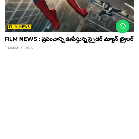
FILM NEWS
FILM NEWS : ప్రపంచాన్ని ఊపేస్తున్న స్పైడర్ మ్యాన్ ట్రైలర్
MARCH 27, 2026