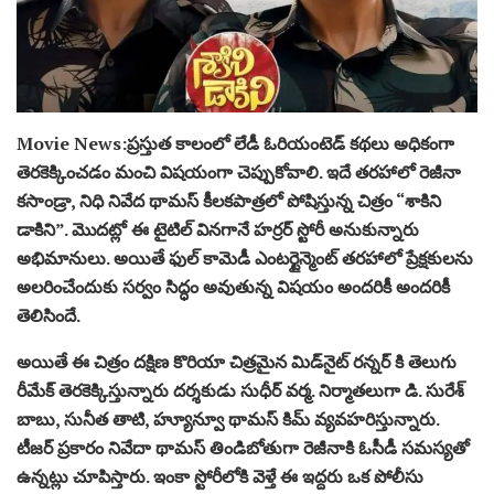
Movie News:ప్రస్తుత కాలంలో లేడీ ఓరియంటెడ్ కథలు అధికంగా
తెరకెక్కించడం మంచి విషయంగా చెప్పుకోవాలి. ఇదే తరహాలో రెజీనా
కసాండ్రా, నిధి నివేద థామస్ కీలకపాత్రలో పోషిస్తున్న చిత్రం “శాకిని
డాకిని”. మొదట్లో ఈ టైటిల్ వినగానే హర్రర్ స్టోరీ అనుకున్నారు
అభిమానులు. అయితే ఫుల్ కామెడీ ఎంటర్టైన్మెంట్ తరహాలో ప్రేక్షకులను
అలరించేందుకు సర్వం సిద్ధం అవుతున్న విషయం అందరికీ అందరికీ
తెలిసిందే.
అయితే ఈ చిత్రం దక్షిణ కొరియా చిత్రమైన మిడ్‌నైట్‌ రన్నర్‌ కి తెలుగు
రీమేక్‌ తెరకెక్కిస్తున్నారు దర్శకుడు సుధీర్‌ వర్మ. నిర్మాతలుగా డి. సురేశ్‌
బాబు, సునీత తాటి, హ్యూన్వూ థామస్‌ కిమ్‌ వ్యవహరిస్తున్నారు.
టీజర్ ప్రకారం నివేదా థామస్‌ తిండిబోతుగా రెజీనాకి ఓసీడీ సమస్యతో
ఉన్నట్లు చూపిస్తారు. ఇంకా స్టోరీలోకి వెళ్తే ఈ ఇద్దరు ఒక పోలీసు