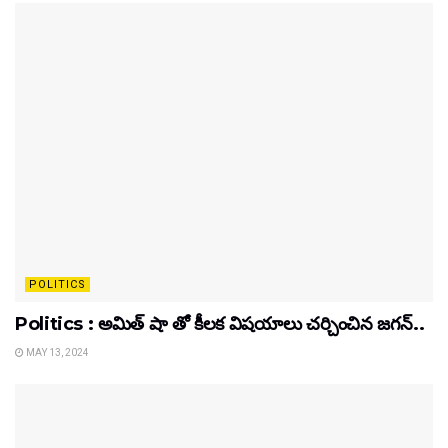
POLITICS
Politics : అమిత్ షా తో కీలక విషయాలు చర్చించిన జగన్..
MAY 13, 2024