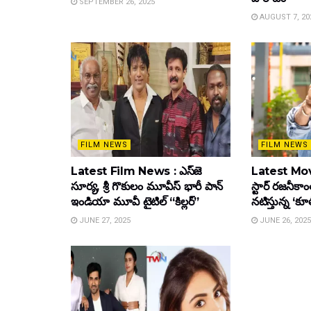
SEPTEMBER 26, 2025
AUGUST 7, 20
FILM NEWS
FILM NEWS
Latest Film News : ఎస్‌జె
Latest Mov
సూర్య, శ్రీ గొకులం మూవీస్‌ భారీ పాన్‌
స్టార్ రజనీకాంత
ఇండియా మూవీ టైటిల్ “కిల్లర్”
నటిస్తున్న ‘క
JUNE 27, 2025
JUNE 26, 2025