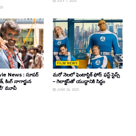
JULY 1, 2025
25
FILM NEWS
ie News : సూపర్
మరో నెలలో ఫెంటాస్టిక్ ఫోర్: ఫస్ట్ స్టెప్స్
్, కింగ్ నాగార్జున
– గెలాక్టస్‌తో యుద్ధానికి సిద్ధం
ూలీ’ మూవీ
JUNE 26, 2025