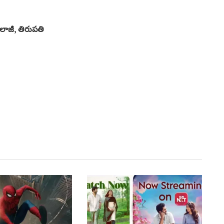
ాలాజీ, తిరుపతి