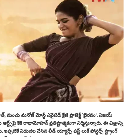
్, మంచు మనోజ్ మోస్ట్ ఎవైటెడ్ క్రేజీ ప్రాజెక్ట్ ‘భైరవం’. విజయ్
ట్స్‌పై కెకె రాధామోహన్ ప్రతిష్టాత్మకంగా నిర్మిస్తున్నారు. ఈ చిత్రాన్ని
ప్పటికే విడుదల చేసిన లీడ్ యాక్టర్స్ ఫస్ట్ లుక్ పోస్టర్స్ స్ట్రాంగ్