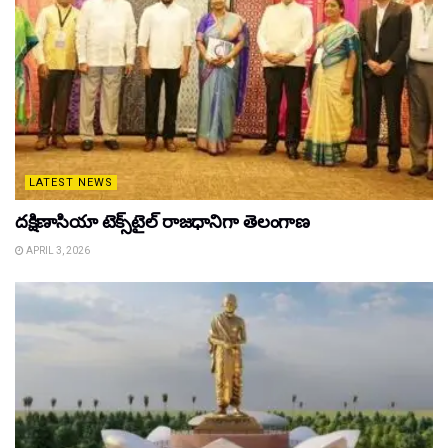
LATEST NEWS
దక్షిణాసియా టెక్స్‌టైల్ రాజధానిగా తెలంగాణ
APRIL 3, 2026