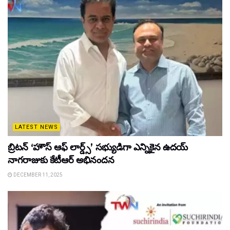
LATEST NEWS
బ్రిటన్ ‘హౌస్ ఆఫ్ లార్డ్స్’ సభ్యుడిగా ఎన్నికైన ఉదయ్
నాగరాజుకు కేటీఆర్ అభినందన
DECEMBER 11, 2025