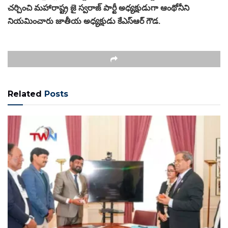
చర్చించి మహారాష్ట్ర జై స్వరాజ్ పార్టీ అధ్యక్షుడుగా ఆంథోనీని
నియమించారు జాతీయ అధ్యక్షుడు కేఎస్ఆర్ గౌడ.
Related
Posts