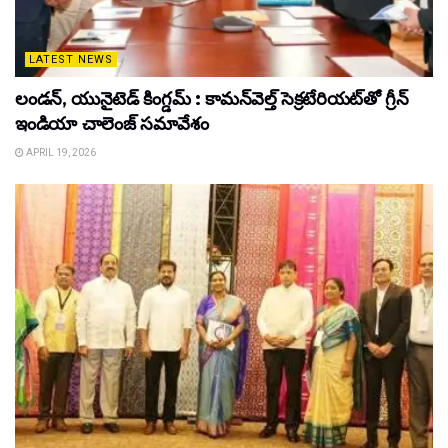
LATEST NEWS
లండన్, యునైటెడ్ కింగ్డమ్ : కామన్‌వెల్త్ సెక్రటేరియట్‌తో గ్రీన్
ఇండియా చాలెంజ్ సమావేశం
APRIL 19, 2026