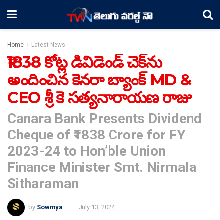
Home
Latest News
₹1838 కోట్ల డివిడెండ్ చెక్‌ను
అందించిన కెనరా బ్యాంక్ MD &
CEO శ్రీ కె సత్యనారాయణ రాజు
Canara Bank Presents Dividend
Cheque of ₹1838 Crore for FY
2023-24 to Hon’ble Union
Finance Minister Smt. Nirmala
Sitharaman
by
Sowmya
July 13, 2024