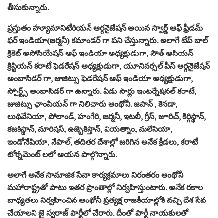
తీసుకున్నారు.
ప్రస్తుతం హ్యూమానిటేరియన్ ఆర్గనైజేషన్ అయిన స్వార్డ్ ఆఫ్ ఫ్రీడమ్
ఫర్ ఇండియా(జర్మనీ) కమాండర్ గా పని చేస్తున్నారు. అలాగే టేప్ బాల్
క్రికెట్ అసోసియేషన్ ఆఫ్ ఇండియా అధ్యక్షుడుగా, సౌత్ ఆసియన్
క్రిస్టియన్ కరాటే ఫెడరేషన్ అధ్యక్షుడుగా, యూనివర్సల్ పీస్ ఆర్గనైజేషన్
అంబాసిడర్ గా, జుజిట్సు ఫెడరేషన్ ఆఫ్ ఇండియా అధ్యక్షుడుగా,
స్పోర్ట్స్ అంబాసిడర్ గా ఉన్నారు. ఏడు సార్లు ఇంటర్నేషనల్ కరాటే,
జుజిట్సు ఛాంపియన్ గా నిలిచారు ఆంథోనీ. జపాన్ , కెనడా,
లుథివేనియా, పోలాండ్, హంగేరి, జర్మనీ, ఇటలీ, గ్రీస్, జూరిచ్, కిర్గిస్థాన్,
కజకిస్థాన్, మారిషస్, ఉజ్బెకిస్తాన్, వియత్నాం, మలేసియా,
ఇండోనేషియా, నేపాల్, తదితర దేశాల్లో జరిగిన అనేక క్రీడలు, కరాటే
టోర్నమెంట్ లలో ఆయన పాల్గొన్నారు.
అలాగే అనేక సామాజిక సేవా కార్యక్రమాలు నిరంతరం ఆంథోనీ
మహారాష్ట్రతో పాటు ఇతర ప్రాంతాల్లో నిర్వహిస్తుంటారు. అనేక రకాల
బాధ్యతలు నిర్వహించిన ఆంథోనీ ప్రత్యక్ష రాజకీయాల్లోకి వచ్చి దేశ సేవ
చేయాలని జై స్వరాజ్ పార్టీలో చేరారు. దీంతో పార్టీ నాయకులతో