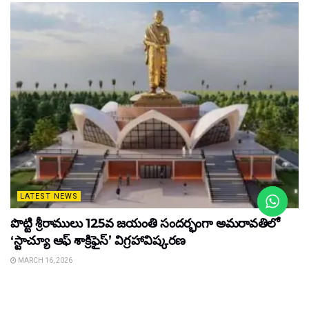
LATEST NEWS
పొట్టి శ్రీరాములు 125వ జయంతి సందర్భంగా అమరావతిలో
‘స్టాచ్యూ ఆఫ్ శాక్రిఫైస్’ విగ్రహావిష్కరణ
MARCH 16, 2026