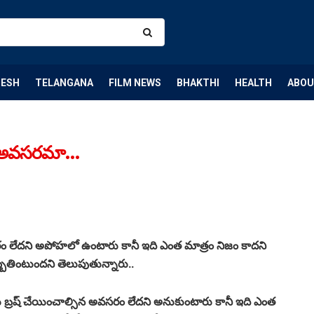
DESH
TELANGANA
FILM NEWS
BHAKTHI
HEALTH
ABOU
డం అవసరమా…
రం లేదని అపోహలో ఉంటారు కానీ ఇది ఎంత మాత్రం నిజం కాదని
బ్బతింటుందని తెలుపుతున్నారు..
ు బ్రష్ చేయించాల్సిన అవసరం లేదని అనుకుంటారు కానీ ఇది ఎంత