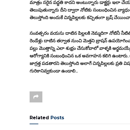
మాత్రం సరైన పద్ధతి కాదని అంటున్నారు డాక్టర్లు ఇలా చేయ
తెలుపుతున్నారు దీని ద్వారా నోటికు సంబంధించిన వ్యాధ
తెలుస్తోంది అందుకే చిన్నపిల్లలకు కచ్చితంగా బ్రష్ చేయించా
సంవత్సరం వయసు దాటిన పిల్లలకి నెమ్మదిగా నోటినీ నీటి
రెండేళ్లు దాటిన తర్వాత నుంచి మెత్తని బ్రాషన్ ఉపయోగిం
పల్లు మొత్తాన్ని ఎలా శుభ్రం చేసుకోవాలో వాళ్ళకి అర్థమయ
ఆరోగ్యానికి సంబంధించిన ఒక అవగాహన కలిగి ఉంటారు. 
జాగ్రత్త పడతారని తెలుస్తోంది అలాగే చిన్నపిల్లలకు ప్
గురికానివ్వకుండా ఉండాలి..
Related
Posts