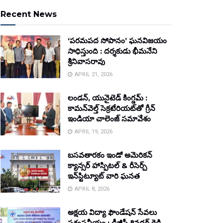
Recent News
‘పరమపద సోపానం’ ఘనవిజయం
సాధిస్తుంది : దర్శకుడు భీమనేని
శ్రీనివాసరావు
APRIL 21, 2026
లండన్, యునైటెడ్ కింగ్డమ్ :
కామన్‌వెల్త్ సెక్రటేరియట్‌తో గ్రీన్
ఇండియా చాలెంజ్ సమావేశం
APRIL 19, 2026
బసవతారకం ఇండో అమెరికన్
క్యాన్సర్ హాస్పిటల్ & రీసెర్చ్
ఇన్‌స్టిట్యూట్ వారి ఘనత
APRIL 8, 2026
అక్షయ విద్యా ఫౌండేషన్ సేవలు
ప్రశంసనీయం : డీజీపీ శివధర్ రెడ్డి