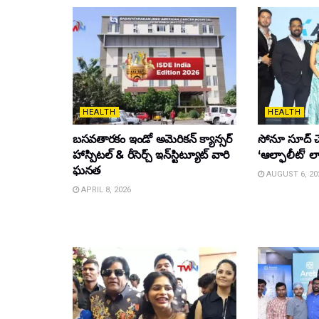
HEALTH
HEALTH
బసవతారకం ఇండో అమెరికన్ క్యాన్సర్
సోనూ సూద్ చ
హాస్పిటల్ & రీసెర్చ్ ఇన్‌స్టిట్యూట్ వారి
‘ఆల్ఫాలీట్’ ల
ఘనత
AUGUST 6, 20
APRIL 8, 2026