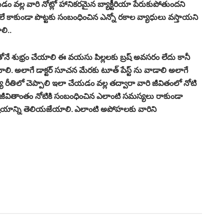
డం వల్ల వారి నోట్లో హానికరమైన బ్యాక్టీరియా పేరుకుపోతుందని
ులే కాకుండా పొట్టకు సంబంధించిన ఎన్నో రకాల వ్యాధులు వస్తాయని
లి..
తోనే శుభ్రం చేయాలి ఈ వయసు పిల్లలకు బ్రష్ అవసరం లేదు కానీ
చాలి. అలాగే డాక్టర్ సూచన మేరకు టూత్ పేస్ట్ ను వాడాలి అలాగే
్యే రీతిలో చెప్పాలి ఇలా చేయడం వల్ల తద్వారా వారి జీవితంలో నోటి
జీవితాంతం నోటికి సంబంధించిన ఎలాంటి సమస్యలు రాకుండా
రతి విషయాన్ని తెలియజేయాలి. ఎలాంటి అపోహలకు వారిని