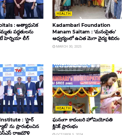
HEALTH
tals : అత్యాధునిక
Kadambari Foundation
మ్మతు పద్ధతులను
Manam Saitam : ‘మనంసైతం’
ెటే హెర్నియా లీగ్
ఆధ్వర్యంలో ఉచిత మెగా వైద్య శిబిరం
MARCH 30, 2025
HEALTH
stitute : ‘స్టార్
ఘ‌నంగా కాదంబ‌రి హోమియోపతి
ట్యూట్’ ను ప్రారంభించిన
క్లినిక్ ప్రారంభం
జం ఎస్ఎస్ రాజ‌మౌళి
OCTOBER 5, 2024