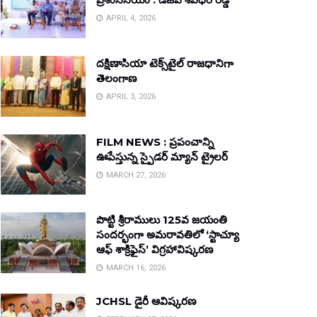
APRIL 4, 2026
దక్షిణాసియా టెక్స్‌టైల్ రాజధానిగా
తెలంగాణ
APRIL 3, 2026
FILM NEWS : ప్రపంచాన్ని
ఊపేస్తున్న స్పైడర్ మ్యాన్ ట్రైలర్
MARCH 27, 2026
పొట్టి శ్రీరాములు 125వ జయంతి
సందర్భంగా అమరావతిలో ‘స్టాచ్యూ
ఆఫ్ శాక్రిఫైస్’ విగ్రహావిష్కరణ
MARCH 16, 2026
JCHSL డైరీ ఆవిష్కరణ