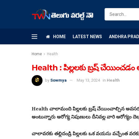
HOME
LATEST NEWS
ANDHRA PRA
Home
Health
Health : పిల్లలకు బ్రష్ చేయించ
by
Sowmya
May 13, 2024
in
Health
Health చాలామంది పిల్లలకు బ్రష్ చేయించాల్సిన అవస
అంటున్నారు ఆరోగ్య నిపుణులు దీనివల్ల వారి ఆరోగ్యం దె
చాలావరకు తల్లిదండ్రి పిల్లలకు ఒక వయసు వచ్చేంత వరక