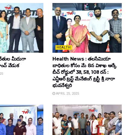
HEALTH
ేతుల మీదుగా
Health News : తలసేమియా
ాంచ్ వేడుక
బాధితుల కోసం మే 8న విశాఖ ఆర్కే
బీచ్‌ రోడ్డులో 3కె, 5కె, 10కె రన్‌ :
25
ఎన్టీఆర్‌ ట్రస్ట్‌ మేనేజింగ్‌ ట్రస్టీ శ్రీ నారా
భువనేశ్వరి
APRIL 25, 2025