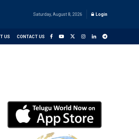
Saturday, August 8, 2026
Login
T US
CONTACT US