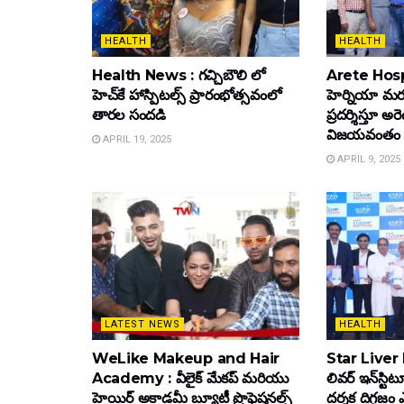
HEALTH
HEALTH
Health News : గచ్చిబౌలి లో
Arete Hospi
హెచ్‌కే హాస్పిటల్స్ ప్రారంభోత్సవంలో
హెర్నియా మర
తారల సందడి
ప్రదర్శిస్తూ అర
విజయవంతం
APRIL 19, 2025
APRIL 9, 2025
LATEST NEWS
HEALTH
WeLike Makeup and Hair
Star Liver In
Academy : వీలైక్ మేకప్ మరియు
లివర్ ఇన్‌స్టి
హెయిర్ అకాడమీ బ్యూటీ ప్రొఫెషనల్స్
ద‌ర్శ‌క దిగ్గ‌