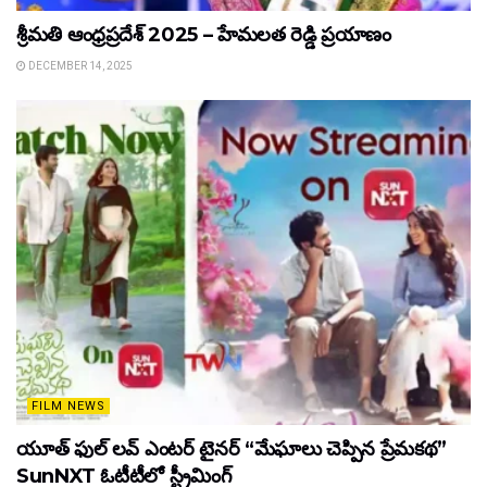
శ్రీమతి ఆంధ్రప్రదేశ్ 2025 – హేమలత రెడ్డి ప్రయాణం
DECEMBER 14, 2025
FILM NEWS
యూత్ ఫుల్ లవ్ ఎంటర్ టైనర్ “మేఘాలు చెప్పిన ప్రేమకథ”
SunNXT ఓటీటీలో స్ట్రీమింగ్