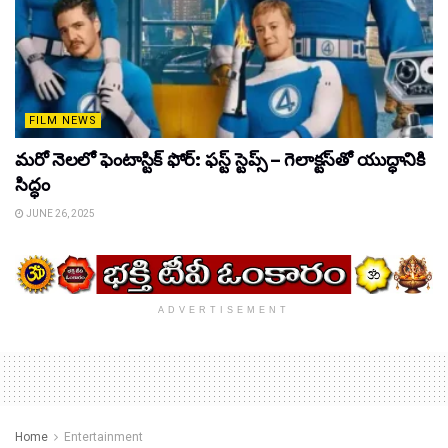
FILM NEWS
మరో నెలలో ఫెంటాస్టిక్ ఫోర్: ఫస్ట్ స్టెప్స్ – గెలాక్టస్‌తో యుద్ధానికి
సిద్ధం
JUNE 26, 2025
ADVERTISEMENT
Home
Entertainment