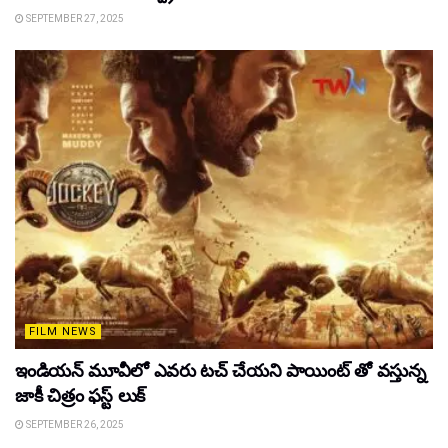
SEPTEMBER 27, 2025
FILM NEWS
ఇండియన్ మూవీలో ఎవరు టచ్ చేయని పాయింట్ తో వస్తున్న
జాకీ చిత్రం ఫస్ట్ లుక్
SEPTEMBER 26, 2025