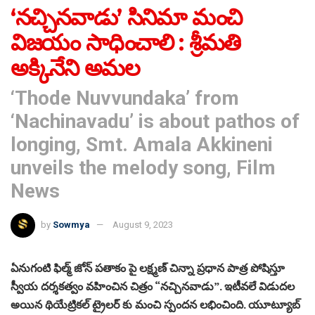
‘నచ్చినవాడు’ సినిమా మంచి
విజయం సాధించాలి : శ్రీమతి
అక్కినేని అమల
‘Thode Nuvvundaka’ from
‘Nachinavadu’ is about pathos of
longing, Smt. Amala Akkineni
unveils the melody song, Film
News
by
Sowmya
August 9, 2023
ఏనుగంటి ఫిల్మ్ జోన్ పతాకం పై లక్ష్మణ్ చిన్నా ప్రధాన పాత్ర పోషిస్తూ
స్వీయ దర్శకత్వం వహించిన చిత్రం “నచ్చినవాడు”. ఇటీవలే విడుదల
అయిన థియేట్రికల్ ట్రైలర్ కు మంచి స్పందన లభించింది. యూట్యూబ్