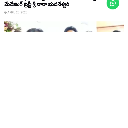
మేనేజింగ్‌ ట్రస్టీ శ్రీ నారా భువనేశ్వరి
APRIL 25, 2025
HEALTH
Health News : గచ్చిబౌలి లో హెచ్‌కే హాస్పిటల్స్
ప్రారంభోత్సవంలో తారల సందడి