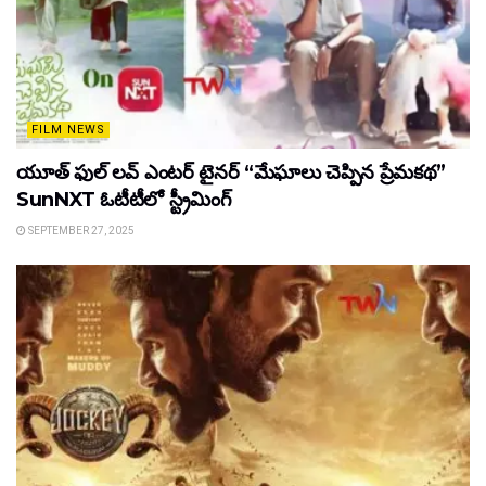
FILM NEWS
యూత్ ఫుల్ లవ్ ఎంటర్ టైనర్ “మేఘాలు చెప్పిన ప్రేమకథ”
SunNXT ఓటీటీలో స్ట్రీమింగ్
SEPTEMBER 27, 2025