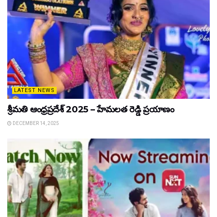
LATEST NEWS
శ్రీమతి ఆంధ్రప్రదేశ్ 2025 – హేమలత రెడ్డి ప్రయాణం
DECEMBER 14, 2025