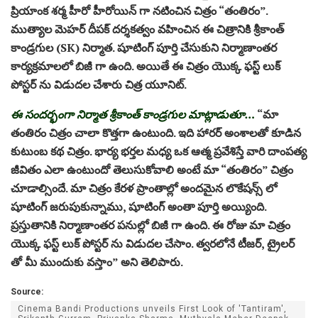
ప్రియాంక శర్మ హీరో హీరోయిన్ గా నటించిన చిత్రం “తంతిరం”.
ముత్యాల మెహర్ దీపక్ దర్శకత్వం వహించిన ఈ చిత్రానికి శ్రీకాంత్
కాండ్రగుల (SK) నిర్మాత. షూటింగ్ పూర్తి చేసుకుని నిర్మాణాంతర
కార్యక్రమాలలో బిజీ గా ఉంది. అయితే ఈ చిత్రం యొక్క ఫస్ట్ లుక్
పోస్టర్ ను విడుదల చేశారు చిత్ర యూనిట్.
ఈ సందర్భంగా నిర్మాత శ్రీకాంత్ కాండ్రగుల మాట్లాడుతూ…
“మా
తంతిరం చిత్రం చాలా కొత్తగా ఉంటుంది. ఇది హారర్ అంశాలతో కూడిన
కుటుంబ కథ చిత్రం. భార్య భర్తల మధ్య ఒక ఆత్మ ప్రవేశిస్తే వారి దాంపత్య
జీవితం ఎలా ఉంటుందో తెలుసుకోవాలి అంటే మా “తంతిరం” చిత్రం
చూడాల్సిందే. మా చిత్రం కేరళ ప్రాంతాల్లో అందమైన లొకేషన్స్ లో
షూటింగ్ జరుపుకున్నాము, షూటింగ్ అంతా పూర్తి అయ్యింది.
ప్రస్తుతానికి నిర్మాణాంతర పనుల్లో బిజీ గా ఉంది. ఈ రోజు మా చిత్రం
యొక్క ఫస్ట్ లుక్ పోస్టర్ ను విడుదల చేసాం. త్వరలోనే టీజర్, ట్రైలర్
తో మీ ముందుకు వస్తాం” అని తెలిపారు.
Source:
Cinema Bandi Productions unveils First Look of 'Tantiram',