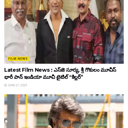
FILM NEWS
Latest Film News : ఎస్‌జె సూర్య, శ్రీ గొకులం మూవీస్‌
భారీ పాన్‌ ఇండియా మూవీ టైటిల్ “కిల్లర్”
JUNE 27, 2025