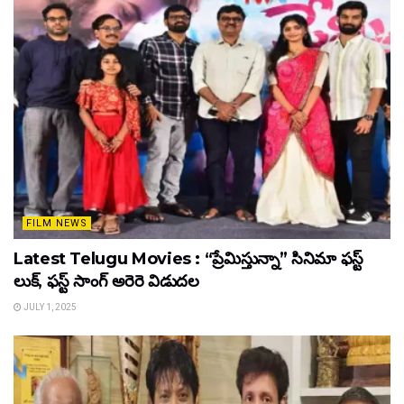
FILM NEWS
Latest Telugu Movies : “ప్రేమిస్తున్నా” సినిమా ఫస్ట్
లుక్, ఫస్ట్ సాంగ్ అరెరె విడుదల
JULY 1, 2025