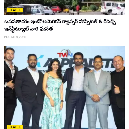
HEALTH
బసవతారకం ఇండో అమెరికన్ క్యాన్సర్ హాస్పిటల్ & రీసెర్చ్
ఇన్‌స్టిట్యూట్ వారి ఘనత
APRIL 8, 2026
HEALTH