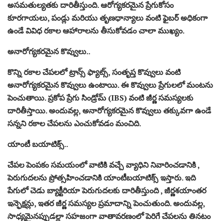
అసమతుల్యతకు దారితీస్తుంది. ఆరోగ్యకరమైన ప్రేగుకోసం
కూరగాయలు, పండ్లు మరియు తృణధాన్యాలు వంటి ఫైబర్ అధికంగా
ఉండే వివిధ రకాల ఆహారాలను తీసుకోవడం చాలా ముఖ్యం.
అనారోగ్యకరమైన కొవ్వులు..
కొన్ని రకాల చేపలలో ట్రాన్స్ ఫ్యాట్స్, సంతృప్త కొవ్వులు వంటి
అనారోగ్యకరమైన కొవ్వులు ఉంటాయి. ఈ కొవ్వులు ప్రేగులలో మంటను
పెంచుతాయి. ప్రకోప ప్రేగు సిండ్రోమ్ (IBS) వంటి జీర్ణ సమస్యలకు
దారితీస్తాయి. అందువల్ల, అనారోగ్యకరమైన కొవ్వులు తక్కువగా ఉండే
సన్నని రకాల చేపలను ఎంచుకోవడం మంచిది.
యాంటీ బయాటిక్స్..
చేపల పెంపకం సమయంలో వాటికి వచ్చే వ్యాధిని నివారించడానికి ,
పెరుగుదలను ప్రోత్సహించడానికి యాంటీబయాటిక్స్ ఇస్తారు. ఇది
పేగులో చెడు బ్యాక్టీరియా పెరుగుదలకు దారితీస్తుంది , జీర్ణశయాంతర
ఇన్ఫెక్షన్లు, ఇతర జీర్ణ సమస్యల ప్రమాదాన్ని పెంచుతుంది. అందువల్ల,
సాధ్యమైనప్పుడల్లా సహజంగా వాతావరణంలో పెరిగే చేపలను తినటం