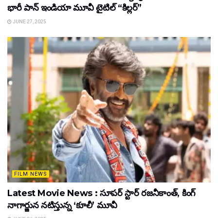
భారీ పాన్‌ ఇండియా మూవీ టైటిల్ “కిల్లర్”
JUNE 27, 2025
FILM NEWS
Latest Movie News : సూపర్ స్టార్ రజనీకాంత్, కింగ్
నాగార్జున నటిస్తున్న ‘కూలీ’ మూవీ