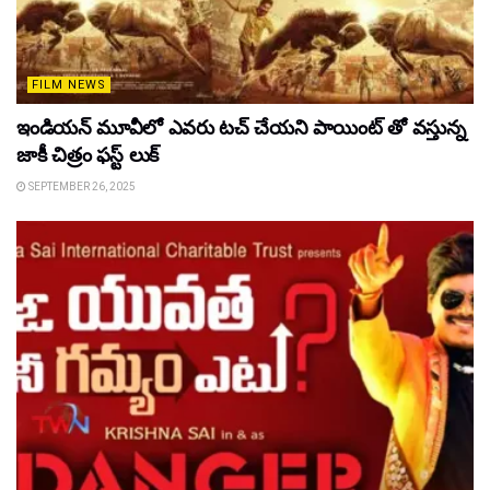
FILM NEWS
ఇండియన్ మూవీలో ఎవరు టచ్ చేయని పాయింట్ తో వస్తున్న
జాకీ చిత్రం ఫస్ట్ లుక్
SEPTEMBER 26, 2025