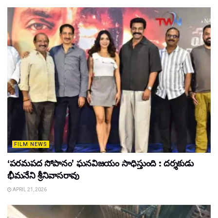
FILM NEWS
‘పరమపద సోపానం’ ఘనవిజయం సాధిస్తుంది : దర్శకుడు
భీమనేని శ్రీనివాసరావు
APRIL 21, 2026