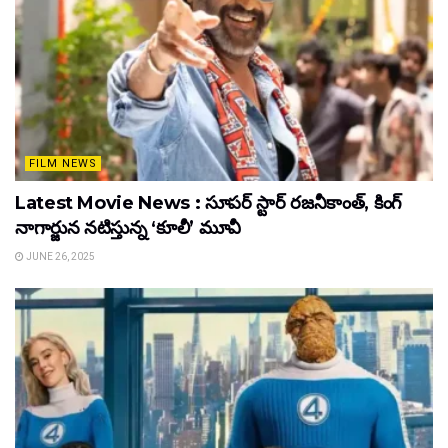
FILM NEWS
Latest Movie News : సూపర్ స్టార్ రజనీకాంత్, కింగ్
నాగార్జున నటిస్తున్న ‘కూలీ’ మూవీ
JUNE 26, 2025