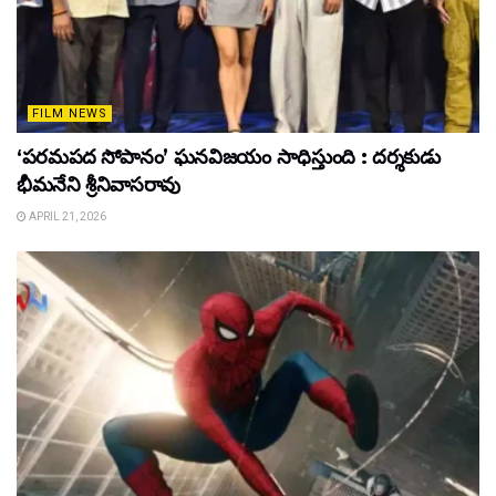
FILM NEWS
‘పరమపద సోపానం’ ఘనవిజయం సాధిస్తుంది : దర్శకుడు
భీమనేని శ్రీనివాసరావు
APRIL 21, 2026