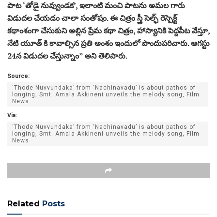
పాట ‘తోడై నువ్వుండక’, ఇలాంటి మంచి పాటను అమల గారు
విడుదల చేయడం చాలా సంతోషం. ఈ చిత్రం స్త్రీ సెల్ఫ్ రెస్పెక్ట్
కథాంశంగా చేసుకుని అల్లిన ప్రేమ కథా చిత్రం, హాస్యానికి పెద్దపీట వేస్తూ,
నేటి యూత్ కి కావాల్సిన ప్రతి అంశం ఇందులో పొందుపరిచారు. ఆగస్టు
24న విడుదల చేస్తున్నాం” అని తెలిపారు.
Source:
‘Thode Nuvvundaka’ from ‘Nachinavadu’ is about pathos of
longing, Smt. Amala Akkineni unveils the melody song, Film
News
Via:
‘Thode Nuvvundaka’ from ‘Nachinavadu’ is about pathos of
longing, Smt. Amala Akkineni unveils the melody song, Film
News
Related
Posts