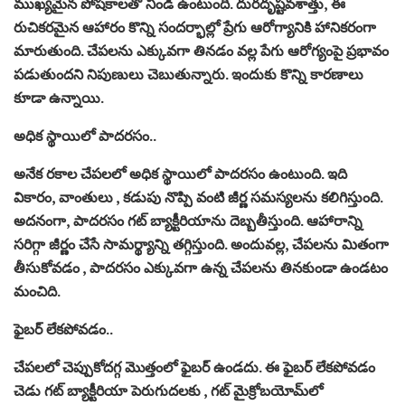
ముఖ్యమైన పోషకాలతో నిండి ఉంటుంది. దురదృష్టవశాత్తు, ఈ
రుచికరమైన ఆహారం కొన్ని సందర్భాల్లో ప్రేగు ఆరోగ్యానికి హానికరంగా
మారుతుంది. చేపలను ఎక్కువగా తినడం వల్ల పేగు ఆరోగ్యంపై ప్రభావం
పడుతుందని నిపుణులు చెబుతున్నారు. ఇందుకు కొన్ని కారణాలు
కూడా ఉన్నాయి.
అధిక స్థాయిలో పాదరసం..
అనేక రకాల చేపలలో అధిక స్థాయిలో పాదరసం ఉంటుంది. ఇది
వికారం, వాంతులు , కడుపు నొప్పి వంటి జీర్ణ సమస్యలను కలిగిస్తుంది.
అదనంగా, పాదరసం గట్ బ్యాక్టీరియాను దెబ్బతీస్తుంది. ఆహారాన్ని
సరిగ్గా జీర్ణం చేసే సామర్థ్యాన్ని తగ్గిస్తుంది. అందువల్ల, చేపలను మితంగా
తీసుకోవడం , పాదరసం ఎక్కువగా ఉన్న చేపలను తినకుండా ఉండటం
మంచిది.
ఫైబర్ లేకపోవడం..
చేపలలో చెప్పుకోదగ్గ మొత్తంలో ఫైబర్ ఉండదు. ఈ ఫైబర్ లేకపోవడం
చెడు గట్ బ్యాక్టీరియా పెరుగుదలకు , గట్ మైక్రోబయోమ్‌లో