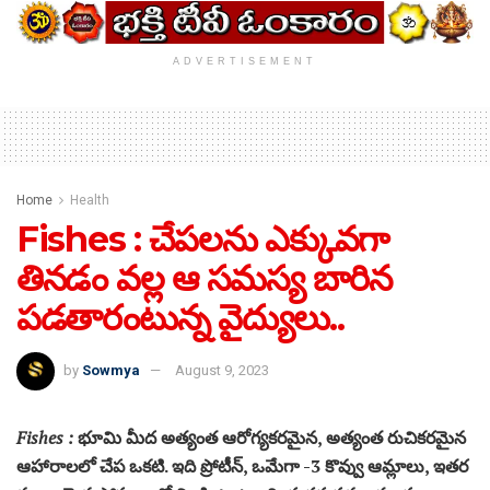
ADVERTISEMENT
Home
Health
Fishes : చేపలను ఎక్కువగా
తినడం వల్ల ఆ సమస్య బారిన
పడతారంటున్న వైద్యులు..
by
Sowmya
August 9, 2023
Fishes :
భూమి మీద అత్యంత ఆరోగ్యకరమైన, అత్యంత రుచికరమైన
ఆహారాలలో చేప ఒకటి. ఇది ప్రోటీన్, ఒమేగా -3 కొవ్వు ఆమ్లాలు, ఇతర