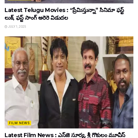
Latest Telugu Movies : “ప్రేమిస్తున్నా” సినిమా ఫస్ట్
లుక్, ఫస్ట్ సాంగ్ అరెరె విడుదల
JULY 1, 2025
FILM NEWS
Latest Film News : ఎస్‌జె సూర్య, శ్రీ గొకులం మూవీస్‌