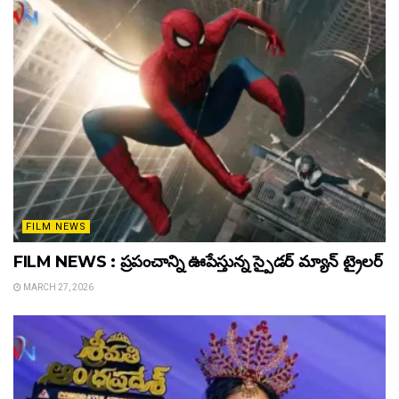
FILM NEWS
FILM NEWS : ప్రపంచాన్ని ఊపేస్తున్న స్పైడర్ మ్యాన్ ట్రైలర్
MARCH 27, 2026