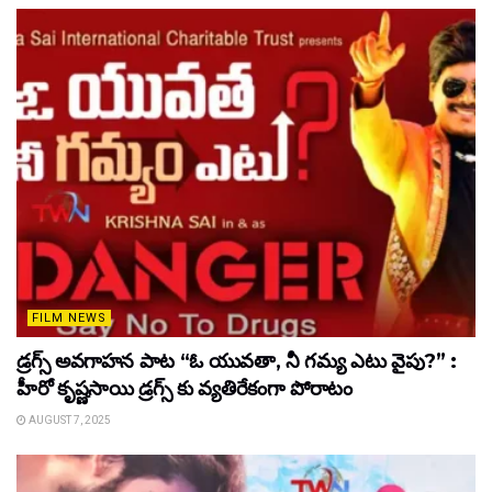
FILM NEWS
డ్రగ్స్ అవగాహన పాట “ఓ యువతా, నీ గమ్య ఎటు వైపు?” :
హీరో కృష్ణసాయి డ్రగ్స్ కు వ్యతిరేకంగా పోరాటం
AUGUST 7, 2025