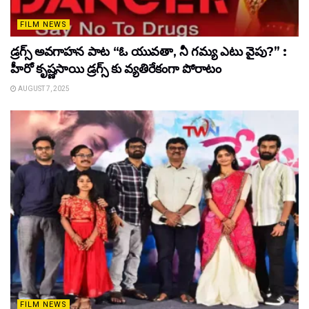
FILM NEWS
డ్రగ్స్ అవగాహన పాట “ఓ యువతా, నీ గమ్య ఎటు వైపు?” :
హీరో కృష్ణసాయి డ్రగ్స్ కు వ్యతిరేకంగా పోరాటం
AUGUST 7, 2025
FILM NEWS