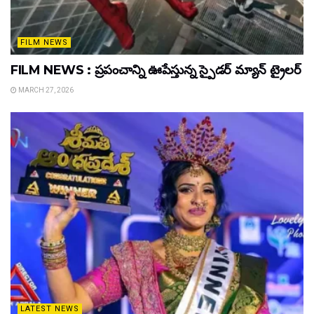
FILM NEWS
FILM NEWS : ప్రపంచాన్ని ఊపేస్తున్న స్పైడర్ మ్యాన్ ట్రైలర్
MARCH 27, 2026
LATEST NEWS