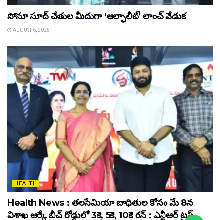
సోనూ సూద్ చేతుల మీదుగా ‘ఆల్ఫాలీట్’ లాంచ్ వేడుక
AUGUST 6, 2025
HEALTH
Health News : తలసేమియా బాధితుల కోసం మే 8న
విశాఖ ఆర్కే బీచ్‌ రోడ్డులో 3కె, 5కె, 10కె రన్‌ : ఎన్టీఆర్‌ ట్రస్ట్‌