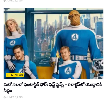
JUNE 26, 2025
FILM NEWS
మరో నెలలో ఫెంటాస్టిక్ ఫోర్: ఫస్ట్ స్టెప్స్ – గెలాక్టస్‌తో యుద్ధానికి
సిద్ధం
JUNE 26, 2025