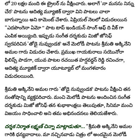
లో 20 లక్షల మంది ఈ ట్రైలర్ ను వీక్షించారు. అలాగే ‘నా మనసు నిన్ను
చేర’ పాటను ఆదిత్య మ్యూజిక్ ద్వారా విని పాటలు చాలా
బాగున్నాయి అని కామెంట్ చేశారు. ఏప్రియల్ నెలలో విడుదలయిన
“ఎదపొంగెనా ఏమో ” పాట టాప్ ఇండియన్ సాంగ్ ఆఫ్ ది వీక్ గా
ఎంపిక అయ్యింది. ఇప్పుడు సంగీత దర్శకుడు మిజో జోసెఫ్
స్వరపరిచిన ‘తోడై నువ్వుండక’ అనే మెలోడీ పాటను శ్రీమతి అక్కినేని
అమల గారు విడుదల చేశారు. ప్రముఖ గాయకురాలు సయొనోరా
ఫిలిప్స్ పాడగా, యువ పాటల రచయిత హర్షవర్ధన్ రెడ్డి రచించగా,
ఆదిత్య మ్యూజిక్ ద్వారా యూట్యూబ్ లో మంగళవారం
విడుదలయింది.
శ్రీమతి అక్కినేని అమల గారు ‘తోడై నువ్వుండక’ పాటను వీక్షించి తన
సంతోషాన్ని వ్యక్తపరిచారు. మంచి మెలోడీ పాటను అందించిన సంగీత
దర్శకుడు మిజో జోసెఫ్ తన శుభాకాంక్షలు తెలుపుతూ, సినిమా మంచి
విజయం సాధించాలి అని తమ అభినందనలు తెలియజేశారు.
దర్శక నిర్మాత లక్ష్మణ్ చిన్నా మాట్లాడుతూ…
“శ్రీమతి అక్కినేని అమల
గారికి ధన్యవాదాలు. మా నచ్చినవాడు చిత్రం లో అందమైన మెలోడీ