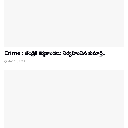
Crime : తండ్రికి కర్మకాండలు నిర్వహించిన కుమార్తె..
MAY 13, 2024