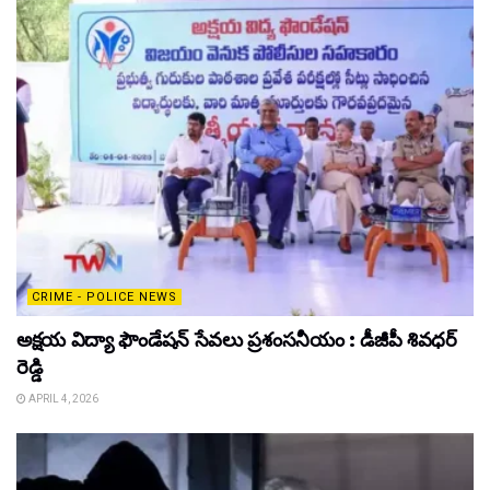
CRIME - POLICE NEWS
అక్షయ విద్యా ఫౌండేషన్ సేవలు ప్రశంసనీయం : డీజీపీ శివధర్
రెడ్డి
APRIL 4, 2026