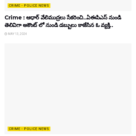
CRIME - POLICE NEWS
Crime : ఆధార్ వేలిముద్రలు సేకరించి..ఏఈపిఎస్ నుండి
తెలివిగా అకౌంట్ లో నుండి డబ్బులు కాజేసిన ఓ వ్యక్తి..
MAY 13, 2024
CRIME - POLICE NEWS