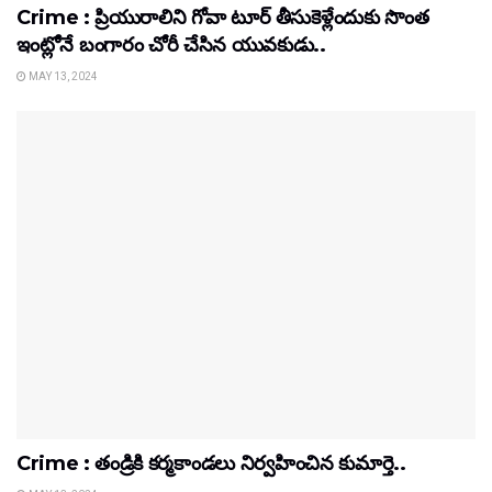
Crime : ప్రియురాలిని గోవా టూర్ తీసుకెళ్లేందుకు సొంత
ఇంట్లోనే బంగారం చోరీ చేసిన యువకుడు..
MAY 13, 2024
Crime : తండ్రికి కర్మకాండలు నిర్వహించిన కుమార్తె..