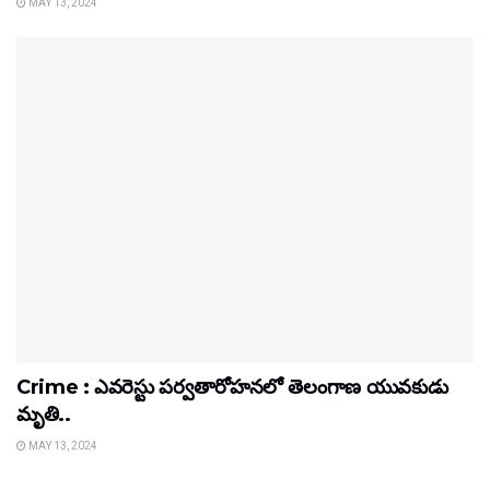
MAY 13, 2024
Crime : ఎవరెస్టు పర్వతారోహనలో తెలంగాణ యువకుడు
మృతి..
MAY 13, 2024