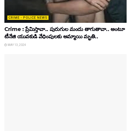
CRIME - POLICE NEWS
Crime : ప్రేమిస్తావా.. పురుగుల మందు తాగుతావా.. అంటూ
టీనేజి యువకుడి వేధింపులకు అమ్మాయి మృతి..
MAY 13, 2024