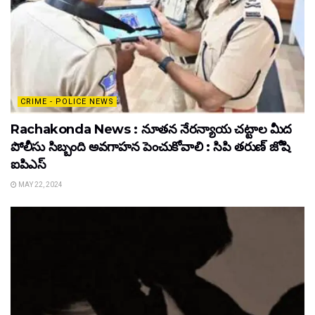
CRIME - POLICE NEWS
Rachakonda News : నూతన నేరన్యాయ చట్టాల మీద
పోలీసు సిబ్బంది అవగాహన పెంచుకోవాలి : సిపి తరుణ్ జోషి
ఐపిఎస్
MAY 22, 2024