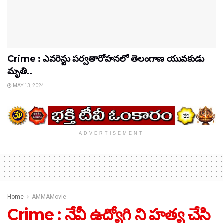
Crime : ఎవరెస్టు పర్వతారోహనలో తెలంగాణ యువకుడు
మృతి..
MAY 13, 2024
ADVERTISEMENT
Home
AMMAMovie
Crime : నేవీ ఉద్యోగి ని హత్య చేసి