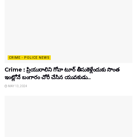
CRIME - POLICE NEWS
Crime : ప్రియురాలిని గోవా టూర్ తీసుకెళ్లేందుకు సొంత
ఇంట్లోనే బంగారం చోరీ చేసిన యువకుడు..
MAY 13, 2024