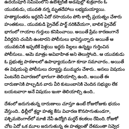
ఉదయ్‌పూర్‌ సమీపంలోని ఉబేశ్వర్‌జీ అడవుల్లో శుక్రవారం ఓ
యువకుడు, యువతి నగ్న మృతదేహాలు లభ్యమయ్యాయి.
హత్యానంతరం ఇద్దరినీ ఏదో రసాయనం పోసి కాల్చే ప్రయత్నం చేశారు
హంతకులు.. యువకుడి ప్రైవేట్ పార్ట్ నరికివేయగా, బాలిక ప్రైవేట్
భాగంలో గాయాల గుర్తులు కనిపించాయి. అయితే ప్రేమ కారణంగానే
వీరిద్దరిని చంపేసి ఉంటారని పోలీసులు భావిస్తున్నారు అయితే ఆ
యువకునికి ఇప్పటికే పెళ్లయి ఇద్దరు పిల్లలు ఉన్నట్టు గుర్తించిన
పోలీసులు.. ఆమె మాత్రం అవివాహిత అని తెలుస్తోంది.. ఆ యువకుడు
ఓ ప్రభుత్వ పాఠశాలలో ఉపాధ్యాయుడిగా కూడా సమాచారం.. అయితే
ఈ విషయంపై పోలీసులు దర్యాప్తు ముమ్మరం చేశారు.. అసలు విషయం
ఏంటనేది విచారణలో భాగంగా తెలియాల్సి ఉంది.. అయితే ఈ
దారుణానికి పాల్పడిన వారు వీరి కుటుంబానికి చెందిన సభ్యుల లేక
బయటవారా అనే విషయం ఇంకా తెలియాల్సి ఉంది..
దేశంలో జరుగుతున్న దారుణాలు చూస్తూ ఉంటే రోజురోజుకు భయం
వేస్తుంది.. ఢిల్లీలో శ్రద్ధా హత్య కేసు విచారణ కొనసాగుతుండగా,
పశ్చిమబెంగాల్‌లో మాజీ నేవీ ఉద్యోగి మర్డర్‌ కలకలం రేపింది. రోజుకో
చోట ఏదో ఒక మూల జరుగుతున్న ఈ హత్యలతో దేశమంతా నివ్వెర