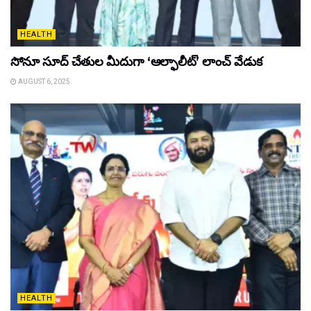
HEALTH
సోనూ సూద్ చేతుల మీదుగా ‘ఆల్ఫాలీట్’ లాంచ్ వేడుక
AUGUST 6, 2025
HEALTH