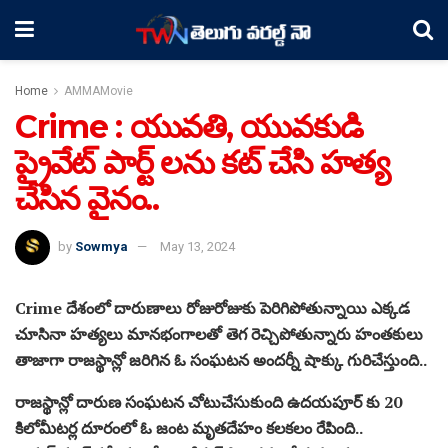
Home
AMMAMovie
Crime : యువతి, యువకుడి
ప్రైవేట్ పార్ట్ లను కట్ చేసి హత్య
చేసిన వైనం..
by
Sowmya
May 13, 2024
Crime దేశంలో దారుణాలు రోజురోజుకు పెరిగిపోతున్నాయి ఎక్కడ
చూసినా హత్యలు మానభంగాలతో తెగ రెచ్చిపోతున్నారు హంతకులు
తాజాగా రాజస్థాన్లో జరిగిన ఓ సంఘటన అందర్నీ షాక్కు గురిచేస్తుంది..
రాజస్థాన్లో దారుణ సంఘటన చోటుచేసుకుంది ఉదయపూర్ కు 20
కిలోమీటర్ల దూరంలో ఓ జంట మృతదేహం కలకలం రేపింది..