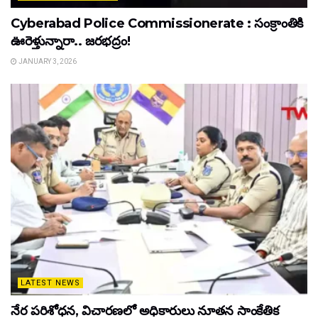
Cyberabad Police Commissionerate : సంక్రాంతికి
ఊరెళ్తున్నారా.. జరభద్రం!
JANUARY 3, 2026
LATEST NEWS
నేర పరిశోధన, విచారణలో అధికారులు నూతన సాంకేతిక