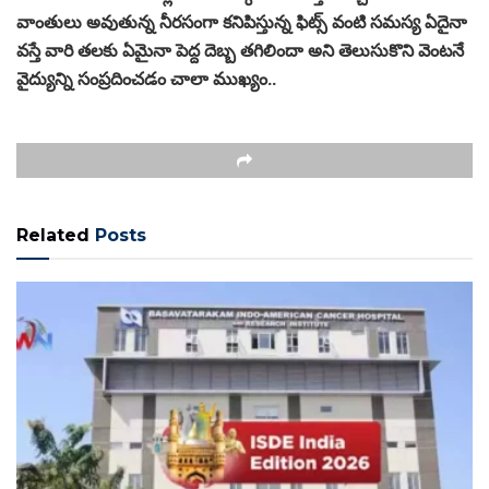
వాంతులు అవుతున్న నీరసంగా కనిపిస్తున్న ఫిట్స్ వంటి సమస్య ఏదైనా
వస్తే వారి తలకు ఏమైనా పెద్ద దెబ్బ తగిలిందా అని తెలుసుకొని వెంటనే
వైద్యున్ని సంప్రదించడం చాలా ముఖ్యం..
Related
Posts