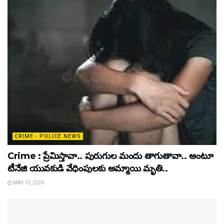
CRIME - POLICE NEWS
Crime : ప్రేమిస్తావా.. పురుగుల మందు తాగుతావా.. అంటూ
టీనేజి యువకుడి వేధింపులకు అమ్మాయి మృతి..
MAY 13, 2024