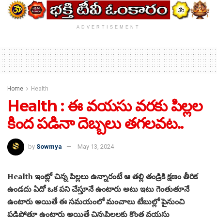
ADVERTISEMENT
Home
Health
Health : ఈ వయసు వరకు పిల్లల
కింద పడినా దెబ్బలు తగలవట..
by
Sowmya
May 13, 2024
Health ఇంట్లో చిన్న పిల్లలు ఉన్నారంటే ఆ తల్లి తండ్రికి క్షణం తీరిక
ఉండదు ఏదో ఒక పని చేస్తూనే ఉంటారు అటు ఇటు గెంతుతూనే
ఉంటారు అయితే ఈ సమయంలో మంచాలు టేబుల్లో పైనుంచి
పడిపోతూ ఉంటారు అయితే చిన్నపిల్లలకు కొంత వయసు