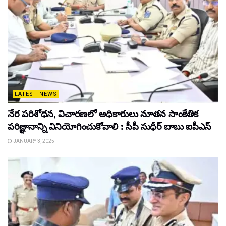
LATEST NEWS
నేర పరిశోధన, విచారణలో అధికారులు నూతన సాంకేతిక
పరిజ్ఞానాన్ని వినియోగించుకోవాలి : సీపీ సుధీర్ బాబు ఐపీఎస్
JANUARY 3, 2025