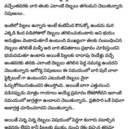
వచ్చేంతవరకు వారి తలకు ఎలాంటి దెబ్బలు తగలమని చెబుతున్నారు
నిపుణులు..
ఇంటిలో పిల్లలు ఉన్నారు అంటే కంటిమీద కొనుక్కో ఉండదు మరి
ఎక్కడి కింద పడిపోతారో దెబ్బలు తగిలించుకుంటారు అని భయం
అనుక్షణం వెంటాడుతూనే ఉంటుంది ముఖ్యంగా తలకు సంబంధించిన
దెబ్బలు తగిలితే మళ్ళీ అది వారి జీవితకాలం ప్రభావం చూపిస్తుందని
భయపడుతూ ఉంటారు అయితే పిల్లలకు దాదాపు రెండేళ్లు వచ్చే
అంతవరకు తనకు ఎలాంటి దెబ్బలు తగిలిన పెద్ద సమస్య ఉండదని
చెబుతున్నారు ఆరోగ్య నిపుణులు ఈ సమయంలో వారి పురే చాలా
ఫ్లెక్సిబుల్ గా ఉంటుందని ఎటువంటి దెబ్బలు నైనా
ఓర్చుకోగలుగుతుందని తెలుస్తోంది.. అయితే బాగా ఎత్తునుంచి
పడినప్పుడు మాత్రం గాయాలు అయ్యే ప్రమాదం లేకపోలేదని ఇలాంటి
సమయంలో జాగ్రత్తగా ఉండాలని చెబుతున్నారు.. ప్రతిసారి ఒకే విధంగా
అజాగ్రత్త చూపించరాదని చెబుతున్నారు..
అయితే చిన్న చిన్న దెబ్బలు విషయంలో పెద్దగా కంగారు పడాల్సిన
అవసరం లేదని కానీ పిల్లలకు ముక్కు నుంచి రక్తం వచ్చిన తరచూ