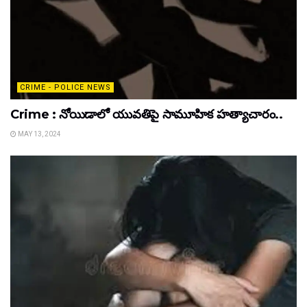
CRIME - POLICE NEWS
Crime : నోయిడాలో యువతిపై సామూహిక హత్యాచారం..
MAY 13, 2024