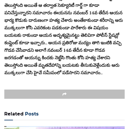
తెలుస్తోంది అయితే ఆ తర్వాత సెక్యూరిటీ గార్డ్ గా కూడా
పనిచేస్తున్నారని సమాచారం ఈయనను నవంబర్ 14వ తేదీన ఆయన
భార్య కొడుకు దారుణంగా హత్య చేశారు అంతేకాకుండా శరీరాన్ని ఆరు
ముక్కలుగా కోసి ఎవరికంట పడకుండా పారేశారు ఈ విషయం
బయటకు రాకుండా ఆయన అదృశ్యమైనట్టు తెలివిగా పోలీస్ స్టేషన్లో
కంప్లైంట్ కూడా ఇచ్చారు.. ఆయన ప్రతిరోజు మద్యం తాగి ఇంటికి వచ్చి
గొడవ చేసేవాడని అలాగే నవంబర్ 14వ తేదీన కూడా గొడవ
జరగడంతో ఆయన్ను కిందకు నెట్టేసి గొంతు కోసి హత్య చేశారని
తెలుస్తోంది అయితే మృతదేహాన్ని బయటకు తీసుకువెళ్లేందుకు ఆరు
ముక్కలుగా చేసి హైవే సమీపంలో పడేసారని సమాచారం..
Related
Posts