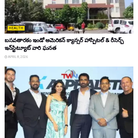
HEALTH
బసవతారకం ఇండో అమెరికన్ క్యాన్సర్ హాస్పిటల్ & రీసెర్చ్
ఇన్‌స్టిట్యూట్ వారి ఘనత
APRIL 8, 2026