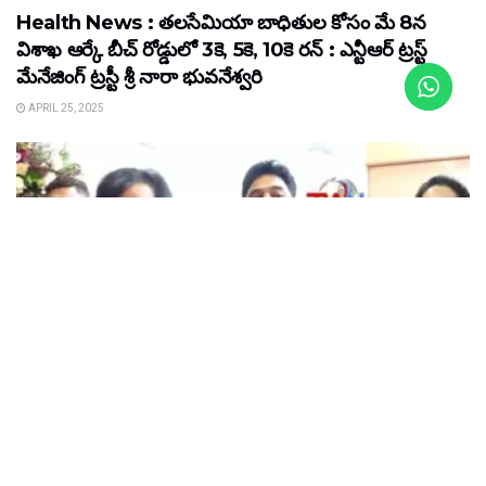
Health News : తలసేమియా బాధితుల కోసం మే 8న
విశాఖ ఆర్కే బీచ్‌ రోడ్డులో 3కె, 5కె, 10కె రన్‌ : ఎన్టీఆర్‌ ట్రస్ట్‌
మేనేజింగ్‌ ట్రస్టీ శ్రీ నారా భువనేశ్వరి
APRIL 25, 2025
HEALTH