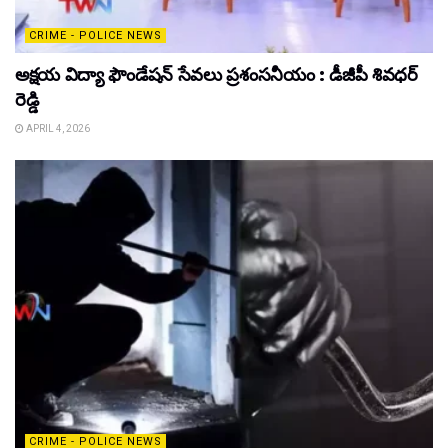
CRIME - POLICE NEWS
అక్షయ విద్యా ఫౌండేషన్ సేవలు ప్రశంసనీయం : డీజీపీ శివధర్
రెడ్డి
APRIL 4, 2026
CRIME - POLICE NEWS