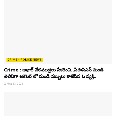
CRIME - POLICE NEWS
Crime : ఆధార్ వేలిముద్రలు సేకరించి..ఏఈపిఎస్ నుండి
తెలివిగా అకౌంట్ లో నుండి డబ్బులు కాజేసిన ఓ వ్యక్తి..
MAY 13, 2024