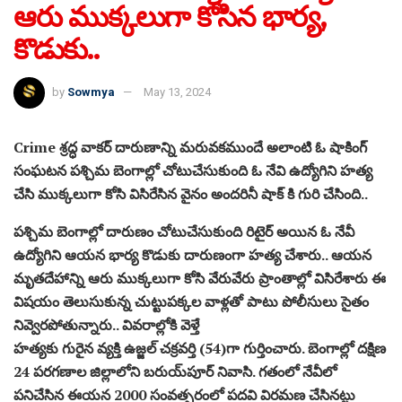
ఆరు ముక్కలుగా కోసిన భార్య,
కొడుకు..
by
Sowmya
May 13, 2024
Crime శ్రద్ధ వాకర్ దారుణాన్ని మరువకముందే అలాంటి ఓ షాకింగ్
సంఘటన పశ్చిమ బెంగాల్లో చోటుచేసుకుంది ఓ నేవి ఉద్యోగిని హత్య
చేసి ముక్కలుగా కోసి విసిరేసిన వైనం అందరినీ షాక్ కి గురి చేసింది..
పశ్చిమ బెంగాల్లో దారుణం చోటుచేసుకుంది రిటైర్ అయిన ఓ నేవీ
ఉద్యోగిని ఆయన భార్య కొడుకు దారుణంగా హత్య చేశారు.. ఆయన
మృతదేహాన్ని ఆరు ముక్కలుగా కోసి వేరువేరు ప్రాంతాల్లో విసిరేశారు ఈ
విషయం తెలుసుకున్న చుట్టుపక్కల వాళ్లతో పాటు పోలీసులు సైతం
నివ్వెరపోతున్నారు.. వివరాల్లోకి వెళ్తే
హత్యకు గురైన వ్యక్తి ఉజ్జల్ చక్రవర్తి (54)గా గుర్తించారు. బెంగాల్లో దక్షిణ
24 పరగణాల జిల్లాలోని బరుయ్‌పూర్ నివాసి. గతంలో నేవీలో
పనిచేసిన ఈయన 2000 సంవత్సరంలో పదవి విరమణ చేసినట్టు