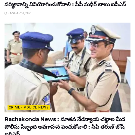
పరిజ్ఞానాన్ని వినియోగించుకోవాలి : సీపీ సుధీర్ బాబు ఐపీఎస్
JANUARY 3, 2025
CRIME - POLICE NEWS
Rachakonda News : నూతన నేరన్యాయ చట్టాల మీద
పోలీసు సిబ్బంది అవగాహన పెంచుకోవాలి : సిపి తరుణ్ జోషి
ఐపిఎస్