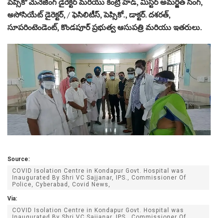
పెప్సికో మేనేజింగ్ డైరెక్టర్ మరియు కంట్రీ హెడ్, మిస్టర్ అమర్జీత్ సింగ్,
అసోసియేట్ డైరెక్టర్, / ఫెసిలిటీస్, పెప్సికో., డాక్టర్. దశరత్,
సూపరింటెండెంట్, కొండపూర్ ప్రభుత్వ ఆసుపత్రి మరియు ఇతరులు.
Source:
COVID Isolation Centre in Kondapur Govt. Hospital was
Inaugurated By Shri VC Sajjanar, IPS., Commissioner Of
Police, Cyberabad, Covid News,
Via:
COVID Isolation Centre in Kondapur Govt. Hospital was
Inaugurated By Shri VC Sajjanar, IPS., Commissioner Of