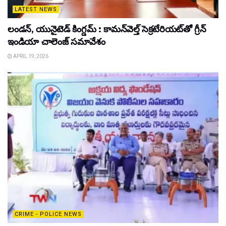
LATEST NEWS
లండన్, యునైటెడ్ కింగ్డమ్ : కామన్‌వెల్త్ సెక్రటేరియట్‌తో గ్రీన్
ఇండియా చాలెంజ్ సమావేశం
APRIL 19, 2026
CRIME - POLICE NEWS