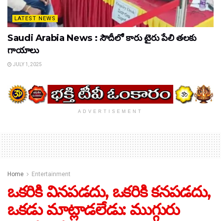
LATEST NEWS
Saudi Arabia News : సౌదీలో కారు టైరు పేలి తలకు
గాయాలు
JULY 1, 2025
ADVERTISEMENT
Home
Entertainment
ఒకరికి వినపడదు, ఒకరికి కనపడదు,
ఒకడు మాట్లాడలేడు: ముగ్గురు