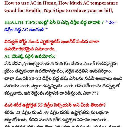
How to use AC in Home, How Much AC temperature
Good for Health, Top 5 tips to reduce your ac bill,
HEALTH TIPS: ఇంట్లో ఏసీ ని ఎన్ని డిగ్రీల వద్ద వాడాలి ?
* 26+
డిగ్రీల వద్ద AC ఉంచండి. *
విద్యుత్ బోర్డు నుండి ఎగ్జిక్యూటివ్ ఇంజనీర్ పంపిన చాలా
ఉపయోగకరమైన సమాచారం.
AC యొక్క సరైన ఉపయోగం:
వేడి వేసవి ప్రారంభమైనందున మరియు మేము ఎయిర్ కండిషనర్లను
క్రమం తప్పకుండా ఉపయోగిస్తాము, సరైన పద్ధతిని అనుసరిద్దాం.
చాలా మందికి 20-22 డిగ్రీల వద్ద తమ ఎసిలను నడిపే అలవాటు ఉంది
మరియు వారు చల్లగా ఉన్నప్పుడు, వారు తమ శరీరాలను దుప్పట్లతో
కప్పుతారు. ఇది రెట్టింపు నష్టానికి దారితీస్తుంది. ఎలా ???
మన శరీర ఉష్ణోగ్రత 35 డిగ్రీల సెల్సియస్ అని మీకు తెలుసా?
శరీరం 23 డిగ్రీల నుండి 39 డిగ్రీల వరకు ఉష్ణోగ్రతను సులభంగా
తట్టుకోగలదు. దీనిని మానవ శరీర ఉష్ణోగ్రత సహనం అంటారు.
గది ఉష్ణోగ్రత తక్కువగా లేదా ఎక్కువగా ఉన్నప్పుడు, తుమ్ము, వణుకు