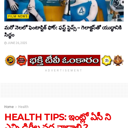
FILM NEWS
మరో నెలలో ఫెంటాస్టిక్ ఫోర్: ఫస్ట్ స్టెప్స్ – గెలాక్టస్‌తో యుద్ధానికి
సిద్ధం
JUNE 26, 2025
ADVERTISEMENT
Home
Health
HEALTH TIPS: ఇంట్లో ఏసీ ని
ఎన్ని డిగ్రీల వద్ద వాడాలి ?