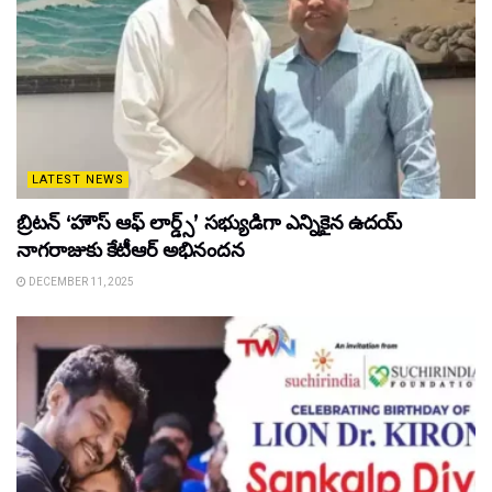
LATEST NEWS
బ్రిటన్ ‘హౌస్ ఆఫ్ లార్డ్స్’ సభ్యుడిగా ఎన్నికైన ఉదయ్
నాగరాజుకు కేటీఆర్ అభినందన
DECEMBER 11, 2025