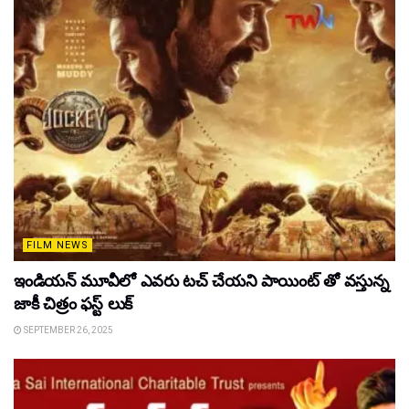
FILM NEWS
ఇండియన్ మూవీలో ఎవరు టచ్ చేయని పాయింట్ తో వస్తున్న
జాకీ చిత్రం ఫస్ట్ లుక్
SEPTEMBER 26, 2025