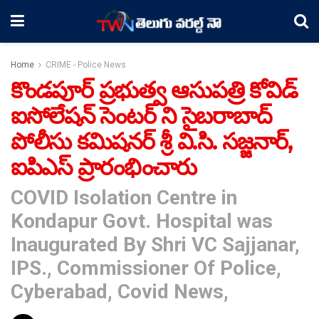
Home
CRIME - Police News
కొండపూర్ ప్రభుత్వ ఆసుపత్రి కోవిడ్
ఐసోలేషన్ సెంటర్ ని సైబరాబాద్
పోలీసు కమిషనర్ శ్రీ వి.సి. సజ్జనార్,
ఐపిఎస్ ప్రారంభించారు
COVID Isolation Centre in
Kondapur Govt. Hospital was
Inaugurated By Shri VC Sajjanar,
IPS., Commissioner Of Police,
Cyberabad, Covid News,