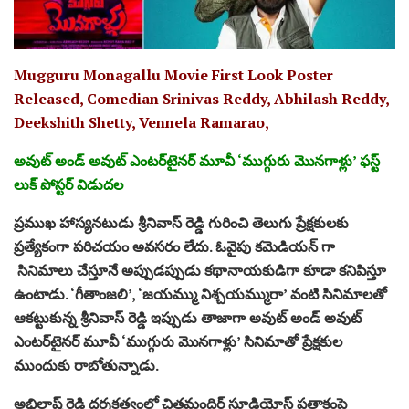
Mugguru Monagallu Movie First Look Poster
Released, Comedian Srinivas Reddy, Abhilash Reddy,
Deekshith Shetty, Vennela Ramarao,
అవుట్‌ అండ్‌ అవుట్‌ ఎంటర్‌టైనర్‌ మూవీ ‘ముగ్గురు మొనగాళ్లు’ ఫస్ట్‌
లుక్‌ పోస్టర్‌ విడుదల
ప్రముఖ హాస్యనటుడు శ్రీనివాస్‌ రెడ్డి గురించి తెలుగు ప్రేక్షకులకు
ప్రత్యేకంగా పరిచయం అవసరం లేదు. ఓవైపు కమెడియన్ గా
సినిమాలు చేస్తూనే అప్పుడప్పుడు కథానాయకుడిగా కూడా కనిపిస్తూ
ఉంటాడు. ‘గీతాంజలి’, ‘జయమ్ము నిశ్చయమ్మురా’ వంటి సినిమాలతో
ఆకట్టుకున్న శ్రీనివాస్‌ రెడ్డి ఇప్పుడు తాజాగా అవుట్‌ అండ్‌ అవుట్‌
ఎంటర్‌టైనర్‌ మూవీ ‘ముగ్గురు మొనగాళ్లు’ సినిమాతో ప్రేక్షకుల
ముందుకు రాబోతున్నాడు.
అభిలాష్‌ రెడ్డి దర్శకత్వంలో చిత్రమందిర్‌ స్టూడియోస్‌ పతాకంపై