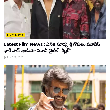
FILM NEWS
Latest Film News : ఎస్‌జె సూర్య, శ్రీ గొకులం మూవీస్‌
భారీ పాన్‌ ఇండియా మూవీ టైటిల్ “కిల్లర్”
JUNE 27, 2025