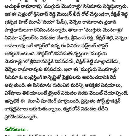
అచ్యుత్‌ రామారావు ‘ముగ్గురు మొనగాళ్లు’ సినిమాను నిర్మిస్తున్నారు.
ఇక ఈ చిత్రంలో శ్రీనివాస్‌ రెడ్డి మెయిన్ లీడ్‌ రోల్‌ చేస్తుండగా,దీక్షిత్‌ శెట్టి
(కన్నడ హిట్‌ మూవీ ‘దియా’ ఫేమ్‌), వెన్నెల రామారావు ప్రధాన
పాత్రధారులుగా కనిపించనున్నారు. తాజాగా ‘ముగ్గురు మొనగాళ్లు’
సినిమా ఫస్ట్‌లుక్‌ను విడుదల చేశారు. శ్రీనివాస రెడ్డి, దీక్షిత్‌ శెట్టి, వెన్నెల
రామారావు ఒకే పోస్టర్‌లో ఉన్న ఈ సినిమా ఫస్ట్‌లుక్‌ పోస్టర్‌
ఆకట్టుకుంటుంది. పోస్టర్‌లో కనపడుతున్నట్లుగా ‘ముగ్గురు
మెనగాళ్లు’లో శ్రీనివాసరెడ్డికి వినపడదు, దీక్షిత్‌ శెట్టి మాట్లాడలేడు,
వెన్నెల రామారావుకు కనపడదు. ఇలా ఈ ‘ముగ్గురు మొనగాళ్లు’
సినిమా ఓ ఇంట్రెస్టింగ్ కాన్సెప్ట్‌తో ప్రేక్షకులను ఆలరించడానికి రెడీ
అవుతుంది. ఈ సినిమాను గురించిన మరిన్ని ఆసక్తికర విషయాలు,
విశేషాలు తెలియాలంటే ట్రైలర్‌ విడుదల వరకు వెయిట్‌ చేయాల్సిందే.
ఇప్పటికే ఈ మూవీ షూటింగ్‌ పూర్తయింది. ప్రస్తుతం పోస్ట్‌ ప్రొడక్షన్‌
కార్యక్రమాలు జరుగుతున్నాయి. త్వరలోనే విడుదల తేదీని
ప్రకటించనున్నారు.
నటీనటులు :