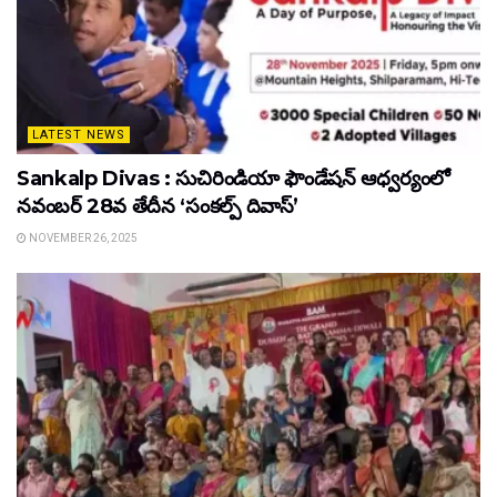
LATEST NEWS
Sankalp Divas : సుచిరిండియా ఫౌండేషన్ ఆధ్వర్యంలో
నవంబర్ 28వ తేదీన ‘సంకల్ప్ దివాస్’
NOVEMBER 26, 2025