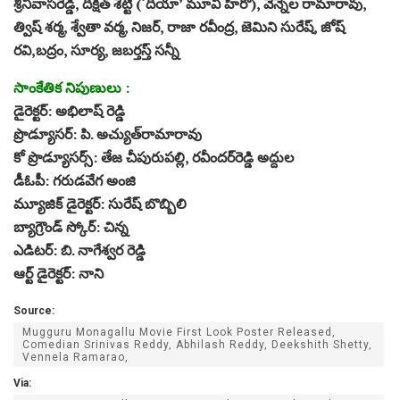
శ్రీనివాసరెడ్డి, దీక్షిత్‌ శెట్టి (‘దియా’ మూవీ హీరో), వెన్నెల రామారావు,
త్విష్‌ శర్మ, శ్వేతా వర్మ, నిజర్, రాజా రవీంద్ర, జెమిని సురేష్, జోష్‌
రవి,బద్రం, సూర్య, జబర్తస్త్‌ సన్నీ
సాంకేతిక నిపుణులు :
డైరెక్టర్‌: అభిలాష్‌ రెడ్డి
ప్రొడ్యూసర్‌: పి. అచ్యుత్‌రామారావు
కో ప్రొడ్యూసర్స్‌: తేజ చీపురుపల్లి, రవీందర్‌రెడ్డి అద్దుల
డీఓపీ: గరుడవేగ అంజి
మ్యూజిక్‌ డైరెక్టర్‌: సురేష్‌ బొబ్బిలి
బ్యాగ్రౌండ్‌ స్కోర్‌: చిన్న
ఎడిటర్‌: బి. నాగేశ్వర రెడ్డి
ఆర్ట్‌ డైరెక్టర్‌: నాని
Source:
Mugguru Monagallu Movie First Look Poster Released,
Comedian Srinivas Reddy, Abhilash Reddy, Deekshith Shetty,
Vennela Ramarao,
Via: