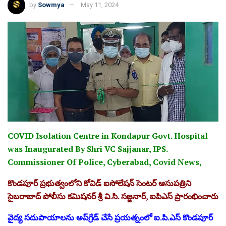
by
Sowmya
May 11, 2024
COVID Isolation Centre in Kondapur Govt. Hospital
was Inaugurated By Shri VC Sajjanar, IPS.
Commissioner Of Police, Cyberabad, Covid News,
కొండపూర్ ప్రభుత్వంలోని కోవిడ్ ఐసోలేషన్ సెంటర్ ఆసుపత్రిని
సైబరాబాద్ పోలీసు కమిషనర్ శ్రీ వి.సి. సజ్జనార్, ఐపిఎస్ ప్రారంభించారు
వైద్య సదుపాయాలను అప్‌గ్రేడ్ చేసే ప్రయత్నంలో ఐ.పి.ఎస్ కొండపూర్