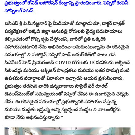
ప్రభుత్వంలో కోవిడ్ ఐసోలేషన్ కేంద్రాన్ని ప్రారంభించారు. పెప్సికో కంపెనీ
హాస్పిటల్ సెటప్.
ఐసిఎస్ శ్రీ వి.సి.సజ్జనార్ పై మీడియాతో మాట్లాడుతూ, డాక్టర్ దాశ్రత్
పర్యవేక్షణలో ఇక్కడి జిల్లా ఆసుపత్రి రోగులకు వైద్య సదుపాయాలు
కల్పించడంలో గొప్ప కృషి చేస్తోందని, వారిలో ప్రతి ఒక్కరికి
సహాయపడటానికి నేను అభినందించాలనుకుంటున్నాను ఈ కఠినమైన
సమయాల్లో & సపోర్టివ్. పెప్సికో హెడ్ అమర్‌జీత్‌తో పాటు తన
సిఎస్‌ఆర్ హెడ్ ప్రియరంజన్ COVID రోగులకు 15 పడకలను ఆక్సిజన్
సిలిండర్లు మరియు ఆక్సిజన్ సాంద్రతలు మరియు ఇతర సామగ్రి వంటి
ఉపశమన పదార్థాలతో విరాళంగా ఇచ్చారని ఆయన ప్రశంసించారు.
ప్రభుత్వం తరపున వారికి ధన్యవాదాలు సొసైటీ ఫర్ రూరల్
డెవలప్‌మెంట్‌తో సమన్వయంతో పెప్సికో చేసిన ఈ ఉదారమైన చర్యకు
నేను. ఈ కఠినమైన సమయాల్లో ప్రభుత్వానికి సహాయం చేస్తున్న
మరియు మద్దతు ఇస్తున్న అన్ని స్వచ్ఛంద సంస్థల & వాలంటీర్లను
కూడా నేను అభినందిస్తున్నాను ”