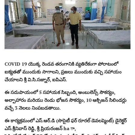
COVID 19 యొక్క రెండవ తరంగానికి వ్యతిరేకంగా పోరాటంలో
ఐక్యతతో ముందుకు సాగాలని, ప్రజలు ముందుకు వచ్చి సహాయం
చేయాలని శ్రీ వి.సి.సజ్నార్, ఐపిఎస్.
ఈ సదుపాయంలో 5 సహాయక సిబ్బంది, అంబులెన్స్ సౌకర్యం,
అల్పాహారం మరియు రెండు భోజన సౌకర్యం, 10 ఆక్సిజన్ సిలిండర్లు
వచ్చే 3 నెలలు నింపబడతాయి.
ఈ కార్యక్రమంలో ఎస్.ఆర్.డి (సొసైటీ ఫర్ రూరల్ డెవలప్మెంట్) డైరెక్టర్
ఎస్.శ్రీనివాస్ రెడ్డి, శ్రీ ప్రియరంజన్ ha ా,