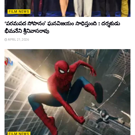
FILM NEWS
‘పరమపద సోపానం’ ఘనవిజయం సాధిస్తుంది : దర్శకుడు
భీమనేని శ్రీనివాసరావు
APRIL 21, 2026
FILM NEWS