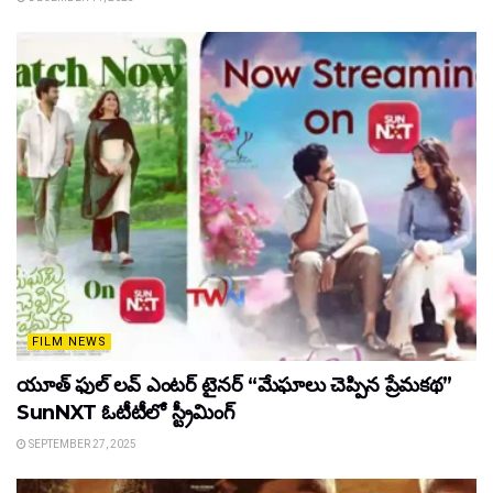
FILM NEWS
యూత్ ఫుల్ లవ్ ఎంటర్ టైనర్ “మేఘాలు చెప్పిన ప్రేమకథ”
SunNXT ఓటీటీలో స్ట్రీమింగ్
SEPTEMBER 27, 2025