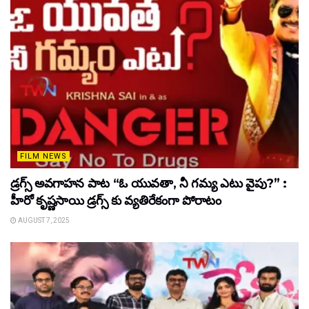
FILM NEWS
డ్రగ్స్ అవగాహన పాట “ఓ యువతా, నీ గమ్య ఎటు వైపు?” :
హీరో కృష్ణసాయి డ్రగ్స్ కు వ్యతిరేకంగా పోరాటం
AUGUST 7, 2025