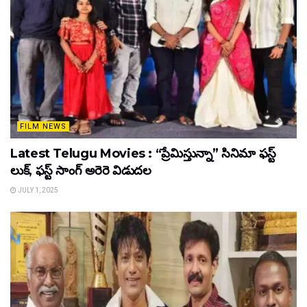
FILM NEWS
Latest Telugu Movies : “ప్రేమిస్తున్నా” సినిమా ఫస్ట్
లుక్, ఫస్ట్ సాంగ్ అరెరె విడుదల
JULY 1, 2025