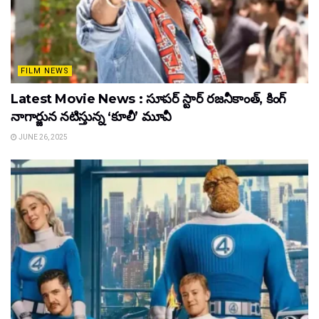
FILM NEWS
Latest Movie News : సూపర్ స్టార్ రజనీకాంత్, కింగ్
నాగార్జున నటిస్తున్న ‘కూలీ’ మూవీ
JUNE 26, 2025