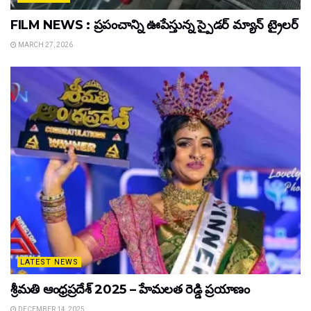
FILM NEWS : ప్రపంచాన్ని ఊపేస్తున్న స్పైడర్ మ్యాన్ ట్రైలర్
MARCH 27, 2026
LATEST NEWS
శ్రీమతి ఆంధ్రప్రదేశ్ 2025 – హేమలత రెడ్డి ప్రయాణం
DECEMBER 14, 2025