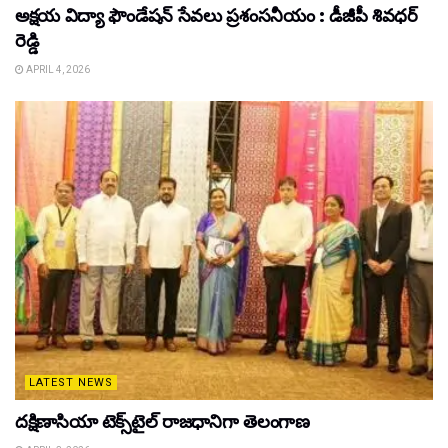
అక్షయ విద్యా ఫౌండేషన్ సేవలు ప్రశంసనీయం : డీజీపీ శివధర్
రెడ్డి
APRIL 4, 2026
LATEST NEWS
దక్షిణాసియా టెక్స్‌టైల్ రాజధానిగా తెలంగాణ