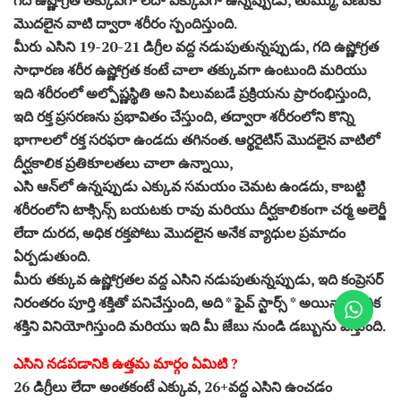
మొదలైన వాటి ద్వారా శరీరం స్పందిస్తుంది.
మీరు ఎసిని 19-20-21 డిగ్రీల వద్ద నడుపుతున్నప్పుడు, గది ఉష్ణోగ్రత
సాధారణ శరీర ఉష్ణోగ్రత కంటే చాలా తక్కువగా ఉంటుంది మరియు
ఇది శరీరంలో అల్పోష్ణస్థితి అని పిలువబడే ప్రక్రియను ప్రారంభిస్తుంది,
ఇది రక్త ప్రసరణను ప్రభావితం చేస్తుంది, తద్వారా శరీరంలోని కొన్ని
భాగాలలో రక్త సరఫరా ఉండదు తగినంత. ఆర్థరైటిస్ మొదలైన వాటిలో
దీర్ఘకాలిక ప్రతికూలతలు చాలా ఉన్నాయి,
ఎసి ఆన్‌లో ఉన్నప్పుడు ఎక్కువ సమయం చెమట ఉండదు, కాబట్టి
శరీరంలోని టాక్సిన్స్ బయటకు రావు మరియు దీర్ఘకాలికంగా చర్మ అలెర్జీ
లేదా దురద, అధిక రక్తపోటు మొదలైన అనేక వ్యాధుల ప్రమాదం
ఏర్పడుతుంది.
మీరు తక్కువ ఉష్ణోగ్రతల వద్ద ఎసిని నడుపుతున్నప్పుడు, ఇది కంప్రెసర్
నిరంతరం పూర్తి శక్తితో పనిచేస్తుంది, అది * ఫైవ్ స్టార్స్ * అయినా, అధిక
శక్తిని వినియోగిస్తుంది మరియు ఇది మీ జేబు నుండి డబ్బును వీస్తుంది.
ఎసిని నడపడానికి ఉత్తమ మార్గం ఏమిటి ?
26 డిగ్రీలు లేదా అంతకంటే ఎక్కువ, 26+వద్ద ఎసిని ఉంచడం