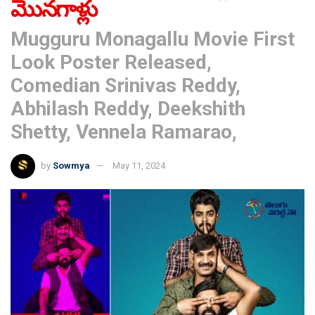
మొనగాళ్లు
Mugguru Monagallu Movie First
Look Poster Released,
Comedian Srinivas Reddy,
Abhilash Reddy, Deekshith
Shetty, Vennela Ramarao,
by
Sowmya
May 11, 2024