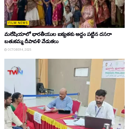
FILM NEWS
మలేషియాలో భారతీయుల ఐక్యతకు అద్దం పట్టిన దసరా
బతుకమ్మ దీపావళి వేడుకలు
OCTOBER 4, 2025