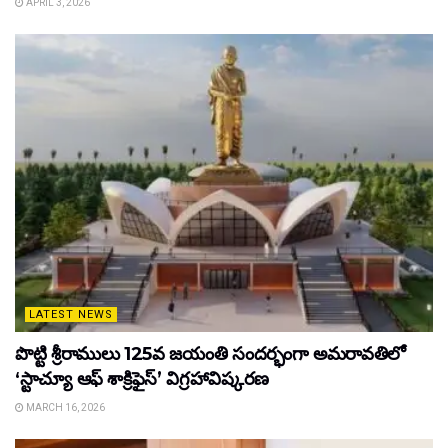
APRIL 3, 2026
LATEST NEWS
పొట్టి శ్రీరాములు 125వ జయంతి సందర్భంగా అమరావతిలో
‘స్టాచ్యూ ఆఫ్ శాక్రిఫైస్’ విగ్రహావిష్కరణ
MARCH 16, 2026