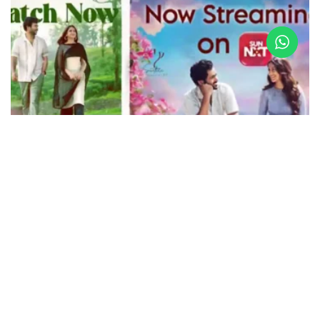
FILM NEWS
యూత్ ఫుల్ లవ్ ఎంటర్ టైనర్ “మేఘాలు చెప్పిన ప్రేమకథ”
SunNXT ఓటీటీలో స్ట్రీమింగ్
SEPTEMBER 27, 2025