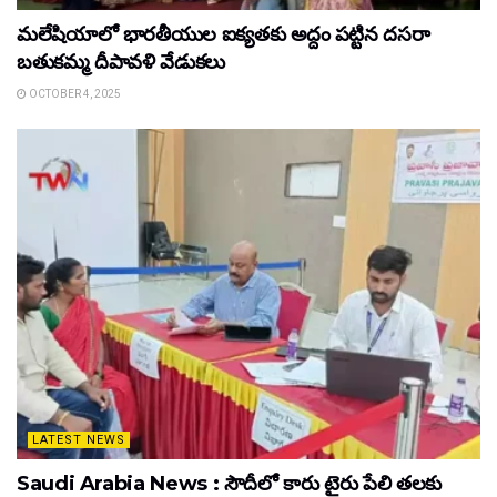
మలేషియాలో భారతీయుల ఐక్యతకు అద్దం పట్టిన దసరా
బతుకమ్మ దీపావళి వేడుకలు
OCTOBER 4, 2025
LATEST NEWS
Saudi Arabia News : సౌదీలో కారు టైరు పేలి తలకు