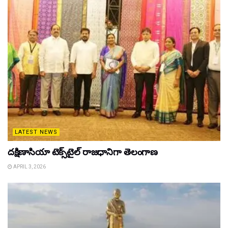
LATEST NEWS
దక్షిణాసియా టెక్స్‌టైల్ రాజధానిగా తెలంగాణ
APRIL 3, 2026