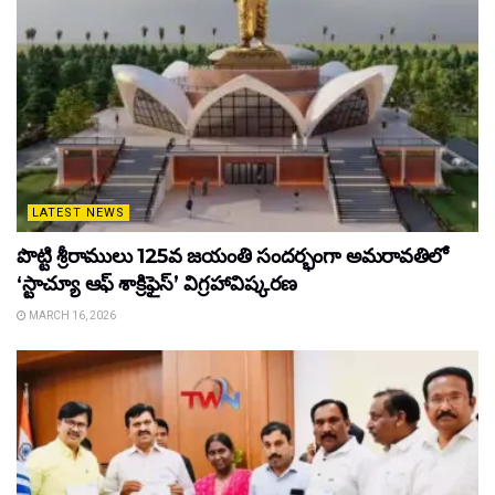
LATEST NEWS
పొట్టి శ్రీరాములు 125వ జయంతి సందర్భంగా అమరావతిలో
‘స్టాచ్యూ ఆఫ్ శాక్రిఫైస్’ విగ్రహావిష్కరణ
MARCH 16, 2026