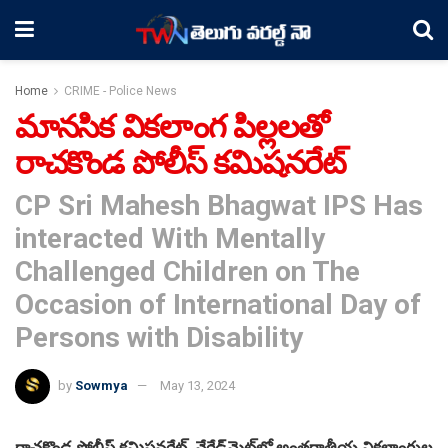
Home
CRIME - Police News
మానసిక వికలాంగ పిల్లలతో
రాచకొండ పోలీస్ కమిషనరేట్
CP Sri Mahesh Bhagwat IPS Has
interacted With Mentally
Challenged Children on The
Occasion of International Day of
Persons with Disability
by
Sowmya
May 13, 2024
రాచకొండ పోలీస్ కమిషనరేట్, నేరేడ్‌మెట్‌లో అంతర్జాతీయ వికలాంగుల