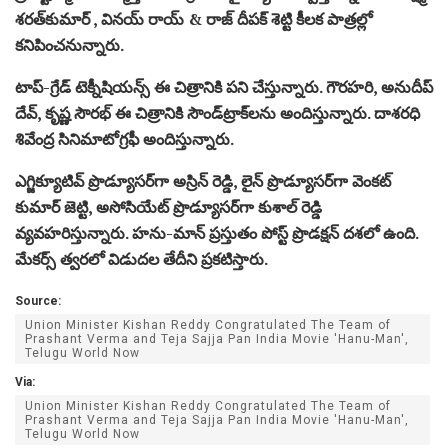
శరత్‌కుమార్ , వినయ్ రాయ్ & రాజ్ దీపక్ శెట్టి కీలక పాత్రల్లో
కనిపించనున్నారు.
టాప్-గ్రేడ్ టెక్నీషియన్స్ ఈ చిత్రానికి పని చేస్తున్నారు. గౌరహరి, అనుదీప్
దేవ్, కృష్ణ సౌరభ్ ఈ చిత్రానికి సౌండ్‌ట్రాక్‌లను అందిస్తున్నారు. దాశరధి
శివేంద్ర సినిమాటోగ్రఫీ అందిస్తున్నారు.
ఎగ్జిక్యూటివ్ ప్రొడ్యూసర్‌గా అస్రిన్ రెడ్డి, లైన్ ప్రొడ్యూసర్‌గా వెంకట్
కుమార్ జెట్టి, అసోసియేట్ ప్రొడ్యూసర్‌గా కుశాల్ రెడ్డి
వ్యవహరిస్తున్నారు. హను-మాన్ ప్రస్తుతం పోస్ట్ ప్రొడక్షన్ దశలో ఉంది.
మేకర్స్ త్వరలో విడుదల తేదీని ప్రకటిస్తారు.
Source:
Union Minister Kishan Reddy Congratulated The Team of
Prashant Verma and Teja Sajja Pan India Movie 'Hanu-Man',
Telugu World Now
Via:
Union Minister Kishan Reddy Congratulated The Team of
Prashant Verma and Teja Sajja Pan India Movie 'Hanu-Man',
Telugu World Now