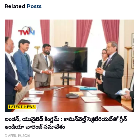
Related
Posts
LATEST NEWS
లండన్, యునైటెడ్ కింగ్డమ్ : కామన్‌వెల్త్ సెక్రటేరియట్‌తో గ్రీన్
ఇండియా చాలెంజ్ సమావేశం
APRIL 19, 2026