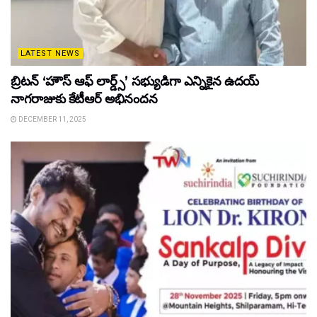
LATEST NEWS
బ్రిటన్ ‘హౌస్ ఆఫ్ లార్డ్స్’ సభ్యుడిగా ఎన్నికైన ఉదయ్
నాగరాజుకు కేటీఆర్ అభినందన
DECEMBER 11, 2025