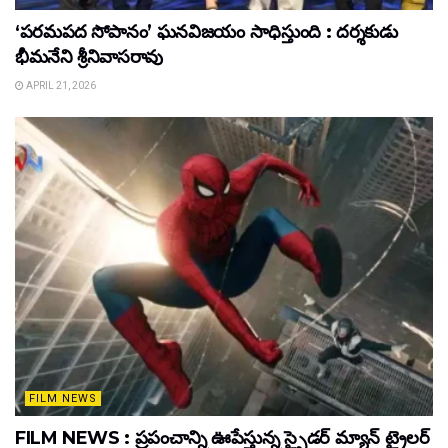
‘పరమపద సోపానం’ ఘనవిజయం సాధిస్తుంది : దర్శకుడు
భీమనేని శ్రీనివాసరావు
APRIL 21, 2026
FILM NEWS
FILM NEWS : ప్రపంచాన్ని ఊపేస్తున్న స్పైడర్ మ్యాన్ ట్రైలర్