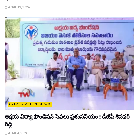
APRIL 19, 2026
CRIME - POLICE NEWS
అక్షయ విద్యా ఫౌండేషన్ సేవలు ప్రశంసనీయం : డీజీపీ శివధర్
రెడ్డి
APRIL 4, 2026