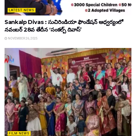
LATEST NEWS
Sankalp Divas : సుచిరిండియా ఫౌండేషన్ ఆధ్వర్యంలో
నవంబర్ 28వ తేదీన ‘సంకల్ప్ దివాస్’
NOVEMBER 26, 2025
FILM NEWS