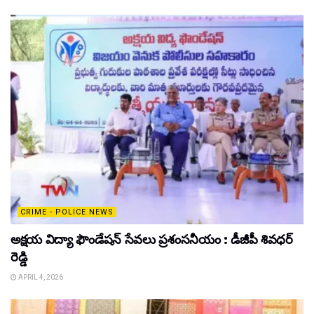
CRIME - POLICE NEWS
అక్షయ విద్యా ఫౌండేషన్ సేవలు ప్రశంసనీయం : డీజీపీ శివధర్
రెడ్డి
APRIL 4, 2026