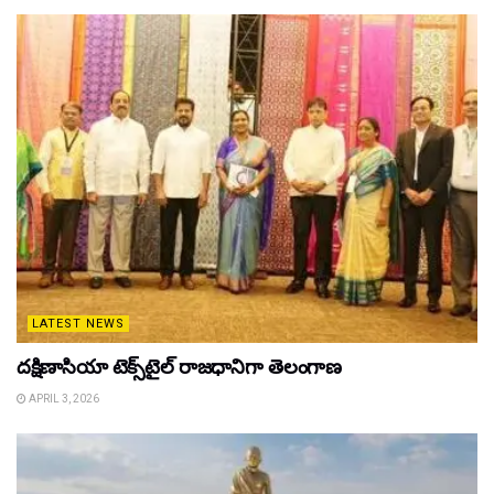
LATEST NEWS
దక్షిణాసియా టెక్స్‌టైల్ రాజధానిగా తెలంగాణ
APRIL 3, 2026