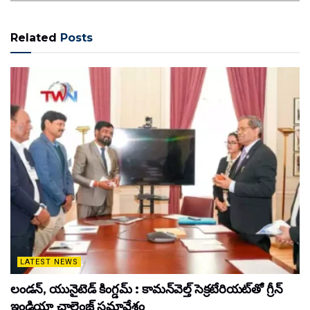
Related
Posts
LATEST NEWS
లండన్, యునైటెడ్ కింగ్డమ్ : కామన్‌వెల్త్ సెక్రటేరియట్‌తో గ్రీన్
ఇండియా చాలెంజ్ సమావేశం