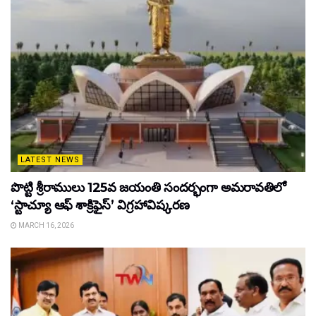
LATEST NEWS
పొట్టి శ్రీరాములు 125వ జయంతి సందర్భంగా అమరావతిలో
‘స్టాచ్యూ ఆఫ్ శాక్రిఫైస్’ విగ్రహావిష్కరణ
MARCH 16, 2026