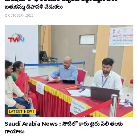
బతుకమ్మ దీపావళి వేడుకలు
OCTOBER 4, 2025
LATEST NEWS
Saudi Arabia News : సౌదీలో కారు టైరు పేలి తలకు
గాయాలు