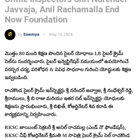
Javvaja, Anil Rachamalla End
Now Foundation
by
Sowmya
May 13, 2024
మొత్తం 80 మంది శిక్షణ పొందిన సైబర్ యోధాలు LB సైబర్ క్రైమ్
సెల్‌ను సందర్శించారు. సైబర్ ఇన్వెస్టిగేషన్ సమయంలో ఉపయోగించే
పరస్పర చర్య, పరిశోధన & వివిధ సాధనాల గురించి యోద్ధులకు శిక్షణ
ఇవ్వబడింది.
రాచకొండ సైబర్ క్రైమ్ ఇన్‌స్పెక్టర్లు శ్రీ నరేందర్ జవ్వాజ, శ్రీ నంధేశ్వర్ రెడ్డి,
శ్రీరాములు, శ్రీ బి రాజు మరియు ఇతర సబ్ ఇన్‌స్పెక్టర్లు యోధులకు
శిక్షణను ప్రారంభించారు, శ్రీ లిఖిత్, కోఆర్డినేటర్ శివ కరాడి ఈ
కార్యక్రమాన్ని నిర్వహించారు.
RKSC జాయింట్ సెక్రటరీ శ్రీ అనిల్ రాచమల్ల (ఎండ్ నౌ ఫౌండేషన్),
RKSC చీఫ్ కోఆర్డినేటర్ శ్రీమతి M సావిత్రి సైబర్ క్రైమ్ సెల్ రాచకొండ