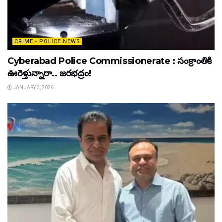
CRIME - POLICE NEWS
Cyberabad Police Commissionerate : సంక్రాంతికి
ఊరెళ్తున్నారా.. జరభద్రం!
JANUARY 3, 2026