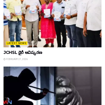
LATEST NEWS
JCHSL డైరీ ఆవిష్కరణ
FEBRUARY 27, 2026