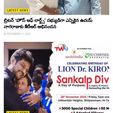
LATEST NEWS
బ్రిటన్ ‘హౌస్ ఆఫ్ లార్డ్స్’ సభ్యుడిగా ఎన్నికైన ఉదయ్
నాగరాజుకు కేటీఆర్ అభినందన
DECEMBER 11, 2025
LATEST NEWS