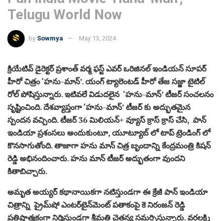
Telugu World Now
by
Sowmya
May 13, 2024
క్రియేటివ్ డైరెక్టర్ ప్రశాంత్ వర్మ ఫస్ట్ ఎవర్ ఒరిజినల్ ఇండియన్ సూపర్
హీరో చిత్రం ‘హను-మాన్‌’. యంగ్ ట్యాలెంటడ్ హీరో తేజ సజ్జా టైటిల్
రోల్ పోషిస్తున్నారు. ఇటివలే విడుదలైన ‘హను-మాన్’ టీజర్ సంచలనం
సృష్టించింది. దేశవ్యాప్తంగా ‘హను-మాన్’ టీజర్ కు అద్భుతమైన
స్పందన వచ్చింది. టీజర్ 36 మిలియన్+ వ్యూస్ క్రాస్ క్రాస్ చేసి, పాన్
ఇండియా ప్రశంసలు అందుకుంటూ, యూట్యూబ్ లో టాప్ ట్రెండింగ్ లో
కొనసాగుతోంది. తాజాగా హను మాన్ చిత్ర బృందాన్ని కేంద్రమంత్రి కిషన్
రెడ్డి అభినందించారు. హను మాన్ టీజర్ అద్భుతంగా వుందని
కితాబిచ్చారు.
అమృత అయ్యర్ కథానాయికగా నటిస్తుండగా ఈ క్రేజీ పాన్ ఇండియా
చిత్రాన్ని ప్రైమ్‌షో ఎంటర్‌టైన్‌మెంట్ పతాకంపై కె నిరంజన్ రెడ్డి
ప్రతిష్టాత్మకంగా నిర్మిస్తుండగా శ్రీమతి చైతన్య సమర్పిస్తున్నారు. వరలక్ష్మి