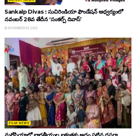
Sankalp Divas : సుచిరిండియా ఫౌండేషన్ ఆధ్వర్యంలో
నవంబర్ 28వ తేదీన ‘సంకల్ప్ దివాస్’
NOVEMBER 26, 2025
FILM NEWS
మలేషియాలో భారతీయుల ఐక్యతకు అద్దం పట్టిన దసరా