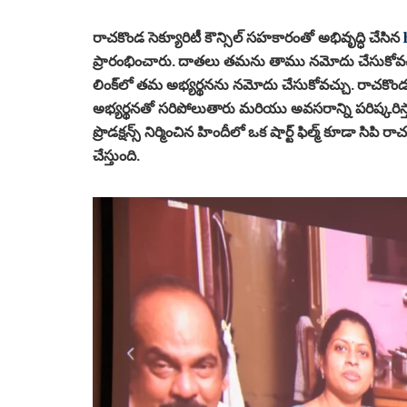
రాచకొండ సెక్యూరిటీ కౌన్సిల్ సహకారంతో అభివృద్ధి చేసిన
ప్రారంభించారు. దాతలు తమను తాము నమోదు చేసుకోవచ్
లింక్‌లో తమ అభ్యర్థనను నమోదు చేసుకోవచ్చు. రాచకొండ 
అభ్యర్థనతో సరిపోలుతారు మరియు అవసరాన్ని పరిష్కరిస్తా
ప్రొడక్షన్స్ నిర్మించిన హిందీలో ఒక షార్ట్ ఫిల్మ్ కూడా సిప
చేస్తుంది.