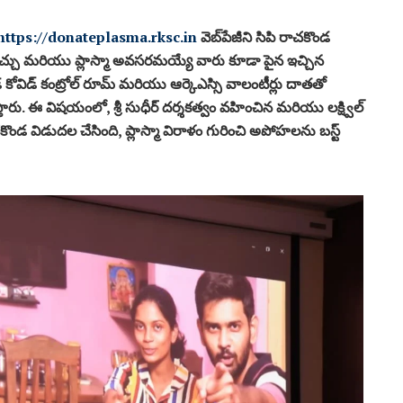
https://donateplasma.rksc.in
వెబ్‌పేజీని సిపి రాచకొండ
చు మరియు ప్లాస్మా అవసరమయ్యే వారు కూడా పైన ఇచ్చిన
కోవిడ్ కంట్రోల్ రూమ్ మరియు ఆర్కెఎస్సి వాలంటీర్లు దాతతో
రు. ఈ విషయంలో, శ్రీ సుధీర్ దర్శకత్వం వహించిన మరియు లక్ష్విల్
ి రాచకొండ విడుదల చేసింది, ప్లాస్మా విరాళం గురించి అపోహలను బస్ట్