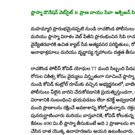
ప్లాస్మా డొనేషన్ వెబ్‌సైట్ & ప్రాణ వాయు సేవా-ఆక్సిజన్ స
మహమ్మారి ప్రారంభమైనప్పటి నుండి రాచకొండ పోలీసులు స
మరియు ప్లాస్మా విరాళం వెబ్‌ పేజీని ప్రారంభించిన సిపి
వైద్యేతరవారికి ఉచిత క్యాబ్ సేవ అత్యవసర పరిస్థితులు, ర
అనాథాశ్రమాలు మరియు వృద్ధాప్య గృహాలను దత్తత తీసు
రాచకొండ పోలీస్ కోవిడ్ యోధుల 77 మంది సిబ్బంది పేదవార
రోగుల చికిత్స కోసం వైద్యులు విస్తృతంగా సూచించే ప్లాస్మా
నుండి కోవిడ్ కంట్రోల్ రూమ్‌కు వచ్చిన అభ్యర్థనలలో, వా
పోలీసులు వీలైన వారిని చేరుకోవడానికి ప్రయత్నిస్తుండగా, 
విరాళానికి సంబంధించి భయపడటం లేదా కనెక్ట్ అవ్వడాని
మంది ప్రాణాలను రక్షించే అవకాశాన్ని కోల్పోతున్నారు. రక్
పునరుద్ఘాటించారు మరియు వాస్తవానికి, కోవిడ్ కోలుకున్న వ్
కేవలం 400 మి.లీ ప్లాస్మా తీసుకుంటే అది 2 ప్రాణాలను క
చేసిన దాత యొక్క ఉదాహరణను ఆయన ఉటంకించారు.