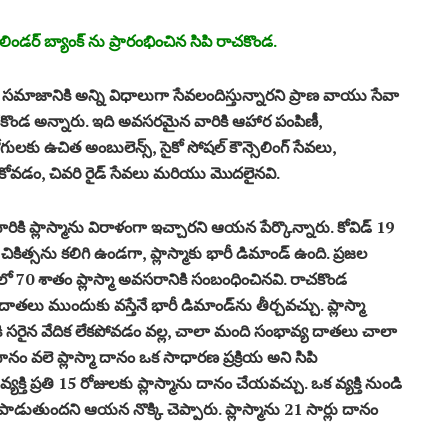
ిలిండర్ బ్యాంక్ ను ప్రారంభించిన సిపి రాచకొండ.
మాజానికి అన్ని విధాలుగా సేవలందిస్తున్నారని ప్రాణ వాయు సేవా
 రాచకొండ అన్నారు. ఇది అవసరమైన వారికి ఆహార పంపిణీ,
ోగులకు ఉచిత అంబులెన్స్, సైకో సోషల్ కౌన్సెలింగ్ సేవలు,
కోవడం, చివరి రైడ్ సేవలు మరియు మొదలైనవి.
ికి ప్లాస్మాను విరాళంగా ఇచ్చారని ఆయన పేర్కొన్నారు. కోవిడ్ 19
 చికిత్సను కలిగి ఉండగా, ప్లాస్మాకు భారీ డిమాండ్ ఉంది. ప్రజల
టిలో 70 శాతం ప్లాస్మా అవసరానికి సంబంధించినవి. రాచకొండ
దాతలు ముందుకు వస్తేనే భారీ డిమాండ్‌ను తీర్చవచ్చు. ప్లాస్మా
కి సరైన వేదిక లేకపోవడం వల్ల, చాలా మంది సంభావ్య దాతలు చాలా
తదానం వలె ప్లాస్మా దానం ఒక సాధారణ ప్రక్రియ అని సిపి
యక్తి ప్రతి 15 రోజులకు ప్లాస్మాను దానం చేయవచ్చు. ఒక వ్యక్తి నుండి
ాపాడుతుందని ఆయన నొక్కి చెప్పారు. ప్లాస్మాను 21 సార్లు దానం