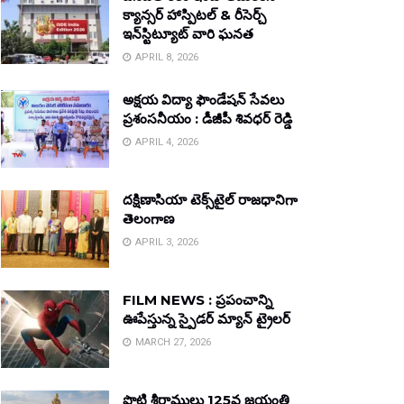
క్యాన్సర్ హాస్పిటల్ & రీసెర్చ్
ఇన్‌స్టిట్యూట్ వారి ఘనత
APRIL 8, 2026
అక్షయ విద్యా ఫౌండేషన్ సేవలు
ప్రశంసనీయం : డీజీపీ శివధర్ రెడ్డి
APRIL 4, 2026
దక్షిణాసియా టెక్స్‌టైల్ రాజధానిగా
తెలంగాణ
APRIL 3, 2026
FILM NEWS : ప్రపంచాన్ని
ఊపేస్తున్న స్పైడర్ మ్యాన్ ట్రైలర్
MARCH 27, 2026
పొట్టి శ్రీరాములు 125వ జయంతి