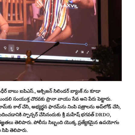
ుధీర్ బాబు ఐపిఎస్., ఆక్సిజన్ సిలిండర్ బ్యాంక్ ను కూడా
ండలి సంయుక్త చొరవకు ప్రానా వాయు సేవ అని పేరు పెట్టారు.
్‌కు కాల్ చేసి, అభ్యర్థన ఫారమ్‌ను నింపి పత్రాలను అప్‌లోడ్ చేసి,
అందించడానికి స్పాన్సర్ చేసినందుకు శ్రీ మహేష్ భగవత్ DRDO,
కృతజ్ఞతలు తెలిపారు. పోలీసు సిబ్బంది యొక్క ప్రత్యేకమైన ఉపయోగం
 సిపి తెలిపారు.