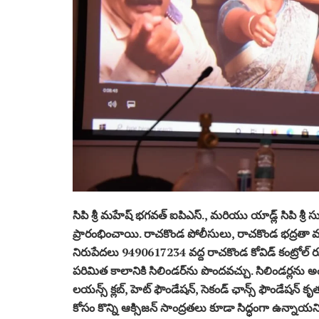
సిపి శ్రీ మహేష్ భగవత్ ఐపిఎస్., మరియు యాడ్ల్ సిపి శ్రీ స
ప్రారంభించాయి. రాచకొండ పోలీసులు, రాచకొండ భద్రతా మ
నిరుపేదలు 9490617234 వద్ద రాచకొండ కోవిడ్ కంట్రోల్ రూమ
పరిమిత కాలానికి సిలిండర్‌ను పొందవచ్చు. సిలిండర్లను 
లయన్స్ క్లబ్, హెట్ ఫౌండేషన్, సెకండ్ ఛాన్స్ ఫౌండేషన్ 
కోసం కొన్ని ఆక్సిజన్ సాంద్రతలు కూడా సిద్ధంగా ఉన్నాయని