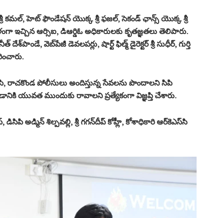
ీ కమల్, హెట్ ఫౌండేషన్ యొక్క శ్రీ ఫజల్, సెకండ్ ఛాన్స్ యొక్క శ్రీ
ాళంగా ఇచ్చిన ఆర్సిఐ, డిఆర్డిఓ అధికారులకు కృతజ్ఞతలు తెలిపారు.
్ దేశ్‌పాండే, వెబ్‌పేజీ డెవలపర్లు, షార్ట్ ఫిల్మ్ డైరెక్టర్ శ్రీ సుధీర్, గుర్తి
రించారు.
సి, రాచకొండ పోలీసులు అందిస్తున్న సేవలను పొందాలని సిపి
యడానికి యువత ముందుకు రావాలని ప్రత్యేకంగా విజ్ఞప్తి చేశారు.
ి అడ్మిన్ శిల్పవల్లి, శ్రీ గగన్‌దీప్ కోహ్లీ, కోశాధికారి ఆర్‌కెఎస్‌సి