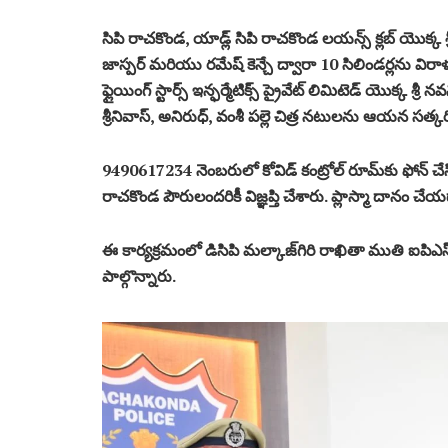
సిపి రాచకొండ, యాడ్ల్ సిపి రాచకొండ లయన్స్ క్లబ్ యొక్క శ్ర
జాస్పర్ మరియు రమేష్ కెన్చే ద్వారా 10 సిలిండర్లను విర
ఫ్లైయింగ్ స్టార్స్ ఇన్ఫర్మేటిక్స్ ప్రైవేట్ లిమిటెడ్ యొక్క శ్రీ నవనీత
శ్రీనివాస్, అనిరుధ్, వంశీ పల్లె చిత్ర నటులను ఆయన సత్క
9490617234 నెంబరులో కోవిడ్ కంట్రోల్ రూమ్‌కు ఫోన్ చే
రాచకొండ పౌరులందరికీ విజ్ఞప్తి చేశారు. ప్లాస్మా దానం చే
ఈ కార్యక్రమంలో డిసిపి మల్కాజ్‌గిరి రాఖితా ముతి ఐపిఎస్, డిసిప
పాల్గొన్నారు.