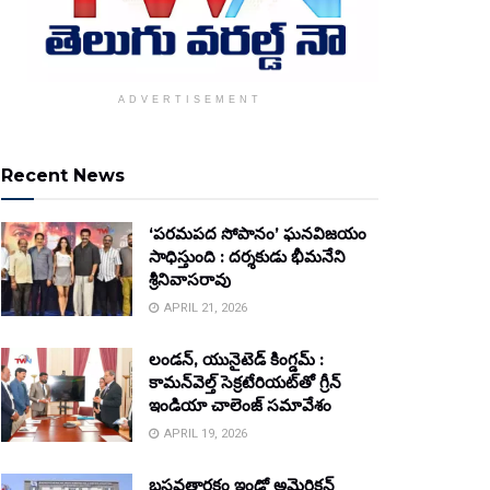
ADVERTISEMENT
Recent News
‘పరమపద సోపానం’ ఘనవిజయం
సాధిస్తుంది : దర్శకుడు భీమనేని
శ్రీనివాసరావు
APRIL 21, 2026
లండన్, యునైటెడ్ కింగ్డమ్ :
కామన్‌వెల్త్ సెక్రటేరియట్‌తో గ్రీన్
ఇండియా చాలెంజ్ సమావేశం
APRIL 19, 2026
బసవతారకం ఇండో అమెరికన్