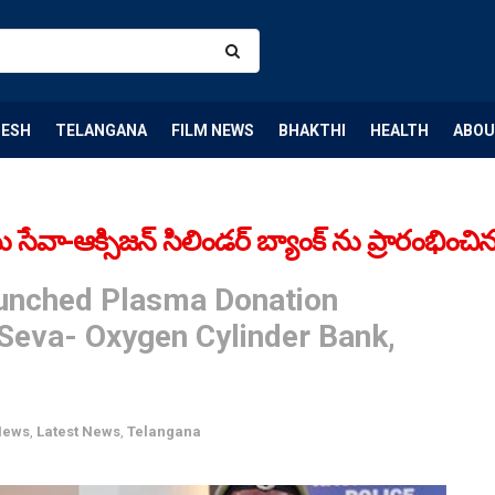
DESH
TELANGANA
FILM NEWS
BHAKTHI
HEALTH
ABOU
ాయు సేవా-ఆక్సిజన్ సిలిండర్ బ్యాంక్ ను ప్రారంభించ
unched Plasma Donation
Seva- Oxygen Cylinder Bank,
News
,
Latest News
,
Telangana