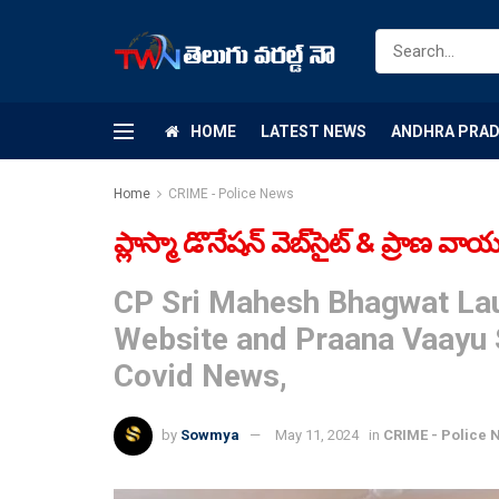
HOME
LATEST NEWS
ANDHRA PRA
Home
CRIME - Police News
ప్లాస్మా డొనేషన్ వెబ్‌సైట్ & ప్రాణ వ
CP Sri Mahesh Bhagwat La
Website and Praana Vaayu 
Covid News,
by
Sowmya
May 11, 2024
in
CRIME - Police 