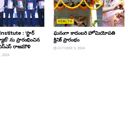
HEALTH
stitute : ‘స్టార్
ఘ‌నంగా కాదంబ‌రి హోమియోపతి
ట్యూట్’ ను ప్రారంభించిన
క్లినిక్ ప్రారంభం
జం ఎస్ఎస్ రాజ‌మౌళి
OCTOBER 5, 2024
 2024