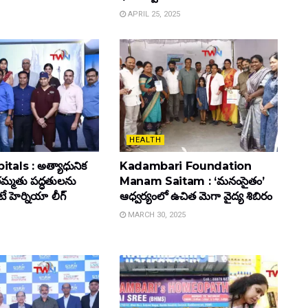
APRIL 25, 2025
HEALTH
tals : అత్యాధునిక
Kadambari Foundation
మ్మతు పద్ధతులను
Manam Saitam : ‘మనంసైతం’
ెటే హెర్నియా లీగ్
ఆధ్వర్యంలో ఉచిత మెగా వైద్య శిబిరం
MARCH 30, 2025