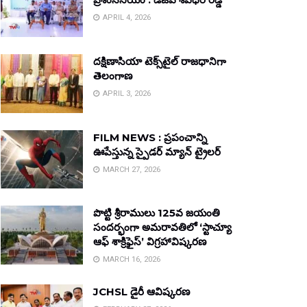
APRIL 4, 2026
దక్షిణాసియా టెక్స్‌టైల్ రాజధానిగా
తెలంగాణ
APRIL 3, 2026
FILM NEWS : ప్రపంచాన్ని
ఊపేస్తున్న స్పైడర్ మ్యాన్ ట్రైలర్
MARCH 27, 2026
పొట్టి శ్రీరాములు 125వ జయంతి
సందర్భంగా అమరావతిలో ‘స్టాచ్యూ
ఆఫ్ శాక్రిఫైస్’ విగ్రహావిష్కరణ
MARCH 16, 2026
JCHSL డైరీ ఆవిష్కరణ