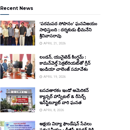
Recent News
‘పరమపద సోపానం’ ఘనవిజయం
సాధిస్తుంది : దర్శకుడు భీమనేని
శ్రీనివాసరావు
APRIL 21, 2026
లండన్, యునైటెడ్ కింగ్డమ్ :
కామన్‌వెల్త్ సెక్రటేరియట్‌తో గ్రీన్
ఇండియా చాలెంజ్ సమావేశం
APRIL 19, 2026
బసవతారకం ఇండో అమెరికన్
క్యాన్సర్ హాస్పిటల్ & రీసెర్చ్
ఇన్‌స్టిట్యూట్ వారి ఘనత
APRIL 8, 2026
అక్షయ విద్యా ఫౌండేషన్ సేవలు
ప్రశంసనీయం : డీజీపీ శివధర్ రెడ్డి