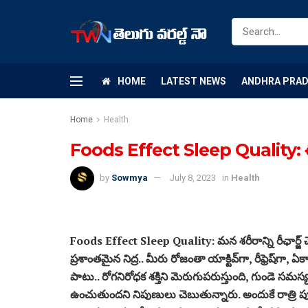
HOME
LATEST NEWS
ANDHRA PRA
Home
Health
Foods Effect Sleep Quality: ఈ ఫు
by
Sowmya
July 8, 2023
in
Health
Foods Effect Sleep Quality: మన శరీరాన్ని రీఛార్జ్‌ చేయ
ప్రశాంతమైన నిద్ర.. మీరు రోజంతా యాక్టివ్‌గా, రీఫ్రెష్‌గ
పాటు.. రోగనిరోధక శక్తిని మెరుగుపరుస్తుంది, గుండె సమస్య
ఉంచుతుందని నిపుణులు చెబుతున్నారు. అందుకే రాత్రి 