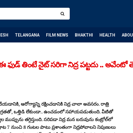
DESH
TELANGANA
FILM NEWS
BHAKTHI
HEALTH
ABOU
డ్ తింటే నైట్ సరిగా నిద్ర పట్టదు .. అవేంటో 
డానికి, ఆరోగ్యాన్ని రక్షించడానికి నిద్ర చాలా అవసరం. రాత్రి
ా, ఏకాగ్రతతో, ఒత్తిడి లేకుండా.. ఉంచడంలో సహాయపడుతుంది. వీటితో
ల ముప్పును తగ్గిస్తుంది. సరిపడా నిద్ర మన బరువును కంట్రోల్‌లో
పూట 7 నుంచి 8 గంటల పాటు ప్రశాంతంగా నిద్రపోవాలని నిపుణులు