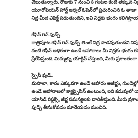
చెబుతున్నారు. రోజుకు 7 నుంచి 8 గంటల కంటే తక్కువ నిద్ర
యూరోపియన్ హార్ట్ జర్నల్ ఓపెన్‌లో ప్రచురించిన ఓ తాజా 
నిద్ర మీద ఎఫెక్ట్‌ పడుతుందిని, ఇవి నిద్రకు భంగం కలిగిస
కేఫిన్‌ రిచ్‌ ఫుడ్స్‌..
​రాత్రిపూట కెఫిన్‌ రిచ్‌ ఫుడ్స్‌ తింటే నిద్ర పాడవుతుందని ని
వంటి కెఫీన్ అధికంగా ఉండే ఆహారాలు మీ నిద్రకు భంగం కలి
ప్రేరేపిస్తుంది. మిమ్మల్ని యాక్టివ్‌ చేస్తుంది, మీరు ప్రశాంత
స్పైసీ ఫుడ్‌..
మసాలా, కారం ఎక్కువగా ఉండే ఆహారం అజీర్ణం, గుండెల్లో 
ఉండే ఆహారాలలో క్యాప్సైసిన్ ఉంటుంది, ఇది కడుపులో యాసిడ్
యాసిడ్ రిఫ్లక్స్, జీర్ణ సమస్యలకు దారితీస్తుంది. మీరు ప్
ఫుడ్స్ తీసుకోవడం మానేయడం మంచిది.