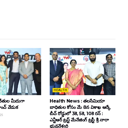
HEALTH
ేతుల మీదుగా
Health News : తలసేమియా
ాంచ్ వేడుక
బాధితుల కోసం మే 8న విశాఖ ఆర్కే
బీచ్‌ రోడ్డులో 3కె, 5కె, 10కె రన్‌ :
25
ఎన్టీఆర్‌ ట్రస్ట్‌ మేనేజింగ్‌ ట్రస్టీ శ్రీ నారా
భువనేశ్వరి