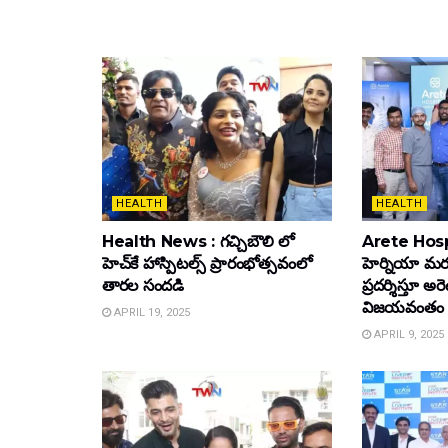
HEALTH
HEALTH
Health News : గచ్చిబౌలి లో
Arete Hospi
హెచ్‌కే హాస్పిటల్స్ ప్రారంభోత్సవంలో
హెర్నియా మర
తారల సందడి
ప్రదర్శిస్తూ అర
విజయవంతం
APRIL 19, 2025
APRIL 9, 2025