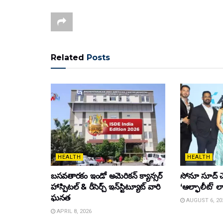
Related
Posts
HEALTH
HEALTH
బసవతారకం ఇండో అమెరికన్ క్యాన్సర్
సోనూ సూద్ చ
హాస్పిటల్ & రీసెర్చ్ ఇన్‌స్టిట్యూట్ వారి
‘ఆల్ఫాలీట్’ ల
ఘనత
AUGUST 6, 20
APRIL 8, 2026