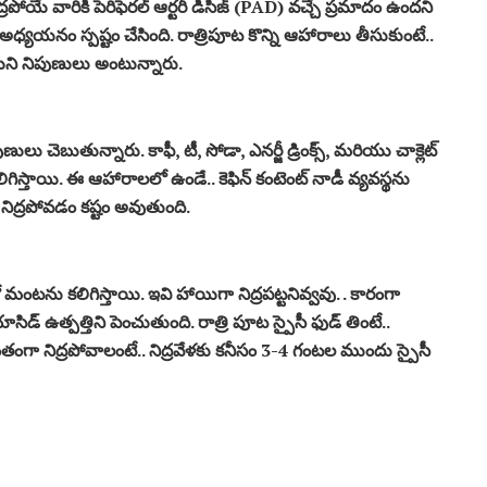
పోయే వారికి పెరిఫెరల్ ఆర్టరీ డిసీజ్ (PAD) వచ్చే ప్రమాదం ఉందని
అధ్యయనం స్పష్టం చేసింది. రాత్రిపూట కొన్ని ఆహారాలు తీసుకుంటే..
్తాయని నిపుణులు అంటున్నారు.
పుణులు చెబుతున్నారు. కాఫీ, టీ, సోడా, ఎనర్జీ డ్రింక్స్, మరియు చాక్లెట్
గిస్తాయి. ఈ ఆహారాలలో ఉండే.. కెఫిన్ కంటెంట్ నాడీ వ్యవస్థను
ంగా నిద్రపోవడం కష్టం అవుతుంది. ​
మంటను కలిగిస్తాయి. ఇవి హాయిగా నిద్రపట్టనివ్వవు. . కారంగా
‌ ఉత్పత్తిని పెంచుతుంది. రాత్రి పూట స్పైసీ ఫుడ్‌ తింటే..
రశాంతంగా నిద్రపోవాలంటే.. నిద్రవేళకు కనీసం 3-4 గంటల ముందు స్పైసీ