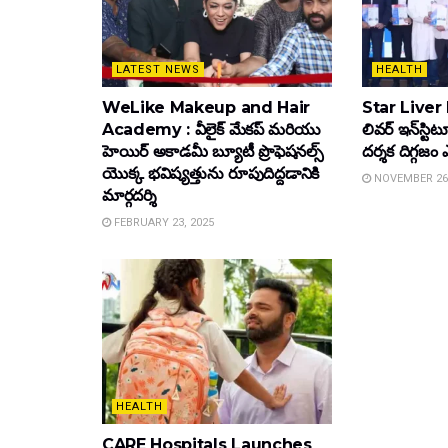
LATEST NEWS
HEALTH
WeLike Makeup and Hair
Star Liver In
Academy : వీలైక్ మేకప్ మరియు
లివర్ ఇన్‌స్టి
హెయిర్ అకాడమీ బ్యూటీ ప్రొఫెషనల్స్
ద‌ర్శ‌క దిగ్గ‌
యొక్క భవిష్యత్తును రూపుదిద్దడానికి
NOVEMBER 26,
మార్గదర్శి
FEBRUARY 23, 2025
HEALTH
CARE Hospitals Launches