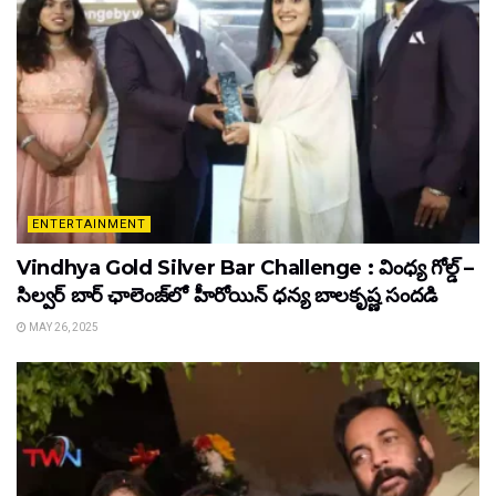
ENTERTAINMENT
Vindhya Gold Silver Bar Challenge : వింధ్య గోల్డ్ –
సిల్వర్ బార్ ఛాలెంజ్‌లో హీరోయిన్ ధ‌న్య బాల‌కృష్ణ‌ సందడి
MAY 26, 2025