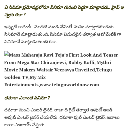
ఏ సినిమా ప్రమోష‌న్లలోనూ సినిమా గురించి పెద్దగా మాట్లాడ‌రు.. హైప్ ఇ
వ్వరు కదా ?
ఇప్పుడే కాదండీ.. మొదటి నుండి నేనింతే. మనం మాట్లాడకూడదు..
సినిమానే మాట్లాడుతుంది. సినిమా విడుదలైన తర్వాత ఆటోమేటిక్ గా
సినిమానే మాట్లాడుతుంది కదా.
ధమాకా ఎలాంటి సినిమా ?
ధమాకా మంచి ఎంటర్ టైనర్. రాజా ది గ్రేట్ తర్వాత అవుట్ అండ్
అవుట్ ఎంటర్ టైనర్ చేయలేదు. ధమాకా ఫుల్ ఎంటర్ టైనర్. జనాలు
బాగా ఎంజాయ్ చేస్తారు.