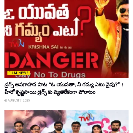
FILM NEWS
డ్రగ్స్ అవగాహన పాట “ఓ యువతా, నీ గమ్య ఎటు వైపు?” :
హీరో కృష్ణసాయి డ్రగ్స్ కు వ్యతిరేకంగా పోరాటం
AUGUST 7, 2025