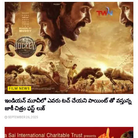
FILM NEWS
ఇండియన్ మూవీలో ఎవరు టచ్ చేయని పాయింట్ తో వస్తున్న
జాకీ చిత్రం ఫస్ట్ లుక్
SEPTEMBER 26, 2025