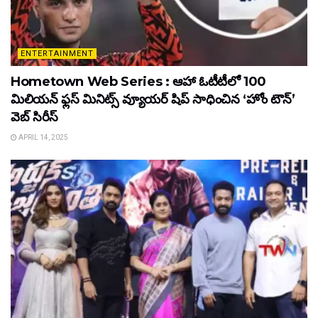
ENTERTAINMENT
Hometown Web Series : ఆహా ఓటీటీలో 100
మిలియన్ ఫ్లస్ మినిట్స్ వ్యూయర్ షిప్ సాధించిన ‘హోం టౌన్’
వెబ్ సిరీస్
APRIL 14, 2025