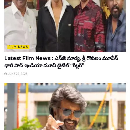
FILM NEWS
Latest Film News : ఎస్‌జె సూర్య, శ్రీ గొకులం మూవీస్‌
భారీ పాన్‌ ఇండియా మూవీ టైటిల్ “కిల్లర్”
JUNE 27, 2025