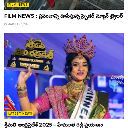
FILM NEWS
FILM NEWS : ప్రపంచాన్ని ఊపేస్తున్న స్పైడర్ మ్యాన్ ట్రైలర్
MARCH 27, 2026
LATEST NEWS
శ్రీమతి ఆంధ్రప్రదేశ్ 2025 – హేమలత రెడ్డి ప్రయాణం