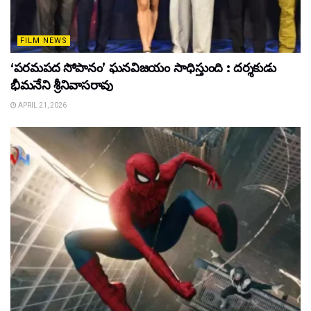
FILM NEWS
‘పరమపద సోపానం’ ఘనవిజయం సాధిస్తుంది : దర్శకుడు
భీమనేని శ్రీనివాసరావు
APRIL 21, 2026