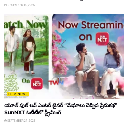
DECEMBER 14, 2025
FILM NEWS
యూత్ ఫుల్ లవ్ ఎంటర్ టైనర్ “మేఘాలు చెప్పిన ప్రేమకథ”
SunNXT ఓటీటీలో స్ట్రీమింగ్
SEPTEMBER 27, 2025