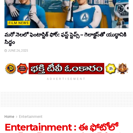
FILM NEWS
మరో నెలలో ఫెంటాస్టిక్ ఫోర్: ఫస్ట్ స్టెప్స్ – గెలాక్టస్‌తో యుద్ధానికి
సిద్ధం
JUNE 26, 2025
ADVERTISEMENT
Home
Entertainment
Entertainment : ఈ ఫోటోలో