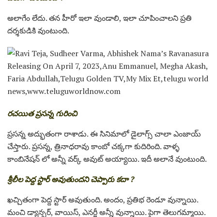
అలాగేం లేదు. తన హీరో ఇలా వుండాలి, ఇలా చూపించాలని ప్రతి
దర్శకుడికి వుంటుంది.
రచయిత ప్రసన్న గురించి
ప్రసన్న అద్భుతంగా రాశాడు. ఈ సినిమాలో డైలాగ్స్ చాలా ఎంజాయ్
చేస్తారు. ప్రసన్న, త్రినాధరావు కాంబో చక్కగా కుదిరింది. వాళ్ళ
కాంబినేషన్ లో అన్నీ వర్క్ అవుట్ అయ్యాయి. ఇదీ అలానే వుంటుంది.
శ్రీలీల పెద్ద స్టార్ అవుతుందని చెప్పారు కదా ?
ఖచ్చితంగా పెద్ద స్టార్ అవుతుంది. అందం, ప్రతిభ రెండూ వున్నాయి.
మంచి డ్యాన్సర్, వాయిస్, ఎనర్జీ అన్నీ వున్నాయి. పైగా తెలుగమ్మాయి.