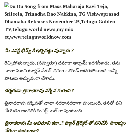
మీ ఎనర్జీ భీమ్స్ కి ఇచ్చినట్లు వున్నారు ?
రెచ్చిపోతున్నాడు. (నవ్వుతూ) ధమాకా ఆల్బమ్ ఇరగదీశాడు. తను
చాలా మంచి ట్యూన్ మేకర్. ధమాకా సౌండ్ అదిరిపోయింది. అన్నీ
పాటలు అద్భుతంగా చేశాడు.
దర్శకుడు త్రినాధరావు నక్కిన గురించి ?
త్రినాథరావు నక్కినతో చాలా సరదాసరదాగా వుంటుంది. తనతో పని
చేయడం అందరికీ కంఫర్ట్ బుల్ గా వుంటుంది.
త్రినాథ‌రావు మీ అభిమాని క‌దా..? ఫ్యాన్ డైరెక్టర్ తో పనిచేసే సౌల‌భ్యం
వేరుగా ఉంటుందా?