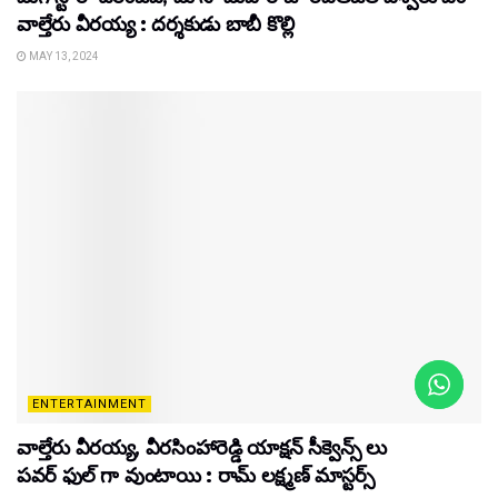
వాల్తేరు వీరయ్య : దర్శకుడు బాబీ కొల్లి
MAY 13, 2024
ENTERTAINMENT
వాల్తేరు వీరయ్య, వీరసింహారెడ్డి యాక్షన్ సీక్వెన్స్ లు
పవర్ ఫుల్ గా వుంటాయి : రామ్ లక్ష్మణ్ మాస్టర్స్