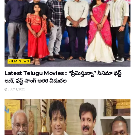
FILM NEWS
Latest Telugu Movies : “ప్రేమిస్తున్నా” సినిమా ఫస్ట్
లుక్, ఫస్ట్ సాంగ్ అరెరె విడుదల
JULY 1, 2025