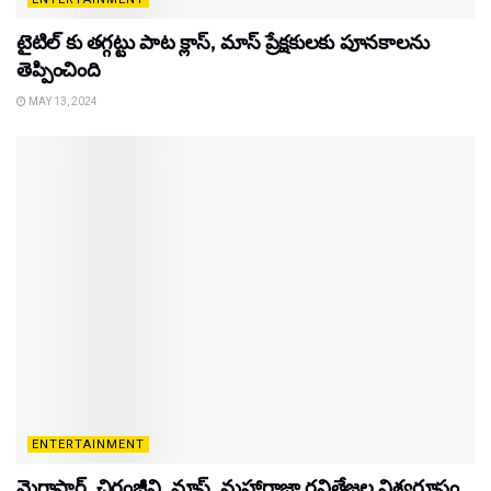
టైటిల్‌ కు తగ్గట్టు పాట క్లాస్, మాస్ ప్రేక్షకులకు పూనకాలను
తెప్పించింది
MAY 13, 2024
ENTERTAINMENT
మెగాస్టార్ చిరంజీవి, మాస్ మహారాజా రవితేజల విశ్వరూపం