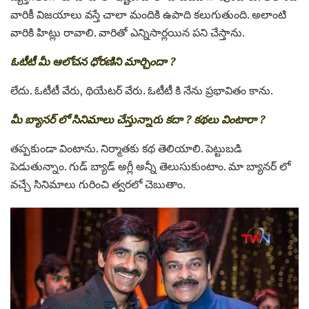
వారికీ విజయాలు వస్తే చాలా మందికి ఉపాది కలుగుతుంది. అలాంటి
వారికి హిట్లు రావాలి. వారితో ఎన్నిసార్లయిన పని చేస్తాను.
ఓటీటీ మీ ఆలోచన ధోరణిని మార్చిందా ?
లేదు. ఓటీటీ వేరు, థియేటర్ వేరు. ఓటీటీ కి నేను ప్రభావితం కాను.
మీ బ్యానర్ లో సినిమాలు చేస్తున్నారు కదా ? కథలు వింటారా ?
తప్పకుండా వింటాను. నిర్మాతకు కథ తెలియాలి. పెట్టుబడి
పెడుతున్నాం. గుడ్ బ్యాడ్ అగ్లీ అన్నీ తెలుసుకుంటాం. మా బ్యానర్ లో
వచ్చే సినిమాలు గురించి త్వరలో చెబుతాం.