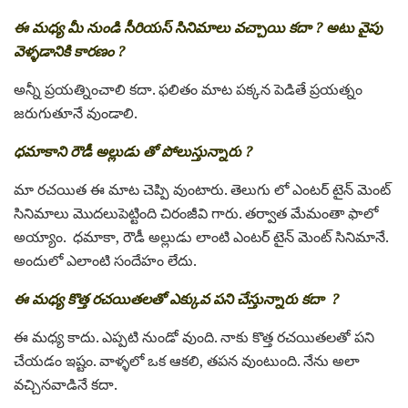
ఈ మధ్య మీ నుండి సీరియస్ సినిమాలు వచ్చాయి కదా ? అటు వైపు
వెళ్ళడానికి కారణం ?
అన్నీ ప్రయత్నించాలి కదా. ఫలితం మాట పక్కన పెడితే ప్రయత్నం
జరుగుతూనే వుండాలి.
ధమాకాని రౌడీ అల్లుడు తో పోలుస్తున్నారు ?
మా రచయిత ఈ మాట చెప్పి వుంటారు. తెలుగు లో ఎంటర్ టైన్ మెంట్
సినిమాలు మొదలుపెట్టింది చిరంజీవి గారు. తర్వాత మేమంతా ఫాలో
అయ్యాం. ధమాకా, రౌడీ అల్లుడు లాంటి ఎంటర్ టైన్ మెంట్ సినిమానే.
అందులో ఎలాంటి సందేహం లేదు.
ఈ మధ్య కొత్త రచయితలతో ఎక్కువ పని చేస్తున్నారు కదా ?
ఈ మధ్య కాదు. ఎప్పటి నుండో వుంది. నాకు కొత్త రచయితలతో పని
చేయడం ఇష్టం. వాళ్ళలో ఒక ఆకలి, తపన వుంటుంది. నేను అలా
వచ్చినవాడినే కదా.