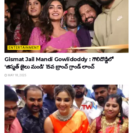
ENTERTAINMENT
Gismat Jail Mandi Gowlidoddy : గౌలిదొడ్డిలో
‘జిస్మత్ జైలు మండి’ 15వ బ్రాంచ్ గ్రాండ్ లాంచ్
MAY 18, 2025