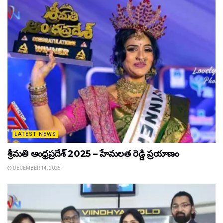
LATEST NEWS
శ్రీమతి ఆంధ్రప్రదేశ్ 2025 – హేమలత రెడ్డి ప్రయాణం
DECEMBER 14, 2025