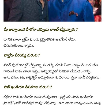
మీ అబ్బాయిని హీరోగా ఎప్పుడు లాంచ్ చేస్తున్నారు ?
దానికి చాలా టైమ్ వుంది. ప్రస్తుతానికి ఆలోచనే లేదు.
చదువుకుంటున్నాడు.
వాల్తేరు వీరయ్య గురించి ?
పవర్ ఫుల్ కారెక్టర్ చేస్తున్నా. పండక్కి చూసి మీరు చెప్పండి. చిరంజీవి
గారంటే నాకు చాలా ఇష్టం. అన్నయ్యతో సినిమా చేయడం గొప్ప
అనుభవం. కథ, క్యారెక్టర్ అద్భుతంగా కుదిరాయి. పైగా బాబీ దర్శకుడు.
పాన్ ఇండియా సినిమాల గురించి ?
కథలో పాన్ ఇండియా కంటెంట్ వుండాలి. ప్రస్తుతం పాన్ ఇండియా
ప్రాజెక్ట్ ‘టైగర్ నాగేశ్వర రావు’ చేస్తున్నా . అది చాలా బావుంటుంది. అన్ని