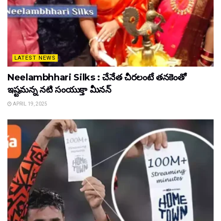
LATEST NEWS
Neelambhhari Silks : చేనేత చీరలంటే తనకెంతో
ఇష్టమన్న నటి సంయుక్తా మీనన్‌
APRIL 19, 2025