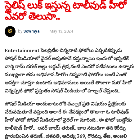
స్టైలిష్ లుక్ ఇస్తున్న టాలీవుడ్ హీరో
ఎవరో తెలుసా..
by
Sowmya
May 13, 2024
Entertainment సెలబ్రిటీల చిన్ననాటి ఫోటోలు ఎప్పటికప్పుడు
సోషల్ మీడియాలో వైరల్ అవుతూనే వస్తున్నాయి ఇందులో ఇప్పటికే
చార్మి రామ్ చరణ్ అల్లు అర్జున్ త్రిష వంటి ఎందరో నటీనటులు ఉన్నారు
ముఖ్యంగా తమ అభిమాన హీరోల చిన్ననాటి ఫోటోలు అంటే ఎంతో
ఆసక్తిగా చూస్తూ ఉంటారు అభిమానులు అయితే తాజాగా మరో హీరో
చిన్నప్పటి ఫోటో ప్రస్తుతం సోషల్ మీడియాలో హల్చల్ చేస్తుంది..
సోషల్ మీడియా అందుబాటులోకి వచ్చాక ప్రతి విషయం ప్రేక్షకులకు
చేరువవుతూనే వస్తుంది అలాగే ఈ నేపథ్యంలో తాజాగా ఓ టాలీవుడ్
హీరో ఫోటో సోషల్ మీడియాలో వైరల్ గా మారింది.. ఈ ఫోటో బుడ్డోడు
టాలీవుడ్ హీరో.. లవర్ బాయ్ తరుణ్.. బాల నటుడిగా తన కెరీర్ను
ప్రారంభించిన తరుణ్.. దళపతి, ఆదిత్య 369, గౌరమ్మ, తేజ, అంజలి