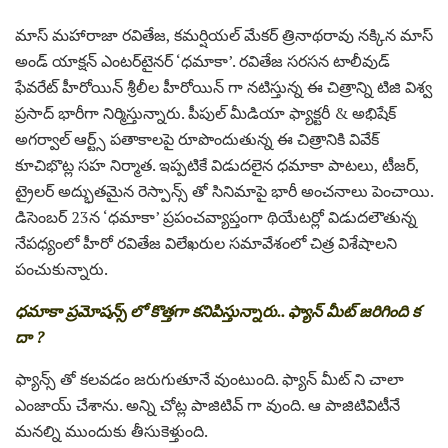
మాస్ మహారాజా రవితేజ, కమర్షియల్ మేకర్ త్రినాథరావు నక్కిన మాస్
అండ్ యాక్షన్ ఎంటర్‌టైనర్ ‘ధమాకా’. రవితేజ సరసన టాలీవుడ్
ఫేవరేట్ హీరోయిన్ శ్రీలీల హీరోయిన్ గా నటిస్తున్న ఈ చిత్రాన్ని టిజి విశ్వ
ప్రసాద్ భారీగా నిర్మిస్తున్నారు. పీపుల్ మీడియా ఫ్యాక్టరీ & అభిషేక్
అగర్వాల్ ఆర్ట్స్ పతాకాలపై రూపొందుతున్న ఈ చిత్రానికి వివేక్
కూచిభొట్ల సహ నిర్మాత. ఇప్పటికే విడుదలైన ధమాకా పాటలు, టీజర్,
ట్రైలర్ అద్భుతమైన రెస్పాన్స్ తో సినిమాపై భారీ అంచనాలు పెంచాయి.
డిసెంబర్ 23న ‘ధమాకా’ ప్రపంచవ్యాప్తంగా థియేటర్లో విడుదలౌతున్న
నేపధ్యంలో హీరో రవితేజ విలేఖరుల సమావేశంలో చిత్ర విశేషాలని
పంచుకున్నారు.
ధమాకా ప్రమోషన్స్ లో కొత్తగా కనిపిస్తున్నారు.. ఫ్యాన్ మీట్ జరిగింది క
దా ?
ఫ్యాన్స్ తో కలవడం జరుగుతూనే వుంటుంది. ఫ్యాన్ మీట్ ని చాలా
ఎంజాయ్ చేశాను. అన్ని చోట్ల పాజిటివ్ గా వుంది. ఆ పాజిటివిటీనే
మనల్ని ముందుకు తీసుకెళ్తుంది.