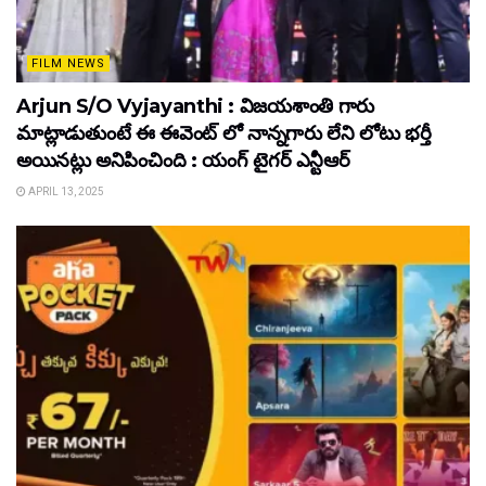
FILM NEWS
Arjun S/O Vyjayanthi : విజయశాంతి గారు
మాట్లాడుతుంటే ఈ ఈవెంట్ లో నాన్నగారు లేని లోటు భర్తీ
అయినట్లు అనిపించింది : యంగ్ టైగర్ ఎన్టీఆర్
APRIL 13, 2025