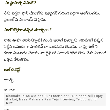
మీ ప్లానింగ్స్ ఏమిటి ?
నేను పెద్దగా ప్లాన్ చేసుకోను. ఫ్యూచర్ గురించి పెద్దగా ఆలోచించను.
ప్రజంట్ ని ఎంజాయ్ చేస్తాను.
మీలో కొత్తగా వచ్చిన మార్పులు ?
నాకు ఊహ తెలిసినప్పటికీ నుండి ఇలానే వున్నాను. నెగిటివిటీ పక్కన
పెట్టేసి ఆనందంగా పాజిటివ్ గా ఉండటమే తెలుసు. నా స్ట్రగుల్ ని
కూడా ఎంజాయ్ చేశాను. నా లైఫ్ లో ఎలాంటి రిగ్రేట్ లేదు. నేను ఎలాంటి
ఒత్తిడి తీసుకొను.
ఆల్ ది బెస్ట్
థాంక్స్
Source:
Dhamaka is An Out and Out Entertainer.. Audience Will Enjoy
it a Lot, Mass Maharaja Ravi Teja Interview, Telugu World
Now
Via: