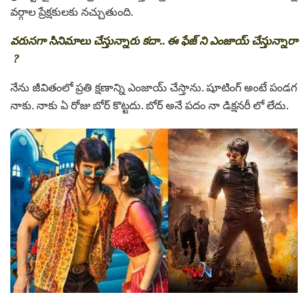
వర్గాల ప్రేక్షకులకు నచ్చుతుంది.
వరుసగా సినిమాలు చేస్తున్నారు కదా.. ఈ ఫేజ్ ని ఎంజాయ్ చేస్తున్నారా
?
నేను జీవితంలో ప్రతి క్షణాన్ని ఎంజాయ్ చేస్తాను. షూటింగ్ అంటే పండగ
నాకు. నాకు ఏ రోజు బోర్ కొట్టదు. బోర్ అనే పదం నా డిక్షనరీ లో లేదు.