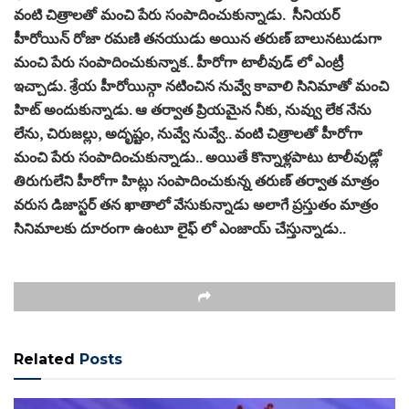
వంటి చిత్రాలతో మంచి పేరు సంపాదించుకున్నాడు. సీనియర్
హీరోయిన్ రోజా రమణి తనయుడు అయిన తరుణ్ బాలునటుడుగా
మంచి పేరు సంపాదించుకున్నాక.. హీరోగా టాలీవుడ్ లో ఎంట్రీ
ఇచ్చాడు. శ్రేయ హీరోయిన్గా నటించిన నువ్వే కావాలి సినిమాతో మంచి
హిట్ అందుకున్నాడు. ఆ తర్వాత ప్రియమైన నీకు, నువ్వు లేక నేను
లేను, చిరుజల్లు, అదృష్టం, నువ్వే నువ్వే.. వంటి చిత్రాలతో హీరోగా
మంచి పేరు సంపాదించుకున్నాడు.. అయితే కొన్నాళ్లపాటు టాలీవుడ్లో
తిరుగులేని హీరోగా హిట్లు సంపాదించుకున్న తరుణ్ తర్వాత మాత్రం
వరుస డిజాస్టర్ తన ఖాతాలో వేసుకున్నాడు అలాగే ప్రస్తుతం మాత్రం
సినిమాలకు దూరంగా ఉంటూ లైఫ్ లో ఎంజాయ్ చేస్తున్నాడు..
Related
Posts