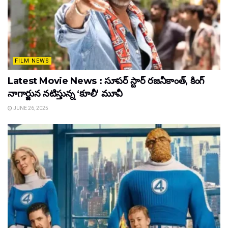
FILM NEWS
Latest Movie News : సూపర్ స్టార్ రజనీకాంత్, కింగ్
నాగార్జున నటిస్తున్న ‘కూలీ’ మూవీ
JUNE 26, 2025