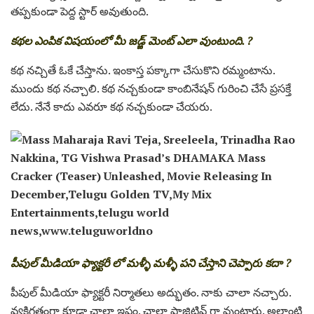
తప్పకుండా పెద్ద స్టార్ అవుతుంది.
కథల ఎంపిక విషయంలో మీ జడ్జ్ మెంట్ ఎలా వుంటుంది. ?
కథ నచ్చితే ఓకే చేస్తాను. ఇంకాస్త పక్కాగా చేసుకొని రమ్మంటాను.
ముందు కథ నచ్చాలి. కథ నచ్చకుండా కాంబినేషన్ గురించి చేసే ప్రసక్తే
లేదు. నేనే కాదు ఎవరూ కథ నచ్చకుండా చేయరు.
పీపుల్ మీడియా ఫ్యాక్టరీ లో మళ్ళీ మళ్ళీ పని చేస్తాని చెప్పారు కదా ?
పీపుల్ మీడియా ఫ్యాక్టరీ నిర్మాతలు అద్భుతం. నాకు చాలా నచ్చారు.
వ్యక్తిగతంగా కూడా చాలా ఇష్టం. చాలా పాజిటివ్ గా వుంటారు. అలాంటి