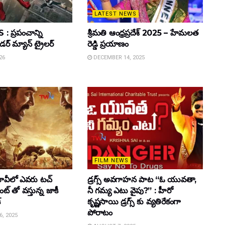
LATEST NEWS
 ప్రపంచాన్ని
శ్రీమతి ఆంధ్రప్రదేశ్ 2025 – హేమలత
ైడర్ మ్యాన్ ట్రైలర్
రెడ్డి ప్రయాణం
26
DECEMBER 14, 2025
FILM NEWS
వీలో ఎవరు టచ్
డ్రగ్స్ అవగాహన పాట “ఓ యువతా,
్ తో వస్తున్న జాకీ
నీ గమ్య ఎటు వైపు?” : హీరో
్
కృష్ణసాయి డ్రగ్స్ కు వ్యతిరేకంగా
పోరాటం
, 2025