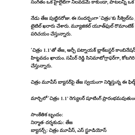
సంగీతం ఒక హైలైట్‌గా నిలవ‌డ‌మే కాకుండా, పాట‌ల‌న్నీ ఒక సె
నేడు తేజ పుట్టిన‌రోజు. ఈ సంద‌ర్భంగా ‘చిత్రం’కు సీక్వెల్‌న
టైటిల్ ఖ‌రారు చేశారు. మ్యూజికల్ యూత్‌ఫుల్ రొమాంటిక్
ప‌రిచ‌యం చేస్తున్నారు.
‘చిత్రం 1.1’తో తేజ‌, ఆర్పీ ప‌ట్నాయ‌క్ బ్లాక్‌బ‌స్ట‌ర్ కాంబినేష‌
హిట్ట‌వ‌డం ఖాయం. స‌మీర్ రెడ్డి సినిమాటోగ్రాఫ‌ర్‌గా, కోట‌గిరి 
చేస్తున్నారు.
చిత్రం మూవీస్ బ్యాన‌ర్‌పై తేజ స్వ‌యంగా నిర్మిస్తున్న ఈ ఫిల
మార్చిలో ‘చిత్రం 1.1’ రెగ్యుల‌ర్ షూటింగ్ ప్రారంభ‌మ‌వుతుంది.
సాంకేతిక బృందం:
నిర్మాత‌-ద‌ర్శ‌కుడు: తేజ‌
బ్యాన‌ర్స్‌: చిత్రం మూవీస్‌, ఎస్ స్టూడియోస్‌