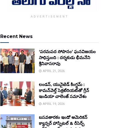
ADVERTISEMENT
Recent News
‘పరమపద సోపానం’ ఘనవిజయం
సాధిస్తుంది : దర్శకుడు భీమనేని
శ్రీనివాసరావు
APRIL 21, 2026
లండన్, యునైటెడ్ కింగ్డమ్ :
కామన్‌వెల్త్ సెక్రటేరియట్‌తో గ్రీన్
ఇండియా చాలెంజ్ సమావేశం
APRIL 19, 2026
బసవతారకం ఇండో అమెరికన్
క్యాన్సర్ హాస్పిటల్ & రీసెర్చ్