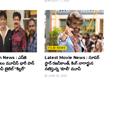
AUGUST 7, 2025
FILM NEWS
 News : ఎస్‌జె
Latest Movie News : సూపర్
కులం మూవీస్‌ భారీ పాన్‌
స్టార్ రజనీకాంత్, కింగ్ నాగార్జున
ైటిల్ “కిల్లర్”
నటిస్తున్న ‘కూలీ’ మూవీ
JUNE 26, 2025