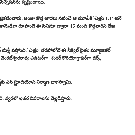
న్సేష‌న్‌ను సృష్టించాయి.
ు ప్ర‌క‌టించారు. అంతా కొత్త తార‌లు న‌టించే ఆ మూవీకి ‘చిత్రం 1.1’ అనే
 కామెడీగా రూపొందే ఈ సినిమా ద్వారా 45 మంది కొత్త‌వారిని తేజ
న్ మ‌ళ్లీ వ‌స్తోంది. ‘చిత్రం’ త‌ర‌హాలోనే ఈ సీక్వెల్ సైతం మ్యూజిక‌ల్
వెంక‌టేశ్వ‌ర‌రావు ఎడిట‌ర్‌గా, శంక‌ర్ కొరియోగ్రాఫ‌ర్‌గా వ‌ర్క్
్మ్‌కు ఎస్ స్టూడియోస్ నిర్మాణ భాగ‌స్వామి.
 త్వ‌ర‌లో ఇత‌ర వివ‌రాల‌ను వెల్ల‌డిస్తారు.