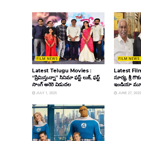
FILM NEWS
FILM NEWS
Latest Telugu Movies :
Latest Film
“ప్రేమిస్తున్నా” సినిమా ఫస్ట్ లుక్, ఫస్ట్
సూర్య, శ్రీ గొ
సాంగ్ అరెరె విడుదల
ఇండియా మూవీ ట
JULY 1, 2025
JUNE 27, 2025