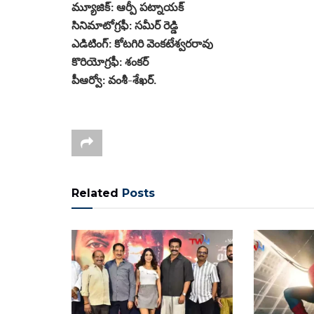
మ్యూజిక్‌: ఆర్పీ ప‌ట్నాయ‌క్‌
సినిమాటోగ్ర‌ఫీ: స‌మీర్ రెడ్డి
ఎడిటింగ్‌‌: కోట‌గిరి వెంక‌టేశ్వ‌ర‌రావు
కొరియోగ్ర‌ఫీ: శ‌ంక‌ర్‌
పీఆర్వో: వ‌ంశీ-శేఖ‌ర్.
Related
Posts