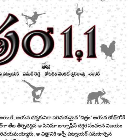
రు. అయితే, ఆయ‌న ద‌ర్శ‌కునిగా ప‌రిచ‌య‌మైన ‘చిత్రం’ ఆయ‌న కెరీర్‌లోనే
ర్‌గా తేజ తీర్చిదిద్దిన ఆ సినిమా బాక్సాఫీస్ ద‌గ్గ‌ర సంచ‌ల‌న విజ‌యం
‌రిచ‌య‌మ‌య్యారు. ఆ చిత్రానికి ఆర్పీ ప‌ట్నాయ‌క్ స‌మ‌కూర్చిన