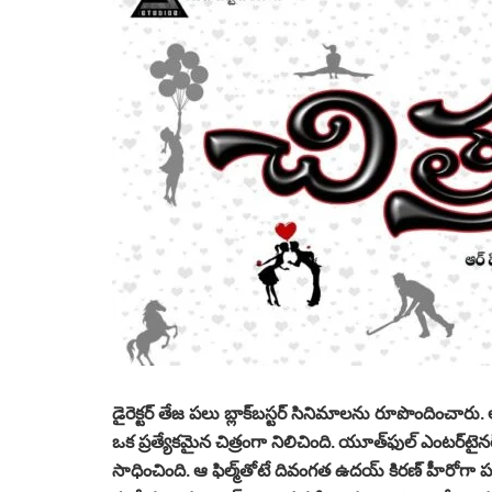
డైరెక్ట‌ర్ తేజ ప‌లు బ్లాక్‌బ‌స్ట‌ర్ సినిమాల‌ను రూపొందించా
ఒక ప్ర‌త్యేక‌మైన చిత్రంగా నిలిచింది. యూత్‌ఫుల్ ఎంట‌ర్‌టైన‌
సాధించింది. ఆ ఫిల్మ్‌తోటే దివంగ‌త ఉద‌య్ కిర‌ణ్ హీరోగా ప