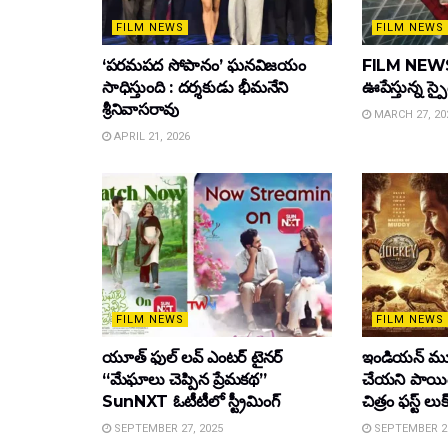
FILM NEWS
FILM NEWS
‘పరమపద సోపానం’ ఘనవిజయం
FILM NEWS :
సాధిస్తుంది : దర్శకుడు భీమనేని
ఊపేస్తున్న స్ప
శ్రీనివాసరావు
MARCH 27, 20
APRIL 21, 2026
FILM NEWS
FILM NEWS
యూత్ ఫుల్ లవ్ ఎంటర్ టైనర్
ఇండియన్ మూ
“మేఘాలు చెప్పిన ప్రేమకథ”
చేయని పాయింట
SunNXT ఓటీటీలో స్ట్రీమింగ్
చిత్రం ఫస్ట్ లుక
SEPTEMBER 27, 2025
SEPTEMBER 26