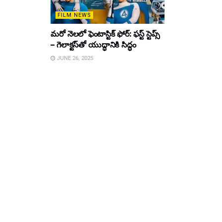
FILM NEWS
మరో నెలలో ఫెంటాస్టిక్ ఫోర్: ఫస్ట్ స్టెప్స్
– గెలాక్టస్‌తో యుద్ధానికి సిద్ధం
JUNE 26, 2025