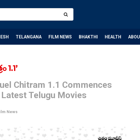
DESH
TELANGANA
FILM NEWS
BHAKTHI
HEALTH
ABOU
్రం 1.1’
equel Chitram 1.1 Commences
 Latest Telugu Movies
ilm News