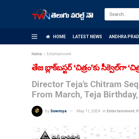
HOME
LATEST NEWS
ANDHRA PRA
Home
Entertainment
తేజ బ్లాక్‌బస్ట‌ర్‌ ‘చిత్రం’కు సీక్వెల్‌గా ‘చిత
Director Teja’s Chitram S
From March, Teja Birthday,
by
Sowmya
May 11, 2024
in
Entertainment
,
F