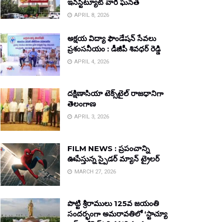
ఇన్‌స్టిట్యూట్ వారి ఘనత
APRIL 8, 2026
అక్షయ విద్యా ఫౌండేషన్ సేవలు
ప్రశంసనీయం : డీజీపీ శివధర్ రెడ్డి
APRIL 4, 2026
దక్షిణాసియా టెక్స్‌టైల్ రాజధానిగా
తెలంగాణ
APRIL 3, 2026
FILM NEWS : ప్రపంచాన్ని
ఊపేస్తున్న స్పైడర్ మ్యాన్ ట్రైలర్
MARCH 27, 2026
పొట్టి శ్రీరాములు 125వ జయంతి
సందర్భంగా అమరావతిలో ‘స్టాచ్యూ