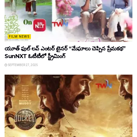
FILM NEWS
యూత్ ఫుల్ లవ్ ఎంటర్ టైనర్ “మేఘాలు చెప్పిన ప్రేమకథ”
SunNXT ఓటీటీలో స్ట్రీమింగ్
SEPTEMBER 27, 2025