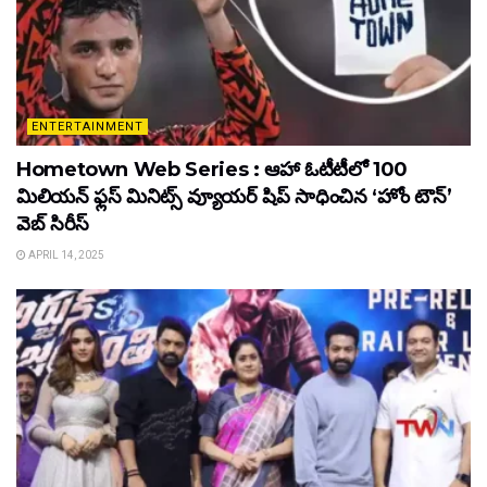
ENTERTAINMENT
Hometown Web Series : ఆహా ఓటీటీలో 100
మిలియన్ ఫ్లస్ మినిట్స్ వ్యూయర్ షిప్ సాధించిన ‘హోం టౌన్’
వెబ్ సిరీస్
APRIL 14, 2025