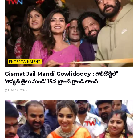
ENTERTAINMENT
Gismat Jail Mandi Gowlidoddy : గౌలిదొడ్డిలో
‘జిస్మత్ జైలు మండి’ 15వ బ్రాంచ్ గ్రాండ్ లాంచ్
MAY 18, 2025