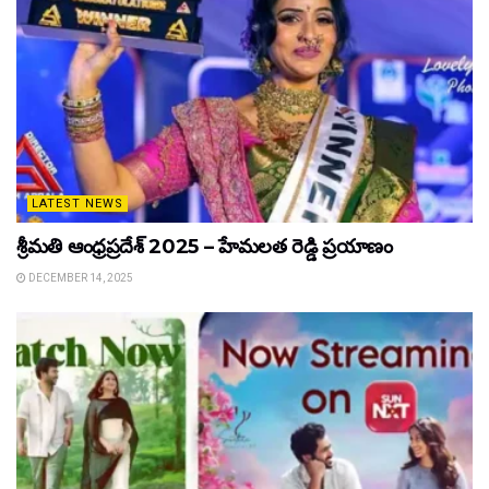
LATEST NEWS
శ్రీమతి ఆంధ్రప్రదేశ్ 2025 – హేమలత రెడ్డి ప్రయాణం
DECEMBER 14, 2025