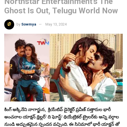
Northstar Entertainment’s The
Ghost Is Out, Telugu World Now
by
Sowmya
May 13, 2024
కింగ్ అక్కినేని నాగార్జున, క్రియేటివ్ డైరెక్టర్ ప్రవీణ్ సత్తారుల భారీ
అంచనాల యాక్షన్ థ్రిల్లర్’ ది ఘోస్ట్’ థియేట్రికల్ ట్రైలర్‌కు అన్ని వర్గాల
నుండి అద్భుతమైన స్పందన వచ్చింది. ఈ సినిమాలో భారీ యాక్షన్ తో