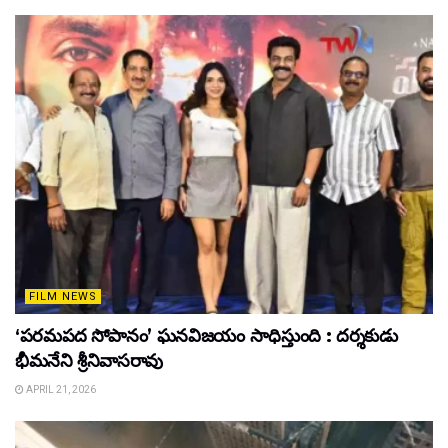
FILM NEWS
‘పరమపద సోపానం’ ఘనవిజయం సాధిస్తుంది : దర్శకుడు
భీమనేని శ్రీనివాసరావు
APRIL 21, 2026