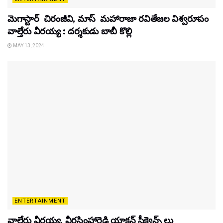
మెగాస్టార్ చిరంజీవి, మాస్ మహారాజా రవితేజల విశ్వరూపం
వాల్తేరు వీరయ్య : దర్శకుడు బాబీ కొల్లి
MAY 13, 2024
ENTERTAINMENT
వాల్తేరు వీరయ్య, వీరసింహారెడ్డి యాక్షన్ సీక్వెన్స్ లు