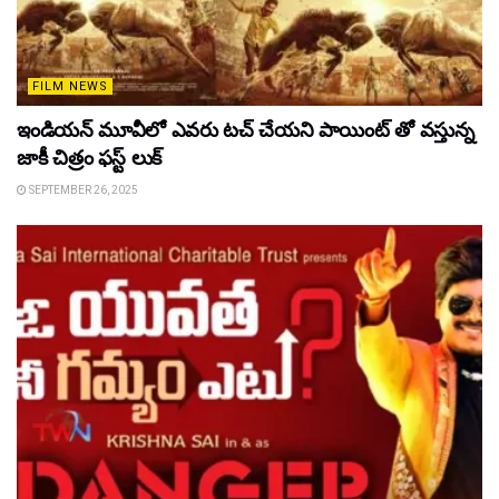
FILM NEWS
ఇండియన్ మూవీలో ఎవరు టచ్ చేయని పాయింట్ తో వస్తున్న
జాకీ చిత్రం ఫస్ట్ లుక్
SEPTEMBER 26, 2025