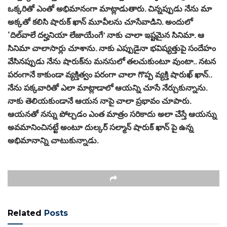
ఒక్కరితో ఎంతో అభిమానంగా మాట్లాడుతారు. చిన్నప్పుడు నేను మా
అక్కతో కలిసి షారుక్ ఖాన్ మూవీలను చూసేవాడిని. అందులో
‘దిల్‌వాలే దల్హనియా లేజాయేంగే’ నాకు చాలా ఇష్టమైన సినిమా. ఆ
సినిమా చాలాసార్లు చూశాను. నాకు ఎప్పుడైనా భవిష్యత్తుపై సందేహం
వేసినప్పుడు నేను షారుక్‌ను మనసులో తలచుకుంటూ వుంటా.. నటన
పరంగానే కాకుండా వ్యక్తిత్వం పరంగా చాలా గొప్ప వ్యక్తి షారుఖ్ ఖాన్..
నేను పక్కవారితో ఎలా మాట్లాడాలో ఆయన్ని చూసే నేర్చుకున్నాను.
నాకు తెలియకుండానే ఆయన నాపై చాలా ప్రభావం చూపారు.
ఆయనతో నన్ను పోల్చడం ఎంత మాత్రం సరికాదు అలా చేస్తే ఆయన్ను
అవమానించినట్టే అంటూ దుల్కర్ సల్మాన్ షారుక్ ఖాన్ పై ఉన్న
అభిమానాన్ని చాటుకున్నాడు.
Related
Posts