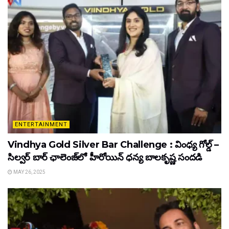
ENTERTAINMENT
Vindhya Gold Silver Bar Challenge : వింధ్య గోల్డ్ –
సిల్వర్ బార్ ఛాలెంజ్‌లో హీరోయిన్ ధ‌న్య బాల‌కృష్ణ‌ సందడి
MAY 26, 2025