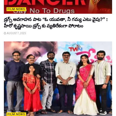
FILM NEWS
డ్రగ్స్ అవగాహన పాట “ఓ యువతా, నీ గమ్య ఎటు వైపు?” :
హీరో కృష్ణసాయి డ్రగ్స్ కు వ్యతిరేకంగా పోరాటం
AUGUST 7, 2025
FILM NEWS