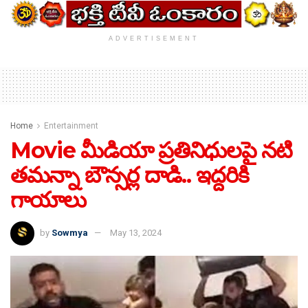
ADVERTISEMENT
Home
Entertainment
Movie మీడియా ప్రతినిధులపై నటి
తమన్నా బౌన్సర్ల దాడి.. ఇద్దరికి
గాయాలు
by
Sowmya
May 13, 2024