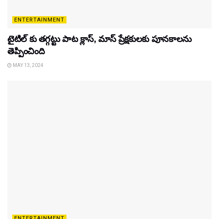
ENTERTAINMENT
టైటిల్‌ కు తగ్గట్టు పాట క్లాస్, మాస్ ప్రేక్షకులకు పూనకాలను
తెప్పించింది
MAY 13, 2024
ENTERTAINMENT