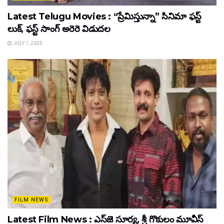
Latest Telugu Movies : “ప్రేమిస్తున్నా” సినిమా ఫస్ట్
లుక్, ఫస్ట్ సాంగ్ అరెరె విడుదల
JULY 1, 2025
FILM NEWS
Latest Film News : ఎస్‌జె సూర్య, శ్రీ గొకులం మూవీస్‌