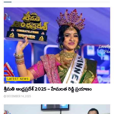
LATEST NEWS
శ్రీమతి ఆంధ్రప్రదేశ్ 2025 – హేమలత రెడ్డి ప్రయాణం
DECEMBER 14, 2025