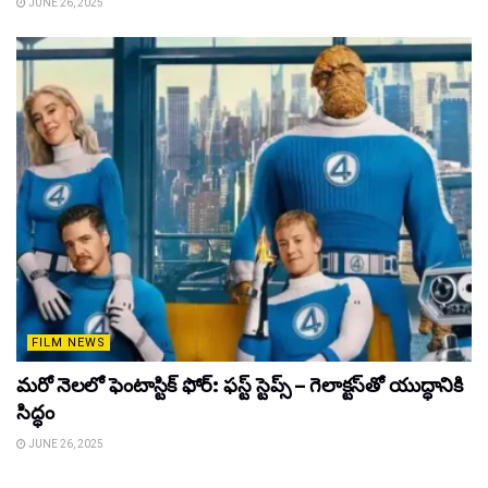
JUNE 26, 2025
FILM NEWS
మరో నెలలో ఫెంటాస్టిక్ ఫోర్: ఫస్ట్ స్టెప్స్ – గెలాక్టస్‌తో యుద్ధానికి
సిద్ధం
JUNE 26, 2025