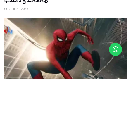
భీమనేని శ్రీనివాసరావు
APRIL 21, 2026
FILM NEWS
FILM NEWS : ప్రపంచాన్ని ఊపేస్తున్న స్పైడర్ మ్యాన్ ట్రైలర్
MARCH 27, 2026