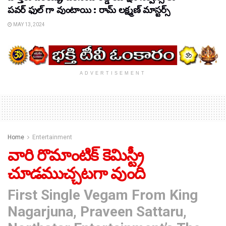
పవర్ ఫుల్ గా వుంటాయి : రామ్ లక్ష్మణ్ మాస్టర్స్
MAY 13, 2024
ADVERTISEMENT
Home
Entertainment
వారి రొమాంటిక్ కెమిస్ట్రీ
చూడముచ్చటగా వుంది
First Single Vegam From King
Nagarjuna, Praveen Sattaru,