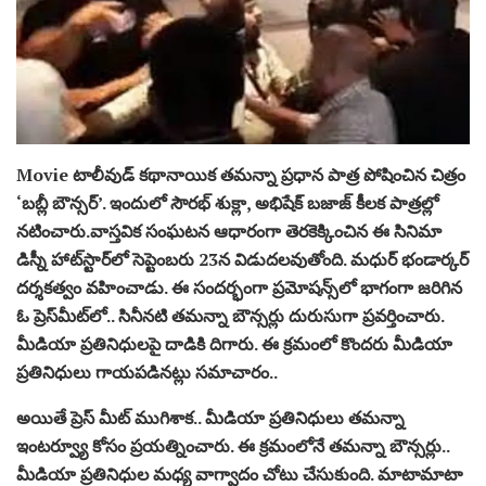
Movie టాలీవుడ్ కథానాయిక తమన్నా ప్రధాన పాత్ర పోషించిన చిత్రం
‘బబ్లీ బౌన్సర్‌’. ఇందులో సౌరభ్‌ శుక్లా, అభిషేక్‌ బజాజ్‌ కీలక పాత్రల్లో
నటించారు.వాస్తవిక సంఘటన ఆధారంగా తెరకెక్కించిన ఈ సినిమా
డిస్నీ హాట్‌స్టార్‌లో సెప్టెంబరు 23న విడుదలవుతోంది. మధుర్‌ భండార్కర్‌
దర్శకత్వం వహించాడు. ఈ సందర్భంగా ప్రమోషన్స్​లో భాగంగా జరిగిన
ఓ ప్రెస్​మీట్​లో.. సినీనటి తమన్నా బౌన్సర్లు దురుసుగా ప్రవర్తించారు.
మీడియా ప్రతినిధులపై దాడికి దిగారు. ఈ క్రమంలో కొందరు మీడియా
ప్రతినిధులు గాయపడినట్లు సమాచారం..
అయితే ప్రెస్ మీట్ ముగిశాక.. మీడియా ప్రతినిధులు తమన్నా
ఇంటర్వ్యూ కోసం ప్రయత్నించారు. ఈ క్రమంలోనే తమన్నా బౌన్సర్లు..
మీడియా ప్రతినిధుల మధ్య వాగ్వాదం చోటు చేసుకుంది. మాటామాటా