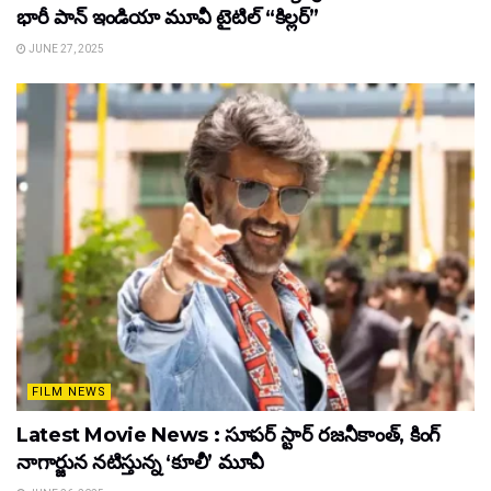
భారీ పాన్‌ ఇండియా మూవీ టైటిల్ “కిల్లర్”
JUNE 27, 2025
FILM NEWS
Latest Movie News : సూపర్ స్టార్ రజనీకాంత్, కింగ్
నాగార్జున నటిస్తున్న ‘కూలీ’ మూవీ