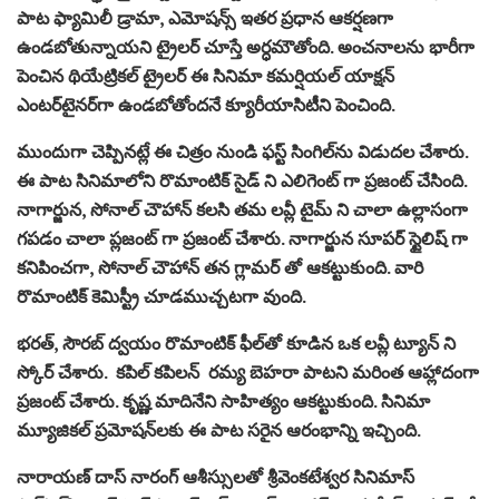
పాట ఫ్యామిలీ డ్రామా, ఎమోషన్స్ ఇతర ప్రధాన ఆకర్షణగా
ఉండబోతున్నాయని ట్రైలర్ చూస్తే అర్ధమౌతోంది. అంచనాలను భారీగా
పెంచిన థియేట్రికల్ ట్రైలర్ ఈ సినిమా కమర్షియల్ యాక్షన్
ఎంటర్‌టైనర్‌గా ఉండబోతోందనే క్యూరీయాసిటీని పెంచింది.
ముందుగా చెప్పినట్లే ఈ చిత్రం నుండి ఫస్ట్ సింగిల్‌ను విడుదల చేశారు.
ఈ పాట సినిమాలోని రొమాంటిక్ సైడ్ ని ఎలిగెంట్ గా ప్రజంట్ చేసింది.
నాగార్జున, సోనాల్ చౌహాన్ కలసి తమ లవ్లీ టైమ్ ని చాలా ఉల్లాసంగా
గపడం చాలా ప్లజంట్ గా ప్రజంట్ చేశారు. నాగార్జున సూపర్ స్టైలిష్ గా
కనిపించగా, సోనాల్ చౌహాన్ తన గ్లామర్ తో ఆకట్టుకుంది. వారి
రొమాంటిక్ కెమిస్ట్రీ చూడముచ్చటగా వుంది.
భరత్, సౌరబ్ ద్వయం రొమాంటిక్ ఫీల్‌తో కూడిన ఒక లవ్లీ ట్యూన్ ని
స్కోర్ చేశారు. కపిల్ కపిలన్ రమ్య బెహరా పాటని మరింత ఆహ్లాదంగా
ప్రజంట్ చేశారు. కృష్ణ మాదినేని సాహిత్యం ఆకట్టుకుంది. సినిమా
మ్యూజికల్ ప్రమోషన్‌లకు ఈ పాట సరైన ఆరంభాన్ని ఇచ్చింది.
నారాయణ్ దాస్ నారంగ్ ఆశీస్సులతో శ్రీవెంకటేశ్వర సినిమాస్