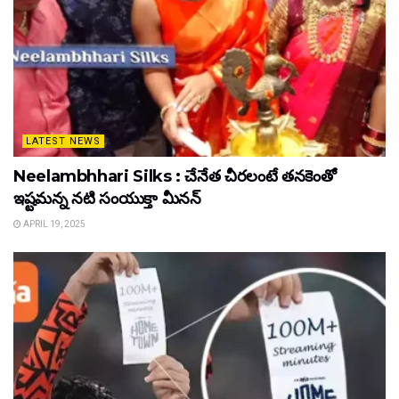
LATEST NEWS
Neelambhhari Silks : చేనేత చీరలంటే తనకెంతో
ఇష్టమన్న నటి సంయుక్తా మీనన్‌
APRIL 19, 2025