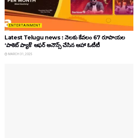
ENTERTAINMENT
Latest Telugu news : నెలకు కేవలం 67 రూపాయల
‘పాకెట్ ప్యాక్’ ఆఫర్ అనౌన్స్ చేసిన ఆహా ఓటీటీ
MARCH 31, 2025