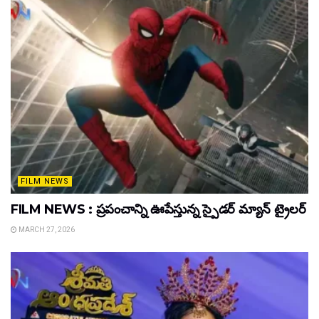
FILM NEWS
FILM NEWS : ప్రపంచాన్ని ఊపేస్తున్న స్పైడర్ మ్యాన్ ట్రైలర్
MARCH 27, 2026