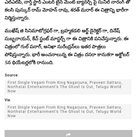
ఎల్‌ఎల్‌పి, నార్త్ స్టార్ ఎంటర్ టైన్ మెంట్ బ్యానర్స్ పై సునీల్ నారంగ్ తో
కలసి పుస్కుర్ రామ్ మోహన్ రావు, శరత్ మరార్ ఈ చిత్రాన్ని భారీగా
నిర్మిస్తున్నారు.
ముఖేష్ జి సినిమాటోగ్రఫర్ గా, బ్రహ్మకడలి ఆర్ట్ డైరెక్టర్ గా, దినేష్
సుబ్బరాయన్, కేచ్ స్టంట్ మాస్టర్స్ గా ఈ చిత్రానికి పనిచేస్తున్నారు. ఈ
చిత్రంలో గుల్ పనాగ్, అనిఖా సురేంద్రన్‌లు ఇతర పాత్రలు
పోషిస్తున్నారు. భారీ అంచనాలున్న ఈ చిత్రం దసరా కానుకగా అక్టోబర్
5న థియేటర్లలోకి రానుంది.
Source:
First Single Vegam From King Nagarjuna, Praveen Sattaru,
Northstar Entertainment’s The Ghost Is Out, Telugu World
Now
Via:
First Single Vegam From King Nagarjuna, Praveen Sattaru,
Northstar Entertainment’s The Ghost Is Out, Telugu World
Now