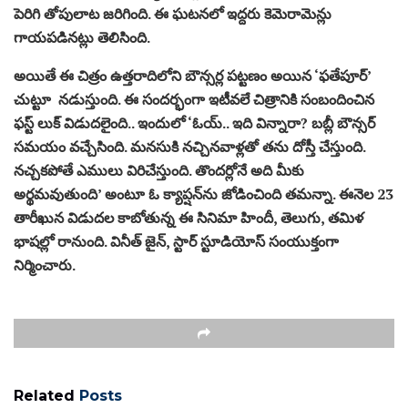
పెరిగి తోపులాట జరిగింది. ఈ ఘటనలో ఇద్దరు కెమెరామెన్లు
గాయపడినట్లు తెలిసింది.
అయితే ఈ చిత్రం ఉత్తరాదిలోని బౌన్సర్ల పట్టణం అయిన ‘ఫతేపూర్‌’
చుట్టూ నడుస్తుంది. ఈ సందర్భంగా ఇటీవలే చిత్రానికి సంబందించిన
ఫస్ట్ లుక్ విడుదలైంది.. ఇందులో ‘ఓయ్‌.. ఇది విన్నారా? బబ్లీ బౌన్సర్‌
సమయం వచ్చేసింది. మనసుకి నచ్చినవాళ్లతో తను దోస్తీ చేస్తుంది.
నచ్చకపోతే ఎములు విరిచేస్తుంది. తొందర్లోనే అది మీకు
అర్థమవుతుంది’ అంటూ ఓ క్యాప్షన్‌ను జోడించింది తమన్నా. ఈనెల 23
తారీఖున విడుదల కాబోతున్న ఈ సినిమా హిందీ, తెలుగు, తమిళ
భాషల్లో రానుంది. వినీత్‌ జైన్‌, స్టార్‌ స్టూడియోస్‌ సంయుక్తంగా
నిర్మించారు.
Related
Posts