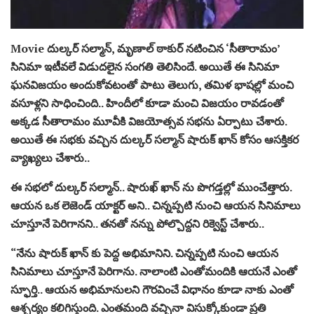
Movie దుల్కర్‌ సల్మాన్‌, మృణాల్‌ ఠాకుర్‌ నటించిన ‘సీతారామం’
సినిమా ఇటీవలే విడుదలైన సంగతి తెలిసిందే. అయితే ఈ సినిమా
ఘనవిజయం అందుకోవటంతో పాటు తెలుగు, తమిళ భాషల్లో మంచి
వసూళ్లని సాధించింది.. హిందీలో కూడా మంచి విజయం రావడంతో
అక్కడ సీతారామం మూవీకి విజయోత్సవ సభను ఏర్పాటు చేశారు.
అయితే ఈ సభకు వచ్చిన దుల్కర్ సల్మాన్ షారుక్ ఖాన్ కోసం ఆసక్తికర
వ్యాఖ్యలు చేశారు..
ఈ సభలో దుల్కర్ సల్మాన్.. షారుఖ్ ఖాన్ ను పొగడ్తల్లో ముంచేత్తారు.
ఆయన ఒక లెజెండ్ యాక్టర్ అని.. చిన్నప్పటి నుంచి ఆయన సినిమాలు
చూస్తూనే పెరిగానని.. తనతో నన్ను పోల్చొద్దని రిక్వెస్ట్ చేశారు..
“నేను షారుక్‌ ఖాన్ కు పెద్ద అభిమానిని. చిన్నప్పటి నుంచి ఆయన
సినిమాలు చూస్తూనే పెరిగాను. నాలాంటి ఎంతోమందికి ఆయనే ఎంతో
స్ఫూర్తి.. ఆయన అభిమానులని గౌరవించే విధానం కూడా నాకు ఎంతో
ఆశ్చర్యం కలిగిస్తుంది. ఎంతమంది వచ్చినా విసుక్కోకుండా ప్రతి