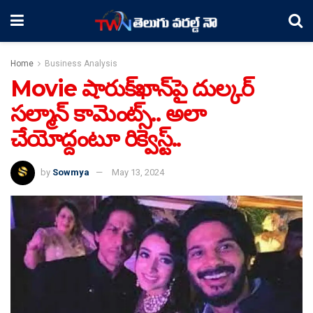
Home
Business Analysis
Movie షారుక్​ఖాన్​పై దుల్కర్​
సల్మాన్​ కామెంట్స్​.. అలా
చేయోద్దంటూ రిక్వెస్ట్..
by
Sowmya
May 13, 2024