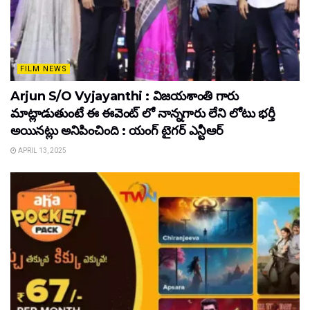
FILM NEWS
Arjun S/O Vyjayanthi : విజయశాంతి గారు
మాట్లాడుతుంటే ఈ ఈవెంట్ లో నాన్నగారు లేని లోటు భర్తీ
అయినట్లు అనిపించింది : యంగ్ టైగర్ ఎన్టీఆర్
APRIL 13, 2025