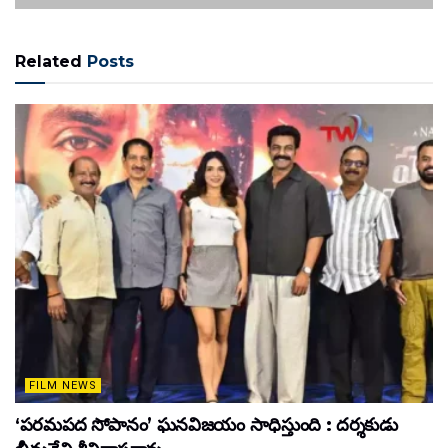
Related
Posts
FILM NEWS
‘పరమపద సోపానం’ ఘనవిజయం సాధిస్తుంది : దర్శకుడు