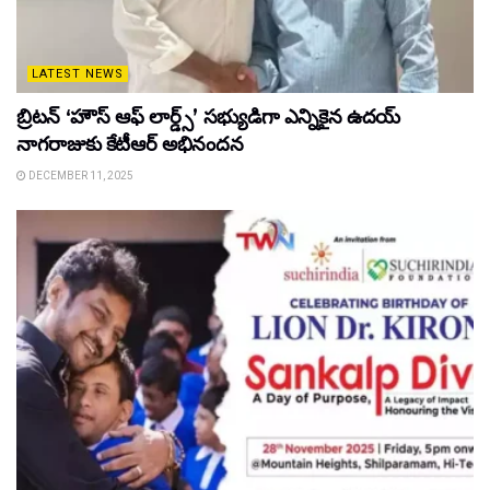
LATEST NEWS
బ్రిటన్ ‘హౌస్ ఆఫ్ లార్డ్స్’ సభ్యుడిగా ఎన్నికైన ఉదయ్
నాగరాజుకు కేటీఆర్ అభినందన
DECEMBER 11, 2025