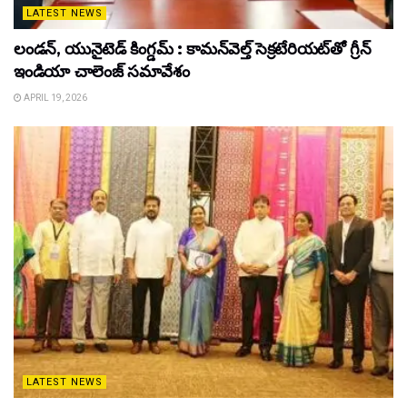
LATEST NEWS
లండన్, యునైటెడ్ కింగ్డమ్ : కామన్‌వెల్త్ సెక్రటేరియట్‌తో గ్రీన్
ఇండియా చాలెంజ్ సమావేశం
APRIL 19, 2026
LATEST NEWS