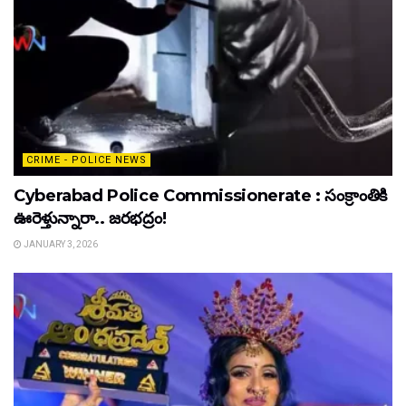
CRIME - POLICE NEWS
Cyberabad Police Commissionerate : సంక్రాంతికి
ఊరెళ్తున్నారా.. జరభద్రం!
JANUARY 3, 2026