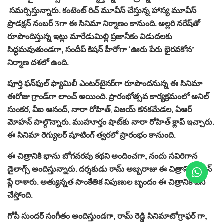
సమర్పిస్తున్నారు. కంటెంట్ రిచ్ మూవీస్ చేస్తున్న హాస్య మూవీస్
ప్రొడక్షన్ నంబర్ 3గా ఈ సినిమా నిర్మాణం కానుంది. అల్లరి నరేష్‌తో
రూపొందిస్తున్న ఇట్లు మారేడుమిల్లి ప్రజానీకం విడుదలకు
సిద్ధమవుతుండగా, సందీప్ కిషన్ హీరోగా ‘ఊరు పేరు భైరవకోన’
నిర్మాణ దశలో ఉంది.
పూర్తి ఫన్‌ఫుల్‌ ఫ్యామిలీ ఎంటర్‌టైనర్‌గా రూపొందనున్న ఈ సినిమా
ఈరోజు గ్రాండ్‌గా లాంచ్ అయింది. ప్రారంభోత్సవ కార్యక్రమంలో అనిల్
సుంకర, వీఐ ఆనంద్, నారా రోహిత్, విజయ్ కనకమేడల, ఏఆర్
మోహన్ పాల్గొన్నారు. ముహూర్తం షాట్‌కు నారా రోహిత్ క్లాప్‌ ఇచ్చారు.
ఈ సినిమా రెగ్యులర్ షూటింగ్ త్వరలో ప్రారంభం కానుంది.
ఈ చిత్రానికి భాను బోగవరపు కథని అందించగా, నందు సవిరిగాన
డైలాగ్స్‌ అందిస్తున్నారు. దర్శకుడు రామ్ అబ్బరాజు ఈ చిత్రానికి స్క్రీన్
ప్లే రాశారు. అత్యున్నత సాంకేతిక నిపుణుల బృందం ఈ చిత్రానికి పని
చేస్తోంది.
గోపీ సుందర్ సంగీతం అందిస్తుండగా, రామ్ రెడ్డి సినిమాటోగ్రాఫర్ గా,