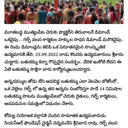
మూతబడ్డ ముత్యంపేట చెరుకు ఫ్యాక్టరీని తెరువాలనే డిమాండ్
ఒకవైపు… గల్ఫ్ వలస కార్మికుల హక్కుల సాధన డిమాండ్ మరొకవైపు..
ఈ రెండు డిమాండ్లను కలిపి ఒక వినూతనమైన సాంస్కృతిక
ఉద్యమానికి తేది: 25.09.2022 నాడు కొందరు ఉద్యమకారులు శ్రీకారం
చుట్టారు. బతుకమ్మ కన్నా గొప్పదైన సందర్భం.. వేదిక ఇంకోటి లేదని ఈ
ఏటి బతుకమ్మ సాక్షిగా వారు కార్యోన్ముఖులయ్యారు.
అన్నదమ్ముల తోడు లేని ఆడబిడ్డ బతుకమ్మ ఎలా వెలవెల బోతోందో..
ఒక చెల్లెలు గల్ఫ్ లో ఉన్న తన అన్నను సంబోదిస్తూ పాడే 14 నిమిషాల
బతుకమ్మ పాటను ముత్యంపేటలో చెరుకు రైతులు, గల్ఫ్ కార్మికులు,
ఆడపడచుల సమక్షంలో విడుదల చేశారు.
కోరుట్ల నియోజక వర్గానికి చెందిన సామాజిక ఉద్యమకారుడు
సియస్ఆర్ ఫౌండేషన్ చైర్మన్ చెన్నమనేని శ్రీనివాస రావు, గల్ఫ్ వలస