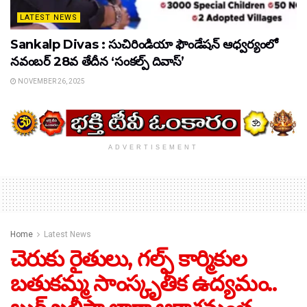
LATEST NEWS
Sankalp Divas : సుచిరిండియా ఫౌండేషన్ ఆధ్వర్యంలో
నవంబర్ 28వ తేదీన ‘సంకల్ప్ దివాస్’
NOVEMBER 26, 2025
ADVERTISEMENT
Home
Latest News
చెరుకు రైతులు, గల్ఫ్ కార్మికుల
బతుకమ్మ సాంస్కృతిక ఉద్యమం..