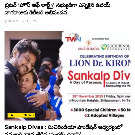
బ్రిటన్ ‘హౌస్ ఆఫ్ లార్డ్స్’ సభ్యుడిగా ఎన్నికైన ఉదయ్
నాగరాజుకు కేటీఆర్ అభినందన
DECEMBER 11, 2025
LATEST NEWS
Sankalp Divas : సుచిరిండియా ఫౌండేషన్ ఆధ్వర్యంలో
నవంబర్ 28వ తేదీన ‘సంకల్ప్ దివాస్’