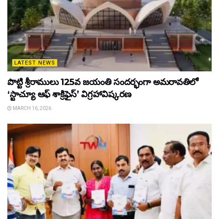
LATEST NEWS
పొట్టి శ్రీరాములు 125వ జయంతి సందర్భంగా అమరావతిలో
‘స్టాచ్యూ ఆఫ్ శాక్రిఫైస్’ విగ్రహావిష్కరణ
MARCH 16, 2026