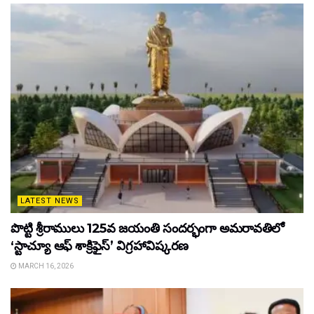
LATEST NEWS
పొట్టి శ్రీరాములు 125వ జయంతి సందర్భంగా అమరావతిలో
‘స్టాచ్యూ ఆఫ్ శాక్రిఫైస్’ విగ్రహావిష్కరణ
MARCH 16, 2026