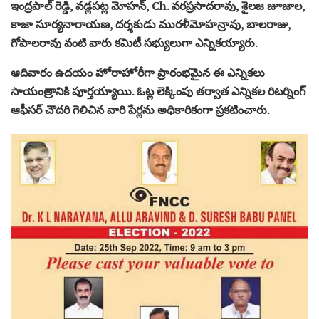
ఇంద్రపాల్ రెడ్డి, వడ్లపట్ల మోహన్, Ch. వరప్రసాదరావు, శైలజ జూజాల,
కాజా సూర్యనారాయణ, దర్శకుడు మురళీమోహన్రావు, బాలరాజు,
గోపాలరావు వంటి వారు కమిటీ సభ్యులుగా ఎన్నికయ్యారు.
ఆదివారం ఉదయం హోరాహోరీగా ప్రారంభమైన ఈ ఎన్నికలు
సాయంత్రానికి పూర్తయ్యాయి. ఓట్ల లెక్కింపు తర్వాత ఎన్నికల రిటర్నింగ్
ఆఫీసర్ చౌదరి గెలిచిన వారి పేర్లను అధికారికంగా ప్రకటించారు.