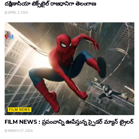
దక్షిణాసియా టెక్స్‌టైల్ రాజధానిగా తెలంగాణ
APRIL 3, 2026
FILM NEWS
FILM NEWS : ప్రపంచాన్ని ఊపేస్తున్న స్పైడర్ మ్యాన్ ట్రైలర్
MARCH 27, 2026