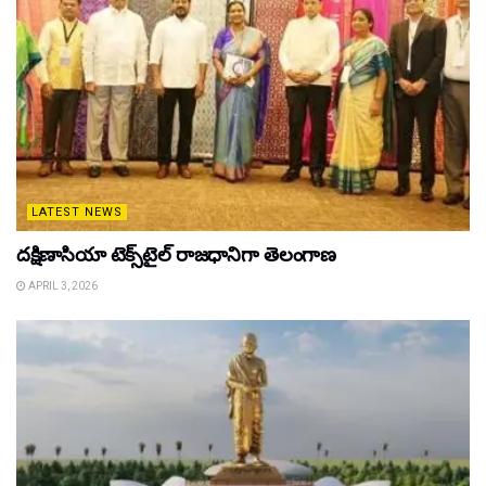
LATEST NEWS
దక్షిణాసియా టెక్స్‌టైల్ రాజధానిగా తెలంగాణ
APRIL 3, 2026