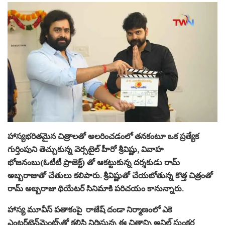
హాస్యభరితమైన చిత్రాలతో అలరించడంలో తనకంటూ ఒక ప్రత్యేక
గుర్తింపుని తెచ్చుకున్న వెర్సటైల్ హీరో శ్రీవిష్ణు, వివాహ
భోజనంబు(ఓటీటీ ప్రాజెక్ట్) తో ఆకట్టుకున్న దర్శకుడు రామ్
అబ్బరాజుతో చేతులు కలిపారు. శ్రీవిష్ణుతో చేయబోతున్న కొత్త చిత్రంతో
రామ్ అబ్బరాజు థియేటర్ సినిమాకి పరిచయం కానున్నారు.
హాస్య మూవీస్ పతాకంపై రాజేష్ దండా నిర్మాణంలో ఎకె
ఎంటర్‌టైన్‌మెంట్స్‌తో కలిసి నిర్మిస్తున్న ఈ చిత్రాన్ని అనిల్ సుంకర