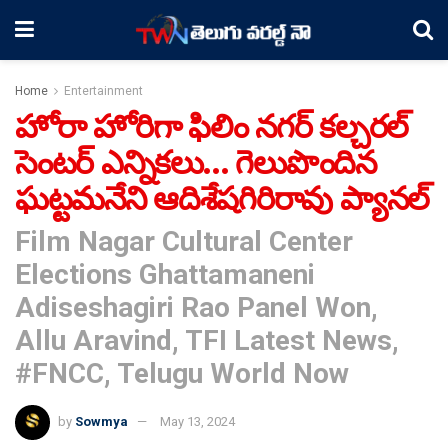
Home
Entertainment
హోరా హోరిగా ఫిలిం నగర్ కల్చరల్
సెంటర్ ఎన్నికలు… గెలుపొందిన
ఘట్టమనేని ఆదిశేషగిరిరావు ప్యానల్
Film Nagar Cultural Center
Elections Ghattamaneni
Adiseshagiri Rao Panel Won,
Allu Aravind, TFI Latest News,
#FNCC, Telugu World Now
by
Sowmya
May 13, 2024