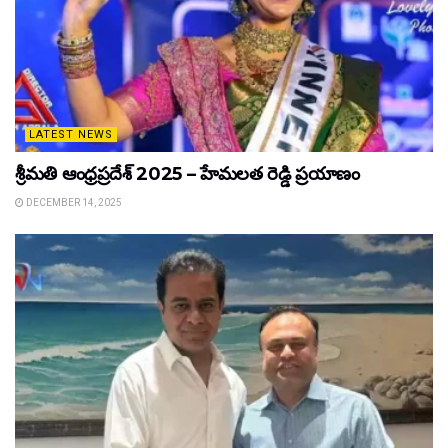
LATEST NEWS
శ్రీమతి ఆంధ్రప్రదేశ్ 2025 – హేమలత రెడ్డి ప్రయాణం
DECEMBER 14, 2025