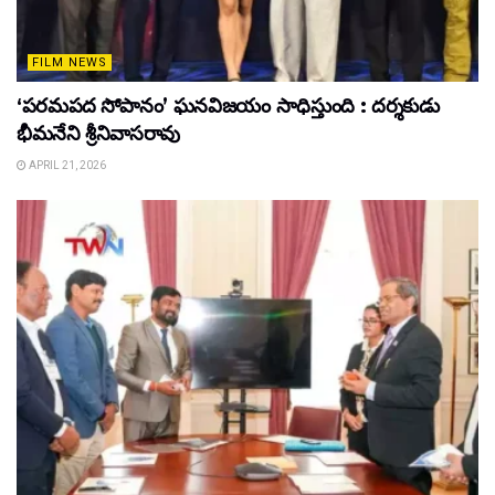
FILM NEWS
‘పరమపద సోపానం’ ఘనవిజయం సాధిస్తుంది : దర్శకుడు
భీమనేని శ్రీనివాసరావు
APRIL 21, 2026