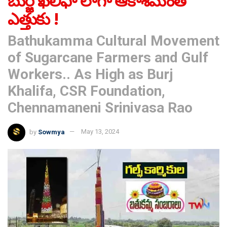
బుర్జ్ ఖలీఫా లాగా ఆకాశమంత
ఎత్తుకు !
Bathukamma Cultural Movement
of Sugarcane Farmers and Gulf
Workers.. As High as Burj
Khalifa, CSR Foundation,
Chennamaneni Srinivasa Rao
by
Sowmya
May 13, 2024