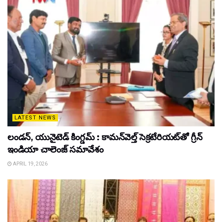
LATEST NEWS
లండన్, యునైటెడ్ కింగ్డమ్ : కామన్‌వెల్త్ సెక్రటేరియట్‌తో గ్రీన్
ఇండియా చాలెంజ్ సమావేశం
APRIL 19, 2026