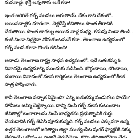
మనవాళ్లు భర్తీ అవుతారు అనే కదా!
ఇంత జరిగితే గల్ఫ్‌ వలసలు ఆగుతాయ్‌. దేశం కాని దేశంలో..
అయినవాళ్లకు దూరంగా.. వెళ్లదీస్తే జీవితాలు సొంత తీరానికి
చేరుతాయి. సొంత జాగలల్ల అయిన వాళ్ల మధ్య.. కడుపు నిండా తిండి..
కంటి నిండా నిద్రకైనా నోచుకుంటమనే కదా.. తెలంగాణ ఉద్యమంలో
గల్ఫ్‌ వలస కూడా గొంతు కలిపింది!
ఆనాడు తెలంగాణ రాష్ట్ర సాధన ఉద్యమంలో.. ఇదే బతుకమ్మ ఓ
నినాదమై ఉద్యమాన్ని ముందుకు నడిపింది. బొగ్గుబాయి, బొంబాయి,
దుబాయి నినాదంతో వలస కార్మికులు తెలంగాణ ఉద్యమంలో కీలక
పాత్ర పోషించారు.
కానీ తెలంగాణ వచ్చాక ఏమైంది? ఎన్ని బతుకమ్మ పండుగలు పాయే?
హామీలు జమ్మి చెట్టెక్కాయి. దాన్ని దింపి గల్ఫ్‌ వలస కుటుంబాల
జీవితాల్లో బంగారాలను నింపే బాధ్యతను ప్రభుత్బానికి గుర్తు
చేయడానికి గల్ఫ్ జెఏసి పూనుకున్నది. గల్ఫ్‌ వలసలు ఎక్కువగా ఉన్న
ఉత్తర తెలంగాణలో జగిత్యాల జిల్లా ముత్యంపేట షుగర్ ఫ్యాక్టరీకి దిక్కు
లేకపాయే! కనీసం ఆ ఫ్యాక్టరీ తెరుస్తేనైనా.. కొన్ని జీవితాల్లోనైనా చేదు