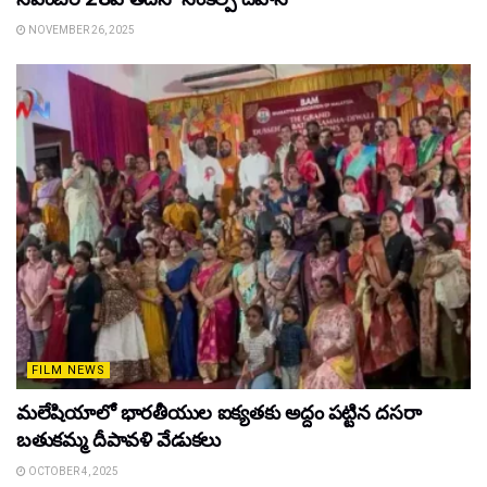
NOVEMBER 26, 2025
FILM NEWS
మలేషియాలో భారతీయుల ఐక్యతకు అద్దం పట్టిన దసరా
బతుకమ్మ దీపావళి వేడుకలు
OCTOBER 4, 2025