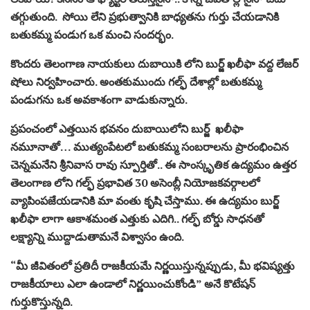
తగ్గుతుంది. సోయి లేని ప్రభుత్వానికి బాధ్యతను గుర్తు చేయడానికి
బతుకమ్మ పండుగ ఒక మంచి సందర్భం.
కొందరు తెలంగాణ నాయకులు దుబాయికి లోని బుర్జ్‌ ఖలీఫా వద్ద లేజర్
షోలు నిర్వహించారు. అంతకుముందు గల్ఫ్ దేశాల్లో బతుకమ్మ
పండుగను ఒక అవకాశంగా వాడుకున్నారు.
ప్రపంచంలో ఎత్తయిన భవనం దుబాయిలోని బుర్జ్ ఖలీఫా
నమూనాతో… ముత్యంపేటలో బతుకమ్మ సంబరాలను ప్రారంభించిన
చెన్నమనేని శ్రీనివాస రావు స్పూర్తితో.. ఈ సాంస్కృతిక ఉద్యమం ఉత్తర
తెలంగాణ లోని గల్ఫ్ ప్రభావిత 30 అసెంబ్లీ నియోజకవర్గాలలో
వ్యాపింపజేయడానికి మా వంతు కృషి చేస్తాము. ఈ ఉద్యమం బుర్జ్
ఖలీఫా లాగా ఆకాశమంత ఎత్తుకు ఎదిగి.. గల్ఫ్ బోర్డు సాధనతో
లక్ష్యాన్ని ముద్దాడుతామనే విశ్వాసం ఉంది.
“మీ జీవితంలో ప్రతిదీ రాజకీయమే నిర్ణయిస్తున్నప్పుడు, మీ భవిష్యత్తు
రాజకీయాలు ఎలా ఉండాలో నిర్ణయించుకోండి” అనే కొటేషన్
గుర్తుకొస్తున్నది.