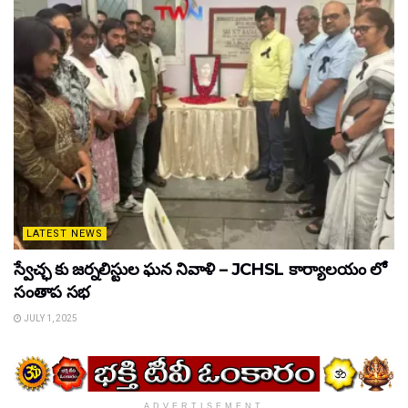
LATEST NEWS
స్వేచ్ఛ కు జర్నలిస్టుల ఘన నివాళి – JCHSL కార్యాలయం లో
సంతాప సభ
JULY 1, 2025
ADVERTISEMENT