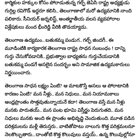
కార్మికుల హక్కుల కోసం పోరాడుతున్న గల్ఫ్ జెఏసి రాష్ట్ర అధ్యక్షుడు
గుగ్గిల్ల రవిగౌడ్ ఇద్దరూ కలిసి.. తెలంగాణాలో మరో ఉద్యమానికి నాంది
పలికారు. సీనియర్ జర్నలిస్ట్, అంతర్జాతీయ వలస వ్యవహారాల
విశ్లేషకులు మంద భీంరెడ్డి వీరికి తొడయ్యాడు.
తెలంగాణ ఉద్యమం.. బతుకమ్మ పండుగ.. గల్ఫ్‌ జిందగీ.. ఈ
మూడింటికి కార్యకారక తెలంగాణ రాష్ట్ర సాధన సంబంధం ! దాన్ని
గుర్తు చేసుకోవడానికి.. ప్రభుత్వాల బాధ్యతను గుర్తుచేయడానికి
బతుకమ్మ పండగే అసలైన సందర్భం అని సామాజిక ఉద్యమకారులు
నిర్ణయించారు.
తెలంగాణ సాధన లక్ష్యం ఏంటి? ఆ మాటకొస్తే అసలు ఆ పోరాటానికి
కారణం ఏంటి? మన నీళ్లు.. మన నిధులు.. మన నియామకాలు
ఆంధ్రప్రాంతం సొత్తవుతున్నాయనే కదా! తెలంగాణ వస్తే మన నీళ్లు
మనకు పారుతయ్‌.. మన పంట భూమి విస్తీర్ణం పెరుగుతది.. మన
నిధులు మనకు అంది ఈ ప్రాంతం అభివృద్ధి చెందుతుంది. మూత పడిన
పరిశ్రమలను మళ్లీ తెరుస్తరు.. వాటితోపాటు నాలుగు కొత్త పరిశ్రమలనూ
నెలకొల్పుతారు.. దాంతోటి కొత్త కొలువులు వస్తయ్‌.. ఉన్న కొలువుల్లోనూ