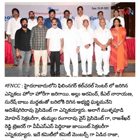
#FNCC
: హైదరాబాదులోని ఫిలింనగర్ కల్‌చరల్ సెంటర్ లో జరిగిన
ఎన్నికలు హోరా హోరీగా జరిగాయి. అల్లు అరవింద్, కేఎల్ నారాయణ,
సురేష్ బాబు మద్దతుతో బరిలోకి దిగిన అభ్యర్థి ఘట్టమనేని
ఆదిశేషగిరిరావు ప్రెసిడెంట్ గా ఎన్నికయ్యారు. అలాగే ముళ్ళపూడి
మోహన్ సెక్రటరీగా, తుమ్మల రంగారావు వైస్ ప్రెసిడెంట్ గా, రాజశేఖర్
రెడ్డి ట్రెజరర్ గా వీవీఎస్ఎస్ పెద్దిరాజు జాయింట్ సెక్రటరీగా
ఎన్నికయ్యారు. ఇదే కమిటీలో కమిటీ మెంబర్స్ గా ఏడిద రాజా,