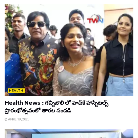
HEALTH
Health News : గచ్చిబౌలి లో హెచ్‌కే హాస్పిటల్స్
ప్రారంభోత్సవంలో తారల సందడి
APRIL 19, 2025