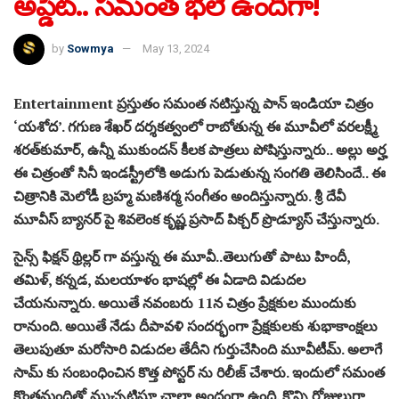
అప్డేట్.. సమంత భలే ఉందిగా!
by
Sowmya
May 13, 2024
Entertainment ప్రస్తుతం సమంత నటిస్తున్న పాన్ ఇండియా చిత్రం
‘యశోద’. గగుణ శేఖర్ దర్శకత్వంలో రాబోతున్న ఈ మూవీలో వ‌ర‌ల‌క్ష్మీ
శ‌ర‌త్‌కుమార్, ఉన్నీ ముకుంద‌న్ కీలక పాత్రలు పోషిస్తున్నారు.. అల్లు అర్హ
ఈ చిత్రంతో సినీ ఇండస్ట్రీలోకి అడుగు పెడుతున్న సంగతి తెలిసిందే.. ఈ
చిత్రానికి మెలోడీ బ్రహ్మ మ‌ణిశ‌ర్మ సంగీతం అందిస్తున్నారు. శ్రీ దేవీ
మూవీస్ బ్యానర్ పై శివ‌లెంక కృష్ణ ప్రసాద్ పిక్చర్ ప్రొడ్యూస్ చేస్తున్నారు.
సైన్స్ ఫిక్షన్ థ్రిల్లర్ గా వస్తున్న ఈ మూవీ..తెలుగుతో పాటు హిందీ,
త‌మిళ్, కన్నడ, మ‌ల‌యాళం భాష‌ల్లో ఈ ఏడాది విడుద‌ల
చేయనున్నారు. అయితే నవంబరు 11న చిత్రం ప్రేక్షకుల ముందుకు
రానుంది. అయితే నేడు దీపావళి సందర్భంగా ప్రేక్షకులకు శుభాకాంక్షలు
తెలుపుతూ మరోసారి విడుదల తేదీని గుర్తుచేసింది మూవీటీమ్. అలాగే
సామ్ కు సంబంధించిన కొత్త పోస్టర్ ను రిలీజ్ చేశారు. ఇందులో సమంత
కొంతమందితో ముచ్చటిస్తూ చాలా అందంగా ఉంది. కొన్ని రోజులుగా