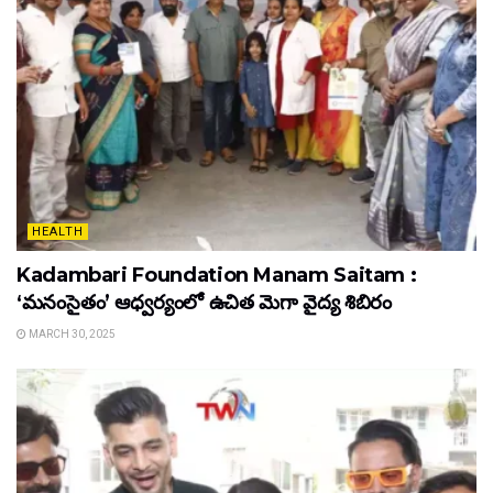
HEALTH
Kadambari Foundation Manam Saitam :
‘మనంసైతం’ ఆధ్వర్యంలో ఉచిత మెగా వైద్య శిబిరం
MARCH 30, 2025