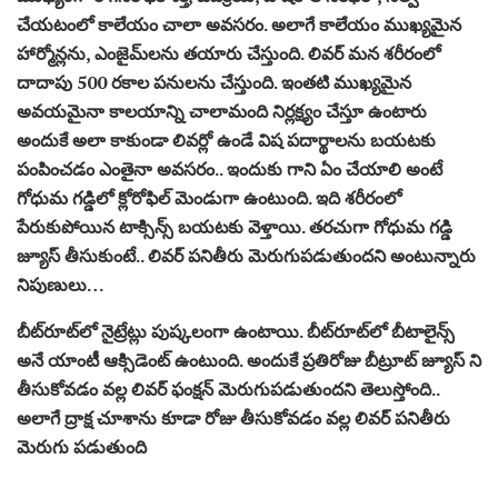
చేయటంలో కాలేయం చాలా అవసరం. అలాగే కాలేయం ముఖ్యమైన
హార్మోన్లను, ఎంజైమ్‌లను తయారు చేస్తుంది. లివర్‌ మన శరీరంలో
దాదాపు 500 రకాల పనులను చేస్తుంది. ఇంతటి ముఖ్యమైన
అవయమైనా కాలయాన్ని చాలామంది నిర్లక్ష్యం చేస్తూ ఉంటారు
అందుకే అలా కాకుండా లివర్లో ఉండే విష పదార్థాలను బయటకు
పంపించడం ఎంతైనా అవసరం.. ఇందుకు గాని ఏం చేయాలి అంటే
గోధుమ గడ్డిలో క్లోరోఫిల్‌ మెండుగా ఉంటుంది. ఇది శరీరంలో
పేరుకుపోయిన టాక్సిన్స్‌‌‌‌‌ బయటకు వెళ్తాయి. తరచుగా గోధుమ గడ్డి
జ్యూస్‌ తీసుకుంటే.. లివర్ పనితీరు మెరుగుపడుతుందని అంటున్నారు
నిపుణులు…
బీట్‌రూట్‌లో నైట్రేట్లు పుష్కలంగా ఉంటాయి. బీట్‌రూట్‌లో బీటాలైన్స్
అనే యాంటీ ఆక్సిడెంట్ ఉంటుంది. అందుకే ప్రతిరోజు బీట్రూట్ జ్యూస్ ని
తీసుకోవడం వల్ల లివర్ ఫంక్షన్ మెరుగుపడుతుందని తెలుస్తోంది..
అలాగే ద్రాక్ష చూశాను కూడా రోజు తీసుకోవడం వల్ల లివర్ పనితీరు
మెరుగు పడుతుంది