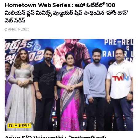
Hometown Web Series : ఆహా ఓటీటీలో 100
మిలియన్ ఫ్లస్ మినిట్స్ వ్యూయర్ షిప్ సాధించిన ‘హోం టౌన్’
వెబ్ సిరీస్
APRIL 14, 2025
FILM NEWS