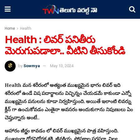
Home
Health
Health : లివర్ పనితీరు
మెరుగుపడాలా.. వీటిని తీసుకోండి
by
Sowmya
May 13, 2024
Health మన శరీరంలో అత్యంత ముఖ్యమైన భాగం లివర్ ఇది
శరీరంలో ఉండే విష పదార్థాలను విచ్ఛిన్నం చేయడమే కాకుండా ఎన్నో
ముఖ్యమైన పనులను కూడా నిర్వహిస్తుంది. అయితే ఇలాంటి లివర్ను
క్లీన్ గా ఉంచుకోవడం ఎంతైనా అవసరం అందుకుగాను నిపుణులు ఏం
చెప్తున్నారు అంటే..
ఆహారం జీర్ణం కావడం లో లివర్ ముఖ్యమైన పాత్ర వహిస్తుంది.
ముఖ్యంగా రోగనిరోధక శక్తి, జీవక్రియ, పోషకాల సరఫరా, నిల్వ