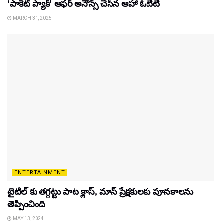
‘పాకెట్ ప్యాక్’ ఆఫర్ అనౌన్స్ చేసిన ఆహా ఓటీటీ
MARCH 31, 2025
ENTERTAINMENT
టైటిల్‌ కు తగ్గట్టు పాట క్లాస్, మాస్ ప్రేక్షకులకు పూనకాలను
తెప్పించింది
MAY 13, 2024