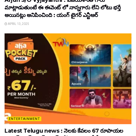
Arjun S/O Vyjayanthi : విజయశాంతి గారు
మాట్లాడుతుంటే ఈ ఈవెంట్ లో నాన్నగారు లేని లోటు భర్తీ
అయినట్లు అనిపించింది : యంగ్ టైగర్ ఎన్టీఆర్
APRIL 13, 2025
ENTERTAINMENT
Latest Telugu news : నెలకు కేవలం 67 రూపాయల