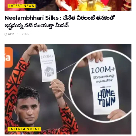
LATEST NEWS
Neelambhhari Silks : చేనేత చీరలంటే తనకెంతో
ఇష్టమన్న నటి సంయుక్తా మీనన్‌
APRIL 19, 2025
ENTERTAINMENT