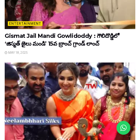
ENTERTAINMENT
Gismat Jail Mandi Gowlidoddy : గౌలిదొడ్డిలో
‘జిస్మత్ జైలు మండి’ 15వ బ్రాంచ్ గ్రాండ్ లాంచ్
MAY 18, 2025