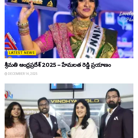
LATEST NEWS
శ్రీమతి ఆంధ్రప్రదేశ్ 2025 – హేమలత రెడ్డి ప్రయాణం
DECEMBER 14, 2025