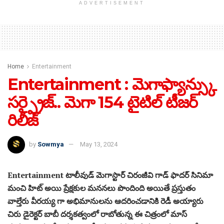
ADVERTISEMENT
Home
Entertainment
Entertainment : మెగాఫ్యాన్స్కు
సర్ప్రైజ్.. మెగా 154 టైటిల్ టీజర్
రిలీజ్
by
Sowmya
May 13, 2024
Entertainment టాలీవుడ్ మెగాస్టార్ చిరంజీవి గాడ్ ఫాదర్ సినిమా
మంచి హిట్ అయి ప్రేక్షకుల మననలు పొందింది అయితే ప్రస్తుతం
వాల్తేరు వీరయ్య గా అభిమానులను ఆదరించడానికి రెడీ అయ్యారు
చిరు డైరెక్టర్ బాబీ దర్శకత్వంలో రాబోతున్న ఈ చిత్రంలో మాస్