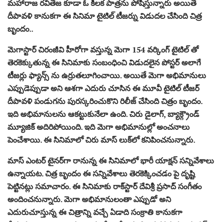
మహారాజ రవితేజ కూడా ఓ కీలక పాత్రను పోషిస్తున్నారు అయితే
దీపావళి కానుకగా ఈ సినిమా టైటిల్ టీజర్ను విడుదల చేసింది చిత్ర
బృందం..
మెగాస్టార్ చిరంజీవి హీరోగా వస్తున్న మెగా 154 వర్కింగ్ టైటిల్ తో
తెరకెక్కుతున్న ఈ సినిమాకు సంబంధించి విడుదలైన పోస్టర్ అలాగే
టీజర్లు ఫ్యాన్స్ ను ఉర్రుతలూగించాయి. అయితే మెగా అభిమానులు
ఎప్పుడెప్పుడా అని ఆశగా ఎదురు చూసిన ఈ మూవీ టైటిల్ టీజర్
దీపావళి పండుగను పురస్కరించుకొని రిలీజ్ చేసింది చిత్రం బృందం.
ఇది అభిమానులను ఆకట్టుకునేలా ఉంది. చిరు డైలాగ్, బ్యాక్గ్రౌండ్
మ్యూజిక్ అదిరిపోయింది. ఇది మెగా అభిమానుల్లో అంచనాలు
పెంచేశాయి. ఈ సినిమాలో చిరు మాస్‌ లుక్‌లో కనిపించనున్నారు.
మాస్‌ ఎంటర్‌ టైనర్‌గా రానున్న ఈ సినిమాలో భారీ యాక్షన్‌ సన్నివేశాలు
ఉన్నాయట. చిత్ర బృందం ఈ సన్నివేశాలు తెరకెక్కించడం పై దృష్టి
పెట్టినట్లు సమాచారం. ఈ సినిమాకు రాక్‌స్టార్‌ దేవిశ్రీ ప్రసాద్‌ సంగీతం
అందించనున్నారు. మెగా అభిమానులంతా ఎప్పుడో అని
ఎదురుచూస్తున్న ఈ చిత్రాన్ని వచ్చే ఏడాది సంక్రాతి కానుకగా