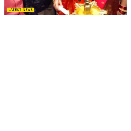
LATEST NEWS
Neelambhhari Silks : చేనేత చీరలంటే తనకెంతో
ఇష్టమన్న నటి సంయుక్తా మీనన్‌
APRIL 19, 2025
ENTERTAINMENT