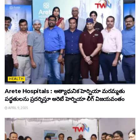
HEALTH
Arete Hospitals : అత్యాధునిక హెర్నియా మరమ్మతు
పద్ధతులను ప్రదర్శిస్తూ అరెటే హెర్నియా లీగ్ విజయవంతం
APRIL 9, 2025