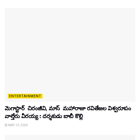
ENTERTAINMENT
మెగాస్టార్ చిరంజీవి, మాస్ మహారాజా రవితేజల విశ్వరూపం
వాల్తేరు వీరయ్య : దర్శకుడు బాబీ కొల్లి
MAY 13, 2024