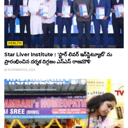
HEALTH
Star Liver Institute : ‘స్టార్ లివర్ ఇన్‌స్టిట్యూట్’ ను
ప్రారంభించిన ద‌ర్శ‌క దిగ్గ‌జం ఎస్ఎస్ రాజ‌మౌళి
NOVEMBER 26, 2024