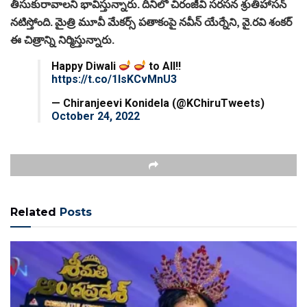
తీసుకురావాలని భావిస్తున్నారు. దీనిలో చిరంజీవి సరసన శ్రుతిహాసన్‌
నటిస్తోంది. మైత్రి మూవీ మేకర్స్ పతాకంపై నవీన్‌ యేర్నేని, వై.రవి శంకర్‌
ఈ చిత్రాన్ని నిర్మిస్తున్నారు.
Happy Diwali
to All!!
https://t.co/1IsKCvMnU3
— Chiranjeevi Konidela (@KChiruTweets)
October 24, 2022
Related
Posts