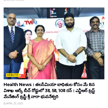
HEALTH
Health News : తలసేమియా బాధితుల కోసం మే 8న
విశాఖ ఆర్కే బీచ్‌ రోడ్డులో 3కె, 5కె, 10కె రన్‌ : ఎన్టీఆర్‌ ట్రస్ట్‌
మేనేజింగ్‌ ట్రస్టీ శ్రీ నారా భువనేశ్వరి
APRIL 25, 2025