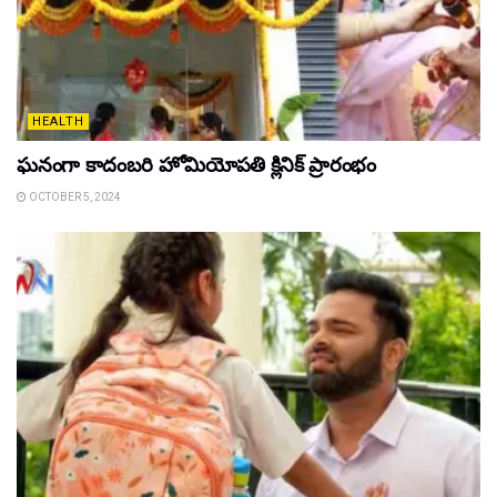
HEALTH
ఘ‌నంగా కాదంబ‌రి హోమియోపతి క్లినిక్ ప్రారంభం
OCTOBER 5, 2024