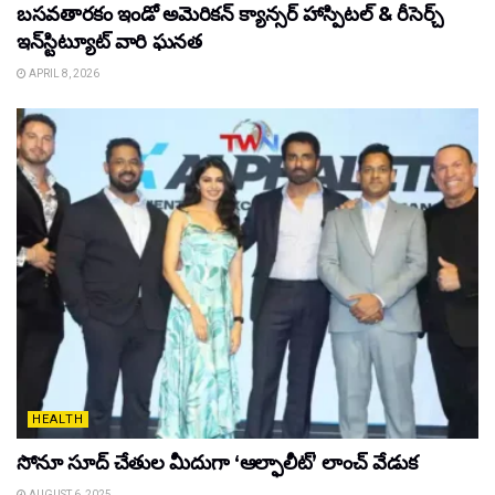
బసవతారకం ఇండో అమెరికన్ క్యాన్సర్ హాస్పిటల్ & రీసెర్చ్
ఇన్‌స్టిట్యూట్ వారి ఘనత
APRIL 8, 2026
HEALTH
సోనూ సూద్ చేతుల మీదుగా ‘ఆల్ఫాలీట్’ లాంచ్ వేడుక
AUGUST 6, 2025