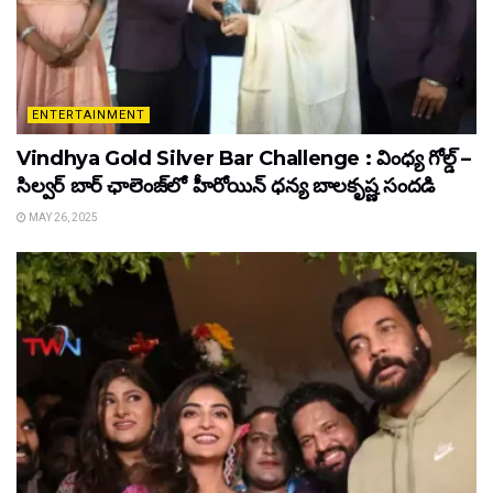
ENTERTAINMENT
Vindhya Gold Silver Bar Challenge : వింధ్య గోల్డ్ –
సిల్వర్ బార్ ఛాలెంజ్‌లో హీరోయిన్ ధ‌న్య బాల‌కృష్ణ‌ సందడి
MAY 26, 2025