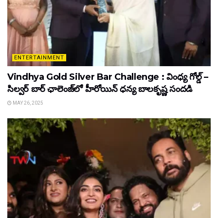
ENTERTAINMENT
Vindhya Gold Silver Bar Challenge : వింధ్య గోల్డ్ –
సిల్వర్ బార్ ఛాలెంజ్‌లో హీరోయిన్ ధ‌న్య బాల‌కృష్ణ‌ సందడి
MAY 26, 2025