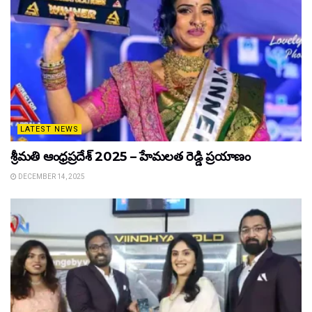
LATEST NEWS
శ్రీమతి ఆంధ్రప్రదేశ్ 2025 – హేమలత రెడ్డి ప్రయాణం
DECEMBER 14, 2025