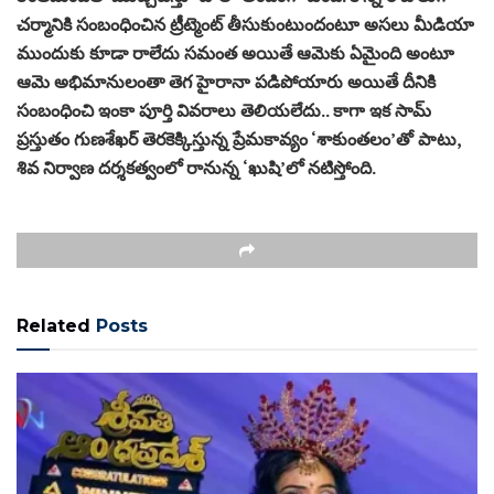
చర్మానికి సంబంధించిన ట్రీట్మెంట్ తీసుకుంటుందంటూ అసలు మీడియా
ముందుకు కూడా రాలేదు సమంత అయితే ఆమెకు ఏమైంది అంటూ
ఆమె అభిమానులంతా తెగ హైరానా పడిపోయారు అయితే దీనికి
సంబంధించి ఇంకా పూర్తి వివరాలు తెలియలేదు.. కాగా ఇక సామ్
ప్రస్తుతం గుణశేఖర్‌ తెరకెక్కిస్తున్న ప్రేమకావ్యం ‘శాకుంతలం’తో పాటు,
శివ నిర్వాణ దర్శకత్వంలో రానున్న ‘ఖుషి’లో నటిస్తోంది.
Related
Posts