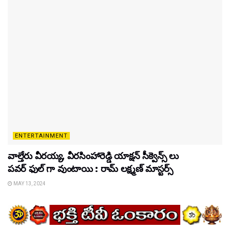
ENTERTAINMENT
వాల్తేరు వీరయ్య, వీరసింహారెడ్డి యాక్షన్ సీక్వెన్స్ లు
పవర్ ఫుల్ గా వుంటాయి : రామ్ లక్ష్మణ్ మాస్టర్స్
MAY 13, 2024