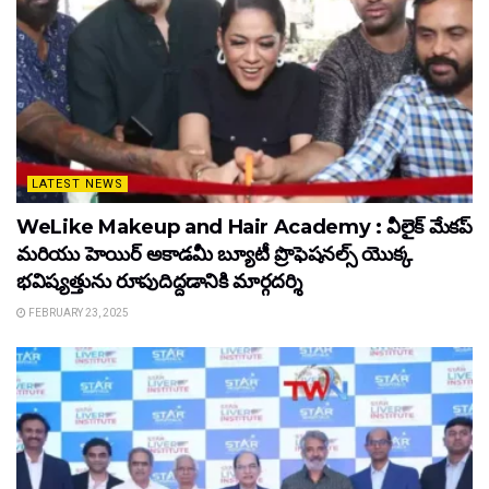
LATEST NEWS
WeLike Makeup and Hair Academy : వీలైక్ మేకప్
మరియు హెయిర్ అకాడమీ బ్యూటీ ప్రొఫెషనల్స్ యొక్క
భవిష్యత్తును రూపుదిద్దడానికి మార్గదర్శి
FEBRUARY 23, 2025