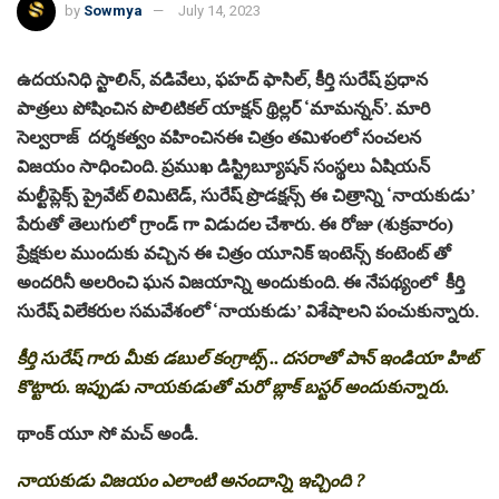
by
Sowmya
July 14, 2023
ఉదయనిధి స్టాలిన్, వడివేలు, ఫహద్ ఫాసిల్, కీర్తి సురేష్ ప్రధాన
పాత్రలు పోషించిన పొలిటికల్ యాక్షన్ థ్రిల్లర్ ‘మామన్నన్’. మారి
సెల్వరాజ్ దర్శకత్వం వహించినఈ చిత్రం తమిళంలో సంచలన
విజయం సాధించింది. ప్రముఖ డిస్ట్రిబ్యూషన్ సంస్థలు ఏషియన్
మల్టీప్లెక్స్ ప్రైవేట్ లిమిటెడ్, సురేష్ ప్రొడక్షన్స్ ఈ చిత్రాన్ని ‘నాయకుడు’
పేరుతో తెలుగులో గ్రాండ్ గా విడుదల చేశారు. ఈ రోజు (శుక్రవారం)
ప్రేక్షకుల ముందుకు వచ్చిన ఈ చిత్రం యూనిక్ ఇంటెన్స్ కంటెంట్ తో
అందరినీ అలరించి ఘన విజయాన్ని అందుకుంది. ఈ నేపథ్యంలో కీర్తి
సురేష్ విలేకరుల సమవేశంలో ‘నాయకుడు’ విశేషాలని పంచుకున్నారు.
కీర్తి సురేష్ గారు మీకు డబుల్ కంగ్రాట్స్ .. దసరాతో పాన్ ఇండియా హిట్
కొట్టారు. ఇప్పుడు నాయకుడుతో మరో బ్లాక్ బస్టర్ అందుకున్నారు.
థాంక్ యూ సో మచ్ అండీ.
నాయకుడు విజయం ఎలాంటి అనందాన్ని ఇచ్చింది ?