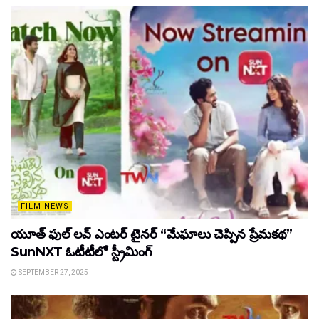
FILM NEWS
యూత్ ఫుల్ లవ్ ఎంటర్ టైనర్ “మేఘాలు చెప్పిన ప్రేమకథ”
SunNXT ఓటీటీలో స్ట్రీమింగ్
SEPTEMBER 27, 2025