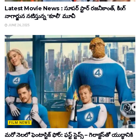
Latest Movie News : సూపర్ స్టార్ రజనీకాంత్, కింగ్
నాగార్జున నటిస్తున్న ‘కూలీ’ మూవీ
JUNE 26, 2025
FILM NEWS
మరో నెలలో ఫెంటాస్టిక్ ఫోర్: ఫస్ట్ స్టెప్స్ – గెలాక్టస్‌తో యుద్ధానికి