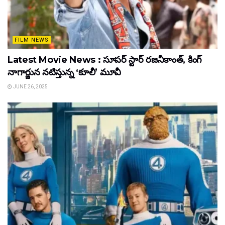
FILM NEWS
Latest Movie News : సూపర్ స్టార్ రజనీకాంత్, కింగ్
నాగార్జున నటిస్తున్న ‘కూలీ’ మూవీ
JUNE 26, 2025