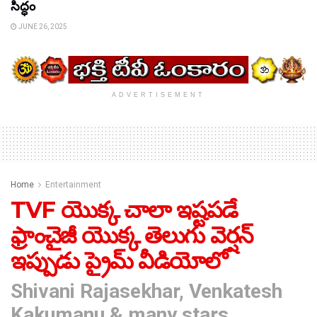
సిద్ధం
JUNE 26, 2025
ADVERTISEMENT
Home
Entertainment
TVF యొక్క చాలా ఇష్టపడే
ఫ్రాంచైజీ యొక్క తెలుగు వెర్షన్
ఇప్పుడు ప్రైమ్ వీడియోలో
Shivani Rajasekhar, Venkatesh
Kakumanu & many stars