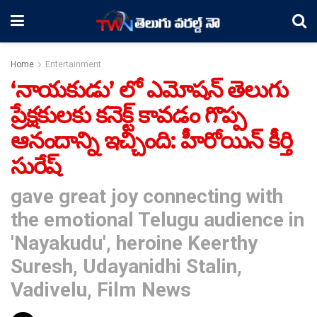
Home
Entertainment
‘నాయకుడు’ లో ఎమోషన్ తెలుగు
ప్రేక్షకులకు కనెక్ట్ కావడం గొప్ప
ఆనందాన్ని ఇచ్చింది: హీరోయిన్ కీర్తి
సురేష్
gave great joy connecting with
the emotional Telugu audience in
'Nayakudu', heroine Keerthy
Suresh, Udayanidhi Stalin,
Vadivelu, Film News