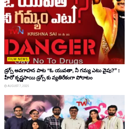
FILM NEWS
డ్రగ్స్ అవగాహన పాట “ఓ యువతా, నీ గమ్య ఎటు వైపు?” :
హీరో కృష్ణసాయి డ్రగ్స్ కు వ్యతిరేకంగా పోరాటం
AUGUST 7, 2025