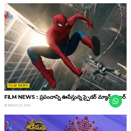
FILM NEWS
FILM NEWS : ప్రపంచాన్ని ఊపేస్తున్న స్పైడర్ మ్యాన్ ట్రైలర్
MARCH 27, 2026