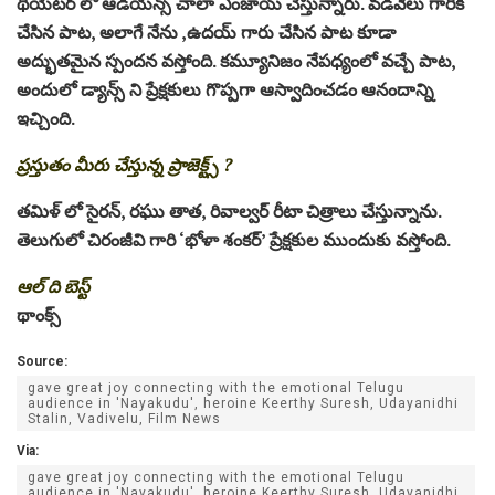
థియేటర్ లో ఆడియన్స్ చాలా ఎంజాయ్ చేస్తున్నారు. వడివేలు గారికి
చేసిన పాట, అలాగే నేను ,ఉదయ్ గారు చేసిన పాట కూడా
అద్భుతమైన స్పందన వస్తోంది. కమ్యూనిజం నేపధ్యంలో వచ్చే పాట,
అందులో డ్యాన్స్ ని ప్రేక్షకులు గొప్పగా ఆస్వాదించడం ఆనందాన్ని
ఇచ్చింది.
ప్రస్తుతం మీరు చేస్తున్న ప్రాజెక్ట్స్ ?
తమిళ్ లో సైరన్, రఘు తాత, రివాల్వర్ రీటా చిత్రాలు చేస్తున్నాను.
తెలుగులో చిరంజీవి గారి ‘భోళా శంకర్’ ప్రేక్షకుల ముందుకు వస్తోంది.
ఆల్ ది బెస్ట్
థాంక్స్
Source:
gave great joy connecting with the emotional Telugu
audience in 'Nayakudu', heroine Keerthy Suresh, Udayanidhi
Stalin, Vadivelu, Film News
Via:
gave great joy connecting with the emotional Telugu
audience in 'Nayakudu', heroine Keerthy Suresh, Udayanidhi