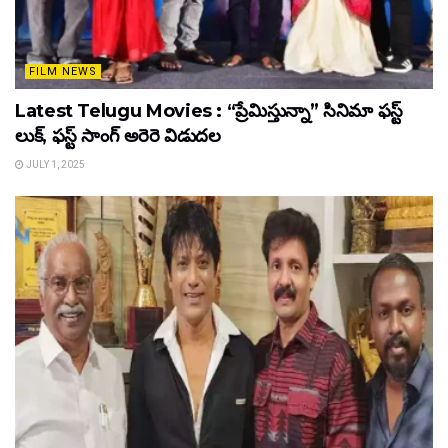
FILM NEWS
Latest Telugu Movies : “ప్రేమిస్తున్నా” సినిమా ఫస్ట్
లుక్, ఫస్ట్ సాంగ్ అరెరె విడుదల
JULY 1, 2025