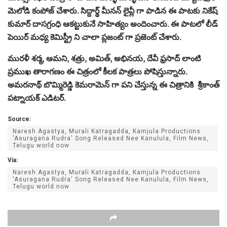
మెలోడి కంపోజ్ చేశారు. సిద్దార్థ్ మీనన్ లైవ్లీ గా పాడిన ఈ పాటకు నికేష్
కుమార్ దాసగ్రంధి ఆకట్టుకునే సాహిత్యం అందించారు. ఈ పాటలో లీడ్
పెయిర్ మధ్య కెమిస్ట్రీ ని చాలా ప్లజంట్ గా ప్రజెంట్ చేశారు.
మురళీ శ‌ర్మ, ఆమ‌ని, శ‌త్రు, అమిత్‌, అభిన‌య‌, దేవీ ఫ్రసాద్ లాంటి
ప్రముఖ తారాగణం ఈ చిత్రంలో కీలక పాత్రలు పోషిస్తున్నారు.
అమ‌ర‌నాథ్ బొమ్మిరెడ్డి కెమరామెన్ గా పని చేస్తున్న ఈ చిత్రానికి శ్రీ‌కాంత్
ప‌ట్నాయ‌క్‌ ఎడిటర్.
Source:
Naresh Agastya, Murali Katragadda, Kamjula Productions
'Asuragana Rudra' Song Released Nee Kanulula, Film News,
Telugu world now
Via:
Naresh Agastya, Murali Katragadda, Kamjula Productions
'Asuragana Rudra' Song Released Nee Kanulula, Film News,
Telugu world now