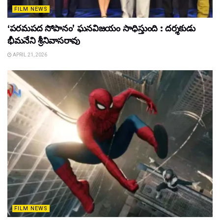
FILM NEWS
‘పరమపద సోపానం’ ఘనవిజయం సాధిస్తుంది : దర్శకుడు
భీమనేని శ్రీనివాసరావు
APRIL 21, 2026
FILM NEWS