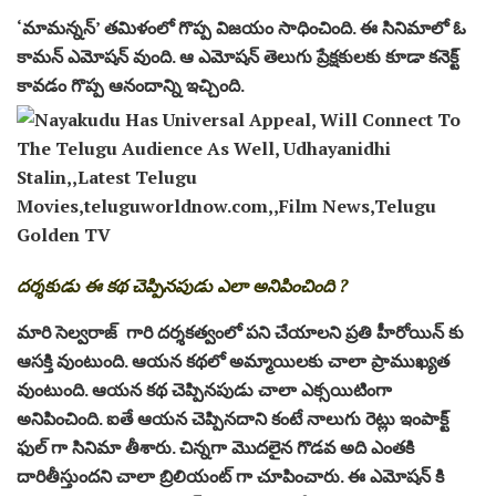
‘మామన్నన్’ తమిళంలో గొప్ప విజయం సాధించింది. ఈ సినిమాలో ఓ
కామన్ ఎమోషన్ వుంది. ఆ ఎమోషన్ తెలుగు ప్రేక్షకులకు కూడా కనెక్ట్
కావడం గొప్ప ఆనందాన్ని ఇచ్చింది.
దర్శకుడు ఈ కథ చెప్పినపుడు ఎలా అనిపించింది ?
మారి సెల్వరాజ్ గారి దర్శకత్వంలో పని చేయాలని ప్రతి హీరోయిన్ కు
ఆసక్తి వుంటుంది. ఆయన కథలో అమ్మాయిలకు చాలా ప్రాముఖ్యత
వుంటుంది. ఆయన కథ చెప్పినపుడు చాలా ఎక్సయిటింగా
అనిపించింది. ఐతే ఆయన చెప్పినదాని కంటే నాలుగు రెట్లు ఇంపాక్ట్
ఫుల్ గా సినిమా తీశారు. చిన్నగా మొదలైన గొడవ అది ఎంతకి
దారితీస్తుందని చాలా బ్రిలియంట్ గా చూపించారు. ఈ ఎమోషన్ కి