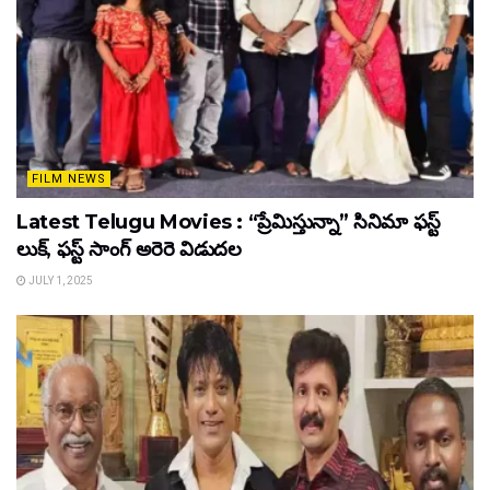
FILM NEWS
Latest Telugu Movies : “ప్రేమిస్తున్నా” సినిమా ఫస్ట్
లుక్, ఫస్ట్ సాంగ్ అరెరె విడుదల
JULY 1, 2025