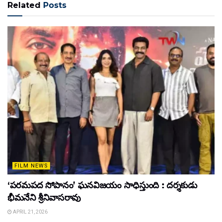
Related
Posts
FILM NEWS
‘పరమపద సోపానం’ ఘనవిజయం సాధిస్తుంది : దర్శకుడు
భీమనేని శ్రీనివాసరావు
APRIL 21, 2026