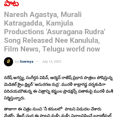
పాట
Naresh Agastya, Murali
Katragadda, Kamjula
Productions 'Asuragana Rudra'
Song Released Nee Kanulula,
Film News, Telugu world now
by
Sowmya
July 14, 2023
నరేష్‌ అగస్త్య, సంగీర్తన విపిన్‌, ఆర్యన్‌ రాజేష్‌ ప్రధాన పాత్రలు పోషిస్తున్న
మెడిక‌ల్ క్రైం థ్రిల్లర్ ‘అసురగణ రుద్ర’. మురళీ కాట్రాగడ్డ దర్శకుడిగా
పరిచయమౌతున్న ఈ చిత్రాన్ని కమ్జుల ప్రొడక్షన్స్‌ పతాకంపై మురళీ వంశీ
నిర్మిస్తున్నారు.
తాజాగా ఈ చిత్రం నుంచి ‘నీ కనులలో’ పాటని విడుదల చేశారు
మేకర్స్. శేఖర్ చంద్ర ఈ పాటని మళ్ళీ మళ్ళీ వినాలనిపించే బ్యూటీఫుల్