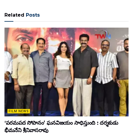
Related
Posts
FILM NEWS
‘పరమపద సోపానం’ ఘనవిజయం సాధిస్తుంది : దర్శకుడు
భీమనేని శ్రీనివాసరావు