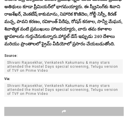
అతిథులు కూడా ప్రీమియర్‌లో భాగమయ్యారు. ఈ స్క్రీనింగ్‌కు శివాని
రాజశేఖర్, వెంకటేష్ కాకుమాను, నిహారిక కొణిదెల, గోల్డీ నిస్సీ, కిరణ్
మచ్చ, పావని కరణం, రవికాంత్ పేరేపు, రోషన్ కనకాల, సాన్వీ మేఘన,
శివాత్మిక వంటి ప్రముఖులు హాజరయ్యారు, వారు తమ కళాశాల
జ్ఞాపకాలను గుర్తుచేసుకున్నారు.హాస్టల్ డేస్ ఇప్పుడు 240 దేశాలు
మరియు ప్రాంతాలలో ప్రైమ్ వీడియోలో ప్రసారం చేయబడుతోంది.
Source:
Shivani Rajasekhar, Venkatesh Kakumanu & many stars
attended the Hostel Days special screening, Telugu version
of TVF on Prime Video
Via:
Shivani Rajasekhar, Venkatesh Kakumanu & many stars
attended the Hostel Days special screening, Telugu version
of TVF on Prime Video