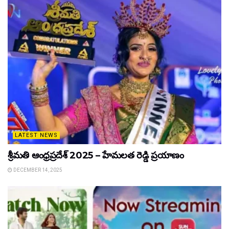
LATEST NEWS
శ్రీమతి ఆంధ్రప్రదేశ్ 2025 – హేమలత రెడ్డి ప్రయాణం
DECEMBER 14, 2025