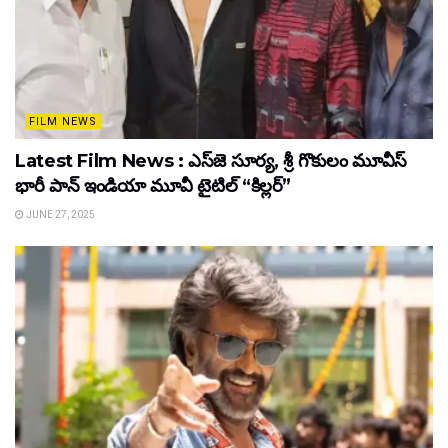
FILM NEWS
Latest Film News : ఎస్‌జె సూర్య, శ్రీ గొకులం మూవీస్‌
భారీ పాన్‌ ఇండియా మూవీ టైటిల్ “కిల్లర్”
JUNE 27, 2025