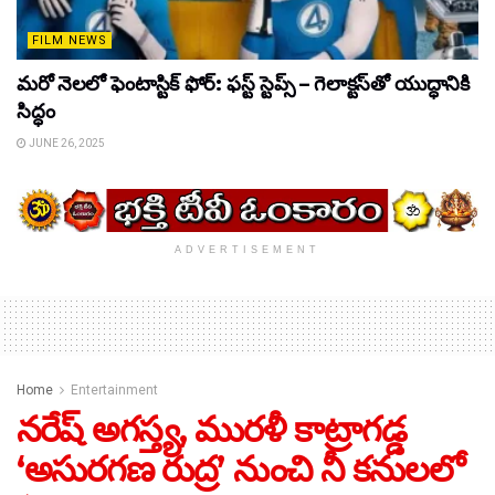
FILM NEWS
మరో నెలలో ఫెంటాస్టిక్ ఫోర్: ఫస్ట్ స్టెప్స్ – గెలాక్టస్‌తో యుద్ధానికి
సిద్ధం
JUNE 26, 2025
ADVERTISEMENT
Home
Entertainment
నరేష్‌ అగస్త్య, మురళీ కాట్రాగడ్డ
‘అసురగణ రుద్ర’ నుంచి నీ కనులలో