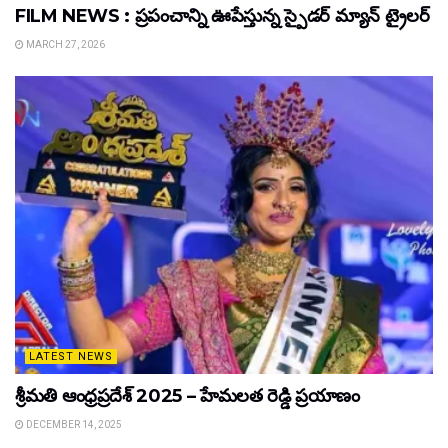
FILM NEWS : ప్రపంచాన్ని ఊపేస్తున్న స్పైడర్ మ్యాన్ ట్రైలర్
MARCH 27, 2026
LATEST NEWS
శ్రీమతి ఆంధ్రప్రదేశ్ 2025 – హేమలత రెడ్డి ప్రయాణం
DECEMBER 14, 2025