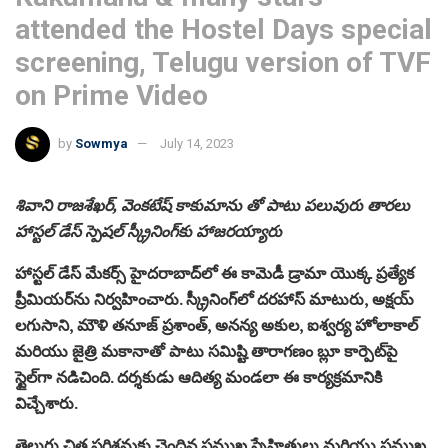
attended the Hostel Days special
screening, Telugu version of TVF
on Prime Video
by
Sowmya
July 14, 2023
శివాని రాజశేఖర్, వెంకటేష్ కాకుమాను తో పాటు పలువురు తారలు
హాస్టల్ డేస్ స్పెషల్ స్క్రీనింగ్‌కు హాజరయ్యారు
హాస్టల్ డేస్ మేకర్స్ హైదరాబాద్‌లో ఈ కామెడీ డ్రామా యొక్క ప్రత్యేక
ప్రీమియర్‌ను నిర్వహించారు. స్క్రీనింగ్‌లో దరహాస్ మాటురు, అక్షయ్
లగుసాని, మౌళి తనూజ్ ప్రశాంత్, అనన్య అకుల, ఐశ్వర్య హోలాకాల్
మరియు జైత్రి మకానాతో పాటు సమిష్టి తారాగణం బ్లూ కార్పెట్‌పై
స్టైల్‌గా నడిచింది. దర్శకుడు ఆదిత్య మండలా ఈ కార్యక్రమానికి
విచ్చేశారు.
తెలుగు చిత్ర పరిశ్రమకు చెందిన ప్రముఖ స్నేహితులు మరియు ప్రముఖ