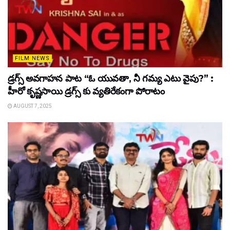
FILM NEWS
డ్రగ్స్ అవగాహన పాట “ఓ యువతా, నీ గమ్య ఎటు వైపు?” :
హీరో కృష్ణసాయి డ్రగ్స్ కు వ్యతిరేకంగా పోరాటం
AUGUST 7, 2025