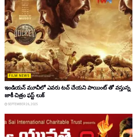
FILM NEWS
ఇండియన్ మూవీలో ఎవరు టచ్ చేయని పాయింట్ తో వస్తున్న
జాకీ చిత్రం ఫస్ట్ లుక్
SEPTEMBER 26, 2025