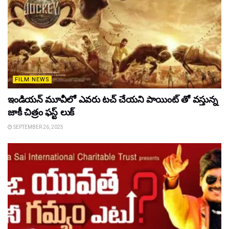
FILM NEWS
ఇండియన్ మూవీలో ఎవరు టచ్ చేయని పాయింట్ తో వస్తున్న
జాకీ చిత్రం ఫస్ట్ లుక్
SEPTEMBER 26, 2025