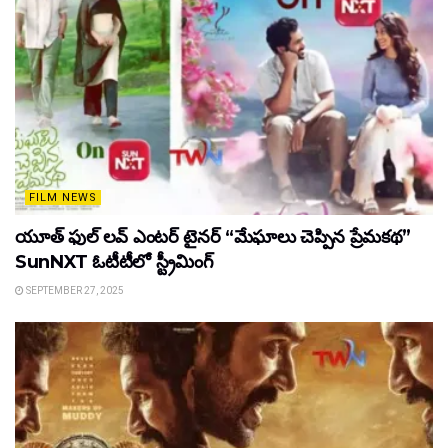
FILM NEWS
యూత్ ఫుల్ లవ్ ఎంటర్ టైనర్ “మేఘాలు చెప్పిన ప్రేమకథ”
SunNXT ఓటీటీలో స్ట్రీమింగ్
SEPTEMBER 27, 2025