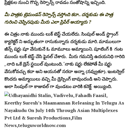
ప్రేక్షకుల నుంచి గొప్ప రెస్పాన్స్ రావడం సంతోషాన్ని ఇచ్చింది.
మీ పాత్రకు ట్రెమండస్ రెస్పాన్స్ వస్తోంది కదా.. దర్శకుడు ఈ పాత్ర
గురించి చెప్పినపుడు మీరు ఎలా ప్రిపేర్ అయ్యారు ?
ఈ చిత్రం నాకు ముందు లుక్ టెస్ట్ చేయలేదు. సింపుల్ అండ్ స్ట్రాంగ్
క్యారెక్టర్ ని అద్భుతంగా రాసుకున్నారు దర్శకుడు మారి. మాములుగా
జీన్స్ షర్టు షూ వేసుకునే ఓ మామూలు అమ్మాయిని. షూటింగ్ కి గంట
ముందు లుక్ టెస్ట్ చేసి ఫైనల్ చేశారు. మీరు గమనిస్తే ఉదయనిధి గారిది
, నాది ఒకే డ్రెస్ స్టయిల్ వుంటుంది. ‘నాకు షర్టు లేకపోతే మీ షర్టు
వేసుకోవచ్చు కదా అని ఆయనతో సరదా అన్నా (నవ్వుతూ). ఇంటర్వెల్
కొందరు అమ్మాయిలు వచ్చి మీ డ్రెస్సింగ్ బావుందండి అని చెప్పారు.
అలా సింపుల్ గా కాజువల్ గా వుండటం వారికి కనెక్ట్ అయ్యింది.