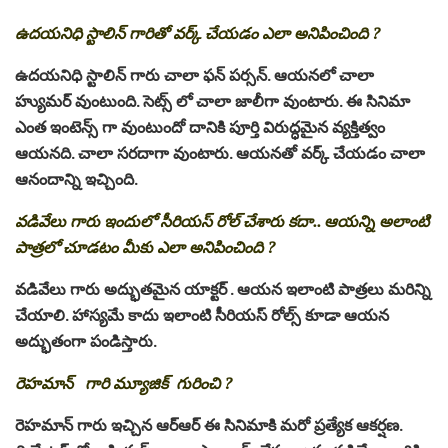
ఉదయనిధి స్టాలిన్ గారితో వర్క్ చేయడం ఎలా అనిపించింది ?
ఉదయనిధి స్టాలిన్ గారు చాలా ఫన్ పర్సన్. ఆయనలో చాలా
హ్యుమర్ వుంటుంది. సెట్స్ లో చాలా జాలీగా వుంటారు. ఈ సినిమా
ఎంత ఇంటెన్స్ గా వుంటుందో దానికి పూర్తి విరుద్ధమైన వ్యక్తిత్వం
ఆయనది. చాలా సరదాగా వుంటారు. ఆయనతో వర్క్ చేయడం చాలా
ఆనందాన్ని ఇచ్చింది.
వడివేలు గారు ఇందులో సీరియస్ రోల్ చేశారు కదా.. ఆయన్ని అలాంటి
పాత్రలో చూడటం మీకు ఎలా అనిపించింది ?
వడివేలు గారు అద్భుతమైన యాక్టర్ . ఆయన ఇలాంటి పాత్రలు మరిన్ని
చేయాలి. హాస్యమే కాదు ఇలాంటి సీరియస్ రోల్స్ కూడా ఆయన
అద్భుతంగా పండిస్తారు.
రెహమాన్ గారి మ్యూజిక్ గురించి ?
రెహమాన్ గారు ఇచ్చిన ఆర్ఆర్ ఈ సినిమాకి మరో ప్రత్యేక ఆకర్షణ.