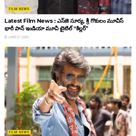
FILM NEWS
Latest Film News : ఎస్‌జె సూర్య, శ్రీ గొకులం మూవీస్‌
భారీ పాన్‌ ఇండియా మూవీ టైటిల్ “కిల్లర్”
JUNE 27, 2025
FILM NEWS