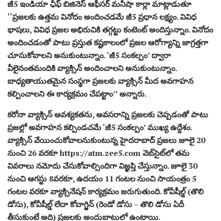
జీ5 ఇండియా ఛీఫ్‌ బిజినెస్‌ ఆఫీసర్‌ మనీషా కార్లా మాట్లాడుతూ
‘‘ప్రజలకు ఉత్తమ వినోదం అందించడమే జీ5 ప్రధాన లక్ష్యం. వివిధ
భాషలు, వివిధ ప్రజల అభిరుచికి తగ్గట్టు కంటెంట్‌ అందిస్తున్నాం. వినోదం
అందించడంతో పాటు ప్రస్తుత కష్టకాలంలో ప్రజల ఆరోగ్యాన్ని జాగ్రత్తగా
చూసుకోవాలని అనుకుంటున్నాం. ‘జీ5 సంకల్పం’ ద్వారా
వీలైనంతమందికి వ్యాక్సిన్‌ అందించాలని అనుకుంటున్నాం.
బాధ్యతాయుతమైన సంస్థగా ప్రజలకు వ్యాక్సిన్‌ మీద అవగాహన
కల్పించాలని ఈ కార్యక్రమం చేపట్టాం’’ అన్నారు.
కరోనా వ్యాక్సిన్‌ ఆవశ్యకతను, అవసరాన్ని ప్రజలకు చెప్పడంతో పాటు
ప్రజల్లో అవగాహన కల్పిండచమే ‘జీ5 సంకల్పం’ ముఖ్య ఉద్దేశం.
వ్యాక్సిన్‌ వేయించుకోవాలనుకుంటున్న హైదరాబాద్‌ ప్రజలు జూలై 20
నుంచి 26 వరకూ https://atm.zee5.com వెబ్‌సైట్‌లో తమ
వివరాలు నమోదు చేసుకోవాల్సిందిగా విజ్ఞప్తి చేస్తున్నాం. జూలై 30
నుంచి ఆగస్టు 8వరకూ, ఉదయం 11 గంటల నుంచి సాయంత్రం 5
గంటల వరకూ వ్యాక్సినేషన్‌ కార్యక్రమం జరుగుతుంది. కోవీషీల్డ్‌ (తొలి
డోసు), కోవీషీల్డ్‌ లేదా కోవాగ్జిన్‌ (రెండో డోసు – తొలి డోసు ఏదీ
తీసుకుంటే అది) ప్రజలకు అందుబాటులో ఉంటాయి.