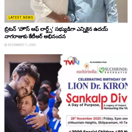
LATEST NEWS
బ్రిటన్ ‘హౌస్ ఆఫ్ లార్డ్స్’ సభ్యుడిగా ఎన్నికైన ఉదయ్
నాగరాజుకు కేటీఆర్ అభినందన
DECEMBER 11, 2025