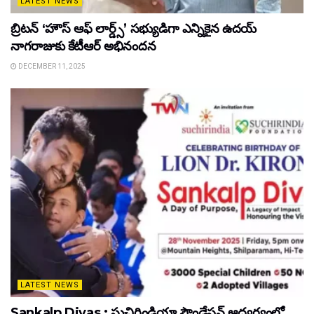
LATEST NEWS
బ్రిటన్ ‘హౌస్ ఆఫ్ లార్డ్స్’ సభ్యుడిగా ఎన్నికైన ఉదయ్
నాగరాజుకు కేటీఆర్ అభినందన
DECEMBER 11, 2025
LATEST NEWS
Sankalp Divas : సుచిరిండియా ఫౌండేషన్ ఆధ్వర్యంలో