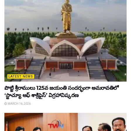
LATEST NEWS
పొట్టి శ్రీరాములు 125వ జయంతి సందర్భంగా అమరావతిలో
‘స్టాచ్యూ ఆఫ్ శాక్రిఫైస్’ విగ్రహావిష్కరణ
MARCH 16, 2026