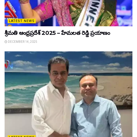
LATEST NEWS
శ్రీమతి ఆంధ్రప్రదేశ్ 2025 – హేమలత రెడ్డి ప్రయాణం
DECEMBER 14, 2025