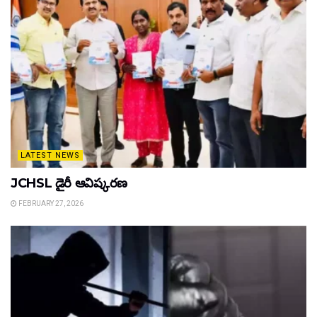
LATEST NEWS
JCHSL డైరీ ఆవిష్కరణ
FEBRUARY 27, 2026