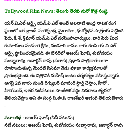
Tollywood Film News: తెలుగు తెరకు మరో కొత్త సంస్థ.
యన్.వి.ఎల్ ఆర్ట్స్ యన్.వి.ఎల్ అంటే అలనాటి ఆంద్ర నాటక రంగ
స్థలంలో ఒక బ్రాండ్. హరిశ్చంద్ర, మైరావణ, ధుర్యోధన పాత్రలకు పెట్టింది
పేరు. కీ. శే. శ్రీమాన్ యన్.వి.ఎల్ నరసింహచార్యులు. వారి పేరు మీద
కుమారులు నండూరి శ్రీను, నండూరి రాము గారు కలసి య.వి.ఎల్
ఆర్ట్స్ స్థాపించడమైనది. ఈ బేన‌ర్‌లో అజయ్ ఘోష్, శుబోదయం
సుబ్బారావు, జనార్ధన్ రావు (పలాస) ప్ర‌ధాన పాత్ర‌ధారులుగా
రూపొందుతున్న‌ మొద‌టి సినిమా నేడు పూజా కార్య‌క్ర‌మాల‌తో
ప్రారంభ‌మైంది. ఈ చిత్రానికి మహేష్ బంటు దర్శకత్వం వ‌హిస్తున్నారు.
ఆగస్ట్ 2వ వారం నుండి రెగ్యులర్ షూటింగ్ స్టార్ట్ చేస్తాం, హీరో ,
హీరోయిన్, ఇత‌ర నటీనటులు సాంకేతిక వర్గం వివ‌రాలు త్వరలో
తెలియచేస్తాం అని ఈ సంస్థ సి.ఈ.ఓ రాజశేఖర్ ఆణింగి తెలియజేశారు
.
మూలకథ :
అజయ్ ఘోష్ (సినీ నటుడు)
నటీ నటులు: అజయ్ ఘోష్, శుబోదయం సుబ్బారావు, జనార్ధన్ రావు