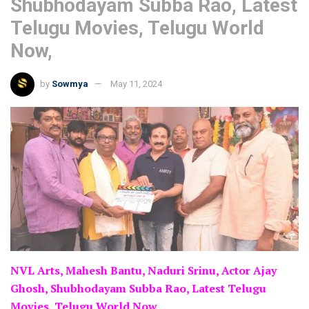
Shubhodayam Subba Rao, Latest
Telugu Movies, Telugu World
Now,
by
Sowmya
May 11, 2024
NVL Arts, Mahesh Bantu, Naduri Srinu, Actor Ajay
Ghosh, Shubhodayam Subba Rao, Latest Telugu
Movies, Telugu World Now,