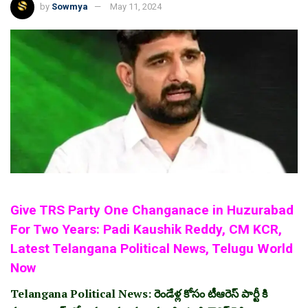
by
Sowmya
May 11, 2024
Give TRS Party One Changanace in Huzurabad
For Two Years: Padi Kaushik Reddy, CM KCR,
Latest Telangana Political News, Telugu World
Now
Telangana Political News: రెండేళ్ల కోసం టీఆరెస్ పార్టీ కి