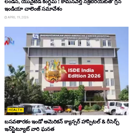
లండన్, యునైటెడ్ కింగ్డమ్ : కామన్‌వెల్త్ సెక్రటేరియట్‌తో గ్రీన్
ఇండియా చాలెంజ్ సమావేశం
APRIL 19, 2026
HEALTH
బసవతారకం ఇండో అమెరికన్ క్యాన్సర్ హాస్పిటల్ & రీసెర్చ్
ఇన్‌స్టిట్యూట్ వారి ఘనత