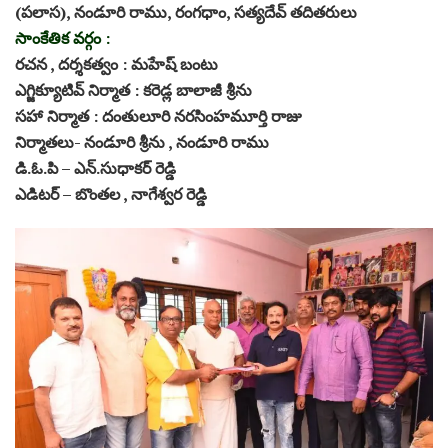
(పలాస), నండూరి రాము, రంగధాం, సత్యదేవ్ తదితరులు
సాంకేతిక వర్గం :
రచన , దర్శకత్వం : మహేష్ బంటు
ఎగ్జిక్యూటివ్ నిర్మాత : కరెడ్ల బాలాజీ శ్రీను
సహా నిర్మాత : దంతులూరి నరసింహమూర్తి రాజు
నిర్మాతలు- నండూరి శ్రీను , నండూరి రాము
డి.ఓ.పి – ఎన్.సుధాకర్ రెడ్డి
ఎడిటర్ – బొంతల , నాగేశ్వర రెడ్డి