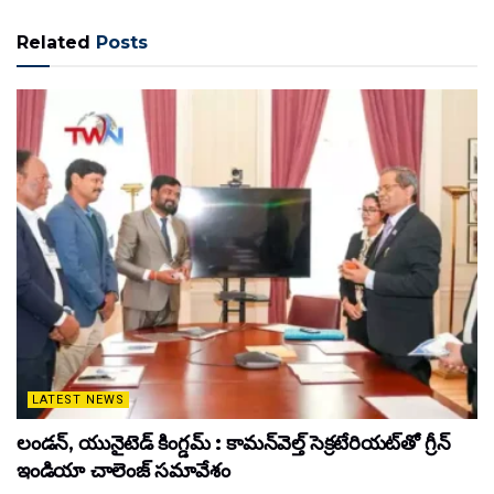
Related
Posts
LATEST NEWS
లండన్, యునైటెడ్ కింగ్డమ్ : కామన్‌వెల్త్ సెక్రటేరియట్‌తో గ్రీన్
ఇండియా చాలెంజ్ సమావేశం