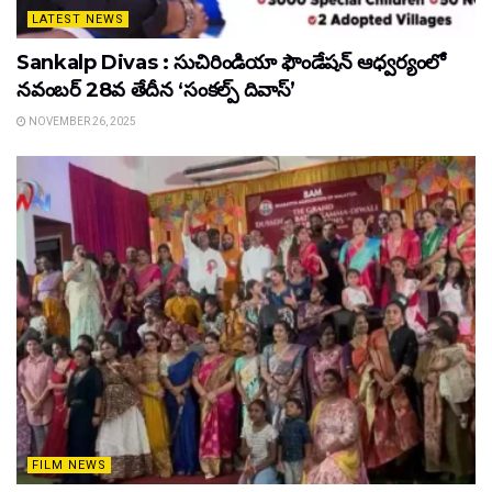
LATEST NEWS
Sankalp Divas : సుచిరిండియా ఫౌండేషన్ ఆధ్వర్యంలో
నవంబర్ 28వ తేదీన ‘సంకల్ప్ దివాస్’
NOVEMBER 26, 2025
FILM NEWS