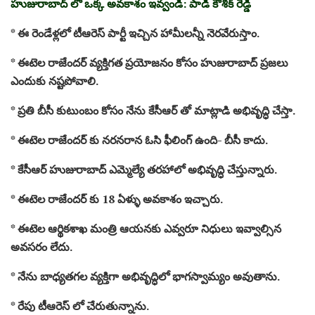
హుజురాబాద్ లో ఒక్క అవకాశం ఇవ్వండి: పాడి కౌశిక్ రెడ్డి
* ఈ రెండేళ్లలో టీఆరెస్ పార్టీ ఇచ్చిన హామీలన్నీ నెరవేరుస్తాం.
* ఈటెల రాజేందర్ వ్యక్తిగత ప్రయోజనం కోసం హుజురాబాద్ ప్రజలు
ఎందుకు నష్టపోవాలి.
* ప్రతి బీసీ కుటుంబం కోసం నేను కేసీఆర్ తో మాట్లాడి అభివృద్ధి చేస్తా.
* ఈటెల రాజేందర్ కు నరనరాన ఓసి ఫీలింగ్ ఉంది- బీసీ కాదు.
* కేసీఆర్ హుజురాబాద్ ఎమ్మెల్యే తరహాలో అభివృద్ధి చేస్తున్నారు.
* ఈటెల రాజేందర్ కు 18 ఏళ్ళు అవకాశం ఇచ్చారు.
* ఈటెల ఆర్థికశాఖ మంత్రి ఆయనకు ఎవ్వరూ నిధులు ఇవ్వాల్సిన
అవసరం లేదు.
* నేను బాధ్యతగల వ్యక్తిగా అభివృద్ధిలో భాగస్వామ్యం అవుతాను.
* రేపు టీఆరెస్ లో చేరుతున్నాను.