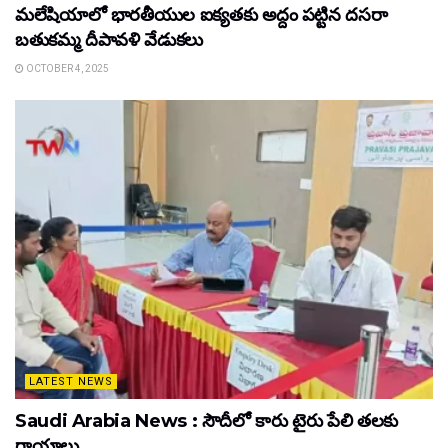
మలేషియాలో భారతీయుల ఐక్యతకు అద్దం పట్టిన దసరా
బతుకమ్మ దీపావళి వేడుకలు
OCTOBER 4, 2025
LATEST NEWS
Saudi Arabia News : సౌదీలో కారు టైరు పేలి తలకు
గాయాలు