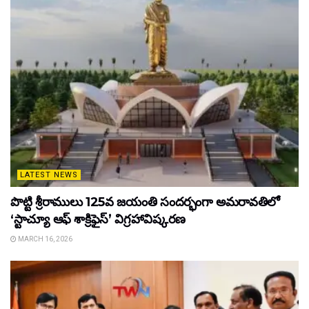
LATEST NEWS
పొట్టి శ్రీరాములు 125వ జయంతి సందర్భంగా అమరావతిలో
‘స్టాచ్యూ ఆఫ్ శాక్రిఫైస్’ విగ్రహావిష్కరణ
MARCH 16, 2026