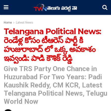
Home
Latest News
Telangana Political News:
రెండేళ్ల కోసం టీఆరెస్ పార్టీ కి
హుజురాబాద్ లో ఒక్క అవకాశం
ఇవ్వండి: పాడి కౌశిక్ రెడ్డి
Give TRS Party One Chance in
Huzurabad For Two Years: Padi
Kaushik Reddy, CM KCR, Latest
Telangana Political News, Telugu
World Now