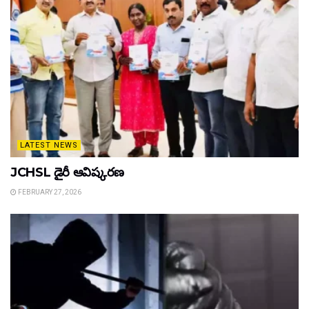
LATEST NEWS
JCHSL డైరీ ఆవిష్కరణ
FEBRUARY 27, 2026