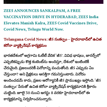
ZEE5 ANNOUNCES SANKALPAM, A FREE
VACCINATION DRIVE IN HYDERABAD, ZEE5 India
Elevates Manish Kalra, ZEE5 Covid Vaccines Drive,
Covid News, Telugu World Now.
Telangana Covid News: జీ5 సంకల్పం – హైదరాబాద్‌లో ఉచిత
కరోనా వ్యాక్సినేషన్‌ కార్యక్రమం
భారతదేశంలో అగ్రగామి ఓటీటీ వేదిక ‘జీ5’. వివిధ భాషలు, జానర్స్‌లో
ఎప్పటికప్పుడు కొత్త కంటెంట్‌ను అందిస్తూ, దేశంలో ఇంటింటికీ
చేరువైంది. ప్రజలందరికీ వినోదాన్ని పంచుతోంది. జీ5 ఎప్పుడు ఏం
చేస్తుందా? అని ప్రేక్షకులు ఆసక్తిగా గమనిస్తుంటారు. వినోదం
అందించడమే కాదు, ప్రజల ఆరోగ్యానికీ జీ5 ప్రాముఖ్యం ఇస్తోంది. ‘జీ5
సంకల్పం’ పేరుతో ఉచిత కరోనా వ్యాక్సినేషన్‌ కార్యక్రమానికి శ్రీకారం
చుట్టింది. జూలై 30 నుంచి ఆగస్టు 8 వరకూ హైదరాబాద్‌లో ఈ
కార్యక్రమాన్ని నిర్వహించనున్నారు.