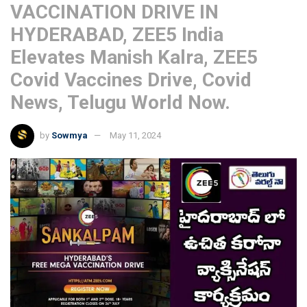
VACCINATION DRIVE IN
HYDERABAD, ZEE5 India
Elevates Manish Kalra, ZEE5
Covid Vaccines Drive, Covid
News, Telugu World Now.
by
Sowmya
May 11, 2024