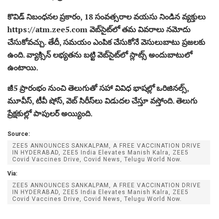
కొవిడ్‌ నిబంధనల ప్రకారం, 18 సంవత్సరాల వయసు నిండిన వ్యక్తులు
https://atm.zee5.com వెబ్‌సైట్‌లో తమ వివరాలు నమోదు
చేసుకోవచ్చు. తేదీ, సమయం ఎంపిక చేసుకోనే వెసులుబాటు ప్రజలకు
ఉంది. వ్యాక్సిన్‌ లభ్యతను బట్టి వెబ్‌సైట్‌లో స్లాట్స్‌ అందుబాటులో
ఉంటాయి.
జీ5 ప్రారంభం నుంచి తెలుగుతో సహా వివిధ భాషల్లో ఒరిజినల్స్‌,
మూవీస్‌, టీవీ షోస్‌, వెబ్‌ సిరీస్‌లు విడుదల చేస్తూ వస్తోంది. తెలుగు
ప్రేక్షకుల్లో పాపులర్‌ అయ్యింది.
Source:
ZEE5 ANNOUNCES SANKALPAM, A FREE VACCINATION DRIVE
IN HYDERABAD, ZEE5 India Elevates Manish Kalra, ZEE5
Covid Vaccines Drive, Covid News, Telugu World Now.
Via:
ZEE5 ANNOUNCES SANKALPAM, A FREE VACCINATION DRIVE
IN HYDERABAD, ZEE5 India Elevates Manish Kalra, ZEE5
Covid Vaccines Drive, Covid News, Telugu World Now.