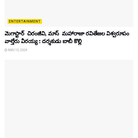
ENTERTAINMENT
మెగాస్టార్ చిరంజీవి, మాస్ మహారాజా రవితేజల విశ్వరూపం
వాల్తేరు వీరయ్య : దర్శకుడు బాబీ కొల్లి
MAY 13, 2024