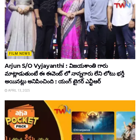
FILM NEWS
Arjun S/O Vyjayanthi : విజయశాంతి గారు
మాట్లాడుతుంటే ఈ ఈవెంట్ లో నాన్నగారు లేని లోటు భర్తీ
అయినట్లు అనిపించింది : యంగ్ టైగర్ ఎన్టీఆర్
APRIL 13, 2025