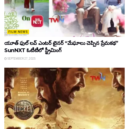
FILM NEWS
యూత్ ఫుల్ లవ్ ఎంటర్ టైనర్ “మేఘాలు చెప్పిన ప్రేమకథ”
SunNXT ఓటీటీలో స్ట్రీమింగ్
SEPTEMBER 27, 2025