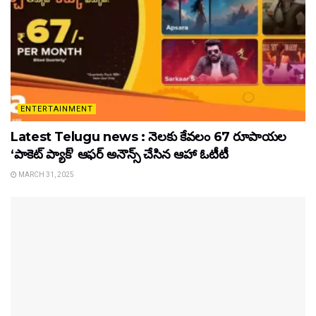
ENTERTAINMENT
Latest Telugu news : నెలకు కేవలం 67 రూపాయల
‘పాకెట్ ప్యాక్’ ఆఫర్ అనౌన్స్ చేసిన ఆహా ఓటీటీ
MARCH 31, 2025