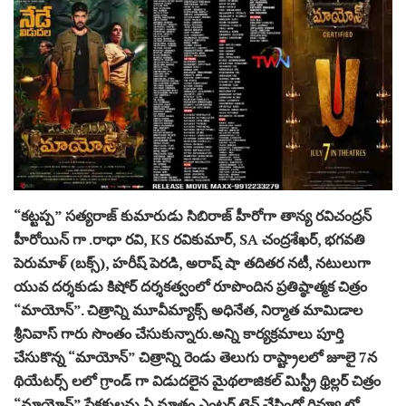
“కట్టప్ప” సత్యరాజ్ కుమారుడు సిబిరాజ్ హీరోగా తాన్య రవిచంద్రన్
హీరోయిన్ గా .రాధా రవి, KS రవికుమార్, SA చంద్రశేఖర్, భగవతి
పెరుమాళ్ (బక్స్), హరీష్ పెరడి, అరాష్ షా తదితర నటీ, నటులుగా
యువ దర్శకుడు కిషోర్ దర్శకత్వంలో రూపొందిన ప్రతిష్ఠాత్మక చిత్రం
“మాయోన్”. చిత్రాన్ని మూవీమ్యాక్స్ అధినేత, నిర్మాత మామిడాల
శ్రీనివాస్ గారు సొంతం చేసుకున్నారు.అన్ని కార్యక్రమాలు పూర్తి
చేసుకొన్న “మాయోన్” చిత్రాన్ని రెండు తెలుగు రాష్ట్రాలలో జూలై 7న
థియేటర్స్ లలో గ్రాండ్ గా విడుదలైన మైథలాజికల్ మిస్ట్రీ థ్రిల్లర్ చిత్రం
“మాయోన్” ప్రేక్షకులను ఏ మాత్రం ఎంటర్ టైన్ చేసిందో రివ్యూ లో