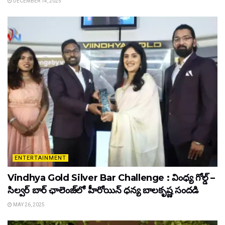
DECEMBER 14, 2025
ENTERTAINMENT
Vindhya Gold Silver Bar Challenge : వింధ్య గోల్డ్ –
సిల్వర్ బార్ ఛాలెంజ్‌లో హీరోయిన్ ధ‌న్య బాల‌కృష్ణ‌ సందడి
MAY 26, 2025