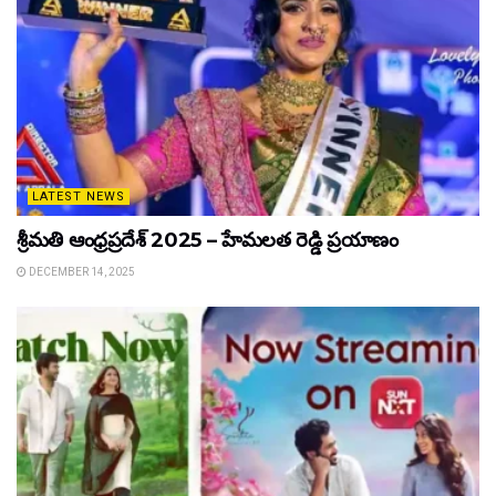
LATEST NEWS
శ్రీమతి ఆంధ్రప్రదేశ్ 2025 – హేమలత రెడ్డి ప్రయాణం
DECEMBER 14, 2025