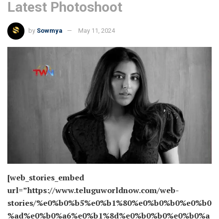
Latest Photoshoot
by
Sowmya
May 11, 2024
[web_stories_embed
url=”https://www.teluguworldnow.com/web-
stories/%e0%b0%b5%e0%b1%80%e0%b0%b0%e0%b0
%ad%e0%b0%a6%e0%b1%8d%e0%b0%b0%e0%b0%a