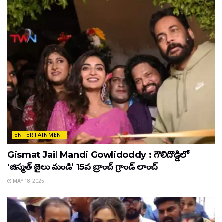
ENTERTAINMENT
Gismat Jail Mandi Gowlidoddy : గౌలిదొడ్డిలో
‘జిస్మత్ జైలు మండి’ 15వ బ్రాంచ్ గ్రాండ్ లాంచ్
MAY 18, 2025