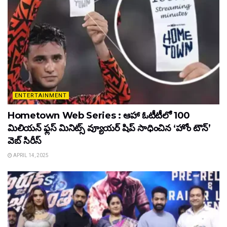
ENTERTAINMENT
Hometown Web Series : ఆహా ఓటీటీలో 100
మిలియన్ ఫ్లస్ మినిట్స్ వ్యూయర్ షిప్ సాధించిన ‘హోం టౌన్’
వెబ్ సిరీస్
APRIL 14, 2025