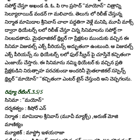
సపోర్ట్ చేస్తూ అఖండ డి. ఓ. పి రాం ప్రసాద్ “మాయోన్” చిత్రాన్ని
సెల్యూలాయిడ్ వండర్ గా మలిచారు. తెలుగు లో రిలీజ్ చేస్తున్న
నిర్మాత మామిడాల శ్రీనివాస్ చాలా పద్దతిగా వెళ్లే మనిషి. మూవీ మాక్స్
ద్వారా థియేటర్స్ లలో రిలీజ్ చేస్తూ చిన్న సినిమాలను సపోర్ట్ గా
నిలబడతాడు. మైథలాజికల్ థ్రిల్లర్ గా ప్రేక్షకుల ముందుకు వచ్చిన ఈ
సినిమా విజువల్స్ ఎక్స్ పీరియన్స్ అద్భుతంగా ఉంటుంది. ఆ విజువల్స్
ఎక్స్ పీరియన్స్ ను థియేటర్స్ లలో ఫుల్ స్క్రీన్ పై చూస్తేనే కచ్చితంగా
ఎంజాయ్ చేస్తారు. ఈ సినిమాను నమ్మి థియేట‌ర్ కు వచ్చిన ప్రతి
ప్రేక్షకుడిని నిరుత్సాహ పరచకుండా అందరినీ మైతలాజికల్ సస్పెన్స్
థ్రిల్లర్ “మాయోన్” “కచ్చితంగా ఎంట‌ర్ టైన్ చేస్తుంది అని చెప్పగలను.
రివ్యూ రేటింగ్..3.5/5
సినిమా : “మయోన్”
దర్శకత్వం : కిషోర్ ఎన్
నిర్మాత : మామిడాల శ్రీనివాస్ (మూవీ మ్యాక్స్) ,అరుణ్ మోజి
మాణిక్యం
మ్యూజిక్ : మాస్ట్రో ఇళయరాజా