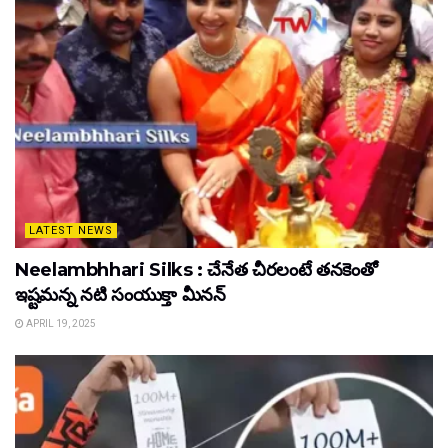
LATEST NEWS
Neelambhhari Silks : చేనేత చీరలంటే తనకెంతో
ఇష్టమన్న నటి సంయుక్తా మీనన్‌
APRIL 19, 2025