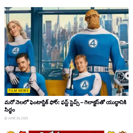
FILM NEWS
మరో నెలలో ఫెంటాస్టిక్ ఫోర్: ఫస్ట్ స్టెప్స్ – గెలాక్టస్‌తో యుద్ధానికి
సిద్ధం
JUNE 26, 2025