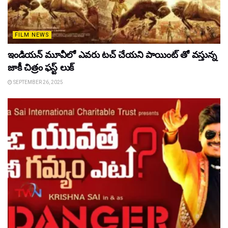
FILM NEWS
ఇండియన్ మూవీలో ఎవరు టచ్ చేయని పాయింట్ తో వస్తున్న
జాకీ చిత్రం ఫస్ట్ లుక్
SEPTEMBER 26, 2025