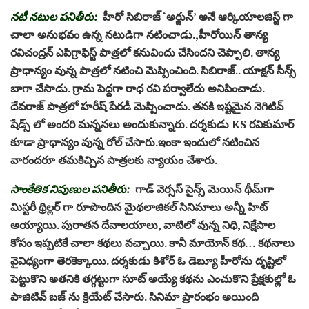
నటీ నటుల పనితీరు:
హీరో సిబిరాజ్ ‘అర్జున్’ అనే ఆర్కియాలజిస్ట్ గా
చాలా అనుభవం ఉన్న నటుడిగా నటించాడు.,హీరోయిన్ తాన్య
రవిచంద్రన్ ఎపిగ్రాఫిస్ట్ పాత్రలో కనువిందు చేసిందని చెప్పాలి. తాన్య
ప్రాధాన్యం వున్న పాత్రలో నటించి మెప్పించింది. సిబిరాజ్.. యాక్షన్ సీన్స్
బాగా చేసాడు. గ్రామ పెద్దగా రాధ రవి పర్వాలేదు అనిపించాడు.
దేవరాజ్ పాత్రలో హరీష్ పేరడీ మెప్పించాడు. తనకి ఇష్టమైన నెగిటివ్
షేడ్స్ లో అందరి మన్ననలు అందుకున్నారు. దర్శకుడు KS రవికుమార్
కూడా ప్రాధాన్యం వున్న రోల్ చేసారు.ఇంకా ఇందులో నటించిన
వారందరూ తమకిచ్చిన పాత్రలకు న్యాయం చేశారు.
సాంకేతిక నిపుణుల పనితీరు:
గాడ్‌ వెర్సస్‌ సైన్స్‌ మెయిన్‌ థీమ్‌గా
మిస్టరీ థ్రిల్లర్‌ గా రూపొందిన మైథలాజికల్ సినిమాలు అన్నీ హిట్
అయ్యాయి. పురాతన దేవాలయాలు, వాటిలో వున్న నిధి, నిక్షేపాల
కోసం ఇప్పటికే చాలా కథలు వచ్చాయి. కానీ మాయోన్ కథ… కథనాలు
వైవిధ్యంగా తెరకెక్కాయి. దర్శకుడు కిశోర్ ఓ డెబ్యూ హీరోను దృష్టిలో
పెట్టుకొని అతనికి తగ్గట్టుగా సూట్ అయ్యే కథను ఎంచుకొని ప్రేక్షకుల్లో ఓ
పాజిటివ్ బజ్ ను క్రియేట్ చేసారు. సినిమా ప్రారంభం అయింది