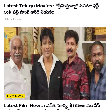
Latest Telugu Movies : “ప్రేమిస్తున్నా” సినిమా ఫస్ట్
లుక్, ఫస్ట్ సాంగ్ అరెరె విడుదల
JULY 1, 2025
FILM NEWS
Latest Film News : ఎస్‌జె సూర్య, శ్రీ గొకులం మూవీస్‌