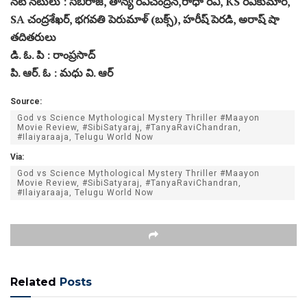
నటీ నటులు : సిబిరాజ్, తాన్య రవిచంద్రన్,రాధా రవి, KS రవికుమార్,
SA చంద్రశేఖర్, భగవతి పెరుమాళ్ (బక్స్), హరీష్ పెరడి, అరాష్ షా
తదితరులు
డి. ఓ. పి : రాంప్రసాద్
పి. ఆర్. ఓ : మధు వి. ఆర్
Source:
God vs Science Mythological Mystery Thriller #Maayon
Movie Review, #SibiSatyaraj, #TanyaRaviChandran,
#Ilaiyaraaja, Telugu World Now
Via:
God vs Science Mythological Mystery Thriller #Maayon
Movie Review, #SibiSatyaraj, #TanyaRaviChandran,
#Ilaiyaraaja, Telugu World Now
Related
Posts