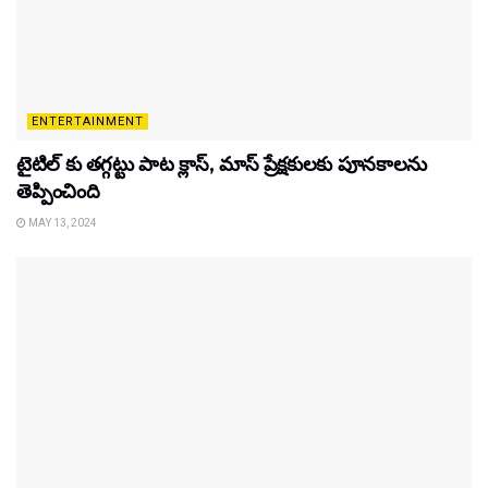
ENTERTAINMENT
టైటిల్‌ కు తగ్గట్టు పాట క్లాస్, మాస్ ప్రేక్షకులకు పూనకాలను
తెప్పించింది
MAY 13, 2024