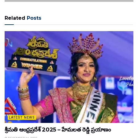
Related
Posts
LATEST NEWS
శ్రీమతి ఆంధ్రప్రదేశ్ 2025 – హేమలత రెడ్డి ప్రయాణం