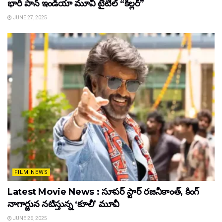
భారీ పాన్‌ ఇండియా మూవీ టైటిల్ “కిల్లర్”
JUNE 27, 2025
FILM NEWS
Latest Movie News : సూపర్ స్టార్ రజనీకాంత్, కింగ్
నాగార్జున నటిస్తున్న ‘కూలీ’ మూవీ
JUNE 26, 2025