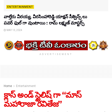
ENTERTAINMENT
వాల్తేరు వీరయ్య, వీరసింహారెడ్డి యాక్షన్ సీక్వెన్స్ లు
పవర్ ఫుల్ గా వుంటాయి : రామ్ లక్ష్మణ్ మాస్టర్స్
MAY 13, 2024
ADVERTISEMENT
Home
Entertainment
క్లాస్ అండ్ స్టైలిష్ గా “మాస్
మహారాజా రవితేజ”