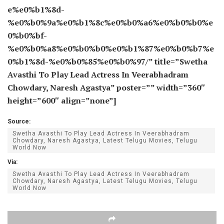
e%e0%b1%8d-
%e0%b0%9a%e0%b1%8c%e0%b0%a6%e0%b0%b0%e
0%b0%bf-
%e0%b0%a8%e0%b0%b0%e0%b1%87%e0%b0%b7%e
0%b1%8d-%e0%b0%85%e0%b0%97/” title=”Swetha
Avasthi To Play Lead Actress In Veerabhadram
Chowdary, Naresh Agastya” poster=”” width=”360″
height=”600″ align=”none”]
Source:
Swetha Avasthi To Play Lead Actress In Veerabhadram
Chowdary, Naresh Agastya, Latest Telugu Movies, Telugu
World Now
Via:
Swetha Avasthi To Play Lead Actress In Veerabhadram
Chowdary, Naresh Agastya, Latest Telugu Movies, Telugu
World Now