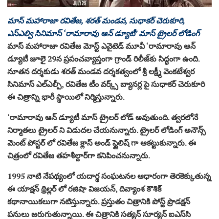
మాస్ మహారాజా రవితేజ, శరత్ మండవ, సుధాకర్ చెరుకూరి,
ఎస్ఎల్వి సినిమాస్ ‘రామారావు ఆన్ డ్యూటీ’ మాస్ ట్రైలర్ లోడింగ్
మాస్ మహారాజా రవితేజ మోస్ట్ ఎవైటెడ్ మూవీ ‘రామారావు ఆన్
డ్యూటీ జూలై 29న ప్రపంచవ్యాప్తంగా గ్రాండ్ రిలీజ్‌కు సిద్ధంగా ఉంది.
నూతన దర్శకుడు శరత్ మండవ దర్శకత్వంలో శ్రీ లక్ష్మీ వెంకటేశ్వర
సినిమాస్ ఎల్ఎల్పీ, రవితేజ టీం వర్క్స్ బ్యానర్ల పై సుధాకర్ చెరుకూరి
ఈ చిత్రాన్ని భారీ స్థాయిలో నిర్మిస్తున్నారు.
‘రామారావు ఆన్ డ్యూటీ మాస్ ట్రైలర్ లోడ్ అవుతుంది. త్వరలోనే
నిర్మాతలు ట్రైలర్ ని విడుదల చేయనున్నారు. ట్రైలర్ లోడింగ్ అనౌన్స్
మెంట్ పోస్టర్ లో రవితేజ క్లాస్ అండ్ స్టైలిష్ గా ఆకట్టుకున్నారు. ఈ
చిత్రంలో రవితేజ తహశీల్దార్‌గా కనిపించనున్నారు.
1995 నాటి నేపథ్యంలో యదార్థ సంఘటనల ఆధారంగా తెరకెక్కుతున్న
ఈ యాక్షన్ థ్రిల్లర్ లో రజిషా విజయన్, దివ్యాంశ కౌశిక్‌
కథానాయికలుగా నటిస్తున్నారు. ప్రస్తుతం చిత్రానికి పోస్ట్ ప్రొడక్షన్
పనులు జరుగుతున్నాయి. ఈ చిత్రానికి సత్యన్ సూర్యన్ ఐఎస్‌సి