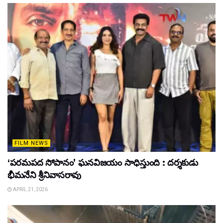
FILM NEWS
‘పరమపద సోపానం’ ఘనవిజయం సాధిస్తుంది : దర్శకుడు
భీమనేని శ్రీనివాసరావు
APRIL 21, 2026