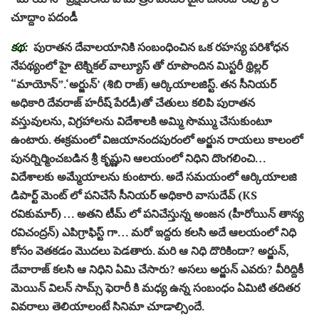
చూద్దాం పదండీ
కథ:
పురాతన దేవాలయానికి సంబంధించిన ఒక రహస్య పరిశోధన
నేపథ్యంలో హై టెక్నికల్‌ వాల్యూస్‌ తో రూపొందిన మిస్టరీ థ్రిల్లర్‌
“మాయోన్”.‘అర్జున్’ (శిబి రాజ్) ఆర్కియాలజిస్ట్. తన సీనియర్
అధికారి దేవరాజ్ హరీష్ పేరడీ)తో చేతులు కలిపి పురాతన
వస్తువులను, విగ్రహాలను విదేశాలకి అమ్మి సొమ్ము చేసుకుంటూ
ఉంటారు. ఈక్రమంలో విజయానందపురంలో అర్జున రాయలు కాలంలో
పునర్నిర్మించబడిన శ్రీ కృష్ణుని ఆలయంలో నిధిని దొంగలించి…
విదేశాలకు అమ్మేయాలను కుంటారు. అదే సమయంలో ఆర్కియాలజి
డిపార్ట్ మెంట్ లో పనిచేసే సీనియర్ అధికారి వాసుదేవ్ (KS
రవికుమార్) … అతని టీమ్ లో పనిచేస్తున్న అంజన (హీరోయిన్ తాన్య
రవిచంద్రన్) ఎపిగ్రాఫిస్ట్ గా… మరో ఇద్దరు కలసి అదే ఆలయంలో నిధి
కోసం వెతకడం మొదలు పెడతారు. మరి ఆ నిధి దొరికిందా? అర్జున్,
దేవారాజ్ కలసి ఆ నిధిని ఏమి చేసారు? అసలు అర్జున్ ఎవరు? వీరిద్దికీ
మెయిన్ విలన్ సామ్స్ ఫెరారీ కి మధ్య ఉన్న సంబంధం ఏమిటి తదితర
వివరాలు తెలియాలంటే సినిమా చూడాల్సిందే.