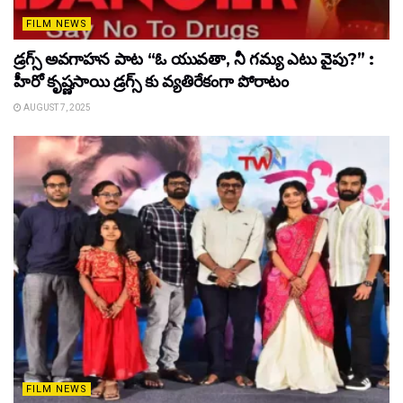
FILM NEWS
డ్రగ్స్ అవగాహన పాట “ఓ యువతా, నీ గమ్య ఎటు వైపు?” :
హీరో కృష్ణసాయి డ్రగ్స్ కు వ్యతిరేకంగా పోరాటం
AUGUST 7, 2025
FILM NEWS