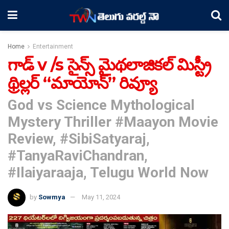
Home
Entertainment
గాడ్ v /s సైన్స్ మైథలాజికల్ మిస్ట్రీ
థ్రిల్లర్ “మాయోన్” రివ్యూ
God vs Science Mythological
Mystery Thriller #Maayon Movie
Review, #SibiSatyaraj,
#TanyaRaviChandran,
#Ilaiyaraaja, Telugu World Now
by
Sowmya
May 11, 2024