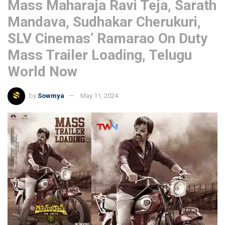
Mass Maharaja Ravi Teja, Sarath
Mandava, Sudhakar Cherukuri,
SLV Cinemas’ Ramarao On Duty
Mass Trailer Loading, Telugu
World Now
by
Sowmya
May 11, 2024