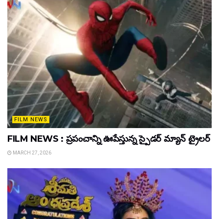
FILM NEWS
FILM NEWS : ప్రపంచాన్ని ఊపేస్తున్న స్పైడర్ మ్యాన్ ట్రైలర్
MARCH 27, 2026