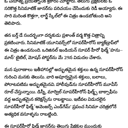
ఓ వినూత్న ప్రయత్నానికి శ్రీకారం చూట్టారు. తెలుగు ప్రేక్షకులకు ఓ
సరికొత్త సినిమాటిక్‌ జానర్‌ను పరిచయం చేసేందుకు రెడీ అయ్యారు. ఈ
సారి మరింత కొత్తగా, లార్జ్‌ స్కేల్‌లో ఈ చిత్రం ఉండబోతుంది అని
తెలిపారు.
తన బర్త్‌ డే సందర్భంగా దర్శకుడు ప్రశాంత్‌ వర్మ కొత్త చిత్రాన్ని
ప్రకటించారు. సినిమాటిక్‌ యూనివర్స్‌లో సూపర్‌హీరోస్‌ బ్యాక్‌డ్రాప్‌లో
ఈ చిత్రం ఉండనుంది. ఒరిజినల్‌ ఇండియన్‌ సూపర్‌ హీరో ఫిల్మ్‌ ‘హను–
మాన్‌’ టైటిల్, మోషన్‌ పోస్టర్‌ను మే 29న విడుదల చేశారు.
మన పురాణాలు ఇతీహాసల్లో అద్భుతమైన శక్తులు ఉన్న సూపర్‌హీరోస్‌
గురించి మనకు తెలుసు. వారి అపూర్వమైన శక్తులు, బలాలు,
పోరాటపటిమ అద్భుతమైనవి. హాలీవుడ్‌ను సూపర్‌హీరోస్‌ మూవీస్‌
రూల్‌ చేస్తున్నాయి. డిస్నీ, మార్వెల్‌ సూపర్‌హీరోస్‌ ఫిల్మ్స్‌ బాక్సాఫీసు
వద్ద అద్భుతమైన కలెక్షన్స్‌ను రాబట్టాయి. ఇటీవల విడుదలైన
సూపర్‌హీరో ఫిల్మ్‌ ‘అవెంజర్స్‌ ఎండ్‌గేమ్‌’ ప్రపంచ సినిమా చరిత్రలోనే
అత్యధిక వసూళ్ళను రాబట్టింది.
ఈ సూపర్‌హీరో ఫిల్మ్‌ జానర్‌ను తెలుగు ప్రేక్షకుల ముందుకు