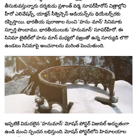
తీసుకువస్తున్నారు దర్శకుడు ప్రశాంత్‌ వర్మ. సూపర్‌హీరోస్‌ చిత్రాల్లోని
హీరో ఎలివేషన్స్, యాక్షన్‌ సీక్వెన్సెస్‌ ఆడియన్స్‌ను థియేటర్స్‌రకు
రప్పిస్తాయి. భారతీయ పురాణాల నుంచి ‘హను-మాన్’ సినిమాకు
స్ఫూర్తి పొందాము. భారతీయులుకు ‘హనుమాన్‌’ సూపర్‌హీరో. ఈ
సినిమా టైటిల్‌లో హను మాన్ మధ్యలో వజ్రంతో ఉన్న సూర్యుడి లొగొ
ఉండటం సినిమాపై అంచనాలను మరింత పెంచుతుంది.
ఇప్పటికే విడుదలైన ‘హనుమాన్‌’ మోషన్‌ పోస్టర్‌ విజువల్‌ అద్భుతంగా
ఉండి మంచి స్పందన లభిస్తుంది. మోషన్‌ పోస్టర్‌లోని హిమాలయాల