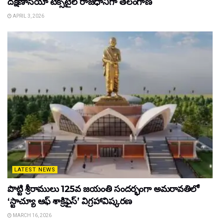
దక్షిణాసియా టెక్స్‌టైల్ రాజధానిగా తెలంగాణ
APRIL 3, 2026
LATEST NEWS
పొట్టి శ్రీరాములు 125వ జయంతి సందర్భంగా అమరావతిలో
‘స్టాచ్యూ ఆఫ్ శాక్రిఫైస్’ విగ్రహావిష్కరణ
MARCH 16, 2026