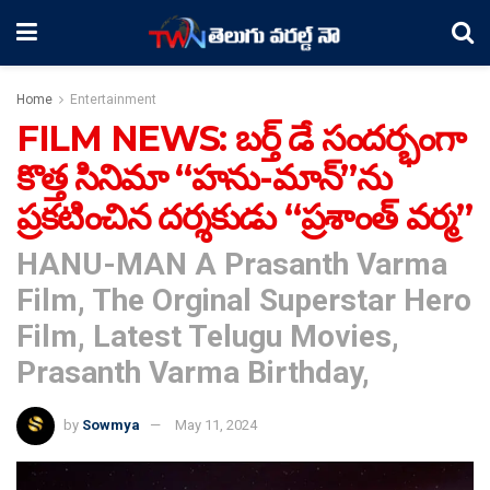
Home
Entertainment
FILM NEWS: బర్త్‌ డే సందర్భంగా
కొత్త సినిమా “హను-మాన్‌”ను
ప్రకటించిన దర్శకుడు “ప్రశాంత్‌ వర్మ”
HANU-MAN A Prasanth Varma
Film, The Orginal Superstar Hero
Film, Latest Telugu Movies,
Prasanth Varma Birthday,
by
Sowmya
May 11, 2024