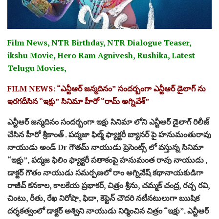
Film News, NTR Birthday, NTR Dialogue Teaser,
ikshu Movie, Hero Ram Agnivesh, Rushika, Latest
Telugu Movies,
FILM NEWS: “ఎన్టీఆర్ జన్మదినం” సందర్బంగా ఎన్టీఆర్ డైలాగ్ ను
ఇరగదీసిన “ఇక్షు” సినిమా హీరో “రామ్ అగ్నివేశ్”
ఎన్టీఆర్ జన్మదినం సందర్బంగా ఇక్షు సినిమా లోని ఎన్టీఆర్ డైలాగ్ రిలీజ్
చేసిన హీరో శ్రీకాంత్ . పద్మజా ఫిల్మ్ ఫ్యాక్టరీ బ్యానర్ పై హనుమంతురావు
నాయుడు అండ్ Dr గౌతమ్ నాయుడు ప్రెసెంట్స్ లో వస్తున్న సినిమా
“ఇక్షు”, పద్మజ ఫిలిం ఫ్యాక్టరీ పతాకంపై హనుమంత రావు నాయుడు ,
డాక్టర్ గౌతం నాయుడు సమర్పణలో రాం అగ్నివేష్ కథానాయకుడిగా
రాజీవ్ కనకాల, కాలకేయ ప్రభాకర్, చిత్రం శ్రీను, చమ్మక్ చంద్ర, రచ్చ రవి,
చింటు, రీతు, రేఖ నిరోషా, ఫిదా, కెప్టెన్ చౌదరి నటీనటులుగా ఋషిక
దర్శకత్వంలో డాక్టర్ అశ్విని నాయుడు నిర్మించిన చిత్రం “ఇక్షు”. ఎన్టీఆర్