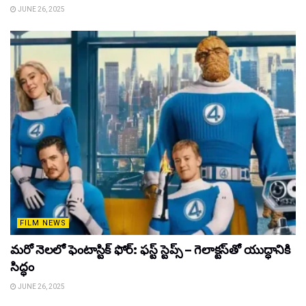
JUNE 26, 2025
FILM NEWS
మరో నెలలో ఫెంటాస్టిక్ ఫోర్: ఫస్ట్ స్టెప్స్ – గెలాక్టస్‌తో యుద్ధానికి
సిద్ధం
JUNE 26, 2025