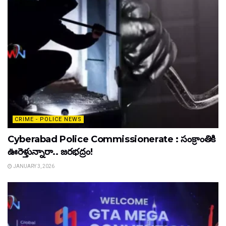
CRIME - POLICE NEWS
Cyberabad Police Commissionerate : సంక్రాంతికి
ఊరెళ్తున్నారా.. జరభద్రం!
JANUARY 3, 2026