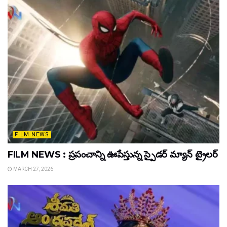
FILM NEWS
FILM NEWS : ప్రపంచాన్ని ఊపేస్తున్న స్పైడర్ మ్యాన్ ట్రైలర్
MARCH 27, 2026