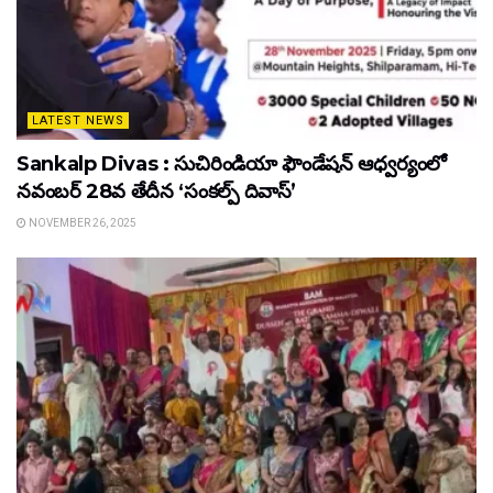
LATEST NEWS
Sankalp Divas : సుచిరిండియా ఫౌండేషన్ ఆధ్వర్యంలో
నవంబర్ 28వ తేదీన ‘సంకల్ప్ దివాస్’
NOVEMBER 26, 2025