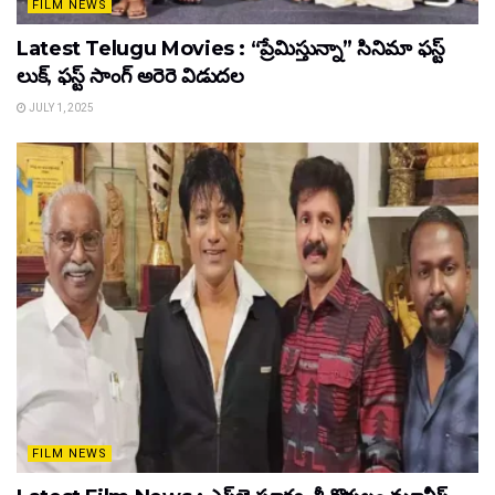
FILM NEWS
Latest Telugu Movies : “ప్రేమిస్తున్నా” సినిమా ఫస్ట్
లుక్, ఫస్ట్ సాంగ్ అరెరె విడుదల
JULY 1, 2025
FILM NEWS