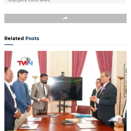
Telangana Covid News,
Related
Posts