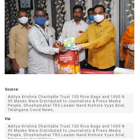
Source:
Aditya Krishna Charitable Trust 150 Rice Bags and 1000 N
95 Masks Were Distributed to Journalists & Press Media
People, Ghoshamahal TRS Leader Nand Kishore Vyas Bilal,
Telangana Covid News,
Via:
Aditya Krishna Charitable Trust 150 Rice Bags and 1000 N
95 Masks Were Distributed to Journalists & Press Media
People, Ghoshamahal TRS Leader Nand Kishore Vyas Bilal,