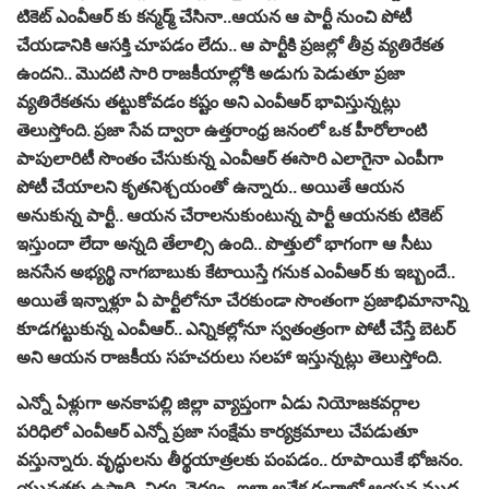
టికెట్ ఎంవీఆర్ కు కన్మర్మ్ చేసినా..ఆయన ఆ పార్టీ నుంచి పోటీ
చేయడానికి ఆసక్తి చూపడం లేదు.. ఆ పార్టీకి ప్రజల్లో తీవ్ర వ్యతిరేకత
ఉందని.. మొదటి సారి రాజకీయాల్లోకి అడుగు పెడుతూ ప్రజా
వ్యతిరేకతను తట్టుకోవడం కష్టం అని ఎంవీఆర్ భావిస్తున్నట్లు
తెలుస్తోంది. ప్రజా సేవ ద్వారా ఉత్తరాంధ్ర జనంలో ఒక హీరోలాంటి
పాపులారిటీ సొంతం చేసుకున్న ఎంవీఆర్ ఈసారి ఎలాగైనా ఎంపీగా
పోటీ చేయాలని కృతనిశ్చయంతో ఉన్నారు.. అయితే ఆయన
అనుకున్న పార్టీ.. ఆయన చేరాలనుకుంటున్న పార్టీ ఆయనకు టికెట్
ఇస్తుందా లేదా అన్నది తేలాల్సి ఉంది.. పొత్తులో భాగంగా ఆ సీటు
జనసేన అభ్యర్థి నాగబాబుకు కేటాయిస్తే గనుక ఎంవీఆర్ కు ఇబ్బందే..
అయితే ఇన్నాళ్లూ ఏ పార్టీలోనూ చేరకుండా సొంతంగా ప్రజాభిమానాన్ని
కూడగట్టుకున్న ఎంవీఆర్.. ఎన్నికల్లోనూ స్వతంత్రంగా పోటీ చేస్తే బెటర్
అని ఆయన రాజకీయ సహచరులు సలహా ఇస్తున్నట్లు తెలుస్తోంది.
ఎన్నో ఏళ్లుగా అనకాపల్లి జిల్లా వ్యాప్తంగా ఏడు నియోజకవర్గాల
పరిధిలో ఎంవీఆర్ ఎన్నో ప్రజా సంక్షేమ కార్యక్రమాలు చేపడుతూ
వస్తున్నారు. వృద్ధులను తీర్థయాత్రలకు పంపడం.. రూపాయికే భోజనం.
యువతకు ఉపాధి, విద్య, వైద్యం.. ఇలా అనేక రంగాల్లో ఆయన ముద్ర