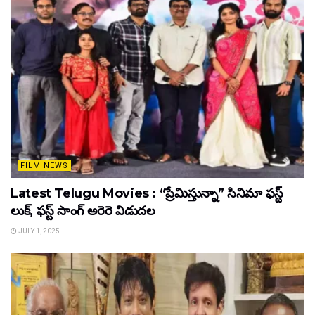
FILM NEWS
Latest Telugu Movies : “ప్రేమిస్తున్నా” సినిమా ఫస్ట్
లుక్, ఫస్ట్ సాంగ్ అరెరె విడుదల
JULY 1, 2025