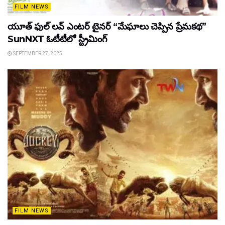
FILM NEWS
యూత్ ఫుల్ లవ్ ఎంటర్ టైనర్ “మేఘాలు చెప్పిన ప్రేమకథ”
SunNXT ఓటీటీలో స్ట్రీమింగ్
SEPTEMBER 27, 2025
FILM NEWS