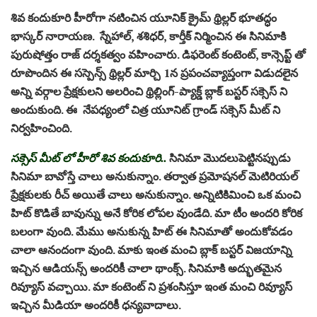
శివ కందుకూరి హీరోగా నటించిన యూనిక్ క్రైమ్ థ్రిల్లర్ భూతద్ధం
భాస్కర్ నారాయణ. స్నేహాల్, శశిధర్, కార్తీక్ నిర్మించిన ఈ సినిమాకి
పురుషోత్తం రాజ్ దర్శకత్వం వహించారు. డిఫరెంట్ కంటెంట్, కాన్సెప్ట్ తో
రూపొందిన ఈ సస్పెన్స్ థ్రిల్లర్ మార్చి 1న ప్రపంచవ్యాప్తంగా విడుదలైన
అన్ని వర్గాల ప్రేక్షకులని అలరించి థ్రిల్లింగ్-ప్యాక్డ్ బ్లాక్ బస్టర్ సక్సెస్ ని
అందుకుంది. ఈ నేపధ్యంలో చిత్ర యూనిట్ గ్రాండ్ సక్సెస్ మీట్ ని
నిర్వహించింది.
సక్సెస్ మీట్ లో హీరో శివ కందుకూరి..
సినిమా మొదలుపెట్టినప్పుడు
సినిమా బావోస్తే చాలు అనుకున్నాం. తర్వాత ప్రమోషనల్ మెటిరియల్
ప్రేక్షకులకు రీచ్ అయితే చాలు అనుకున్నాం. అన్నిటికిమించి ఒక మంచి
హిట్ కొడితే బావున్ను అనే కోరిక లోపల వుండేది. మా టీం అందరి కోరిక
బలంగా వుంది. మేము అనుకున్న హిట్ ఈ సినిమాతో అందుకోవడం
చాలా ఆనందంగా వుంది. మాకు ఇంత మంచి బ్లాక్ బస్టర్ విజయాన్ని
ఇచ్చిన ఆడియన్స్ అందరికీ చాలా థాంక్స్. సినిమాకి అద్భుతమైన
రివ్యూస్ వచ్చాయి. మా కంటెంట్ ని ప్రశంసిస్తూ ఇంత మంచి రివ్యూస్
ఇచ్చిన మీడియా అందరికీ ధన్యవాదాలు.