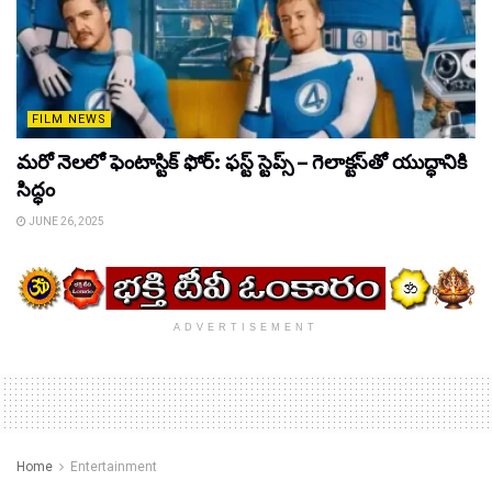
FILM NEWS
మరో నెలలో ఫెంటాస్టిక్ ఫోర్: ఫస్ట్ స్టెప్స్ – గెలాక్టస్‌తో యుద్ధానికి
సిద్ధం
JUNE 26, 2025
ADVERTISEMENT
Home
Entertainment