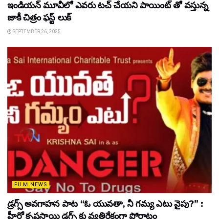
ఇండియన్ మూవీలో ఎవరు టచ్ చేయని పాయింట్ తో వస్తున్న
జాకీ చిత్రం ఫస్ట్ లుక్
SEPTEMBER 26, 2025
FILM NEWS
డ్రగ్స్ అవగాహన పాట “ఓ యువతా, నీ గమ్య ఎటు వైపు?” :
హీరో కృష్ణసాయి డ్రగ్స్ కు వ్యతిరేకంగా పోరాటం