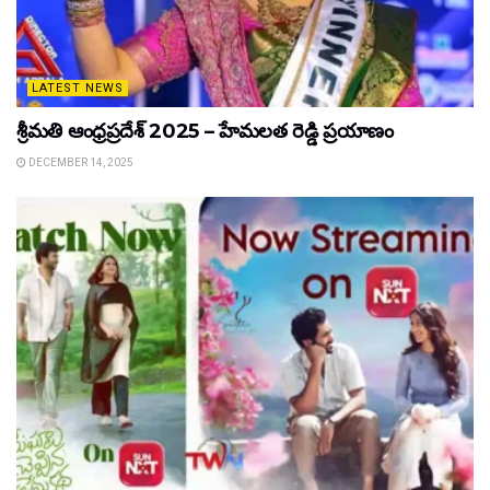
LATEST NEWS
శ్రీమతి ఆంధ్రప్రదేశ్ 2025 – హేమలత రెడ్డి ప్రయాణం
DECEMBER 14, 2025