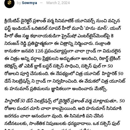
by
Sowmya
March 2, 2024
క్రియేటివ్ డైరెక్టర్ ప్రశాంత్ వర్మ సినిమాటిక్ యూనివర్స్ నుంచి వచ్చిన
ఫస్ట్ ఇండియన్ ఒరిజినల్ సూపర్ హీరో మూవీ ‘హను-మాన్’. యంగ్
హీరో తేజ సజ్జ కథానాయకుడిగా ప్రైమ్‌షో ఎంటర్‌టైన్‌మెంట్‌పై కె
నిరంజన్ రెడ్డి ప్రతిష్టాత్మకంగా ఈ చిత్రాన్ని నిర్మించారు. సంక్రాంతి
కానుకగా జనవరి 12న ప్రపంచవ్యాప్తంగా చాలా గ్రాండ్ గా విడుదలైన
ఈ చిత్రం అన్ని వర్గాల ప్రేక్షకులని అద్భుతంగా అలరించి, రికార్డ్ బ్రేకింగ్
కలెక్షన్స్ తో ఎపిక్ బ్లాక్ బస్టర్ సక్సెస్ సాధించి, సక్సెస్ ఫుల్ గా 50
రోజులని పూర్తి చేసుకుంది. ఈ నేపథ్యంలో చిత్ర యూనిట్ హిస్టారిక్ 50
డేస్ సెలబ్రేషన్స్ ని గ్రాండ్ గా నిర్వహించింది. ఈ వేడుకలో చిత్ర యూనిట్
కు హనుమాన్ ప్రతిమలను జ్ఞాపికలుగా అందించారు మేకర్స్.
హిస్టారిక్ 50 డేస్ సెలబ్రేషన్స్ లో డైరెక్టర్ ప్రశాంత్ వర్మ మాట్లాడుతూ..
50
రోజుల పండగ చూసి చాలా కాలమైయింది. అది హనుమాన్ సినిమాకి
జరగడం చాలా ఆనందంగా వుంది. ఈ సినిమాకి పని చేసిన
నటీనటులకు, సాంకేతిక నిపుణులకు ధన్యవాదాలు. ఒక సక్సెస్ ఫుల్