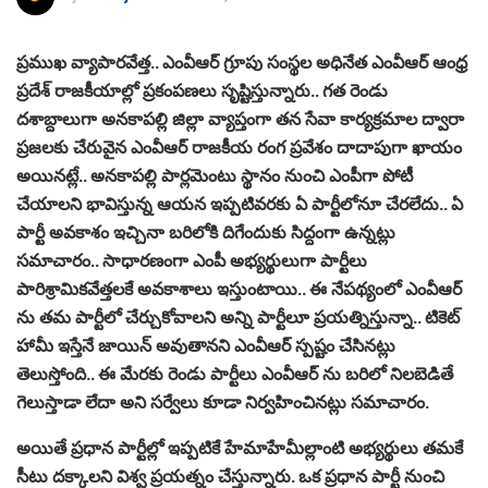
ప్రముఖ వ్యాపారవేత్త.. ఎంవీఆర్ గ్రూపు సంస్థల అధినేత ఎంవీఆర్ ఆంధ్ర
ప్రదేశ్ రాజకీయాల్లో ప్రకంపణలు సృష్టిస్తున్నారు.. గత రెండు
దశాబ్దాలుగా అనకాపల్లి జిల్లా వ్యాప్తంగా తన సేవా కార్యక్రమాల ద్వారా
ప్రజలకు చేరువైన ఎంవీఆర్ రాజకీయ రంగ ప్రవేశం దాదాపుగా ఖాయం
అయినట్లే.. అనకాపల్లి పార్లమెంటు స్థానం నుంచి ఎంపీగా పోటీ
చేయాలని భావిస్తున్న ఆయన ఇప్పటివరకు ఏ పార్టీలోనూ చేరలేదు.. ఏ
పార్టీ అవకాశం ఇచ్చినా బరిలోకి దిగేందుకు సిద్దంగా ఉన్నట్లు
సమాచారం.. సాధారణంగా ఎంపీ అభ్యర్థులుగా పార్టీలు
పారిశ్రామికవేత్తలకే అవకాశాలు ఇస్తుంటాయి.. ఈ నేపథ్యంలో ఎంవీఆర్
ను తమ పార్టీలో చేర్చుకోవాలని అన్ని పార్టీలూ ప్రయత్నిస్తున్నా.. టికెట్
హామీ ఇస్తేనే జాయిన్ అవుతానని ఎంవీఆర్ స్పష్టం చేసినట్లు
తెలుస్తోంది.. ఈ మేరకు రెండు పార్టీలు ఎంవీఆర్ ను బరిలో నిలబెడితే
గెలుస్తాడా లేదా అని సర్వేలు కూడా నిర్వహించినట్లు సమాచారం.
అయితే ప్రధాన పార్టీల్లో ఇప్పటికే హేమాహేమీల్లాంటి అభ్యర్థులు తమకే
సీటు దక్కాలని విశ్వ ప్రయత్నం చేస్తున్నారు. ఒక ప్రధాన పార్టీ నుంచి