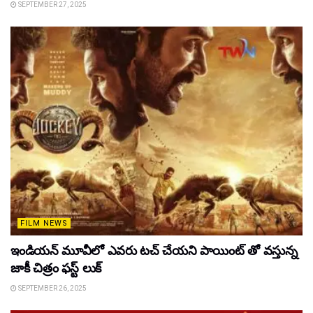
SEPTEMBER 27, 2025
FILM NEWS
ఇండియన్ మూవీలో ఎవరు టచ్ చేయని పాయింట్ తో వస్తున్న
జాకీ చిత్రం ఫస్ట్ లుక్
SEPTEMBER 26, 2025