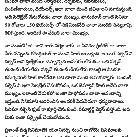
సినిమా చాలా మంది నిర్మాతలు, దర్శకులు, నటీనటులు,
పంపిణీదారులు, థియేటర్స్ ఇలా చాలా మంది జీవితాలని మారుస్తుంది.
అది సెలెబ్రేట్ చేసుకోవడం చాలా ముఖ్యం. హనుమాన్ లాంటి సినిమా
50 రోజులు 150 థియేటర్స్ లో నడిచిందనేది చాలా మందికి నమ్మకాన్ని
కలిగిస్తుంది. అందుకే ఈ వేడుక చాలా ముఖ్యం.
నా మొదటి ‘అ’. నాని గారు నిర్మించారు. ఆ సినిమా క్రిటికల్ గా చాలా
పేరు వచ్చింది. కమర్షియల్ గా మంచి హిట్ అయ్యింది. అయితే సక్సెస్ ని
సక్సెస్ అని ప్రత్యేకంగా చెప్పాల్సిన అవసరం లేదుకదా అని సక్సెస్
ఈవెంట్ చేయలేదు. సక్సెస్ ఈవెంట్ చేయలేదు కాబట్టి ఆ సినిమా
కమర్శియల్ హిట్ కాలేదేమో అని చాలా మంది అనుకున్నారు. అందుకే
సక్సెస్ ని ఇలా సెలబ్రేట్ చేసుకోవడం, ఒక జెన్యూన్ హిట్ అనేది చాలా
ముఖ్యం. ఇలాంటి వేడుకలో అంతా పాల్గోవడం చాలా ఆనందాన్ని
ఇస్తుంది. సినిమాని ఆదరించిన అందరికీ పేరుపేరునా ధన్యవాదాలు.
సినిమా సక్సెస్ ఫుల్ గా పూర్తి చేసుకుంది. రీమాస్టర్డ్ వెర్షన్ వస్తోంది. అది
మీకు ఇంకా సర్ప్రైజ్ చేయబోతుంది.
ప్రశాంత్ వర్మ సినిమాటిక్ యూనివర్స్ నుంచి రాబోయే సినిమాలకు