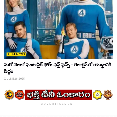
FILM NEWS
మరో నెలలో ఫెంటాస్టిక్ ఫోర్: ఫస్ట్ స్టెప్స్ – గెలాక్టస్‌తో యుద్ధానికి
సిద్ధం
JUNE 26, 2025
ADVERTISEMENT