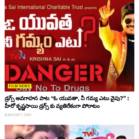
FILM NEWS
డ్రగ్స్ అవగాహన పాట “ఓ యువతా, నీ గమ్య ఎటు వైపు?” :
హీరో కృష్ణసాయి డ్రగ్స్ కు వ్యతిరేకంగా పోరాటం
AUGUST 7, 2025