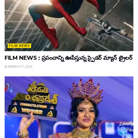
FILM NEWS
FILM NEWS : ప్రపంచాన్ని ఊపేస్తున్న స్పైడర్ మ్యాన్ ట్రైలర్
MARCH 27, 2026