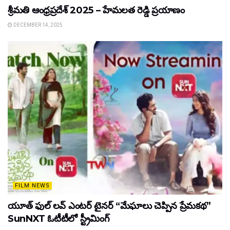
శ్రీమతి ఆంధ్రప్రదేశ్ 2025 – హేమలత రెడ్డి ప్రయాణం
DECEMBER 14, 2025
FILM NEWS
యూత్ ఫుల్ లవ్ ఎంటర్ టైనర్ “మేఘాలు చెప్పిన ప్రేమకథ”
SunNXT ఓటీటీలో స్ట్రీమింగ్