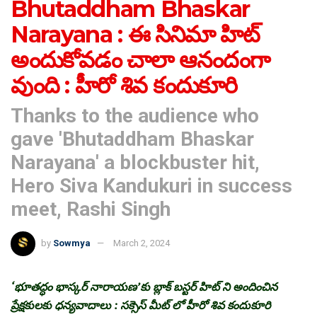
Bhutaddham Bhaskar
Narayana : ఈ సినిమా హిట్
అందుకోవడం చాలా ఆనందంగా
వుంది : హీరో శివ కందుకూరి
Thanks to the audience who
gave 'Bhutaddham Bhaskar
Narayana' a blockbuster hit,
Hero Siva Kandukuri in success
meet, Rashi Singh
by
Sowmya
March 2, 2024
‘భూతద్ధం భాస్కర్ నారాయణ’కు బ్లాక్ బస్టర్ హిట్ ని అందించిన
ప్రేక్షకులకు ధన్యవాదాలు : సక్సెస్ మీట్ లో హీరో శివ కందుకూరి