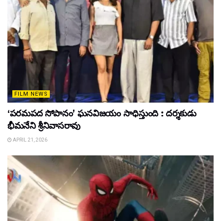
FILM NEWS
‘పరమపద సోపానం’ ఘనవిజయం సాధిస్తుంది : దర్శకుడు
భీమనేని శ్రీనివాసరావు
APRIL 21, 2026