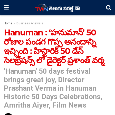
Home
Business Analysis
Hanuman : ‘హనుమాన్’ 50
రోజుల పండగ గొప్ప ఆనందాన్ని
ఇచ్చింది : హిస్టారిక్ 50 డేస్
సెలబ్రేషన్స్ లో డైరెక్టర్ ప్రశాంత్ వర్మ
'Hanuman' 50 days festival
brings great joy, Director
Prashant Verma in Hanuman
Historic 50 Days Celebrations,
Amritha Aiyer, Film News