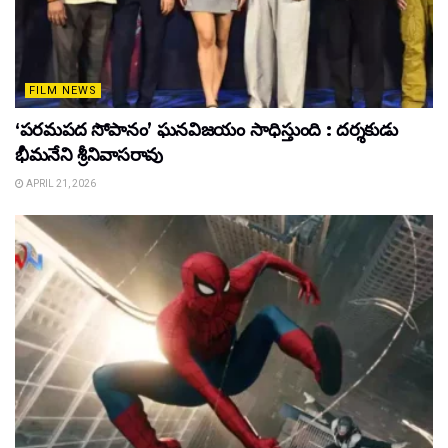
FILM NEWS
‘పరమపద సోపానం’ ఘనవిజయం సాధిస్తుంది : దర్శకుడు
భీమనేని శ్రీనివాసరావు
APRIL 21, 2026