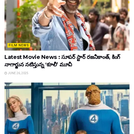
FILM NEWS
Latest Movie News : సూపర్ స్టార్ రజనీకాంత్, కింగ్
నాగార్జున నటిస్తున్న ‘కూలీ’ మూవీ
JUNE 26, 2025