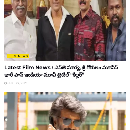
FILM NEWS
Latest Film News : ఎస్‌జె సూర్య, శ్రీ గొకులం మూవీస్‌
భారీ పాన్‌ ఇండియా మూవీ టైటిల్ “కిల్లర్”
JUNE 27, 2025