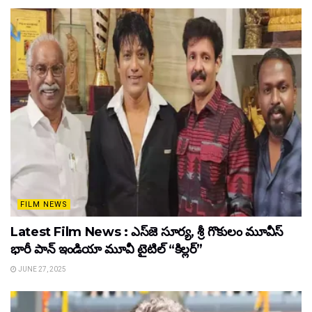
FILM NEWS
Latest Film News : ఎస్‌జె సూర్య, శ్రీ గొకులం మూవీస్‌
భారీ పాన్‌ ఇండియా మూవీ టైటిల్ “కిల్లర్”
JUNE 27, 2025