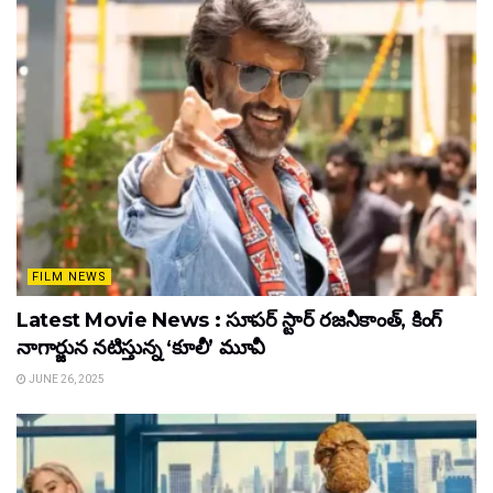
FILM NEWS
Latest Movie News : సూపర్ స్టార్ రజనీకాంత్, కింగ్
నాగార్జున నటిస్తున్న ‘కూలీ’ మూవీ
JUNE 26, 2025