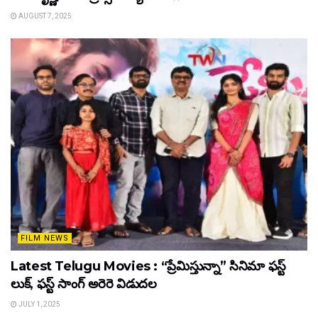
AUGUST 7, 2025
FILM NEWS
Latest Telugu Movies : “ప్రేమిస్తున్నా” సినిమా ఫస్ట్
లుక్, ఫస్ట్ సాంగ్ అరెరె విడుదల
JULY 1, 2025