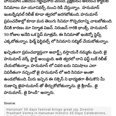
హనుమాన్ విజయం గట్టిపునాది వేసింది. ప్రేక్షకులని అలరించే క్యాలిటీ
సినిమాలు మా యూనివర్స్ నుంచి రెడీ చేస్తున్నాం. హనుమాన్
ఇంటర్నేషనల్ రిలీజ్ కూడా త్వరలో జరగబోతుంది. హనుమాన్
ప్రపంచదేశాల్లో కూడా మన తెలుగు సినిమా గొప్పదదాన్ని చాటబోతుంది.
దీనికి కారణం మా నిర్మాత విజన్. నిరంజన్ గారికి థాంక్స్. హనుమాన్
50 రోజుల అనేది ఒక స్టెప్ మాత్రమే. ఈ సినిమాతో ఇంకెన్నో స్టెప్స్
ఎక్కబోతున్నాం. ఫిల్మ్ ఫెస్టివల్స్ లో సినిమాని సబ్మిట్ చేయబోతున్నాం.
ఖచ్చితంగా ప్రపంచవ్యాప్తంగా అవార్డ్స్ వస్తాయనే నమ్మకం వుంది. జై
హనుమాన్ వర్క్ స్టార్ట్ అయ్యింది. అతి త్వరలో దాని ఫస్ట్ లుక్ రిలీజ్
చేయబోతున్నాం. హనుమాన్ లో చివరి ఐదు నిమిషాలు ఎలా
విపరీతంగా నచ్చిందో జై హనుమాన్ లో అది సినిమా అంతా
ఉండబోతుంది. మీరు ఇచ్చిన ఈ సక్సెస్ ని భాద్యతగా తీసుకొని మీ
రుణాన్ని జైహనుమాన్ తో తీర్చుకోబోతున్నాను. జై శ్రీరామ్.. జై
హనుమాన్.. జై హిందీ” అన్నారు.
Source:
Hanuman' 50 days festival brings great joy, Director
Prashant Verma in Hanuman Historic 50 Days Celebrations,