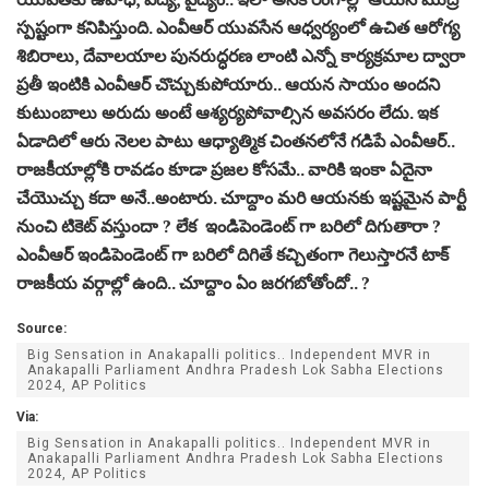
స్పష్టంగా కనిపిస్తుంది. ఎంవీఆర్ యువసేన ఆధ్వర్యంలో ఉచిత ఆరోగ్య
శిబిరాలు, దేవాలయాల పునరుద్ధరణ లాంటి ఎన్నో కార్యక్రమాల ద్వారా
ప్రతీ ఇంటికి ఎంవీఆర్ చొచ్చుకుపోయారు.. ఆయన సాయం అందని
కుటుంబాలు అరుదు అంటే ఆశ్యర్యపోవాల్సిన అవసరం లేదు. ఇక
ఏడాదిలో ఆరు నెలల పాటు ఆధ్యాత్మిక చింతనలోనే గడిపే ఎంవీఆర్..
రాజకీయాల్లోకి రావడం కూడా ప్రజల కోసమే.. వారికి ఇంకా ఏదైనా
చేయొచ్చు కదా అనే..అంటారు. చూద్దాం మరి ఆయనకు ఇష్టమైన పార్టీ
నుంచి టికెట్ వస్తుందా ? లేక ఇండిపెండెంట్ గా బరిలో దిగుతారా ?
ఎంవీఆర్ ఇండిపెండెంట్ గా బరిలో దిగితే కచ్చితంగా గెలుస్తారనే టాక్
రాజకీయ వర్గాల్లో ఉంది.. చూద్దాం ఏం జరగబోతోందో.. ?
Source:
Big Sensation in Anakapalli politics.. Independent MVR in
Anakapalli Parliament Andhra Pradesh Lok Sabha Elections
2024, AP Politics
Via:
Big Sensation in Anakapalli politics.. Independent MVR in
Anakapalli Parliament Andhra Pradesh Lok Sabha Elections
2024, AP Politics