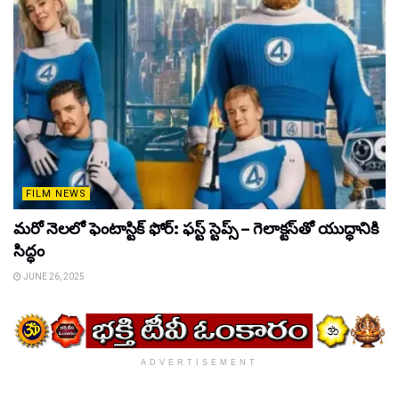
FILM NEWS
మరో నెలలో ఫెంటాస్టిక్ ఫోర్: ఫస్ట్ స్టెప్స్ – గెలాక్టస్‌తో యుద్ధానికి
సిద్ధం
JUNE 26, 2025
ADVERTISEMENT