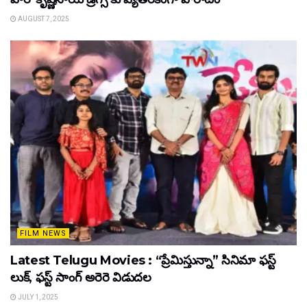
AUGUST 7, 2025
FILM NEWS
Latest Telugu Movies : “ప్రేమిస్తున్నా” సినిమా ఫస్ట్
లుక్, ఫస్ట్ సాంగ్ అరెరె విడుదల
JULY 1, 2025