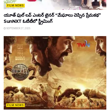
FILM NEWS
యూత్ ఫుల్ లవ్ ఎంటర్ టైనర్ “మేఘాలు చెప్పిన ప్రేమకథ”
SunNXT ఓటీటీలో స్ట్రీమింగ్
SEPTEMBER 27, 2025
FILM NEWS