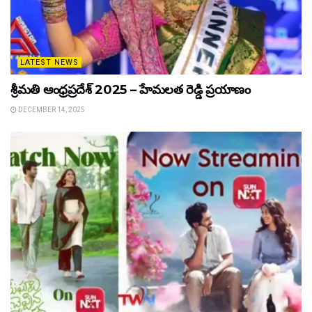
LATEST NEWS
శ్రీమతి ఆంధ్రప్రదేశ్ 2025 – హేమలత రెడ్డి ప్రయాణం
DECEMBER 14, 2025