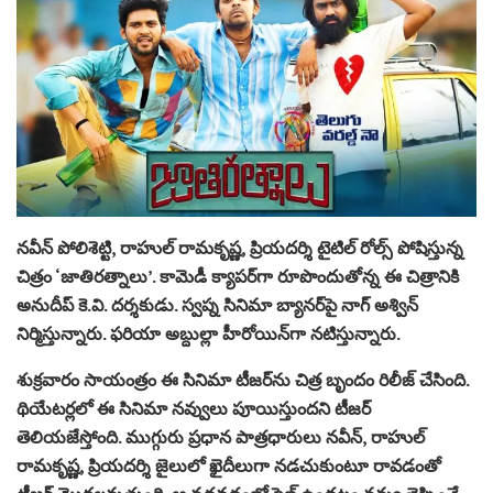
న‌వీన్ పోలిశెట్టి, రాహుల్ రామకృష్ణ‌, ప్రియ‌ద‌ర్శి టైటిల్ రోల్స్ పోషిస్తున్న
చిత్రం ‘జాతిర‌త్నాలు’. కామెడీ క్యాప‌ర్‌గా రూపొందుతోన్న ఈ చిత్రానికి
అనుదీప్ కె.వి. ద‌ర్శ‌కుడు. స్వ‌ప్న సినిమా బ్యాన‌ర్‌పై నాగ్ అశ్విన్
నిర్మిస్తున్నారు. ఫ‌రియా అబ్దుల్లా హీరోయిన్‌గా న‌టిస్తున్నారు.
శుక్రవారం సాయంత్రం ఈ సినిమా టీజ‌ర్‌ను చిత్ర బృందం రిలీజ్ చేసింది.
థియేట‌ర్ల‌లో ఈ సినిమా న‌వ్వులు పూయిస్తుంద‌ని టీజ‌ర్
తెలియ‌జేస్తోంది. ముగ్గురు ప్ర‌ధాన పాత్ర‌ధారులు న‌వీన్‌, రాహుల్
రామ‌కృష్ణ‌, ప్రియ‌ద‌ర్శి జైలులో ఖైదీలుగా న‌డ‌చుకుంటూ రావ‌డంతో