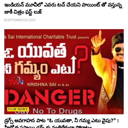
ఇండియన్ మూవీలో ఎవరు టచ్ చేయని పాయింట్ తో వస్తున్న
జాకీ చిత్రం ఫస్ట్ లుక్
SEPTEMBER 26, 2025
FILM NEWS
డ్రగ్స్ అవగాహన పాట “ఓ యువతా, నీ గమ్య ఎటు వైపు?” :
హీరో కృష్ణసాయి డ్రగ్స్ కు వ్యతిరేకంగా పోరాటం