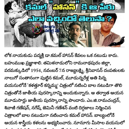
లోక నాయకుడు పద్మశ్రీ డా.కమల్ హాసన్ కేవలం ఒక నటుడు కాదు.
బహుముఖ ప్రజ్ఞాశాలి. తమిళనాడులోని రామనాథపురం జిల్లా,
పరమక్కుడిలో 1954, నవంబర్ 7న రాజ్యలక్ష్మి, శ్రీనివాసన్ దంపతులకు
నాలుగో సంతానంగా పుట్టిన కమల్, మూడున్నరేళ్ల అతి పిన్న
వయసులోనే ‘కళత్తూర్ కన్నమ్మ’ చిత్రంలో నటించి బాల నటుడిగా తొలి
చిత్రంతోనే జాతీయ పురస్కారాన్ని అందుకున్నారు. ఆ తర్వాత ఆయన
మూడుసార్లు జాతీయ పురస్కారాన్ని పొందారు. ఎం.జి.రామచంద్రన్,
శివాజీ గణేషన్, నగేష్, జెమినీ గణేశన్ వంటి దిగ్గజాలు నిర్మించిన
చిత్రాలలో బాల నటుడుగా నటించారు కమల్ హాసన్. బాల్యంలోనే
ఆయన శాస్త్రీయ కళలను అభ్యసించారు. నూనూగు మీసాల వయసులో