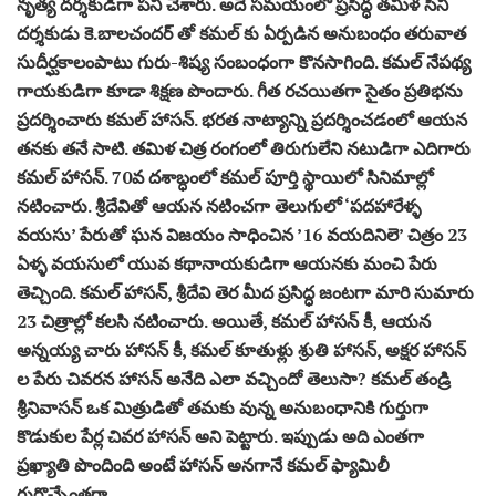
నృత్య దర్శకుడిగా పని చేశారు. అదే సమయంలో ప్రసిద్ధ తమిళ సినీ
దర్శకుడు కె.బాలచందర్ తో కమల్ కు ఏర్పడిన అనుబంధం తరువాత
సుదీర్ఘకాలంపాటు గురు-శిష్య సంబంధంగా కొనసాగింది. కమల్ నేపథ్య
గాయకుడిగా కూడా శిక్షణ పొందారు. గీత రచయితగా సైతం ప్రతిభను
ప్రదర్శించారు కమల్ హాసన్. భరత నాట్యాన్ని ప్రదర్శించడంలో ఆయన
తనకు తనే సాటి. తమిళ చిత్ర రంగంలో తిరుగులేని నటుడిగా ఎదిగారు
కమల్ హాసన్. 70వ దశాబ్ధంలో కమల్ పూర్తి స్థాయిలో సినిమాల్లో
నటించారు. శ్రీదేవితో ఆయన నటించగా తెలుగులో ‘పదహారేళ్ళ
వయసు’ పేరుతో ఘన విజయం సాధించిన ’16 వయదినిలె’ చిత్రం 23
ఏళ్ళ వయసులో యువ కథానాయకుడిగా ఆయనకు మంచి పేరు
తెచ్చింది. కమల్ హాసన్, శ్రీదేవి తెర మీద ప్రసిద్ధ జంటగా మారి సుమారు
23 చిత్రాల్లో కలసి నటించారు. అయితే, కమల్ హాసన్ కీ, ఆయన
అన్నయ్య చారు హాసన్ కీ, కమల్ కూతుళ్లు శ్రుతి హాసన్, అక్షర హాసన్
ల పేరు చివరన హాసన్ అనేది ఎలా వచ్చిందో తెలుసా? కమల్ తండ్రి
శ్రీనివాసన్ ఒక మిత్రుడితో తమకు వున్న అనుబంధానికి గుర్తుగా
కొడుకుల పేర్ల చివర హాసన్ అని పెట్టారు. ఇప్పుడు అది ఎంతగా
ప్రఖ్యాతి పొందింది అంటే హాసన్ అనగానే కమల్ ఫ్యామిలీ
గుర్తొచ్చేంతగా…