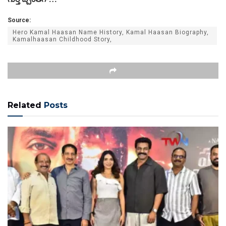
Source:
Hero Kamal Haasan Name History, Kamal Haasan Biography,
Kamalhaasan Childhood Story,
Related
Posts