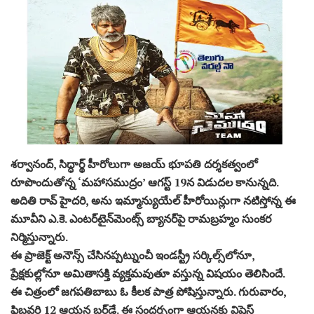
శ‌ర్వానంద్‌, సిద్ధార్థ్ హీరోలుగా అజ‌య్ భూప‌తి ద‌ర్శ‌క‌త్వంలో
రూపొందుతోన్న ‘మ‌హాస‌ముద్రం’ ఆగ‌స్ట్ 19న విడుద‌ల కానున్న‌ది.
అదితి రావ్ హైద‌రి, అను ఇమ్మాన్యుయేల్ హీరోయిన్లుగా న‌టిస్తోన్న ఈ
మూవీని ఎ.కె. ఎంట‌ర్‌టైన్‌మెంట్స్ బ్యాన‌ర్‌పై రామ‌బ్ర‌హ్మం సుంక‌ర
నిర్మిస్తున్నారు.
ఈ ప్రాజెక్ట్ అనౌన్స్ చేసిన‌ప్ప‌ట్నుంచీ ఇండ‌స్ట్రీ స‌ర్కిల్స్‌లోనూ,
ప్రేక్ష‌కుల్లోనూ అమితాస‌క్తి వ్య‌క్త‌మ‌వుతూ వ‌స్తున్న విష‌యం తెలిసిందే.
ఈ చిత్రంలో జ‌గ‌ప‌తిబాబు ఓ కీల‌క పాత్ర పోషిస్తున్నారు. గురువారం,
ఫిబ్ర‌వ‌రి 12 ఆయ‌న బ‌ర్త్‌డే. ఈ సంద‌ర్భంగా ఆయ‌న‌కు విషెస్