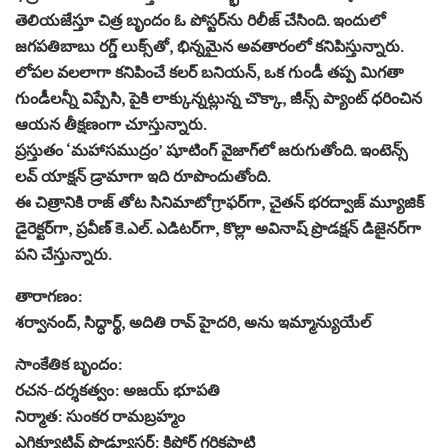
తెలియ‌జేస్తూ చిత్ర బృందం ఓ పోస్ట‌ర్‌ను రిలీజ్ చేసింది. ఇందులో
జ‌గ‌ప‌తిబాబు ర‌గ్డ్ లుక్స్‌తో, భిన్న‌మైన అవ‌తారంలో క‌నిపిస్తున్నారు.
లోప‌ల వ‌ల‌లాగా క‌నిపించే క‌ల‌ర్ బ‌నియ‌న్‌, ఒక గుండీ త‌ప్ప మిగ‌తా
గుండీల‌న్నీ విప్పేసి, పైకి లాక్కున్న‌ట్లున్న చొక్కా, జీన్స్ ప్యాంట్ ధ‌రించిన
ఆయ‌న తీక్ష‌ణంగా చూస్తున్నారు.
ప్ర‌స్తుతం ‘మ‌హాస‌ముద్రం’ షూటింగ్ వైజాగ్‌లో జ‌రుగుతోంది. ఇంటెన్స్
ల‌వ్ యాక్ష‌న్ డ్రామాగా ఇది రూపొందుతోంది.
ఈ చిత్రానికి రాజ్ తోట సినిమాటోగ్రాఫ‌ర్‌గా, చైత‌న్ భ‌రద్వాజ్ మ్యూజిక్
డైరెక్ట‌ర్‌గా, ప్ర‌వీణ్ కె.ఎల్‌. ఎడిట‌ర్‌గా, కొల్లా అవినాష్ ప్రొడ‌క్ష‌న్ డిజైన‌ర్‌గా
ప‌ని చేస్తున్నారు.
తారాగ‌ణం:
శ‌ర్వానంద్‌, సిద్ధార్థ్‌, అదితి రావ్ హైద‌రి, అను ఇమ్మాన్యుయేల్‌
సాంకేతిక బృందం:
ర‌చ‌న‌-ద‌ర్శ‌క‌త్వం: అజ‌య్ భూప‌తి
నిర్మాత‌: సుంక‌ర రామ‌బ్ర‌హ్మం
ఎగ్జిక్యూటివ్ ప్రొడ్యూస‌ర్‌: కిషోర్ గ‌రిక‌పాటి