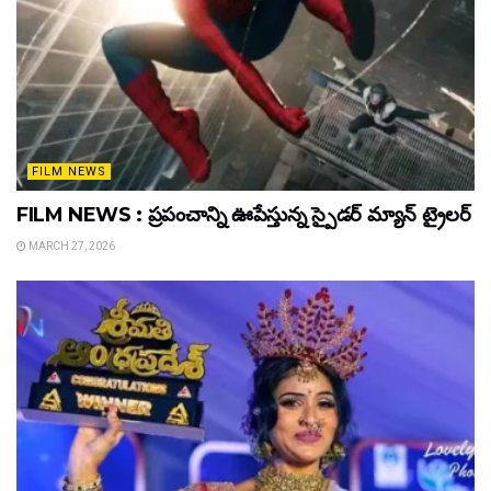
FILM NEWS
FILM NEWS : ప్రపంచాన్ని ఊపేస్తున్న స్పైడర్ మ్యాన్ ట్రైలర్
MARCH 27, 2026