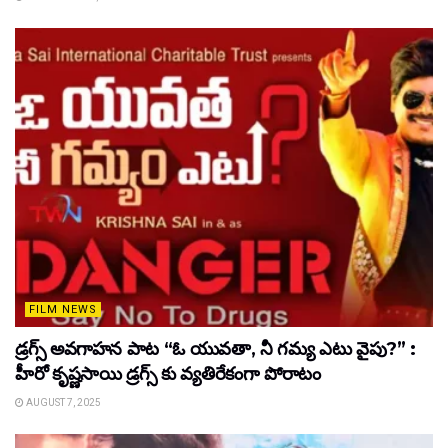
FILM NEWS
డ్రగ్స్ అవగాహన పాట “ఓ యువతా, నీ గమ్య ఎటు వైపు?” :
హీరో కృష్ణసాయి డ్రగ్స్ కు వ్యతిరేకంగా పోరాటం
AUGUST 7, 2025