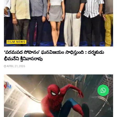
FILM NEWS
‘పరమపద సోపానం’ ఘనవిజయం సాధిస్తుంది : దర్శకుడు
భీమనేని శ్రీనివాసరావు
APRIL 21, 2026
FILM NEWS