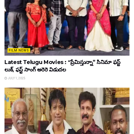
FILM NEWS
Latest Telugu Movies : “ప్రేమిస్తున్నా” సినిమా ఫస్ట్
లుక్, ఫస్ట్ సాంగ్ అరెరె విడుదల
JULY 1, 2025