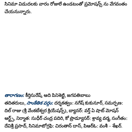
సినిమా విడుదలకు వారం రోజులే ఉండటంతో ప్రమోషన్స్‌ ను వేగవంతం
చేయనున్నారు.
తారాగ‌ణం:
కీర్తిసురేష్‌, ఆది పినిశెట్టి, జ‌గ‌ప‌తిబాబు
తదిత‌రులు,
సాంకేతిక వ‌ర్గం:
ద‌ర్శ‌క‌త్వం: నగేష్ కుకునూర్, స‌మ‌ర్ప‌ణ‌:
దిల్ రాజు (శ్రీ వేంక‌టేశ్వ‌ర క్రియేష‌న్స్‌), బ్యాన‌ర్‌: వర్త్ ఏ షాట్ మోషన్
ఆర్ట్స్, నిర్మాత‌: సుధీర్ చంద్ర ప‌దిరి, కో ప్రొడ్యూస‌ర్‌: శ్రావ్య వర్మ, సంగీతం:
దేవిశ్రీ ప్రసాద్, సినిమాటోగ్ర‌ఫి: చిరంతాన్ దాస్, పిఆర్ఓ: వంశీ – శేఖ‌ర్‌.
Source:
Keerthy Suresh’s Good Luck Sakhi Releasing On January
28th, Nagesh Kukunoor, Aadhi Pinishetty, Jagapathi Babu,
Telugu World Now.
Via:
Keerthy Suresh’s Good Luck Sakhi Releasing On January