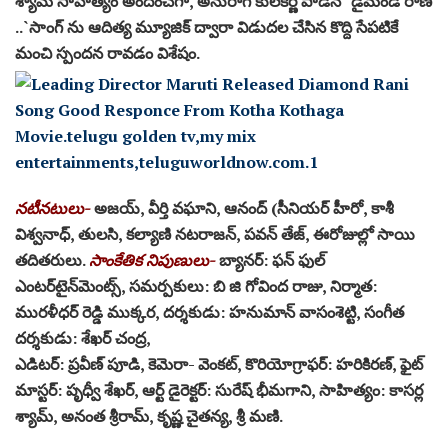
శ్యామ్ సాహిత్యం అందించగా, అనురాగ్ కులకర్ణి పాడిన `డైమండ్ రాణి
..`సాంగ్ ను ఆదిత్య మ్యూజిక్ ద్వారా విడుద‌ల చేసిన కొద్ది సేప‌టికే
మంచి స్పంద‌న రావ‌డం విశేషం.
న‌టీన‌టులు-
అజయ్, వీర్తి వఘాని, ఆనంద్ (సీనియర్ హీరో, కాశీ
విశ్వనాధ్, తులసి, కల్యాణి నటరాజన్, పవన్ తేజ్, ఈరోజుల్లో సాయి
త‌దిత‌రులు.
సాంకేతిక నిపుణులు-
బ్యానర్: ఫన్ ఫుల్
ఎంటర్‌టైన్‌మెంట్స్, స‌మ‌ర్ప‌కులు: బి జి గోవింద రాజు, నిర్మాత:
మురళీధర్ రెడ్డి ముక్కర, దర్శకుడు: హనుమాన్ వాసంశెట్టి, సంగీత
దర్శకుడు: శేఖర్ చంద్ర,
ఎడిటర్: ప్రవీణ్ పూడి, కెమెరా- వెంకట్, కొరియోగ్రాఫర్: హరికిరణ్, ఫైట్
మాస్టర్: పృధ్వీ శేఖర్, ఆర్ట్ డైరెక్టర్: సురేష్ భీమగాని, సాహిత్యం: కాసర్ల
శ్యామ్, అనంత శ్రీరామ్, కృష్ణ చైతన్య, శ్రీ మణి.