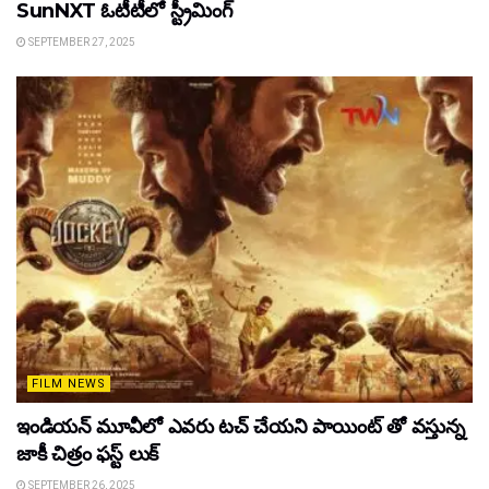
SunNXT ఓటీటీలో స్ట్రీమింగ్
SEPTEMBER 27, 2025
FILM NEWS
ఇండియన్ మూవీలో ఎవరు టచ్ చేయని పాయింట్ తో వస్తున్న
జాకీ చిత్రం ఫస్ట్ లుక్
SEPTEMBER 26, 2025