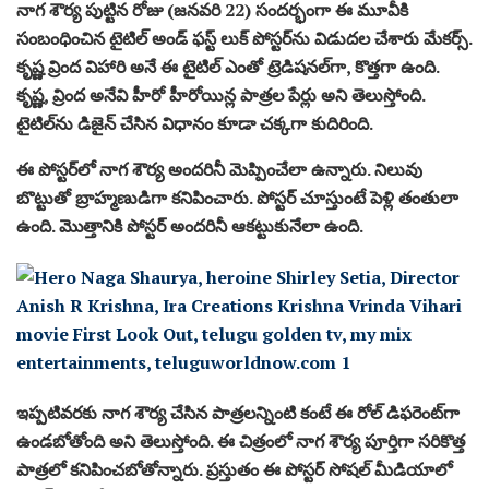
నాగ శౌర్య పుట్టిన రోజు (జనవరి 22) సందర్భంగా ఈ మూవీకి
సంబంధించిన టైటిల్ అండ్ ఫస్ట్ లుక్ పోస్టర్‌ను విడుదల చేశారు మేక‌ర్స్‌.
కృష్ణ వ్రింద విహారి అనే ఈ టైటిల్‌ ఎంతో ట్రెడిషనల్‌గా, కొత్త‌గా ఉంది.
కృష్ణ, వ్రింద అనేవి హీరో హీరోయిన్ల పాత్ర‌ల పేర్లు అని తెలుస్తోంది.
టైటిల్‌ను డిజైన్ చేసిన విధానం కూడా చక్కగా కుదిరింది.
ఈ పోస్టర్‌లో నాగ శౌర్య అందరినీ మెప్పించేలా ఉన్నారు. నిలువు
బొట్టుతో బ్రాహ్మణుడిగా కనిపించారు. పోస్టర్ చూస్తుంటే పెళ్లి తంతులా
ఉంది. మొత్తానికి పోస్టర్ అందరినీ ఆకట్టుకునేలా ఉంది.
ఇప్ప‌టివ‌ర‌కు నాగ శౌర్య చేసిన పాత్రలన్నింటి కంటే ఈ రోల్ డిఫరెంట్‌గా
ఉండబోతోంది అని తెలుస్తోంది. ఈ చిత్రంలో నాగ శౌర్య పూర్తిగా స‌రికొత్త‌
పాత్రలో కనిపించబోతోన్నారు. ప్ర‌స్తుతం ఈ పోస్ట‌ర్ సోష‌ల్ మీడియాలో