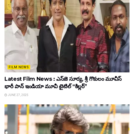
FILM NEWS
Latest Film News : ఎస్‌జె సూర్య, శ్రీ గొకులం మూవీస్‌
భారీ పాన్‌ ఇండియా మూవీ టైటిల్ “కిల్లర్”
JUNE 27, 2025