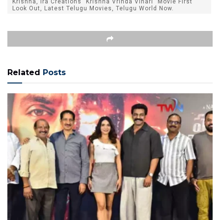
Krishna, Ira Creations "Krishna Vrinda Vihari" Movie First
Look Out, Latest Telugu Movies, Telugu World Now.
Related
Posts