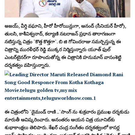
అజయ్‌, వీర్తి వఘాని, హీరో హీరోయిన్లుగా, ఆనంద్ (సీనియర్ హీరో),
తులసి, కాశీవిశ్వనాద్, కల్యాణి నటరాజన్ ప్ర‌ధాన తారాగ‌ణంగా
న‌టిస్తున్న చిత్రం `కొత్త కొత్త‌గా`. బి జి గోవిందరాజు సమర్పిస్తున్న ఈ
చిత్రాన్ని మురళీధర్ రెడ్డి ముక్కర నిర్మిస్తున్నారు యూత్ ఫుల్
ఎంట‌ర్‌టైన‌ర్‌గా రూపొందుతోన్న ఈ చిత్రానికి హనుమాన్ వాసంశెట్టి
ద‌ర్శ‌క‌త్వం వ‌హిస్తున్నారు.
ఈ చిత్రంలోని `డైమండ్ రాణి ..`సాంగ్ ను శుక్ర‌వారం ప్ర‌ముఖ ద‌ర్శ‌కుడు
మారుతీ ఆవిష్క‌రించారు. అనంత‌రం ఆయ‌న చిత్ర యూనిట్‌కు
శుభాకాంక్ష‌లు తెలిపారు. శేఖర్ చంద్ర సంగీతం దర్శకత్వంలో కాసర్ల