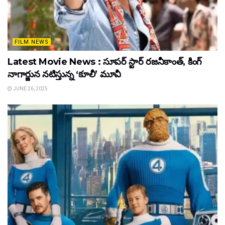
FILM NEWS
Latest Movie News : సూపర్ స్టార్ రజనీకాంత్, కింగ్
నాగార్జున నటిస్తున్న ‘కూలీ’ మూవీ
JUNE 26, 2025