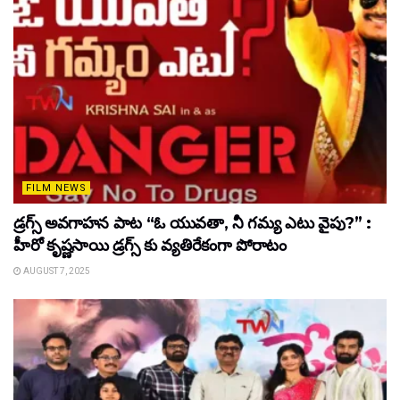
FILM NEWS
డ్రగ్స్ అవగాహన పాట “ఓ యువతా, నీ గమ్య ఎటు వైపు?” :
హీరో కృష్ణసాయి డ్రగ్స్ కు వ్యతిరేకంగా పోరాటం
AUGUST 7, 2025