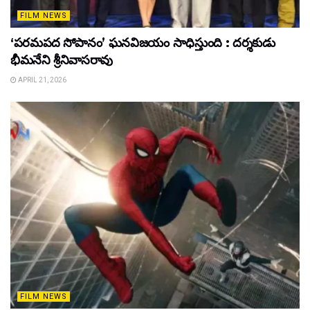
FILM NEWS
‘పరమపద సోపానం’ ఘనవిజయం సాధిస్తుంది : దర్శకుడు
భీమనేని శ్రీనివాసరావు
APRIL 21, 2026
FILM NEWS