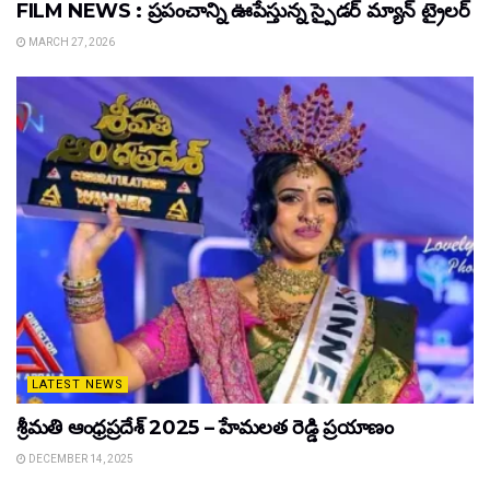
FILM NEWS : ప్రపంచాన్ని ఊపేస్తున్న స్పైడర్ మ్యాన్ ట్రైలర్
MARCH 27, 2026
LATEST NEWS
శ్రీమతి ఆంధ్రప్రదేశ్ 2025 – హేమలత రెడ్డి ప్రయాణం
DECEMBER 14, 2025