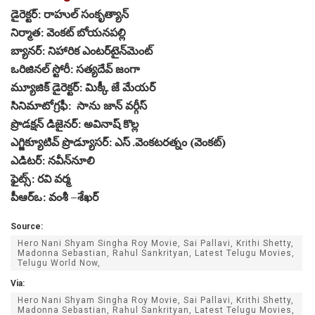
డైరెక్టర్‌: రాహుల్‌ సంకృత్యాన్‌
నిర్మాత: వెంకట్‌ బోయనపల్లి
బ్యానర్‌: నిహారిక ఎంటర్‌టైన్‌మెంట్‌
ఒరిజినల్‌ స్టోరీ: సత్యదేవ్‌ జంగా
మ్యూజిక్‌ డైరెక్టర్‌: మిక్కీ జే మేయర్‌
సినిమాటోగ్రఫీ: సాను జాన్‌ వర్గీస్‌
ప్రొడక్షన్‌ డిజైనర్‌: అవినాష్‌ కొల్ల
ఎగ్జిక్యూటివ్‌ ప్రొడ్యూసర్‌: ఎస్‌ .వెంకటరత్నం (వెంకట్‌)
ఎడిటర్‌: నవీన్‌నూలి
ఫైట్స్‌: ర‌వి వ‌ర్మ‌
పీఆర్ఒ: వంశీ –శేఖర్
Source:
Hero Nani Shyam Singha Roy Movie, Sai Pallavi, Krithi Shetty,
Madonna Sebastian, Rahul Sankrityan, Latest Telugu Movies,
Telugu World Now,
Via:
Hero Nani Shyam Singha Roy Movie, Sai Pallavi, Krithi Shetty,
Madonna Sebastian, Rahul Sankrityan, Latest Telugu Movies,