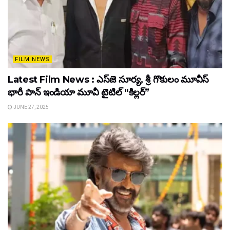
FILM NEWS
Latest Film News : ఎస్‌జె సూర్య, శ్రీ గొకులం మూవీస్‌
భారీ పాన్‌ ఇండియా మూవీ టైటిల్ “కిల్లర్”
JUNE 27, 2025