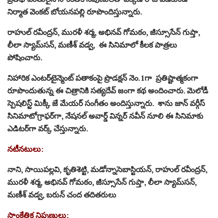
నిర్మాత వెంకట్‌ బోయనపల్లి రూపొందిస్తున్నారు.
రాహుల్‌ రవీంద్రన్, మురళీ శర్మ, అభినవ్‌ గోమఠం, జీస్సూసేన్‌ గుప్తా,
లీలా స్యామ్‌స‌న్‌, మ‌ణీశ్ వ‌డ్వ‌, ఈ సినిమాలో కీలక పాత్రలు
పోషించారు.
నిహారిక ఎంటర్‌టైన్మెంట్ ప‌తాకంపై ప్రొడ‌క్ష‌న్ నెం.1గా ప్రతిష్టాత్మకంగా
రూపొందుతున్న ఈ చిత్రానికి సత్యదేవ్‌ జంగా కథ అందించారు. మెలోడీ
స్పెషలిస్ట్‌ మిక్కీ జే మేయర్ సంగీతం అందిస్తున్నారు. శాను జాన్ వ‌ర్గీస్
సినిమాటోగ్రాఫ‌ర్‌గా, నేష‌న‌ల్ అవార్డ్ విన్న‌ర్ నవీన్‌ నూలి ఈ సినిమాకు
ఎడిటర్‌గా వర్క్‌ చేస్తున్నారు.
నటీనటులు:
నాని, సాయిపల్లవి, కృతిశెట్టి, మడోన్నాసెబాస్టియన్, రాహుల్‌ రవీంద్రన్,
మురళీ శర్మ, అభినవ్‌ గోమఠం, జీస్సూసేన్‌ గుప్తా, లీలా స్యామ్‌స‌న్‌,
మ‌ణీశ్ వ‌డ్వ‌, బ‌రున్ చంద‌ త‌దిత‌రులు
సాంకేతిక నిపుణులు: