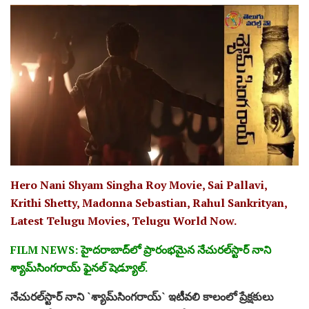
Hero Nani Shyam Singha Roy Movie, Sai Pallavi,
Krithi Shetty, Madonna Sebastian, Rahul Sankrityan,
Latest Telugu Movies, Telugu World Now.
FILM NEWS: హైద‌రాబాద్‌లో ప్రారంభ‌మైన నేచుర‌ల్‌స్టార్ నాని
శ్యామ్‌సింగ‌రాయ్ ఫైన‌ల్ షెడ్యూల్‌.
నేచుర‌ల్‌స్టార్ నాని `శ్యామ్‌సింగ‌రాయ్` ఇటీవ‌లి కాలంలో ప్రేక్ష‌కులు