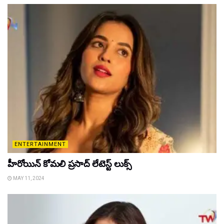
ENTERTAINMENT
హీరోయిన్ కోమలి ప్రసాద్ లేటెస్ట్ లుక్స్
MAY 11, 2024