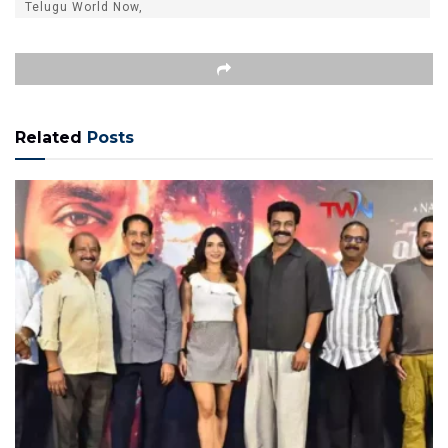
Telugu World Now,
Related
Posts