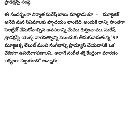
ప్రొడక్షన్స్ సంస్థ‌.
ఈ సందర్భంగా నిర్మాత సురేష్ బాబు మాట్లాడుతూ – ”మ్యూజిక్
అనేది మన సినిమాలకు హృదయం లాంటిది. అందుకే దాన్ని సొంతగా
సెల‌బ్రేట్ చేసుకోవాల్సిన‌ అవసరాన్ని మేము గుర్తించాము. సురేష్
ప్రొడక్షన్స్ యొక్క వారసత్వాన్ని ముందుకు తీసుకువెళుతున్న ‘SP
మ్యూజిక్స లేబుల్ మంచి సంగీతాన్ని ప్రొడ్యూస్ చేయడానికి ఒక
వేదికగా ఉపయోగపడాలని.. అలాగే సంగీత శక్తి కేంద్రంగా మారడం
లక్ష్యంగా పెట్టుకుంది“ అన్నారు.