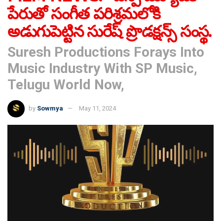
పేరుతో సంగీత ప‌రిశ్ర‌మ‌లోకి
అడుగుపెట్టిన‌ సురేష్ ప్రొడ‌క్ష‌న్స్ సంస్థ‌.
Suresh Productions Forays Into
Music Industry With SP Music,
Telugu World Now,
by
Sowmya
May 11, 2024