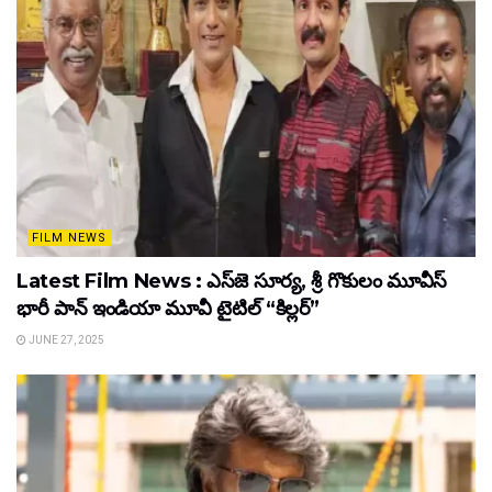
FILM NEWS
Latest Film News : ఎస్‌జె సూర్య, శ్రీ గొకులం మూవీస్‌
భారీ పాన్‌ ఇండియా మూవీ టైటిల్ “కిల్లర్”
JUNE 27, 2025