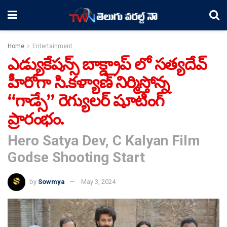
Home
Entertainment
ఎడ్యుకేషన్స్ బాక్డ్రాప్ లో సత్యదేవ్
హీరోగా సి.కళ్యాణ్ నిర్మిస్తోన్న
“గాడ్సే” రెగ్యులర్ షూటింగ్
ప్రారంభం.
Hero Satya Dev, C Kalyan Film
Godse Shooting Start
by
Sowmya
May 3, 2024