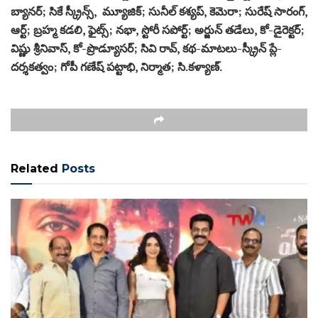
బ్యానర్; సికే స్క్రీన్స్, మ్యూజిక్; సునీల్ కశ్యప్, కెమెరా; సురేష్ సారంగ్,
ఆర్ట్; బ్రహ్మ కడలి, ఫైట్స్; నభా, స్టోరీ సపోర్ట్; అర్జున్ తడేలు, కో-డైరెక్టర్;
విష్ణు శ్రీనివాస్, కో-ప్రొడ్యూసర్; సివి రావ్, కథ-మాటలు-స్క్రీన్ ప్లే-
దర్శకత్వం; గోపీ గణేష్ పట్టాభి, నిర్మాత; సి.కళ్యాణ్.
Related
Posts