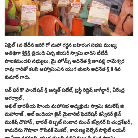
ఏప్రిల్ 1వ తేదీన జరిగే గో మహా గర్జన బహిరంగ సభకు ముఖ్య
అతిథిగా శ్రీశ్రీశ్రీ త్రిదండి చిన్న జీయర్ స్వామి వారిని టీటీడీ
పాలకమండలి సభ్యులు, మై హోమ్స్ అధినేత శ్రీ జూపల్లి రామేశ్వర
రావు గారితో కలసి ఆహ్వానించిన యుగ తులసి అధినేత శ్రీ కె శివ
కుమార్ గారు.
లవ్ ఫర్ కౌ ఫౌండేషన్ శ్రీ జస్మత్ పటేల్, ట్రస్టీ రిద్దిష్ జాగీర్డార్ , వీరేంద్ర
అగర్వాల్ ,
అఖిల్ భారతీయ హిందు మహాసభ అధ్యక్షుడు స్వామి కమలేష్ జి
మహారాజ్ , ఆల్ ఇండియా జైన్ మైనారిటీ ఫెడరేషన్ కన్వీనర్ జైన్
ముకేష్ చౌహాన్ , భారత్ తిబ్బట్ సంవాద మంచ్ కన్వీనర్ పి చంద్రశేఖర్ ,
కామధేను గౌషాలా గౌసేవక్ వెంకట్ , కారుణ్య వెల్ఫేర్ సొసైటీ లయన్
డా.వీణా సరస్వతి, యుగ తులసి ప్రతినిధులు శ్రీ చంద్ర స్వామి