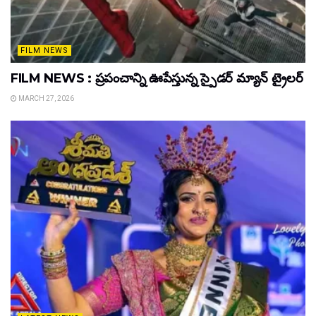
FILM NEWS
FILM NEWS : ప్రపంచాన్ని ఊపేస్తున్న స్పైడర్ మ్యాన్ ట్రైలర్
MARCH 27, 2026