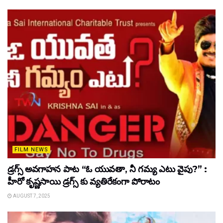
FILM NEWS
డ్రగ్స్ అవగాహన పాట “ఓ యువతా, నీ గమ్య ఎటు వైపు?” :
హీరో కృష్ణసాయి డ్రగ్స్ కు వ్యతిరేకంగా పోరాటం
AUGUST 7, 2025