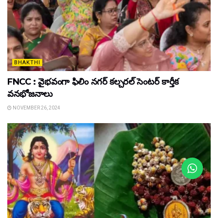
BHAKTHI
FNCC : వైభవంగా ఫిలిం నగర్ కల్చరల్ సెంటర్ కార్తీక
వనభోజనాలు
NOVEMBER 26, 2024