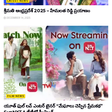
LATEST NEWS
శ్రీమతి ఆంధ్రప్రదేశ్ 2025 – హేమలత రెడ్డి ప్రయాణం
DECEMBER 14, 2025
FILM NEWS
యూత్ ఫుల్ లవ్ ఎంటర్ టైనర్ “మేఘాలు చెప్పిన ప్రేమకథ”