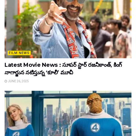
FILM NEWS
Latest Movie News : సూపర్ స్టార్ రజనీకాంత్, కింగ్
నాగార్జున నటిస్తున్న ‘కూలీ’ మూవీ
JUNE 26, 2025