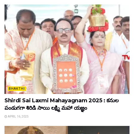
BHAKTHI
Shirdi Sai Laxmi Mahayagnam 2025 : కనుల
పండుగగా శిరిడి సాయి లక్ష్మి మహా యజ్ఞం
APRIL 16, 2025