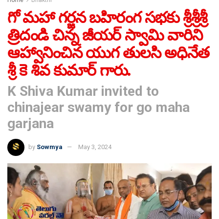
Home
Bhakthi
గో మహా గర్జన బహిరంగ సభకు శ్రీశ్రీశ్రీ
త్రిదండి చిన్న జీయర్ స్వామి వారిని
ఆహ్వానించిన యుగ తులసి అధినేత
శ్రీ కె శివ కుమార్ గారు.
K Shiva Kumar invited to
chinajear swamy for go maha
garjana
by
Sowmya
May 3, 2024