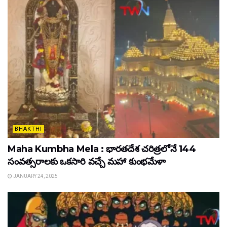
BHAKTHI
Maha Kumbha Mela : భారతదేశ చరిత్రలోనే 144
సంవత్సరాలకు ఒకసారి వచ్చే మహా కుంభమేళా
JANUARY 24, 2025