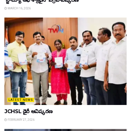
‘స్టాచ్యూ ఆఫ్ శాక్రిఫైస్’ విగ్రహావిష్కరణ
MARCH 16, 2026
LATEST NEWS
JCHSL డైరీ ఆవిష్కరణ
FEBRUARY 27, 2026