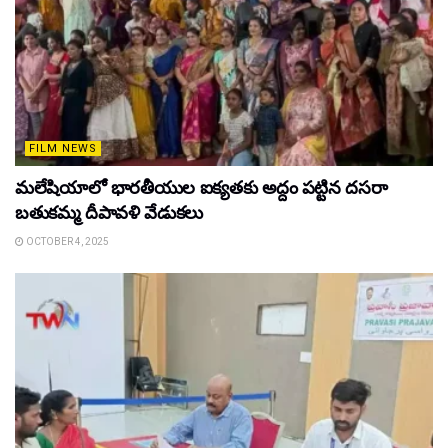
FILM NEWS
మలేషియాలో భారతీయుల ఐక్యతకు అద్దం పట్టిన దసరా
బతుకమ్మ దీపావళి వేడుకలు
OCTOBER 4, 2025