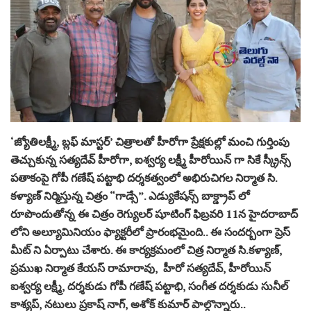
‘జ్యోతిలక్ష్మీ, బ్లఫ్ మాస్టర్’ చిత్రాలతో హీరోగా ప్రేక్షకుల్లో మంచి గుర్తింపు
తెచ్చుకున్న సత్యదేవ్ హీరోగా, ఐశ్వర్య లక్ష్మీ హీరోయిన్ గా సికే స్క్రీన్స్
పతాకంపై గోపీ గణేష్ పట్టాభి దర్శకత్వంలో అభిరుచిగల నిర్మాత సి.
కళ్యాణ్ నిర్మిస్తున్న చిత్రం “గాడ్సే”. ఎడ్యుకేషన్స్ బాక్డ్రాప్ లో
రూపొందుతోన్న ఈ చిత్రం రెగ్యులర్ షూటింగ్ ఫిబ్రవరి 11న హైదరాబాద్
లోని అల్యూమినియం ఫ్యాక్టరీలో ప్రారంభమైంది.. ఈ సందర్బంగా ప్రెస్
మీట్ ని ఏర్పాటు చేశారు. ఈ కార్యక్రమంలో చిత్ర నిర్మాత సి.కళ్యాణ్,
ప్రముఖ నిర్మాత కేయస్ రామారావు, హీరో సత్యదేవ్, హీరోయిన్
ఐశ్వర్య లక్ష్మీ, దర్శకుడు గోపీ గణేష్ పట్టాభి, సంగీత దర్శకుడు సునీల్
కాశ్యప్, నటులు ప్రకాష్ నాగ్, అశోక్ కుమార్ పాల్గొన్నారు..