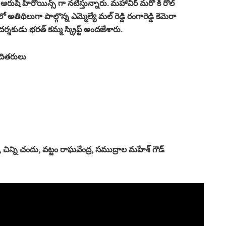
 ఆరుషి హీరోయిన్స్ గా నటిస్తున్నారు. మహావీర్ మరో కీ రోల్
ో అతిథిలుగా పాల్గొన్న ఎమ్మెల్యే మల్ రెడ్డి రంగారెడ్డి కెమెరా
ా దర్శకుడు భరత్ కమ్మ స్క్రిప్ట్ అందజేశారు.
తదితరులు
, చిన్ని చందు, వట్టం రాఘవేంద్ర, సముద్రాల మహేశ్ గౌడ్