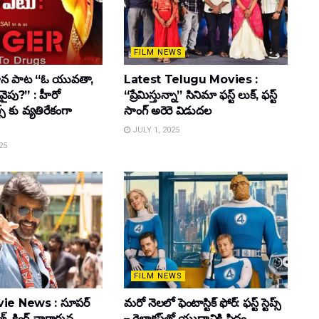
FILM NEWS
ాహన పాట “ఓ యువతా,
Latest Telugu Movies :
వైపు?” : హీరో
“ప్రేమిస్తున్నా” సినిమా ఫస్ట్ లుక్, ఫస్ట్
్స్ కు వ్యతిరేకంగా
సాంగ్ అరెరె విడుదల
JULY 1, 2025
25
FILM NEWS
ie News : సూపర్
మరో నెలలో ఫెంటాస్టిక్ ఫోర్: ఫస్ట్ స్టెప్స్
్, కింగ్ నాగార్జున
– గెలాక్టస్‌తో యుద్ధానికి సిద్ధం