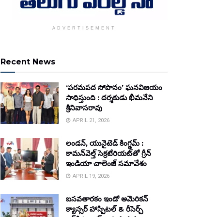
ADVERTISEMENT
Recent News
‘పరమపద సోపానం’ ఘనవిజయం
సాధిస్తుంది : దర్శకుడు భీమనేని
శ్రీనివాసరావు
APRIL 21, 2026
లండన్, యునైటెడ్ కింగ్డమ్ :
కామన్‌వెల్త్ సెక్రటేరియట్‌తో గ్రీన్
ఇండియా చాలెంజ్ సమావేశం
APRIL 19, 2026
బసవతారకం ఇండో అమెరికన్
క్యాన్సర్ హాస్పిటల్ & రీసెర్చ్