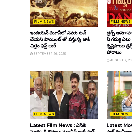
FILM NEWS
FILM NEWS
ఇండియన్ మూవీలో ఎవరు టచ్
డ్రగ్స్ అవగ
చేయని పాయింట్ తో వస్తున్న జాకీ
నీ గమ్య ఎటు 
చిత్రం ఫస్ట్ లుక్
కృష్ణసాయి డ్రగ
పోరాటం
SEPTEMBER 26, 2025
AUGUST 7, 20
FILM NEWS
FILM NEWS
Latest Film News : ఎస్‌జె
Latest Mov
సూర్య, శ్రీ గొకులం మూవీస్‌ భారీ పాన్‌
స్టార్ రజనీకాంత