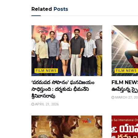
Related
Posts
FILM NEWS
FILM NEWS
‘పరమపద సోపానం’ ఘనవిజయం
FILM NEWS :
సాధిస్తుంది : దర్శకుడు భీమనేని
ఊపేస్తున్న స్ప
శ్రీనివాసరావు
MARCH 27, 20
APRIL 21, 2026