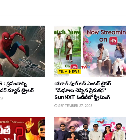
FILM NEWS
 ప్రపంచాన్ని
యూత్ ఫుల్ లవ్ ఎంటర్ టైనర్
ైడర్ మ్యాన్ ట్రైలర్
“మేఘాలు చెప్పిన ప్రేమకథ”
SunNXT ఓటీటీలో స్ట్రీమింగ్
26
SEPTEMBER 27, 2025