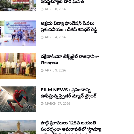
ఇన్‌స్టిట్యూట్ వారి ఘనత
APRIL 8, 2026
అక్షయ విద్యా ఫౌండేషన్ సేవలు
ప్రశంసనీయం : డీజీపీ శివధర్ రెడ్డి
APRIL 4, 2026
దక్షిణాసియా టెక్స్‌టైల్ రాజధానిగా
తెలంగాణ
APRIL 3, 2026
FILM NEWS : ప్రపంచాన్ని
ఊపేస్తున్న స్పైడర్ మ్యాన్ ట్రైలర్
MARCH 27, 2026
పొట్టి శ్రీరాములు 125వ జయంతి
సందర్భంగా అమరావతిలో ‘స్టాచ్యూ