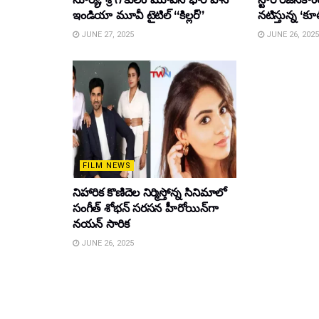
ఇండియా మూవీ టైటిల్ “కిల్లర్”
నటిస్తున్న ‘క
JUNE 27, 2025
JUNE 26, 2025
FILM NEWS
నిహారిక కొణిదెల నిర్మిస్తోన్న సినిమాలో
సంగీత్ శోభన్ సరసన హీరోయిన్‌గా
నయన్ సారిక
JUNE 26, 2025