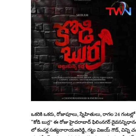
ఒకరికి ఒకరు, రోజాపూలు, స్నేహితులు, రాగల 24 గంటల్లో వంటి
“కోడి బుర్ర” ఈ రోజు హైదరాబాద్ ఫిలింనగర్ దైవసన్నిధానంల
లో కంచర్ల సత్యనారాయణరెడ్డి, గట్టు విజయ్ గౌడ్, చిన్ని చం