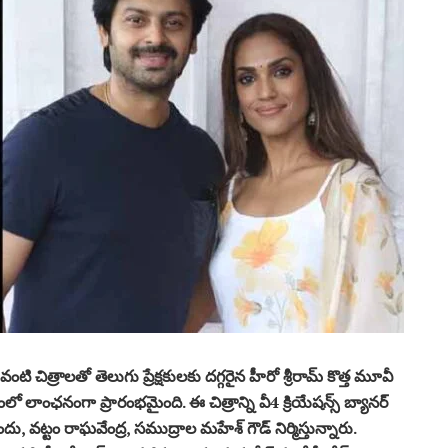
 చిత్రాలతో తెలుగు ప్రేక్షకులకు దగ్గరైన హీరో శ్రీరామ్ కొత్త మూవీ
ో లాంఛనంగా ప్రారంభమైంది. ఈ చిత్రాన్ని వీ4 క్రియేషన్స్ బ్యానర్
దు, వట్టం రాఘవేంద్ర, సముద్రాల మహేశ్ గౌడ్ నిర్మిస్తున్నారు.