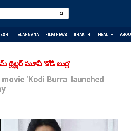
DESH
TELANGANA
FILM NEWS
BHAKTHI
HEALTH
ABOU
థ్రిల్లర్ మూవీ ‘కోడి బుర్ర’
r movie 'Kodi Burra' launched
ny