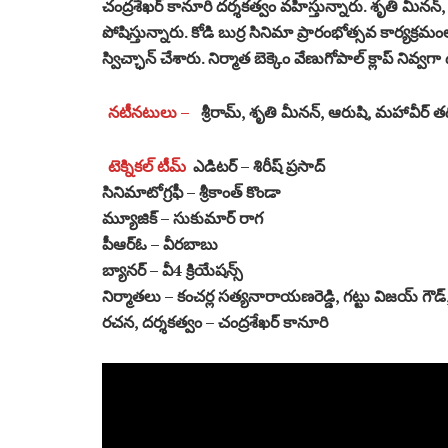
చంద్రశేఖర్ కానూరి దర్శకత్వం వహిస్తున్నారు. శృతి మీనన్,
పోషిస్తున్నారు. కోడి బుర్ర సినిమా ప్రారంభోత్సవ కార్యక్రమంల
స్విచ్ఛాన్ చేశారు. నిర్మాత బెక్కెం వేణుగోపాల్ క్లాప్ నివ్వగ
నటీనటులు –
శ్రీరామ్, శృతి మీనన్, ఆరుషి, మహావీర్ 
టెక్నికల్ టీమ్
ఎడిటర్ – శిరీష్ ప్రసాద్
సినిమాటోగ్రఫీ – శ్రీకాంత్ కొండా
మ్యూజిక్ – సుకుమార్ రాగ
పీఆర్ఓ – వీరబాబు
బ్యానర్ – వీ4 క్రియేషన్స్
నిర్మాతలు – కంచర్ల సత్యనారాయణరెడ్డి, గట్టు విజయ్ గౌడ్
రచన, దర్శకత్వం – చంద్రశేఖర్ కానూరి