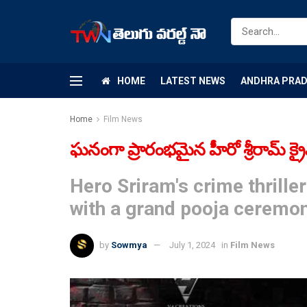
HOME
LATEST NEWS
ANDHRA PRA
Home
Film News
ఘనంగా ప్రారంభమైన హీరో శ్రీరామ్ క్రైమ్ 
Hero Sriram's crime thrille
with a grand pooja ceremo
by
Sowmya
July 1, 2024
in
Film News