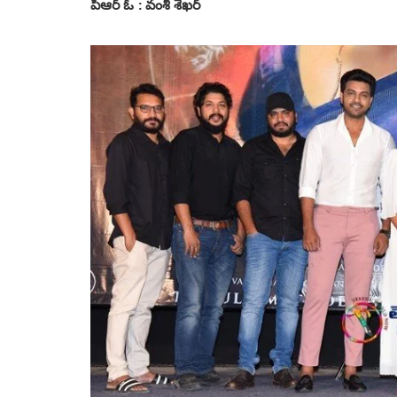
పిఆర్ ఓ : వంశీ శేఖర్