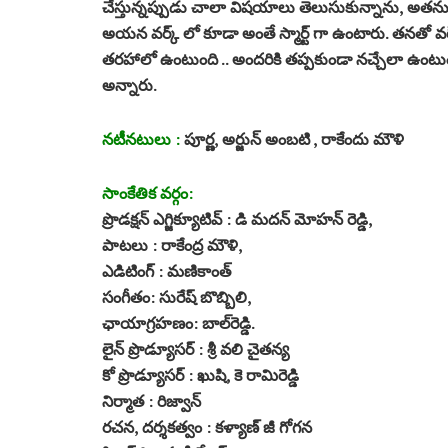
చేస్తున్నప్పుడు చాలా విషయాలు తెలుసుకున్నాను, అతను నా
అయన వర్క్ లో కూడా అంతే స్మార్ట్ గా ఉంటారు. తనతో 
తరహాలో ఉంటుంది .. అందరికి తప్పకుండా నచ్చేలా ఉంటుంది
అన్నారు.
నటీనటులు :
పూర్ణ, అర్జున్ అంబటి , రాకేందు మౌళి
సాంకేతిక వర్గం:
ప్రొడక్షన్ ఎగ్జిక్యూటివ్ : డి మదన్ మోహన్ రెడ్డి,
పాటలు : రాకేంద్ర మౌళి,
ఎడిటింగ్ : మణికాంత్
సంగీతం: సురేష్‌ బొబ్బిలి,
ఛాయాగ్రహణం: బాల్‌రెడ్డి.
లైన్ ప్రొడ్యూసర్ : శ్రీ వలి చైతన్య
కో ప్రొడ్యూసర్ : ఖుషి, కె రామిరెడ్డి
నిర్మాత : రిజ్వాన్
రచన, దర్శకత్వం : క‌ళ్యాణ్ జీ గోగ‌న