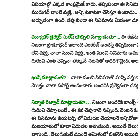
విషయాల్లో ఎక్కడ కాంప్రమైజ్ కాడు. తప్పకుండా ఈ సినిమా
మురుగన్ లాంటి వ్యక్తి.. అన్ని టకాటకా చేసేస్తూ ఉంటాడు..
అద్భుతంగా ఉంది. తప్పకుండా ఈ సినిమాను మీరంతా చూసి
మ్యూజిక్ డైరెక్టర్ సురేష్ బొబ్బిలి మాట్లాడుతూ ..
. ఈ కథను 
నిజంగా ప్రొడ్యూసర్ ఇలాంటి ఎంకరేజ్ అందిస్తే తప్పకుండా
లేని వ్యక్తి, చాలా మంచి వ్యక్తి.. ఇంత మంచి సినిమాకు అవ
గురించి ఎంత చెప్పినా తక్కువే. నటనతో అదరగొట్టింది. అల
ఖుషి మాట్లాడుతూ ..
చాలా మంచి సినిమాతో మళ్ళీ వస్తున
మొత్తం చాలా సపోర్ట్ అందించారు అందరికి ప్రత్యేకంగా ధ
నిర్మాత రిజ్వాన్ మాట్లాడుతూ …
నిజంగా అందరికి థాంక్స్
గురించి చెప్పాలంటే .. ఈ కథ చెప్పగానే నచ్చింది. వెంటనే ఓక
ఈ సినిమాను థియటర్స్ లో విడుదల చేయాలనే ఇన్నిరోజు
మలయాళంలో కూడా విడుదల అవుతుంది . అయితే తెలుగులో
బాగుంది.. తెలుగుకంటే ముందే తమిళంలో బిజినెస్ అయిపొ