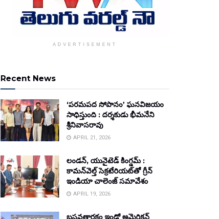
ADVERTISEMENT
Recent News
‘పరమపద సోపానం’ ఘనవిజయం
సాధిస్తుంది : దర్శకుడు భీమనేని
శ్రీనివాసరావు
APRIL 21, 2026
లండన్, యునైటెడ్ కింగ్డమ్ :
కామన్‌వెల్త్ సెక్రటేరియట్‌తో గ్రీన్
ఇండియా చాలెంజ్ సమావేశం
APRIL 19, 2026
బసవతారకం ఇండో అమెరికన్