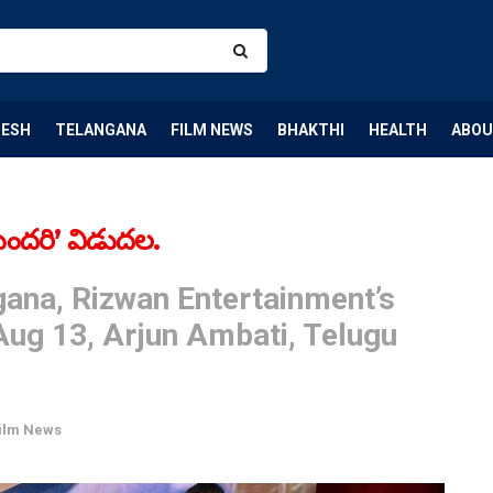
DESH
TELANGANA
FILM NEWS
BHAKTHI
HEALTH
ABOU
ందరి’ విడుదల.
gana, Rizwan Entertainment’s
Aug 13, Arjun Ambati, Telugu
ilm News