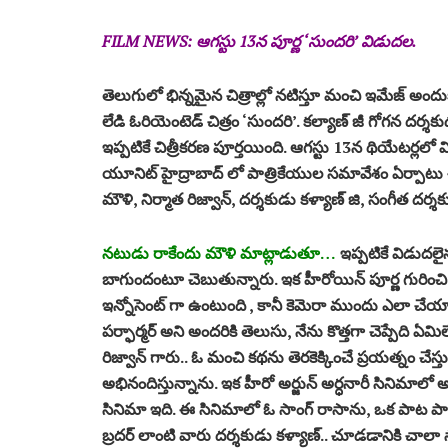
FILM NEWS: ఆగస్టు 13న పూర్ణ ‘సుందరి’ విడుదల.
తెలుగులో భిన్నమైన చిత్రాల్లో నటిస్తూ మంచి ఇమేజ్ అందుకు
లేడి ఓరియెంటెడ్ చిత్రం ‘సుందరి’. కల్యాణ్‌ జీ గోగన దర్శకుడు. 
ఇప్పటికే చిత్రీకరణ పూర్తయింది. ఆగస్టు 13న థియేటర్లలో
యూనిట్ హైద్రాబాద్ లో పాత్రికేయుల సమావేశం ఏర్పాటు చే
మౌళి, నిర్మాత రిజ్వాన్, దర్శకుడు కళ్యాణ్ జి, సంగీత దర్శకు
నటుడు రాకేందు మౌళి మాట్లాడుతూ…
ఇప్పటికే విడుదలైన
బాగుందంటూ చెబుతున్నారు. ఇక హీరోయిన్ పూర్ణ గురించి 
ఇన్నోసెంట్ గా ఉంటుంది , కానీ కెమెరా ముందు ఎలా చేయా
పర్ఫార్మర్ అని అందరికి తెలుసు, నేను కొత్తగా చెప్పేది
రిజ్వాన్ గారు.. ఓ మంచి కథను తెరకెక్కించే ప్రయత్నం చ
అభినందిస్తున్నాను. ఇక హీరో అర్జున్ అర్ధనారీ సినిమ
సినిమా ఇది. ఈ సినిమాలో ఓ సాంగ్ రాసాను, ఒక పాట పాడా
బ్రదర్ లాంటి వారు దర్శకుడు కళ్యాణ్.. చూడడానికి చాలా సా