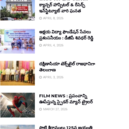
క్యాన్సర్ హాస్పిటల్ & రీసెర్చ్
ఇన్‌స్టిట్యూట్ వారి ఘనత
APRIL 8, 2026
అక్షయ విద్యా ఫౌండేషన్ సేవలు
ప్రశంసనీయం : డీజీపీ శివధర్ రెడ్డి
APRIL 4, 2026
దక్షిణాసియా టెక్స్‌టైల్ రాజధానిగా
తెలంగాణ
APRIL 3, 2026
FILM NEWS : ప్రపంచాన్ని
ఊపేస్తున్న స్పైడర్ మ్యాన్ ట్రైలర్
MARCH 27, 2026
పొట్టి శ్రీరాములు 125వ జయంతి