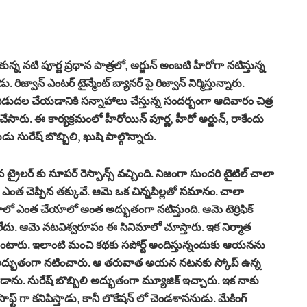
న్న నటి పూర్ణ ప్రధాన పాత్రలో, అర్జున్ అంబటి హీరోగా నటిస్తున్న
రిజ్వాన్ ఎంటర్ టైన్మేంట్ బ్యానర్ పై రిజ్వాన్‌ నిర్మిస్తున్నారు.
 విడుదల చేయడానికి సన్నాహాలు చేస్తున్న సందర్బంగా ఆదివారం చిత్ర
సారు. ఈ కార్యక్రమంలో హీరోయిన్ పూర్ణ, హీరో అర్జున్, రాకేందు
డు సురేష్ బొబ్బిలి, ఖుషి పాల్గొన్నారు.
 ట్రైలర్ కు సూపర్ రెస్పాన్స్ వచ్చింది. నిజంగా సుందరి టైటిల్ చాలా
ఎంత చెప్పిన తక్కువే. ఆమె ఒక చిన్నపిల్లతో సమానం. చాలా
లో ఎంత చేయాలో అంత అద్భుతంగా నటిస్తుంది. ఆమె టెర్రిఫిక్
 ఏమిలేదు. ఆమె నటవిశ్వరూపం ఈ సినిమాలో చూస్తారు. ఇక నిర్మాత
ేస్తుంటారు. ఇలాంటి మంచి కథకు సపోర్ట్ అందిస్తున్నందుకు ఆయనను
ాలో అద్భుతంగా నటించారు. ఆ తరువాత అయన నటనకు స్కోప్ ఉన్న
ను. సురేష్ బొబ్బిలి అద్భుతంగా మ్యూజిక్ ఇచ్చారు. ఇక నాకు
ఫ్ట్ గా కనిపిస్తాడు, కానీ లొకేషన్ లో చెండశాసనుడు. మేకింగ్