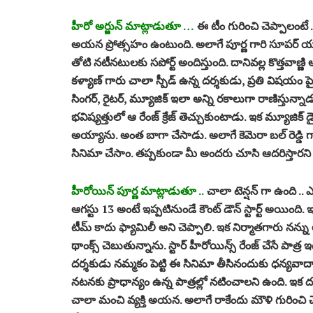
హీరో అర్జున్ మాట్లాడుతూ …
ఈ టీం గురించి చెప్పాలంటే
అయన ప్రోత్సహం ఉంటుంది. అలాగే పూర్ణ గారి సూపర్ యాక
తోటి నటీనటులకు సపోర్ట్ అందిస్తుంది. దానివల్ల కొత్తవాణ్
కళ్యాణ్ గారు చాలా స్పీడ్ ఉన్న దర్శకుడు, ప్రతి విషయం పై క్ల
సింగర్, రైటర్, మ్యూజిక్ ఇలా అన్ని రకాలుగా రాణిస్తున్న
భవిష్యత్తులో ఆ రేంజ్ క్రేజ్ తెచ్చుకుంటాడు. ఇక మ్యూజిక్ 
అయ్యాను. అంత బాగా చేసాడు. అలాగే కెమెరా బల్ రెడ్డి 
సినిమా చేసాం. తప్పకుండా మీ అందరు చూసి ఆదరిస్తారని 
హీరోయిన్ పూర్ణ మాట్లాడుతూ ..
చాలా టెన్షన్ గా ఉంది .
ఆగస్టు 13 అంటే ఇప్పటినుండే కౌంట్ డౌన్ స్టార్ట్ అయింద
టీమ్ కాదు ఫ్యామిలీ అని చెప్పాలి. ఇక నిర్మాతగారు నన్న
థాంక్స్ చెబుతున్నాను. స్టార్ హీరోయిన్స్ రేంజ్ చేసే పాత్ర
దర్శకుడు నమ్మకం పెట్టి ఈ సినిమా తీసినందుకు ధన్యవా
నటనకు ప్రాధాన్యం ఉన్న పాత్రల్లో నటించాలని ఉంది. ఇక ద
చాలా మంచి వ్యక్తి అయన. అలాగే రాకేందు మౌళి గురించి చె