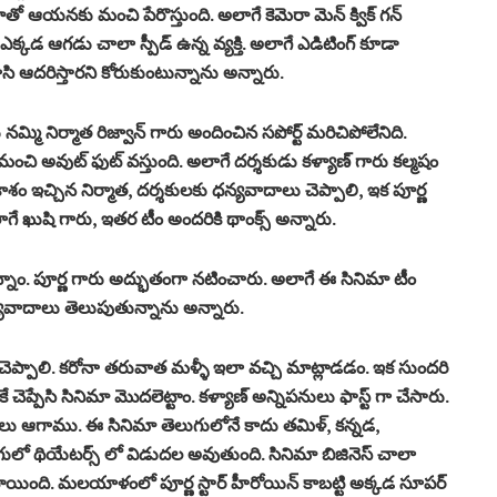
తో ఆయనకు మంచి పేరొస్తుంది. అలాగే కెమెరా మెన్ క్విక్ గన్
 ఎక్కడ ఆగడు చాలా స్పీడ్ ఉన్న వ్యక్తి. అలాగే ఎడిటింగ్ కూడా
 ఆదరిస్తారని కోరుకుంటున్నాను అన్నారు.
నమ్మి నిర్మాత రిజ్వాన్ గారు అందించిన సపోర్ట్ మరిచిపోలేనిది.
 మంచి అవుట్ ఫుట్ వస్తుంది. అలాగే దర్శకుడు కళ్యాణ్ గారు కల్మషం
కాశం ఇచ్చిన నిర్మాత, దర్శకులకు ధన్యవాదాలు చెప్పాలి, ఇక పూర్ణ
ాగే ఖుషి గారు, ఇతర టీం అందరికి థాంక్స్ అన్నారు.
్నాం. పూర్ణ గారు అద్భుతంగా నటించారు. అలాగే ఈ సినిమా టీం
న్యవాదాలు తెలుపుతున్నాను అన్నారు.
 చెప్పాలి. కరోనా తరువాత మళ్ళీ ఇలా వచ్చి మాట్లాడడం. ఇక సుందరి
ే చెప్పేసి సినిమా మొదలెట్టాం. కళ్యాణ్ అన్నిపనులు ఫాస్ట్ గా చేసారు.
లు ఆగాము. ఈ సినిమా తెలుగులోనే కాదు తమిళ్, కన్నడ,
 థియేటర్స్ లో విడుదల అవుతుంది. సినిమా బిజినెస్ చాలా
యింది. మలయాళంలో పూర్ణ స్టార్ హీరోయిన్ కాబట్టి అక్కడ సూపర్