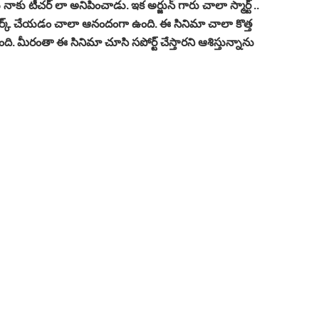
కు టీచర్ లా అనిపించాడు. ఇక అర్జున్ గారు చాలా స్మార్ట్ ..
వర్క్ చేయడం చాలా ఆనందంగా ఉంది. ఈ సినిమా చాలా కొత్త
. మీరంతా ఈ సినిమా చూసి సపోర్ట్ చేస్తారని ఆశిస్తున్నాను