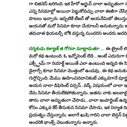
గా బిజినెస్ జరిగింది. ఇక హీరో అర్జున్ చాలా అద్భుతంగా 
ఎన్ని సినిమాల్లో అయినా పెట్టుకోవచ్చు చాలా ఈజీగా చేసేస్త
పాటలు ఇచ్చారు. ఇప్పటికే టీజర్ తో ఆయనేమిటో తెలుస్తుం
ఆయనతో మరో సినిమా కూడా చేయాలనీ అనుకున్నాను కాన
తరువాత థియటర్స్ లోకి వస్తున్న సుందరిని అందరు ఆదరిస్
దర్శకుడు కళ్యాణ్ జి గోగనా మాట్లాడుతూ …
ఈ ట్రైలర్ 
మరో కథ ఉంటుంది. ఓ ఇన్నోసెంట్ లేడి .. అంటే ఎదురుగా
ఎక్స్ట్రీమ్ గా రియాక్ట్ అయితే ఎలా ఉంటుంది అన్నది ఈ
డైలాగ్స్ కూడా సినిమా మొత్తంలో ఉండవు.. ఈ కథ అనుకు
గుర్తొచ్చింది. మేము ఊహించినదానికంటే ఎక్కువగానే పూర్ణ చే
అయన చాలా డిఫెరెంట్ పర్సన్.. వర్క్ విషయంలో చాలా ఇంట్రె
నేను సినిమా తీయలేకపోతున్నాను. అతను నాకు అలవాటై
తాను చాలా అద్భుతంగా చేసాడు.. చాలా ఇంపార్టెంట్ ఉన్న 
కోసం ఎక్కువ కేర్ తీసుకుని సినిమా చేసాడు. ఇక నిర్మాత ర
ప్రయత్నం చేస్తున్నాను. అలాగే ఖుషి గారిని చాలా టెన్షన్ పెట
అందరికి థాంక్స్ చెబుతున్నాను అన్నారు.