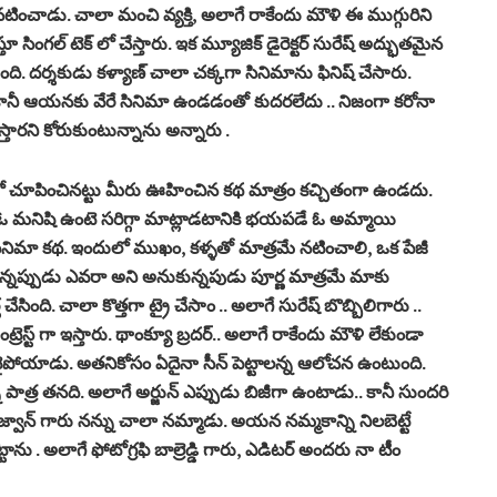
నటించాడు. చాలా మంచి వ్యక్తి, అలాగే రాకేందు మౌళి ఈ ముగ్గురిని
ూ సింగల్ టెక్ లో చేస్తారు. ఇక మ్యూజిక్ డైరెక్టర్ సురేష్ అద్భుతమైన
ది. దర్శకుడు కళ్యాణ్ చాలా చక్కగా సినిమాను ఫినిష్ చేసారు.
ీ ఆయనకు వేరే సినిమా ఉండడంతో కుదరలేదు .. నిజంగా కరోనా
తారని కోరుకుంటున్నాను అన్నారు .
లో చూపించినట్టు మీరు ఊహించిన కథ మాత్రం కచ్చితంగా ఉండదు.
 ఓ మనిషి ఉంటె సరిగ్గా మాట్లాడటానికి భయపడే ఓ అమ్మాయి
 సినిమా కథ. ఇందులో ముఖం, కళ్ళతో మాత్రమే నటించాలి, ఒక పేజీ
న్నప్పుడు ఎవరా అని అనుకున్నపుడు పూర్ణ మాత్రమే మాకు
సింది. చాలా కొత్తగా ట్రై చేసాం .. అలాగే సురేష్ బొబ్బిలిగారు ..
స్ట్ గా ఇస్తారు. థాంక్యూ బ్రదర్.. అలాగే రాకేందు మౌళి లేకుండా
పోయాడు. అతనికోసం ఏదైనా సీన్ పెట్టాలన్న ఆలోచన ఉంటుంది.
పాత్ర తనది. అలాగే అర్జున్ ఎప్పుడు బిజీగా ఉంటాడు.. కానీ సుందరి
ిజ్వాన్ గారు నన్ను చాలా నమ్మాడు. అయన నమ్మకాన్ని నిలబెట్టే
్టాను . అలాగే ఫోటోగ్రఫి బాల్రెడ్డి గారు, ఎడిటర్ అందరు నా టీం