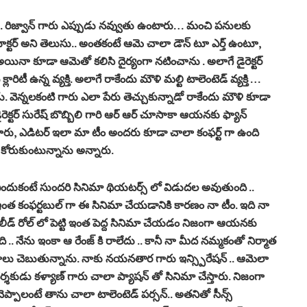
 .. రిజ్వాన్ గారు ఎప్పుడు నవ్వుతు ఉంటారు… మంచి పనులకు
్టర్ అని తెలుసు.. అంతకంటే ఆమె చాలా డౌన్ టూ ఎర్త్ ఉంటూ,
ణి అయినా కూడా ఆమెతో కలిసి దైర్యంగా నటించాను . అలాగే డైరెక్టర్
ారిటీ ఉన్న వ్యక్తి. అలాగే రాకేందు మౌళి మల్టి టాలెంటెడ్ వ్యక్తి …
ాడు. వెన్నలకంటి గారు ఎలా పేరు తెచ్చుకున్నాడో రాకేందు మౌళి కూడా
డైరెక్టర్ సురేష్ బొబ్బిలి గారి ఆర్ ఆర్ చూసాకా ఆయనకు ఫ్యాన్
గారు, ఎడిటర్ ఇలా మా టీం అందరు కూడా చాలా కంఫర్ట్ గా ఉంది
కోరుకుంటున్నాను అన్నారు.
. ఎందుకంటే సుందరి సినిమా థియటర్స్ లో విడుదల అవుతుంది ..
ి. ఇంత కంఫర్టబుల్ గా ఈ సినిమా చేయడానికి కారణం నా టీం. ఇది నా
ు లీడ్ రోల్ లో పెట్టి ఇంత పెద్ద సినిమా చేయడం నిజంగా ఆయనకు
 ఇది .. నేను ఇంకా ఆ రేంజ్ కి రాలేదు .. కానీ నా మీద నమ్మకంతో నిర్మాత
దాలు చెబుతున్నాను. నాకు నయనతార గారు ఇన్స్పిరేషన్ .. ఆమెలా
ర్శకుడు కళ్యాణ్ గారు చాలా ప్యాషన్ తో సినిమా చేస్తారు. నిజంగా
ప్పాలంటే తాను చాలా టాలెంటెడ్ పర్సన్.. అతనితో సీన్స్