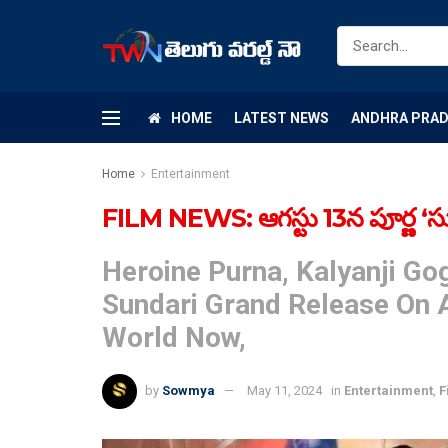
HOME
LATEST NEWS
ANDHRA PRA
Home
Entertainment
FILM NEWS: ఆగస్టు 13న పూర్ణ ‘సు
Heroine Purna, Kalyanji Go
Sundari Grand Release On 
World Now,
by
Sowmya
May 11, 2024
in
Entertainment
,
F