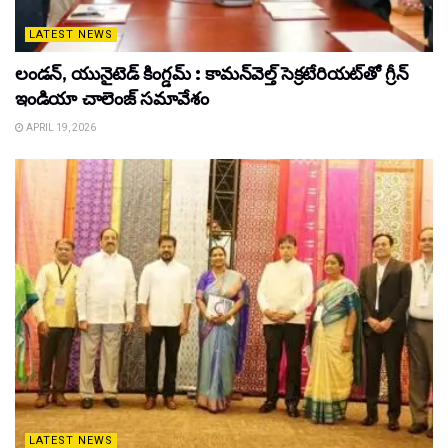
LATEST NEWS
లండన్, యునైటెడ్ కింగ్డమ్ : కామన్‌వెల్త్ సెక్రటేరియట్‌తో గ్రీన్
ఇండియా చాలెంజ్ సమావేశం
APRIL 19, 2026
LATEST NEWS