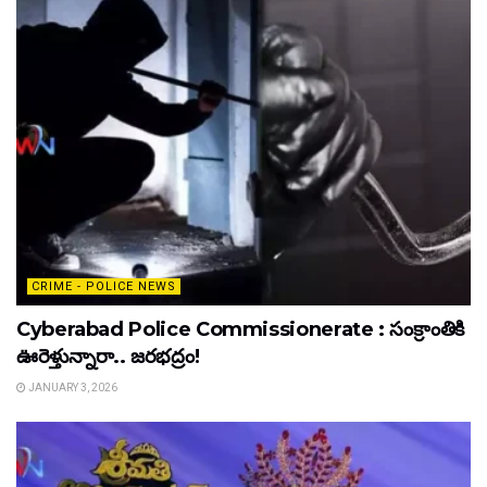
CRIME - POLICE NEWS
Cyberabad Police Commissionerate : సంక్రాంతికి
ఊరెళ్తున్నారా.. జరభద్రం!
JANUARY 3, 2026