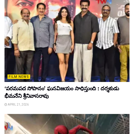
FILM NEWS
‘పరమపద సోపానం’ ఘనవిజయం సాధిస్తుంది : దర్శకుడు
భీమనేని శ్రీనివాసరావు
APRIL 21, 2026