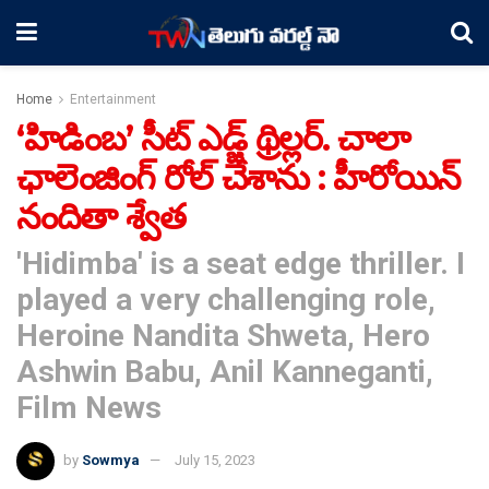
Home
Entertainment
‘హిడింబ’ సీట్ ఎడ్జ్ థ్రిల్లర్. చాలా
ఛాలెంజింగ్ రోల్ చేశాను : హీరోయిన్
నందితా శ్వేత
'Hidimba' is a seat edge thriller. I
played a very challenging role,
Heroine Nandita Shweta, Hero
Ashwin Babu, Anil Kanneganti,
Film News
by
Sowmya
July 15, 2023