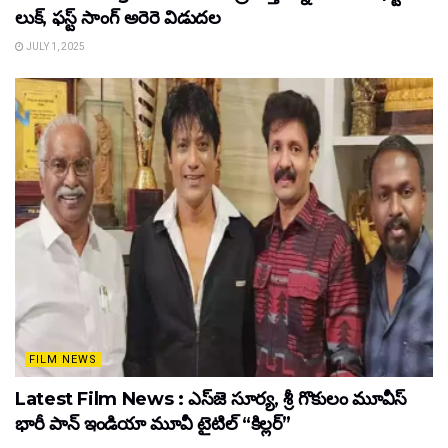
లుక్, ఫస్ట్ సాంగ్ అరెరె విడుదల
JULY 1, 2025
FILM NEWS
Latest Film News : ఎస్‌జె సూర్య, శ్రీ గొకులం మూవీస్‌
భారీ పాన్‌ ఇండియా మూవీ టైటిల్ “కిల్లర్”