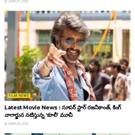
JUNE 27, 2025
FILM NEWS
Latest Movie News : సూపర్ స్టార్ రజనీకాంత్, కింగ్
నాగార్జున నటిస్తున్న ‘కూలీ’ మూవీ
JUNE 26, 2025