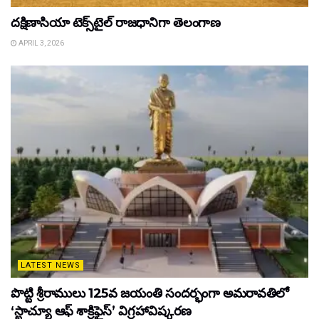
దక్షిణాసియా టెక్స్‌టైల్ రాజధానిగా తెలంగాణ
APRIL 3, 2026
LATEST NEWS
పొట్టి శ్రీరాములు 125వ జయంతి సందర్భంగా అమరావతిలో
‘స్టాచ్యూ ఆఫ్ శాక్రిఫైస్’ విగ్రహావిష్కరణ