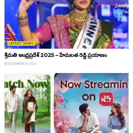
LATEST NEWS
శ్రీమతి ఆంధ్రప్రదేశ్ 2025 – హేమలత రెడ్డి ప్రయాణం
DECEMBER 14, 2025