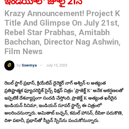
ఇండియాలో జూలై 21న
Krazy Announcement! Project K
Title And Glimpse On July 21st,
Rebel Star Prabhas, Amitabh
Bachchan, Director Nag Ashwin,
Film News
by
Sowmya
July 15, 2023
రెబల్ స్టార్ ప్రభాస్, క్రియేటివ్ డైరెక్టర్ నాగ్ అశ్విన్ ల అత్యంత
ప్రతిష్టాత్మక ఫ్యూచరిస్టిక్ సైన్స్ ఫిక్షన్ చిత్రం ‘ప్రాజెక్ట్ K’ అనేక ఆకర్షణలతో
ఇప్పటికే దేశవ్యాప్తంగా సందడి చేస్తోంది. ప్రాజెక్ట్ K అత్యంత ఖరీదైన
ఇండియన్ సినిమా, ఇండియన్ సూపర్ స్టార్స్ ఈ చిత్రంలో
అలరించనున్నారు. అమితాబ్ బచ్చన్, కమల్ హాసన్, దీపికా పదుకొణె,
దిశా పటానీ, ప్రభాస్‌తో స్క్రీన్ స్పేస్‌ను పంచుకోనున్నారు.