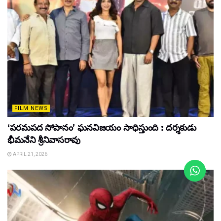
FILM NEWS
‘పరమపద సోపానం’ ఘనవిజయం సాధిస్తుంది : దర్శకుడు
భీమనేని శ్రీనివాసరావు
APRIL 21, 2026