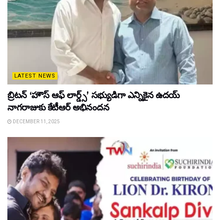
LATEST NEWS
బ్రిటన్ ‘హౌస్ ఆఫ్ లార్డ్స్’ సభ్యుడిగా ఎన్నికైన ఉదయ్
నాగరాజుకు కేటీఆర్ అభినందన
DECEMBER 11, 2025