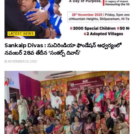
LATEST NEWS
Sankalp Divas : సుచిరిండియా ఫౌండేషన్ ఆధ్వర్యంలో
నవంబర్ 28వ తేదీన ‘సంకల్ప్ దివాస్’
NOVEMBER 26, 2025