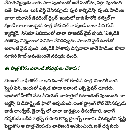
వేసుకున్నపుడు నాకు ఎలా వుంటుందో అనే సంకోచం, సిగ్గు వుండింది.
ఐతే ‘హిడింబ’ లుక్ టెస్ట్ చేసినప్పుడు ఫుల్ కాన్ఫిడెన్స్ వుంది. హిడింబ
చాలా యూనిక్ డిఫరెంట్ థ్రిల్లర్. ఇందులో నాది హీరోకి ఈక్వెల్ గా
వుండే చాలా బలమైన పాత్ర. నేచురల్ గా వుండే చాలా సీరియస్
క్యారెక్టర్. సినిమా విషయంలో చాలా పాజిటివ్ వైబ్ వుంది. ‘ఎక్కడికి
పోతావు చిన్నవాడా’ సినిమా చేసినప్పుడు ఎలాంటి వైబ్ ఉండేదో
అలాంటి వైబ్ వుంది. ఎక్కడికి పోతావు చిన్నవాడా లానే హిడింబ కూడా
సూపర్ హిట్ అవుతుందనే నమ్మకం వుంది.
ఈ పాత్ర కోసం ఎలాంటి కసరత్తులు చేశారు ?
మెంటల్ గా ఫిజికల్ గా ఇది సవాల్ తో కూడిన పాత్ర. నిజానికి నాది
స్మైలీ ఫేస్, ఇందులో ఎక్కడ కూడా ఇలాంటి ఎక్స్ ప్రెషన్ చూడరు.
ఇందులో హీరోకి నేను సీనియర్. నాపాత్రలో కమాండింగ్ వుంటుంది. నా
ఆర్డర్స్ ని డిపార్ట్మెంట్ ఫాలో అవుతుంది. ఇంత స్ట్రాంగ్ రోల్ చేసినప్పుడు
బాడీ లాంగ్వేజ్, డైలాగ్స్ లో చాలా జాగ్రత్తలు తీసుకోవాలి. అలాగే
దర్శకుడు ఐపీసి సెక్షన్స్ గురించి కొన్ని డైలాగ్స్ రాశారు. వీటన్నిటిని దృష్టి
పెట్టుకొని ఆ పాత్ర చేయడం ఛాలెజింగ్ అనిపించింది. ఐతే దర్శకుడు