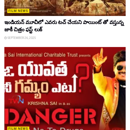
FILM NEWS
ఇండియన్ మూవీలో ఎవరు టచ్ చేయని పాయింట్ తో వస్తున్న
జాకీ చిత్రం ఫస్ట్ లుక్
SEPTEMBER 26, 2025
FILM NEWS