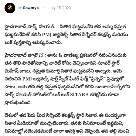
by
Sowmya
July 15, 2023
హైదరాబాద్ పార్క్ హయత్… సితార ఘట్టమనేని తన అమ్మ నమ్రత
ఘట్టమనేనితో కలిసి PMJ జ్యువెల్స్ సితార సిగ్నేచర్ కలక్షన్స్ మరియు
లుక్ పుస్తకాన్ని ఆవిష్కరించారు.
హైదరాబాద్ జూలై 15 :
తాను ఓ వాణిజ్య ప్రకటనలో నటించినందుకు
తన తొలి పారితోషకాన్ని చారిటీ కోసం వెచ్చించానని సూపర్ స్టార్
మహేష్ బాబు, నమ్రత కుమార్తె సితార ఘట్టమనేని అన్నారు. ఆమె
నటించిన PMJ జ్యువెల్స్ షార్ట్ స్వీట్ ఫీచర్ ఫిల్మ్ “ప్రిన్సెస్” ప్రివ్యూతో
పాటు, ఆమె తన తల్లి నమ్రత ఘట్టమనేనితో కలిసి బంజారాహిల్స్‌లోని
పార్క్ హయత్ హోటల్‌లో లుక్ బుక్ SITARA కలెక్షన్‌ను కూడా
ప్రారంభించింది.
దేశంలో తన పేరు మీద సిగ్నెఛర్ కలక్షన్స్ స్టార్ సితార. ఈ సందర్భంగా
సితార మీడియాతో ముచ్చటించారు. తనకు సినిమాలంటే ఇష్టమని,
సినిమాల్లో నటించడమంటే చాలా ఆసక్తి అని చెప్పింది. తన తల్లి నుంచి