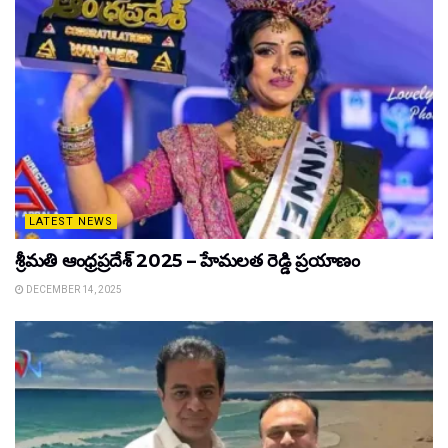
LATEST NEWS
శ్రీమతి ఆంధ్రప్రదేశ్ 2025 – హేమలత రెడ్డి ప్రయాణం
DECEMBER 14, 2025