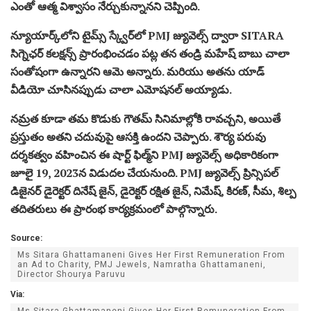
ఎంతో ఆత్మ విశ్వాసం నేర్చుకున్నానని చెప్పింది.
న్యూయార్క్‌లోని టైమ్స్ స్క్వేర్‌లో PMJ జ్యువెల్స్ ద్వారా SITARA
సిగ్నెఛర్ కలక్షన్స్ ప్రారంభించడం పట్ల తన తండ్రి మహేష్ బాబు చాలా
సంతోషంగా ఉన్నారని ఆమె అన్నారు. మరియు అతను యాడ్
వీడియో చూసినప్పుడు చాలా ఎమోషనల్ అయ్యాడు.
నమ్రత కూడా తమ కొడుకు గౌతమ్ సినిమాల్లోకి రావచ్చని, అయితే
ప్రస్తుతం అతని చదువుపై ఆసక్తి ఉందని చెప్పారు. శౌర్య పరువు
దర్శకత్వం వహించిన ఈ షార్ట్ ఫిల్మ్‌ని PMJ జ్యువెల్స్ అధికారికంగా
జూలై 19, 2023న విడుదల చేయనుంది. PMJ జ్యువెల్స్ ప్రిన్సిపల్
డిజైనర్ డైరెక్టర్ దినేష్ జైన్, డైరెక్టర్ రక్షిత జైన్, నిమేష్, కిరణ్, సీమ, శిల్ప
తదితరులు ఈ ప్రారంభ కార్యక్రమంలో పాల్గొన్నారు.
Source:
Ms Sitara Ghattamaneni Gives Her First Remuneration From
an Ad to Charity, PMJ Jewels, Namratha Ghattamaneni,
Director Shourya Paruvu
Via:
Ms Sitara Ghattamaneni Gives Her First Remuneration From