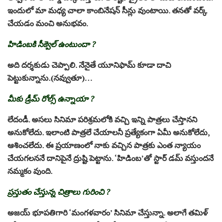
ఇందులో మా మధ్య చాలా కాంబినేషన్ సీన్లు వుంటాయి. తనతో వర్క్
చేయడం మంచి అనుభవం.
హిడింబకి సీక్వెల్ ఉంటుందా ?
అది దర్శకుడు చెప్పాలి. నేనైతే యూనిఫామ్ కూడా దాచి
పెట్టుకున్నాను.(నవ్వుతూ)…
మీకు డ్రీమ్ రోల్స్ ఉన్నాయా ?
లేదండీ. అసలు సినిమా పరిశ్రమలోకి వచ్చి ఇన్ని పాత్రలు చేస్తానని
అనుకోలేదు. ఇలాంటి పాత్రలే చేయాలనీ ప్రత్యేకంగా ఏమీ అనుకోలేదు,
ఆశించలేదు. ఈ ప్రయాణంలో నాకు వచ్చిన పాత్రకు ఎంత న్యాయం
చేయగలననే దానిపైనే ద్రుష్టి పెట్టాను. ‘హిడింబ’తో స్టార్ డమ్ వస్తుందనే
నమ్మకం వుంది.
ప్రస్తుతం చేస్తున్న చిత్రాలు గురించి ?
అజయ్ భూపతిగారి ‘మంగళవారం’ సినిమా చేస్తున్నా. అలాగే తమిళ్