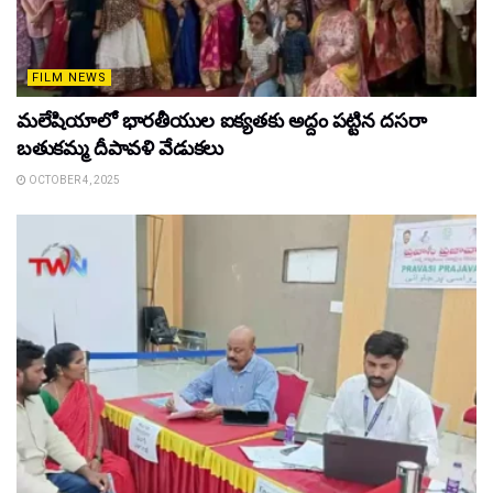
FILM NEWS
మలేషియాలో భారతీయుల ఐక్యతకు అద్దం పట్టిన దసరా
బతుకమ్మ దీపావళి వేడుకలు
OCTOBER 4, 2025