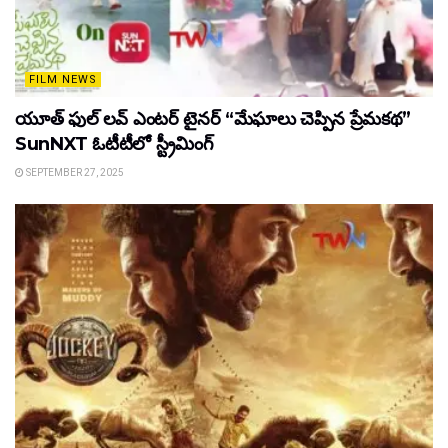
FILM NEWS
యూత్ ఫుల్ లవ్ ఎంటర్ టైనర్ “మేఘాలు చెప్పిన ప్రేమకథ”
SunNXT ఓటీటీలో స్ట్రీమింగ్
SEPTEMBER 27, 2025