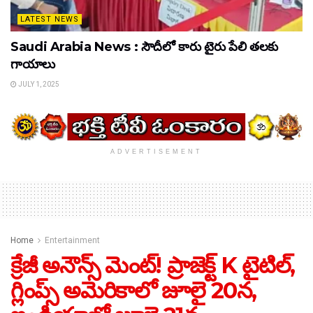
LATEST NEWS
Saudi Arabia News : సౌదీలో కారు టైరు పేలి తలకు
గాయాలు
JULY 1, 2025
ADVERTISEMENT
Home
Entertainment
క్రేజీ అనౌన్స్ మెంట్! ప్రాజెక్ట్ K టైటిల్,
గ్లింప్స్ అమెరికాలో జూలై 20న,