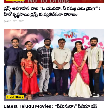
డ్రగ్స్ అవగాహన పాట “ఓ యువతా, నీ గమ్య ఎటు వైపు?” :
హీరో కృష్ణసాయి డ్రగ్స్ కు వ్యతిరేకంగా పోరాటం
AUGUST 7, 2025
FILM NEWS
Latest Telugu Movies : “ప్రేమిస్తున్నా” సినిమా ఫస్ట్