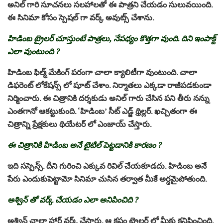
అనిల్ గారి సూచనలు సలహాలతో ఈ పాత్రని చేయడం సులువయింది.
ఈ సినిమా కోసం స్పెషల్ గా వర్క్ అవుట్స్ చేశాను.
హిడింబ ట్రైలర్ చూస్తుంటే పాత్రలు, నేపధ్యం కొత్తగా వుంది. దిని ఇంపాక్ట్
ఎలా వుంటుంది ?
హిడింబ ఫిల్మ్ మేకింగ్ పరంగా చాలా క్యాలిటీగా వుంటుంది. చాలా
డిఫరెంట్ లోకేషన్స్ లో షూట్ చేశాం. నిర్మాతలు ఎక్కడా రాజీపడకుండా
నిర్మించారు. ఈ చిత్రానికి దర్శకుడు అనిల్ గారు చేసిన పని తీరు నన్ను
ఎంతగానో ఆకట్టుకుంది. ‘హిడింబ’ సీట్ ఎడ్జ్ థ్రిల్లర్. ఖచ్చితంగా ఈ
చిత్రాన్ని ప్రేక్షకులు థియేటర్ లో ఎంజాయ్ చేస్తారు.
ఈ చిత్రానికి హిడింబ అనే టైటిల్ పెట్టడానికి కారణం ?
ఇది సస్పెన్స్. దీని గురించి ఎక్కువ రివిల్ చేయకూడదు. హిడింబ అనే
పేరు ఎందుకుపెట్టామో సినిమా చుసిన తర్వాత మీకే అర్ధమైపోతుంది.
అశ్విన్ తో వర్క్ చేయడం ఎలా అనిపించిది ?
అశ్విన్ చాలా హార్డ్ వర్క్ చేస్తారు. ఆ కష్టం ట్రైలర్ లో మీకు కనిపించింది.