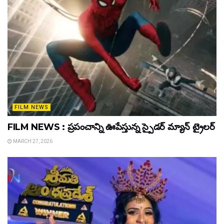
FILM NEWS
FILM NEWS : ప్రపంచాన్ని ఊపేస్తున్న స్పైడర్ మ్యాన్ ట్రైలర్
MARCH 27, 2026