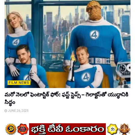
FILM NEWS
మరో నెలలో ఫెంటాస్టిక్ ఫోర్: ఫస్ట్ స్టెప్స్ – గెలాక్టస్‌తో యుద్ధానికి
సిద్ధం
JUNE 26, 2025