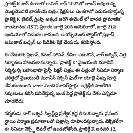
ప్రాజెక్ట్ K శాన్ డియాగో కామిక్-కాన్ 2023లో లాంచ్ అవుతున్న
మొట్టమొదటి భారతీయ చిత్రం. ప్రేక్షకులు ఎంతగానో ఎదురుచూస్తున్న
ప్రాజెక్ట్ K టైటిల్, గ్లింప్స్ అక్కడ జరిగే ఈవెంట్ లో భారత ప్రామాణిక
కాలమానం( (IST) ప్రకారం జూలై 20న అమెరికాలో, జూలై 21న
ఇండియాలో విడుదల కానుంది. అనౌన్స్‌మెంట్ పోస్టర్‌లో ప్రభాస్,
అమితాబ్ బచ్చన్‌ లు పిడికిలి షేక్ చేయడం కనిపిస్తోంది.
ఈ వేడుకకు ప్రభాస్, కమల్ హాసన్, దీపికా పదుకొనే, నాగ్ అశ్విన్, చిత్ర
నిర్మాతలు హాజరుకానున్నారు. ‘ప్రాజెక్ట్ K’ వైజయంతీ మూవీస్
నిర్మిస్తున్న బహుభాషా సైన్స్ ఫిక్షన్ చిత్రం. ఈ చిత్రంతో సినిమా నిర్మాణ
చరిత్రలో వైజయంతీ మూవీస్ సక్సెస్ ఫుల్ గా యాభై ఏళ్ళు పూర్తి
చేసుకుంటుంది. చాలా మంది సూపర్‌స్టార్లు, అగ్రశ్రేణి సాంకేతిక
నిపుణులు కలిసి పనిచేస్తున్న ఇంత పెద్ద ప్రాజెక్ట్‌ ను దేశం ఎన్నడూ
చూడలేదు.
దర్శకుడు నాగ్ అశ్విన్ స్క్రిప్ట్‌పై ప్రత్యేక శ్రద్ధ తీసుకున్నారు. ప్రపంచ
స్థాయి నిర్మాణ ప్రమాణాలతో చిత్రాన్ని రూపొందిస్తున్నారు. టెక్నికల్‌గా
ఈ సినిమా నెక్స్ట్ లెవల్ లో ఉండబోతోంది. ప్రాజెక్ట్ K జనవరి 12,