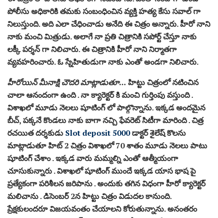
పోలీసు అధికారికి తమకు సంబంధించిన వ్యక్తి హత్య కేసు సవాల్ గా
నిలుస్తుంది. అది ఎలా చేధించాడు అనేది ఈ చిత్రం అన్నారు. హీరో నాని
నాకు మంచి మిత్రుడు. అలాగే నా ప్రతి చిత్రానికి సపోర్ట్ చేస్తూ నాకు
లక్కీ పర్శన్ గా నిలిచారు. ఈ చిత్రానికి హీరో నాని నిర్మాతగా
వ్యవహరించారు. ఓ స్నేహితుడుగా నాకు ఎంతో అండగా నిలిచారు.
హీరోయిన్ మీనాక్షి చౌదరి మాట్లాడుతూ…
హిట్టు చిత్రంలో నటించిన
చాలా ఆనందంగా ఉంది . నా క్యారెక్టర్ కి మంచి గుర్తింపు వస్తుంది .
విశాఖలో మూడు నెలలు షూటింగ్ లో పాల్గొన్నాను. ఇక్కడ అందమైన
బీచ్, పక్కనే కొండలు నాకు బాగా నచ్చి ఫేవరెట్ సిటీగా మారింది . చిత్ర
రచయిత దర్శకుడు
Slot deposit 5000
డాక్టర్ శైలేష్ కొలను
మాట్లాడుతూ హిట్ 2 చిత్రం విశాఖలో 70 శాతం మూడు నెలలు పాటు
షూటింగ్ చేశాం . ఇక్కడ వారు మమ్మల్ని ఎంతో ఆత్మీయంగా
చూసుకున్నారు . విశాఖలో షూటింగ్ ముందే ఇక్కడ యాస భాష పై
ప్రత్యేకంగా పరిశీలన జరిపాను . అందుకు తగిన విధంగా హీరో క్యారెక్టర్
మలిచాను . డిసెంబర్ 2న హిట్టు చిత్రం విడుదల కానుంది.
ప్రేక్షకులందరూ విజయవంతం చేయాలని కోరుతున్నాను. అనంతరం