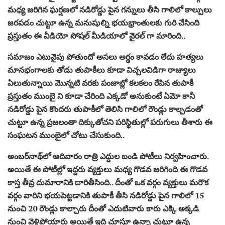
మధ్య జరిగిన ఘర్షణలో నడిరోడ్డు పైన గన్నులు తీసి గాలిలో కాల్పులు
జరపడం చుట్టూ ఉన్న మనుషుల్ని భయభ్రాంతులకు గురి చేసింది
ప్రస్తుతం ఈ వీడియో సోషల్ మీడియాలో వైరల్ గా మారింది..
సమాజం ఎటువైపు పోతుందో అసలు అర్థం కావడం లేదు హత్యలు
మానభంగాలకు తోడు తుపాకీలు కూడా విచ్చలవిడిగా రాజ్యాలు
ఏలుతున్నాయి మొన్నటి వరకు పంజాబ్లో కలకలం రేపిన తుపాకీ
ప్రస్తుతం ముంబై ని కూడా చేరింది ఎక్కడో అనుకుంటే ఏమో కానీ
నడిరోడ్డు పైన కొందరు తుపాకీలో తెలిసి గాలిలో రౌండ్లు కాల్చడంతో
చుట్టూ ఉన్న ప్రజలంతా దిక్కుతోచని పరిస్థితుల్లో పరుగులు తీశారు ఈ
సంఘటన ముంబైలో చోటు చేసుకుంది..
అంబర్‌నాథ్‌లో ఆదివారం రాత్రి ఎద్దుల బండి పోటీలు నిర్వహించారు.
అయితే ఈ పోటీల్లో ఇద్దరు వ్యక్తులు మధ్య గొడవ జరిగింది ఈ గొడవ
కాస్త తీవ్ర దుమారానికి దారితీసింది.. దీంతో ఒక వర్గం వ్యక్తులు మరొక
వర్గం వారిని భయపెట్టడానికి తుపాకీ తీసి నడిరోడ్డు పైన గాలిలో 15
నుంచి 20 రౌండ్లు కాల్చారు దీంతో ఎదుటివారు కారు ఎక్కి అక్కడి
నుంచి వెళ్లిపోయారు అయితే ఇది చూస్తూ ఉన్నా చుట్టూ ఉన్న