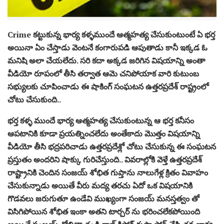
Crime కట్టుకున్న భార్య కళ్ళముందే ఆత్మహత్య చేసుకుంటుంటే ఏ భర్త
అయినా ఏం చేస్తాడు వెంటనే కంగారుపడి ఆపుతాడు కానీ ఇక్కడ ఓ
మనిషి అలా చేయలేదు. సరి కదా అక్కడ జరిగిన విషయాన్ని అంతా
వీడియో రూపంలో తీసి తర్వాత ఆమె చనిపోయాక వారి కుటుంబ
సభ్యులకు చూపించాడు ఈ షాకింగ్ సంఘటన ఉత్తరప్రదేశ్ రాష్ట్రంలో
చోటు చేసుకుంది..
భర్త కళ్ళ ముందే భార్య ఆత్మహత్య చేసుకుంటున్న ఆ భర్త కనీసం
ఆపటానికి కూడా ప్రయత్నించలేదు అంతేకాదు మొత్తం విషయాన్ని
వీడియో తీసి భద్రపరిచాడు ఉత్తరప్రదేశ్లో చోటు చేసుకున్న ఈ సంఘటన
ప్రస్తుతం అందరిని షాక్కు గురిచేస్తుంది.. వివరాల్లోకి వెళ్తే ఉత్తరప్రదేశ్
రాష్ట్రానికి చెందిన సంజయ్ శోభిత గుప్తాను నాలుగేళ్ల క్రితం వివాహం
చేసుకున్నాడు అయితే వీరు మద్య తరచు ఏదో ఒక విషయానికి
గొడవలు జరుగుతూ ఉండేవి ముఖ్యంగా సంజయ్ మనస్తత్వం తో
విసిగిపోయిన శోభిత ఇంకా అతని టార్చర్ ను భరించలేకపోయింది