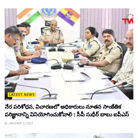
LATEST NEWS
నేర పరిశోధన, విచారణలో అధికారులు నూతన సాంకేతిక
పరిజ్ఞానాన్ని వినియోగించుకోవాలి : సీపీ సుధీర్ బాబు ఐపీఎస్
JANUARY 3, 2025