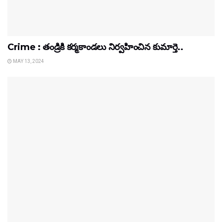
Crime : తండ్రికి కర్మకాండలు నిర్వహించిన కుమార్తె..
MAY 13, 2024