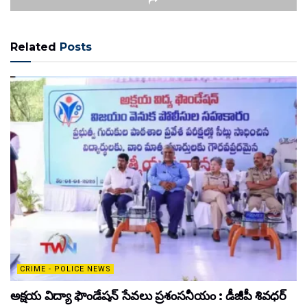
Related
Posts
CRIME - POLICE NEWS
అక్షయ విద్యా ఫౌండేషన్ సేవలు ప్రశంసనీయం : డీజీపీ శివధర్