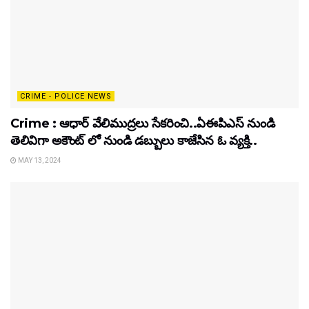
CRIME - POLICE NEWS
Crime : ఆధార్ వేలిముద్రలు సేకరించి..ఏఈపిఎస్ నుండి
తెలివిగా అకౌంట్ లో నుండి డబ్బులు కాజేసిన ఓ వ్యక్తి..
MAY 13, 2024