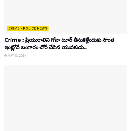
CRIME - POLICE NEWS
Crime : ప్రియురాలిని గోవా టూర్ తీసుకెళ్లేందుకు సొంత
ఇంట్లోనే బంగారం చోరీ చేసిన యువకుడు..
MAY 13, 2024