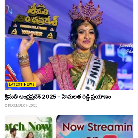
LATEST NEWS
శ్రీమతి ఆంధ్రప్రదేశ్ 2025 – హేమలత రెడ్డి ప్రయాణం
DECEMBER 14, 2025