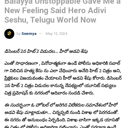
Balayya Unstoppable Gave Me a
New Feeling Said Hero Adivi
Seshu, Telugu World Now
by
Sowmya
May 13, 2024
డిసెంబర్ 2న హిట్ 2 విడుదల… హీరో అడవి శేషు
ఎంతో సాధారణంగా , వినోదాత్మకంగా ఉండే పోలీసు అధికారికి సవాల్
గా నిలిచిన హత్య కేసు ను ఎలా చేధించారు అనేది హిట్ 2 చిత్రం అని,
ప్రేక్షకులు విజయవంతం చేయాలని హీరో అడవి శేషు కోరారు. డిసెంబర్
2న హిట్ 2 చిత్రం విడుదల కానున్న నేపథ్యంలో యూనిట్ సభ్యులు
చిత్ర ప్రమోషన్ కు నగరంలో ఆదివారం సందడి చేశారు.
ఈ సందర్భంగా ఓ హోటల్ లో జరిగిన విలేకరుల సమావేశంలో హీరో
అడవి శేషు మాట్లాడుతూ…
చిన్నప్పటి నుండి విశాఖ లో పెరగడంతో.
ఈ నగరం తో అనుబంధం ఏర్పడింది. విశాఖ వాసిగా ఇక్కడ యాసతో
ఈ చిత్రం లో పోలీసు అధికారిగా నటించాను. ఎంతో సరదాగా ఉండే