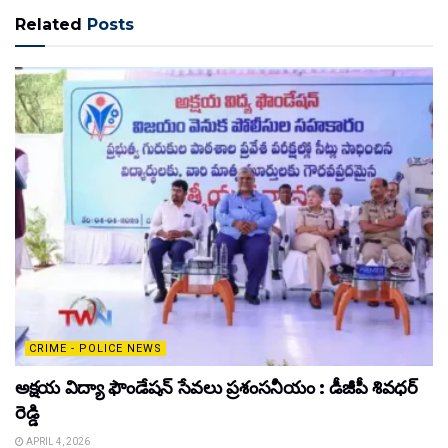
Related
Posts
CRIME - POLICE NEWS
అక్షయ విద్యా ఫౌండేషన్ సేవలు ప్రశంసనీయం : డీజీపీ శివధర్
రెడ్డి
APRIL 4, 2026