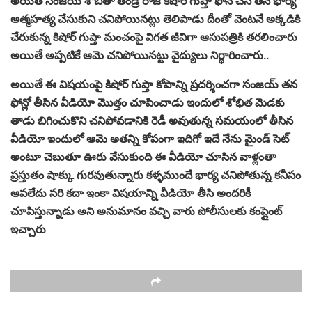
అయితే సంజయ్ శోబితా తండ్రి రాజ్ కిషోర్ గుప్తా ఫోన్‌ చేసి తన భార్య
ఆత్మహత్య చేసుకుని చనిపోయినట్లు తెలిపాడు దీంతో వెంటనే అక్కడికి
చేరుకున్న కిషోర్ గుప్తా మంచంపై విగత జీవిగా ఆసుపత్రికి తరలించారు
అయితే అప్పటికే ఆమె చనిపోయినట్టు వైద్యులు నిర్ధారించారు..
అయితే ఈ విషయంపై కిషోర్ గుప్తా కోపాన్ని ప్రదర్శించగా సంజయ్ తన
ఫోన్లో తీసిన వీడియో మొత్తం చూపించాడు ఇందులో శోభిత మెడకు
తాడు బిగించుకొని చనిపోవడానికి రెడీ అవుతున్న సమయంలో తీసిన
వీడియో ఇందులో ఆమె అతన్ని కోపంగా ఇదిగో ఇదే నేను మైండ్ సెట్
అంటూ చెబుతూ ఊరు వేసుకుంది ఈ వీడియో చూసిన వాళ్లంతా
ప్రస్తుతం షాక్కు గురవుతున్నారు కళ్ళముందే భార్య చనిపోతున్న కనీసం
ఆపలేదు సరి కదా ఇంకా విషయాన్ని వీడియో తీసి అందరికీ
చూపిస్తున్నాడు అని అనుమానం వచ్చి వారు పోలీసులకు కంప్లైంట్
ఇచ్చారు