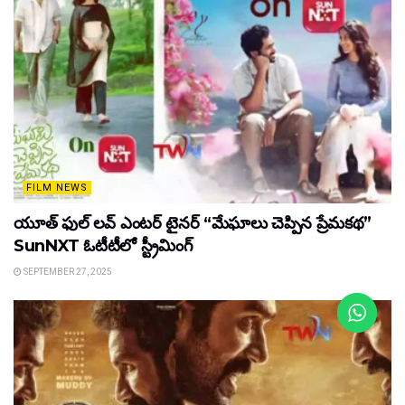
FILM NEWS
యూత్ ఫుల్ లవ్ ఎంటర్ టైనర్ “మేఘాలు చెప్పిన ప్రేమకథ”
SunNXT ఓటీటీలో స్ట్రీమింగ్
SEPTEMBER 27, 2025