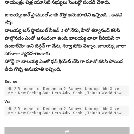
సాయంత్రం చిత్ర యూనిట్ సభ్యులు సెంటర్లో సందడి చేశారు.
బాలయ్య అన్ స్టాపబుల్ నాకు కొత్త అనుభూతిని ఇచ్చింది… అడవి
శేషు.
బాలయ్య అన్ స్టాపబుల్ సీజన్ 2 లో నేను, హీరో శర్వానంద్ కలిసి
పాల్గొనడం ఎంతో ఆనందంగా ఉంది. బాలయ్య చాలా సీరియస్ గా
ఉంటారేమో అని టెన్షన్ గా నేను, శర్వా షోకు వెళ్ళాం. బాలయ్య చాలా
సరదాగా వ్యవహరించారు.
హోస్ట్ గా బాలయ్య ఎంతో ఫన్ క్రియేట్ చేసి గా మాతో కలిసి పోయిన
తీరు గొప్ప అనుభూతి ఇచ్చింది.
Source:
Hit 2 Releases on December 2. Balayya Unstoppable Gave
Me a New Feeling Said Hero Adivi Seshu, Telugu World Now
Via:
Hit 2 Releases on December 2. Balayya Unstoppable Gave
Me a New Feeling Said Hero Adivi Seshu, Telugu World Now