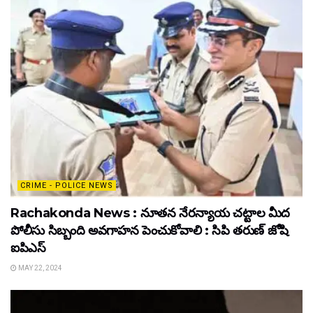
CRIME - POLICE NEWS
Rachakonda News : నూతన నేరన్యాయ చట్టాల మీద
పోలీసు సిబ్బంది అవగాహన పెంచుకోవాలి : సిపి తరుణ్ జోషి
ఐపిఎస్
MAY 22, 2024