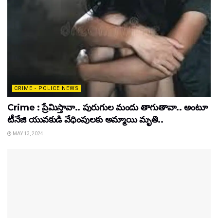
CRIME - POLICE NEWS
Crime : ప్రేమిస్తావా.. పురుగుల మందు తాగుతావా.. అంటూ
టీనేజి యువకుడి వేధింపులకు అమ్మాయి మృతి..
MAY 13, 2024