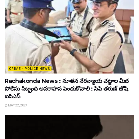
CRIME - POLICE NEWS
Rachakonda News : నూతన నేరన్యాయ చట్టాల మీద
పోలీసు సిబ్బంది అవగాహన పెంచుకోవాలి : సిపి తరుణ్ జోషి
ఐపిఎస్
MAY 22, 2024