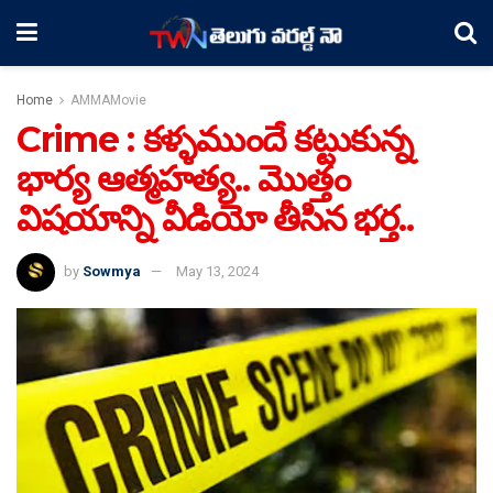
Home
AMMAMovie
Crime : కళ్ళముందే కట్టుకున్న
భార్య ఆత్మహత్య.. మొత్తం
విషయాన్ని వీడియో తీసిన భర్త..
by
Sowmya
May 13, 2024