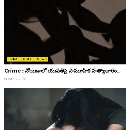
CRIME - POLICE NEWS
Crime : నోయిడాలో యువతిపై సామూహిక హత్యాచారం..
MAY 13, 2024