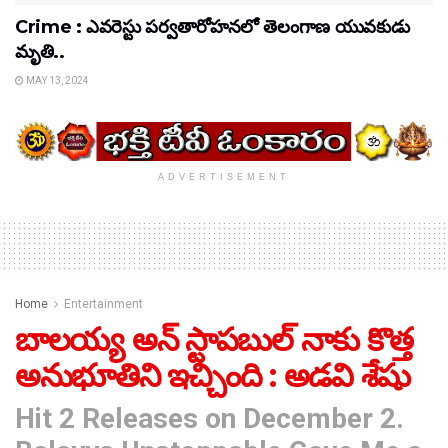
Crime : ఎవరెస్టు పర్వతారోహనలో తెలంగాణ యువకుడు
మృతి..
MAY 13, 2024
ADVERTISEMENT
Home
Entertainment
బాలయ్య అన్ స్టాపబుల్ నాకు కొత్త
అనుభూతిని ఇచ్చింది : అడవి శేషు
Hit 2 Releases on December 2.