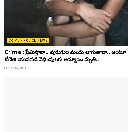
CRIME - POLICE NEWS
Crime : ప్రేమిస్తావా.. పురుగుల మందు తాగుతావా.. అంటూ
టీనేజి యువకుడి వేధింపులకు అమ్మాయి మృతి..
MAY 13, 2024