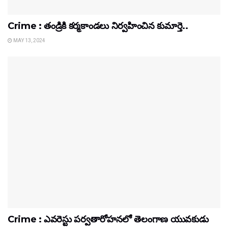
Crime : తండ్రికి కర్మకాండలు నిర్వహించిన కుమార్తె..
MAY 13, 2024
Crime : ఎవరెస్టు పర్వతారోహనలో తెలంగాణ యువకుడు