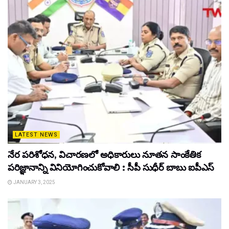
LATEST NEWS
నేర పరిశోధన, విచారణలో అధికారులు నూతన సాంకేతిక
పరిజ్ఞానాన్ని వినియోగించుకోవాలి : సీపీ సుధీర్ బాబు ఐపీఎస్
JANUARY 3, 2025