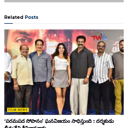
Related
Posts
FILM NEWS
‘పరమపద సోపానం’ ఘనవిజయం సాధిస్తుంది : దర్శకుడు