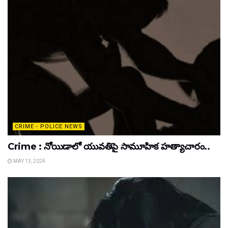
CRIME - POLICE NEWS
Crime : నోయిడాలో యువతిపై సామూహిక హత్యాచారం..
MAY 13, 2024