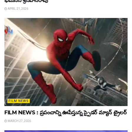
భీమనేని శ్రీనివాసరావు
APRIL 21, 2026
FILM NEWS
FILM NEWS : ప్రపంచాన్ని ఊపేస్తున్న స్పైడర్ మ్యాన్ ట్రైలర్
MARCH 27, 2026