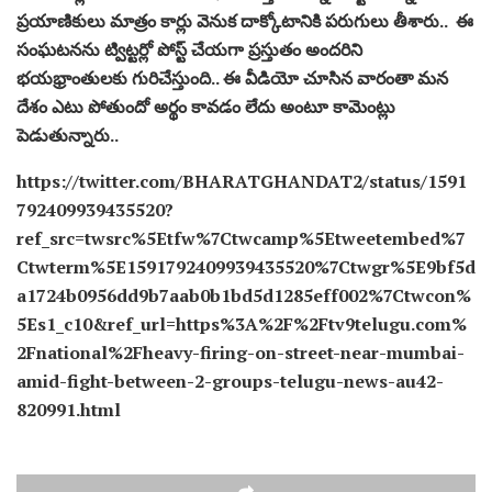
ప్రయాణికులు మాత్రం కార్లు వెనుక దాక్కోటానికి పరుగులు తీశారు.. ఈ
సంఘటనను ట్విట్టర్లో పోస్ట్ చేయగా ప్రస్తుతం అందరిని
భయభ్రాంతులకు గురిచేస్తుంది.. ఈ వీడియో చూసిన వారంతా మన
దేశం ఎటు పోతుందో అర్థం కావడం లేదు అంటూ కామెంట్లు
పెడుతున్నారు..
https://twitter.com/BHARATGHANDAT2/status/1591
792409939435520?
ref_src=twsrc%5Etfw%7Ctwcamp%5Etweetembed%7
Ctwterm%5E1591792409939435520%7Ctwgr%5E9bf5d
a1724b0956dd9b7aab0b1bd5d1285eff002%7Ctwcon%
5Es1_c10&ref_url=https%3A%2F%2Ftv9telugu.com%
2Fnational%2Fheavy-firing-on-street-near-mumbai-
amid-fight-between-2-groups-telugu-news-au42-
820991.html