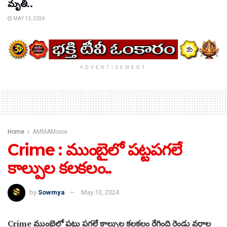
మృతి..
MAY 13, 2024
ADVERTISEMENT
Home
AMMAMovie
Crime : ముంబైలో పట్టపగలే
కాల్పుల కలకలం..
by
Sowmya
May 13, 2024
Crime ముంబైలో పట్టు పగలే కాల్పుల కలకలం రేగింది రెండు వర్గాల