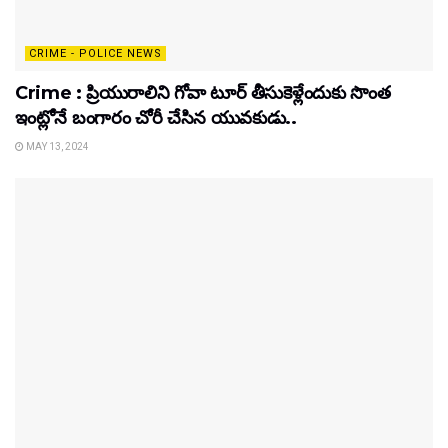
CRIME - POLICE NEWS
Crime : ప్రియురాలిని గోవా టూర్ తీసుకెళ్లేందుకు సొంత
ఇంట్లోనే బంగారం చోరీ చేసిన యువకుడు..
MAY 13, 2024