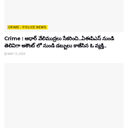
CRIME - POLICE NEWS
Crime : ఆధార్ వేలిముద్రలు సేకరించి..ఏఈపిఎస్ నుండి
తెలివిగా అకౌంట్ లో నుండి డబ్బులు కాజేసిన ఓ వ్యక్తి..
MAY 13, 2024