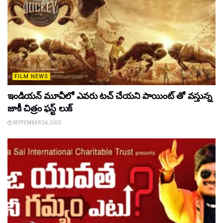
FILM NEWS
ఇండియన్ మూవీలో ఎవరు టచ్ చేయని పాయింట్ తో వస్తున్న
జాకీ చిత్రం ఫస్ట్ లుక్
SEPTEMBER 26, 2025