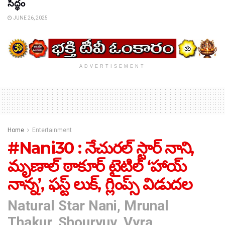
సిద్ధం
JUNE 26, 2025
ADVERTISEMENT
Home
Entertainment
#Nani30 : నేచురల్ స్టార్ నాని,
మృణాల్ ఠాకూర్ టైటిల్ ‘హాయ్
నాన్న’, ఫస్ట్ లుక్, గ్లింప్స్ విడుదల
Natural Star Nani, Mrunal
Thakur, Shouryuv, Vyra