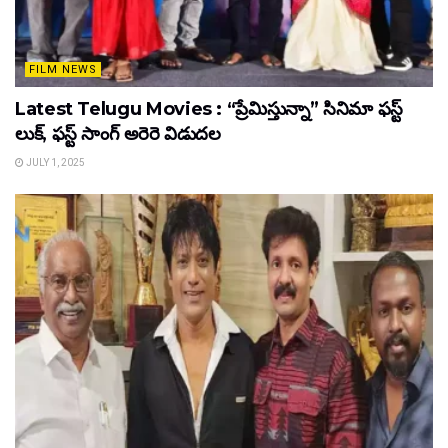
FILM NEWS
Latest Telugu Movies : “ప్రేమిస్తున్నా” సినిమా ఫస్ట్
లుక్, ఫస్ట్ సాంగ్ అరెరె విడుదల
JULY 1, 2025