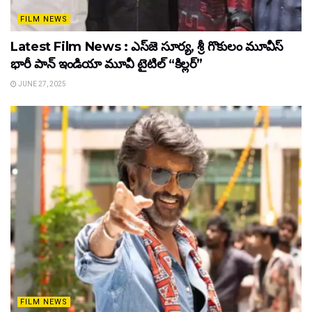
FILM NEWS
Latest Film News : ఎస్‌జె సూర్య, శ్రీ గొకులం మూవీస్‌
భారీ పాన్‌ ఇండియా మూవీ టైటిల్ “కిల్లర్”
JUNE 27, 2025
FILM NEWS