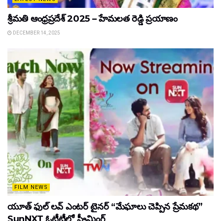
శ్రీమతి ఆంధ్రప్రదేశ్ 2025 – హేమలత రెడ్డి ప్రయాణం
DECEMBER 14, 2025
FILM NEWS
యూత్ ఫుల్ లవ్ ఎంటర్ టైనర్ “మేఘాలు చెప్పిన ప్రేమకథ”
SunNXT ఓటీటీలో స్ట్రీమింగ్