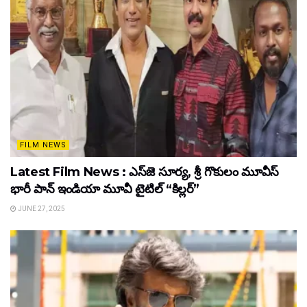
FILM NEWS
Latest Film News : ఎస్‌జె సూర్య, శ్రీ గొకులం మూవీస్‌
భారీ పాన్‌ ఇండియా మూవీ టైటిల్ “కిల్లర్”
JUNE 27, 2025