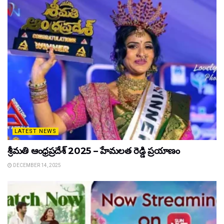
LATEST NEWS
శ్రీమతి ఆంధ్రప్రదేశ్ 2025 – హేమలత రెడ్డి ప్రయాణం
DECEMBER 14, 2025