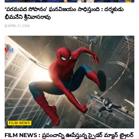
‘పరమపద సోపానం’ ఘనవిజయం సాధిస్తుంది : దర్శకుడు
భీమనేని శ్రీనివాసరావు
APRIL 21, 2026
FILM NEWS
FILM NEWS : ప్రపంచాన్ని ఊపేస్తున్న స్పైడర్ మ్యాన్ ట్రైలర్