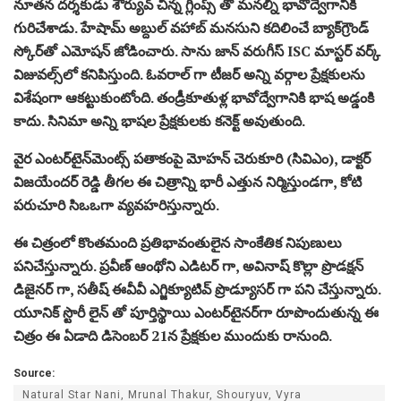
నూతన దర్శకుడు శౌర్యువ్ చిన్న గ్లింప్స్ తో మనల్ని భావోద్వేగానికి
గురిచేశాడు. హేషామ్ అబ్దుల్ వహాబ్ మనసుని కదిలించే బ్యాక్‌గ్రౌండ్
స్కోర్‌తో ఎమోషన్‌ జోడించారు. సాను జాన్ వరుగీస్ ISC మాస్టర్ వర్క్
విజువల్స్‌లో కనిపిస్తుంది. ఓవరాల్ గా టీజర్ అన్ని వర్గాల ప్రేక్షకులను
విశేషంగా ఆకట్టుకుంటోంది. తండ్రీకూతుళ్ల భావోద్వేగానికి భాష అడ్డంకి
కాదు. సినిమా అన్ని భాషల ప్రేక్షకులకు కనెక్ట్‌ అవుతుంది.
వైర ఎంటర్‌టైన్‌మెంట్స్ పతాకంపై మోహన్ చెరుకూరి (సివిఎం), డాక్టర్
విజయేందర్ రెడ్డి తీగల ఈ చిత్రాన్ని భారీ ఎత్తున నిర్మిస్తుండగా, కోటి
పరుచూరి సిఒఒగా వ్యవహరిస్తున్నారు.
ఈ చిత్రంలో కొంతమంది ప్రతిభావంతులైన సాంకేతిక నిపుణులు
పనిచేస్తున్నారు. ప్రవీణ్ ఆంథోని ఎడిటర్ గా, అవినాష్ కొల్లా ప్రొడక్షన్
డిజైనర్ గా, సతీష్ ఈవీవీ ఎగ్జిక్యూటివ్ ప్రొడ్యూసర్ గా పని చేస్తున్నారు.
యూనిక్ స్టొరీ లైన్ తో పూర్తిస్థాయి ఎంటర్‌టైనర్‌గా రూపొందుతున్న ఈ
చిత్రం ఈ ఏడాది డిసెంబర్ 21న ప్రేక్షకుల ముందుకు రానుంది.
Source:
Natural Star Nani, Mrunal Thakur, Shouryuv, Vyra