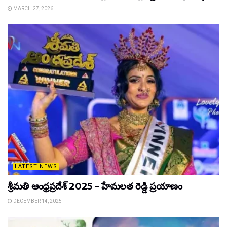
MARCH 27, 2026
LATEST NEWS
శ్రీమతి ఆంధ్రప్రదేశ్ 2025 – హేమలత రెడ్డి ప్రయాణం
DECEMBER 14, 2025