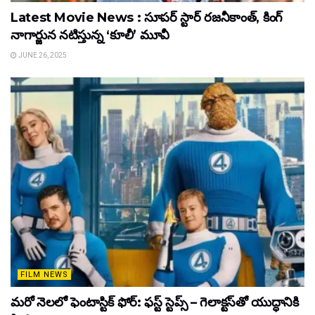
Latest Movie News : సూపర్ స్టార్ రజనీకాంత్, కింగ్
నాగార్జున నటిస్తున్న ‘కూలీ’ మూవీ
JUNE 26, 2025
FILM NEWS
మరో నెలలో ఫెంటాస్టిక్ ఫోర్: ఫస్ట్ స్టెప్స్ – గెలాక్టస్‌తో యుద్ధానికి