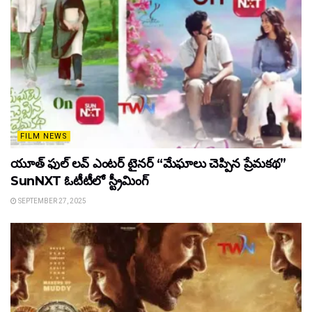
FILM NEWS
యూత్ ఫుల్ లవ్ ఎంటర్ టైనర్ “మేఘాలు చెప్పిన ప్రేమకథ”
SunNXT ఓటీటీలో స్ట్రీమింగ్
SEPTEMBER 27, 2025