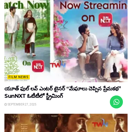
FILM NEWS
యూత్ ఫుల్ లవ్ ఎంటర్ టైనర్ “మేఘాలు చెప్పిన ప్రేమకథ”
SunNXT ఓటీటీలో స్ట్రీమింగ్
SEPTEMBER 27, 2025