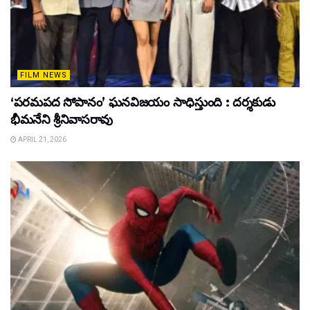
FILM NEWS
‘పరమపద సోపానం’ ఘనవిజయం సాధిస్తుంది : దర్శకుడు
భీమనేని శ్రీనివాసరావు
APRIL 21, 2026