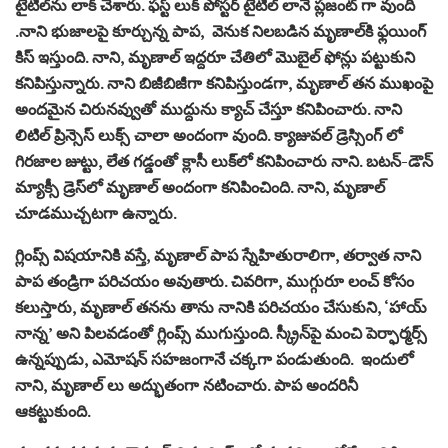
టైటిల్‌ను లాక్ చేశారు. ఫస్ట్‌ లుక్ పోస్టర్ టైటిల్ లానే ప్లజంట్ గా వుంది
.నాని భుజాలపై కూర్చున్న పాప, వెనుక నిలబడిన మృణాల్‌కి ఫ్లయింగ్
కిస్ ఇస్తుంది. నాని, మృణాల్ ఇద్దరూ చేతిలో మొబైల్ ఫోన్లు పట్టుకుని
కనిపిస్తున్నారు. నాని బిజీబిజీగా కనిపిస్తుండగా, మృణాల్ తన ముఖంపై
అందమైన చిరునవ్వుతో ముద్దును క్యాచ్ చేస్తూ కనిపించారు. నాని
లిటిల్ ప్రిన్సెస్ లుక్స్ చాలా అందంగా వుంది. క్యాజువల్ డ్రెస్సింగ్ లో
గిరజాల జుట్టు, లేత గడ్డంతో క్లాసీ లుక్‌లో కనిపించారు నాని. బటన్-డౌన్
మ్యాక్సీ డ్రెస్‌లో మృణాల్ అందంగా కనిపించింది. నాని, మృణాల్
చూడముచ్చటగా ఉన్నారు.
గ్లింప్స్ విషయానికి వస్తే, మృణాల్ పాప స్నేహితురాలిగా, తర్వాత నాని
పాప తండ్రిగా పరిచయం అవుతారు. చివరిగా, ముగ్గురూ లంచ్ కోసం
కలుస్తారు, మృణాల్ తనను తాను నానికి పరిచయం చేసుకుని, ‘హాయ్
నాన్న’ అని పిలవడంతో గ్లింప్స్ ముగుస్తుంది. స్క్రీన్‌పై మంచి పెర్ఫార్మర్స్
ఉన్నప్పుడు, ఎమోషన్ సహజంగానే చక్కగా పండుతుంది. ఇందులో
నాని, మృణాల్‌ లు అద్భుతంగా నటించారు. పాప అందరినీ
ఆకట్టుకుంది.