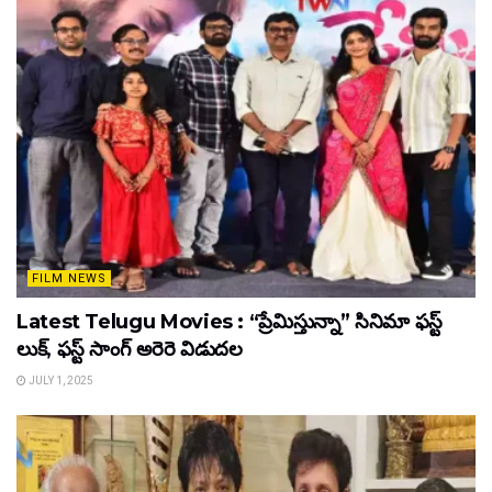
FILM NEWS
Latest Telugu Movies : “ప్రేమిస్తున్నా” సినిమా ఫస్ట్
లుక్, ఫస్ట్ సాంగ్ అరెరె విడుదల
JULY 1, 2025