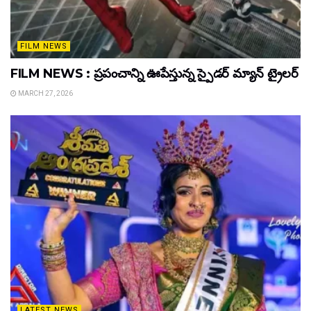
FILM NEWS
FILM NEWS : ప్రపంచాన్ని ఊపేస్తున్న స్పైడర్ మ్యాన్ ట్రైలర్
MARCH 27, 2026
LATEST NEWS