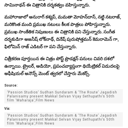
సామినాథన్‌ ఈ చిత్రానికి దర్శకత్వం వహిస్తున్నారు.
మహారాజాలో అనురాగ్ కశ్యప్, మమతా మోహన్‌దాస్, నట్టి నటరాజ్,
మరికొంత మంది ప్రముఖ నటులు కీలక పాత్రలు పోహిస్తున్నారు.
ప్రముఖ సాంకేతిక నిపుణులు ఈ చిత్రానికి పని చేస్తున్నారు. సంగీత
దర్శకుడిగా అజనీష్ లోక్‌నాథ్, దినేష్ పురుషోత్తమన్ కెమరామెన్ గా,
ఫిలోమిన్ రాజ్ ఎడిటర్ గా పని చేస్తున్నారు.
చిత్రీకరణ పూర్తయిన ఈ చిత్రం పోస్ట్ ప్రొడక్షన్ పనులు చివరి దశలో
ఉన్నాయి. ట్రైలర్, ఆడియో, ప్రపంచవ్యాప్తంగా థియేట్రికల్ విడుదలపై
అఫీషియల్ అనౌన్స్ మెంట్ త్వరలో చేస్తారు మేకర్స్.
Source:
’Passion Studios’ Sudhan Sundaram & ‘The Route’ Jagadish
Palanisamy present Makkal Selvan Vijay Sethupathi’s 50th
film ‘Maharaja’,Film News
Via:
’Passion Studios’ Sudhan Sundaram & ‘The Route’ Jagadish
Palanisamy present Makkal Selvan Vijay Sethupathi’s 50th
film ‘Maharaja’,Film News