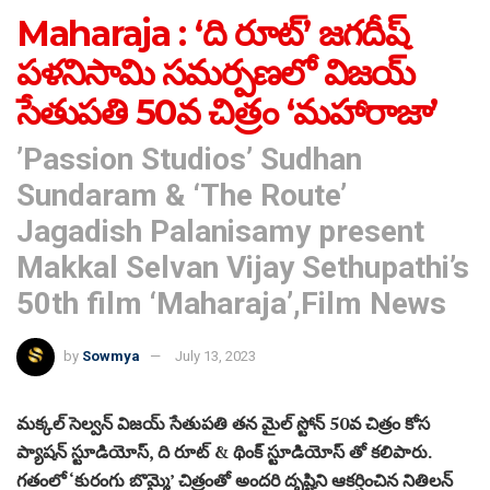
Maharaja : ‘ది రూట్’ జగదీష్
పళనిసామి సమర్పణలో విజయ్
సేతుపతి 50వ చిత్రం ‘మహారాజా’
’Passion Studios’ Sudhan
Sundaram & ‘The Route’
Jagadish Palanisamy present
Makkal Selvan Vijay Sethupathi’s
50th film ‘Maharaja’,Film News
by
Sowmya
July 13, 2023
మక్కల్ సెల్వన్ విజయ్ సేతుపతి తన మైల్ స్టోన్ 50వ చిత్రం కోస
ప్యాషన్ స్టూడియోస్, ది రూట్ & థింక్ స్టూడియోస్ తో కలిపారు.
గతంలో ‘కురంగు బొమ్మై’ చిత్రంతో అందరి దృష్టిని ఆకర్షించిన నితిలన్