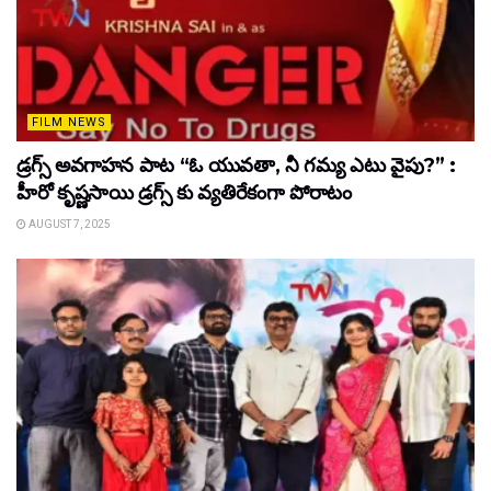
FILM NEWS
డ్రగ్స్ అవగాహన పాట “ఓ యువతా, నీ గమ్య ఎటు వైపు?” :
హీరో కృష్ణసాయి డ్రగ్స్ కు వ్యతిరేకంగా పోరాటం
AUGUST 7, 2025