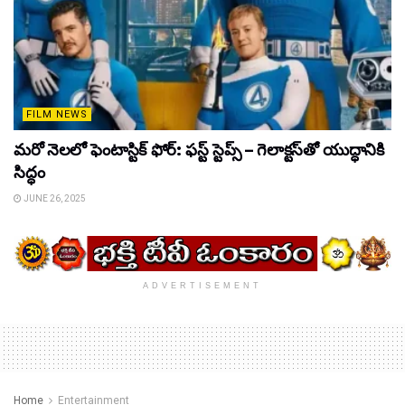
FILM NEWS
మరో నెలలో ఫెంటాస్టిక్ ఫోర్: ఫస్ట్ స్టెప్స్ – గెలాక్టస్‌తో యుద్ధానికి
సిద్ధం
JUNE 26, 2025
ADVERTISEMENT
Home
Entertainment