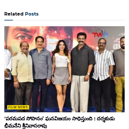
Related
Posts
FILM NEWS
‘పరమపద సోపానం’ ఘనవిజయం సాధిస్తుంది : దర్శకుడు
భీమనేని శ్రీనివాసరావు