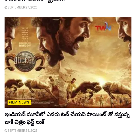
SEPTEMBER 27, 2025
FILM NEWS
ఇండియన్ మూవీలో ఎవరు టచ్ చేయని పాయింట్ తో వస్తున్న
జాకీ చిత్రం ఫస్ట్ లుక్
SEPTEMBER 26, 2025