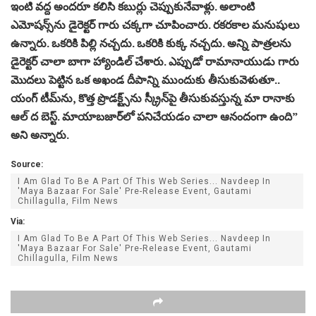
ఇంటి వద్ద అందరూ కలిసి కబుర్లు చెప్పుకునేవాళ్లు. అలాంటి
ఎమోషన్స్‌ను డైరెక్టర్ గారు చక్కగా చూపించారు. రకరకాల మనుషులు
ఉన్నారు. ఒకరికి పిల్లి నచ్చదు. ఒకరికి కుక్క నచ్చదు. అన్ని పాత్రలను
డైరెక్టర్ చాలా బాగా హ్యాండిల్ చేశారు. ఎప్పుడో రామానాయుడు గారు
మొదలు పెట్టిన ఒక అఖండ దీపాన్ని ముందుకు తీసుకువెళుతూ..
యంగ్ టీమ్‌ను, కొత్త ప్రొడక్ట్స్‌ను స్క్రీన్‌పై తీసుకువస్తున్న మా రానాకు
ఆల్‌ ద బెస్ట్. మాయాబజార్‌లో పనిచేయడం చాలా ఆనందంగా ఉంది”
అని అన్నారు.
Source:
I Am Glad To Be A Part Of This Web Series... Navdeep In
'Maya Bazaar For Sale' Pre-Release Event, Gautami
Chillagulla, Film News
Via:
I Am Glad To Be A Part Of This Web Series... Navdeep In
'Maya Bazaar For Sale' Pre-Release Event, Gautami
Chillagulla, Film News