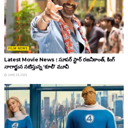
FILM NEWS
Latest Movie News : సూపర్ స్టార్ రజనీకాంత్, కింగ్
నాగార్జున నటిస్తున్న ‘కూలీ’ మూవీ
JUNE 26, 2025