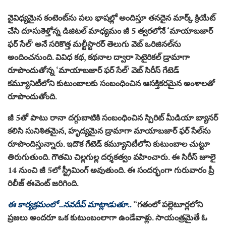
వైవిధ్య‌మైన కంటెంట్‌ను ప‌లు భాష‌ల్లో అందిస్తూ త‌నదైన మార్క్ క్రియేట్
చేసి దూసుకెళ్తోన్న డిజిటల్ మాధ్యమం జీ 5 త్వరలోనే ‘మాయాబజార్
ఫర్ సేల్’ అనే స‌రికొత్త మ‌ల్టీస్టార‌ర్ తెలుగు వెబ్ ఒరిజిన‌ల్‌ను
అందించనుంది. వివిధ కథ, కథనాల ద్వారా సెటైరికల్ డ్రామాగా
రూపొందుతోన్న ‘మాయాబజార్ ఫర్ సేల్’ వెబ్ సిరీస్ గేటెడ్
కమ్యూనిటీలోని కుటుంబాలకు సంబంధించిన ఆస‌క్తిక‌ర‌మైన అంశాల‌తో
రూపొందుతోంది.
జీ 5తో పాటు రానా ద‌గ్గుబాటికి సంబంధించిన స్పిరిట్ మీడియా బ్యాన‌ర్
క‌లిసి సునిశిత‌మైన‌, హృద్య‌మైన డ్రామాగా మాయాబ‌జార్ ఫ‌ర్ సేల్‌ను
రూపొందిస్తున్నారు. ఇదొక గేటెడ్ క‌మ్యూనిటీలోని కుటుంబాల చుట్టూ
తిరుగుతుంది. గౌత‌మి చిల్ల‌గుల్ల ద‌ర్శ‌క‌త్వం వ‌హించారు. ఈ సిరీస్ జూలై
14 నుంచి జీ 5లో స్ట్రీమింగ్ అవుతుంది. ఈ సంద‌ర్భంగా గురువారం ప్రీ
రిలీజ్ ఈవెంట్ జ‌రిగింది.
ఈ కార్య‌క్ర‌మంలో ..నవదీప్ మాట్లాడుతూ..
“గతంలో పల్లెటూర్లలోని
ప్రజలు అందరూ ఒక కుటుంబంలాగా ఉండేవాళ్లు. సాయంత్రమైతే ఓ