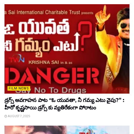
FILM NEWS
డ్రగ్స్ అవగాహన పాట “ఓ యువతా, నీ గమ్య ఎటు వైపు?” :
హీరో కృష్ణసాయి డ్రగ్స్ కు వ్యతిరేకంగా పోరాటం
AUGUST 7, 2025