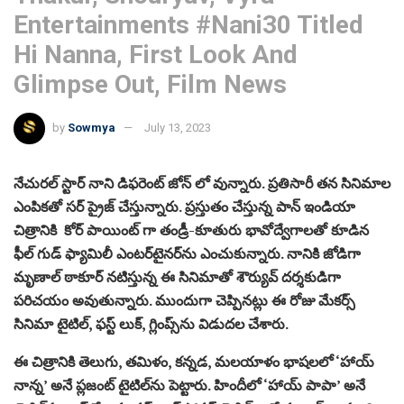
Entertainments #Nani30 Titled
Hi Nanna, First Look And
Glimpse Out, Film News
by
Sowmya
July 13, 2023
నేచురల్ స్టార్ నాని డిఫరెంట్ జోన్ లో వున్నారు. ప్రతిసారీ తన సినిమాల
ఎంపికతో సర్ ప్రైజ్ చేస్తున్నారు. ప్రస్తుతం చేస్తున్న పాన్ ఇండియా
చిత్రానికి కోర్ పాయింట్‌ గా తండ్రీ-కూతురు భావోద్వేగాలతో కూడిన
ఫీల్ గుడ్ ఫ్యామిలీ ఎంటర్‌టైనర్‌ను ఎంచుకున్నారు. నానికి జోడిగా
మృణాల్ ఠాకూర్ నటిస్తున్న ఈ సినిమాతో శౌర్యువ్ దర్శకుడిగా
పరిచయం అవుతున్నారు. ముందుగా చెప్పినట్లు ఈ రోజు మేకర్స్
సినిమా టైటిల్, ఫస్ట్ లుక్, గ్లింప్స్‌ను విడుదల చేశారు.
ఈ చిత్రానికి తెలుగు, తమిళం, కన్నడ, మలయాళం భాషలలో ‘హాయ్
నాన్న’ అనే ప్లజంట్ టైటిల్‌ను పెట్టారు. హిందీలో ‘హాయ్ పాపా’ అనే