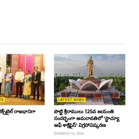
WS
LATEST NEWS
క్స్‌టైల్ రాజధానిగా
పొట్టి శ్రీరాములు 125వ జయంతి
సందర్భంగా అమరావతిలో ‘స్టాచ్యూ
ఆఫ్ శాక్రిఫైస్’ విగ్రహావిష్కరణ
MARCH 16, 2026