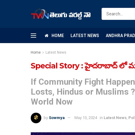
HOME
LATEST NEWS
ANDHRA PRA
Home
Latest News
Special Story : హైదరాబాద్ లో మత 
If Community Fight Happen
Losts, Hindus or Muslims 
World Now
by
Sowmya
May 13, 2024
in
Latest News
,
Pol