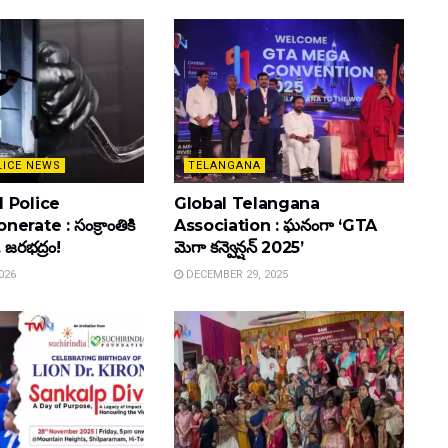
LICE NEWS
TELANGANA
 Police
Global Telangana
rate : సంక్రాంతికి
Association : ఘనంగా ‘GTA
. జరభద్రం!
మెగా కన్వెన్షన్ 2025’
026
DECEMBER 29, 2025