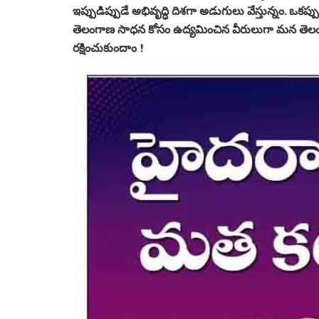
ఇప్పుడిప్పుడే అభివృద్ధి దిశగా అడుగులు వేస్తున్నం.
తెలంగాణ సాధన కోసం ఉద్యమించిన వీరులుగా మన తెలంగ
రక్షించుకుందాం !