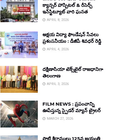
క్యాన్సర్ హాస్పిటల్ & రీసెర్చ్
ఇన్‌స్టిట్యూట్ వారి ఘనత
APRIL 8, 2026
అక్షయ విద్యా ఫౌండేషన్ సేవలు
ప్రశంసనీయం : డీజీపీ శివధర్ రెడ్డి
APRIL 4, 2026
దక్షిణాసియా టెక్స్‌టైల్ రాజధానిగా
తెలంగాణ
APRIL 3, 2026
FILM NEWS : ప్రపంచాన్ని
ఊపేస్తున్న స్పైడర్ మ్యాన్ ట్రైలర్
MARCH 27, 2026
పొట్టి శ్రీరాములు 125వ జయంతి