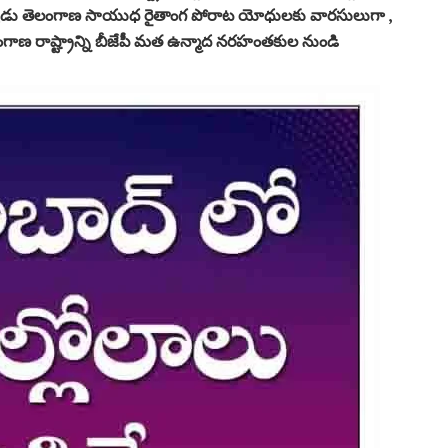
 ఒకప్పుడు తెలంగాణ సాయుధ రైతాంగ పోరాట యోధులకు వారసులుగా ,
ాణ రాష్ట్రాన్ని బీజేపీ మత ఉన్మాద నరహంతకుల నుండి