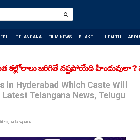
DESH
TELANGANA
FILM NEWS
BHAKTHI
HEALTH
ABOU
కల్లోలాలు జరిగితే నష్టపోయేది హిందువులా ? మ
s in Hyderabad Which Caste Will
? Latest Telangana News, Telugu
itics
,
Telangana