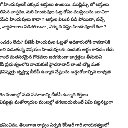
హిందువులకే ఎక్కువ ఆస్తులు ఉంటయి. ముస్లిమ్స్ లో ఆస్తులు
లిసిన వాస్తవం. మరి హిందువుల ఓట్ల కోసం ముస్లింలను బూచిగా
టపోయేది హిందువులు కాదా ? ఆస్తుల విలువ పడి పోయినా, వచ్చే
, వ్యాపారాలు పడిపోయినా , ఎక్కువ నష్టం హిందువులకే కదా ?
డం లేదు? బీజేపీ హిందువుల ఓట్లతో అధికారంలోకి రావడానికి
ు బలి పెడుతున్న విషయం హిందువులకు ఎందుకు అర్ధం కావడం లేదు
ో ఎలాంటి మతపరమైన గొడవలు జరగకుండా జాగ్రత్తలు తీసుకుని
బీజేపీ ప్రభుత్వంలోని నాయకులే హైదరాబాద్ లాంటి చోట్ల మత
భవిష్యత్తు దృష్ట్యా బీజేపీ ఉన్మాద చేష్టలను అడ్డుకోవాల్సిన బాధ్యత
ం మంటల్లో మన సమాజాన్ని బీజేపీ ఉన్మాద శక్తులు
ిష్యత్తు మతోన్మాదుల మంటల్లో తగలబడుతుంటే ఏమీ పట్టనట్లుగా
ించినం. తెలంగాణ రాష్ట్రం ఏర్పడి కేసీఆర్ గారి నాయకత్వంలో