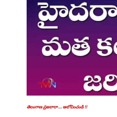
తెలంగాణ ప్రజలారా … ఆలోచించండి !!