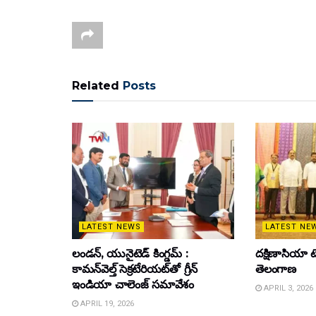
Related
Posts
LATEST NEWS
LATEST NE
లండన్, యునైటెడ్ కింగ్డమ్ :
దక్షిణాసియా టె
కామన్‌వెల్త్ సెక్రటేరియట్‌తో గ్రీన్
తెలంగాణ
ఇండియా చాలెంజ్ సమావేశం
APRIL 3, 2026
APRIL 19, 2026