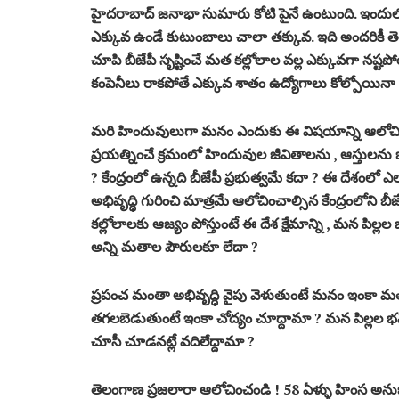
హైదరాబాద్ జనాభా సుమారు కోటి పైనే ఉంటుంది. ఇందులో 
ఎక్కువ ఉండే కుటుంబాలు చాలా తక్కువ. ఇది అందరికీ తె
చూపి బీజేపీ సృష్టించే మత కల్లోలాల వల్ల ఎక్కువగా నష్
కంపెనీలు రాకపోతే ఎక్కువ శాతం ఉద్యోగాలు కోల్పోయినా 
మరి హిందువులుగా మనం ఎందుకు ఈ విషయాన్ని ఆలోచించ
ప్రయత్నించే క్రమంలో హిందువుల జీవితాలను , ఆస్తులన
? కేంద్రంలో ఉన్నది బీజేపీ ప్రభుత్వమే కదా ? ఈ దేశంల
అభివృద్ధి గురించి మాత్రమే ఆలోచించాల్సిన కేంద్రంలోని 
కల్లోలాలకు ఆజ్యం పోస్తుంటే ఈ దేశ క్షేమాన్ని , మన పిల్లల 
అన్ని మతాల పౌరులకూ లేదా ?
ప్రపంచ మంతా అభివృద్ధి వైపు వెళుతుంటే మనం ఇంకా మత
తగలబెడుతుంటే ఇంకా చోద్యం చూద్దామా ? మన పిల్లల భవ
చూసీ చూడనట్లే వదిలేద్దామా ?
తెలంగాణ ప్రజలారా ఆలోచించండి ! 58 ఏళ్ళు హింస అనుభవ