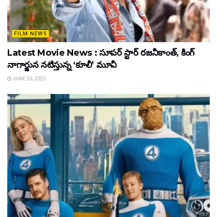
FILM NEWS
Latest Movie News : సూపర్ స్టార్ రజనీకాంత్, కింగ్
నాగార్జున నటిస్తున్న ‘కూలీ’ మూవీ
JUNE 26, 2025