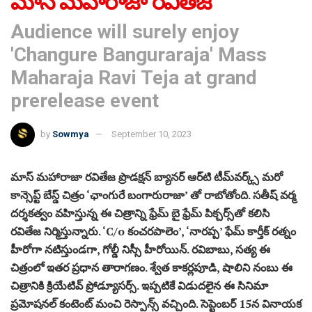
మాస్ మహారాజా రవితేజ
Audience will surely enjoy
'Changure Banguraraja' Mass
Maharaja Ravi Teja at grand
prerelease event
by
Sowmya
September 10, 2023
మాస్ మహారాజా రవితేజ ప్రొడక్షన్ బ్యానర్ ఆర్‌టి టీమ్‌వర్క్స్ మరో
కాన్సెప్ట్ బేస్డ్ చిత్రం ‘ఛాంగురే బంగారురాజా’ తో రాబోతోంది. సతీష్ వర్మ
దర్శకత్వం వహిస్తున్న ఈ చిత్రాన్ని ఫ్రేమ్ బై ఫ్రేమ్ పిక్చర్స్‌తో కలిసి
రవితేజ నిర్మిస్తున్నారు. ‘C/o కంచరపాలెం’, ‘నారప్ప’ ఫేమ్ కార్తీక్ రత్నం
హీరోగా నటిస్తుండగా, గోల్డీ నిస్సీ హీరోయిన్. రవిబాబు, సత్య ఈ
చిత్రంలో ఇతర ప్రధాన తారాగణం. శ్వేత కాకర్లపూడి, షాలిని నంబు ఈ
చిత్రానికి క్రియేటివ్ ప్రోడ్యూసర్స్. ఇప్పటికే విడుదలైన ఈ సినిమా
ప్రమోషనల్ కంటెంట్ మంచి రెస్పాన్స్ వచ్చింది. సెప్టెంబర్ 15న వినాయక