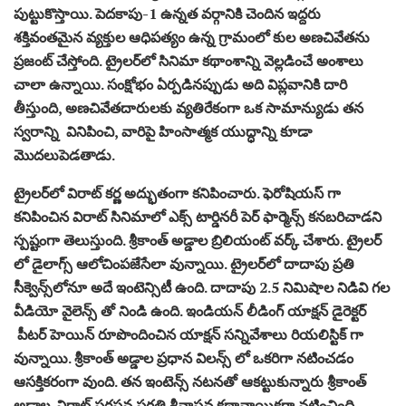
పుట్టుకొస్తాయి. పెదకాపు-1 ఉన్నత వర్గానికి చెందిన ఇద్దరు
శక్తివంతమైన వ్యక్తుల ఆధిపత్యం ఉన్న గ్రామంలో కుల అణచివేతను
ప్రజంట్ చేస్తోంది. ట్రైలర్‌లో సినిమా కథాంశాన్ని వెల్లడించే అంశాలు
చాలా ఉన్నాయి. సంక్షోభం ఏర్పడినప్పుడు అది విప్లవానికి దారి
తీస్తుంది, అణచివేతదారులకు వ్యతిరేకంగా ఒక సామాన్యుడు తన
స్వరాన్ని వినిపించి, వారిపై హింసాత్మక యుద్ధాన్ని కూడా
మొదలుపెడతాడు.
ట్రైలర్‌లో విరాట్ కర్ణ అద్భుతంగా కనిపించారు. ఫెరోషియస్ గా
కనిపించిన విరాట్ సినిమాలో ఎక్స్ టార్డినరీ పెర్ ఫార్మెన్స్ కనబరిచాడని
స్పష్టంగా తెలుస్తుంది. శ్రీకాంత్ అడ్డాల బ్రిలియంట్ వర్క్ చేశారు. ట్రైలర్
లో డైలాగ్స్ ఆలోచింపజేసేలా వున్నాయి. ట్రైలర్‌లో దాదాపు ప్రతి
సీక్వెన్స్‌లోనూ అదే ఇంటెన్సిటీ ఉంది. దాదాపు 2.5 నిమిషాల నిడివి గల
వీడియో వైలెన్స్ తో నిండి ఉంది. ఇండియన్ లీడింగ్ యాక్షన్ డైరెక్టర్
పీటర్ హెయిన్ రూపొందించిన యాక్షన్ సన్నివేశాలు రియలిస్టిక్ గా
వున్నాయి. శ్రీకాంత్ అడ్డాల ప్రధాన విలన్స్ లో ఒకరిగా నటించడం
ఆసక్తికరంగా వుంది. తన ఇంటెన్స్ నటనతో ఆకట్టుకున్నారు శ్రీకాంత్
అడ్డాల. విరాట్ సరసన ప్రగతి శ్రీవాస్తవ కథానాయికగా నటించింది.