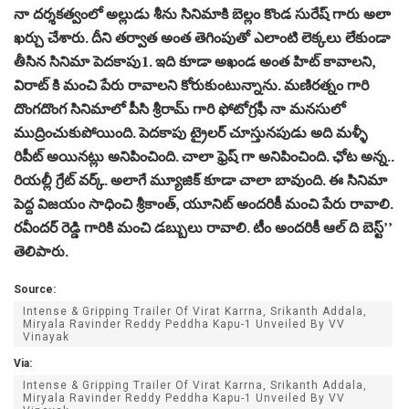
నా దర్శకత్వంలో అల్లుడు శీను సినిమాకి బెల్లం కొండ సురేష్ గారు అలా
ఖర్చు చేశారు. దీని తర్వాత అంత తెగింపుతో ఎలాంటి లెక్కలు లేకుండా
తీసిన సినిమా పెదకాపు1. ఇది కూడా అఖండ అంత హిట్ కావాలని,
విరాట్ కి మంచి పేరు రావాలని కోరుకుంటున్నాను. మణిరత్నం గారి
దొంగదొంగ సినిమాలో పీసి శ్రీరామ్ గారి ఫోటోగ్రఫీ నా మనసులో
ముద్రించుకుపోయింది. పెదకాపు ట్రైలర్ చూస్తునపుడు అది మళ్ళీ
రిపీట్ అయినట్లు అనిపించింది. చాలా ఫ్రెష్ గా అనిపించింది. ఛోట అన్న..
రియల్లీ గ్రేట్ వర్క్. అలాగే మ్యూజిక్ కూడా చాలా బావుంది. ఈ సినిమా
పెద్ద విజయం సాధించి శ్రీకాంత్, యూనిట్ అందరికీ మంచి పేరు రావాలి.
రవీందర్ రెడ్డి గారికి మంచి డబ్బులు రావాలి. టీం అందరికీ ఆల్ ది బెస్ట్’’
తెలిపారు.
Source:
Intense & Gripping Trailer Of Virat Karrna, Srikanth Addala,
Miryala Ravinder Reddy Peddha Kapu-1 Unveiled By VV
Vinayak
Via:
Intense & Gripping Trailer Of Virat Karrna, Srikanth Addala,
Miryala Ravinder Reddy Peddha Kapu-1 Unveiled By VV