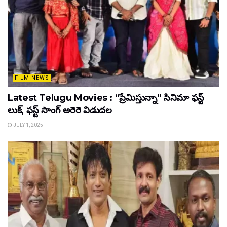
FILM NEWS
Latest Telugu Movies : “ప్రేమిస్తున్నా” సినిమా ఫస్ట్
లుక్, ఫస్ట్ సాంగ్ అరెరె విడుదల
JULY 1, 2025