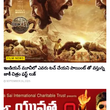
FILM NEWS
ఇండియన్ మూవీలో ఎవరు టచ్ చేయని పాయింట్ తో వస్తున్న
జాకీ చిత్రం ఫస్ట్ లుక్
SEPTEMBER 26, 2025