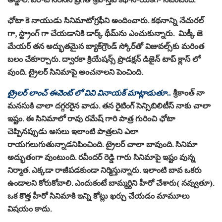
ఛోటా కె నాయుడు సినిమాటోగ్రఫీని అందించారు. కథనాన్ని నేచురల్
గా, స్ట్రాంగ్ గా చేయడానికి డార్క్ థీమ్‌ను ఎంచుకున్నారు. మిక్కీ జె
మేయర్ తన అద్భుతమైన బ్యాక్‌గ్రౌండ్ స్కోర్‌తో విజువల్స్‌కు మరింత
బలం చేకూర్చారు. ద్వారకా క్రియేషన్స్ ప్రొడక్షన్ డిజైన్ టాప్ క్లాస్ లో
వుంది. ట్రైలర్ సినిమాపై అంచనాలని పెంచింది.
ట్రైలర్ లాంచ్ ఈవెంట్ లో వివి వినాయక్ మాట్లాడుతూ..
శ్రీకాంత్ నా
మనసుకి చాలా దగ్గరరైన వాడు. తన రైటింగ్ సెన్సిబిలిటీస్ నాకు చాలా
ఇష్టం. ఈ సినిమాలో రావు రమేష్ గారి పాత్ర గురించి ఛోటా
చెప్పినప్పుడు అసలు ఇలాంటి పాత్రలని ఎలా
రాయగలుగుతున్నాడనిపించింది. ట్రైలర్ చాలా బావుంది. సినిమా
అద్భుతంగా వుంటుంది. రవీందర్ రెడ్డి గారు సినిమాపై ఇష్టం వున్న
నిర్మాత. ఎక్కడా రాజీపడకుండా నిర్మిస్తున్నారు. ఇలాంటి బావ ఒకరు
ఉండాలని కోరుకోవాలి. ఎందుకంటే బామ్మర్దిని హీరో చేశారు( నవ్వుతూ).
ఒక కొత్త హీరో సినిమాకి ఇన్ని కోట్లు ఖర్చు చేయడం మామూలు
విషయం కాదు.