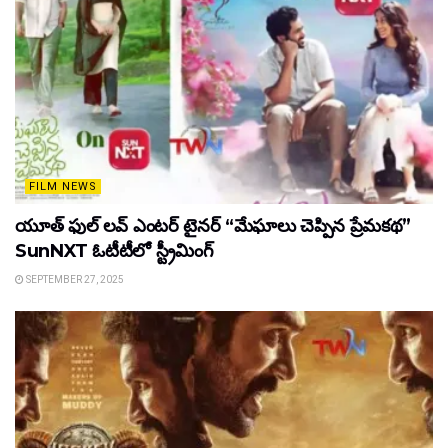
FILM NEWS
యూత్ ఫుల్ లవ్ ఎంటర్ టైనర్ “మేఘాలు చెప్పిన ప్రేమకథ”
SunNXT ఓటీటీలో స్ట్రీమింగ్
SEPTEMBER 27, 2025