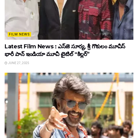
FILM NEWS
Latest Film News : ఎస్‌జె సూర్య, శ్రీ గొకులం మూవీస్‌
భారీ పాన్‌ ఇండియా మూవీ టైటిల్ “కిల్లర్”
JUNE 27, 2025