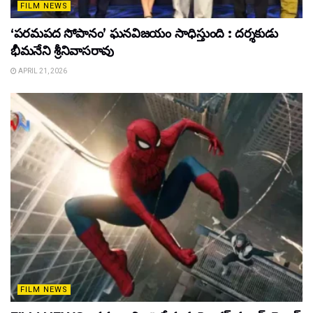
FILM NEWS
‘పరమపద సోపానం’ ఘనవిజయం సాధిస్తుంది : దర్శకుడు
భీమనేని శ్రీనివాసరావు
APRIL 21, 2026
FILM NEWS