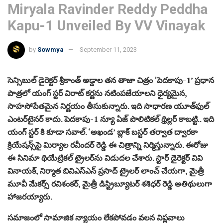
Miryala Ravinder Reddy Peddha
Kapu-1 Unveiled By VV Vinayak
by
Sowmya
September 11, 2023
సెన్సిబుల్ డైరెక్టర్ శ్రీకాంత్ అడ్డాల తన తాజా చిత్రం ‘పెదకాపు-1’ ప్రధాన
పాత్రలో యంగ్ స్టర్ విరాట్ కర్ణను నటింపజేయాలని ధైర్యమైన,
సాహసోపేతమైన నిర్ణయం తీసుకున్నారు. ఇది సాధారణ యూత్‌ఫుల్
ఎంటర్‌టైనర్ కాదు. పెదకాపు-1 న్యూ ఏజ్ పొలిటికల్ థ్రిల్లర్ కాబట్టి.. ఇది
యంగ్ స్టర్ కి కూడా సవాల్. ‘అఖండ’ బ్లాక్ బస్టర్ తర్వాత ద్వారకా
క్రియేషన్స్‌పై మిర్యాల రవీందర్ రెడ్డి ఈ చిత్రాన్ని నిర్మిస్తున్నారు. ఈరోజు
ఈ సినిమా థియేట్రికల్ ట్రైలర్‌ను విడుదల చేశారు. స్టార్ డైరెక్టర్ వివి
వినాయక్, నిర్మాత బివిఎస్ఎన్ ప్రసాద్ ట్రైలర్ లాంచ్ చేయగా, మైత్రీ
మూవీ మేకర్స్ రవిశంకర్, మైత్రీ డిస్ట్రిబ్యూటర్ శశిధర్ రెడ్డి అతిథులుగా
హాజరయ్యారు.
సమాజంలో సామాజిక న్యాయం లేకపోవడం వలన విప్లవాలు