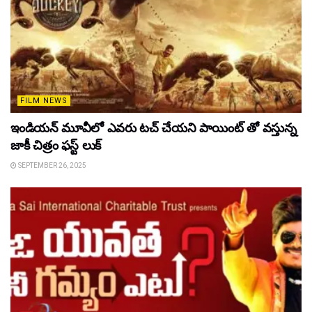
FILM NEWS
ఇండియన్ మూవీలో ఎవరు టచ్ చేయని పాయింట్ తో వస్తున్న
జాకీ చిత్రం ఫస్ట్ లుక్
SEPTEMBER 26, 2025