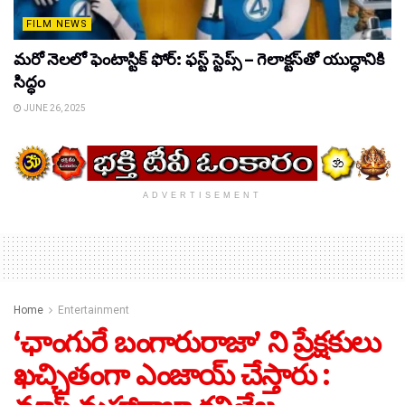
FILM NEWS
మరో నెలలో ఫెంటాస్టిక్ ఫోర్: ఫస్ట్ స్టెప్స్ – గెలాక్టస్‌తో యుద్ధానికి
సిద్ధం
JUNE 26, 2025
ADVERTISEMENT
Home
Entertainment
‘ఛాంగురే బంగారురాజా’ ని ప్రేక్షకులు
ఖచ్చితంగా ఎంజాయ్ చేస్తారు :