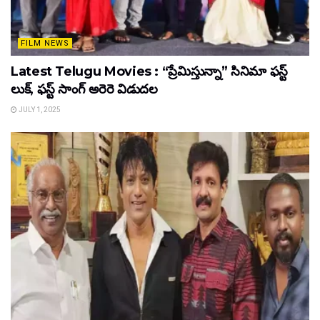
FILM NEWS
Latest Telugu Movies : “ప్రేమిస్తున్నా” సినిమా ఫస్ట్
లుక్, ఫస్ట్ సాంగ్ అరెరె విడుదల
JULY 1, 2025