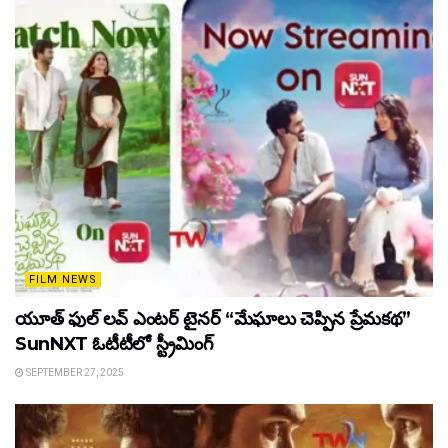
FILM NEWS
యూత్ ఫుల్ లవ్ ఎంటర్ టైనర్ “మేఘాలు చెప్పిన ప్రేమకథ”
SunNXT ఓటీటీలో స్ట్రీమింగ్
SEPTEMBER 27, 2025