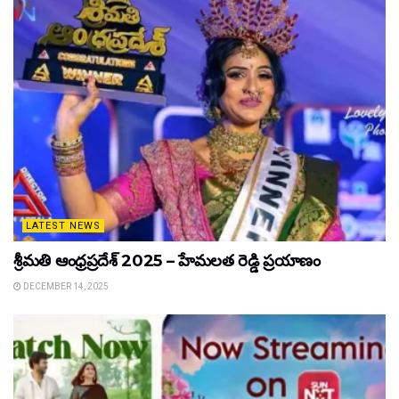
LATEST NEWS
శ్రీమతి ఆంధ్రప్రదేశ్ 2025 – హేమలత రెడ్డి ప్రయాణం
DECEMBER 14, 2025