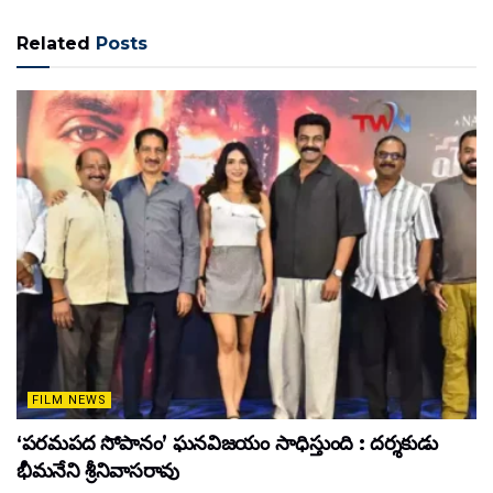
Related
Posts
FILM NEWS
‘పరమపద సోపానం’ ఘనవిజయం సాధిస్తుంది : దర్శకుడు
భీమనేని శ్రీనివాసరావు