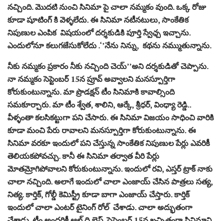
నచ్చింది. మొదటి నుంచి సినిమా పై చాలా నమ్మకం వుంది. ఒక్క రోజు
కూడా షూటింగ్ కి వెళ్ళలేదు. ఈ సినిమా నటీనటులు, సాంకేతిక
నిపుణుల ఎంపిక విషయంలో దర్శకుడికి పూర్తి స్వేఛ్చ ఇచ్చాను.
ఎందులోనూ కలుగజేసుకోలేదు .‘’నేను నిన్ను, కథను నమ్ముతున్నాను.
నీకు నమ్మకం ప్రకారం నీకు నచ్చింది చెయ్’’అని దర్శకుడితో చెప్పాను.
నా నమ్మకం సెప్టెంబర్ 15న ప్రూవ్ అవ్వాలని మనస్పూర్తిగా
కోరుకుంటున్నాను. మా ప్రొడక్షన్ టీం సినిమాకి కావాల్సింది
సమకూర్చారు. మా టీం శ్వేత, శాలిని, ఆర్కే, శ్రీధర్, వింధ్యా రెడ్డి..
వీళ్ళంతా కలసికట్టుగా పని చేసారు. ఈ సినిమా విజయం సాధించి వారికి
కూడా మంచి పేరు రావాలని మనస్పూర్తిగా కోరుకుంటున్నాను. ఈ
సినిమా వరకూ ఇందులో పని చేస్తున్న సాంకేతిక నిపుణుల పేర్లు ఎవరికీ
తెలియకపోవచ్చు. కానీ ఈ సినిమా తర్వాత వీరి పేర్లు
మోతమ్రోగిపోవాలని కోరుకుంటున్నాను. ఇందులో రవి, ఎస్తర్ ట్రాక్ నాకు
చాలా నచ్చింది. అలాగే ఇందులో చాలా ఎంజాయ్ చేసిన పాత్రలు సత్య,
నిత్య. కార్తిక్, గోల్డీ కెమిస్ట్రీ కూడా బాగా ఎంజాయ్ చేస్తారు. కార్తిక్
ఇందులో చాలా ఎంటర్ టైనింగ్ రోల్ చేశాడు. చాలా అద్భుతంగా
చేశాడు. టీం అందరికీ ఆల్ ది బెస్ట్. సెప్టెంబర్ 15న ఖచ్చితంగా సినిమాని