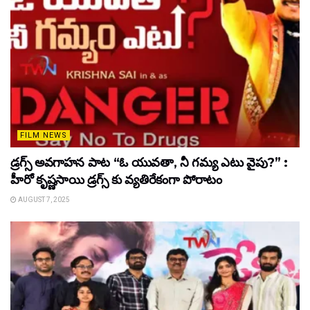
FILM NEWS
డ్రగ్స్ అవగాహన పాట “ఓ యువతా, నీ గమ్య ఎటు వైపు?” :
హీరో కృష్ణసాయి డ్రగ్స్ కు వ్యతిరేకంగా పోరాటం
AUGUST 7, 2025