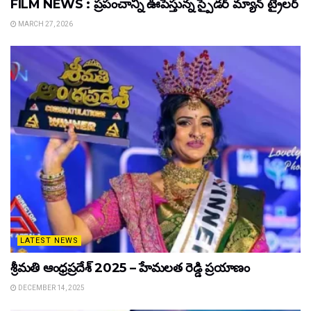
FILM NEWS : ప్రపంచాన్ని ఊపేస్తున్న స్పైడర్ మ్యాన్ ట్రైలర్
MARCH 27, 2026
LATEST NEWS
శ్రీమతి ఆంధ్రప్రదేశ్ 2025 – హేమలత రెడ్డి ప్రయాణం
DECEMBER 14, 2025