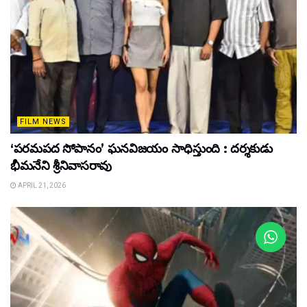
FILM NEWS
‘పరమపద సోపానం’ ఘనవిజయం సాధిస్తుంది : దర్శకుడు
భీమనేని శ్రీనివాసరావు
APRIL 21, 2026