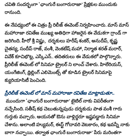
చవితి సందర్భంగా ‘ఛాంగురే బంగారురాజా’ ప్రేక్షకుల ముందుకు
రానుంది.
ఈ నేపధ్యంలో ఈ చిత్రం ప్రీ రిలీజ్ ఈవెంట్ నిర్వహించారు. మాస్ మాస్
మహారాజా రవితేజ ముఖ్య అతిధిగా హాజరైన ఈ వేడుకగా గ్రాండ్ గా
జరిగింది. హీరో శ్రీ విష్ణు, దర్శకులు హరీష్ శంకర్, అనుదీప్, కృష్ణ
చైతన్య, సందీప్ రాజ్, వంశీ, వెంకటేష్ మహా, నిర్మాత శరత్ మరార్,
వివేక్ కూచిభొట్ల, ఎస్కేఎన్.. తదితరులు ఈ వేడుకలో పాల్గొన్నారు.
ప్రీరిలీజ్ ఈవెంట్ లో సినిమా ట్రైలర్ ని లాంచ్ చేశారు. హిలేరియస్,
యంగేజింగ్, థ్రిల్లింగ్ ఎలిమెంట్స్ తో కూడిన ట్రైలర్ సినిమాపై
క్యురియాసిటీ పెంచింది.
ప్రీరిలీజ్ ఈవెంట్ లో మాస్ మహారాజా రవితేజ మాట్లాడుతూ..
ముందుగా ‘ఛాంగురే బంగారురాజా’ టైటిల్ నాకు విపరీతంగా
నచ్చేసింది. సతీష్ కథ చెబుతున్నపుడు దర్శకుడు పాత వంశీ గారు
గుర్తుకు వచ్చారు. ఆయనతో ఔను వాళ్లిద్దరూ ఇష్టపడ్డారు సినిమా
చేశాను. అలాంటి హ్యుమర్, ఈస్ట్ గోదావరి వెటకారం, కథ ఇవన్నీ నాకు
బాగా నచ్చాయి. తర్వాత ఛాంగురే బంగారురాజా’ పేరు మరింతగా