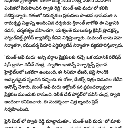
డిఫరెంట్ ప్రాజెక్ట్‌లతో బిజీగా ఉన్న నవీన్ చంద్ర, మంచి సినిమాల
ఎంపికలో పేరుపొందిన స్వాతి రెడ్డి ‘మంత్ ఆఫ్ మధు’లో కలిసి
నటిస్తున్నారు. గతంలో విమర్శకుల ప్రశంసలు పొందిన భానుమతి &
రామకృష్ణ చిత్రాన్ని అందించిన దర్శకుడు శ్రీకాంత్ నాగోతి ఈ చిత్రానికి
రచన, దర్శకత్వం వహించగా, యశ్వంత్ ములుకుట్ల క్రిషివ్ ప్రొడక్షన్స్,
హ్యాండ్‌పిక్డ్ స్టోరీస్ బ్యానర్‌పై దీనిని నిర్మిస్తున్నారు. సుమంత్ దామ సహ
నిర్మాతగా, రఘువర్మ పేరూరి ఎగ్జిక్యూటివ్ నిర్మాతగా వ్యవహరిస్తున్నారు.
‘మంత్ ఆఫ్ మధు’ అన్ని వర్గాల ప్రేక్షకులకు నచ్చే ఒక యూనిక్ రిలేషన్
షిప్ డ్రామా. నవీన్ చంద్ర, స్వాతిల ఇంటెన్స్ పెర్ఫార్మెన్స్ ప్రధాన
హైలైట్‌లలో ఒకటిగా ఉంటుంది. ఈ సినిమా టీజర్‌, ఫస్ట్‌ సాంగ్‌కి
అద్భుతమైన స్పందన వచ్చింది. ఈ రోజు, మేకర్స్ చిత్రం విడుదల తేదీని
అనౌన్స్ చేశారు. మంత్ ఆఫ్ మధు అక్టోబర్ 6న ప్రపంచవ్యాప్తంగా
ప్రేక్షకుల ముందుకు రానుంది. రిలీజ్ డేట్ పోస్టర్‌లో నవీన్ చంద్ర, స్వాతి
అందంగా కనిపించారు. ఈ సందర్భంగా చిత్ర బృందం ప్రెస్
నిర్వహించింది.
ప్రెస్ మీట్ లో స్వాతి రెడ్డి మాట్లాడుతూ.. ‘మంత్ ఆఫ్ మధు’ లో మాకు