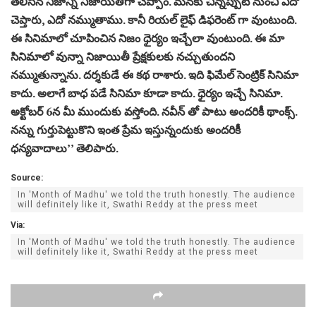
తెలిసిన నిజాన్ని నిజాయితీగా చెప్పాం. మనకు చిన్నప్పుటి నుంచి ఎదో
చెప్తారు, ఎదో నమ్ముతాము. కానీ రియల్ లైఫ్ డిఫరెంట్ గా వుంటుంది.
ఈ సినిమాలో చూపించిన నిజం ధైర్యం ఇచ్చేలా వుంటుంది. ఈ మా
సినిమాలో వున్నా నిజాయితీ ప్రేక్షకులకు నచ్చుతుందని
నమ్ముతున్నాను. దర్శకుడే ఈ కథ రాశారు. ఇది ఫిమేల్ సెంట్రిక్ సినిమా
కాదు. అలాగే బాధ పడే సినిమా కూడా కాదు. ధైర్యం ఇచ్చే సినిమా.
అక్టోబర్ 6న మీ ముందుకు వస్తోంది. నవీన్ తో పాటు అందరికీ థాంక్స్.
నన్ను గుర్తుపెట్టుకొని ఇంత ప్రేమ ఇస్తున్నందుకు అందరికీ
ధన్యవాదాలు’’ తెలిపారు.
Source:
In 'Month of Madhu' we told the truth honestly. The audience
will definitely like it, Swathi Reddy at the press meet
Via:
In 'Month of Madhu' we told the truth honestly. The audience
will definitely like it, Swathi Reddy at the press meet