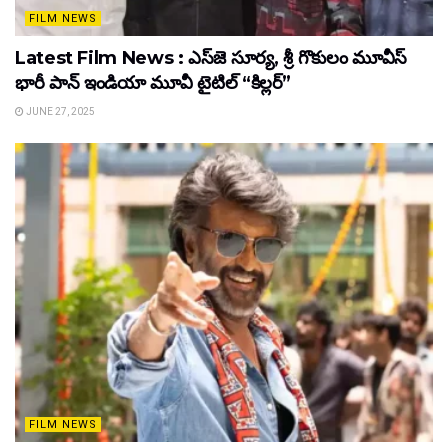
FILM NEWS
Latest Film News : ఎస్‌జె సూర్య, శ్రీ గొకులం మూవీస్‌
భారీ పాన్‌ ఇండియా మూవీ టైటిల్ “కిల్లర్”
JUNE 27, 2025
FILM NEWS