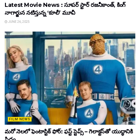
Latest Movie News : సూపర్ స్టార్ రజనీకాంత్, కింగ్
నాగార్జున నటిస్తున్న ‘కూలీ’ మూవీ
JUNE 26, 2025
FILM NEWS
మరో నెలలో ఫెంటాస్టిక్ ఫోర్: ఫస్ట్ స్టెప్స్ – గెలాక్టస్‌తో యుద్ధానికి
సిద్ధం