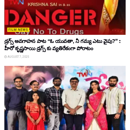
FILM NEWS
డ్రగ్స్ అవగాహన పాట “ఓ యువతా, నీ గమ్య ఎటు వైపు?” :
హీరో కృష్ణసాయి డ్రగ్స్ కు వ్యతిరేకంగా పోరాటం
AUGUST 7, 2025