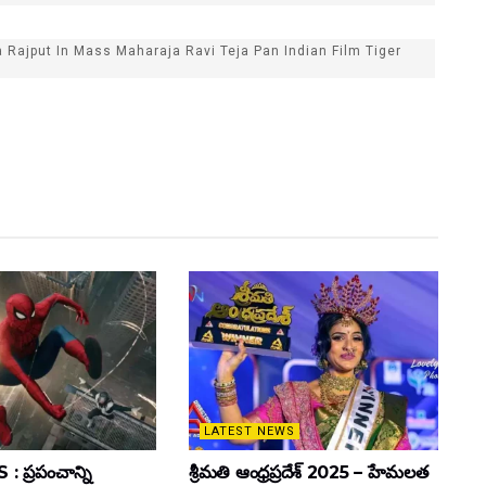
 Rajput In Mass Maharaja Ravi Teja Pan Indian Film Tiger
LATEST NEWS
 ప్రపంచాన్ని
శ్రీమతి ఆంధ్రప్రదేశ్ 2025 – హేమలత