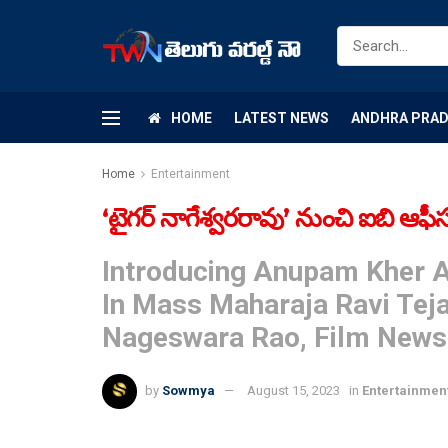
HOME
LATEST NEWS
ANDHRA PRA
Home
Entertainment
‘టైగర్ నాగేశ్వరరావు’ నుంచి ఐబి ఆఫీసర
Introducing Anupam Kher A
In Mass Maharaja Ravi Teja
Nageswara Rao, Film News
by
Sowmya
August 15, 2023
in
Entertainmen