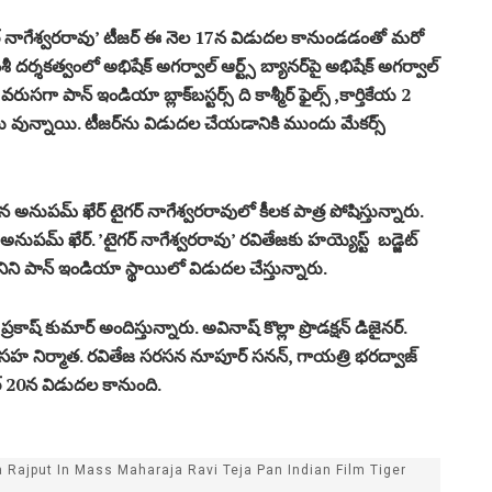
టైగర్ నాగేశ్వరరావు’ టీజర్ ఈ నెల 17న విడుదల కానుండడంతో మరో
్శకత్వంలో అభిషేక్ అగర్వాల్ ఆర్ట్స్ బ్యానర్‌పై అభిషేక్ అగర్వాల్
ారు. వరుసగా పాన్ ఇండియా బ్లాక్‌బస్టర్స్ ది కాశ్మీర్ ఫైల్స్ ,కార్తికేయ 2
ాలు వున్నాయి. టీజర్‌ను విడుదల చేయడానికి ముందు మేకర్స్
న అనుపమ్ ఖేర్ టైగర్ నాగేశ్వరరావులో కీలక పాత్ర పోషిస్తున్నారు.
పమ్ ఖేర్. ’టైగర్ నాగేశ్వరరావు’ రవితేజకు హయ్యెస్ట్ బడ్జెట్‌
ిని పాన్ ఇండియా స్థాయిలో విడుదల చేస్తున్నారు.
రకాష్‌ కుమార్‌ అందిస్తున్నారు. అవినాష్ కొల్లా ప్రొడక్షన్ డిజైనర్.
యా సహ నిర్మాత. రవితేజ సరసన నూపూర్ సనన్, గాయత్రి భరద్వాజ్
బర్ 20న విడుదల కానుంది.
 Rajput In Mass Maharaja Ravi Teja Pan Indian Film Tiger