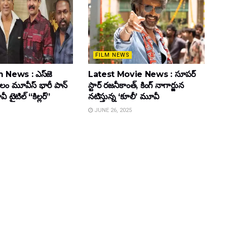
FILM NEWS
 News : ఎస్‌జె
Latest Movie News : సూపర్
కులం మూవీస్‌ భారీ పాన్‌
స్టార్ రజనీకాంత్, కింగ్ నాగార్జున
ైటిల్ “కిల్లర్”
నటిస్తున్న ‘కూలీ’ మూవీ
JUNE 26, 2025