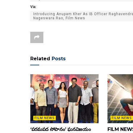
Via:
Introducing Anupam Kher As IB Officer Raghavendra
Nageswara Rao, Film News
Related
Posts
FILM NEWS
FILM NEWS
‘పరమపద సోపానం’ ఘనవిజయం
FILM NEWS :