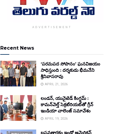
ADVERTISEMENT
Recent News
‘పరమపద సోపానం’ ఘనవిజయం
సాధిస్తుంది : దర్శకుడు భీమనేని
శ్రీనివాసరావు
APRIL 21, 2026
లండన్, యునైటెడ్ కింగ్డమ్ :
కామన్‌వెల్త్ సెక్రటేరియట్‌తో గ్రీన్
ఇండియా చాలెంజ్ సమావేశం
APRIL 19, 2026
బసవతారకం ఇండో అమెరికన్