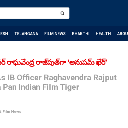
DESH
TELANGANA
FILM NEWS
BHAKTHI
HEALTH
ABOU
్ రాఘవేంద్ర రాజ్‌పుత్‌గా ‘అనుపమ్ ఖేర్‌’
s IB Officer Raghavendra Rajput
 Pan Indian Film Tiger
t
,
Film News