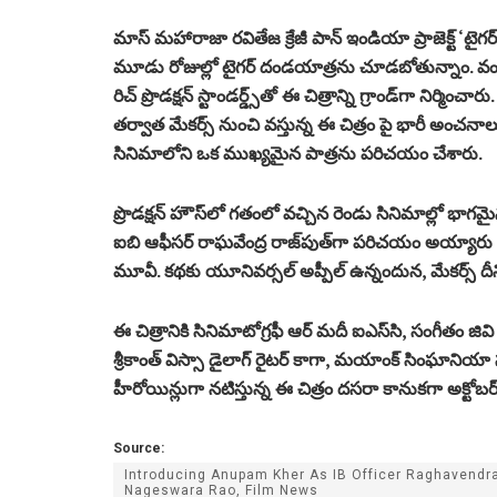
మాస్ మహారాజా రవితేజ క్రేజీ పాన్ ఇండియా ప్రాజెక్ట్ ‘
మూడు రోజుల్లో టైగర్ దండయాత్రను చూడబోతున్నాం. వంశీ దర
రిచ్ ప్రొడక్షన్ స్టాండర్డ్స్‌తో ఈ చిత్రాన్ని గ్రాండ్‌గా నిర్మించ
తర్వాత మేకర్స్ నుంచి వస్తున్న ఈ చిత్రం పై భారీ అంచన
సినిమాలోని ఒక ముఖ్యమైన పాత్రను పరిచయం చేశారు.
ప్రొడక్షన్ హౌస్‌లో గతంలో వచ్చిన రెండు సినిమాల్లో భాగమై
ఐబి ఆఫీసర్ రాఘవేంద్ర రాజ్‌పుత్‌గా పరిచయం అయ్యారు అను
మూవీ. కథకు యూనివర్సల్ అప్పీల్ ఉన్నందున, మేకర్స్ దీన
ఈ చిత్రానికి సినిమాటోగ్రఫీ ఆర్‌ మదీ ఐఎస్‌సి, సంగీతం జివి ప్
శ్రీకాంత్ విస్సా డైలాగ్ రైటర్ కాగా, మయాంక్ సింఘాని
హీరోయిన్లుగా నటిస్తున్న ఈ చిత్రం దసరా కానుకగా అక్టో
Source:
Introducing Anupam Kher As IB Officer Raghavendra
Nageswara Rao, Film News