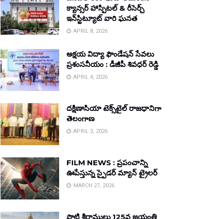
క్యాన్సర్ హాస్పిటల్ & రీసెర్చ్
ఇన్‌స్టిట్యూట్ వారి ఘనత
APRIL 8, 2026
అక్షయ విద్యా ఫౌండేషన్ సేవలు
ప్రశంసనీయం : డీజీపీ శివధర్ రెడ్డి
APRIL 4, 2026
దక్షిణాసియా టెక్స్‌టైల్ రాజధానిగా
తెలంగాణ
APRIL 3, 2026
FILM NEWS : ప్రపంచాన్ని
ఊపేస్తున్న స్పైడర్ మ్యాన్ ట్రైలర్
MARCH 27, 2026
పొట్టి శ్రీరాములు 125వ జయంతి