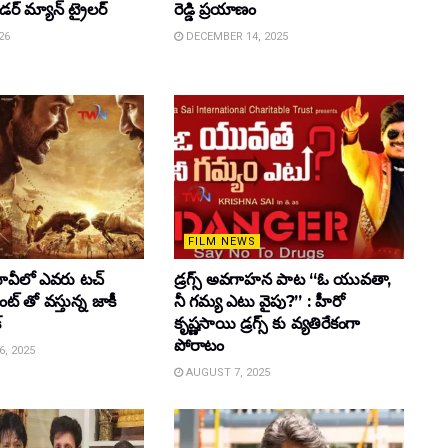
ైడర్ మ్యాన్ ట్రైలర్
రెడ్డి ప్రయాణం
26
DECEMBER 14, 2025
FILM NEWS
వీలో ఎవరు టచ్
డ్రగ్స్ అవగాహన పాట “ఓ యువతా,
్ తో వస్తున్న జాకీ
నీ గమ్య ఎటు వైపు?” : హీరో
్
కృష్ణసాయి డ్రగ్స్ కు వ్యతిరేకంగా
పోరాటం
, 2025
AUGUST 7, 2025