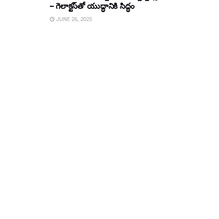
– గెలాక్టస్‌తో యుద్ధానికి సిద్ధం
JUNE 26, 2025