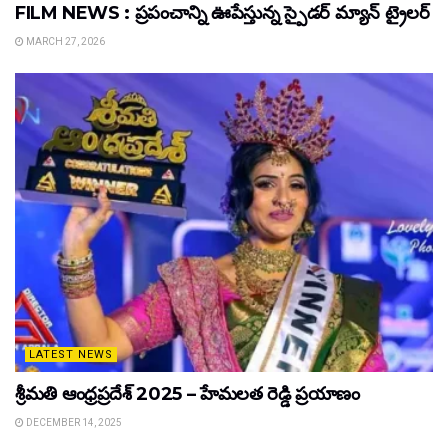
FILM NEWS : ప్రపంచాన్ని ఊపేస్తున్న స్పైడర్ మ్యాన్ ట్రైలర్
MARCH 27, 2026
LATEST NEWS
శ్రీమతి ఆంధ్రప్రదేశ్ 2025 – హేమలత రెడ్డి ప్రయాణం
DECEMBER 14, 2025