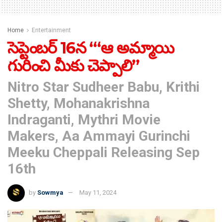
Home
Entertainment
సెప్టెంబర్ 16న “‘ఆ అమ్మాయి
గురించి మీకు చెప్పాలి”
Nitro Star Sudheer Babu, Krithi
Shetty, Mohanakrishna
Indraganti, Mythri Movie
Makers, Aa Ammayi Gurinchi
Meeku Cheppali Releasing Sep
16th
by
Sowmya
May 11, 2024