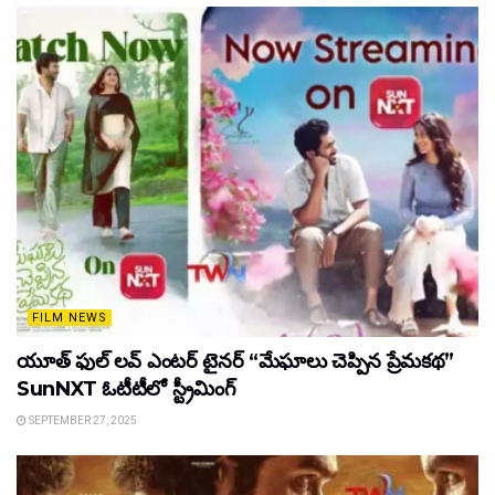
FILM NEWS
యూత్ ఫుల్ లవ్ ఎంటర్ టైనర్ “మేఘాలు చెప్పిన ప్రేమకథ”
SunNXT ఓటీటీలో స్ట్రీమింగ్
SEPTEMBER 27, 2025