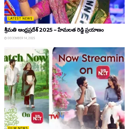
LATEST NEWS
శ్రీమతి ఆంధ్రప్రదేశ్ 2025 – హేమలత రెడ్డి ప్రయాణం
DECEMBER 14, 2025
FILM NEWS