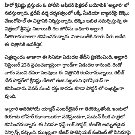
హీరో శ్రీవిష్ణు ప్రస్తుతం ఓ పోలీస్ ఆఫీసర్ ఫిక్షనల్ బయోపిక్‌ ‘అల్లూరి’ లో
నటిస్తున్నారు. ప్రదీప్ వర్మ దర్శకత్వంలో లక్కీ మీడియా బ్యానర్‌పై బెక్కెం
వేణుగోపాల్ ఈ చిత్రానికి నిర్మిస్తున్నారు. బెక్కెం బబిత సమర్పిస్తున్న ఈ
చిత్రంలో శ్రీవిష్ణు నిజాయితీ గల పోలీసు అధికారి అల్లూరి
సీతారామరాజుగా కనిపించనున్నారు. నిజాయితీకి మారు పేరు అనేది
ఈ చిత్రానికి ఉపశీర్షిక.
చిత్రబృందం తాజాగా ఈ సినిమా విడుదల తేదీని ప్రకటించింది. అల్లూరి
సెప్టెంబర్ 23న ప్రపంచవ్యాప్తంగా గ్రాండ్‌గా విడుదల కానుంది. రెండో
వారం నుంచి దసరా సెలవులు ఈ చిత్రానికి కలసిరానున్నాయి. రిలీజ్
డేట్ పోస్టర్‌లో శ్రీవిష్ణు చేతిలో ఈటె పట్టుకుని ఫెరోషియస్ గా
కనిపించారు. వెపన్ నుండి రక్తం కారడం కూడా పోస్టర్ లో ఇంట్రస్టింగా
వుంది.
అల్లూరి అదిరిపోయే యాక్షన్ ఎంటర్‌టైనర్ గా తెరకెక్కుతోంది. ఇందులో
కయాదు లోహర్ కథానాయికగా నటిస్తుండగా, సుమన్ కీలక పాత్రలో
కనిపించనున్నారు. ఈ సినిమా ఫస్ట్ లుక్ పోస్టర్, టీజర్‌కి అద్భుతమైన
రెస్పాన్స్ వచ్చింది. ముఖ్యంగా టీజర్ పొటెన్షియల్ కంటెంట్ తో సినిమాపై