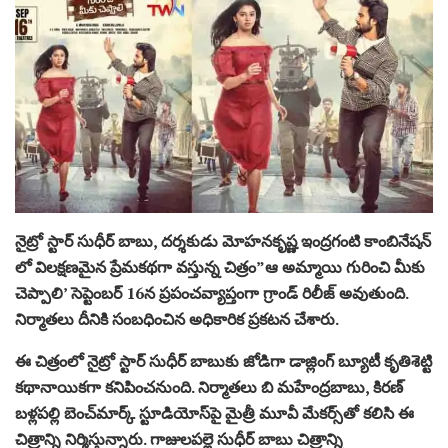
నైట్రో స్టార్ సుధీర్ బాబు, దర్శకుడు మోహనకృష్ణ ఇంద్రగంటి కాంబినేషన్
లో విలక్షణమైన ప్రేమకథగా వస్తున్న చిత్రం”ఆ అమ్మాయి గురించి మీకు
చెప్పాలి’ సెప్టెంబర్ 16న ప్రపంచవ్యాప్తంగా గ్రాండ్ రిలీజ్‌ అవుతుంది.
నిర్మాతలు దీనికి సంబధించిన అధికారిక ప్రకటన చేశారు.
ఈ చిత్రంలో నైట్రో స్టార్ సుధీర్ బాబుకు జోడిగా డాజ్లింగ్ బ్యూటీ కృతిశెట్టి
కథానాయికగా కనిపించనుంది. నిర్మాతలు బి మహేంద్రబాబు, కిరణ్
బళ్లపల్లి బెంచ్‌మార్క్ స్టూడియోస్‌పై మైత్రీ మూవీ మేకర్స్‌తో కలిసి ఈ
చిత్రాన్ని నిర్మిస్తున్నారు. గాజులపల్లె సుధీర్ బాబు చిత్రాన్ని