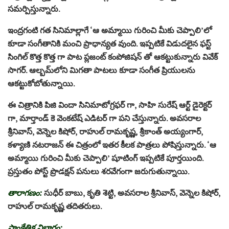
సమర్పిస్తున్నారు.
ఇంద్రగంటి గత సినిమాల్లాగే ‘ఆ అమ్మాయి గురించి మీకు చెప్పాలి’లో
కూడా సంగీతానికి మంచి ప్రాధాన్యత వుంది. ఇప్పటికే విడుదలైన ఫస్ట్
సింగిల్ కొత్త కొత్త గా పాట ప్లజంట్ కంపోజిషన్ తో ఆకట్టుకున్నారు వివేక్
సాగర్. ఆల్బమ్‌లోని మిగతా పాటలు కూడా సంగీత ప్రియులను
ఆకట్టుకోబోతున్నాయి.
ఈ చిత్రానికి పిజి విందా సినిమాటోగ్రఫర్ గా, సాహి సురేష్ ఆర్ట్ డైరెక్టర్
గా, మార్తాండ్ కె వెంకటేష్ ఎడిటర్ గా పని చేస్తున్నారు. అవసరాల
శ్రీనివాస్, వెన్నెల కిషోర్, రాహుల్ రామకృష్ణ, శ్రీకాంత్ అయ్యంగార్,
కళ్యాణి నటరాజన్ ఈ చిత్రంలో ఇతర కీలక పాత్రలు పోషిస్తున్నారు. ‘ఆ
అమ్మాయి గురించి మీకు చెప్పాలి’ షూటింగ్ ఇప్పటికే పూర్తయింది.
ప్రస్తుతం పోస్ట్ ప్రొడక్షన్ పనులు శరవేగంగా జరుగుతున్నాయి.
తారాగణం:
సుధీర్ బాబు, కృతి శెట్టి, అవసరాల శ్రీనివాస్, వెన్నెల కిషోర్,
రాహుల్ రామకృష్ణ తదితరులు.
సాంకేతిక విభాగం: