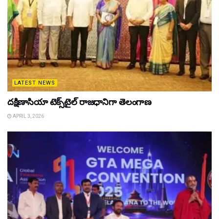
LATEST NEWS
దక్షిణాసియా టెక్స్‌టైల్ రాజధానిగా తెలంగాణ
APRIL 3, 2026