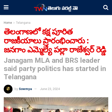
Home
Telangana
తెలంగాణలో కక్ష పూరిత
రాజకీయాలు ప్రారంభించారు :
జనగాం ఎమ్మెల్యే పల్లా రాజేశ్వర్ రెడ్డి
Janagam MLA and BRS leader
said party politics has started in
Telangana
by
Sowmya
June 23, 2024