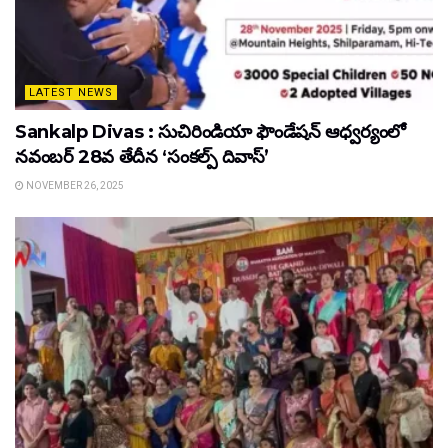
LATEST NEWS
Sankalp Divas : సుచిరిండియా ఫౌండేషన్ ఆధ్వర్యంలో
నవంబర్ 28వ తేదీన ‘సంకల్ప్ దివాస్’
NOVEMBER 26, 2025