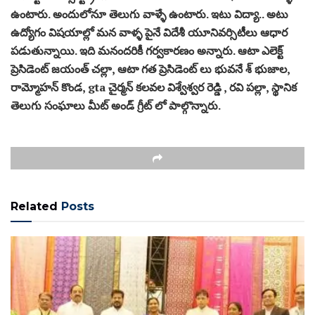
ఉంటారు. అందులోనూ తెలుగు వాళ్ళే ఉంటారు. ఇటు విద్యా.. అటు
ఉద్యోగం విషయాల్లో మన వాళ్ళ పైనే విదేశీ యూనివర్సిటీలు ఆధార
పడుతున్నాయి. ఇది మనందరికీ గర్వకారణం అన్నారు. ఆటా ఎలెక్ట్
ప్రెసిడెంట్ జయంత్ చల్లా, ఆటా గత ప్రెసిడెంట్ లు భువనే శ్ భుజాల,
రామ్మోహన్ కొండ, gta చైర్మన్ కలవల విశ్వేశ్వర రెడ్డి , రవి పల్లా, స్థానిక
తెలుగు సంఘాలు మీట్ అండ్ గ్రీట్ లో పాల్గొన్నారు.
Related
Posts