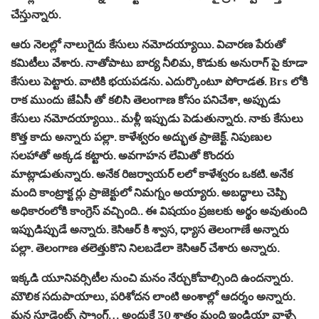
చేస్తున్నారు.
ఆరు నెలల్లో నాలుగైదు కేసులు నమోదయ్యాయి. విచారణ పేరుతో
కమిటీలు వేశారు. నాతోపాటు బార్య నీలిమ, కొడుకు అనురాగ్ పై కూడా
కేసులు పెట్టారు. వాటికి భయపడను. ఎదుర్కొంటూ పోరాడత. Brs లోకి
రాక ముందు జేఏసీ తో కలిసి తెలంగాణ కోసం పనిచేశా, అప్పుడు
కేసులు నమోదయ్యాయి.. మళ్లీ ఇప్పుడు పెడుతున్నారు. నాకు కేసులు
కొత్త కాదు అన్నారు పల్లా. కాళేశ్వరం అద్భుత ప్రాజెక్ట్. నిపుణుల
సలహాతో అక్కడ కట్టారు. అవగాహన లేమితో కొందరు
మాట్లాడుతున్నారు. అనేక రిజర్వాయర్ లలో కాళేశ్వరం ఒకటి. అనేక
మంది కాంట్రాక్ట ర్లు ప్రాజెక్టులో నిమగ్నం అయ్యారు. అబద్ధాలు చెప్పి
అధికారంలోకి కాంగ్రెస్ వచ్చింది.. ఈ విషయం ప్రజలకు అర్థం అవుతుంది
ఇప్పుడిప్పుడే అన్నారు. కెసిఆర్ కి శ్వాస, ధ్యాస తెలంగాణే అన్నారు
పల్లా. తెలంగాణ తలెత్తుకొని నిలబడేలా కెసిఆర్ చేశారు అన్నారు.
ఇక్కడి యూనివర్సిటీల నుంచి మనం నేర్చుకోవాల్సింది ఉందన్నారు.
మౌలిక సదుపాయాలు, పరిశోదన లాంటి అంశాల్లో ఆదర్శం అన్నారు.
మన స్టూడెంట్స్ స్ట్రాంగ్… అందుకే 30 శాతం మంది ఇండియా వాళ్ళే