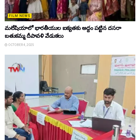
FILM NEWS
మలేషియాలో భారతీయుల ఐక్యతకు అద్దం పట్టిన దసరా
బతుకమ్మ దీపావళి వేడుకలు
OCTOBER 4, 2025