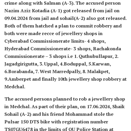
crime along with Salman (A-3). The accused person
Nazim Aziz Kotadia (A-1) got released from jail on
09.04.2024 from jail and sohail(A-2) also got released.
Both of them hatched a plan to commit robbery and
both were made recce of jewellery shops in
Cyberabad Commissionerate limits- 4 shops,
Hyderabad Commissionerate- 3 shops, Rachakonda
Commissionerate – 3 shops i.e 1. Quthubullapur, 2.
Jagadgirigutta, 3. Uppal, 4.Boduppal, 5.Karwan,
6.Borabanda, 7. West Marredpally, 8. Malakpet,
9.Amberpet and finally 10th jewellery shop robbery at
Medchal.
The accused persons planned to rob a jewellery shop
in Medchal. As part of their plan, on 17.06.2024, Shaik
Sohail (A-2) and his friend Mohammad stole the
Pulsar 150 DTS bike with registration number
TS07GU6478 in the limits of OU Police Station at