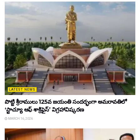
LATEST NEWS
పొట్టి శ్రీరాములు 125వ జయంతి సందర్భంగా అమరావతిలో
‘స్టాచ్యూ ఆఫ్ శాక్రిఫైస్’ విగ్రహావిష్కరణ
MARCH 16, 2026