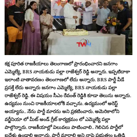
కక్ష పూరిత రాజకీయాలు తెలంగాణలో ప్రారంభించారని జనగాం
ఎమ్మెల్యే, BRS నాయకుడు పల్లా రాజేశ్వర్ రెడ్డి అన్నారు. ఇప్పటిదాకా
ఇలాంటి వాతావరణo తెలంగాణలో లేదు అన్నారు. BRS పార్టీ వీడే
ప్రసక్తే లేదు అన్నారు జనగాం ఎమ్మెల్యే, BRS నాయకుడు పల్లా
రాజేశ్వర్ రెడ్డి. ఈ విషయం సీఎం రేవంత్ రెడ్డికి కూడా తెలుసు అన్నారు.
ఉద్యమం నుంచి రాజకీయాలలోకి వచ్చాను. ఉద్యమంలో అరెస్ట్
అయ్యాను.. నేను పార్టీ మారను అని ప్రకటించారు. అమెరికాలోని
వర్జీనియా లో మీట్ అండ్ గ్రీట్ కార్యక్రమం లో ఎమ్మెల్యే పల్లా
పాల్గొన్నారు. రాజకీయాల్లో విలువలు పాటించాలి.. గెలిచిన పార్టీలో
ఐదేళ్లు ఉండాలి అన్నారు. పార్టీ మారాలి అని నాపై ప్రభుత్వం ఒత్తిడి