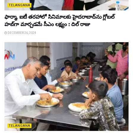
TELANGANA
ఫార్మా, ఐటీ తరహాలో సినిమాలకు హైదరాబాద్‌ను గ్లోబల్
హబ్‌గా మార్చడమే సీఎం లక్ష్యం : దిల్ రాజు
DECEMBER 26, 2024
TELANGANA