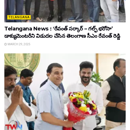
TELANGANA
Telangana News : ‘రేవంత్ సర్కార్ – గల్ఫ్ భరోసా’
డాక్యుమెంటరీని విడుదల చేసిన తెలంగాణ సీఎం రేవంత్ రెడ్డి
MARCH 29, 2025