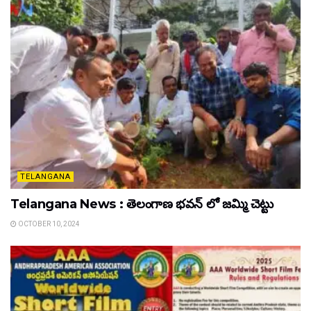
TELANGANA
Telangana News : తెలంగాణ భవన్ లో జమ్మి చెట్టు
OCTOBER 10, 2024