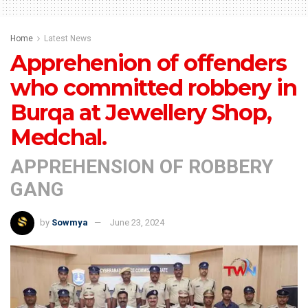
Home
Latest News
Apprehenion of offenders
who committed robbery in
Burqa at Jewellery Shop,
Medchal.
APPREHENSION OF ROBBERY
GANG
by
Sowmya
June 23, 2024