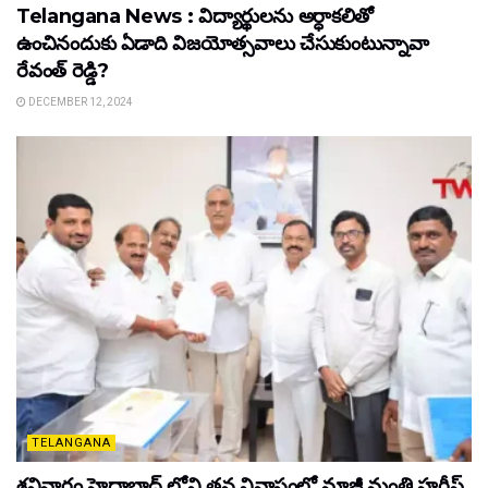
Telangana News : విద్యార్థులను అర్ధాకలితో
ఉంచినందుకు ఏడాది విజయోత్సవాలు చేసుకుంటున్నావా
రేవంత్ రెడ్డి?
DECEMBER 12, 2024
TELANGANA
శనివారం హైద్రాబాద్ లోని తన నివాసంలో మాజీ మంత్రి హరీష్