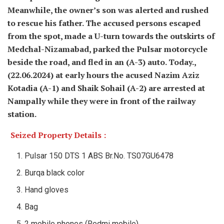
Meanwhile, the owner’s son was alerted and rushed
to rescue his father. The accused persons escaped
from the spot, made a U-turn towards the outskirts of
Medchal-Nizamabad, parked the Pulsar motorcycle
beside the road, and fled in an (A-3) auto. Today.,
(22.06.2024) at early hours the acused Nazim Aziz
Kotadia (A-1) and Shaik Sohail (A-2) are arrested at
Nampally while they were in front of the railway
station.
Seized Property Details :
Pulsar 150 DTS 1 ABS Br.No. TS07GU6478
Burqa black color
Hand gloves
Bag
2 mobile phones (Redmi mobile)