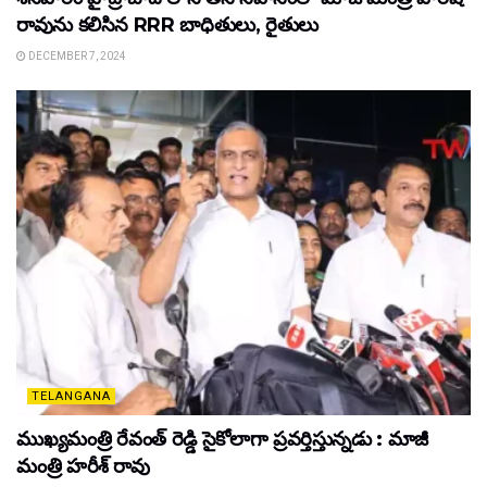
రావును కలిసిన RRR బాధితులు, రైతులు
DECEMBER 7, 2024
TELANGANA
ముఖ్యమంత్రి రేవంత్ రెడ్డి సైకోలాగా ప్రవర్తిస్తున్నడు : మాజీ
మంత్రి హరీశ్ రావు