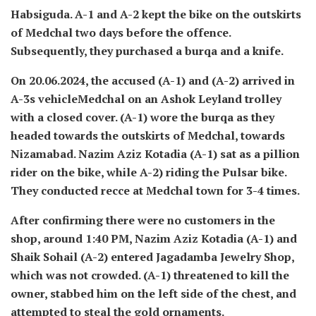
Habsiguda. A-1 and A-2 kept the bike on the outskirts
of Medchal two days before the offence.
Subsequently, they purchased a burqa and a knife.
On 20.06.2024, the accused (A-1) and (A-2) arrived in
A-3s vehicleMedchal on an Ashok Leyland trolley
with a closed cover. (A-1) wore the burqa as they
headed towards the outskirts of Medchal, towards
Nizamabad. Nazim Aziz Kotadia (A-1) sat as a pillion
rider on the bike, while A-2) riding the Pulsar bike.
They conducted recce at Medchal town for 3-4 times.
After confirming there were no customers in the
shop, around 1:40 PM, Nazim Aziz Kotadia (A-1) and
Shaik Sohail (A-2) entered Jagadamba Jewelry Shop,
which was not crowded. (A-1) threatened to kill the
owner, stabbed him on the left side of the chest, and
attempted to steal the gold ornaments.