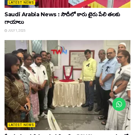
LATEST NEWS
Saudi Arabia News : సౌదీలో కారు టైరు పేలి తలకు
గాయాలు
JULY 1, 2025
LATEST NEWS