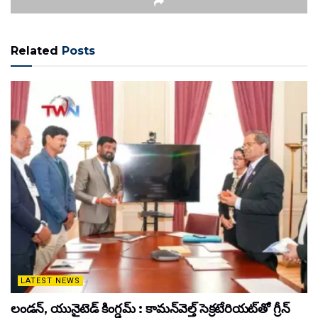
Related
Posts
LATEST NEWS
లండన్, యునైటెడ్ కింగ్డమ్ : కామన్‌వెల్త్ సెక్రటేరియట్‌తో గ్రీన్