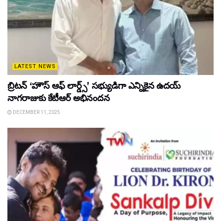
LATEST NEWS
బ్రిటన్ ‘హౌస్ ఆఫ్ లార్డ్స్’ సభ్యుడిగా ఎన్నికైన ఉదయ్
నాగరాజుకు కేటీఆర్ అభినందన
DECEMBER 11, 2025