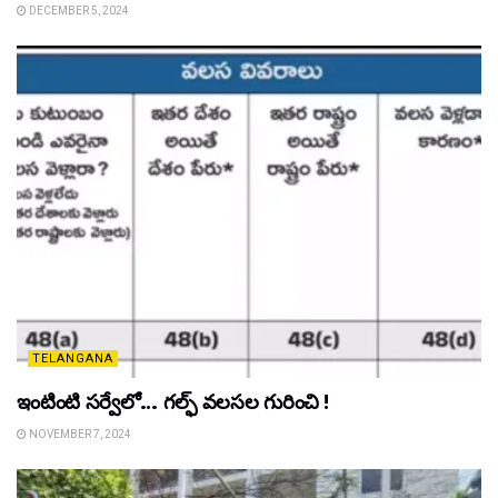
DECEMBER 5, 2024
TELANGANA
ఇంటింటి సర్వేలో… గల్ఫ్ వలసల గురించి !
NOVEMBER 7, 2024