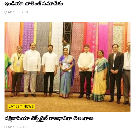
ఇండియా చాలెంజ్ సమావేశం
APRIL 19, 2026
LATEST NEWS
దక్షిణాసియా టెక్స్‌టైల్ రాజధానిగా తెలంగాణ
APRIL 3, 2026