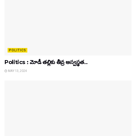
POLITICS
Politics : మోడీ తల్లికు తీవ్ర అస్వస్థత..
MAY 13, 2024