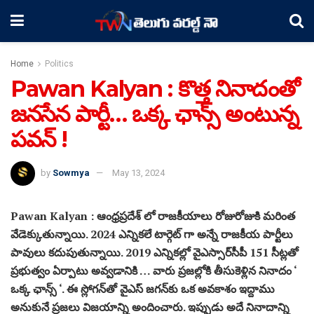
Home
Politics
Pawan Kalyan : కొత్త నినాదంతో
జనసేన పార్టీ… ఒక్క ఛాన్స్ అంటున్న
పవన్ !
by
Sowmya
May 13, 2024
Pawan Kalyan : ఆంధ్రప్రదేశ్ లో రాజకీయాలు రోజురోజుకి మరింత
వేడెక్కుతున్నాయి. 2024 ఎన్నికలే టార్గెట్ గా అన్నే రాజకీయ పార్టీలు
పావులు కదుపుతున్నాయి. 2019 ఎన్నికల్లో వైఎస్సార్‌సీపీ 151 సీట్లతో
ప్రభుత్వం ఏర్పాటు అవ్వడానికి … వారు ప్రజల్లోకి తీసుకెళ్లిన నినాదం ‘
ఒక్క ఛాన్స్ ‘. ఈ స్లోగన్‌తో వైఎస్ జగన్‌కు ఒక అవకాశం ఇద్దాము
అనుకునే ప్రజలు విజయాన్ని అందించారు. ఇప్పుడు అదే నినాదాన్ని