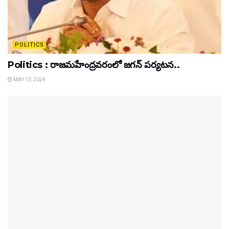
POLITICS
Politics : రాజమహేంద్రవరంలో జగన్ పర్యటన..
MAY 13, 2024