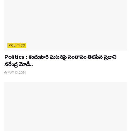
POLITICS
Politics : కందుకూరి ఘటనపై సంతాపం తెలిపిన ప్రధాని
నరేంద్ర మోడీ..
MAY 13, 2024