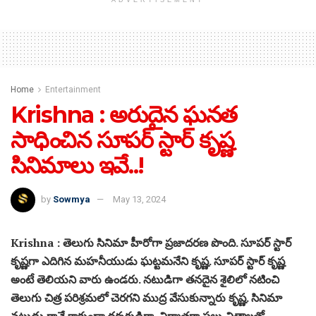
ADVERTISEMENT
Home
Entertainment
Krishna : అరుదైన ఘనత
సాధించిన సూపర్ స్టార్ కృష్ణ
సినిమాలు ఇవే..!
by
Sowmya
May 13, 2024
Krishna : తెలుగు సినిమా హీరోగా ప్రజాదరణ పొంది. సూపర్ స్టార్
కృష్ణగా ఎదిగిన మహనీయుడు ఘట్టమనేని కృష్ణ. సూపర్ స్టార్ కృష్ణ
అంటే తెలియని వారు ఉండరు. నటుడిగా తనదైన శైలిలో నటించి
తెలుగు చిత్ర పరిశ్రమలో చెరగని ముద్ర వేసుకున్నారు కృష్ణ. సినిమా
నటుడు గానే కాకుండా దర్శకుడిగా, నిర్మాతగా పలు చిత్రాలతో