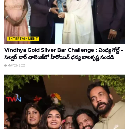
ENTERTAINMENT
Vindhya Gold Silver Bar Challenge : వింధ్య గోల్డ్ –
సిల్వర్ బార్ ఛాలెంజ్‌లో హీరోయిన్ ధ‌న్య బాల‌కృష్ణ‌ సందడి
MAY 26, 2025