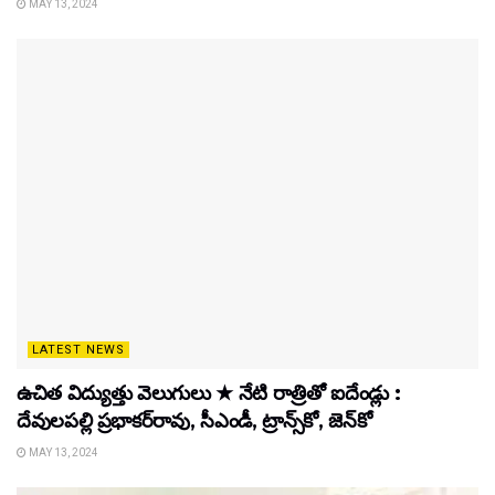
MAY 13, 2024
LATEST NEWS
ఉచిత విద్యుత్తు వెలుగులు ★ నేటి రాత్రితో ఐదేండ్లు :
దేవులపల్లి ప్రభాకర్‌రావు, సీఎండీ, ట్రాన్స్‌కో, జెన్‌కో
MAY 13, 2024