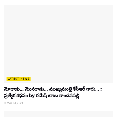
LATEST NEWS
మోగాడు… మొనగాడు… ముఖ్యమంత్రి కేసీఆర్ గారు… :
ప్రత్యేక కధనం by రమేష్ బాబు కాంచనపల్లి
MAY 13, 2024