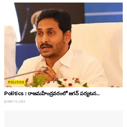
POLITICS
Politics : రాజమహేంద్రవరంలో జగన్ పర్యటన..
MAY 13, 2024