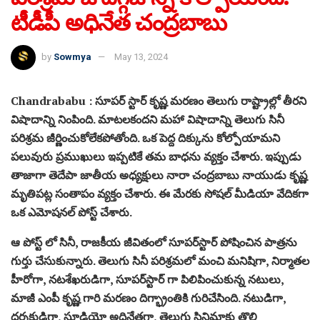
టీడీపీ అధినేత చంద్రబాబు
by
Sowmya
May 13, 2024
Chandrababu : సూపర్‌ స్టార్‌ కృష్ణ మరణం తెలుగు రాష్ట్రాల్లో తీరని
విషాదాన్ని నింపింది. మాటలకందని మహా విషాదాన్ని తెలుగు సినీ
పరిశ్రమ జీర్ణించుకోలేకపోతోంది. ఒక పెద్ద దిక్కును కోల్పోయామని
పలువురు ప్రముఖులు ఇప్పటికే తమ బాధను వ్యక్తం చేశారు. ఇప్పుడు
తాజాగా తెదేపా జాతీయ అధ్యక్షులు నారా చంద్రబాబు నాయుడు కృష్ణ
మృతిపట్ల సంతాపం వ్యక్తం చేశారు. ఈ మేరకు సోషల్ మీడియా వేదికగా
ఒక ఎమోషనల్ పోస్ట్ చేశారు.
ఆ పోస్ట్ లో సినీ, రాజకీయ జీవితంలో సూపర్‌స్టార్‌ పోషించిన పాత్రను
గుర్తు చేసుకున్నారు. తెలుగు సినీ పరిశ్రమలో మంచి మనిషిగా, నిర్మాతల
హీరోగా, నటశేఖరుడిగా, సూపర్‌స్టార్ గా పిలిపించుకున్న నటులు,
మాజీ ఎంపీ కృష్ణ గారి మరణం దిగ్భ్రాంతికి గురిచేసింది. నటుడిగా,
దర్శకుడిగా, స్టూడియో అధినేతగా, తెలుగు సినిమాకు తొలి