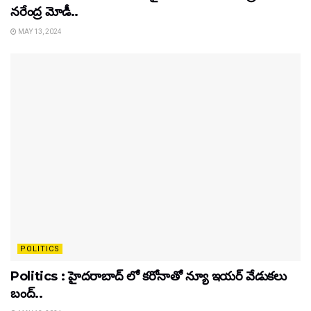
నరేంద్ర మోడీ..
MAY 13, 2024
POLITICS
Politics : హైదరాబాద్ లో కరోనాతో న్యూ ఇయర్ వేడుకలు
బంద్..