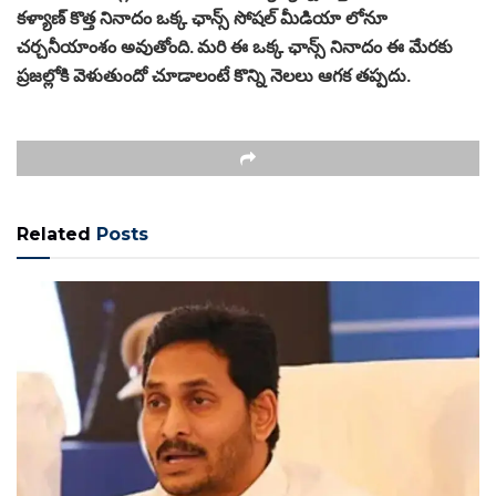
కళ్యాణ్ కొత్త నినాదం ఒక్క ఛాన్స్ సోషల్ మీడియా లోనూ
చర్చనీయాంశం అవుతోంది. మరి ఈ ఒక్క ఛాన్స్ నినాదం ఈ మేరకు
ప్రజల్లోకి వెళుతుందో చూడాలంటే కొన్ని నెలలు ఆగక తప్పదు.
Related
Posts