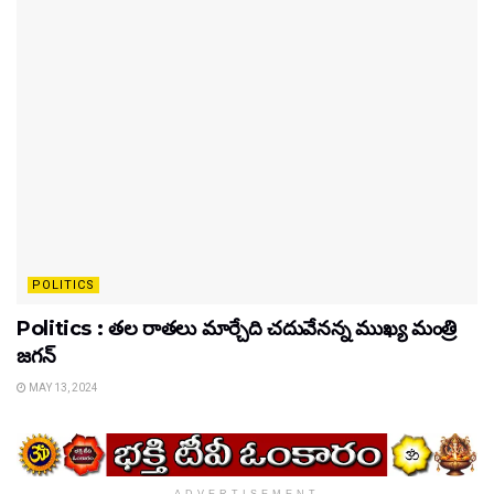
POLITICS
Politics : తల రాతలు మార్చేది చదువేనన్న ముఖ్య మంత్రి
జగన్
MAY 13, 2024