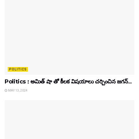
POLITICS
Politics : అమిత్ షా తో కీలక విషయాలు చర్చించిన జగన్..
MAY 13, 2024