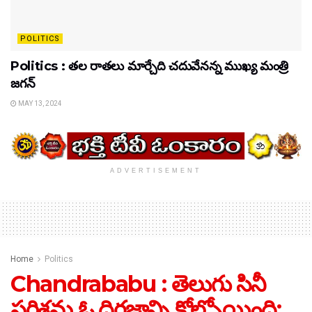
POLITICS
Politics : తల రాతలు మార్చేది చదువేనన్న ముఖ్య మంత్రి
జగన్
MAY 13, 2024
ADVERTISEMENT
Home
Politics
Chandrababu : తెలుగు సినీ
పరిశ్రమ ఓ దిగ్గజాన్ని కోల్పోయింది: