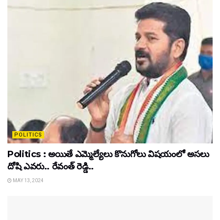
POLITICS
Politics : అయితే ఎమ్మెల్యేలు కొనుగోలు విషయంలో అసలు
దోషి ఎవరు.. రేవంత్ రెడ్డి..
MAY 13, 2024