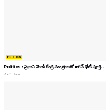
POLITICS
Politics : ప్రధాని మోడీ కేంద్ర మంత్రులతో జగన్ భేటీ పూర్తి..
MAY 13, 2024