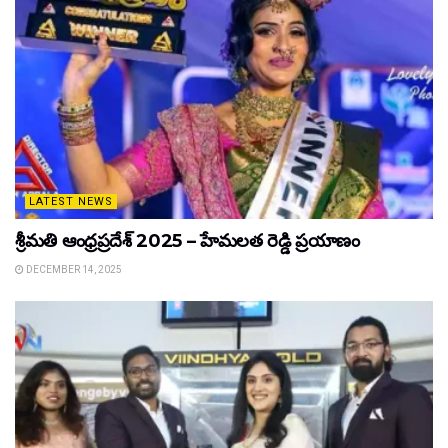
LATEST NEWS
శ్రీమతి ఆంధ్రప్రదేశ్ 2025 – హేమలత రెడ్డి ప్రయాణం
DECEMBER 14, 2025