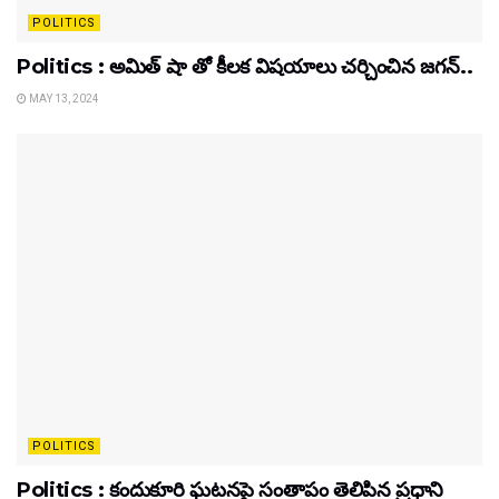
POLITICS
Politics : అమిత్ షా తో కీలక విషయాలు చర్చించిన జగన్..
MAY 13, 2024
POLITICS
Politics : కందుకూరి ఘటనపై సంతాపం తెలిపిన ప్రధాని