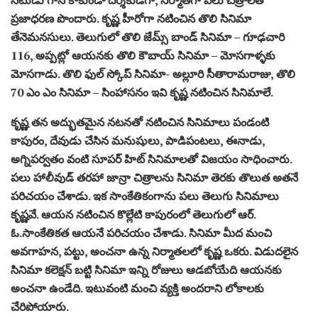
ప్రజాధరణ పొందారు. కృష్ణ హీరోగా నటించిన తొలి సినిమా
తేనెమనసులు. తెలుగులో తొలి జేమ్స్ బాండ్ సినిమా – గూఢచారి
116, అప్పట్లో ఆయనకు తొలి కౌబాయ్ సినిమా – మోసగాళ్ళకు
మోసగాడు. తొలి ఫుల్ స్కోప్ సినిమా- అల్లూరి సీతారామరాజు, తొలి
70 ఎం ఎం సినిమా – సింహాసనం ఇవి కృష్ణ నటించిన సినిమాలే.
కృష్ణ తన అద్భుతమైన నటనతో నటించిన సినిమాలు పండంటి
కాపురం, దేవుడు చేసిన మనుషులు, పాడిపంటలు, ఈనాడు,
అగ్నిపర్వతం వంటి సూపర్ హిట్ సినిమాలతో విజయం సాధించారు.
పలు హాలీవుడ్ తరహా జాన్రా చిత్రాలను సినిమా తెరకు తొలుత అతనే
పరిచయం చేశాడు. ఇక సాంకేతికంగాను పలు తెలుగు సినిమాలు
కృష్ణవే. ఆయన నటించిన కొల్లేటి కాపురంలో తెలుగులో ఆర్.
ఓ.సాంకేతికత ఆయనే పరిచయం చేశాడు. సినిమా మీద మంచి
అవగాహన, పట్టు, అంచనా ఉన్న నిర్మాతలలో కృష్ణ ఒకరు. విడుదలైన
సినిమా కలెక్షన్ బట్టి సినిమా ఇన్ని రోజులు ఆడబోయేది ఆయనకు
అంచనా ఉండేది. ఇటువంటి మంచి వ్యక్తి అందరాని లోకాలకు
చేరిపోయారు.