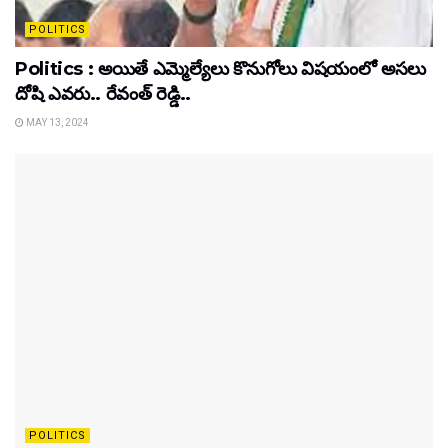
POLITICS
Politics : అయితే ఎమ్మెల్యేలు కొనుగోలు విషయంలో అసలు
దోషి ఎవరు.. రేవంత్ రెడ్డి..
MAY 13, 2024
POLITICS