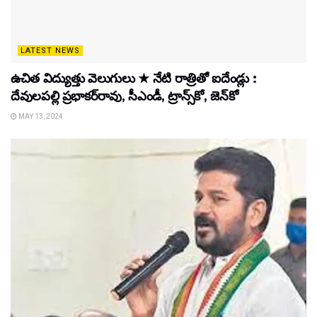
LATEST NEWS
ఉచిత విద్యుత్తు వెలుగులు ★ నేటి రాత్రితో ఐదేండ్లు :
దేవులపల్లి ప్రభాకర్‌రావు, సీఎండీ, ట్రాన్స్‌కో, జెన్‌కో
MAY 13, 2024