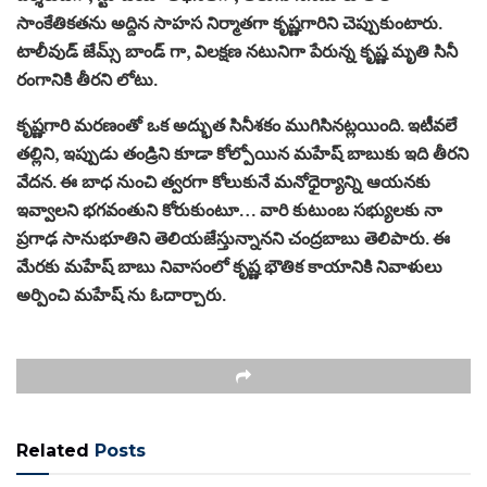
సాంకేతికతను అద్దిన సాహస నిర్మాతగా కృష్ణగారిని చెప్పుకుంటారు.
టాలీవుడ్ జేమ్స్ బాండ్ గా, విలక్షణ నటునిగా పేరున్న కృష్ణ మృతి సినీ
రంగానికి తీరని లోటు.
కృష్ణగారి మరణంతో ఒక అద్భుత సినీశకం ముగిసినట్లయింది. ఇటీవలే
తల్లిని, ఇప్పుడు తండ్రిని కూడా కోల్పోయిన మహేష్ బాబుకు ఇది తీరని
వేదన. ఈ బాధ నుంచి త్వరగా కోలుకునే మనోధైర్యాన్ని ఆయనకు
ఇవ్వాలని భగవంతుని కోరుకుంటూ… వారి కుటుంబ సభ్యులకు నా
ప్రగాఢ సానుభూతిని తెలియజేస్తున్నానని చంద్రబాబు తెలిపారు. ఈ
మేరకు మహేష్ బాబు నివాసంలో కృష్ణ భౌతిక కాయానికి నివాళులు
అర్పించి మహేష్ ను ఓదార్చారు.
Related
Posts