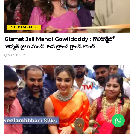
ENTERTAINMENT
Gismat Jail Mandi Gowlidoddy : గౌలిదొడ్డిలో
‘జిస్మత్ జైలు మండి’ 15వ బ్రాంచ్ గ్రాండ్ లాంచ్
MAY 18, 2025