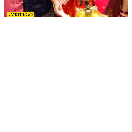
LATEST NEWS
Neelambhhari Silks : చేనేత చీరలంటే తనకెంతో
ఇష్టమన్న నటి సంయుక్తా మీనన్‌
APRIL 19, 2025