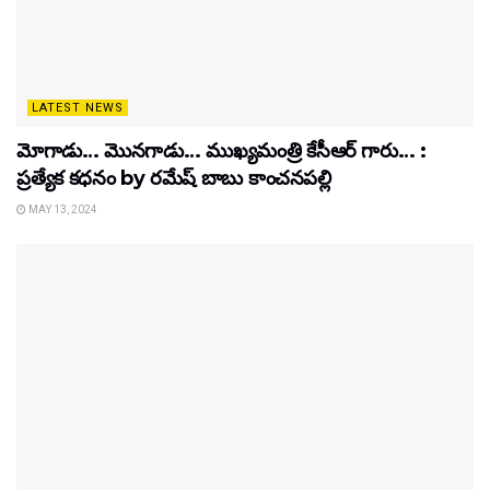
LATEST NEWS
మోగాడు… మొనగాడు… ముఖ్యమంత్రి కేసీఆర్ గారు… :
ప్రత్యేక కధనం by రమేష్ బాబు కాంచనపల్లి
MAY 13, 2024