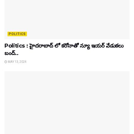
POLITICS
Politics : హైదరాబాద్ లో కరోనాతో న్యూ ఇయర్ వేడుకలు
బంద్..
MAY 13, 2024