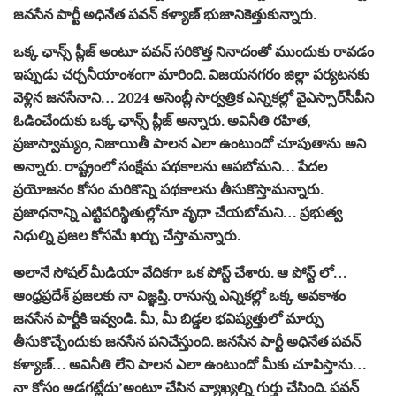
జనసేన పార్టీ అధినేత పవన్ కళ్యాణ్ భుజానికెత్తుకున్నారు.
ఒక్క ఛాన్స్ ప్లీజ్ అంటూ ప‌వ‌న్ స‌రికొత్త నినాదంతో ముందుకు రావడం
ఇప్పుడు చర్చనీయాంశంగా మారింది. విజయనగరం జిల్లా పర్యటనకు
వెళ్లిన జనసేనాని… 2024 అసెంబ్లీ సార్వత్రిక ఎన్నికల్లో వైఎస్సార్‌సీపీని
ఓడించేందుకు ఒక్క ఛాన్స్ ప్లీజ్ అన్నారు. అవినీతి రహిత,
ప్రజాస్వామ్యం, నిజాయితీ పాలన ఎలా ఉంటుందో చూపుతాను అని
అన్నారు. రాష్ట్రంలో సంక్షేమ పథకాలను ఆపబోమని… పేదల
ప్రయోజనం కోసం మరికొన్ని పథకాలను తీసుకొస్తామన్నారు.
ప్రజాధనాన్ని ఎట్టిపరిస్థితుల్లోనూ వృధా చేయబోమని… ప్రభుత్వ
నిధుల్ని ప్రజల కోసమే ఖర్చు చేస్తామన్నారు.
అలానే సోషల్ మీడియా వేదికగా ఒక పోస్ట్ చేశారు. ఆ పోస్ట్ లో…
ఆంధ్రప్రదేశ్ ప్రజలకు నా విజ్ఞప్తి. రానున్న ఎన్నికల్లో ఒక్క అవకాశం
జనసేన పార్టీకి ఇవ్వండి. మీ, మీ బిడ్డల భవిష్యత్తులో మార్పు
తీసుకొచ్చేందుకు జనసేన పనిచేస్తుంది. జనసేన పార్టీ అధినేత పవన్
కళ్యాణ్… అవినీతి లేని పాలన ఎలా ఉంటుందో మీకు చూపిస్తాను…
నా కోసం అడగట్లేదు’అంటూ చేసిన వ్యాఖ్యల్ని గుర్తు చేసింది. పవన్