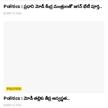
Politics : ప్రధాని మోడీ కేంద్ర మంత్రులతో జగన్ భేటీ పూర్తి..
MAY 13, 2024
POLITICS
Politics : మోడీ తల్లికు తీవ్ర అస్వస్థత..
MAY 13, 2024