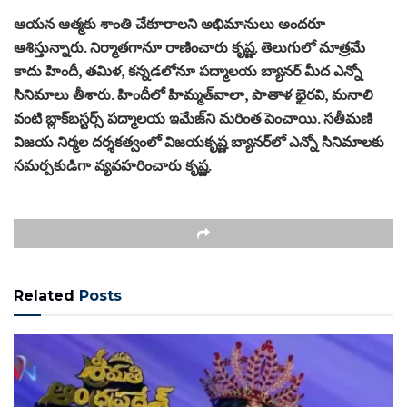
ఆయన ఆత్మకు శాంతి చేకూరాలని అభిమానులు అందరూ
ఆశిస్తున్నారు. నిర్మాత‌గానూ రాణించారు కృష్ణ. తెలుగులో మాత్రమే
కాదు హిందీ, త‌మిళ, క‌న్నడ‌లోనూ ప‌ద్మాల‌య బ్యాన‌ర్ మీద ఎన్నో
సినిమాలు తీశారు. హిందీలో హిమ్మత్‌వాలా, పాతాళ భైర‌వి, మ‌నాలి
వంటి బ్లాక్‌బ‌స్టర్స్ ప‌ద్మాల‌య ఇమేజ్‌ని మ‌రింత పెంచాయి. స‌తీమ‌ణి
విజ‌య నిర్మల ద‌ర్శకత్వంలో విజ‌య‌కృష్ణ బ్యాన‌ర్‌లో ఎన్నో సినిమాల‌కు
స‌మ‌ర్పకుడిగా వ్యవ‌హ‌రించారు కృష్ణ.
Related
Posts