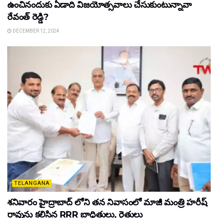
ఉంచినందుకు ఏడాది విజయోత్సవాలు చేసుకుంటున్నావా
రేవంత్ రెడ్డి?
DECEMBER 12, 2024
TELANGANA
శనివారం హైద్రాబాద్ లోని తన నివాసంలో మాజీ మంత్రి హరీష్
రావును కలిసిన RRR బాధితులు, రైతులు