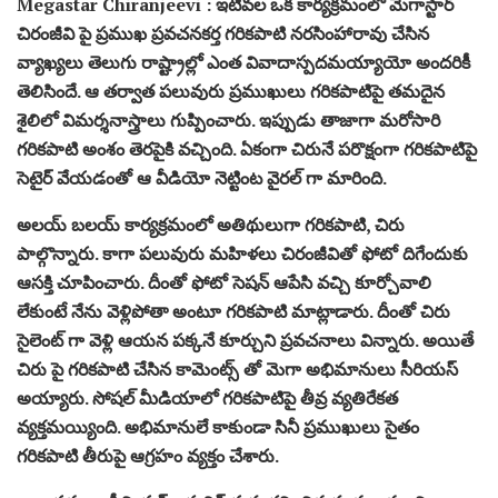
Megastar Chiranjeevi : ఇటీవల ఒక కార్యక్రమంలో మెగాస్టార్
చిరంజీవి పై ప్రముఖ ప్రవచనకర్త గరికపాటి నరసింహారావు చేసిన
వ్యాఖ్యలు తెలుగు రాష్ట్రాల్లో ఎంత వివాదాస్పదమయ్యాయో అందరికీ
తెలిసిందే. ఆ తర్వాత పలువురు ప్రముఖులు గరికపాటిపై తమదైన
శైలిలో విమర్శనాస్త్రాలు గుప్పించారు. ఇప్పుడు తాజాగా మరోసారి
గరికపాటి అంశం తెరపైకి వచ్చింది. ఏకంగా చిరునే పరొక్షంగా గరికపాటిపై
సెటైర్ వేయడంతో ఆ వీడియో నెట్టింట వైరల్ గా మారింది.
అలయ్ బలయ్ కార్యక్రమంలో అతిథులుగా గరికపాటి, చిరు
పాల్గొన్నారు. కాగా పలువురు మహిళలు చిరంజీవితో ఫోటో దిగేందుకు
ఆసక్తి చూపించారు. దీంతో ఫోటో సెషన్ ఆపేసి వచ్చి కూర్చోవాలి
లేకుంటే నేను వెళ్లిపోతా అంటూ గరికపాటి మాట్లాడారు. దీంతో చిరు
సైలెంట్ గా వెళ్లి ఆయన పక్కనే కూర్చుని ప్రవచనాలు విన్నారు. అయితే
చిరు పై గరికపాటి చేసిన కామెంట్స్ తో మెగా అభిమానులు సీరియస్
అయ్యారు. సోషల్ మీడియాలో గరికపాటిపై తీవ్ర వ్యతిరేకత
వ్యక్తమయ్యింది. అభిమానులే కాకుండా సినీ ప్రముఖులు సైతం
గరికపాటి తీరుపై ఆగ్రహం వ్యక్తం చేశారు.