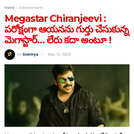
Home
Entertainment
Megastar Chiranjeevi :
పరోక్షంగా ఆయనను గుర్తు చేసుకున్న
మెగాస్టార్… లేరు కదా అంటూ !
by
Sowmya
May 13, 2024