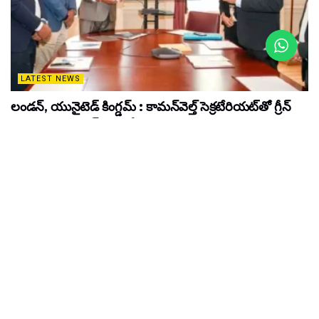
LATEST NEWS
లండన్, యునైటెడ్ కింగ్డమ్ : కామన్‌వెల్త్ సెక్రటేరియట్‌తో గ్రీన్
ఇండియా చాలెంజ్ సమావేశం
APRIL 19, 2026