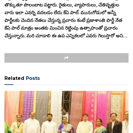
తొక్కుతూ పొలంబాట పట్టారు. రైతులు, వ్యాపారులు, చేతివృత్తుల
వారు ఇలా ఎవర్ని వదలడం లేదు కేఏ పాల్. మునుగోడులో అన్నీ
పార్టీలకు చెందిన నేతలు చేస్తున్న ప్రచారం కంటే ప్రజాశాంతి పార్టీ నేత
కేఏ పాల్ మాత్రం అంతకు మించిన రెట్టింపు ఉత్సాహంతో ప్రచారం
చేస్తున్నారు. మరి చూడాలి ఈ ఉప ఎన్నికలలో ఎవరు గెలుస్తారో అని…
Related
Posts