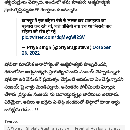
తల్లిదండ్రులు చెప్పారు. అందులో తమ కూతురు ఆత్మహత్యకు
ప్రయత్నిస్తున్నదంతా రికార్డయి ఉందన్నారు.
कानपुर में एक महिला पंखे से लटक कर आत्महत्या का
प्रयास कर रही थी, पति वीडियो बना रहा था जिसके बाद
महिला की मौत हो गई|
pic.twitter.com/dqMvgWl2SV
— Priya singh (@priyarajputlive)
October
26, 2022
షోబితా మానసిక అనారోగ్యంతో ఆత్మహత్యకు పాల్పడిందని,
గతంలోనూ ఆత్మహత్యకు ప్రయత్నించిందని సంజయ్ చెప్పాడన్నారు.
షోబితా ఉరి వేసుకునే ప్రయత్నం చేస్తుంటే ఆపకుండా ఏం చేస్తున్నావని
సంజయ్ పై వాళ్లు మండిపడ్డారు. అనంతరం పోలీసులకు ఫిర్యాదు
చేశారు. ప్రస్తుతం సంజయ్ ను విచారిస్తున్నట్లు పోలీసులు తెలిపారు.
ఏదేమైనా, అసలు ఆ భర్తను ఏ తిట్ల దండకంతో తిట్టాలో కూడా అర్థం
కావట్లేదు గదూ…!!
Source:
A Women Shobita Guptha Suicide in Front of Husband Sanjay