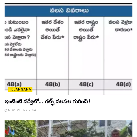
TELANGANA
ఇంటింటి సర్వేలో… గల్ఫ్ వలసల గురించి !
NOVEMBER 7, 2024