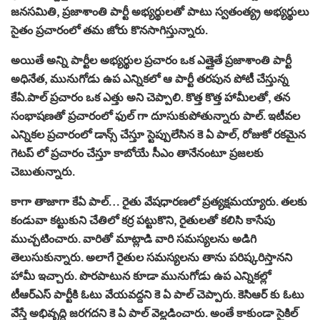
జనసమితి, ప్రజాశాంతి పార్టీ అభ్యర్థులతో పాటు స్వతంత్య్ర అభ్యర్థులు
సైతం ప్రచారంలో తమ జోరు కొనసాగిస్తున్నారు.
అయితే అన్ని పార్టీల అభ్యర్థుల ప్రచారం ఒక ఎత్తైతే ప్రజాశాంతి పార్టీ
అధినేత, మునుగోడు ఉప ఎన్నికలో ఆ పార్టీ తరపున పోటీ చేస్తున్న
కేఏ.పాల్ ప్రచారం ఒక ఎత్తు అని చెప్పాలి. కొత్త కొత్త హామీలతో, తన
సంభాషణతో ప్రచారంలో ఫుల్ గా దూసుకుపోతున్నారు పాల్. ఇటీవల
ఎన్నికల ప్రచారంలో డాన్స్ చేస్తూ స్టెప్పులేసిన కె ఏ పాల్, రోజుకో రకమైన
గెటప్ లో ప్రచారం చేస్తూ కాబోయే సీఎం తానేనంటూ ప్రజలకు
చెబుతున్నారు.
కాగా తాజాగా కేఏ పాల్… రైతు వేషధారణలో ప్రత్యక్షమయ్యారు. తలకు
కండువా కట్టుకుని చేతిలో కర్ర పట్టుకొని, రైతులతో కలిసి కాసేపు
ముచ్చటించారు. వారితో మాట్లాడి వారి సమస్యలను అడిగి
తెలుసుకున్నారు. అలాగే రైతుల సమస్యలను తాను పరిష్కరిస్తానని
హామీ ఇచ్చారు. పొరపాటున కూడా మునుగోడు ఉప ఎన్నికల్లో
టీఆర్ఎస్ పార్టీకి ఓటు వేయవద్దని కె ఏ పాల్ చెప్పారు. కెసిఆర్ కు ఓటు
వేస్తే అభివృద్ధి జరగదని కె ఏ పాల్ వెల్లడించారు. అంతే కాకుండా సైకిల్