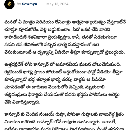
by
Sowmya
May 13, 2024
మనతో ఏ మాత్రం పరిచయం లేనివాళ్లు ఆత్మహత్యాయత్నం చేస్తూంటేనే
చూస్తూ వూరుకోలేం. వెళ్లి అడ్డుకుంటాం, ఏదో ఒకటి చేసి వారిని
కాపాడేందుకే శతవిధాలా ప్రయత్నిస్తాం. కానీ, తనతో ఏడడుగులూ
నడచి తన జీవితంలోకి వచ్చిన భార్య మనస్తాపంతో ఉరి
వేసుకుంటూంటే ఆ దృశ్యాన్ని వీడియో తీస్తూ కూర్చున్నాడో ప్రబుద్ధుడు.
ఉత్తరప్రదేశ్ లోని కాన్పూర్ లో అమానవీయ ఘటన చోటుచేసుకుంది.
కళ్లముందే భార్య ప్రాణం పోతుంటే అడ్డుకోకుండా ఫోన్లో వీడియో తీస్తూ
కూర్చున్నాడో భర్త. తర్వాత భార్య తరపు వాళ్లకు ఆ వీడియో
చూపడంతో ఈ దారుణం వెలుగులోకి వచ్చింది. మృతురాలి
తల్లిదండ్రులు ఫిర్యాదు చేయడంతో సదరు భర్తను పోలీసులు అరెస్టు
చేసి విచారిస్తున్నారు.
కాన్పూర్ కు చెందిన సంజయ్ గుప్తా, షోబితా గుప్తాలకు నాలుగేళ్ల క్రితం
వివాహం జరిగింది. కాన్పూర్ లోనే కాపురం ఉంటున్నారు. అయితే,
ఇటీవల భార్యాభర్తల మధ్య విభేదాలు పొడసూపాయి. దీంతో తరచుగా