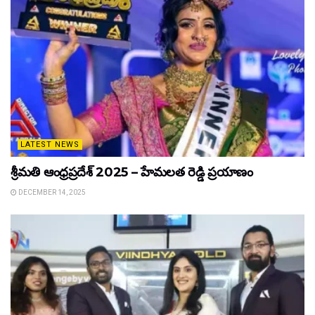
LATEST NEWS
శ్రీమతి ఆంధ్రప్రదేశ్ 2025 – హేమలత రెడ్డి ప్రయాణం
DECEMBER 14, 2025