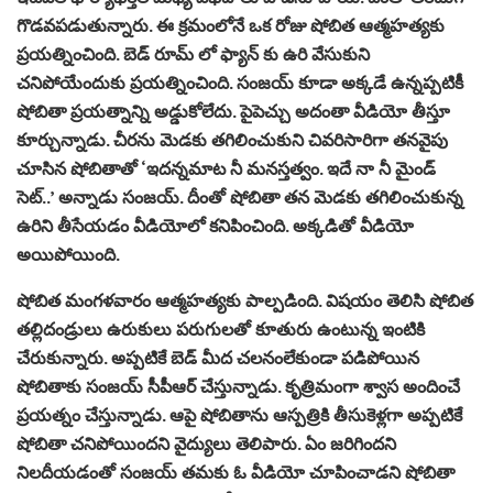
గొడవపడుతున్నారు. ఈ క్రమంలోనే ఒక రోజు షోబిత ఆత్మహత్యకు
ప్రయత్నించింది. బెడ్ రూమ్ లో ఫ్యాన్ కు ఉరి వేసుకుని
చనిపోయేందుకు ప్రయత్నించింది. సంజయ్ కూడా అక్కడే ఉన్నప్పటికీ
షోబితా ప్రయత్నాన్ని అడ్డుకోలేదు. పైపెచ్చు అదంతా వీడియో తీస్తూ
కూర్చున్నాడు. చీరను మెడకు తగిలించుకుని చివరిసారిగా తనవైపు
చూసిన షోబితాతో ‘ఇదన్నమాట నీ మనస్తత్వం. ఇదే నా నీ మైండ్
సెట్..’ అన్నాడు సంజయ్. దీంతో షోబితా తన మెడకు తగిలించుకున్న
ఉరిని తీసేయడం వీడియోలో కనిపించింది. అక్కడితో వీడియో
అయిపోయింది.
షోబిత మంగళవారం ఆత్మహత్యకు పాల్పడింది. విషయం తెలిసి షోబిత
తల్లిదండ్రులు ఉరుకులు పరుగులతో కూతురు ఉంటున్న ఇంటికి
చేరుకున్నారు. అప్పటికే బెడ్ మీద చలనంలేకుండా పడిపోయిన
షోబితాకు సంజయ్ సీపీఆర్ చేస్తున్నాడు. కృత్రిమంగా శ్వాస అందించే
ప్రయత్నం చేస్తున్నాడు. ఆపై షోబితాను ఆస్పత్రికి తీసుకెళ్లగా అప్పటికే
షోబితా చనిపోయిందని వైద్యులు తెలిపారు. ఏం జరిగిందని
నిలదీయడంతో సంజయ్ తమకు ఓ వీడియో చూపించాడని షోబితా