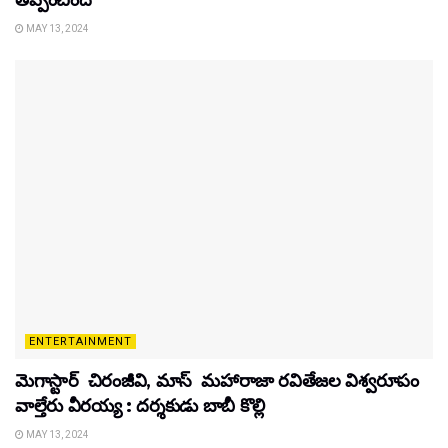
MAY 13, 2024
ENTERTAINMENT
మెగాస్టార్ చిరంజీవి, మాస్ మహారాజా రవితేజల విశ్వరూపం
వాల్తేరు వీరయ్య : దర్శకుడు బాబీ కొల్లి
MAY 13, 2024