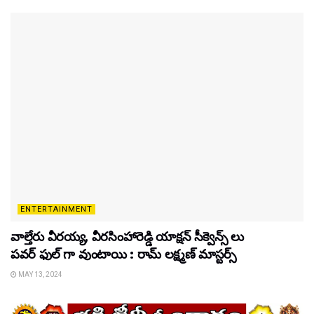
ENTERTAINMENT
వాల్తేరు వీరయ్య, వీరసింహారెడ్డి యాక్షన్ సీక్వెన్స్ లు
పవర్ ఫుల్ గా వుంటాయి : రామ్ లక్ష్మణ్ మాస్టర్స్
MAY 13, 2024