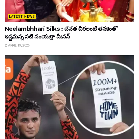
LATEST NEWS
Neelambhhari Silks : చేనేత చీరలంటే తనకెంతో
ఇష్టమన్న నటి సంయుక్తా మీనన్‌
APRIL 19, 2025