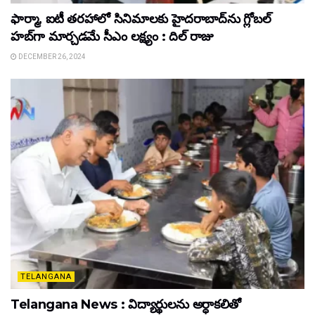
ఫార్మా, ఐటీ తరహాలో సినిమాలకు హైదరాబాద్‌ను గ్లోబల్
హబ్‌గా మార్చడమే సీఎం లక్ష్యం : దిల్ రాజు
DECEMBER 26, 2024
TELANGANA
Telangana News : విద్యార్థులను అర్ధాకలితో