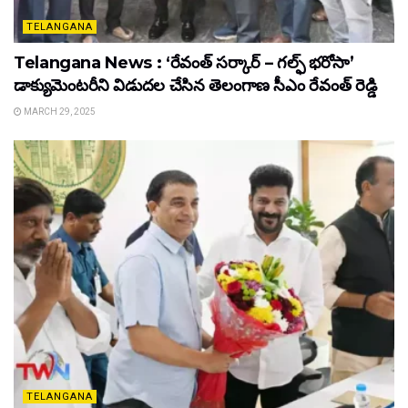
TELANGANA
Telangana News : ‘రేవంత్ సర్కార్ – గల్ఫ్ భరోసా’
డాక్యుమెంటరీని విడుదల చేసిన తెలంగాణ సీఎం రేవంత్ రెడ్డి
MARCH 29, 2025
TELANGANA