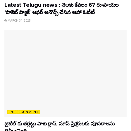
Latest Telugu news : నెలకు కేవలం 67 రూపాయల
‘పాకెట్ ప్యాక్’ ఆఫర్ అనౌన్స్ చేసిన ఆహా ఓటీటీ
MARCH 31, 2025
ENTERTAINMENT
టైటిల్‌ కు తగ్గట్టు పాట క్లాస్, మాస్ ప్రేక్షకులకు పూనకాలను
తెప్పించింది