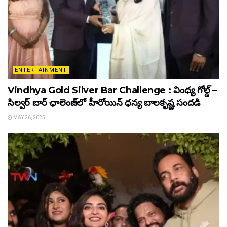
ENTERTAINMENT
Vindhya Gold Silver Bar Challenge : వింధ్య గోల్డ్ –
సిల్వర్ బార్ ఛాలెంజ్‌లో హీరోయిన్ ధ‌న్య బాల‌కృష్ణ‌ సందడి
MAY 26, 2025