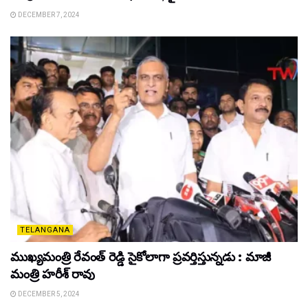
DECEMBER 7, 2024
TELANGANA
ముఖ్యమంత్రి రేవంత్ రెడ్డి సైకోలాగా ప్రవర్తిస్తున్నడు : మాజీ
మంత్రి హరీశ్ రావు
DECEMBER 5, 2024