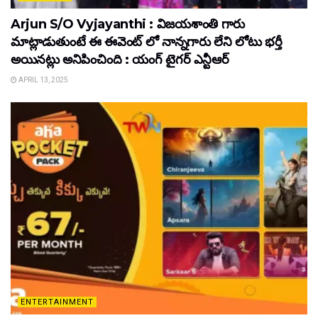
Arjun S/O Vyjayanthi : విజయశాంతి గారు
మాట్లాడుతుంటే ఈ ఈవెంట్ లో నాన్నగారు లేని లోటు భర్తీ
అయినట్లు అనిపించింది : యంగ్ టైగర్ ఎన్టీఆర్
APRIL 13, 2025
ENTERTAINMENT