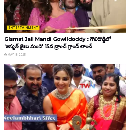
ENTERTAINMENT
Gismat Jail Mandi Gowlidoddy : గౌలిదొడ్డిలో
‘జిస్మత్ జైలు మండి’ 15వ బ్రాంచ్ గ్రాండ్ లాంచ్
MAY 18, 2025