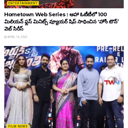
ENTERTAINMENT
Hometown Web Series : ఆహా ఓటీటీలో 100
మిలియన్ ఫ్లస్ మినిట్స్ వ్యూయర్ షిప్ సాధించిన ‘హోం టౌన్’
వెబ్ సిరీస్
APRIL 14, 2025
FILM NEWS