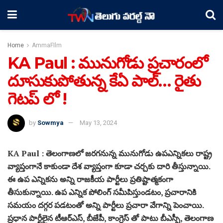
Home
AmmaFIlm
KA Paul : మునుగోడు ప్రచారంలో
దూసుకుపోతున్న కే‌ఏ పాల్… రైతు
గెటప్ లో !
by
Sowmya
May 13, 2024
KA Paul : తెలంగాణలో జరగనున్న మునుగోడు ఉపఎన్నికలు రాష్ట్ర
వ్యాప్తంగానే కాకుండా దేశ వ్యాప్తంగా కూడా చర్చకు దారి తీస్తున్నాయి.
ఈ ఉప ఎన్నికను అన్ని రాజకీయ పార్టీలు ప్రతిష్టాత్మకంగా
తీసుకున్నాయి. ఉప ఎన్నిక పోలింగ్ సమీపిస్తుండటం, ప్రచారానికి
సమయం దగ్గర పడటంతో అన్ని పార్టీలు ప్రచారా వేగాన్ని పెంచాయి.
ప్రధాన పార్టీలైన టీఆర్ఎస్, బీజేపీ, కాంగ్రెస్ తో పాటు బీఎస్పీ, తెలంగాణ