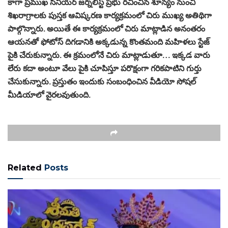
కాగా ప్రముఖ సీనియర్ జర్నలిస్ట్ ప్రభు రచించిన శూన్యం నుంచి
శిఖరాగ్రాలకు పుస్తక ఆవిష్కరణ కార్యక్రమంలో చిరు ముఖ్య అతిథిగా
పాల్గొన్నారు. అయితే ఈ కార్యక్రమంలో చిరు మాట్లాడిన అనంతరం
ఆయనతో ఫోటోస్ దిగడానికి అక్కడున్న కొంతమంది మహిళలు స్టేజ్
పైకి చేరుకున్నారు. ఈ క్రమంలోనే చిరు మాట్లాడుతూ… ఇక్కడ వారు
లేరు కదా అంటూ వేలు పైకి చూపిస్తూ పరొక్షంగా గరికపాటిని గుర్తు
చేసుకున్నారు. ప్రస్తుతం ఇందుకు సంబంధించిన వీడియో సోషల్
మీడియాలో వైరలవుతుంది.
Related
Posts