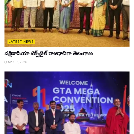
LATEST NEWS
దక్షిణాసియా టెక్స్‌టైల్ రాజధానిగా తెలంగాణ
APRIL 3, 2026