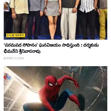
FILM NEWS
‘పరమపద సోపానం’ ఘనవిజయం సాధిస్తుంది : దర్శకుడు
భీమనేని శ్రీనివాసరావు
APRIL 21, 2026