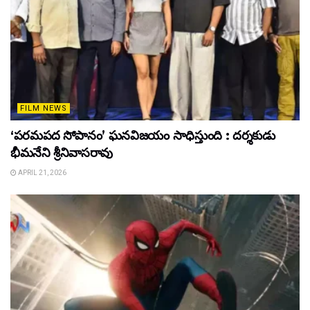
FILM NEWS
‘పరమపద సోపానం’ ఘనవిజయం సాధిస్తుంది : దర్శకుడు
భీమనేని శ్రీనివాసరావు
APRIL 21, 2026