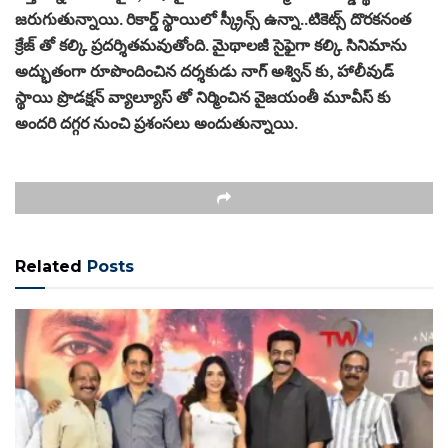
జరుగుతున్నాయి. రికార్డ్ స్థాయిలో స్క్రీన్స్ ఉన్నా..టికెట్స్ దొరకనంత
క్రేజ్ తో కల్కి ప్రదర్శితమవుతోంది. మైథాలజీ సైఫైగా కల్కి సినిమాను
అద్భుతంగా రూపొందించిన దర్శకుడు నాగ్ అశ్విన్ కు, హాలీవుడ్
స్థాయి ప్రొడక్షన్ వ్యాల్యూస్ తో నిర్మించిన వైజయంతీ మూవీస్ కు
అందరి దగ్గర నుంచి ప్రశంసలు అందుతున్నాయి.
Related
Posts