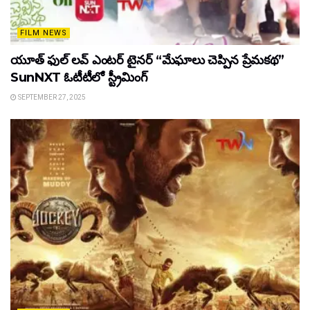
FILM NEWS
యూత్ ఫుల్ లవ్ ఎంటర్ టైనర్ “మేఘాలు చెప్పిన ప్రేమకథ”
SunNXT ఓటీటీలో స్ట్రీమింగ్
SEPTEMBER 27, 2025