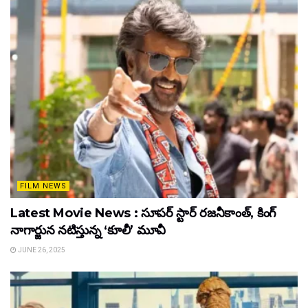
FILM NEWS
Latest Movie News : సూపర్ స్టార్ రజనీకాంత్, కింగ్
నాగార్జున నటిస్తున్న ‘కూలీ’ మూవీ
JUNE 26, 2025