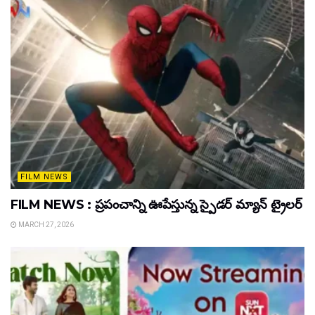
FILM NEWS
FILM NEWS : ప్రపంచాన్ని ఊపేస్తున్న స్పైడర్ మ్యాన్ ట్రైలర్
MARCH 27, 2026