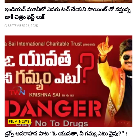
ఇండియన్ మూవీలో ఎవరు టచ్ చేయని పాయింట్ తో వస్తున్న
జాకీ చిత్రం ఫస్ట్ లుక్
SEPTEMBER 26, 2025
FILM NEWS
డ్రగ్స్ అవగాహన పాట “ఓ యువతా, నీ గమ్య ఎటు వైపు?” :