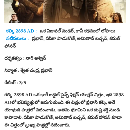
కల్కి 2898 AD :
ఒక విజువల్ వండర్, కానీ కథనంలో లోపాలు
నటీనటులు :
ప్రభాస్, దీపికా పాడుకోణే, అమితాబ్ బచ్చన్, కమల్
హాసన్
దర్శకత్వం : నాగ్ అశ్విన్
నిర్మాత : శ్వేత చంద్ర, ప్రభాస్
రేటింగ్ : 3/5
కల్కి 2898 AD ఒక భారీ బడ్జెట్ సైన్స్ ఫిక్షన్ యాక్షన్ చిత్రం, ఇది 2898
ADలో భవిష్యత్తులో జరుగుతుంది. ఈ చిత్రంలో ప్రభాస్ కల్కి అనే
యోధుడి పాత్రలో నటించాడు, అతను భూమిని ఒక దుష్ట శక్తి నుండి
కాపాడాలి. దీపికా పాడుకోణే, అమితాబ్ బచ్చన్, కమల్ హాసన్ కూడా
ఈ చిత్రంలో முఖ్య పాత్రల్లో నటించారు.