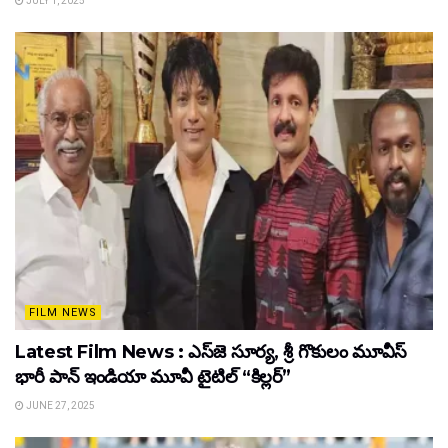
JULY 1, 2025
FILM NEWS
Latest Film News : ఎస్‌జె సూర్య, శ్రీ గొకులం మూవీస్‌
భారీ పాన్‌ ఇండియా మూవీ టైటిల్ “కిల్లర్”
JUNE 27, 2025