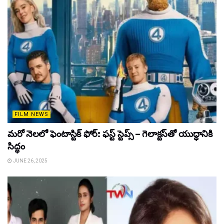
FILM NEWS
మరో నెలలో ఫెంటాస్టిక్ ఫోర్: ఫస్ట్ స్టెప్స్ – గెలాక్టస్‌తో యుద్ధానికి
సిద్ధం
JUNE 26, 2025