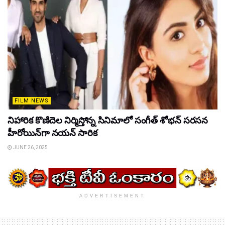
FILM NEWS
నిహారిక కొణిదెల నిర్మిస్తోన్న సినిమాలో సంగీత్ శోభన్ సరసన
హీరోయిన్‌గా నయన్ సారిక
JUNE 26, 2025
ADVERTISEMENT