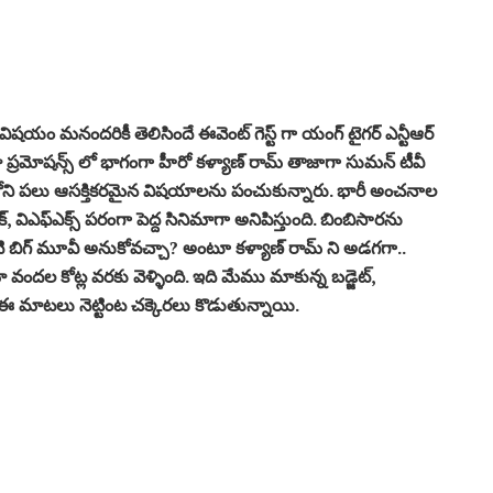
ిషయం మనందరికీ తెలిసిందే ఈవెంట్ గెస్ట్ గా యంగ్ టైగర్ ఎన్టీఆర్
ప్రమోషన్స్ లో భాగంగా హీరో కళ్యాణ్ రామ్ తాజాగా సుమన్ టీవీ
ాలోని పలు ఆసక్తికరమైన విషయాలను పంచుకున్నారు. భారీ అంచనాల
్, విఎఫ్ఎక్స్ పరంగా పెద్ద సినిమాగా అనిపిస్తుంది. బింబిసారను
ి బిగ్ మూవీ అనుకోవచ్చా? అంటూ కళ్యాణ్ రామ్ ని అడగగా..
దల కోట్ల వరకు వెళ్ళింది. ఇది మేము మాకున్న బడ్జెట్,
తం ఈ మాటలు నెట్టింట చక్కెరలు కొడుతున్నాయి.