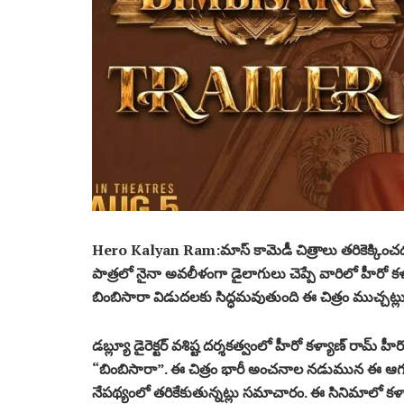
Hero Kalyan Ram:మాస్ కామెడీ చిత్రాలు తరికెక్కించడ
పాత్రలో నైనా అవలీళంగా డైలాగులు చెప్పే వారిలో హీరో కళ్యా
బింబిసారా విడుదలకు సిద్ధమవుతుంది ఈ చిత్రం ముచ్చట్ల
డబ్ల్యూ డైరెక్టర్ వశిష్ట దర్శకత్వంలో హీరో కళ్యాణ్ రామ్ హ
“బింబిసారా”. ఈ చిత్రం భారీ అంచనాల నడుమున ఈ ఆగస్టు 
నేపథ్యంలో తరికేకుతున్నట్లు సమాచారం. ఈ సినిమాలో కళ్య