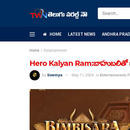
HOME
LATEST NEWS
ANDHRA PRA
Home
Entertainment
Hero Kalyan Ram:బాహుబలితో బింబ
by
Sowmya
May 11, 2024
in
Entertainment
,
F