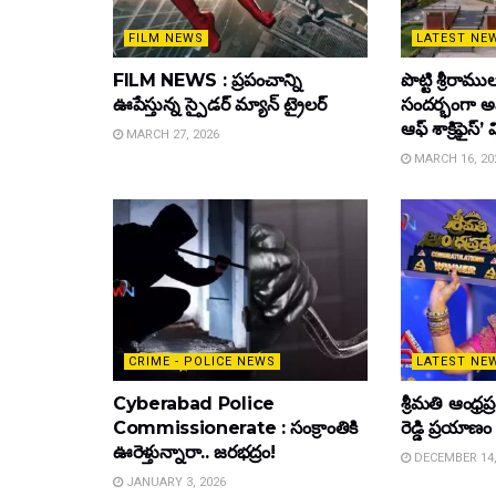
FILM NEWS
LATEST NE
FILM NEWS : ప్రపంచాన్ని
పొట్టి శ్రీర
ఊపేస్తున్న స్పైడర్ మ్యాన్ ట్రైలర్
సందర్భంగా అ
ఆఫ్ శాక్రిఫైస్’
MARCH 27, 2026
MARCH 16, 20
CRIME - POLICE NEWS
LATEST NE
Cyberabad Police
శ్రీమతి ఆంధ్
Commissionerate : సంక్రాంతికి
రెడ్డి ప్రయాణం
ఊరెళ్తున్నారా.. జరభద్రం!
DECEMBER 14,
JANUARY 3, 2026