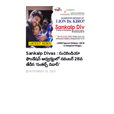
LATEST NEWS
Sankalp Divas : సుచిరిండియా
ఫౌండేషన్ ఆధ్వర్యంలో నవంబర్ 28వ
తేదీన ‘సంకల్ప్ దివాస్’
NOVEMBER 26, 2025