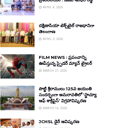
APRIL 4, 2026
దక్షిణాసియా టెక్స్‌టైల్ రాజధానిగా
తెలంగాణ
APRIL 3, 2026
FILM NEWS : ప్రపంచాన్ని
ఊపేస్తున్న స్పైడర్ మ్యాన్ ట్రైలర్
MARCH 27, 2026
పొట్టి శ్రీరాములు 125వ జయంతి
సందర్భంగా అమరావతిలో ‘స్టాచ్యూ
ఆఫ్ శాక్రిఫైస్’ విగ్రహావిష్కరణ
MARCH 16, 2026
JCHSL డైరీ ఆవిష్కరణ