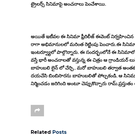
ట్రైలర్స్ సినిమాపై అంచనాలు పెంచేశాయి.
అయితే ఇటీవల ఈ సినిమా ఫ్రీరిలీజ్ ఈవెంట్ నిర్వహించిన వ
రాగా అభిమానులలో మరింత రెట్టింపు పెంచారు.ఈ సినిమా 
ఇంటర్వ్యూలో పాల్గొన్నారు. ఈ సందర్భంలోనే ఈ సినిమ
వస్తే భారీ అంచనాలతో వస్తున్న ఈ చిత్రం ఆ గ్రాండియర్ లుక
బాహుబలి లైన్ లో చేర్చి.. మరో బాహుబలి తర్వాత అంతట
దయచేసి బింబిసారను బాహుబలితో పోల్చకండి. ఆ సినిమా వం
నిర్మించడం జరిగింది అంటూ చెప్పుకొచ్చారు రామ్.ప్రస్తు
Related
Posts