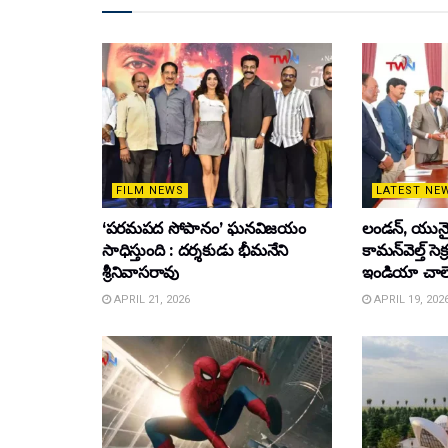
FILM NEWS
LATEST NE
‘పరమపద సోపానం’ ఘనవిజయం
లండన్, యునైటె
సాధిస్తుంది : దర్శకుడు భీమనేని
కామన్‌వెల్త్ సెక
శ్రీనివాసరావు
ఇండియా చాల
APRIL 21, 2026
APRIL 19, 202