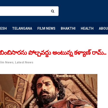
DESH
TELANGANA
FILM NEWS
BHAKTHI
HEALTH
ABOU
ిసారను పోల్చవద్దు అంటున్న కళ్యాణ్ రామ్..
ilm News
,
Latest News