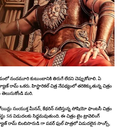
ంలో నందమూరి కుటుంబానికి తిరుగే లేదని చెప్పుకోవాలి. ఏ
ణ్ రామ్ ఒకరు. హిస్టారికల్ చిత్ర నేపథ్యంలో తరికెక్కుతున్న చిత్రం
ు తెలుసుకోండి మరి.
ీరోయిన్లు సంయుక్త మీనన్, కేథరిన్ నటిస్తున్న సోషియో ఫాంటసీ చిత్రం
5న విడుదలకు సిద్ధమవుతుంది. ఈ చిత్రం టైం ట్రావెలింగ్
ాణ్ రామ్ బింబిసారుడి గా పవర్ ఫుల్ పాత్రలో విడుదలైన సాంగ్స్,