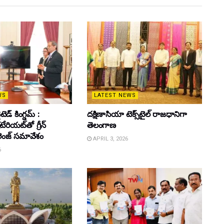
WS
LATEST NEWS
డ్ కింగ్డమ్ :
దక్షిణాసియా టెక్స్‌టైల్ రాజధానిగా
్రటేరియట్‌తో గ్రీన్
తెలంగాణ
ెంజ్ సమావేశం
APRIL 3, 2026
6