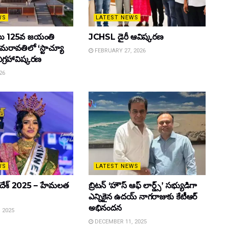
WS
LATEST NEWS
ాములు 125వ జయంతి
JCHSL డైరీ ఆవిష్కరణ
మరావతిలో ‘స్టాచ్యూ
FEBRUARY 27, 2026
 విగ్రహావిష్కరణ
26
WS
LATEST NEWS
రప్రదేశ్ 2025 – హేమలత
బ్రిటన్ ‘హౌస్ ఆఫ్ లార్డ్స్’ సభ్యుడిగా
ఎన్నికైన ఉదయ్ నాగరాజుకు కేటీఆర్
అభినందన
 2025
DECEMBER 11, 2025