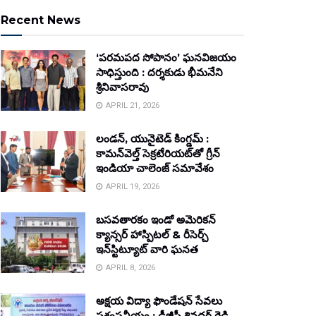
Recent News
‘పరమపద సోపానం’ ఘనవిజయం
సాధిస్తుంది : దర్శకుడు భీమనేని
శ్రీనివాసరావు
APRIL 21, 2026
లండన్, యునైటెడ్ కింగ్డమ్ :
కామన్‌వెల్త్ సెక్రటేరియట్‌తో గ్రీన్
ఇండియా చాలెంజ్ సమావేశం
APRIL 19, 2026
బసవతారకం ఇండో అమెరికన్
క్యాన్సర్ హాస్పిటల్ & రీసెర్చ్
ఇన్‌స్టిట్యూట్ వారి ఘనత
APRIL 8, 2026
అక్షయ విద్యా ఫౌండేషన్ సేవలు
ప్రశంసనీయం : డీజీపీ శివధర్ రెడ్డి