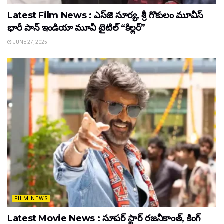
Latest Film News : ఎస్‌జె సూర్య, శ్రీ గొకులం మూవీస్‌
భారీ పాన్‌ ఇండియా మూవీ టైటిల్ “కిల్లర్”
JUNE 27, 2025
FILM NEWS
Latest Movie News : సూపర్ స్టార్ రజనీకాంత్, కింగ్