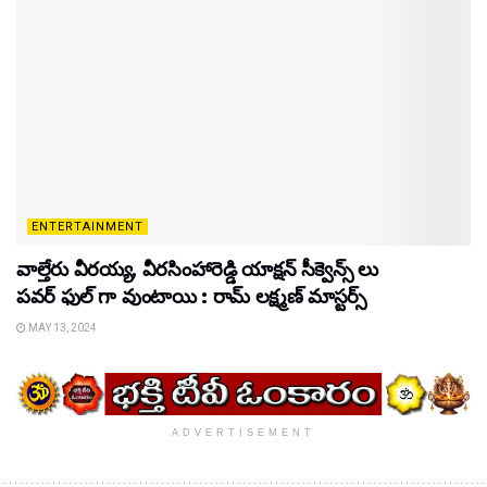
ENTERTAINMENT
వాల్తేరు వీరయ్య, వీరసింహారెడ్డి యాక్షన్ సీక్వెన్స్ లు
పవర్ ఫుల్ గా వుంటాయి : రామ్ లక్ష్మణ్ మాస్టర్స్
MAY 13, 2024
ADVERTISEMENT