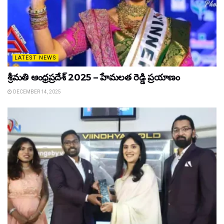
LATEST NEWS
శ్రీమతి ఆంధ్రప్రదేశ్ 2025 – హేమలత రెడ్డి ప్రయాణం
DECEMBER 14, 2025