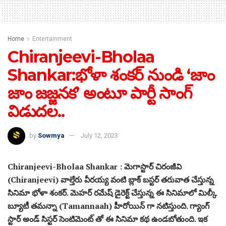
Home
Entertainment
Chiranjeevi-Bholaa
Shankar:భోళా శంకర్ నుండి ‘జాం
జాం జజ్జనక’ అంటూ పార్టీ సాంగ్
విడుదల..
by
Sowmya
July 12, 2023
Chiranjeevi-Bholaa Shankar : మెగాస్టార్ చిరంజీవి
(Chiranjeevi) వాల్తేరు వీరయ్య వంటి బ్లాక్ బస్టర్ తరువాత చేస్తున్న
సినిమా భోళా శంకర్. మెహర్ రమేష్ డైరెక్ట్ చేస్తున్న ఈ సినిమాలో మిల్కీ
బ్యూటీ త‌మ‌న్నా (Tamannaah) హీరోయిన్ గా నటిస్తుంది. గ్యాంగ్
స్టార్ అండ్ సిస్టర్ సెంటిమెంట్ తో ఈ సినిమా కథ ఉండబోతుంది. ఇక