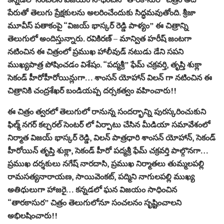
పేరుతో తెలుగు ప్రేక్షకులను అలరించేందుకు సిద్ధమవుతోంది. శ్రీజా
మూవీస్ పతాకంపై “విజయ్ భాస్కర్ రెడ్డి పాళ్యం” ఈ చిత్రాన్ని
తెలుగులో అందిస్తున్నారు. రవికిరణ్ – మాన్విత హరీష్ జంటగా
నటించిన ఈ చిత్రంలో ప్రముఖ హాలీవుడ్ నటుడు డేని సపని
ముఖ్యపాత్ర పోషించడం విశేషం. “పద్మశ్రీ” ఫేమ్ చక్రవర్తి, తృప్తి శుక్లా
సెకండ్ హీరోహీరోయిన్లుగా… శాంసన్ యోహాన్ విలన్ గా నటించిన ఈ
చిత్రానికి చంద్రశేఖర్ బండియప్ప దర్సకత్వం వహించారు!!
ఈ చిత్రం త్వరలో తెలుగులో రానున్న సందర్భాన్ని పురస్కరించుకుని
ఫిల్మ్ నగర్ కల్చరల్ సెంటర్ లో ఏర్పాటు చేసిన మీడియా సమావేశంలో
నిర్మాత విజయ్ భాస్కర్ రెడ్డి, విలన్ పాత్రధారి శాంసన్ యోహాన్, సెకండ్
హీరోయిన్ తృప్తి శుక్లా, సెకండ్ హీరో పద్మశ్రీ ఫేమ్ చక్రవర్తి పాల్గొనగా…
ప్రముఖ దర్శకులు నగేష్ నారదాసి, ప్రముఖ నిర్మాతలు తుమ్మలపల్లి
రామసత్యనారాయణ, సాయివెంకట్, పద్మిని నాగులపల్లి ముఖ్య
అతిధులుగా హాజరై… కన్నడలో ఘన విజయం సాధించిన
“తారకాసుర” చిత్రం తెలుగులోనూ సంచలనం సృష్టించాలని
అభిలషించారు!!