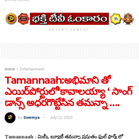
ADVERTISEMENT
Home
Entertainment
Tamannaah:అభిమాని తో
ఎయిర్‌పోర్టులో’కావాలయ్యా ‘ సాంగ్
డాన్స్ అధరగొట్టేసిన తమన్నా ….
by
Sowmya
July 12, 2023
Tamannaah : మిల్కీ బ్యూటీ తమన్నా ప్రస్తుతం ఫుల్ ఫార్మ్ లో