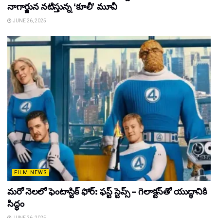
నాగార్జున నటిస్తున్న ‘కూలీ’ మూవీ
JUNE 26, 2025
FILM NEWS
మరో నెలలో ఫెంటాస్టిక్ ఫోర్: ఫస్ట్ స్టెప్స్ – గెలాక్టస్‌తో యుద్ధానికి
సిద్ధం
JUNE 26, 2025