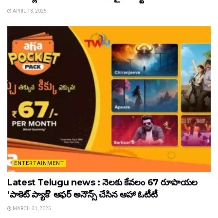
APRIL 13, 2025
ENTERTAINMENT
Latest Telugu news : నెలకు కేవలం 67 రూపాయల
‘పాకెట్ ప్యాక్’ ఆఫర్ అనౌన్స్ చేసిన ఆహా ఓటీటీ
MARCH 31, 2025