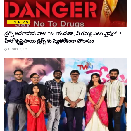
FILM NEWS
డ్రగ్స్ అవగాహన పాట “ఓ యువతా, నీ గమ్య ఎటు వైపు?” :
హీరో కృష్ణసాయి డ్రగ్స్ కు వ్యతిరేకంగా పోరాటం
AUGUST 7, 2025