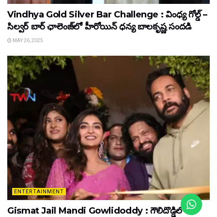
Vindhya Gold Silver Bar Challenge : వింధ్య గోల్డ్ –
సిల్వర్ బార్ ఛాలెంజ్‌లో హీరోయిన్ ధ‌న్య బాల‌కృష్ణ‌ సందడి
MAY 26, 2025
ENTERTAINMENT
Gismat Jail Mandi Gowlidoddy : గౌలిదొడ్డిలో