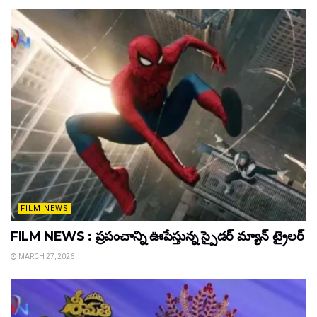
FILM NEWS
FILM NEWS : ప్రపంచాన్ని ఊపేస్తున్న స్పైడర్ మ్యాన్ ట్రైలర్
MARCH 27, 2026