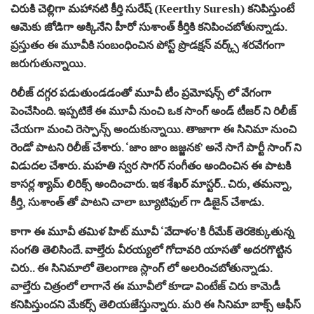
చిరుకి చెల్లిగా మహానటి కీర్తి సురేష్ (Keerthy Suresh) కనిపిస్తుంటే
ఆమెకు జోడిగా అక్కినేని హీరో సుశాంత్ కీర్తికి కనిపించబోతున్నాడు.
ప్రస్తుతం ఈ మూవీకి సంబంధించిన పోస్ట్ ప్రొడక్షన్ వర్క్స్ శరవేగంగా
జరుగుతున్నాయి.
రిలీజ్ దగ్గర పడుతుండడంతో మూవీ టీం ప్రమోషన్స్ లో వేగంగా
పెంచేసింది. ఇప్పటికే ఈ మూవీ నుంచి ఒక సాంగ్ అండ్ టీజర్ ని రిలీజ్
చేయగా మంచి రెస్పాన్స్ అందుకున్నాయి. తాజాగా ఈ సినిమా నుంచి
రెండో పాటని రిలీజ్ చేశారు. ‘జాం జాం జజ్జనక’ అనే సాగే పార్టీ సాంగ్ ని
విడుదల చేశారు. మహతి స్వర సాగర్ సంగీతం అందించిన ఈ పాటకి
కాసర్ల శ్యామ్ లిరిక్స్ అందించారు. ఇక శేఖర్ మాస్టర్.. చిరు, తమన్నా,
కీర్తి, సుశాంత్ తో పాటని చాలా బ్యూటిఫుల్ గా డిజైన్ చేశాడు.
కాగా ఈ మూవీ తమిళ హిట్ మూవీ ‘వేదాళం’కి రీమేక్ తెరకెక్కుతున్న
సంగతి తెలిసిందే. వాల్తేరు వీరయ్యలో గోదావరి యాసతో అదరగొట్టిన
చిరు.. ఈ సినిమాలో తెలంగాణ స్లాంగ్ లో అలరించబోతున్నాడు.
వాల్తేరు చిత్రంలో లాగానే ఈ మూవీలో కూడా వింటేజ్ చిరు కామెడీ
కనిపిస్తుందని మేకర్స్ తెలియజేస్తున్నారు. మరి ఈ సినిమా బాక్స్ ఆఫీస్