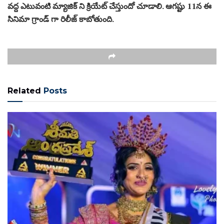
వద్ద ఎటువంటి మ్యాజిక్ ని క్రియేట్ చేస్తుందో చూడాలి. ఆగష్టు 11న ఈ
సినిమా గ్రాండ్ గా రిలీజ్ కాబోతుంది.
Related
Posts