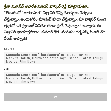
శ్రీజా మూవీస్ అధినేత విజయ్ భాస్కర్ రెడ్డి మాట్లాడుతూ…
“తెలుగులో “తారకాసుర” చిత్రానికి కొన్ని మార్పులు చేర్పులు
చేస్తున్నాం. అందుకోసం షూటింగ్ కూడా చేస్తున్నాం. మా బ్యానర్ నుంచి
త్వరలో ఒక స్ట్రయిట్ సినిమా కూడా ప్లాన్ చేస్తున్నాం” అన్నారు. ఈ
చిత్రానికి ఛాయాగ్రహణం: కుమార్ గౌడ, సంగీతం: ధర్మ విషి, పి.ఆర్.వొ:
ధీరజ్-అప్పాజీ!!
Source:
Kannada Sensation 'Tharakasura' in Telugu, Ravikiran,
Manvita Harish, Hollywood actor Dayni Sapani, Latest Telugu
Movies, Film News
Via:
Kannada Sensation 'Tharakasura' in Telugu, Ravikiran,
Manvita Harish, Hollywood actor Dayni Sapani, Latest Telugu
Movies, Film News