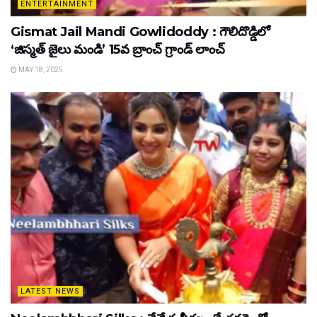
ENTERTAINMENT
Gismat Jail Mandi Gowlidoddy : గౌలిదొడ్డిలో
‘జిస్మత్ జైలు మండి’ 15వ బ్రాంచ్ గ్రాండ్ లాంచ్
MAY 18, 2025
LATEST NEWS