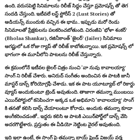
ఉంది. వరుసపెట్టి సినిమాలను రిలీజ్ సిద్ధం చేస్తూ ప్రమోషన్స్ తో తెగ
సందడి చేస్తుంది. ఇటీవలే లస్ట్ స్టోరీస్ 2 (Lust Stories) తో
ఆడియన్స్ ముందుకు వచ్చిన ఈ భామ.. ఇప్పుడు మరో రెండు
సినిమాలతో ప్రేక్షకులను పలకరించబోతుంది. చిరంజీవి ‘భోళా శంకర్’
(Bholaa Shankar), రజినీకాంత్ ‘జైలర్’ (Jailer) సినిమాలు
ఆగష్టులో ఒక రోజు గ్యాప్ తో రిలీజ్ కాబోతున్నాయి. ఇక ప్రమోషన్స్ లో
భాగంగా ఈ మూవీలోని పాటలను రిలీజ్ చేస్తున్నారు.
ఈ క్రమంలోనే ఇటీవల జైలర్ చిత్రం నుంచి ‘వా నువు కావాలయ్యా’
సాంగ్ ని రిలీజ్ చేశారు. అనిరుద్ సంగీతం అందించిన ఈ పాటకి జానీ
మాస్టర్ డాన్స్ కోరియోగ్రఫీ చేశాడు. ఇక ఈ పాట యూట్యూబ్ లో రికార్డు
వ్యూస్ అందుకుంటూ ట్రెండ్ అవుతుంది. తాజాగా తమన్నా ముంబయి
ఎయిర్‌పోర్టులో కనిపించగా అక్కడ ఒక అభిమాని ‘కావాలయ్యా’ సాంగ్
కి తనతో కలిసి డాన్స్ వేయాలంటూ కోరాడు. అందుకు తమన్నా కూడా
అంగీకరించడంతో.. ఇద్దరు కలిసి ఆ పాటకి ఎయిర్‌పోర్ట్‌లో డాన్స్ వేసి
అదరగొట్టేశారు. ప్రస్తుతం ఈ వీడియో నెట్టింట వైరల్ అవుతుంది.
ఇది ఇలా ఉంటే, ఈ సాంగ్ పై తమన్నా బాయ్ ఫ్రెండ్ విజయ్‌ వర్మ