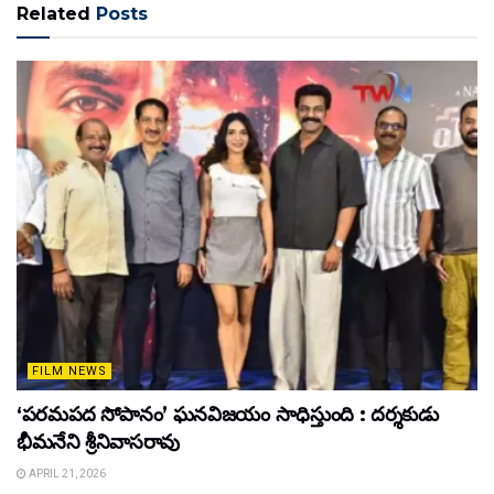
Related
Posts
FILM NEWS
‘పరమపద సోపానం’ ఘనవిజయం సాధిస్తుంది : దర్శకుడు
భీమనేని శ్రీనివాసరావు
APRIL 21, 2026