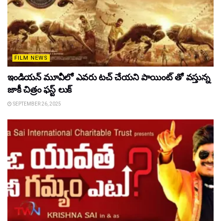
FILM NEWS
ఇండియన్ మూవీలో ఎవరు టచ్ చేయని పాయింట్ తో వస్తున్న
జాకీ చిత్రం ఫస్ట్ లుక్
SEPTEMBER 26, 2025