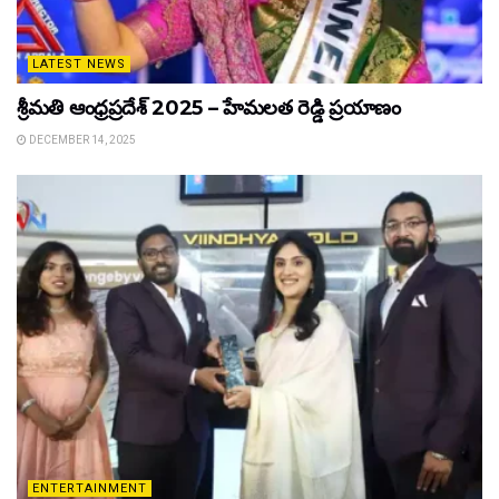
LATEST NEWS
శ్రీమతి ఆంధ్రప్రదేశ్ 2025 – హేమలత రెడ్డి ప్రయాణం
DECEMBER 14, 2025
ENTERTAINMENT