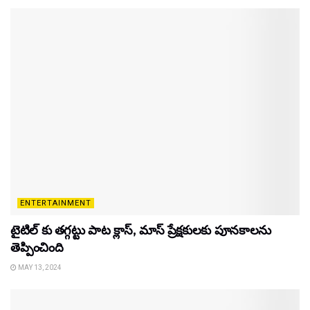
ENTERTAINMENT
టైటిల్‌ కు తగ్గట్టు పాట క్లాస్, మాస్ ప్రేక్షకులకు పూనకాలను
తెప్పించింది
MAY 13, 2024