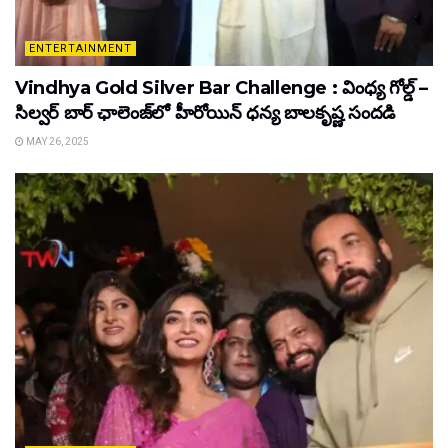
ENTERTAINMENT
Vindhya Gold Silver Bar Challenge : వింధ్య గోల్డ్ –
సిల్వర్ బార్ ఛాలెంజ్‌లో హీరోయిన్ ధ‌న్య బాల‌కృష్ణ‌ సందడి
MAY 26, 2025