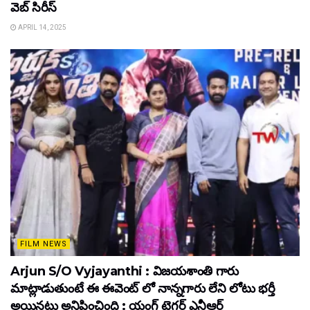
వెబ్ సిరీస్
APRIL 14, 2025
FILM NEWS
Arjun S/O Vyjayanthi : విజయశాంతి గారు
మాట్లాడుతుంటే ఈ ఈవెంట్ లో నాన్నగారు లేని లోటు భర్తీ
అయినట్లు అనిపించింది : యంగ్ టైగర్ ఎన్టీఆర్