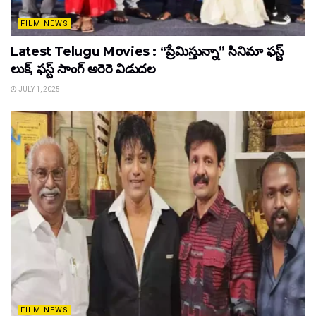
FILM NEWS
Latest Telugu Movies : “ప్రేమిస్తున్నా” సినిమా ఫస్ట్
లుక్, ఫస్ట్ సాంగ్ అరెరె విడుదల
JULY 1, 2025
FILM NEWS