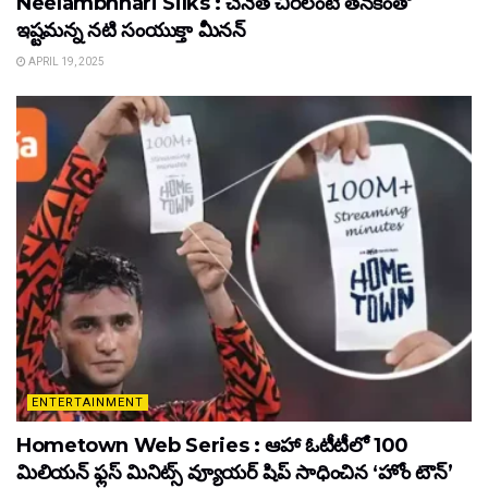
Neelambhhari Silks : చేనేత చీరలంటే తనకెంతో
ఇష్టమన్న నటి సంయుక్తా మీనన్‌
APRIL 19, 2025
ENTERTAINMENT
Hometown Web Series : ఆహా ఓటీటీలో 100
మిలియన్ ఫ్లస్ మినిట్స్ వ్యూయర్ షిప్ సాధించిన ‘హోం టౌన్’