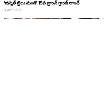
‘జిస్మత్ జైలు మండి’ 15వ బ్రాంచ్ గ్రాండ్ లాంచ్
MAY 18, 2025
LATEST NEWS
Neelambhhari Silks : చేనేత చీరలంటే తనకెంతో
ఇష్టమన్న నటి సంయుక్తా మీనన్‌
APRIL 19, 2025