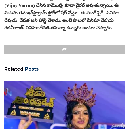
(Vijay Varma) చేసిన కామెంట్స్ కూడా వైరల్ అవుతున్నాయి. ఈ
పాటను తన ఇన్‌స్టాగ్రామ్ స్టోరీలో షేర్ చేస్తూ.. ఈ సాంగ్ ఫైర్.. సినిమా
దేవుడు, దేవత అని పోస్ట్ చేశాడు. అంటే పాటలో సినిమా దేవుడు
రజినీకాంత్, సినిమా దేవత తమన్నా ఉన్నారు అంటూ చెప్పాడు.
Related
Posts