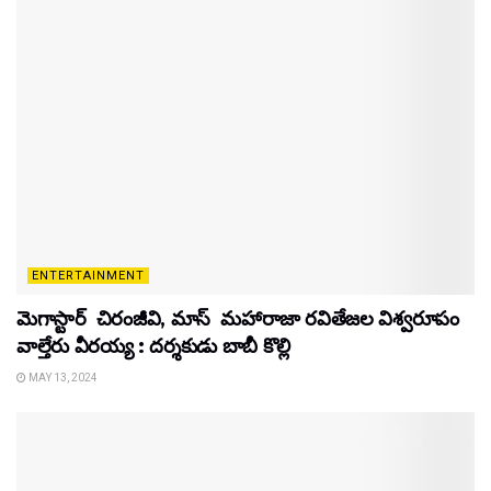
ENTERTAINMENT
మెగాస్టార్ చిరంజీవి, మాస్ మహారాజా రవితేజల విశ్వరూపం
వాల్తేరు వీరయ్య : దర్శకుడు బాబీ కొల్లి
MAY 13, 2024