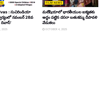
WS
FILM NEWS
vas : సుచిరిండియా
మలేషియాలో భారతీయుల ఐక్యతకు
్వర్యంలో నవంబర్ 28వ
అద్దం పట్టిన దసరా బతుకమ్మ దీపావళి
 దివాస్’
వేడుకలు
 2025
OCTOBER 4, 2025