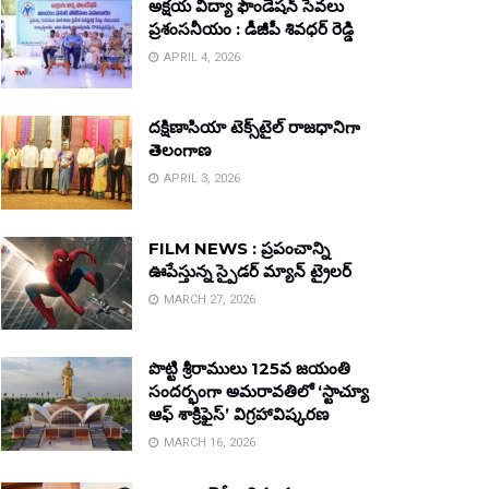
అక్షయ విద్యా ఫౌండేషన్ సేవలు
ప్రశంసనీయం : డీజీపీ శివధర్ రెడ్డి
APRIL 4, 2026
దక్షిణాసియా టెక్స్‌టైల్ రాజధానిగా
తెలంగాణ
APRIL 3, 2026
FILM NEWS : ప్రపంచాన్ని
ఊపేస్తున్న స్పైడర్ మ్యాన్ ట్రైలర్
MARCH 27, 2026
పొట్టి శ్రీరాములు 125వ జయంతి
సందర్భంగా అమరావతిలో ‘స్టాచ్యూ
ఆఫ్ శాక్రిఫైస్’ విగ్రహావిష్కరణ
MARCH 16, 2026