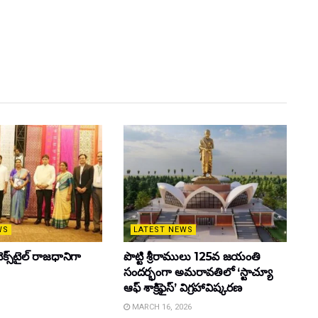
WS
LATEST NEWS
క్స్‌టైల్ రాజధానిగా
పొట్టి శ్రీరాములు 125వ జయంతి
సందర్భంగా అమరావతిలో ‘స్టాచ్యూ
ఆఫ్ శాక్రిఫైస్’ విగ్రహావిష్కరణ
MARCH 16, 2026