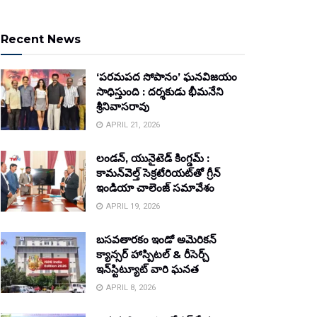
Recent News
‘పరమపద సోపానం’ ఘనవిజయం
సాధిస్తుంది : దర్శకుడు భీమనేని
శ్రీనివాసరావు
APRIL 21, 2026
లండన్, యునైటెడ్ కింగ్డమ్ :
కామన్‌వెల్త్ సెక్రటేరియట్‌తో గ్రీన్
ఇండియా చాలెంజ్ సమావేశం
APRIL 19, 2026
బసవతారకం ఇండో అమెరికన్
క్యాన్సర్ హాస్పిటల్ & రీసెర్చ్
ఇన్‌స్టిట్యూట్ వారి ఘనత
APRIL 8, 2026