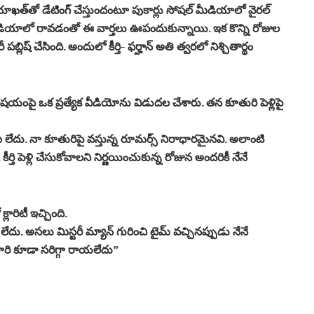
న్ లియాఖత్‌తో డేటింగ్ చేస్తుందంటూ పుకార్లు సోషల్ మీడియాలో వైరల్
్ మీడియాలో రావడంతో ఈ వార్తలు ఊపందుకున్నాయి. ఇక కొన్ని రోజుల
బ్లిష్ చేసింది. అందులో కీర్తి- ఫర్హాన్ అతి త్వరలో నిశ్చితార్థం
 ఈ విషయంపై ఒక ప్రత్యేక వీడియోను విడుదల చేశారు. తన కూతురి పెళ్లిపై
 ఏమీ లేదు. నా కూతురిపై వస్తున్న రూమర్స్ నిరాధారమైనవి. అలాంటి
్తి పెళ్లి చేసుకోవాలని నిర్ణయించుకున్న రోజున అందరికీ నేనే
క్లారిటీ ఇచ్చింది.
దు. అసలు మిస్టరీ మ్యాన్‌ గురించి టైమ్ వచ్చినప్పుడు నేనే
ారి కూడా సరిగ్గా రాయలేదు”