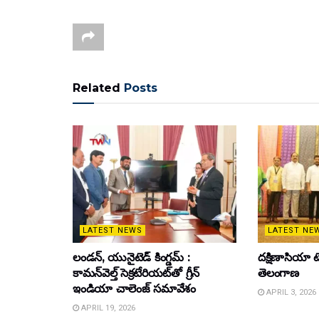
Related
Posts
LATEST NEWS
LATEST NE
లండన్, యునైటెడ్ కింగ్డమ్ :
దక్షిణాసియా టె
కామన్‌వెల్త్ సెక్రటేరియట్‌తో గ్రీన్
తెలంగాణ
ఇండియా చాలెంజ్ సమావేశం
APRIL 3, 2026
APRIL 19, 2026