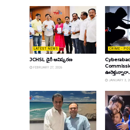
LATEST NEWS
CRIME - PO
JCHSL డైరీ ఆవిష్కరణ
Cyberabad
Commissione
FEBRUARY 27, 2026
ఊరెళ్తున్నారా.
JANUARY 3, 2