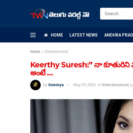
HOME
LATEST NEWS
ANDHRA PRA
Home
Entertainment
Keerthy Suresh:” నా కూతురిని వంటరి
అంటే …
by
Sowmya
May 29, 2023
in
Entertainment
,
L