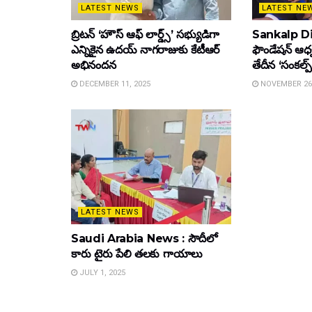
LATEST NEWS
LATEST NE
బ్రిటన్ ‘హౌస్ ఆఫ్ లార్డ్స్’ సభ్యుడిగా
Sankalp Di
ఎన్నికైన ఉదయ్ నాగరాజుకు కేటీఆర్
ఫౌండేషన్ ఆధ
అభినందన
తేదీన ‘సంకల్ప్
DECEMBER 11, 2025
NOVEMBER 26,
LATEST NEWS
Saudi Arabia News : సౌదీలో
కారు టైరు పేలి తలకు గాయాలు
JULY 1, 2025