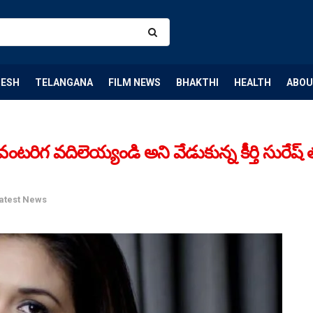
DESH
TELANGANA
FILM NEWS
BHAKTHI
HEALTH
ABOU
గ వదిలెయ్యండి అని వేడుకున్న కీర్తి సురేష్ తం
atest News