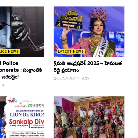
LICE NEWS
LATEST NEWS
 Police
శ్రీమతి ఆంధ్రప్రదేశ్ 2025 – హేమలత
rate : సంక్రాంతికి
రెడ్డి ప్రయాణం
. జరభద్రం!
DECEMBER 14, 2025
026