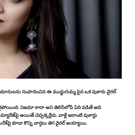
అభిమానులను సంపాదించిన ఈ ముద్ధుగుమ్మ పైన ఒక పుకారు వైరల్
ోయింది. నిజమా కాదా అని తెలిసేలోపే ఏది పడితే అది
యారేజ్‌పై అయితే చెప్పక్కర్లేదు. వాళ్లే ఇలాంటి పుకార్లు
ురేశ్‌పై కూడా కొన్ని వార్తలు తెగ వైరల్ అయ్యాయి.