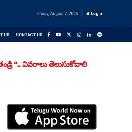
Friday, August 7, 2026
Login
T US
CONTACT US
డ్రి “.. వివరాలు తెలుసుకోవాలి