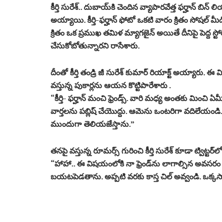
కీర్తి సురేశ్.. దుబాయ్‌కి చెందిన వ్యాపారవేత్త ఫర్హాన్ బి
అయ్యాయి. కీర్తి-ఫర్హాన్ ఫోటో ఒకటి వారం క్రితం సోషల
క్రితం ఒక ప్రముఖ తమిళ మ్యాగజైన్ అయితే దీనిపై పెద్ద స్టోరీ ప
చేసుకోబోతున్నారని రాసేశారు.
దీంతో కీర్తి తండ్రి జీ సురేశ్ కుమార్ రియాక్ట్ అయ్యారు.
వస్తున్న పుకార్లను ఆయన కొట్టిపారేశారు .
“కీర్తి- ఫర్హాన్ మంచి ఫ్రెండ్స్. వారి మధ్య అంతకు మించి
వార్తలను పబ్లిష్ చేయొద్దు. ఆమెను ఒంటరిగా వదిలేయండి. కీర
ముందుగా తెలియజేస్తాను.”
తనపై వస్తున్న రూమర్స్ గురించి కీర్తి సురేశ్ కూడా ట్విట్టర్‌లో 
“హాహా.. ఈ విషయంలోకి నా ఫ్రెండ్‌ను లాగాల్సిన అవసరం లే
బయటపెడతాను. అప్పటి వరకు కాస్త చిల్ అవ్వండి. ఒక్కస