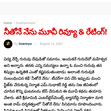
Home
Entertainment
నీతోనే నేను మూవీ రివ్యూ & రేటింగ్!
by
Sowmya
August 13, 2023
విద్య నేర్పే గురువు దేవుడితో స‌మానం.. అందుక‌నే గురుదేవో మ‌హేశ్వ‌ర
అని అన్నారు. త‌న‌కు ఎన్ని స‌మ‌స్య‌లు ఉన్నా ఓ మంచి గురువు త‌న
శిష్యుల ఉన్న‌తికి ఎంతో క‌ష్ట‌ప‌డుతుంటాడు. అలాంటి గురువుకి
సంబంధించిన క‌థే ‘నీతోనే నేను’. టీచ‌ర్‌గా ప‌ని చేసి ఇప్పుడు మంచి
స్టేజ్‌కు చేరుకున్న నిర్మాత ఎమ్‌.సుధాక‌ర్ రెడ్డి త‌ను నిజ జీవితంలో
చూసిన కొన్ని ఘ‌ట‌న‌ల‌ను బేస్ చేసుకుని ఈ మూవీ క‌థ‌ను త‌యారు
చేశారు. త‌నే శ్రీమామిడి ఎంట‌ర్‌టైన్‌మెంట్స్ బ్యాన‌ర్‌పై నిర్మాత‌గా మారి
అంజి రామ్ ద‌ర్శ‌క‌త్వంలో ‘నీతోనే నేను’ సినిమాను రూపొందించారు.
సినిమా బండి సినిమాతో ప్రేక్ష‌కుల‌ను మెప్పించిన వికాష్ వ‌శిష్ట