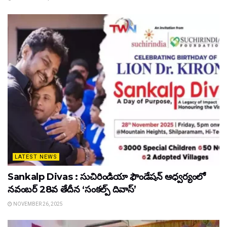
LATEST NEWS
Sankalp Divas : సుచిరిండియా ఫౌండేషన్ ఆధ్వర్యంలో
నవంబర్ 28వ తేదీన ‘సంకల్ప్ దివాస్’
NOVEMBER 26, 2025