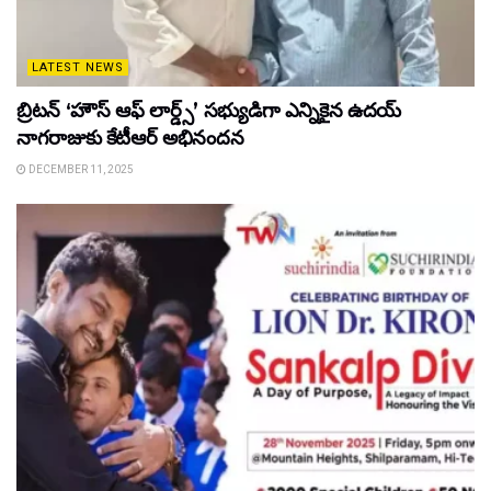
LATEST NEWS
బ్రిటన్ ‘హౌస్ ఆఫ్ లార్డ్స్’ సభ్యుడిగా ఎన్నికైన ఉదయ్
నాగరాజుకు కేటీఆర్ అభినందన
DECEMBER 11, 2025