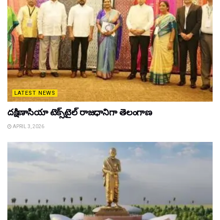
LATEST NEWS
దక్షిణాసియా టెక్స్‌టైల్ రాజధానిగా తెలంగాణ
APRIL 3, 2026