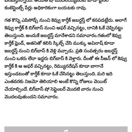
కంటెస్టెంట్స్ పేర్లు అధికారికంగా బయటకు రావు.
గత కొన్ని ఎపిసోడ్స్ నుంచి కెవ్వు కార్తీక్ జబర్దస్త్ లో కనపడట్లేదు. అలాగే
కెవ్వు కార్తీక్ కి బిగ్‌బాస్ నుంచి ఆఫర్ వచ్చినట్టు, దానికి ఓకే చెప్పినట్టు
తెలుస్తుంది. అందుకే జబర్దస్త్ మానేశాడని సమాచారం.గతంలో కెవ్వు
కార్తీక్ ఫ్రెండ్, అతనితో కలిసి స్కిట్స్ చేసి ముక్కు అవినాష్ కూడా
జబర్దస్త్ నుంచి బిగ్‌బాస్ కి వెళ్లి వచ్చాడు. ప్రతి సంవత్సరం జబర్దస్త్
నుంచి ఒకరు లేదా ఇద్దరు బిగ్‌బాస్ కి వెళ్తారు. దీంతో ఈ సీజన్ లో కెవ్వు
కార్తీక్ కి ఆ అఫర్ వచ్చినట్టు, రెమ్యునరేషన్ కూడా బాగానే
ఇస్తుండటంతో కార్తీక్ కూడా ఓకే చేసినట్టు తెలుస్తుంది. మరి ఇది
ఎంతవరకు నిజమో తెలియాలి అంటే కొన్ని రోజులు వెయిట్
చేయాల్సిందే. బిగ్‌బాస్ షో సెప్టెంబర్ మొదటి వారం నుంచి
మొదలవుతుందని సమాచారం.