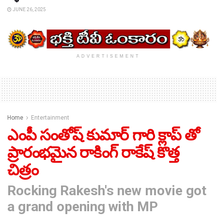
JUNE 26, 2025
ADVERTISEMENT
Home
Entertainment
ఎంపీ సంతోష్ కుమార్ గారి క్లాప్ తో
ప్రారంభమైన రాకింగ్ రాకేష్ కొత్త
చిత్రం
Rocking Rakesh's new movie got
a grand opening with MP