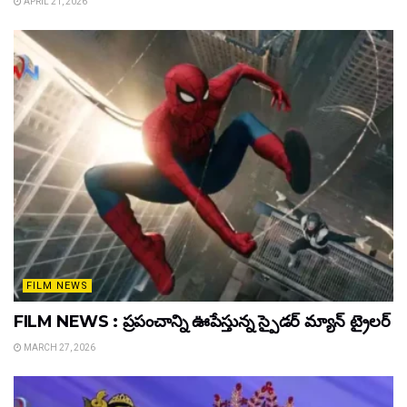
APRIL 21, 2026
FILM NEWS
FILM NEWS : ప్రపంచాన్ని ఊపేస్తున్న స్పైడర్ మ్యాన్ ట్రైలర్
MARCH 27, 2026