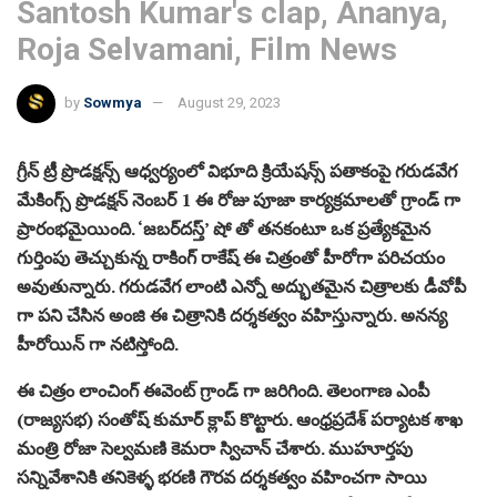
Santosh Kumar's clap, Ananya,
Roja Selvamani, Film News
by
Sowmya
August 29, 2023
గ్రీన్ ట్రీ ప్రొడక్షన్స్ ఆధ్వర్యంలో విభూది క్రియేషన్స్ పతాకంపై గరుడవేగ
మేకింగ్స్ ప్రొడక్షన్ నెంబర్ 1 ఈ రోజు పూజా కార్యక్రమాలతో గ్రాండ్ గా
ప్రారంభమైయింది. ‘జబర్‌దస్త్’ షో తో తనకంటూ ఒక ప్రత్యేకమైన
గుర్తింపు తెచ్చుకున్న రాకింగ్ రాకేష్ ఈ చిత్రంతో హీరోగా పరిచయం
అవుతున్నారు. గరుడవేగ లాంటి ఎన్నో అద్భుతమైన చిత్రాలకు డీవోపీ
గా పని చేసిన అంజి ఈ చిత్రానికి దర్శకత్వం వహిస్తున్నారు. అనన్య
హీరోయిన్ గా నటిస్తోంది.
ఈ చిత్రం లాంచింగ్ ఈవెంట్ గ్రాండ్ గా జరిగింది. తెలంగాణ ఎంపీ
(రాజ్యసభ) సంతోష్ కుమార్ క్లాప్ కొట్టారు. ఆంధ్రప్రదేశ్ పర్యాటక శాఖ
మంత్రి రోజా సెల్వమణి కెమరా స్విచాన్ చేశారు. ముహూర్తపు
సన్నివేశానికి తనికెళ్ళ భరణి గౌరవ దర్శకత్వం వహించగా సాయి