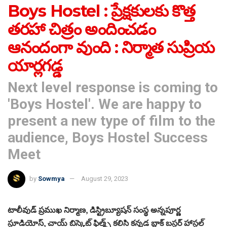
Boys Hostel : ప్రేక్షకులకు కొత్త
తరహా చిత్రం అందించడం
ఆనందంగా వుంది : నిర్మాత సుప్రియ
యార్లగడ్డ
Next level response is coming to
'Boys Hostel'. We are happy to
present a new type of film to the
audience, Boys Hostel Success
Meet
by
Sowmya
August 29, 2023
టాలీవుడ్ ప్రముఖ నిర్మాణ, డిస్ట్రిబ్యూషన్ సంస్థ అన్నపూర్ణ
స్టూడియోస్, చాయ్ బిస్కెట్ ఫిల్మ్స్ కలిసి కన్నడ బ్లాక్ బస్టర్ హాస్టల్