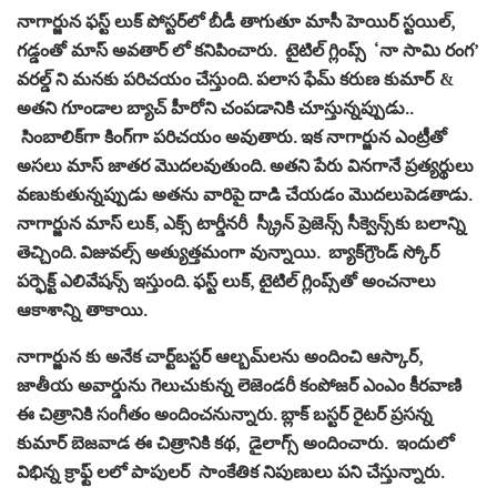
నాగార్జున ఫస్ట్ లుక్ పోస్టర్‌లో బీడీ తాగుతూ మాసీ హెయిర్ స్టయిల్,
గడ్డంతో మాస్ అవతార్‌ లో కనిపించారు. టైటిల్ గ్లింప్స్ ‘నా సామి రంగ’
వరల్డ్ ని మనకు పరిచయం చేస్తుంది. పలాస ఫేమ్ కరుణ కుమార్ &
అతని గూండాల బ్యాచ్ హీరోని చంపడానికి చూస్తున్నప్పుడు..
సింబాలిక్‌గా కింగ్‌గా పరిచయం అవుతారు. ఇక నాగార్జున ఎంట్రీతో
అసలు మాస్ జాతర మొదలవుతుంది. అతని పేరు వినగానే ప్రత్యర్థులు
వణుకుతున్నప్పుడు అతను వారిపై దాడి చేయడం మొదలుపెడతాడు.
నాగార్జున మాస్ లుక్‌, ఎక్స్ టార్డీనరీ స్క్రీన్ ప్రెజెన్స్ సీక్వెన్స్‌కు బలాన్ని
తెచ్చింది. విజువల్స్ అత్యుత్తమంగా వున్నాయి. బ్యాక్‌గ్రౌండ్ స్కోర్
పర్ఫెక్ట్ ఎలివేషన్స్ ఇస్తుంది. ఫస్ట్ లుక్, టైటిల్ గ్లింప్స్‌తో అంచనాలు
ఆకాశాన్ని తాకాయి.
నాగార్జున కు అనేక చార్ట్‌బస్టర్ ఆల్బమ్‌లను అందించి ఆస్కార్,
జాతీయ అవార్డును గెలుచుకున్న లెజెండరీ కంపోజర్ ఎంఎం కీరవాణి
ఈ చిత్రానికి సంగీతం అందించనున్నారు. బ్లాక్ బస్టర్ రైటర్ ప్రసన్న
కుమార్ బెజవాడ ఈ చిత్రానికి కథ, డైలాగ్స్ అందించారు. ఇందులో
విభిన్న క్రాఫ్ట్‌ లలో పాపులర్ సాంకేతిక నిపుణులు పని చేస్తున్నారు.