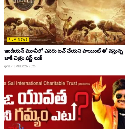
FILM NEWS
ఇండియన్ మూవీలో ఎవరు టచ్ చేయని పాయింట్ తో వస్తున్న
జాకీ చిత్రం ఫస్ట్ లుక్
SEPTEMBER 26, 2025