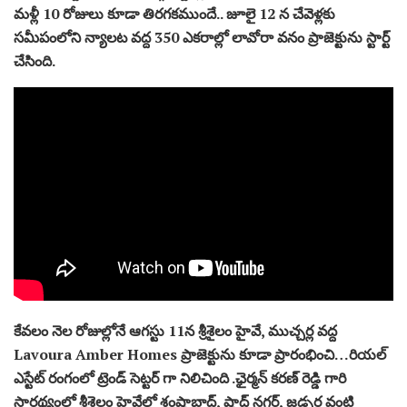
మళ్లీ 10 రోజులు కూడా తిరగకముందే.. జూలై 12 న చేవెళ్లకు
సమీపంలోని న్యాలట వద్ద 350 ఎకరాల్లో లావోరా వనం ప్రాజెక్టును స్టార్ట్
చేసింది.
కేవలం నెల రోజుల్లోనే ఆగస్టు 11న శ్రీశైలం హైవే, ముచ్చర్ల వద్ద
Lavoura Amber Homes ప్రాజెక్టును కూడా ప్రారంభించి…రియల్
ఎస్టేట్ రంగంలో ట్రెండ్ సెట్టర్ గా నిలిచింది .ఛైర్మన్ కరణ్ రెడ్డి గారి
సారథ్యంలో శ్రీశైలం హైవేలో శంషాబాద్, షాద్ నగర్, జడ్చర్ల వంటి