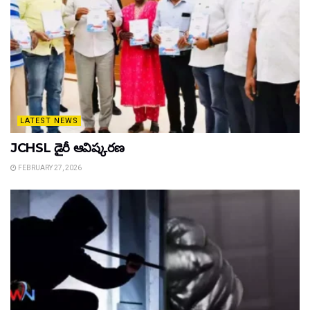
LATEST NEWS
JCHSL డైరీ ఆవిష్కరణ
FEBRUARY 27, 2026