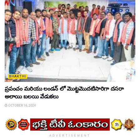
BHAKTHI
ప్రపంచం మరియు లండన్ లో మొట్టమొదటిసారిగా దసరా
అలాయి బలయి వేడుకలు
OCTOBER 16, 2024
ADVERTISEMENT