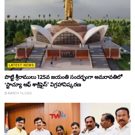
LATEST NEWS
పొట్టి శ్రీరాములు 125వ జయంతి సందర్భంగా అమరావతిలో
‘స్టాచ్యూ ఆఫ్ శాక్రిఫైస్’ విగ్రహావిష్కరణ
MARCH 16, 2026