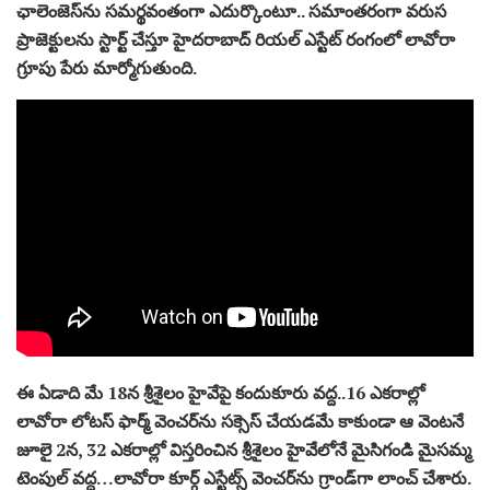
ఛాలెంజెస్‌ను సమర్థవంతంగా ఎదుర్కొంటూ.. సమాంతరంగా వరుస
ప్రాజెక్టులను స్టార్ట్ చేస్తూ హైదరాబాద్‌ రియల్ ఎస్టేట్ రంగంలో లావోరా
గ్రూపు పేరు మార్మోగుతుంది.
ఈ ఏడాది మే 18న శ్రీశైలం హైవేపై కందుకూరు వద్ద..16 ఎకరాల్లో
లావోరా లోటస్ ఫార్మ్ వెంచర్‌ను సక్సెస్ చేయడమే కాకుండా ఆ వెంటనే
జూలై 2న, 32 ఎకరాల్లో విస్తరించిన శ్రీశైలం హైవేలోనే మైసిగండి మైసమ్మ
టెంపుల్ వద్ద…లావోరా కూర్గ్ ఎస్టేట్స్ వెంచర్‌ను గ్రాండ్‌గా లాంచ్ చేశారు.