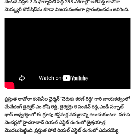
వెంటనే ఏప్రిల్ 2 న ఫార్మాసిటీ వద్ద 255 ఎకరాల్లో అతిపెద్ద లావోరా
మెర్క్యురీ టౌన్‌షిప్‌ను కూడా విజయవంతంగా ప్రారంభించడం జరిగింది.
ప్రస్తుత లావోరా కంపెనీల ఛైర్మన్ ‘చెరుకు కరణ్ రెడ్డి’ గారి నాయకత్వంలో
మేనేజింగ్ డైరెక్టర్ ఎం రోషి రెడ్డి, డైరెక్టర్లు కె సంజీవ్ రెడ్డి,ఎండీ సర్ఫాజ్
ఖాన్ ఆధ్వర్యంలో ఈ గ్రూపు కస్టమర్ల నమ్మకాన్ని గెలుచుకుంటూ..వరుస
వెంచర్లతో హైదరాబాద్ రియల్ ఎస్టేట్ రంగంలో జైత్రయాత్ర
మొదలుపెట్టింది. ప్రస్తుత పోటి రియల్ ఎస్టేట్ రంగంలో ఎదురయ్యే