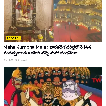
BHAKTHI
Maha Kumbha Mela : భారతదేశ చరిత్రలోనే 144
సంవత్సరాలకు ఒకసారి వచ్చే మహా కుంభమేళా
JANUARY 24, 2025