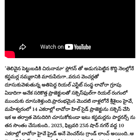
‘తెలివైన పెట్టుబడికి చిరునామా’ స్లోగన్ తో అడుగుపెట్టిన కొద్ది నెలల్లోనే
కస్టమర్ల నమ్మకానికి మారుపేరుగా..వరుస వెంచర్లతో
దూసుకువెళుతున్న అతిపెద్ద రియల్ ఎస్టేట్ సంస్థ లావోరా గ్రూపు
ఏడాదిగా అనేక సరికొత్త ప్రాజెక్టులతో సక్సెస్‌ఫుల్‌గా రియల్ రంగంలో
ముందుకు దూసుకెళ్తుంది.ప్రారంభమైన మొదటి నాళ్లలోనే శ్రీశైలం హైవే,
మహేశ్వరంలో 14 ఎకరాల్లో లావోరా హిల్ సైడ్ ప్రాజెక్టును సక్సెస్ చేసి
ఇక ఆ తర్వాత వెనుదిరిగి చూసుకోకుండా ఇటు కస్టమర్లను పార్టనర్స్ ను
తన సొంతం చేసుకుంది.. 2023, ఫిబ్రవరి 23న షాద్ నగర్ వద్ద 10
ఎకరాల్లో లావోరా హైవే ప్రైడ్ అనే వెంచర్‌ను గ్రాండ్ లాంచ్ అయింది..ఆ