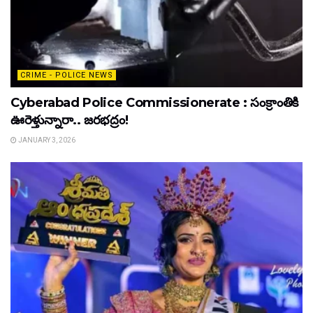
CRIME - POLICE NEWS
Cyberabad Police Commissionerate : సంక్రాంతికి
ఊరెళ్తున్నారా.. జరభద్రం!
JANUARY 3, 2026