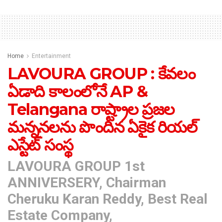
Home
Entertainment
LAVOURA GROUP : కేవలం
ఏడాది కాలంలోనే AP &
Telangana రాష్ట్రాల ప్రజల
మన్ననలను పొందిన ఏకైక రియల్
ఎస్టేట్ సంస్థ
LAVOURA GROUP 1st
ANNIVERSERY, Chairman
Cheruku Karan Reddy, Best Real
Estate Company,