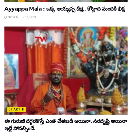
Ayyappa Mala : ఒక్క అయ్యప్ప దీక్ష.. కోట్లాది మందికి భిక్ష
NOVEMBER 17, 2024
BHAKTHI
ఈ గురుజీ ద‌గ్గ‌రకొస్తే ఎంత చేత‌బ‌డి అయినా, న‌ర‌దృష్టి అయినా
ఇట్టే పోవ‌ల్సిందే.