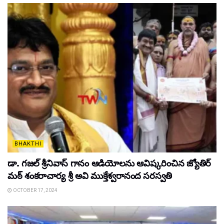
BHAKTHI
డా. గజల్ శ్రీనివాస్ గానం ఆడియోలను ఆవిష్కరించిన జ్యోతిర్
మఠ్ శంకరాచార్య శ్రీ అవి ముక్తేశ్వరానంద సరస్వతి
OCTOBER 17, 2024