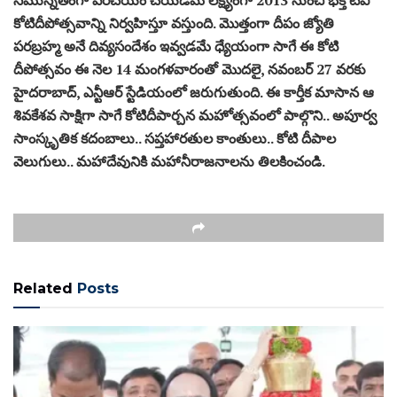
కోటిదీపోత్సవాన్ని నిర్వహిస్తూ వస్తుంది. మొత్తంగా దీపం జ్యోతి
పరబ్రహ్మ అనే దివ్యసందేశం ఇవ్వడమే ధ్యేయంగా సాగే ఈ కోటి
దీపోత్సవం ఈ నెల 14 మంగళవారంతో మొదలై, నవంబర్ 27 వరకు
హైదరాబాద్, ఎన్టీఆర్‌ స్టేడియంలో జరుగుతుంది. ఈ కార్తీక మాసాన ఆ
శివకేశవ సాక్షిగా సాగే కోటిదీపార్చన మహోత్సవంలో పాల్గొని.. అపూర్వ
సాంస్కృతిక కదంబాలు.. సప్తహారతుల కాంతులు.. కోటి దీపాల
వెలుగులు.. మహాదేవునికి మహానీరాజనాలను తిలకించండి.
Related
Posts