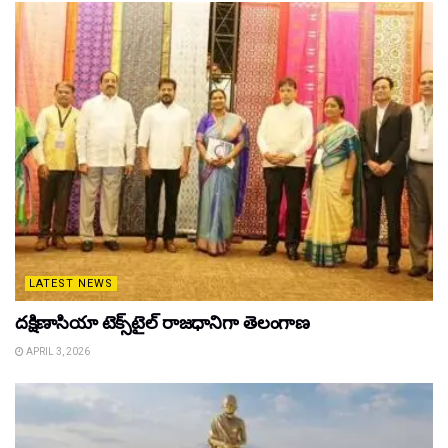
LATEST NEWS
దక్షిణాసియా టెక్స్‌టైల్ రాజధానిగా తెలంగాణ
APRIL 3, 2026