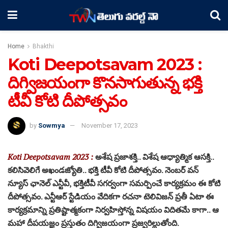
Home
Bhakthi
Koti Deepotsavam 2023 :
దిగ్విజయంగా కొనసాగుతున్న భక్తి
టీవీ కోటి దీపోత్సవం
by
Sowmya
November 17, 2023
Koti Deepotsavam 2023 :
అశేష ప్రజాశక్తి.. విశేష ఆధ్యాత్మిక ఆసక్తి..
కలిసివెలిగే అఖండజ్యోతి.. భక్తి టీవీ కోటి దీపోత్సవం. నెంబర్ వన్
న్యూస్ ఛానెల్ ఎన్టీవీ, భక్తిటీవీ సగర్వంగా సమర్పించే కార్యక్రమం ఈ కోటి
దీపోత్సవం. ఎన్టీఆర్‌ స్టేడియం వేదికగా రచనా టెలివిజన్‌ ప్రతీ ఏటా ఈ
కార్యక్రమాన్ని ప్రతిష్టాత్మకంగా నిర్వహిస్తోన్న విషయం విదితమే కాగా.. ఆ
మహా దీపయజ్ఞం ప్రస్తుతం దిగ్విజయంగా ప్రజ్వరిల్లుతోంది.