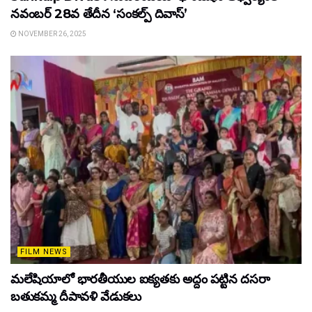
నవంబర్ 28వ తేదీన ‘సంకల్ప్ దివాస్’
NOVEMBER 26, 2025
FILM NEWS
మలేషియాలో భారతీయుల ఐక్యతకు అద్దం పట్టిన దసరా
బతుకమ్మ దీపావళి వేడుకలు