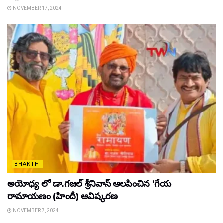
NOVEMBER 17, 2024
BHAKTHI
అయోధ్య లో డా.గజల్ శ్రీనివాస్ ఆలపించిన ‘గేయ
రామాయణం (హిందీ) ఆవిష్కరణ
NOVEMBER 7, 2024