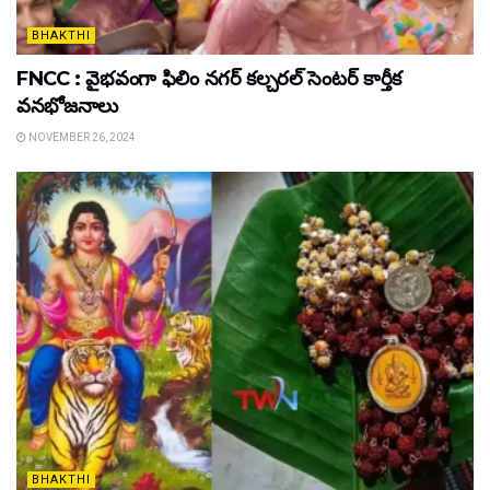
BHAKTHI
FNCC : వైభవంగా ఫిలిం నగర్ కల్చరల్ సెంటర్ కార్తీక
వనభోజనాలు
NOVEMBER 26, 2024
BHAKTHI