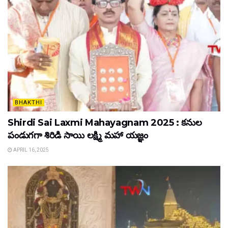
BHAKTHI
Shirdi Sai Laxmi Mahayagnam 2025 : కనుల
పండుగగా శిరిడి సాయి లక్ష్మి మహా యజ్ఞం
APRIL 16, 2025