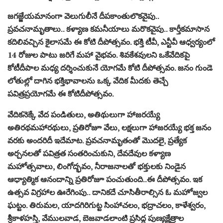
జగజ్జేయమానంగా వెలుగులీనే దీపకాంతులొకవైపు..
ప్రవచనామృతాలు.. కళ్యాణ కమనీయాలు మరొకవైపు.. కార్తీకమాసాన
కదిలివచ్చిన కైలాసమే ఈ కోటి దీపోత్సవం. భక్తి టీవీ, ఎన్టీవీ ఆధ్వర్యంలో
14 రోజుల పాటు జరిగే మహా వైభవం. శివకేశవులని ఒకేవేదికపై
కోటీదీపాల మధ్య దర్శించుకునే యోగమే కోటి దీపోత్సవం. జనం గుండె
లోతుల్లో దాగిన భక్తిభావాలను ఒక్క వేదిక మీదకు తెచ్చే
పవిత్రప్రయోగమే ఈ కోటిదీపోత్సవం.
వేదికనెక్కే వేద పండితులు, అతిథులుగా హాజరయ్యే
అతిరథమహారథులు, ప్రతిరోజూ వేలు, లక్షలుగా హాజరయ్యే భక్త జనం
వరకు అందరిదీ ఇదేమాట. ప్రవచనామృతంతో మొదలై, ప్రత్యేక
అర్చనలతో పవిత్రత సంతరించుకుని, దేవదేవుల కళ్యాణ
మహోత్సవాలు, లింగోద్భవం, నీరాజనాలతో భక్తులకు నిండైన
ఆధ్యాత్మిక ఆనందాన్ని ప్రతిరోజూ పంచుతుంది..ఈ దీపోత్సవం. ఇక
ఉత్సవ విగ్రహాల ఊరేగింపు.. దానికదే చూసితీరాల్సిన ఓ మహోజ్వల
ఘట్టం. తిరుమల, యాదగిరిగుట్ట సింహాచలం, భద్రాచలం, కాళేశ్వరం,
శ్రీకాళహస్తి, వేములవాడ, బెజవాడలాంటి ప్రసిద్ధ పుణ్యక్షేత్రాల