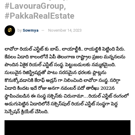
#LavouraGroup,
#PakkaRealEstate
by
Sowmya
November 14, 2023
లావోరా రియల్ ఎస్టేట్ కు బాప్.. లాయాల్టీకి.. రాయల్టికి పెట్టింది పేరు.
కేవలం ఏడాది కాలంలోనే ఏపీ తెలంగాణ రాష్ట్రాల ప్రజల మన్ననలను
పొందిన ఏకైక రియల్ ఎస్టేట్ సంస్థ. పెట్టుబడులకు నమ్మకమైంది.
సులువైన రిజిస్ట్రేషన్లతో పాటు సరసమైన ధరలకు ప్లాట్లను
కొనుక్కోవడానికి కేరాఫ్ అడ్రస్ గా నిలించింది లావోరా సంస్థ. సరిగ్గా
ఏడాది కిందట ఇదే రోజు అనగా నవంబర్ పదో తారీఖు 2022న
స్థాపించబడిన ఈ సంస్థ సక్సెస్‌కు చిరునామా…రియల్ ఎస్టేట్ రంగంలో
అడుగుపెట్టిన ఏడాదిలోనే సక్సెస్‌పుల్ రియల్ ఎస్టేట్ సంస్థగా పెద్ద
సెన్సేషన్ క్రియేట్ చేసింది.