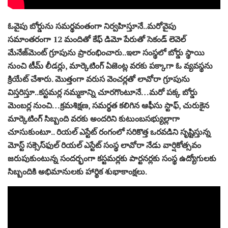
ఓవైపు బోర్డును సమర్థవంతంగా నిర్వహిస్తూనే..మరోవైపు
సమాంతరంగా 12 మందితో కేఫ్ డిమో పేరుతో సెకండ్ లెవెల్
మేనేజ్‌మెంట్ గ్రూపును ప్రారంభించారు..ఇలా సంస్థలో బోర్డు స్థాయి
నుంచి టీమ్ లీడర్లు, మార్కెటింగ్ ఏజెంట్ల వరకు పక్కాగా ఓ వ్యవస్థను
క్రియేట్ చేశారు. మొత్తంగా వరుస వెంచర్లతో లావోరా గ్రూపును
విస్తరిస్తూ..కస్టమర్ల నమ్మకాన్ని చూరగొంటూనే…మరో పక్క బోర్డు
మెంబర్ల నుంచి…క్రమశిక్షణ, సమర్థత కలిగిన ఆఫీసు స్టాఫ్, చురుకైన
మార్కెటింగ్ సిబ్బంది వరకు అందరిని కుటుంబసభ్యుల్లాగా
చూసుకుంటూ.. రియల్ ఎస్టేట్ రంగంలో సరికొత్త ఒరవడిని సృష్టిస్తున్న
మోస్ట్ సక్సెస్‌ఫుల్ రియల్ ఎస్టేట్ సంస్థ లావోరా నేడు వార్షికోత్సవం
జరుపుకుంటున్న సందర్భంగా కస్టమర్లకు పార్టనర్లకు సంస్థ ఉద్యోగులకు
సిబ్బందికి అభిమానులకు హార్థిక శుభాకాంక్షలు.