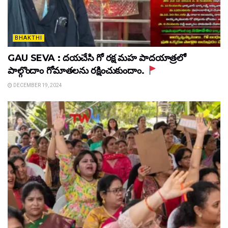
BHAKTHI
GAU SEVA : దయచేసి గో రక్ష మహ పాదయాత్రలో
పాల్గొందాం గోమాతలను రక్షించుకుందాం.
DECEMBER 19, 2024