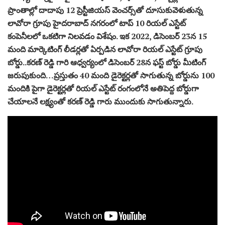
ప్రాంతాల్లో దాదాపు 12 ప్రెస్టీజియస్ వెంచర్స్‌తో దూసుకువెళుతున్న
లావోరా గ్రూపు హైదరాబాద్‌ నగరంలో టాప్ 10 రియల్ ఎస్టేట్
కంపెనీలలో ఒకటిగా నిలవడం విశేషం. ఇక 2022, డిసెంబర్ 23న 15
మంది మార్కెటింగ్ లీడర్లతో ఏర్పడిన లావోరా రియల్ ఎస్టేట్ గ్రూపు
బోర్డు..కరణ్ రెడ్డి గారి ఆధ్వర్యంలో డిసెంబర్ 28న ఫస్ట్ బోర్డు మీటింగ్
జరుపుకుంది…ప్రస్తుతం 40 మంది డైరెక్టర్లతో సాగుతున్న బోర్డును 100
మందికి పైగా డైరెక్టర్లతో రియల్ ఎస్టేట్ రంగంలోనే అతిపెద్ద బోర్డుగా
చేయాలనే లక్ష్యంతో కరణ్ రెడ్డి గారు ముందుకు సాగుతున్నారు.