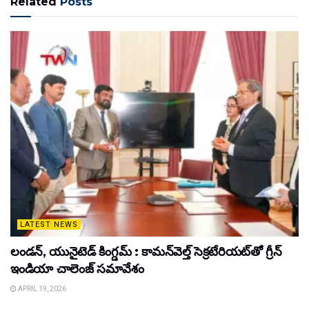
Related
Posts
LATEST NEWS
లండన్, యునైటెడ్ కింగ్డమ్ : కామన్‌వెల్త్ సెక్రటేరియట్‌తో గ్రీన్
ఇండియా చాలెంజ్ సమావేశం
APRIL 19, 2026