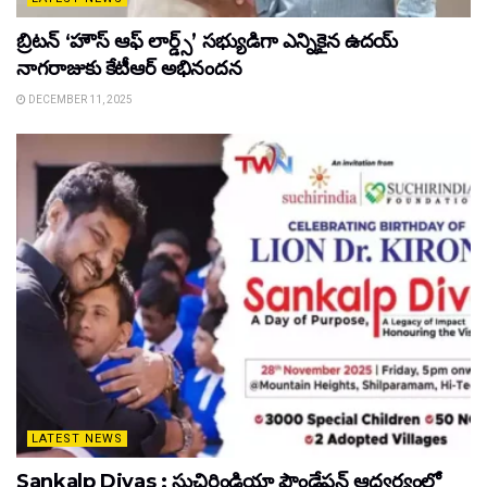
బ్రిటన్ ‘హౌస్ ఆఫ్ లార్డ్స్’ సభ్యుడిగా ఎన్నికైన ఉదయ్
నాగరాజుకు కేటీఆర్ అభినందన
DECEMBER 11, 2025
LATEST NEWS
Sankalp Divas : సుచిరిండియా ఫౌండేషన్ ఆధ్వర్యంలో