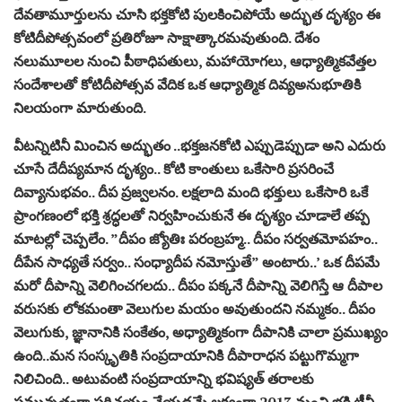
దేవతామూర్తులను చూసి భక్తకోటి పులకించిపోయే అద్భుత దృశ్యం ఈ
కోటిదీపోత్సవంలో ప్రతిరోజూ సాక్షాత్కారమవుతుంది. దేశం
నలుమూలల నుంచి పీఠాధిపతులు, మహాయోగలు, ఆధ్యాత్మికవేత్తల
సందేశాలతో కోటిదీపోత్సవ వేదిక ఒక ఆధ్యాత్మిక దివ్యఅనుభూతికి
నిలయంగా మారుతుంది.
వీటన్నిటినీ మించిన అద్భుతం ..భక్తజనకోటి ఎప్పుడెప్పుడా అని ఎదురు
చూసే దేదీప్యమాన దృశ్యం.. కోటి కాంతులు ఒకేసారి ప్రసరించే
దివ్యానుభవం.. దీప ప్రజ్వలనం. లక్షలాది మంది భక్తులు ఒకేసారి ఒకే
ప్రాంగణంలో భక్తి శ్రద్ధలతో నిర్వహించుకునే ఈ దృశ్యం చూడాలే తప్ప
మాటల్లో చెప్పలేం. ”దీపం జ్యోతిః పరంబ్రహ్మ.. దీపం సర్వతమోపహం..
దీపేన సాధ్యతే సర్వం.. సంధ్యాదీప నమోస్తుతే” అంటారు..’ ఒక దీపమే
మరో దీపాన్ని వెలిగించగలదు.. దీపం పక్కనే దీపాన్ని వెలిగిస్తే ఆ దీపాల
వరుసకు లోకమంతా వెలుగుల మయం అవుతుందని నమ్మకం.. దీపం
వెలుగుకు, జ్ఞానానికి సంకేతం, అధ్యాత్మికంగా దీపానికి చాలా ప్రముఖ్యం
ఉంది..మన సంస్కృతికి సంప్రదాయానికి దీపారాధన పట్టుగొమ్మగా
నిలిచింది.. అటువంటి సంప్రదాయాన్ని భవిష్యత్‌ తరాలకు
సమున్నతంగా పరిచయం చేయడమే లక్ష్యంగా 2013 నుంచి భక్తి టీవీ