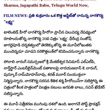
Sharma, Jagapathi Babu, Telugu World Now,
FILM NEWS: ప్ర‌తి శుక్ర‌వారం ఒక కొత్త అప్డేట్‌తో రానున్న‌ నాగ‌శౌర్య
“ల‌క్ష్య‌”
టాలెంటెడ్ హీరో నాగశౌర్య హీరోగా ప్రాచీన విలువిద్య నేప‌థ్యంలో
రూపొందుతోన్న నాగ‌శౌర్య 20వ చిత్రం ‘ల‌క్ష్య’. ధీరేంద్ర సంతోష్‌
జాగర్లపూడి దర్శకత్వంలో తెర‌కెక్కుతోన్న ఈ మూవీలోఇంత‌కు
ముందెన్న‌డూ చూడ‌ని స‌రికొత్త‌లుక్‌లో క‌నిపించనున్నారు నాగ‌శౌర్య‌.
సోనాలి నారంగ్ స‌మ‌ర్పణ‌లో శ్రీ వేంకటేశ్వర సినిమాస్‌ ఎల్‌ఎల్‌పి,
నార్త్‌స్టార్‌ ఎంటర్‌టైన్‌మెంట్‌ ప‌తాకాల‌పై నారయణదాస్ కె. నారంగ్‌,
పుస్కూర్‌ రామ్‌మోహన్‌రావు, శరత్‌ మరార్ సంయుక్తంగా
నిర్మిస్తున్నారు. నాగ‌‌శౌర్య స‌ర‌స‌న కేతిక శ‌ర్మ హీరోయిన్‌గా న‌టిస్తోన్న ఈ
చిత్రంలో కీల‌క పాత్రల‌లో విలక్షణ న‌టులు జ‌గ‌ప‌తి బాబు, సచిన్ ఖేడేకర్
న‌టిస్తున్నారు.
ఈ మూవీ చిత్రీక‌ర‌ణ ముగింపు ద‌శ‌లో ఉంది. అలాగ‌నే పోస్ట్ ప్రొడక్షన్