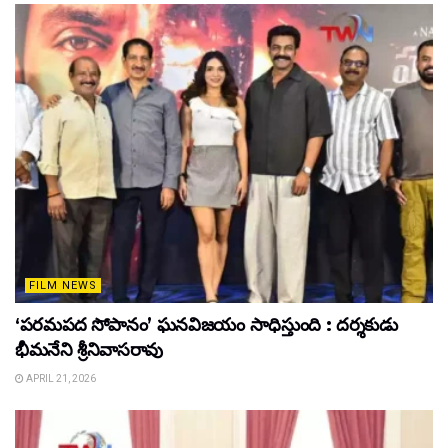
FILM NEWS
‘పరమపద సోపానం’ ఘనవిజయం సాధిస్తుంది : దర్శకుడు
భీమనేని శ్రీనివాసరావు
APRIL 21, 2026