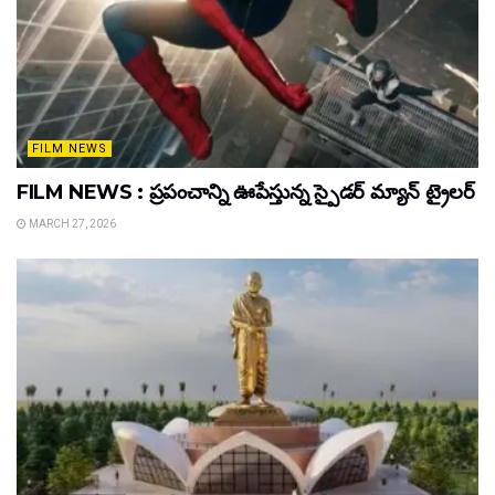
FILM NEWS
FILM NEWS : ప్రపంచాన్ని ఊపేస్తున్న స్పైడర్ మ్యాన్ ట్రైలర్
MARCH 27, 2026