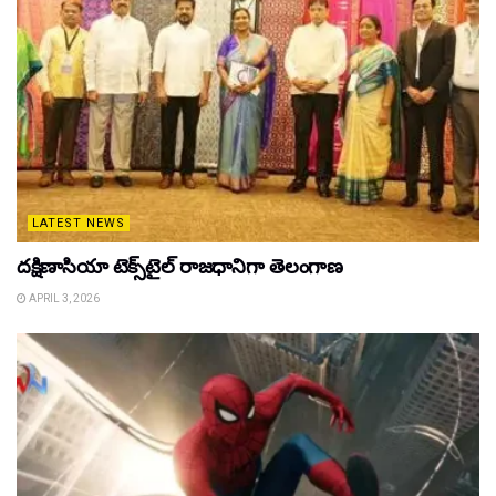
LATEST NEWS
దక్షిణాసియా టెక్స్‌టైల్ రాజధానిగా తెలంగాణ
APRIL 3, 2026