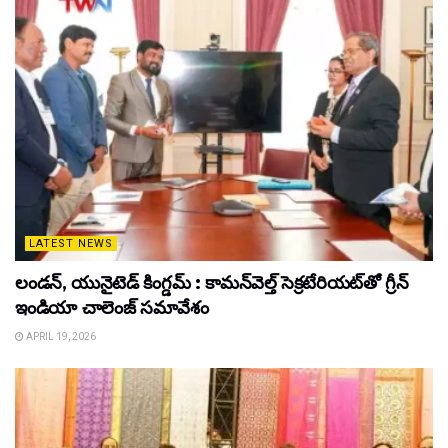
LATEST NEWS
లండన్, యునైటెడ్ కింగ్డమ్ : కామన్‌వెల్త్ సెక్రటేరియట్‌తో గ్రీన్
ఇండియా చాలెంజ్ సమావేశం
APRIL 19, 2026