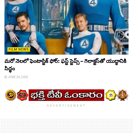
FILM NEWS
మరో నెలలో ఫెంటాస్టిక్ ఫోర్: ఫస్ట్ స్టెప్స్ – గెలాక్టస్‌తో యుద్ధానికి
సిద్ధం
JUNE 26, 2025
ADVERTISEMENT