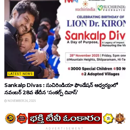
LATEST NEWS
Sankalp Divas : సుచిరిండియా ఫౌండేషన్ ఆధ్వర్యంలో
నవంబర్ 28వ తేదీన ‘సంకల్ప్ దివాస్’
NOVEMBER 26, 2025
ADVERTISEMENT