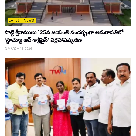
LATEST NEWS
పొట్టి శ్రీరాములు 125వ జయంతి సందర్భంగా అమరావతిలో
‘స్టాచ్యూ ఆఫ్ శాక్రిఫైస్’ విగ్రహావిష్కరణ
MARCH 16, 2026