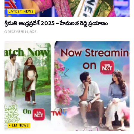
LATEST NEWS
శ్రీమతి ఆంధ్రప్రదేశ్ 2025 – హేమలత రెడ్డి ప్రయాణం
DECEMBER 14, 2025
FILM NEWS