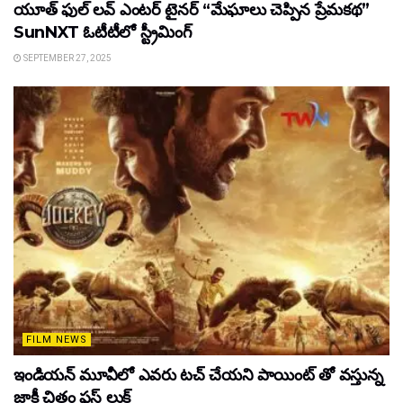
యూత్ ఫుల్ లవ్ ఎంటర్ టైనర్ “మేఘాలు చెప్పిన ప్రేమకథ”
SunNXT ఓటీటీలో స్ట్రీమింగ్
SEPTEMBER 27, 2025
FILM NEWS
ఇండియన్ మూవీలో ఎవరు టచ్ చేయని పాయింట్ తో వస్తున్న
జాకీ చిత్రం ఫస్ట్ లుక్