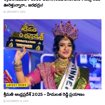
ఊరెళ్తున్నారా.. జరభద్రం!
JANUARY 3, 2026
LATEST NEWS
శ్రీమతి ఆంధ్రప్రదేశ్ 2025 – హేమలత రెడ్డి ప్రయాణం
DECEMBER 14, 2025