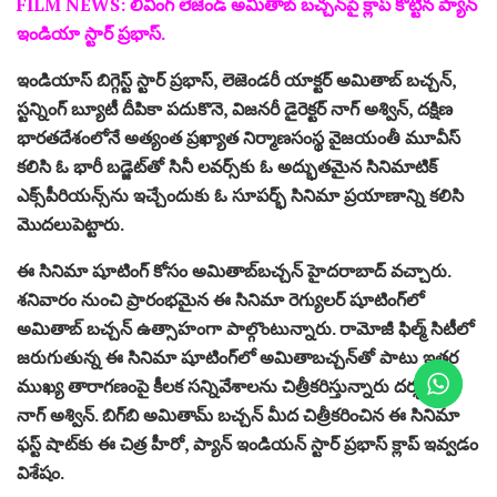
FILM NEWS: లివింగ్‌ లెజెండ్‌ అమితాబ్‌ బచ్చన్‌పై క్లాప్ కొట్టిన ప్యాన్
ఇండియా స్టార్ ప్ర‌భాస్.
ఇండియాస్ బిగ్గెస్ట్ స్టార్ ప్రభాస్, లెజెండరీ యాక్టర్‌ అమితాబ్‌ బచ్చన్,
స్టన్నింగ్‌ బ్యూటీ దీపికా పదుకొనె, విజనరీ డైరెక్టర్‌ నాగ్‌ అశ్విన్, దక్షిణ
భారతదేశంలోనే అత్యంత ప్ర‌ఖ్యాత‌ నిర్మాణసంస్థ వైజయంతీ మూవీస్‌
కలిసి ఓ భారీ బడ్జెట్‌తో సినీ లవర్స్‌కు ఓ అద్భుతమైన సినిమాటిక్‌
ఎక్స్‌పీరియన్స్‌ను ఇచ్చేందుకు ఓ సూపర్భ్‌ సినిమా ప్రయాణాన్ని కలిసి
మొదలుపెట్టారు.
ఈ సినిమా షూటింగ్‌ కోసం అమితాబ్‌బచ్చన్‌ హైదరాబాద్‌ వచ్చారు.
శనివారం నుంచి ప్రారంభమైన ఈ సినిమా రెగ్యులర్‌ షూటింగ్‌లో
అమితాబ్‌ బచ్చన్‌ ఉత్సాహంగా పాల్గొంటున్నారు. రామోజీ ఫిల్మ్‌ సిటీలో
జరుగుతున్న ఈ సినిమా షూటింగ్‌లో అమితాబచ్చన్‌తో పాటు ఇతర
ముఖ్య తారాగణంపై కీలక సన్నివేశాలను చిత్రీకరిస్తున్నారు దర్శకులు
నాగ్‌ అశ్విన్‌. బిగ్‌బి అమితామ్ బ‌చ్చ‌న్ మీద చిత్రీక‌రించిన ఈ సినిమా
ఫస్ట్‌ షాట్‌కు ఈ చిత్ర హీరో, ప్యాన్‌ ఇండియన్‌ స్టార్‌ ప్రభాస్‌ క్లాప్‌ ఇవ్వడం
విశేషం.