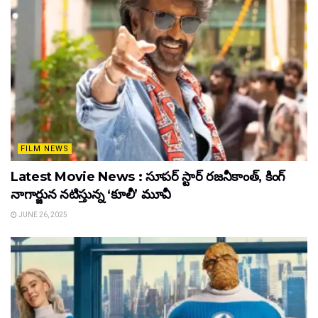
FILM NEWS
Latest Movie News : సూపర్ స్టార్ రజనీకాంత్, కింగ్
నాగార్జున నటిస్తున్న ‘కూలీ’ మూవీ
JUNE 26, 2025