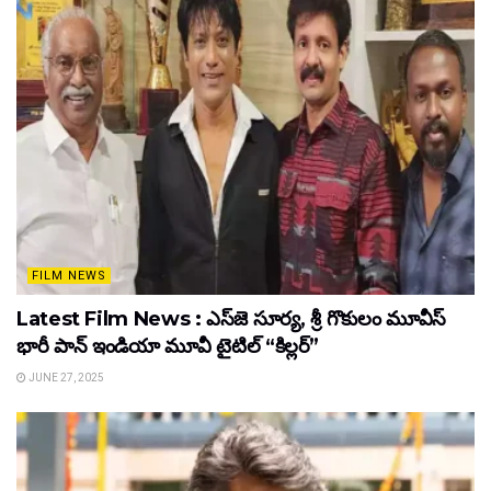
FILM NEWS
Latest Film News : ఎస్‌జె సూర్య, శ్రీ గొకులం మూవీస్‌
భారీ పాన్‌ ఇండియా మూవీ టైటిల్ “కిల్లర్”
JUNE 27, 2025