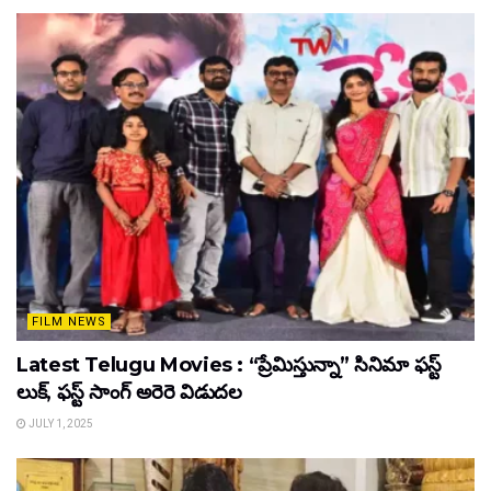
FILM NEWS
Latest Telugu Movies : “ప్రేమిస్తున్నా” సినిమా ఫస్ట్
లుక్, ఫస్ట్ సాంగ్ అరెరె విడుదల
JULY 1, 2025