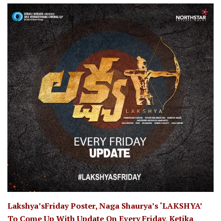
Lakshya’sFriday Poster, Naga Shaurya’s ‘LAKSHYA’
To Come Up With Update On Every Friday, Ketika