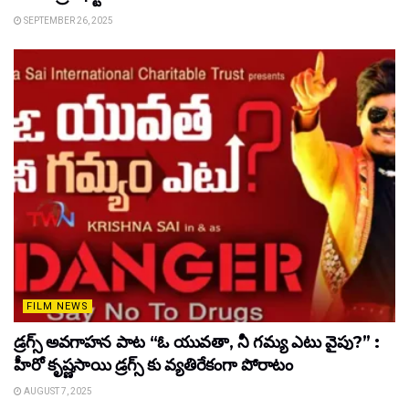
SEPTEMBER 26, 2025
FILM NEWS
డ్రగ్స్ అవగాహన పాట “ఓ యువతా, నీ గమ్య ఎటు వైపు?” :
హీరో కృష్ణసాయి డ్రగ్స్ కు వ్యతిరేకంగా పోరాటం
AUGUST 7, 2025