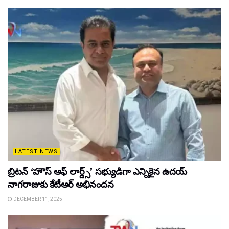
LATEST NEWS
బ్రిటన్ ‘హౌస్ ఆఫ్ లార్డ్స్’ సభ్యుడిగా ఎన్నికైన ఉదయ్
నాగరాజుకు కేటీఆర్ అభినందన
DECEMBER 11, 2025