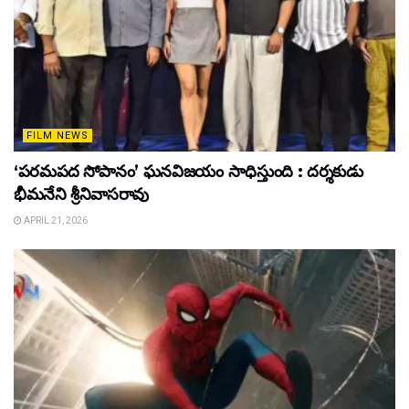
FILM NEWS
‘పరమపద సోపానం’ ఘనవిజయం సాధిస్తుంది : దర్శకుడు
భీమనేని శ్రీనివాసరావు
APRIL 21, 2026