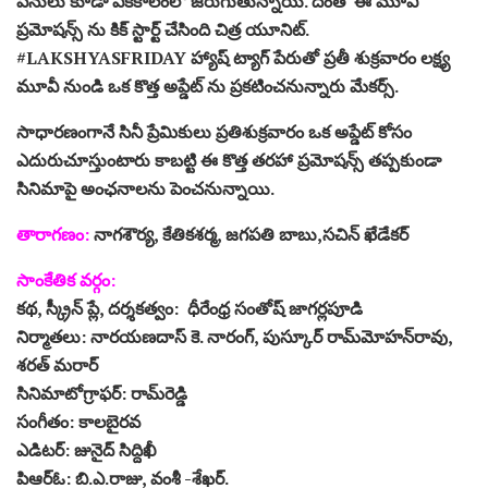
పనులు కూడా ఏకకాలంలో జరుగుతున్నాయి. దీంతో ఈ మూవీ
ప్ర‌మోష‌న్స్ ను కిక్‌ స్టార్ట్ చేసింది చిత్ర యూనిట్‌.
#LAKSHYASFRIDAY హ్యాష్ ట్యాగ్ పేరుతో ప్ర‌తీ శుక్ర‌వారం ల‌క్ష్య
మూవీ నుండి ఒక కొత్త అప్డేట్ ను ప్ర‌క‌టించ‌నున్నారు మేక‌ర్స్.
సాధార‌ణంగానే సినీ ప్రేమికులు ప్ర‌తిశుక్ర‌వారం ఒక అప్డేట్ కోసం
ఎదురుచూస్తుంటారు కాబ‌ట్టి ఈ కొత్త త‌ర‌హా ప్ర‌మోష‌న్స్ త‌ప్ప‌కుండా
సినిమాపై అంఛ‌నాల‌ను పెంచ‌నున్నాయి.
తారాగ‌ణం:
నాగశౌర్య, కేతిక‌శ‌ర్మ, జగపతి బాబు,సచిన్ ఖేడేకర్
సాంకేతిక వ‌ర్గం:
కథ, స్క్రీన్‌ ప్లే, దర్శకత్వం: ధీరేంధ్ర సంతోష్‌ జాగర్లపూడి
నిర్మాత‌లు: నారయణదాస్ కె. నారంగ్‌, పుస్కూర్ రామ్‌మోహన్‌రావు,
శరత్‌ మరార్
సినిమాటోగ్రాఫర్‌: రామ్‌రెడ్డి
సంగీతం: కాల‌బైర‌వ‌
ఎడిట‌ర్‌: జునైద్ సిద్దిఖీ
పిఆర్ఓ: బి.ఎ.రాజు, వంశీ -శేఖ‌ర్‌.