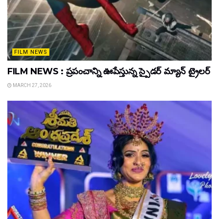
FILM NEWS
FILM NEWS : ప్రపంచాన్ని ఊపేస్తున్న స్పైడర్ మ్యాన్ ట్రైలర్
MARCH 27, 2026