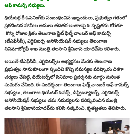
ఆఫ్‌ కామర్స్ స‌భ్యులు.
థియేటర్ల రీ ఓపెనింగ్‌కు సంబంధించిన ఇబ్బందులు, ప్రభుత్వం గతంలో
ప్రకటించిన హామీల అమలు తదితర అంశాలపై ఓ స్పష్టతను కోరతూ
కొన్ని రోజుల క్రితం తెలంగాణ స్టేట్‌ ఫిల్మ్‌ చాంబర్‌ ఆఫ్‌ కామర్స్‌
(టీఎఫ్‌సీసీ), ఎగ్జిబిటర్స అసోసియేషన్‌ సభ్యులు తెలంగాణ
సినిమాటోగ్రఫీ శాఖ మంత్రి తలసాని శ్రీనివాస యాదవ్‌ను కలిశారు.
అయితే టీఎఫ్‌సీసీ, ఎగ్జిబిటర్స్‌ల అభ్యర్ధనల మేరకు తెలంగాణ
ప్రభుత్వం సానుకూలంగా స్పందిచి కొన్ని సమస్యల పరిష్కారం దిశగా
చర్యలు చేపట్టి, థియేటర్స్‌లో సినిమాల ప్రదర్శనకు మార్గం మరింత
సుమగం చేసింది. ఈ సందర్భంగా తెలంగాణ ఫిల్మ్‌ చాంబర్‌ ఆఫ్‌ కామర్స్
స‌భ్యులు, తెలంగాణ థియేటర్‌ ఓనర్స్, డిస్ట్రిబ్యూట‌ర్స్‌, ఎగ్జిబిటర్స్‌
అసోసియేషన్ స‌భ్యులు త‌మ‌ సమస్యలను పరిష్కరించిన మంత్రి
తలసాని శ్రీనివాసయాదవ్‌ను కలిసి స‌త్కరించి, కృతజ్ఞతలు తెలిపారు.