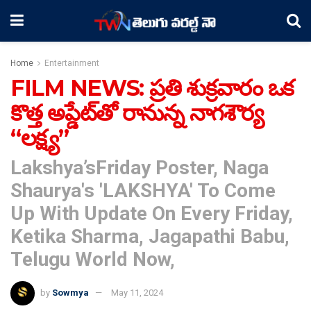
Home
Entertainment
FILM NEWS: ప్ర‌తి శుక్ర‌వారం ఒక
కొత్త అప్డేట్‌తో రానున్న‌ నాగ‌శౌర్య
“ల‌క్ష్య‌”
Lakshya’sFriday Poster, Naga
Shaurya's 'LAKSHYA' To Come
Up With Update On Every Friday,
Ketika Sharma, Jagapathi Babu,
Telugu World Now,
by
Sowmya
May 11, 2024